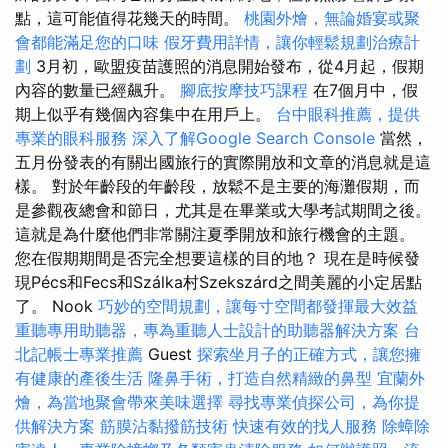
點，這可能值得花幾天的時間。
桃園外燴，無論婚宴或聚
會都能滿足您的口味
假牙費用詳情，讓你輕鬆規劃治療計
劃
3月初，歐盟疫苗護照的消息開始發布，從4月起，假期
內容的數量已經飆升。
腳底按摩技巧課程
在7個月中，假
期上似乎有幾個內容集中在用戶上。
台中眼科推薦，提供
專業的眼科服務
深入了解Google Search Console
當然，
五月份發表的有關出國旅行的實際開放和文章的消息就是這
樣。 對於年齡段的年齡段，放鬆不是主要的海灘假期，而
是參觀夜總會和節日，尤其是在畢業或大學考試期間之後。
這就是為什麼他們非常關注夏季開放和旅行機會的主題。
您在假期期間是否完全想要這樣的目的地？ 現在是時候發
現Pécs和Fecs和Szálka村Szekszárd之間美麗的小定居點
了。 Nook
巧妙的空間規劃，讓每寸空間都發揮最大效益
重聽專用助聽器，專為重聽人士設計的助聽器解決方案
台
北記帳士專業推薦
Guest
探索坐月子的正確方式，讓您擁
有健康的產後生活
隆鼻手術，打造自然精緻的鼻型
宜蘭外
燴，為當地聚會帶來美味選擇
尋找專業偵探公司，為你提
供解決方案
筋膜沾黏撥筋技術
快速有效的找人服務
除蟑除