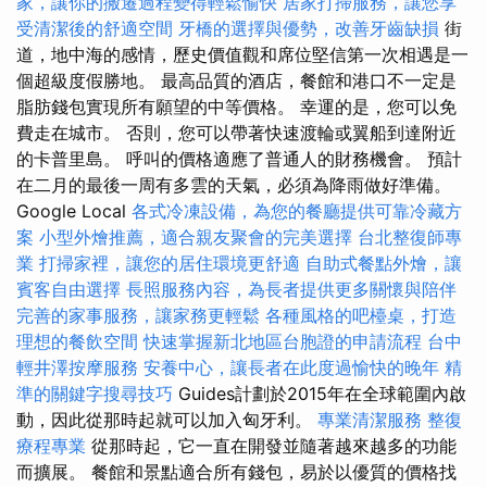
家，讓你的搬遷過程變得輕鬆愉快
居家打掃服務，讓您享
受清潔後的舒適空間
牙橋的選擇與優勢，改善牙齒缺損
街
道，地中海的感情，歷史價值觀和席位堅信第一次相遇是一
個超級度假勝地。 最高品質的酒店，餐館和港口不一定是
脂肪錢包實現所有願望的中等價格。 幸運的是，您可以免
費走在城市。 否則，您可以帶著快速渡輪或翼船到達附近
的卡普里島。 呼叫的價格適應了普通人的財務機會。 預計
在二月的最後一周有多雲的天氣，必須為降雨做好準備。
Google Local
各式冷凍設備，為您的餐廳提供可靠冷藏方
案
小型外燴推薦，適合親友聚會的完美選擇
台北整復師專
業
打掃家裡，讓您的居住環境更舒適
自助式餐點外燴，讓
賓客自由選擇
長照服務內容，為長者提供更多關懷與陪伴
完善的家事服務，讓家務更輕鬆
各種風格的吧檯桌，打造
理想的餐飲空間
快速掌握新北地區台胞證的申請流程
台中
輕井澤按摩服務
安養中心，讓長者在此度過愉快的晚年
精
準的關鍵字搜尋技巧
Guides計劃於2015年在全球範圍內啟
動，因此從那時起就可以加入匈牙利。
專業清潔服務
整復
療程專業
從那時起，它一直在開發並隨著越來越多的功能
而擴展。 餐館和景點適合所有錢包，易於以優質的價格找