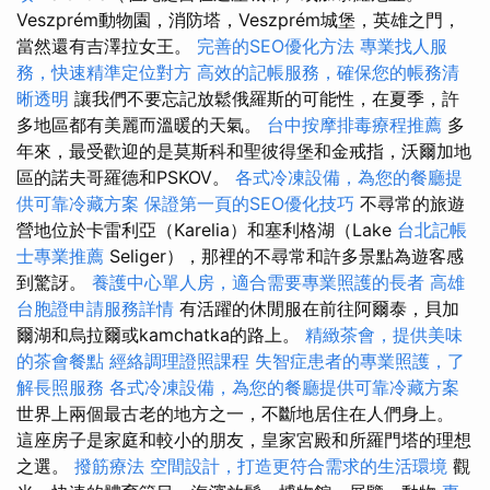
Veszprém動物園，消防塔，Veszprém城堡，英雄之門，
當然還有吉澤拉女王。
完善的SEO優化方法
專業找人服
務，快速精準定位對方
高效的記帳服務，確保您的帳務清
晰透明
讓我們不要忘記放鬆俄羅斯的可能性，在夏季，許
多地區都有美麗而溫暖的天氣。
台中按摩排毒療程推薦
多
年來，最受歡迎的是莫斯科和聖彼得堡和金戒指，沃爾加地
區的諾夫哥羅德和PSKOV。
各式冷凍設備，為您的餐廳提
供可靠冷藏方案
保證第一頁的SEO優化技巧
不尋常的旅遊
營地位於卡雷利亞（Karelia）和塞利格湖（Lake
台北記帳
士專業推薦
Seliger），那裡的不尋常和許多景點為遊客感
到驚訝。
養護中心單人房，適合需要專業照護的長者
高雄
台胞證申請服務詳情
有活躍的休閒服在前往阿爾泰，貝加
爾湖和烏拉爾或kamchatka的路上。
精緻茶會，提供美味
的茶會餐點
經絡調理證照課程
失智症患者的專業照護，了
解長照服務
各式冷凍設備，為您的餐廳提供可靠冷藏方案
世界上兩個最古老的地方之一，不斷地居住在人們身上。
這座房子是家庭和較小的朋友，皇家宮殿和所羅門塔的理想
之選。
撥筋療法
空間設計，打造更符合需求的生活環境
觀