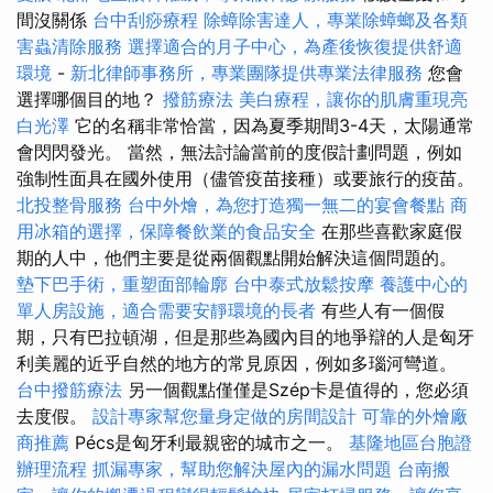
間沒關係
台中刮痧療程
除蟑除害達人，專業除蟑螂及各類
害蟲清除服務
選擇適合的月子中心，為產後恢復提供舒適
環境
-
新北律師事務所，專業團隊提供專業法律服務
您會
選擇哪個目的地？
撥筋療法
美白療程，讓你的肌膚重現亮
白光澤
它的名稱非常恰當，因為夏季期間3-4天，太陽通常
會閃閃發光。 當然，無法討論當前的度假計劃問題，例如
強制性面具在國外使用（儘管疫苗接種）或要旅行的疫苗。
北投整骨服務
台中外燴，為您打造獨一無二的宴會餐點
商
用冰箱的選擇，保障餐飲業的食品安全
在那些喜歡家庭假
期的人中，他們主要是從兩個觀點開始解決這個問題的。
墊下巴手術，重塑面部輪廓
台中泰式放鬆按摩
養護中心的
單人房設施，適合需要安靜環境的長者
有些人有一個假
期，只有巴拉頓湖，但是那些為國內目的地爭辯的人是匈牙
利美麗的近乎自然的地方的常見原因，例如多瑙河彎道。
台中撥筋療法
另一個觀點僅僅是Szép卡是值得的，您必須
去度假。
設計專家幫您量身定做的房間設計
可靠的外燴廠
商推薦
Pécs是匈牙利最親密的城市之一。
基隆地區台胞證
辦理流程
抓漏專家，幫助您解決屋內的漏水問題
台南搬