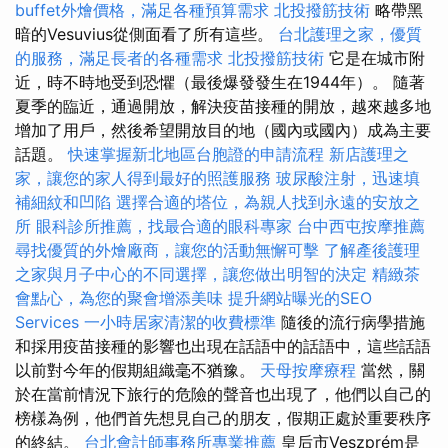
buffet外燴價格，滿足各種預算需求
北投撥筋技術
略帶黑
暗的Vesuvius從側面看了所有這些。
台北護理之家，優質
的服務，滿足長者的各種需求
北投撥筋技術
它是在城市附
近，時不時地受到恐懼（最後爆發發生在1944年）。 隨著
夏季的臨近，通過開放，解決疫苗接種的開放，越來越多地
增加了用戶，然後希望開放目的地（國內或國內）成為主要
話題。
快速掌握新北地區台胞證的申請流程
新店護理之
家，讓您的家人得到最好的照護服務
玻尿酸注射，迅速填
補細紋和凹陷
選擇合適的塔位，為親人找到永遠的安放之
所
眼科診所推薦，找最合適的眼科專家
台中西屯按摩推薦
尋找優質的外燴廠商，讓您的活動無懈可擊
了解產後護理
之家與月子中心的不同選擇，讓您做出明智的決定
精緻茶
會點心，為您的聚會增添美味
提升網站曝光的SEO
Services
一小時居家清潔的收費標準
隨後的流行病學措施
和採用疫苗接種的影響也出現在話語中的話語中，這些話語
以前對今年的假期組織毫不猶豫。
天母按摩療程
當然，關
於在當前情況下旅行的危險的聲音也出現了，他們以自己的
榜樣為例，他們首先想見自己的朋友，假期正處於重要秩序
的終結。
台北會計師事務所專業推薦
皇后市Veszprém是