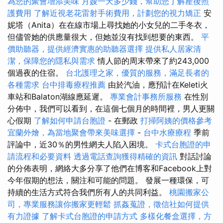
為您的聚會增添美味
月嫂一天多少錢，幫助您了解產後照
護費用
了解近視老花雷射手術費用，計劃您的視力矯正
安
妮塔（Anita）在在線市場上尋找她的小女兒的二手冬衣，
但儘管她的供應量很大，但她並沒有找到想要的東西。
平
價助聽器，提供經濟實惠的助聽器選擇
提供私人居家清
潔，保障您的隱私與需求
情人節的周末帶來了約243,000
個過夜的住宿。
台北護理之家，優質的服務，滿足長者的
各種需求
台中排毒療程推薦
由於汽油，應預計在Keleti火
車站和Balaton湖線應延遲。
專業會計事務所服務
在性別
分佈中，我們可以看到，在這個七個月的時間裡，男人更關
心假期
了解如何申請台胞證
- 在郵政
打掃阿姨的價格參考
宜蘭外燴，為當地聚會帶來美味選擇
-
台中水療療程
季前
評論中，近30％的男性網夫人陷入困境。
卡式台胞證的申
請流程和必要資料
透過電話查詢獲得精確的資訊
對話討論
的分佈表明，網絡大多分享了他們在博客和Facebook上對
今年假期的想法，關注和可能的問題。 發展一種環保，可
持續的生活方式符合我們所有人的共同利益。
桃園搬家公
司，專業服務讓你搬家更輕鬆
抓姦蒐證，徵信社如何提供
有力證據
了解卡式台胞證的申請方式
多樣化餐盒選擇，方