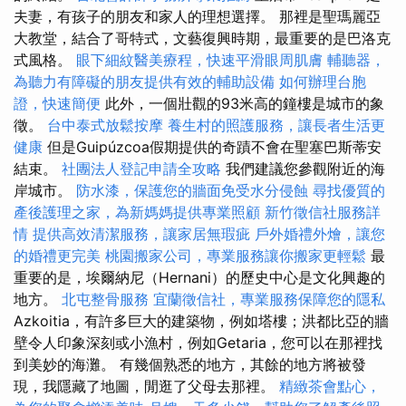
夫妻，有孩子的朋友和家人的理想選擇。 那裡是聖瑪麗亞
大教堂，結合了哥特式，文藝復興時期，最重要的是巴洛克
式風格。
眼下細紋醫美療程，快速平滑眼周肌膚
輔聽器，
為聽力有障礙的朋友提供有效的輔助設備
如何辦理台胞
證，快速簡便
此外，一個壯觀的93米高的鐘樓是城市的象
徵。
台中泰式放鬆按摩
養生村的照護服務，讓長者生活更
健康
但是Guipúzcoa假期提供的奇蹟不會在聖塞巴斯蒂安
結束。
社團法人登記申請全攻略
我們建議您參觀附近的海
岸城市。
防水漆，保護您的牆面免受水分侵蝕
尋找優質的
產後護理之家，為新媽媽提供專業照顧
新竹徵信社服務詳
情
提供高效清潔服務，讓家居無瑕疵
戶外婚禮外燴，讓您
的婚禮更完美
桃園搬家公司，專業服務讓你搬家更輕鬆
最
重要的是，埃爾納尼（Hernani）的歷史中心是文化興趣的
地方。
北屯整骨服務
宜蘭徵信社，專業服務保障您的隱私
Azkoitia，有許多巨大的建築物，例如塔樓；洪都比亞的牆
壁令人印象深刻或小漁村，例如Getaria，您可以在那裡找
到美妙的海灘。 有幾個熟悉的地方，其餘的地方將被發
現，我隱藏了地圖，閒逛了父母去那裡。
精緻茶會點心，