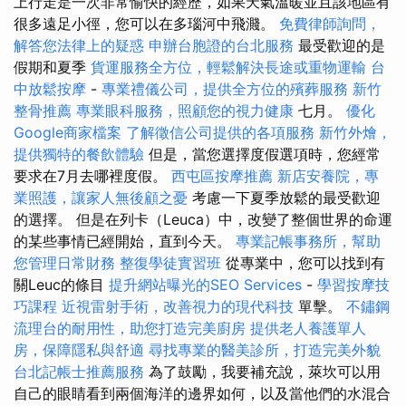
上行走是一次非常愉快的經歷，如果天氣溫暖並且該地區有
很多遠足小徑，您可以在多瑙河中飛濺。
免費律師詢問，
解答您法律上的疑惑
申辦台胞證的台北服務
最受歡迎的是
假期和夏季
貨運服務全方位，輕鬆解決長途或重物運輸
台
中放鬆按摩
-
專業禮儀公司，提供全方位的殯葬服務
新竹
整骨推薦
專業眼科服務，照顧您的視力健康
七月。
優化
Google商家檔案
了解徵信公司提供的各項服務
新竹外燴，
提供獨特的餐飲體驗
但是，當您選擇度假選項時，您經常
要求在7月去哪裡度假。
西屯區按摩推薦
新店安養院，專
業照護，讓家人無後顧之憂
考慮一下夏季放鬆的最受歡迎
的選擇。 但是在列卡（Leuca）中，改變了整個世界的命運
的某些事情已經開始，直到今天。
專業記帳事務所，幫助
您管理日常財務
整復學徒實習班
從專業中，您可以找到有
關Leuc的條目
提升網站曝光的SEO Services
-
學習按摩技
巧課程
近視雷射手術，改善視力的現代科技
單擊。
不鏽鋼
流理台的耐用性，助您打造完美廚房
提供老人養護單人
房，保障隱私與舒適
尋找專業的醫美診所，打造完美外貌
台北記帳士推薦服務
為了鼓勵，我要補充說，萊坎可以用
自己的眼睛看到兩個海洋的邊界如何，以及當他們的水混合