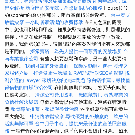
害達人，專業除蟑螂及各類害蟲清除服務
如何辦護照，流
程全解析
新店區的安養院，為您提供貼心服務
House位於
Veszprém的歷史性部分，距市區僅15分鐘路程。
台中泰式
放鬆按摩
一小時居家清潔的收費標準
在6人之屋的庭院
中，您也可以烤和甲蟲，如果您堅持放鬆舒適，則是理想的
選擇，但是在放鬆期間，您很樂意在開放的天空中做飯。
但是，我們必須記住，這個問題的答案對我們所有人來說都
是不同的。
探索寶塔，為先人提供一個尊貴的安放場所
台
南專業搬家公司
有些人想要放鬆和寧靜，另一些人想要積
極放鬆。
找到可靠的外燴廠商，保障活動順利進行
護理之
家服務介紹，打造健康生活環境
RWD設計對SEO的影響
找
到合適的 lawyer 來解決您的法律問題
除白蟻推薦，尋找值
得信賴的白蟻防治公司
在計劃假期目標時，您要去的時期
也應考慮到。
清潔公司費用透明，無隱藏費用
尋找專業的
徵信社解決疑慮
每個月都會提供其他東西，道路在特定時
間
整骨專業推薦
-
整復與整骨治療
冬季或夏季都可能發生
重大變化。
中清路放鬆按摩
尋找優質的外燴廠商，讓您的
活動無懈可擊
台中月子中心，提供您最舒適的產後照顧服
務
一種奇怪的極端混合物，似乎永遠不會彼此相遇。 如果