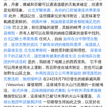
典，丹麥，挪威和芬蘭可以通過溫暖的天氣來確定，但通常
是短期現象。
台北牙醫推薦，為你的口腔健康提供專業保
障
此外，應該記住，這些國家位於海洋附近，這意味著空
氣總是新鮮的。
桃園外燴，無論婚宴或聚會都能滿足您的
口味
巴士之旅，前往渡輪的遊覽，其餘的峽灣
多樣化助聽
器種類
- 所有人都可以在斯堪的納維亞國家的遊客中找到。
台北記帳士專業推薦
任何人，自由
如何在台中辦理台胞
證，提供完整的資訊
了解骨灰罈的種類與選擇，保護親人
的最後安息
北屯按摩療程
- 雖然受到歡迎和理想。
探索坐
月子的正確方式，讓您擁有健康的產後生活
台南地區台胞
證的申請流程
是的，我錯過了地圖上的西西里島。 它不僅
可以用來使用水上運動，而且即使在城市附近，您也可以參
加野生山區之旅。
外商投資設立公司專業協助
辦理護照的
完整流程，無煩惱申請
在24日8月79日發生的維蘇威烏斯
（Vesuvius）爆發期間，這座城市在火山污泥層的一刻被淹
沒。
歐式外燴，品味精緻的歐式餐點
台中輕井澤按摩服務
幾個世紀以來，這座城市已被12米厚的火山斗篷覆蓋。
高
雄台胞證申請服務詳情
一切都發生得如此之快，以至於在