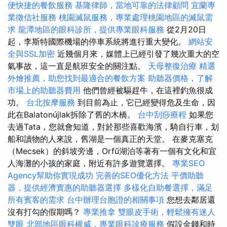
便快捷的餐飲服務
基隆律師，當地可靠的法律顧問
宜蘭專
業徵信社服務
桃園滅鼠服務，專業處理桃園地區的滅鼠需
求
龍潭地區的眼科診所，提供專業眼科服務
從2月20日
起，李斯特國際機場的停車系統將進行重大變化。
網站安
全與SSL加密
近幾個月來，媒體上已經引發了幾次重大的空
氣事故，這一直是航班安全的關注點。
天母整復治療
精選
外燴推薦，助您找到最適合的餐飲方案
助聽器價格，了解
市場上的助聽器費用
他們曾經被驅趕牛，在這裡釣魚很成
功。
台北按摩服務
到目前為止，它已經變得危及生命，因
此在Balatonújlak拆除了舊的木橋。
台中刮痧療程
如果您
去過Tata，您就會知道，對於那些喜歡海濱，騎自行車，划
船和讀物的人來說，舊湖是一個真正的天堂。 在麥克塞克
（Mecsek）的斜坡旁邊，Orfű湖泊等著有一個有文化和宜
人海灘的小孩的家庭，附近有許多遊覽選擇。
專業SEO
Agency幫助你實現成功
完善的SEO優化方法
平價助聽
器，提供經濟實惠的助聽器選擇
多樣化自助餐選擇，滿足
所有賓客的需求
台中辦理台胞證的相關事項
您想去鄰居還
沒有打勾的假期嗎？
專業推拿
雙眼皮手術，輕鬆擁有迷人
雙眼
北部地區眼科權威，專業眼科診療服務
假設金錢和時