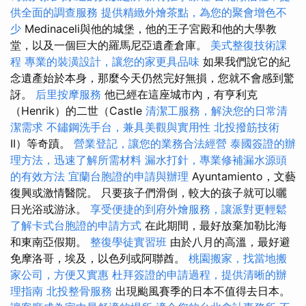
供全面的調查服務
提供精緻外燴茶點，為您的聚會增色不
少
Medinaceli與他的城堡，他的王子宮殿和他的大學教
堂，以及一個巨大的羅馬尼亞遺產倉庫。
美式整復技術課
程
專業的裝潢設計，讓您的家更具品味
如果我們說它的紀
念遺產始於本身，那麼今天仍然完好無損，您就不會感到驚
訝。
后里按摩服務
他已經在這座城市內，有亨利克
（Henrik）的二世（Castle
清潔工服務，解決您的日常清
潔需求
不鏽鋼洗手台，兼具美觀與實用性
北投撥筋技術
II）等奇蹟。
營業登記，讓您的業務合法經營
泰國簽證的辦
理方法，迅速了解所需材料
漏水打針，專業修補漏水源頭
的有效方法
宜蘭台胞證的申請與辦理
Ayuntamiento，文藝
復興或激情醫院。 只要孩子們滑倒，較大的孩子就可以曬
日光浴或游泳。
享受便捷的到府外燴服務，讓派對更輕鬆
了解卡式台胞證的申請方式
在此期間，最好放棄加勒比海
和東南亞假期。
整復學徒實習班
由於八月的高溫，最好避
免摩洛哥，埃及，以色列或阿聯酋。
桃園搬家，找當地搬
家公司，方便又實惠
杜拜簽證的申請過程，提供清晰的辦
理指南
北投整骨服務
出現颱風賽季的日本不值得去日本。