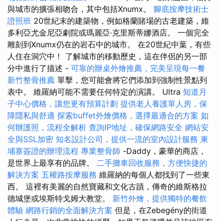
與城市的擴張相吻合，其中包括Xnumx。
腳底按摩技術士
證照班
20世紀末的建築物，例如格蘭賭場的古老建築，維
多利亞尤金尼亞劇院或瑪麗亞·克里斯蒂娜酒店。 一個完全
雕刻到Xnumx仍在的岩石中的城市。 在20世紀中葉，有些
人住在洞穴中！ 了解城市的移動歷史，這在伴侶的另一部
分中進行了描述 -
可靠的辦桌外燴推薦，完美呈現每一餐
新竹整骨推薦
單擊，您可能會將它們添加到強制性景點列
表中。 維羅納可能不需要任何特定的演講。 Ultra
知道月
子中心價格，讓您更有預算計劃
提供老人養護單人房，保
障隱私與舒適
探索buffet外燴價格，選擇最適合的方案
如
何辦護照，流程全解析
查詢IP地址，確保網路安全
網站安
全與SSL加密
知名設計公司，提供一流的室內設計服務
柬
埔寨簽證的辦理流程
專業整骨師
-Daddy，豪華的商店，
是世界上最享有的品牌。
二手攤車回收服務，方便快捷的
解決方案
五權路按摩服務
維羅納的每個人都找到了一些東
西。 這裡有美麗的自然寶藏和文化古蹟，傳奇的維斯格拉
德城堡或埃斯特戈姆大教堂。
新竹外燴，提供獨特的餐飲
體驗
網路行銷的全面解決方案
但是，在Zebegény的街道