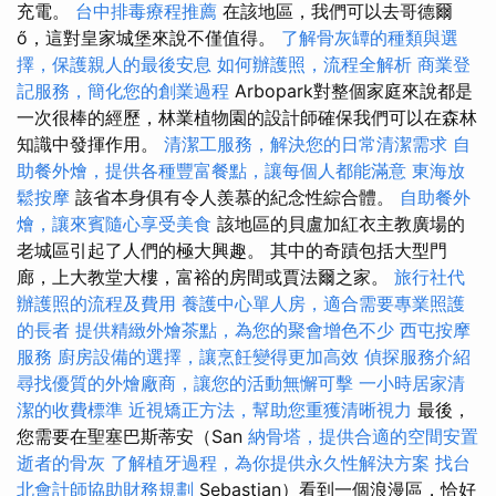
充電。
台中排毒療程推薦
在該地區，我們可以去哥德爾
ő，這對皇家城堡來說不僅值得。
了解骨灰罈的種類與選
擇，保護親人的最後安息
如何辦護照，流程全解析
商業登
記服務，簡化您的創業過程
Arbopark對整個家庭來說都是
一次很棒的經歷，林業植物園的設計師確保我們可以在森林
知識中發揮作用。
清潔工服務，解決您的日常清潔需求
自
助餐外燴，提供各種豐富餐點，讓每個人都能滿意
東海放
鬆按摩
該省本身俱有令人羨慕的紀念性綜合體。
自助餐外
燴，讓來賓隨心享受美食
該地區的貝盧加紅衣主教廣場的
老城區引起了人們的極大興趣。 其中的奇蹟包括大型門
廊，上大教堂大樓，富裕的房間或賈法爾之家。
旅行社代
辦護照的流程及費用
養護中心單人房，適合需要專業照護
的長者
提供精緻外燴茶點，為您的聚會增色不少
西屯按摩
服務
廚房設備的選擇，讓烹飪變得更加高效
偵探服務介紹
尋找優質的外燴廠商，讓您的活動無懈可擊
一小時居家清
潔的收費標準
近視矯正方法，幫助您重獲清晰視力
最後，
您需要在聖塞巴斯蒂安（San
納骨塔，提供合適的空間安置
逝者的骨灰
了解植牙過程，為你提供永久性解決方案
找台
北會計師協助財務規劃
Sebastian）看到一個浪漫區，恰好