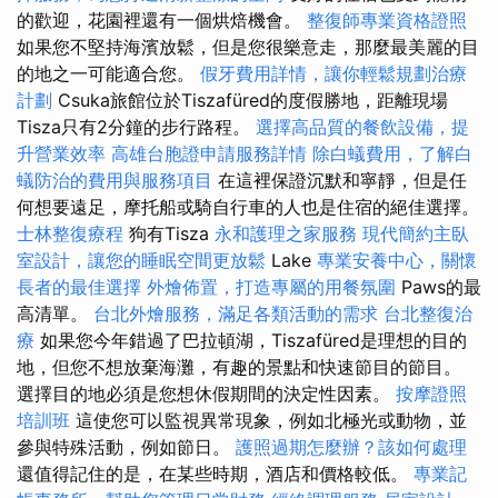
的歡迎，花園裡還有一個烘焙機會。
整復師專業資格證照
如果您不堅持海濱放鬆，但是您很樂意走，那麼最美麗的目
的地之一可能適合您。
假牙費用詳情，讓你輕鬆規劃治療
計劃
Csuka旅館位於Tiszafüred的度假勝地，距離現場
Tisza只有2分鐘的步行路程。
選擇高品質的餐飲設備，提
升營業效率
高雄台胞證申請服務詳情
除白蟻費用，了解白
蟻防治的費用與服務項目
在這裡保證沉默和寧靜，但是任
何想要遠足，摩托船或騎自行車的人也是住宿的絕佳選擇。
士林整復療程
狗有Tisza
永和護理之家服務
現代簡約主臥
室設計，讓您的睡眠空間更放鬆
Lake
專業安養中心，關懷
長者的最佳選擇
外燴佈置，打造專屬的用餐氛圍
Paws的最
高清單。
台北外燴服務，滿足各類活動的需求
台北整復治
療
如果您今年錯過了巴拉頓湖，Tiszafüred是理想的目的
地，但您不想放棄海灘，有趣的景點和快速節目的節目。
選擇目的地必須是您想休假期間的決定性因素。
按摩證照
培訓班
這使您可以監視異常現象，例如北極光或動物，並
參與特殊活動，例如節日。
護照過期怎麼辦？該如何處理
還值得記住的是，在某些時期，酒店和價格較低。
專業記