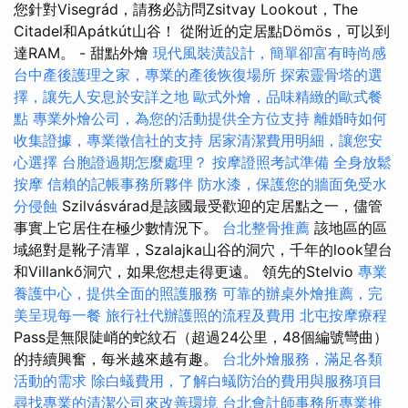
您針對Visegrád，請務必訪問Zsitvay Lookout，The
Citadel和Apátkút山谷！ 從附近的定居點Dömös，可以到
達RAM。 - 甜點外燴
現代風裝潢設計，簡單卻富有時尚感
台中產後護理之家，專業的產後恢復場所
探索靈骨塔的選
擇，讓先人安息於安詳之地
歐式外燴，品味精緻的歐式餐
點
專業外燴公司，為您的活動提供全方位支持
離婚時如何
收集證據，專業徵信社的支持
居家清潔費用明細，讓您安
心選擇
台胞證過期怎麼處理？
按摩證照考試準備
全身放鬆
按摩
信賴的記帳事務所夥伴
防水漆，保護您的牆面免受水
分侵蝕
Szilvásvárad是該國最受歡迎的定居點之一，儘管
事實上它居住在極少數情況下。
台北整骨推薦
該地區的區
域絕對是靴子清單，Szalajka山谷的洞穴，千年的look望台
和Villankő洞穴，如果您想走得更遠。 領先的Stelvio
專業
養護中心，提供全面的照護服務
可靠的辦桌外燴推薦，完
美呈現每一餐
旅行社代辦護照的流程及費用
北屯按摩療程
Pass是無限陡峭的蛇紋石（超過24公里，48個編號彎曲）
的持續興奮，每米越來越有趣。
台北外燴服務，滿足各類
活動的需求
除白蟻費用，了解白蟻防治的費用與服務項目
尋找專業的清潔公司來改善環境
台北會計師事務所專業推