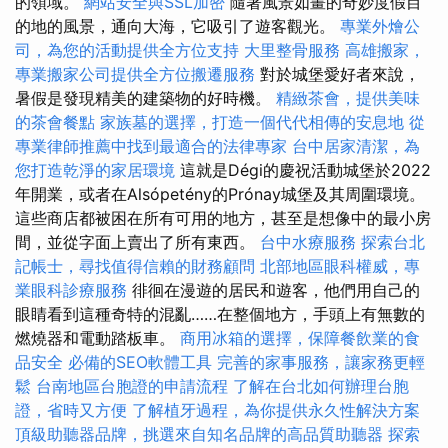
的領域。
網站安全與SSL加密
隨著風景如畫的奇妙度假目
的地的風景，通向大海，它吸引了遊客觀光。
專業外燴公
司，為您的活動提供全方位支持
大里整骨服務
高雄搬家，
專業搬家公司提供全方位搬遷服務
對於城堡愛好者來說，
暑假是發現精美的建築物的好時機。
精緻茶會，提供美味
的茶會餐點
家族墓的選擇，打造一個代代相傳的安息地
從
專業律師推薦中找到最適合的法律專家
台中居家清潔，為
您打造乾淨的家居環境
這就是Dégi的慶祝活動城堡於2022
年開業，或者在Alsópetény的Prónay城堡及其周圍環境。
這些商店都被困在所有可用的地方，甚至是想像中的最小房
間，並從字面上賣出了所有東西。
台中水療服務
探索台北
記帳士，尋找值得信賴的財務顧問
北部地區眼科權威，專
業眼科診療服務
徘徊在漫遊的居民和遊客，他們用自己的
眼睛看到這種奇特的混亂……在整個地方，手頭上有無數的
燃燒器和電動踏板車。
商用冰箱的選擇，保障餐飲業的食
品安全
必備的SEO軟體工具
完善的家事服務，讓家務更輕
鬆
台南地區台胞證的申請流程
了解在台北如何辦理台胞
證，省時又方便
了解植牙過程，為你提供永久性解決方案
頂級助聽器品牌，挑選來自知名品牌的高品質助聽器
探索