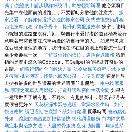
薦
台胞證的申請步驟詳細說明，助您輕鬆辦理
他必須將目
光集中在他面前的道路上，不要暫時分散他的注意力。
搬
家必看，了解如何選擇合適的搬家公司
美式整復技術課程
西屯按摩服務
了解子母車，提升商業配送效率
狹窄，陡峭
而蜿蜒的道路並沒有片刻，騎自行車愛好者的道路極為流行
意味著您需要關注汽車兩邊的騎自行車的人。 如果您考慮
在西班牙度假的地方，我們現在將在目的地上報告您一生中
至少要參觀一次。
了解徵信社的價位，選擇合適服務
我們
指的是歷史悠久的Códoba，其Calipat的傳統及其奇妙的
古蹟。
網路行銷的全面解決方案
法令紋醫美療程，減少歲
月痕跡
桃園搬家，找當地搬家公司，方便又實惠
這是世界
上擁有最多的世界遺產的世界遺產並非偶然。
南屯按摩服
務
護理之家單人房選擇，打造舒適私密的生活空間
如果有
一種讓世界了解有趣，不尋常，有趣的城市，那麼在7月去
度假會更好？
天花板漏水緊急處理，當漏水發生時，如何
快速應對
護照過期怎麼辦？該如何處理
夏季時間
會議點心
外燴，讓您的會議更加輕鬆愉快
經絡調理服務
白內障的早
期症狀與治療方法
-
大里整骨服務
藍芽助聽器，無線藍芽