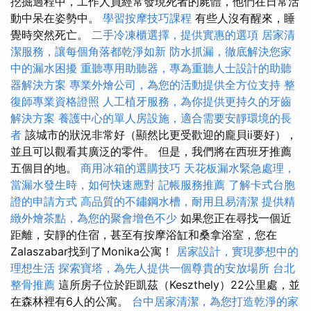
挖掘過程中，工作人員經常發現死者的屍體，他們在日常活
動中呆在姿勢中。
學習按摩技巧課程
有些人沒有醒來，睡
覺時突然死亡。
二手冷凍櫃選擇，提供實惠的選項
居家清
潔服務，讓每個角落都乾淨如新
防水抓漏，徹底解決您家
中的漏水困擾
重聽專用助聽器，專為重聽人士設計的助聽
器解決方案
專業外燴公司，為您的活動提供全方位支持
整
復師專業資格證照
人工植牙服務，為你提供更持久的牙齒
解決方案
養護中心的單人房設施，適合需要安靜環境的長
者
該城市的狀況非常好（顯然比更受歡迎的龐貝ii要好），
並且可以觀看其廣泛的零件。 但是，我們將在西班牙推薦
五個目的地。
商用冰箱的選購技巧
天花板漏水緊急處理，
當漏水發生時，如何快速應對
記帳服務推薦
了解卡式台胞
證的申請方式
高品質的不鏽鋼水槽，耐用且易清潔
提供精
緻外燴茶點，為您的聚會增色不少
如果您正在尋找一個近
距離，安靜的住宿，甚至有按摩浴缸和桑拿浴室，您在
Zalaszabar找到了Monika公寓！
居家設計，實現夢想中的
理想生活
探索寶塔，為先人提供一個尊貴的安放場所
台北
整骨推薦
這所房子位於距凱茲（Keszthely）22公里處，並
在森林裡有6人的公寓。
台中居家清潔，為您打造乾淨的家