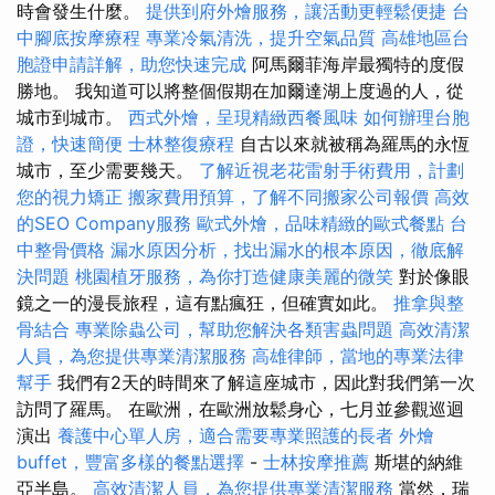
時會發生什麼。
提供到府外燴服務，讓活動更輕鬆便捷
台
中腳底按摩療程
專業冷氣清洗，提升空氣品質
高雄地區台
胞證申請詳解，助您快速完成
阿馬爾菲海岸最獨特的度假
勝地。 我知道可以將整個假期在加爾達湖上度過的人，從
城市到城市。
西式外燴，呈現精緻西餐風味
如何辦理台胞
證，快速簡便
士林整復療程
自古以來就被稱為羅馬的永恆
城市，至少需要幾天。
了解近視老花雷射手術費用，計劃
您的視力矯正
搬家費用預算，了解不同搬家公司報價
高效
的SEO Company服務
歐式外燴，品味精緻的歐式餐點
台
中整骨價格
漏水原因分析，找出漏水的根本原因，徹底解
決問題
桃園植牙服務，為你打造健康美麗的微笑
對於像眼
鏡之一的漫長旅程，這有點瘋狂，但確實如此。
推拿與整
骨結合
專業除蟲公司，幫助您解決各類害蟲問題
高效清潔
人員，為您提供專業清潔服務
高雄律師，當地的專業法律
幫手
我們有2天的時間來了解這座城市，因此對我們第一次
訪問了羅馬。 在歐洲，在歐洲放鬆身心，七月並參觀巡迴
演出
養護中心單人房，適合需要專業照護的長者
外燴
buffet，豐富多樣的餐點選擇
-
士林按摩推薦
斯堪的納維
亞半島。
高效清潔人員，為您提供專業清潔服務
當然，瑞