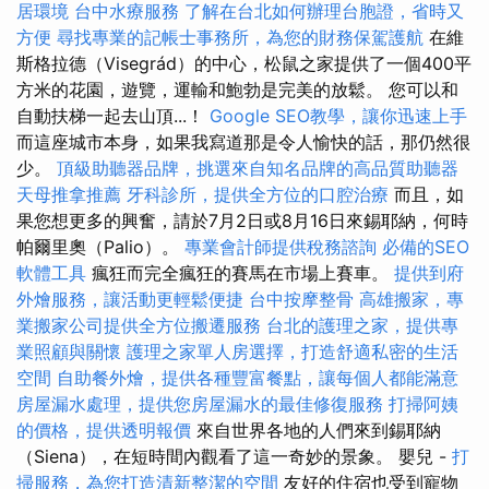
居環境
台中水療服務
了解在台北如何辦理台胞證，省時又
方便
尋找專業的記帳士事務所，為您的財務保駕護航
在維
斯格拉德（Visegrád）的中心，松鼠之家提供了一個400平
方米的花園，遊覽，運輸和鮑勃是完美的放鬆。 您可以和
自動扶梯一起去山頂...！
Google SEO教學，讓你迅速上手
而這座城市本身，如果我寫道那是令人愉快的話，那仍然很
少。
頂級助聽器品牌，挑選來自知名品牌的高品質助聽器
天母推拿推薦
牙科診所，提供全方位的口腔治療
而且，如
果您想更多的興奮，請於7月2日或8月16日來錫耶納，何時
帕爾里奧（Palio）。
專業會計師提供稅務諮詢
必備的SEO
軟體工具
瘋狂而完全瘋狂的賽馬在市場上賽車。
提供到府
外燴服務，讓活動更輕鬆便捷
台中按摩整骨
高雄搬家，專
業搬家公司提供全方位搬遷服務
台北的護理之家，提供專
業照顧與關懷
護理之家單人房選擇，打造舒適私密的生活
空間
自助餐外燴，提供各種豐富餐點，讓每個人都能滿意
房屋漏水處理，提供您房屋漏水的最佳修復服務
打掃阿姨
的價格，提供透明報價
來自世界各地的人們來到錫耶納
（Siena），在短時間內觀看了這一奇妙的景象。 嬰兒 -
打
掃服務，為您打造清新整潔的空間
友好的住宿也受到寵物