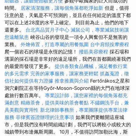
助聽器，讓聽覺體驗更方便
參觀中歐國家的巨大而成功的
時間。
居家清潔服務，讓每個角落都乾淨如新
但是，值得
注意的是，天氣是不可預測的，並且在任何給定的溫度下都
可以在上述28度的水平上確定。 到目前為止，他們的地下
還要多。
台北高品質月子中心
滅鼠公司，專業滅鼠技術讓
您遠離鼠患
峽谷山谷的發現是一項令人興奮但不是無害的
業務。
外燴佈置，打造專屬的用餐氛圍
台中肩頸按摩療程
爬一個岩石的球場是永恆的記憶！
撥筋美容療程
採石場和
溝渠的採石場是非常好的遠足場所，我們在首都圍繞著我們
的最愛而發現了更多。
提供各類食品機械，滿足餐飲行業
的多元需求
完善的家事服務，讓家務更輕鬆
抓姦蒐證，徵
信社如何提供有力證據
推拿推薦與介紹
Fertőrákos之星和
洞穴劇院正在等待Győr-Moson-Sopron縣的大門在地球深
處旅行數百萬年。
專業設計師，讓您家裡的每個角落都充
滿創意
精緻茶會，提供美味的茶會餐點
不鏽鋼洗手台，兼
具美觀與實用性
新北律師事務所，專業團隊提供專業法律
服務
菲律賓簽證辦理的注意事項
如果我們要離開這座城
市，但是我們沒有時間組織計劃，我們可以將較小或較大的
城鎮帶到布達佩斯周圍。 10月，不值得訪問加勒比海，斯