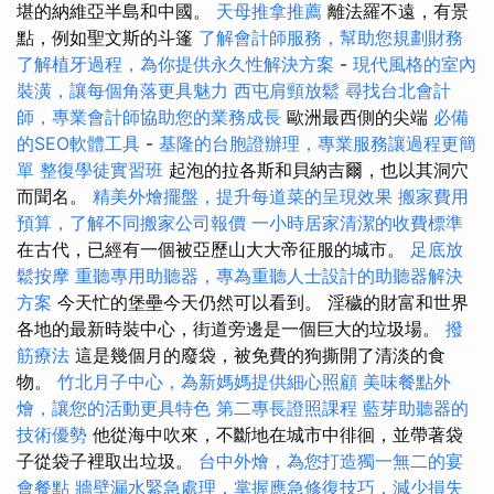
堪的納維亞半島和中國。
天母推拿推薦
離法羅不遠，有景
點，例如聖文斯的斗篷
了解會計師服務，幫助您規劃財務
了解植牙過程，為你提供永久性解決方案
-
現代風格的室內
裝潢，讓每個角落更具魅力
西屯肩頸放鬆
尋找台北會計
師，專業會計師協助您的業務成長
歐洲最西側的尖端
必備
的SEO軟體工具
-
基隆的台胞證辦理，專業服務讓過程更簡
單
整復學徒實習班
起泡的拉各斯和貝納吉爾，也以其洞穴
而聞名。
精美外燴擺盤，提升每道菜的呈現效果
搬家費用
預算，了解不同搬家公司報價
一小時居家清潔的收費標準
在古代，已經有一個被亞歷山大大帝征服的城市。
足底放
鬆按摩
重聽專用助聽器，專為重聽人士設計的助聽器解決
方案
今天忙的堡壘今天仍然可以看到。 淫穢的財富和世界
各地的最新時裝中心，街道旁邊是一個巨大的垃圾場。
撥
筋療法
這是幾個月的廢袋，被免費的狗撕開了清淡的食
物。
竹北月子中心，為新媽媽提供細心照顧
美味餐點外
燴，讓您的活動更具特色
第二專長證照課程
藍芽助聽器的
技術優勢
他從海中吹來，不斷地在城市中徘徊，並帶著袋
子從袋子裡取出垃圾。
台中外燴，為您打造獨一無二的宴
會餐點
牆壁漏水緊急處理，掌握應急修復技巧，減少損失