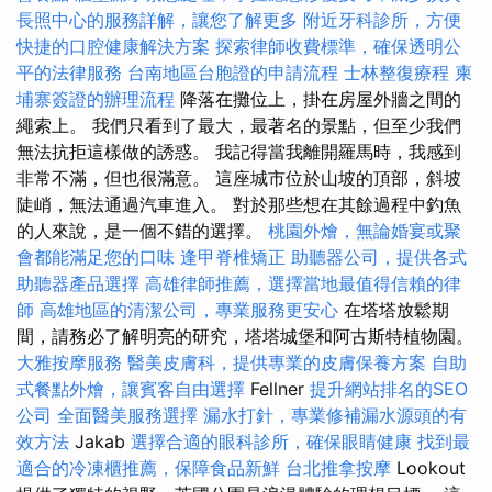
長照中心的服務詳解，讓您了解更多
附近牙科診所，方便
快捷的口腔健康解決方案
探索律師收費標準，確保透明公
平的法律服務
台南地區台胞證的申請流程
士林整復療程
柬
埔寨簽證的辦理流程
降落在攤位上，掛在房屋外牆之間的
繩索上。 我們只看到了最大，最著名的景點，但至少我們
無法抗拒這樣做的誘惑。 我記得當我離開羅馬時，我感到
非常不滿，但也很滿意。 這座城市位於山坡的頂部，斜坡
陡峭，無法通過汽車進入。 對於那些想在其餘過程中釣魚
的人來說，是一個不錯的選擇。
桃園外燴，無論婚宴或聚
會都能滿足您的口味
逢甲脊椎矯正
助聽器公司，提供各式
助聽器產品選擇
高雄律師推薦，選擇當地最值得信賴的律
師
高雄地區的清潔公司，專業服務更安心
在塔塔放鬆期
間，請務必了解明亮的研究，塔塔城堡和阿古斯特植物園。
大雅按摩服務
醫美皮膚科，提供專業的皮膚保養方案
自助
式餐點外燴，讓賓客自由選擇
Fellner
提升網站排名的SEO
公司
全面醫美服務選擇
漏水打針，專業修補漏水源頭的有
效方法
Jakab
選擇合適的眼科診所，確保眼睛健康
找到最
適合的冷凍櫃推薦，保障食品新鮮
台北推拿按摩
Lookout