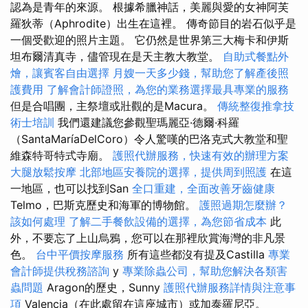
認為是青年的來源。 根據希臘神話，美麗與愛的女神阿芙
羅狄蒂（Aphrodite）出生在這裡。 傳奇節目的岩石似乎是
一個受歡迎的照片主題。 它仍然是世界第三大梅卡和伊斯
坦布爾清真寺，儘管現在是天主教大教堂。
自助式餐點外
燴，讓賓客自由選擇
月嫂一天多少錢，幫助您了解產後照
護費用
了解會計師證照，為您的業務選擇最具專業的服務
但是合唱團，主祭壇或壯觀的是Macura。
傳統整復推拿技
術士培訓
我們還建議您參觀聖瑪麗亞·德爾·科羅
（SantaMaríaDelCoro）令人驚嘆的巴洛克式大教堂和聖
維森特哥特式寺廟。
護照代辦服務，快速有效的辦理方案
大腿放鬆按摩
北部地區安養院的選擇，提供周到照護
在這
一地區，也可以找到San
全口重建，全面改善牙齒健康
Telmo，巴斯克歷史和海軍的博物館。
護照過期怎麼辦？
該如何處理
了解二手餐飲設備的選擇，為您節省成本
此
外，不要忘了上山烏鴉，您可以在那裡欣賞海灣的非凡景
色。
台中平價按摩服務
所有這些都沒有提及Castilla
專業
會計師提供稅務諮詢
y
專業除蟲公司，幫助您解決各類害
蟲問題
Aragon的歷史，Sunny
護照代辦服務詳情與注意事
項
Valencia（在此處留在這座城市）或加泰羅尼亞。