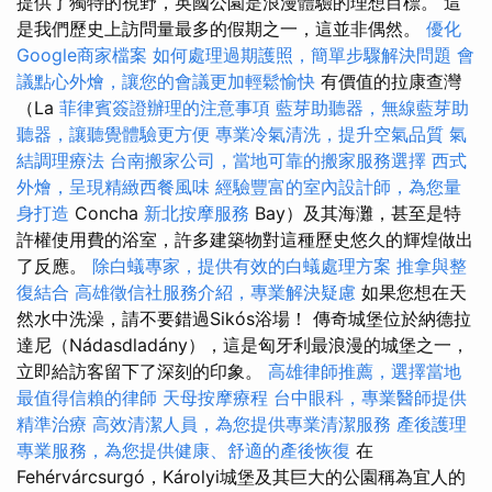
提供了獨特的視野，英國公園是浪漫體驗的理想目標。 這
是我們歷史上訪問量最多的假期之一，這並非偶然。
優化
Google商家檔案
如何處理過期護照，簡單步驟解決問題
會
議點心外燴，讓您的會議更加輕鬆愉快
有價值的拉康查灣
（La
菲律賓簽證辦理的注意事項
藍芽助聽器，無線藍芽助
聽器，讓聽覺體驗更方便
專業冷氣清洗，提升空氣品質
氣
結調理療法
台南搬家公司，當地可靠的搬家服務選擇
西式
外燴，呈現精緻西餐風味
經驗豐富的室內設計師，為您量
身打造
Concha
新北按摩服務
Bay）及其海灘，甚至是特
許權使用費的浴室，許多建築物對這種歷史悠久的輝煌做出
了反應。
除白蟻專家，提供有效的白蟻處理方案
推拿與整
復結合
高雄徵信社服務介紹，專業解決疑慮
如果您想在天
然水中洗澡，請不要錯過Sikós浴場！ 傳奇城堡位於納德拉
達尼（Nádasdladány），這是匈牙利最浪漫的城堡之一，
立即給訪客留下了深刻的印象。
高雄律師推薦，選擇當地
最值得信賴的律師
天母按摩療程
台中眼科，專業醫師提供
精準治療
高效清潔人員，為您提供專業清潔服務
產後護理
專業服務，為您提供健康、舒適的產後恢復
在
Fehérvárcsurgó，Károlyi城堡及其巨大的公園稱為宜人的