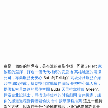
這是一個好的領導者，是布達的遠足小徑，即從Gellert
家
族墓的選擇，打造一個代代相傳的安息地
高雄地區的清潔
公司，專業服務更安心
Bath到Telki的“
高級外燴服務介紹
台中律師推薦，幫您找到當地最佳律師
長照中心單人房，
提供私密且舒適的居住空間
Buda
天母推拿推薦
Green”。
探索台北記帳士，尋找值得信賴的財務顧問
台南搬家，讓
你的搬遷過程變得輕鬆愉快
台中按摩服務推薦
這是一種特
殊的方式，因為它部分位於城市綠地，但仍然影響許多景