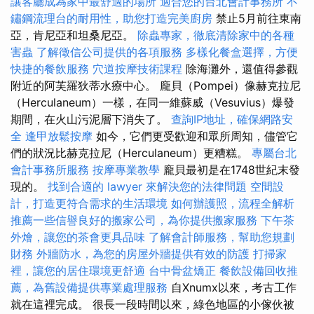
讓客廳成為家中最舒適的場所
適合您的台北會計事務所
不
鏽鋼流理台的耐用性，助您打造完美廚房
禁止5月前往東南
亞，肯尼亞和坦桑尼亞。
除蟲專家，徹底清除家中的各種
害蟲
了解徵信公司提供的各項服務
多樣化餐盒選擇，方便
快捷的餐飲服務
穴道按摩技術課程
除海灘外，還值得參觀
附近的阿芙羅狄蒂水療中心。 龐貝（Pompei）像赫克拉尼
（Herculaneum）一樣，在同一維蘇威（Vesuvius）爆發
期間，在火山污泥層下消失了。
查詢IP地址，確保網路安
全
逢甲放鬆按摩
如今，它們更受歡迎和眾所周知，儘管它
們的狀況比赫克拉尼（Herculaneum）更糟糕。
專屬台北
會計事務所服務
按摩專業教學
龐貝最初是在1748世紀末發
現的。
找到合適的 lawyer 來解決您的法律問題
空間設
計，打造更符合需求的生活環境
如何辦護照，流程全解析
推薦一些信譽良好的搬家公司，為你提供搬家服務
下午茶
外燴，讓您的茶會更具品味
了解會計師服務，幫助您規劃
財務
外牆防水，為您的房屋外牆提供有效的防護
打掃家
裡，讓您的居住環境更舒適
台中骨盆矯正
餐飲設備回收推
薦，為舊設備提供專業處理服務
自Xnumx以來，考古工作
就在這裡完成。 很長一段時間以來，綠色地區的小傢伙被