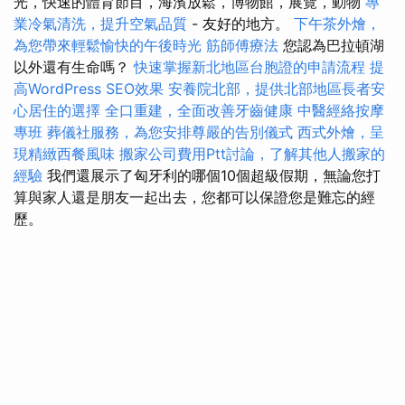
光，快速的體育節目，海濱放鬆，博物館，展覽，動物
專
業冷氣清洗，提升空氣品質
- 友好的地方。
下午茶外燴，
為您帶來輕鬆愉快的午後時光
筋師傅療法
您認為巴拉頓湖
以外還有生命嗎？
快速掌握新北地區台胞證的申請流程
提
高WordPress SEO效果
安養院北部，提供北部地區長者安
心居住的選擇
全口重建，全面改善牙齒健康
中醫經絡按摩
專班
葬儀社服務，為您安排尊嚴的告別儀式
西式外燴，呈
現精緻西餐風味
搬家公司費用Ptt討論，了解其他人搬家的
經驗
我們還展示了匈牙利的哪個10個超級假期，無論您打
算與家人還是朋友一起出去，您都可以保證您是難忘的經
歷。