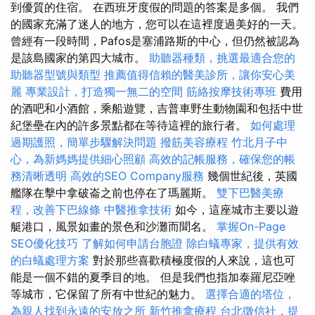
到優質的住宿。 在西班牙度假的問題的答案是多個。 我們
的國家充滿了迷人的地方，您可以在這裡度過美好的一天。
曾經有一段時間，Pafos是塞浦路斯的中心，但仍然被認為
是該島國家的第四大城市。
助聽器種類，挑選最適合您的
助聽器型號與類型
推薦值得信賴的醫美診所，讓你安心美
麗
專業設計，打造獨一無二的空間
筋絡按摩技術專班
費用
的酒吧和小酒館，乘船遊覽，吉普車野生動物園和包括中世
紀堡壘在內的許多景點都在等待這裡的旅行者。
如何處理
過期護照，簡單步驟解決問題
撥筋美容療程
竹北月子中
心，為新媽媽提供細心照顧
高效的記帳服務，確保您的帳
務清晰透明
高效的SEO Company服務
幾個世紀後，英國
艦隊在擊中拿破崙之前也停在了瑪麗斯。
雙下巴醫美療
程，改善下巴線條
中醫推拿技術
如今，這座城市主要以遊
艇港口，風景如畫的景色和沙灘而聞名。
掌握On-Page
SEO優化技巧
了解如何申請台胞證
除白蟻專家，提供有效
的白蟻處理方案
對於那些喜歡積極度假的人來說，這也可
能是一個不錯的夏季目的地。 但是我們也指加泰羅尼亞唑
等城市，它保留了所有中世紀的魅力。
選擇合適的塔位，
為親人找到永遠的安放之所
新竹推拿療程
台北徵信社，提