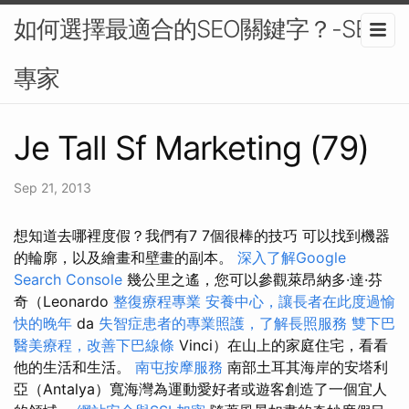
如何選擇最適合的SEO關鍵字？-SEO
專家
Je Tall Sf Marketing (79)
Sep 21, 2013
想知道去哪裡度假？我們有7 7個很棒的技巧 可以找到機器
的輪廓，以及繪畫和壁畫的副本。
深入了解Google
Search Console
幾公里之遙，您可以參觀萊昂納多·達·芬
奇（Leonardo
整復療程專業
安養中心，讓長者在此度過愉
快的晚年
da
失智症患者的專業照護，了解長照服務
雙下巴
醫美療程，改善下巴線條
Vinci）在山上的家庭住宅，看看
他的生活和生活。
南屯按摩服務
南部土耳其海岸的安塔利
亞（Antalya）寬海灣為運動愛好者或遊客創造了一個宜人