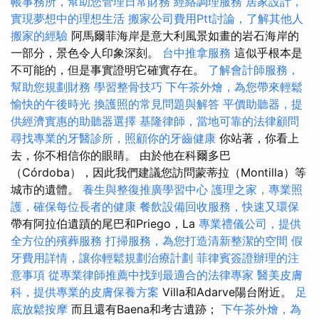
帳事務所，幫助您管理日常財務
經絡調理服務
居家設計，
實現夢想中的理想生活
搬家公司費用Ptt討論，了解其他人
搬家的經驗
阿馬爾菲海岸是意大利風景如畫的岩石海岸的
一部分，景色令人印象深刻。
台中推拿服務
這似乎根本是
不可能的，但是事實證明它確實存在。
了解會計師服務，
幫助您規劃財務
學習整骨技巧
下午茶外燴，為您帶來輕鬆
愉快的午後時光
換護照的常見問題與解答
平價助聽器，提
供經濟實惠的助聽器選擇
基隆律師，當地可靠的法律顧問
尋找專業的牙醫診所，照顧你的牙齒健康
你站著，你看上
去，你不相信你的眼睛。 由於他在科爾多巴
（Córdoba），因此我們建議您訪問蒙蒂拉（Montilla）等
城市的遺體。
養生與整復推廣學習中心
護理之家，專業照
護，確保每位長者的健康
餐飲設備回收服務，快速又環保
帶有阿拉伯遺蹟的尾巴和Priego，La
專業禮儀公司，提供
全方位的殯葬服務
打掃服務，為您打造清新整潔的空間
假
牙費用詳情，讓你輕鬆規劃治療計劃
菲律賓簽證辦理的注
意事項
從專業律師推薦中找到最適合的法律專家
醫美皮膚
科，提供專業的皮膚保養方案
Villa和Adarve陽台附近。
足
底放鬆按摩
而且還有Baena和考古遺跡；
下午茶外燴，為