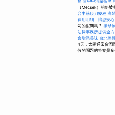
務
台中中清路按摩
（Mecsek）的
台中筋膜刀療程
高
費用明細，讓您安心
勾的假期嗎？
按摩
法律事務所提供全方
會增添美味
台北整
4天，太陽通常會閃
假的問題的答案是多