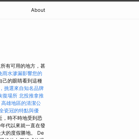
About
困在所有可用的地方，甚
免雨水滲漏影響您的
自己的眼睛看到這種
，挑選來自知名品牌
恢復場所
北投推拿推
程
高雄地區的清潔公
全瓷冠的特點與優
近，時不時地受到恐
50年代以來就一直在發
大的度假勝地。 De