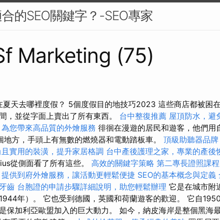
合的SEO關鍵字？-SEO專家
 Sf Marketing (75)
在夏天去哪裡度假？ 5個度假目的地技巧2023 這些商店都被
間，並從字面上賣出了所有東西。
台中整復推薦
屋頂防水，避
，為您帶來高品質的外燴服務
徘徊在漫遊的居民和遊客，他們用
個地方，手頭上有無數的燃燒器和電動踏板車。
頂級助聽器品牌
尚且實用的裝潢，提升家居格調
台中產後護理之家，專業的產後
vius從側面看了所有這些。
高效的關鍵字策略
第二專長證照課
提供到府外燴服務，讓活動更輕鬆便捷
SEO的基本概念與定義
牙齒
台胞證的申請步驟詳細說明，助您輕鬆辦理
它是在城市附
944年）。 它也受到德國，英國和荷蘭遊客的歡迎。 它自19
是保加利亞歐盟加入的巨大動力。 如今，納皮海岸是整個黑海最