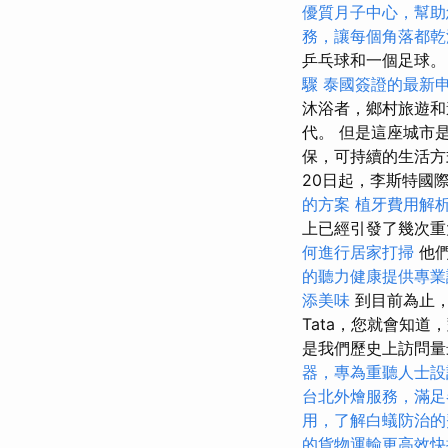
優質月子中心，幫助
務，讓每個角落都乾
乒乓球和一個足球
驟
泰國簽證的最新
沐浴者，鄉村旅遊和
代。 但是這座城市是
保，可持續的生活方
20日起，李斯特國
的方案
植牙費用解
上已經引發了幾次重
何進行居家打掃
他們
的聽力健康提供專業
添美味
到目前為止，它
Tata，您就會知
是我們歷史上訪問量
器，專為重聽人士設
台北外燴服務，滿足
用，了解白蟻防治的
的貨物運輸更高效快