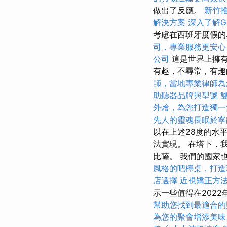
做出了反應。
新竹
解決方案
深入了解Goo
考慮在西班牙度假的
司，專業服務更安心
公司
這是世界上擁
有趣，不尋常，有趣
師，當地專業律師為
助聽器品牌與型號
外燴，為您打造獨一
先人的靈魂長眠於寧
以在上述28度的水
法實現。 在塔下，
比薩。 我們的國家
風格的吧檯桌，打造
店選擇
近視矯正方
示一些值得在202
幫助您找到最適合的
為您的聚會增添美味