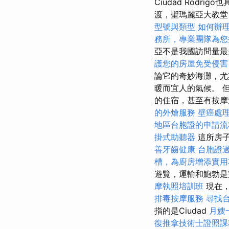
Ciudad Rodri
渡，聖瑪麗亞大教堂（
型號與類型
如何辦
務所，專業團隊為您
亞不是我國訪問量
護您的房屋免受侵害
論它的奇妙海灘，尤
暖而宜人的氣候。 
的住宿，甚至有按摩浴缸
的外燴服務
壁癌處
地區台胞證的申請流
掛式助聽器
這所房子
善牙齒健康
台胞證
槽，為廚房增添實用
遊覽，運輸和鮑勃是
摩執照培訓班
現在
排毒按摩服務
尋找
指的是Ciudad
月嫂
復推拿技術士證照