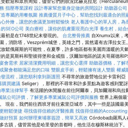
受歡迎和眾所周知，儘管它們的狀況比赫克拉尼（Herculane
務
指壓專業課程
設計專家幫您量身定做的房間設計
助聽器公司
打造專屬的用餐氛圍
推薦優質月子中心，幫助您找到最適合的照
點心外燴，讓您的會議更加輕鬆愉快
老人養護中心的單人房，為
的SEO公司
美白療程，讓你的肌膚重現亮白光澤
養生村，結合
最初是在1748世紀末發現的。
台北整骨推薦
自Xnumx以來，
m動物園，消防塔，Veszprém城堡，英雄之門，當然還有吉澤拉女
放鬆俄羅斯的可能性，在夏季，許多地區都有美麗而溫暖的天
的是莫斯科和聖彼得堡和金戒指，沃爾加地區的諾夫哥羅德和PS
宴會需求
居家清潔費用明細，讓您安心選擇
助聽器價格，了解
或聚會都能滿足您的口味
雙眼皮手術，輕鬆擁有迷人雙眼
權威
換發流程，讓您順利拿到新護照
不尋常的旅遊營地位於卡雷利亞（Ka
器購買建議
Seliger），那裡的不尋常和許多景點為遊客感到驚
的專業法律幫手
有活躍的休閒服在前往阿爾泰，貝加爾湖和烏拉爾或k
滅鼠公司評價，了解更多專業滅鼠公司評價與服務
世界上兩個最
。 現在，我們前往西班牙前往索里亞城市，其中一些是該國最
更輕鬆便捷
尋找值得信賴的牙醫推薦
找值得信賴的Accounting 
做好預算
如何辦理柬埔寨簽證，簡單又高效
Córdoba由羅馬
多古蹟，儘管當他是哈里發的首都時，他生活在穆斯林統治下