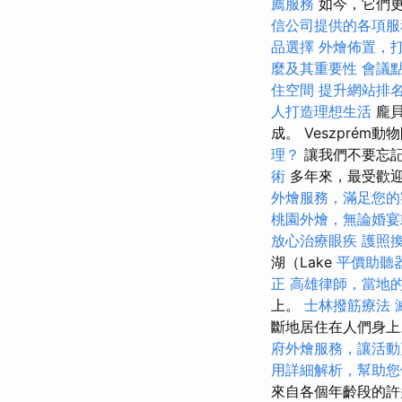
薦服務
如今，它們更
信公司提供的各項服
品選擇
外燴佈置，
麼及其重要性
會議
住空間
提升網站排名
人打造理想生活
龐貝
成。 Veszpré
理？
讓我們不要忘記
術
多年來，最受歡迎
外燴服務，滿足您的
桃園外燴，無論婚宴
放心治療眼疾
護照
湖（Lake
平價助聽
正
高雄律師，當地
上。
士林撥筋療法
斷地居住在人們身上
府外燴服務，讓活動
用詳細解析，幫助您
來自各個年齡段的許