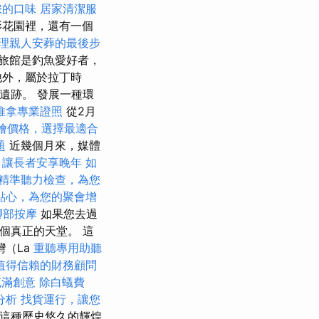
您的口味
居家清潔服
影花園裡，還有一個
理親人安葬的最後步
旅館是釣魚愛好者，
他外，屬於拉丁時
的遺跡。 發展一種環
推拿專業證照
從2月
t外燴價格，選擇最適合
題
近幾個月來，媒體
，讓長者安享晚年
如
精準聽力檢查，為您
點心，為您的聚會增
腳部按摩
如果您去過
個真正的天堂。 這
灣（La
重聽專用助聽
值得信賴的財務顧問
充滿創意
除白蟻費
分析
找貨運行，讓您
對這種歷史悠久的輝煌