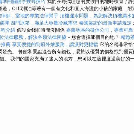
精準的關鍵字搜尋技巧
我們在尋找理想的度假目的地時檢查了許
斜坡旁邊，Orfű湖泊等著有一個有文化和宜人海灘的小孩的家庭，
雄律師，當地的專業法律幫手
頂樓漏水問題，為您解決頂樓漏水
選擇
四門冰箱，滿足大容量冷藏需求
泰國簽證的最新申請規定
療程介紹
假設金錢和時間沒關係
嘉義地區的徵信公司，專業可靠
位法律服務，解決各類法律困擾
- 您會選擇哪個目的地？
精緻
骨推薦
享受便捷的到府外燴服務，讓派對更輕鬆
它的名稱非常恰
閃發光。 餐館和景點適合所有錢包，易於以優質的價格找到優質
個。 我們的國家充滿了迷人的地方，您可以在這裡度過美好的