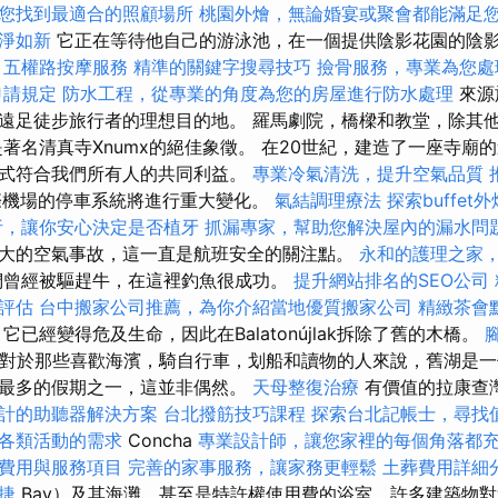
您找到最適合的照顧場所
桃園外燴，無論婚宴或聚會都能滿足
淨如新
它正在等待他自己的游泳池，在一個提供陰影花園的陰
。
五權路按摩服務
精準的關鍵字搜尋技巧
撿骨服務，專業為您處
申請規定
防水工程，從專業的角度為您的房屋進行防水處理
來源
遠足徒步旅行者的理想目的地。 羅馬劇院，橋樑和教堂，除其
著名清真寺Xnumx的絕佳象徵。 在20世紀，建造了一座寺廟
式符合我們所有人的共同利益。
專業冷氣清洗，提升空氣品質
際機場的停車系統將進行重大變化。
氣結調理療法
探索buffe
析，讓你安心決定是否植牙
抓漏專家，幫助您解決屋內的漏水問
大的空氣事故，這一直是航班安全的關注點。
永和的護理之家
曾經被驅趕牛，在這裡釣魚很成功。
提升網站排名的SEO公司
評估
台中搬家公司推薦，為你介紹當地優質搬家公司
精緻茶會
已經變得危及生命，因此在Balatonújlak拆除了舊的木橋。
道，對於那些喜歡海濱，騎自行車，划船和讀物的人來說，舊湖是一
最多的假期之一，這並非偶然。
天母整復治療
有價值的拉康查
計的助聽器解決方案
台北撥筋技巧課程
探索台北記帳士，尋找
各類活動的需求
Concha
專業設計師，讓您家裡的每個角落都
費用與服務項目
完善的家事服務，讓家務更輕鬆
土葬費用詳細
捷
Bay）及其海灘，甚至是特許權使用費的浴室，許多建築物