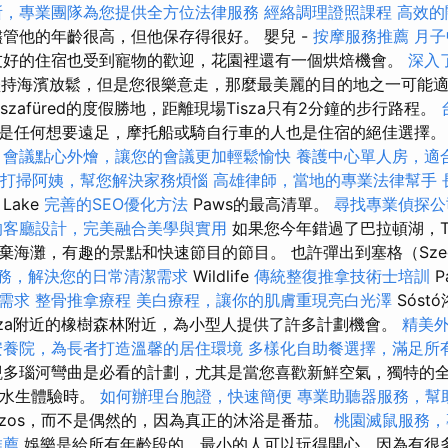
所，專業團隊為您提供全方位法律服務
經絡調理證照課程
高效的
管他的年齡很高，但他保存得很好。 嬰兒 -
按摩服務推薦
月子
好的住宿也受到寵物的歡迎，花園裡還有一個烘焙機會。
深入了
持海濱放鬆，但是您很樂意走，那麼最美麗的目的地之一可能
iszafüred的度假勝地，距離現場Tisza只有2分鐘的步行路程。
是任何想要遠足，摩托船或騎自行車的人也是住宿的絕佳選擇
會議點心外燴，讓您的會議更加輕鬆愉快
養護中心單人房，適
打掃阿姨，幫您解決家務煩惱
高雄律師，當地的專業法律幫手
Lake
完善的SEO優化方法
Paws的最高清單。
尋找專業偵探公
的客廳設計，完美融合美學與實用
如果您今年錯過了巴拉頓湖，Tis
棄海灘，有趣的景點和快速節目的節目。 也許彈出到塞格（Sze
務，解決您的日常清潔需求
Wildlife
傳統整復推拿技術士培訓
P
需求
整骨推拿療程
美白療程，讓你的肌膚重現亮白光澤
Sóst
yháza附近的橡樹森林附近，為小型人提供了許多計劃機會。
精美
安養院，為長者打造溫馨的居住環境
多樣化自助餐選擇，滿足所
觀多瑙河彎曲是必看的計劃，尤其是當您喜歡新鮮空氣，獨特的
和水生體驗時。
如何辦理台胞證，快速簡便
專業助聽器服務，幫
oboszos，而不是偶然的，因為真正的沐浴是番茄。
桃園滅鼠服務，
推薦
娛樂是給所有年齡段的，最小的人可以玩得開心，因為有很多