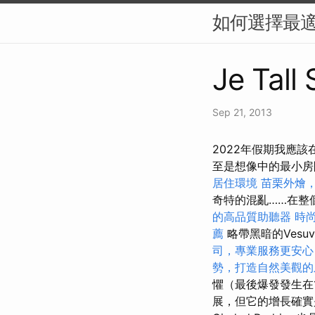
如何選擇最適
Je Tall
Sep 21, 2013
2022年假期我應該
至是想像中的最小房
居住環境
苗栗外燴
奇特的混亂……在整
的高品質助聽器
時
薦
略帶黑暗的Vesu
司，專業服務更安心
勢，打造自然美觀的
懼（最後爆發發生在1
展，但它的增長確實