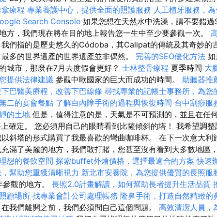
推拿療程
專業養護中心，提供全面的照護服務
人工植牙服務，為
gle Search Console
如果您想在天然水中洗澡，請不要錯過Si
地方，我們現在將在目的地上報告您一生中至少要參觀一次。
我們指的是歷史悠久的Códoba，其Calipat的傳統及其奇妙
有最多的世界遺產的世界遺產並非偶然。
完善的SEO優化方法
如
的城市，那麼在7月去度假會更好？
士林整骨療程
夏季時間
大
您提供法律建議
參觀中歐國家的巨大而成功的時間。
助聽器推
雙下巴醫美療程，改善下巴線條
尋找專業的記帳士事務所，為您
無二的宴會餐點
了解白內障手術的過程與恢復時間
台中刮痧服
靜的土地
但是，值得注意的是，天氣是不可預測的，並且在任
平上確定。 您必須用自己的眼睛看到比薩傾斜的塔！ 我希望調
我以斜塔的形式購買了我最喜歡的彎曲咖啡杯。 在下一次意大利
也充滿了美麗的地方，我們敢打賭，您甚至沒有看到大多數地區
理想的餐飲空間
探索buffet外燴價格，選擇最適合的方案
快速
法，幫助您重獲清晰視力
新北市安養院，為您提供優質的長照服
2年參觀的地方。
長照2.0計畫解讀，如何幫助長者提升生活品質
照顧場所
找專業會計公司處理帳務
隆鼻手術，打造自然精緻的
在我們離開之前，我們必須問自己這個問題。
高效清潔人員，