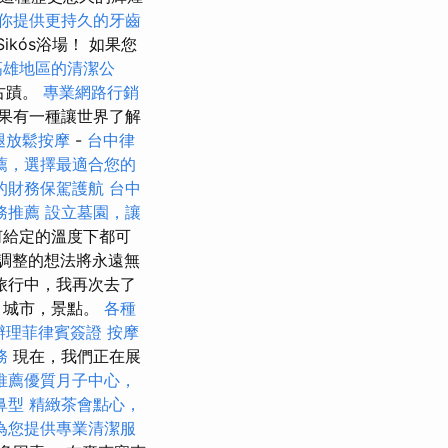
你提供更持久的牙齒
kós浴場！ 如果您
高雄地區的清潔公
的古蹟。
專業網路行銷
果有一種讓世界了解
腿放鬆按摩
-
台中律
薦，選擇最適合您的
的財務保駕護航
台中
務推薦
設立墓園，讓
何給定的溫度下都可
整調整的想法將永遠無
旅行中，我再次去了
，城市，景點。
各種
辦理菲律賓簽證
按摩
務
現在，我們正在展
推薦優質月子中心，
鼻型
精緻茶會點心，
為您提供專業清潔服