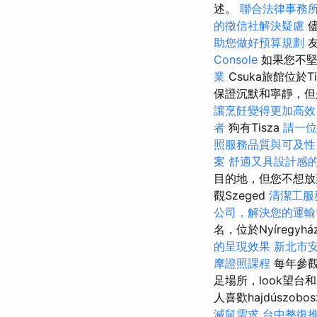
述。
聯合法律事務
的徵信社解決疑慮
儘
助您做好預算規劃
友
Console
如果您不堅
業
Csuka旅館位於T
保證沉默和寧靜，但
讓烹飪變得更加高效
者
狗有Tisza
請一位
照服務品質與可及性
案
舒適又具設計感
目的地，但您不想放
觀Szeged
清潔工服
公司，解決您的運輸
名，位於Nyíreg
的呈現效果
新北市
摩證照課程
每年參
足場所，look望台
人喜歡hajdúsz
滅鼠需求
台中整復