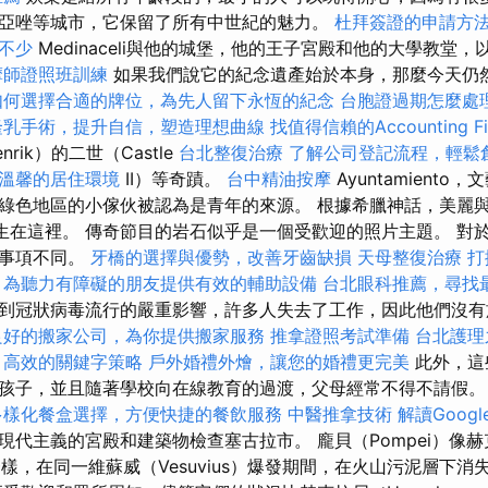
亞唑等城市，它保留了所有中世紀的魅力。
杜拜簽證的申請方
不少
Medinaceli與他的城堡，他的王子宮殿和他的大學教堂
摩師證照班訓練
如果我們說它的紀念遺產始於本身，那麼今天仍
如何選擇合適的牌位，為先人留下永恆的紀念
台胞證過期怎麼處
隆乳手術，提升自信，塑造理想曲線
找值得信賴的Accounting Fi
rik）的二世（Castle
台北整復治療
了解公司登記流程，輕鬆
溫馨的居住環境
II）等奇蹟。
台中精油按摩
Ayuntamient
綠色地區的小傢伙被認為是青年的來源。 根據希臘神話，美麗
e）出生在這裡。 傳奇節目的岩石似乎是一個受歡迎的照片主題。 對
先事項不同。
牙橋的選擇與優勢，改善牙齒缺損
天母整復治療
打
，為聽力有障礙的朋友提供有效的輔助設備
台北眼科推薦，尋找
到冠狀病毒流行的嚴重影響，許多人失去了工作，因此他們沒有
良好的搬家公司，為你提供搬家服務
推拿證照考試準備
台北護理
高效的關鍵字策略
戶外婚禮外燴，讓您的婚禮更完美
此外，這
孩子，並且隨著學校向在線教育的過渡，父母經常不得不請假
多樣化餐盒選擇，方便快捷的餐飲服務
中醫推拿技術
解讀Google
現代主義的宮殿和建築物檢查塞古拉市。 龐貝（Pompei）像赫
m）一樣，在同一維蘇威（Vesuvius）爆發期間，在火山污泥層下