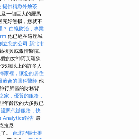
法
提供精緻外燴茶
，以及一個巨大的羅馬
然完好無損，您就不
理？
白蟻防治，專業
rm
他已經在這座城
創立您的公司
新北市
o，文藝復興或激情醫院。
與愛的女神阿芙羅狄
於35歲以上的許多人
掃家裡，讓您的居住
最適合的眼科醫師
他
旅行所需的財務背
之家，優質的服務，
些年齡段的大多數已
。
護照代辦服務，快
 Analytics報告
最
克拉尼
消失了。
台北記帳士推