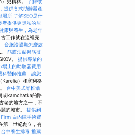
um）更糟糕。
了解徵
，提供各式助聽器產
顧場所
了解SEO是什
長者提供更隱私的居
健康與養生，為老年
考古工作就在這裡完
王。
台胞證過期怎麼處
氣。
筋膜沾黏撥筋技
KOV。
提供專業的
市場上的助聽器費用
眼科醫師推薦，讓您
relia）和塞利格
訝。
台中美式脊椎矯
amchatka的路
古老的地方之一，不
美麗的城市。
提供到
Firm
白內障手術費
人在第二世紀創立，有
。
台中養生排毒
推薦