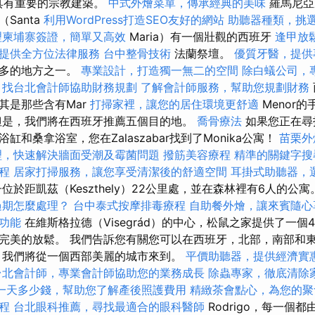
go也具有重要的宗教建築。
中式外燴菜單，傳承經典的美味
羅馬尼亞
Santa
利用WordPress打造SEO友好的網站
助聽器種類，挑
理柬埔寨簽證，簡單又高效
Maria）有一個壯觀的西班牙
逢甲放
提供全方位法律服務
台中整骨技術
法蘭祭壇。
優質牙醫，提供
最多的地方之一。
專業設計，打造獨一無二的空間
除白蟻公司，
找台北會計師協助財務規劃
了解會計師服務，幫助您規劃財務
其是那些含有Mar
打掃家裡，讓您的居住環境更舒適
Menor
但是，我們將在西班牙推薦五個目的地。
喬骨療法
如果您正在尋
和桑拿浴室，您在Zalaszabar找到了Monika公寓！
苗栗外
理，快速解決牆面受潮及霉菌問題
撥筋美容療程
精準的關鍵字搜
程
居家打掃服務，讓您享受清潔後的舒適空間
耳掛式助聽器，
位於距凱茲（Keszthely）22公里處，並在森林裡有6人的公
過期怎麼處理？
台中泰式按摩排毒療程
自助餐外燴，讓來賓隨心
功能
在維斯格拉德（Visegrád）的中心，松鼠之家提供了一個
完美的放鬆。 我們告訴您有關您可以在西班牙，北部，南部和
，我們將從一個西部美麗的城市來到。
平價助聽器，提供經濟實
台北會計師，專業會計師協助您的業務成長
除蟲專家，徹底清除
一天多少錢，幫助您了解產後照護費用
精緻茶會點心，為您的聚
課程
台北眼科推薦，尋找最適合的眼科醫師
Rodrigo，每一個