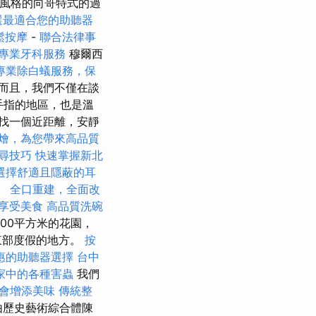
風格的向哥特式的過
選最適合您的助聽器
鬆按摩
-
聯合法律事
專業牙科服務
穆爾西
專業除白蟻服務，保
而且，我們不僅在談
的手指的地區，也是溫
找一個近距離，安靜
燴，為您帶來高品質
尋技巧
快速掌握新北
選擇舒適且隱蔽的耳
寓。
全口重建，全面改
享受美食
高品質洗碗
400平方米的花園，
東部度假的地方。
按
惠的助聽器選擇
台中
家中的各種害蟲
我們
會增添美味
傳統整
都由歷史藝術綜合體陳