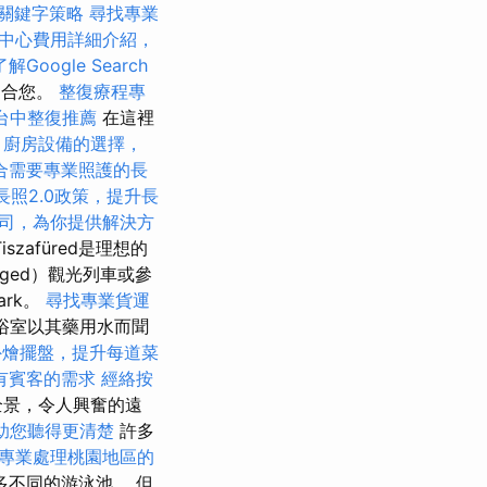
關鍵字策略
尋找專業
中心費用詳細介紹，
解Google Search
適合您。
整復療程專
台中整復推薦
在這裡
。
廚房設備的選擇，
合需要專業照護的長
長照2.0政策，提升長
司，為你提供解決方
zafüred是理想的
ged）觀光列車或參
ark。
尋找專業貨運
ó浴室以其藥用水而聞
外燴擺盤，提升每道菜
有賓客的需求
經絡按
全景，令人興奮的遠
助您聽得更清楚
許多
專業處理桃園地區的
不同的游泳池。 但