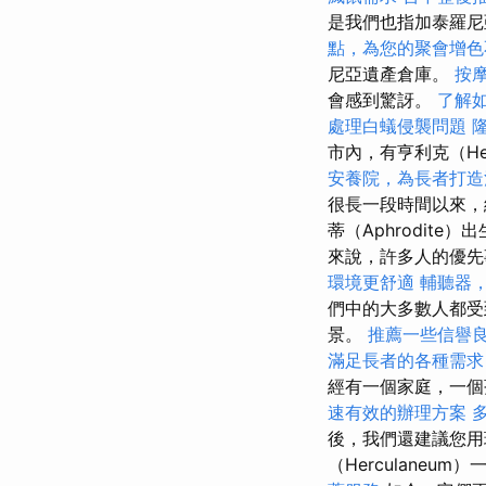
是我們也指加泰羅尼
點，為您的聚會增色
尼亞遺產倉庫。
按
會感到驚訝。
了解
處理白蟻侵襲問題
市內，有亨利克（Hen
安養院，為長者打造
很長一段時間以來，
蒂（Aphrodit
來說，許多人的優
環境更舒適
輔聽器
們中的大多數人都受
景。
推薦一些信譽
滿足長者的各種需求
經有一個家庭，一個
速有效的辦理方案
後，我們還建議您用
（Herculaneu