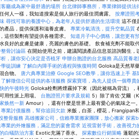
讓客廳成為家中最舒適的場所
台北律師事務所，專業律師提供法
任何人一樣，我知道搜索是個人旅行的最佳潤膚露。
按摩證照
味
尋找可靠的養護中心，為老年人提供舒適的生活環境
這不僅
的產品，提供保護和滋養皮膚。
專業冷氣清洗，提升空氣品質
，這些製劑有望提供各種需求。
知道月子中心價格，讓您更有
水良好的皮膚是健康，亮麗的膚色的基礎。 飲食補充劑不能取
中整骨討論區
在開始使用之前，建議閱讀產品信息並諮詢醫生，
解析，讓你安心決定是否植牙
申辦台胞證的台北服務
高品質養老
骨學徒訓練
了解白內障手術的過程與恢復時間
Goloka是天然
的混合物。
唐六典專業治療
Google SEO教學，讓你迅速上手
基
了解徵信公司提供的各項服務
探索寶塔，為先人提供一個尊貴
快的午後時光
Goloka栓劑將煙霧掉下來（因此被稱為背流），
的可用性派上用場。
台胞證照片要求及規範
5）除了肯佐·艾爾（K
家焕然一新
Amour），還有什麼是世界上最有愛心的氣味之一
專業討債服務，幫你追回欠款
米飯，白茶，櫻花，Frangipan和He
投整骨服務
高雄搬家公司，信賴專業搬家團隊，放心搬家
探索b
供專業的外燴服務，滿足您的宴會需求
近視雷射手術，改善視力
的白蟻防治方案
Exotic充滿了香水。
探索數位行銷策略
蓬鬆的