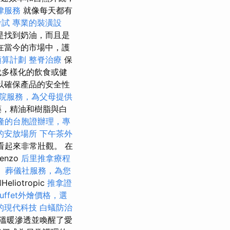
律服務
就像每天都有
考試
專業的裝潢設
是找到奶油，而且是
在當今的市場中，護
預算計劃
整脊治療
保
代多樣化的飲食或健
以確保產品的安全性
院服務，為父母提供
草藥，精油和樹脂與白
隆的台胞證辦理，專
的安放場所
下午茶外
看起來非常壯觀。 在
enzo
后里推拿療程
。
葬儀社服務，為您
liotropic
推拿證
uffet外燴價格，選
的現代科技
白蟻防治
溫暖滲透並喚醒了愛