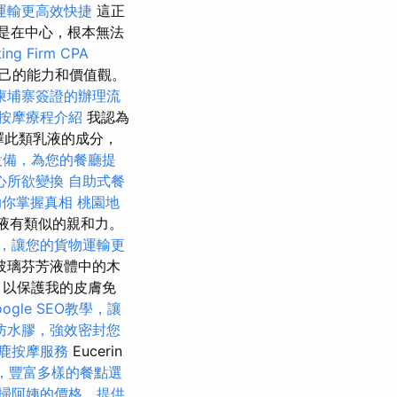
運輸更高效快捷
這正
總是在中心，根本無法
ing Firm CPA
己的能力和價值觀。
柬埔寨簽證的辦理流
按摩療程介紹
我認為
擇此類乳液的成分，
設備，為您的餐廳提
心所欲變換
自助式餐
助你掌握真相
桃園地
液有類似的親和力。
，讓您的貨物運輸更
玻璃芬芳液體中的木
，以保護我的皮膚免
oogle SEO教學，讓
防水膠，強效密封您
鹿按摩服務
Eucerin
et，豐富多樣的餐點選
掃阿姨的價格，提供