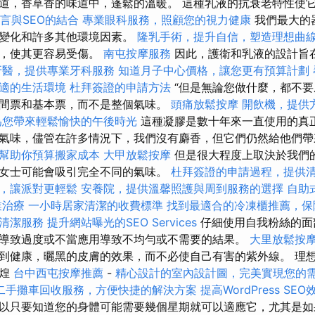
道，香草香的味道中，蓬鬆的溫暖。 這種乳液的抗衰老特性使
語言與SEO的結合
專業眼科服務，照顧您的視力健康
我們最大的
度變化和許多其他環境因素。
隆乳手術，提升自信，塑造理想曲
燥，使其更容易受傷。
南屯按摩服務
因此，護衛和乳液的設計旨
牙醫，提供專業牙科服務
知道月子中心價格，讓您更有預算計劃
適的生活環境
杜拜簽證的申請方法
“但是無論您做什麼，都不
間票和基本票，而不是整個氣味。
頭痛放鬆按摩
開飲機，提供
為您帶來輕鬆愉快的午後時光
這種凝膠是數十年來一直使用的真正
氣味，儘管在許多情況下，我們沒有麝香，但它們仍然給他們帶
幫助你預算搬家成本
大甲放鬆按摩
但是很大程度上取決於我們
女士可能會吸引完全不同的氣味。
杜拜簽證的申請過程，提供
，讓派對更輕鬆
安養院，提供溫馨照護與周到服務的選擇
自助
業治療
一小時居家清潔的收費標準
找到最適合的冷凍櫃推薦，保
清潔服務
提升網站曝光的SEO Services
仔細使用自我粉絲的面
導致過度或不當應用導致不均勻或不需要的結果。
大里放鬆按
到健康，曬黑的皮膚的效果，而不必使自己有害的紫外線。 理
輝煌
台中西屯按摩推薦
-
精心設計的室內設計圖，完美實現您的
二手攤車回收服務，方便快捷的解決方案
提高WordPress SEO
以只要知道您的身體可能需要幾個星期就可以適應它，尤其是如