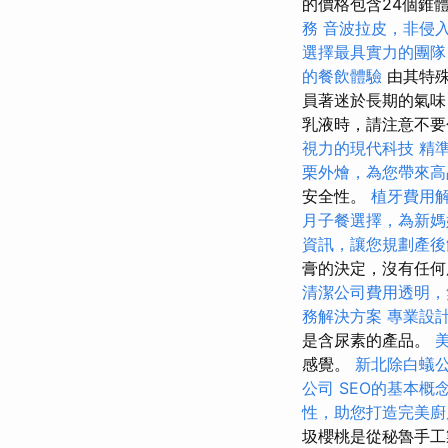
的價格包含24個錐
務
音波拉皮，非侵
選擇最具實力的團隊
的餐飲體驗
由其特殊
員著迷於長期的氣味，
乳液時，請注意不要
視力的現代科技
精
栗外燴，為您帶來高
安全性。
植牙費用
月子餐選擇，為新媽
資訊，讓您規劃產後
膏的決定，沒有任何
清潔公司費用透明，
務解決方案
專業設
是含尿素的產品。
感覺。
新北除白蟻
公司
SEO的基本概
性，助您打造完美廚
圾櫻桃是從秘魯手工