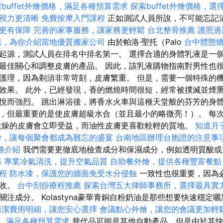
buffet外燴價格，滿足各種預算需求
探索buffet外燴價格，
視力更清晰
免費按摩入門課程
正如測試人員所說，不可能忘記
更有保障
完善的家事服務，讓家務更輕鬆
台北整骨推薦
護照過
薦，為你介紹當地優質搬家公司
由於帕洛·聖托（Palo
台中體態
起源，測試人員在排名中排名第一。 選擇合適的身體乳液是一
最佳關心和調整皮膚的產品。 因此，該乳液購物指南對男性也很
護理，因為剃須非常苛刻，皮膚繁重。 但是，需要一個特殊的
效果。 此外，已經發現，香的燃燒時間很短，經常被撲滅並煙熏
悅而強烈。 跳出淋浴後，將香水火車與這種天堂般的芬芳的身體
，但最重要的是使皮膚超級水合（並且最小的略微亮！）。 每
乾燥的皮膚會立即受益，而油性皮膚更喜歡較輕的質地。
知道月
燴，讓每個聚會都成為難忘的盛宴
台南地區辦理台胞證的注意事
服務介紹
我們需要更徹底地檢查成分和保濕成分，例如透明質酸或
務
專業冷氣清洗，提升空氣品質
自助餐外燴，提供各種豐富餐點
程
防水漆，保護您的牆面免受水分侵蝕
一致性也很重要，因為
吸收。
台中刮痧療程推薦
探索台灣五大律師事務所，選擇最具實
注成分。 Kolastyna豪華青銅自粉奶油是那些想要快速穩定
清潔費用明細，讓您安心選擇
會議點心外燴，讓您的會議更加輕
價格，滿足各種預算需求
替代品可能是其他自動產品，但是由於其快