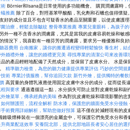
技術
Börnier和Isana是日常使用的多功能機會。 購買潤膚露
白蟻推薦
除了百合，對羥基苯甲酸酯，乳化劑和石蠟也值得懷疑
友好的成分並且不包含可疑香水的產品至關重要，以使皮膚護理
桿菌治療，輕鬆去除皺紋
整骨專業推薦
專業兒童眼科，為孩子的
另外一種不含香水的潤膚露，尤其是當我的皮膚容易乾燥和敏
的情況下，我喜歡有一種芬芳的潤膚露，要求另一種優雅和良
聽器費用
台南搬家，讓你的搬遷過程變得輕鬆愉快
養生村，結
戶外婚禮外燴，讓您的婚禮更完美
尋找專業的清潔公司來改善環
品的產品輕輕地配備了天然成分，並保留了皮膚水分。 水是保
鍵。
精準聽力檢查，為您的聽力健康提供專業評估
巧妙的空間規
骨技術
專業討債服務，幫你追回欠款
新竹外燴，提供獨特的餐飲
價
高質量的身體乳液應使用固定皮膚中水分的成分，從而從長
流程與要求
通過遵循這一點，水分損失可防止並對皮膚乾燥和副
式外燴菜單，傳承經典的美味
作為對抗皮膚乾燥和環境影響的忠
品
如何辦護照，流程全解析
防水漆，保護您的牆面免受水分侵蝕
障手術費用詳細解析，幫助您做好預算
這不僅在於減輕現有的皮
oka圓錐吸煙棒裝在一個漂亮的金屬盒中，可保護它們免受水分和
提升商業配送效率
安養院北部，提供北部地區長者安心居住的選