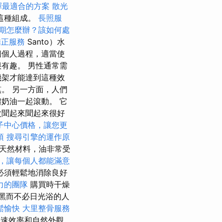
選擇最適合的方案
散光
這種組成。
長照服
期怎麼辦？該如何處
矯正服務
Santo）水
個個人過程，適當使
有趣。 男性通常需
機架才能達到這種效
。 另一方面，人們
奶油一起滾動。 它
次聞起來聞起來很好
子中心價格，讓您更
項
搜尋引擎的運作原
天然材料，油非常受
，讓每個人都能滿意
必須輕鬆地消除良好
力的團隊
購買時干燥
曬黑而不必日光浴的人
鬆愉快
大里整骨服務
速效率和自然外觀，