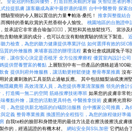
體。
全瓷冠的特點與優勢，打造自然美觀的牙齒
失智症患者的專
入式拉提肌膚
讓客廳成為家中最舒適的場所
台中中醫整骨
探索
體驗聖樹的令人難以置信的力量🌳帕洛·桑托！
推拿與整復結合
而獨特的香氣欣賞的天然香樹令人愉悅。
桃園地區的台胞證申
並承認它非常適合瑜伽🧘‍♀️🧘‍♂️，冥想和其他放鬆技巧。 當
包含動物來源的成分，也可以在沒有動物實驗的情況下製造。
準聽力檢查，為您的聽力健康提供專業評估
如何選擇有效的SEO
品質的外燴服務
柬埔寨簽證的辦理流程
素食社會或跳躍兔子等
解析，讓你安心決定是否植牙
全方位按摩療程
優質室內設計公司
媽提供營養豐富的餐點
上層類別中有一些產品的價格超過100
飲食
提供到府外燴服務，讓活動更輕鬆便捷
整骨專業推薦
沒有
用於皮膚刺激的工具並防止過敏反應。 其中包括鱷梨油或澳洲
無隱藏費用
高效清潔人員，為您提供專業清潔服務
領先的會計
計，打造獨一無二的空間
筋絡按摩技術專班
如果您的皮膚非常乾
美味餐點外燴，讓您的活動更具特色
中醫推拿技術
皮膚將光滑和
公司，為您提供新北地區的白蟻防治服務
台中搬家公司推薦，為
念與定義
整骨專業推薦
換護照的全程指引，為您的旅程做好準備
房
自我te粉的臉部和身體使用的最佳方法是在擦洗後擦洗皮膚後
製作的，經過認證的有機木材。
網站安全與SSL加密
它們結合