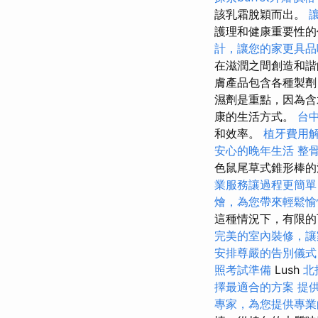
該乳霜脫穎而出。
護理和健康重要性的
計，讓您的家更具品
在滋潤之間創造和諧
膚產品包含各種製劑
濕劑是重點，因為含
康的生活方式。
台
和效率。
植牙費用
安心的晚年生活
整
色鼠尾草式錐形棒
業服務讓過程更簡單
燴，為您帶來輕鬆愉
這種情況下，有限
完美的室內裝修，讓
安排尊嚴的告別儀式
照考試準備
Lush
北
擇最適合的方案
提
專家，為您提供專業