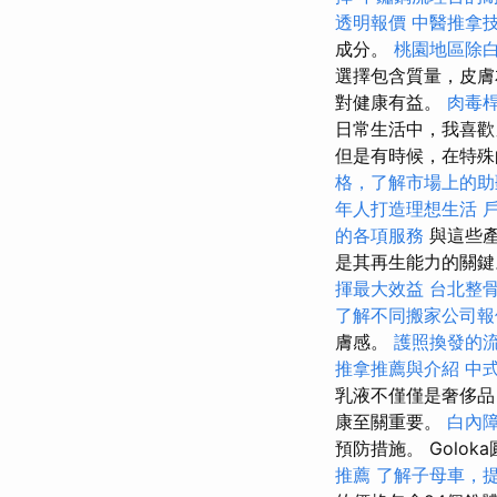
透明報價
中醫推拿
成分。
桃園地區除
選擇包含質量，皮膚
對健康有益。
肉毒
日常生活中，我喜歡
但是有時候，在特殊
格，了解市場上的助
年人打造理想生活
的各項服務
與這些產
是其再生能力的關
揮最大效益
台北整
了解不同搬家公司報
膚感。
護照換發的
推拿推薦與介紹
中
乳液不僅僅是奢侈
康至關重要。
白內
預防措施。 Gol
推薦
了解子母車，