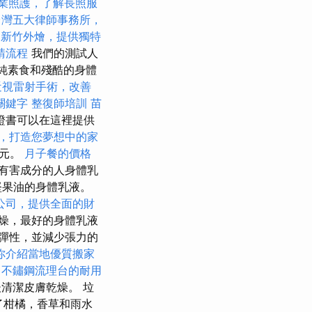
業照護，了解長照服
台灣五大律師事務所，
新竹外燴，提供獨特
請流程
我們的測試人
涉及純素食和殘酷的身體
近視雷射手術，改善
關鍵字
整復師培訓
苗
證書可以在這裡提供
，打造您夢想中的家
歐元。
月子餐的價格
有害成分的人身體乳
堅果油的身體乳液。
公司，提供全面的財
燥，最好的身體乳液
彈性，並減少張力的
你介紹當地優質搬家
不鏽鋼流理台的耐用
清潔皮膚乾燥。 垃
了柑橘，香草和雨水