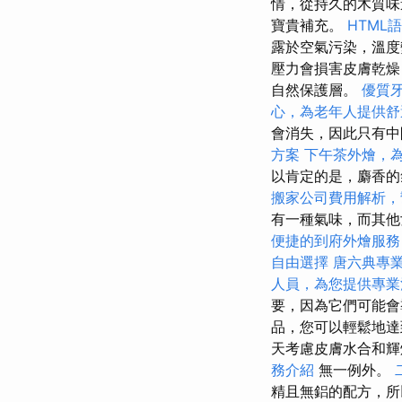
情，從持久的木質味
寶貴補充。
HTML
露於空氣污染，溫
壓力會損害皮膚乾
自然保護層。
優質
心，為老年人提供舒
會消失，因此只有中
方案
下午茶外燴，
以肯定的是，麝香的
搬家公司費用解析，
有一種氣味，而其他
便捷的到府外燴服務
自由選擇
唐六典專
人員，為您提供專業
要，因為它們可能會
品，您可以輕鬆地達
天考慮皮膚水合和
務介紹
無一例外。
精且無鋁的配方，所