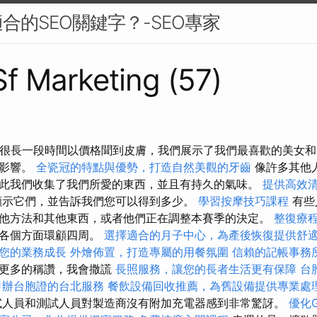
合的SEO關鍵字？-SEO專家
 Sf Marketing (57)
，很長一段時間以價格聞到皮膚，我們展示了我們最喜歡的美女和
的影響。
全瓷冠的特點與優勢，打造自然美觀的牙齒
像許多其他
此我們收集了我們所愛的東西，並且有持久的氣味。
提供高效
顯示它們，並告訴我們您可以得到多少。
學習按摩技巧課程
有些
他方法和其他東西，或者他們正在調整本賽季的決定。
整復療
下各個方面環顧四周。
選擇適合的月子中心，為產後恢復提供舒
您的業務成長
外燴佈置，打造專屬的用餐氛圍
信賴的記帳事務
我更多的稱讚，我會撒謊
長照服務，讓您的長者生活更有保障
台
申辦台胞證的台北服務
餐飲設備回收推薦，為舊設備提供專業處
試人員和測試人員對製造商沒有附加充電器感到非常驚訝。
優化G