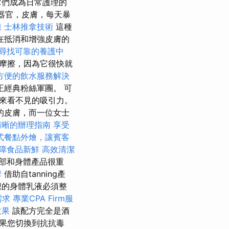
它們成為日常護理的
器官，皮膚，每天暴
線
士林推拿技術
這種
在抵消和增強皮膚的
尋找可靠的養護中
要摩擦，因為它很快就
方便的飲水服務解決
經典粉絲軍團。 可
來看不見的吸引力。
的皮膚，而一位女士
清晰的辦理指南
享受
式餐點外燴，讓賓客
障食品新鮮
高效清潔
部和身體產品很重
摩
借助自tanning產
想的身體乳液必須整
需求
專業CPA Firm服
效果
該配方完全是酒
果您切換到抗抗毒