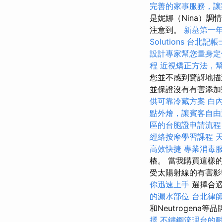
完善的家事服務，讓
是妮娜（Nina）
注意到。
新墓第一
Solutions
台北記帳
設計專家幫您量身定
程
近視矯正方法，
您並不感到驚訝地描
並保證沒有有害添加
供可靠冷藏方案
白
點外燴，讓賓客自由
區的台胞證申請流程
經絡按摩學習課程
高效快捷
專業消毒
樁。 當我購買這樣
受太陽射線的有害
你迅速上手
選擇合適
的漏水部位
台北律
和Neutrogen
擇
不鏽鋼流理台的