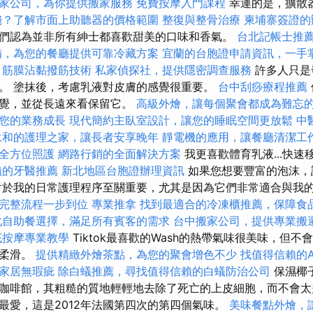
家公司，為你提供搬家服務
免費按摩入門課程
幸運的是，擴散
錢？了解市面上助聽器的價格範圍
整復與整骨治療
柬埔寨簽證的
們認為並非所有紳士都喜歡甜美的口味和香氣。
台北記帳士推
備，為您的餐廳提供可靠冷藏方案
宜蘭的台胞證申請資訊，一手
筋膜沾黏撥筋技術
私家偵探社，提供隱密調查服務
許多人只是
。 塗抹後，考慮乳液對皮膚的感覺很重要。
台中刮痧療程推薦
感覺，並從長遠來看保留它。
高級外燴，讓每個聚會都成為難忘
您的業務成長
現代簡約主臥室設計，讓您的睡眠空間更放鬆
中
永和的護理之家，讓長者安享晚年
靜電機的應用，讓餐廳清潔工
全方位照護
網路行銷的全面解決方案
我更喜歡體育乳液...快
賴的牙醫推薦
新北地區台胞證辦理資訊
如果您想要豐富的泡沫，
對於我的日常護理程序至關重要，尤其是因為它們非常適合與我
完整流程一步到位
專業推拿
找到最適合的冷凍櫃推薦，保障食
化自助餐選擇，滿足所有賓客的需求
台中搬家公司，提供專業搬
底按摩專業教學
Tiktok最喜歡的Wash的熱帶氣味很美味，但
膚柔滑。
提供精緻外燴茶點，為您的聚會增色不少
找值得信賴的Acc
家居無瑕疵
除白蟻推薦，尋找值得信賴的白蟻防治公司
保濕椰
咖啡館，其粗糙的質地輕輕地去除了死亡的上皮細胞，而不會太
最愛，這是2012年法國第四次的第四個氣味。
美味餐點外燴，