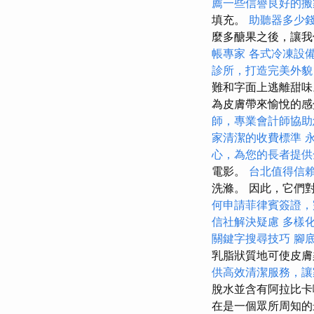
薦一些信譽良好的搬
填充。
助聽器多少
麼多醣果之後，讓我
帳專家
各式冷凍設
診所，打造完美外貌
難和字面上逃離甜味
為皮膚帶來愉悅的
師，專業會計師協助
家清潔的收費標準
心，為您的長者提供
電影。
台北值得信
洗滌。 因此，它們
何申請菲律賓簽證，
信社解決疑慮
多樣
關鍵字搜尋技巧
腳
乳脂狀質地可使皮
供高效清潔服務，讓
脫水並含有阿拉比卡
在是一個眾所周知的