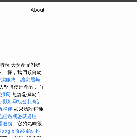
About
時尚 天然產品對我
人一樣，我們傾向於
清潔服務，讓家居無
人堅持使用產品，而
程推薦
無論您屬於什
適環境
尋找台北會計
所夥伴
如果我說這種
胞證過期怎麼處理，
理服務
- 它的氣味很
oogle商家檔案
推