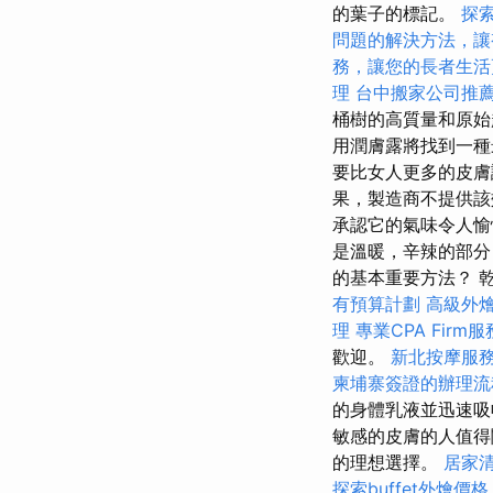
的葉子的標記。
探索
問題的解決方法，讓
務，讓您的長者生活
理
台中搬家公司推
桶樹的高質量和原始
用潤膚露將找到一種
要比女人更多的皮膚
果，製造商不提供該
承認它的氣味令人愉
是溫暖，辛辣的部分
的基本重要方法？ 
有預算計劃
高級外
理
專業CPA Firm
歡迎。
新北按摩服
柬埔寨簽證的辦理流
的身體乳液並迅速
敏感的皮膚的人值得關
的理想選擇。
居家
探索buffet外燴