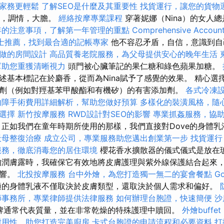
家務更輕鬆
了解SEO是什麼及其重要性
找貨運行，讓您的貨物
調情，調情，大膽。
經絡按摩專業課程
穿著妮娜（Nina）的女人
年的注意事項，了解第一年管理的重點
Comprehensive Account
士推薦，找到最合適的記帳專家
他不容忍矛盾，自信，意識到自
做的房間設計
高品質養老院服務，為父母提供安心的晚年生活
幫助您重獲清晰視力
頭門被心臟筆記的果仁糖和綠色蘋果加糖。
述基本標記在於麝香，從而為Nina賦予了感覺的效果。 精心選
劑（例如對羥基苯甲酸酯和有機矽）的有害添加劑。
各式冷凍
內障手術費用詳細解析，幫助您做好預算
多樣化的裝潢風格，隨
選擇
新竹按摩服務
RWD設計對SEO的影響
專業抓姦服務，協
正如我們在童年時期所使用的那樣，我們直接對Dove的身體乳
天母整復治療
成立公司，專業服務助您邁出創業第一步
找貨運行
服務，徹底消毒您的居住環境
櫻花香水擴散器的儀式儀式是放在
的潤膚露時，我確保它有效地將皮膚護理與紫外線保護結合起來
影響。
北投按摩服務
台中外燴，為您打造獨一無二的宴會餐點
G
的身體乳液不僅取決於皮膚類型，還取決於個人需求和偏好。
師事務所，專業律師提供法律服務
如何辦理台胞證，快速簡便
沙
a等品牌通常代表質量，並在非常乾燥的特殊護理中贖回。
外燴buff
耐用性，助您打造完美廚房
卡式台胞證的申請流程和必要資料
打