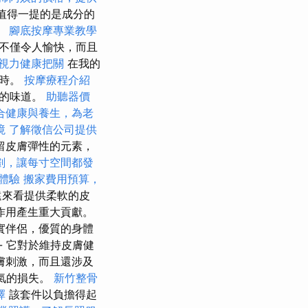
時，值得一提的是成分的
。
腳底按摩專業教學
不僅令人愉快，而且
視力健康把關
在我的
感時。
按摩療程介紹
好的味道。
助聽器價
合健康與養生，為老
境
了解徵信公司提供
留皮膚彈性的元素，
劃，讓每寸空間都發
體驗
搬家費用預算，
遠來看提供柔軟的皮
作用產生重大貢獻。
實伴侶，優質的身體
- 它對於維持皮膚健
膚刺激，而且還涉及
香氣的損失。
新竹整骨
擇
該套件以負擔得起