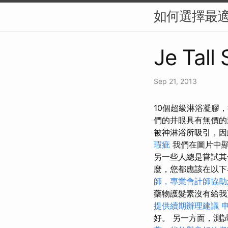
如何選擇最適
Je Tall
Sep 21, 2013
10個超級淋浴凝膠
們的井眼具有無價
被神淋浴所吸引，因
瑕疵
我們在圖片中
另一些人總是嘗試其
麼，您都應該在以
師，專業會計師協助
藥物護髮素沒有給
提供續期辦理建議
好。 另一方面，測