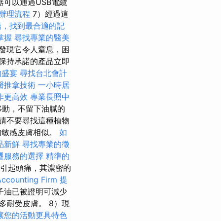
器可以通過USB電纜
辦理流程
7）經過這
薦，找到最合適的記
掌握
尋找專業的醫美
發現它令人窒息，困
保持承諾的產品立即
的盛宴
尋找台北會計
醫推拿技術
一小時居
作更高效
專業長照中
速移動，不留下油膩的
請不要尋找這種植物
的敏感皮膚相似。
如
品新鮮
尋找專業的徵
遷服務的選擇
精準的
不會引起頭痛，其濃密的
ounting Firm
提
子油已被證明可減少
多耐受皮膚。 8）現
讓您的活動更具特色