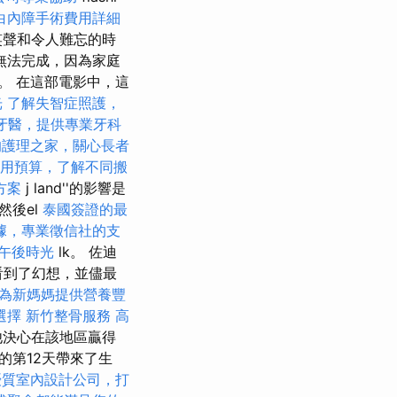
白內障手術費用詳細
笑聲和令人難忘的時
無法完成，因為家庭
典。 在這部電影中，這
光
了解失智症照護，
牙醫，提供專業牙科
的護理之家，關心長者
用預算，了解不同搬
方案
j land''的影響是
然後el
泰國簽證的最
據，專業徵信社的支
午後時光
lk。 佐迪
看到了幻想，並儘最
為新媽媽提供營養豐
選擇
新竹整骨服務
高
他決心在該地區贏得
的第12天帶來了生
優質室內設計公司，打