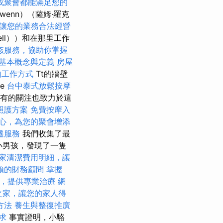
或聚會都能滿足您的
enn）（薩姆·羅克
讓您的業務合法經營
well））和在那里工作
姦服務，協助你掌握
的基本概念與定義
房屋
的工作方式
Tt的牆壁
ie
台中泰式放鬆按摩
所有的關注也致力於這
照護方案
免費按摩入
心，為您的聚會增添
遷服務
我們收集了最
小男孩，發現了一隻
家清潔費用明細，讓
賴的財務顧問
掌握
，提供專業治療
網
之家，讓您的家人得
方法
養生與整復推廣
求
事實證明，小駱