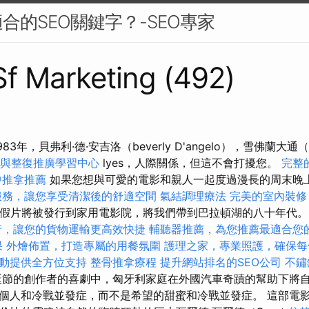
合的SEO關鍵字？-SEO專家
 Sf Marketing (492)
83年，貝弗利·德·安吉洛（beverly D'angelo），雪佛蘭大通（ch
生與整復推廣學習中心
lyes，人際關係，但這不會打擾您。
完整
中推拿推薦
如果您想與可愛的電影和親人一起度過漫長的周末晚
服務，讓您享受清潔後的舒適空間
氣結調理療法
完美的室內裝修
度假片將被發行到家用電影院，將我們帶到巴拉頓湖的八十年代
行，讓您的貨物運輸更高效快捷
輔聽器推薦，為您推薦最適合您
果
外燴佈置，打造專屬的用餐氛圍
護理之家，專業照護，確保每
動提供全方位支持
整骨推拿療程
提升網站排名的SEO公司
不鏽
節的創作者的喜劇中，匈牙利家庭在外國汽車奇蹟的幫助下將
個人和冷戰並發症，而不是希望的甜蜜和冷戰並發症。 這部電影