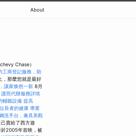
About
evy Chase）
的工商登記服務，助
上，那麼您就是最好
，讓家焕然一新
8月
。
護照代辦服務詳情
的輔聽設備
提高
位長者的健康
專業
鋼洗手台，兼具美觀
自己賣給了西方遊
於2005年首映，被