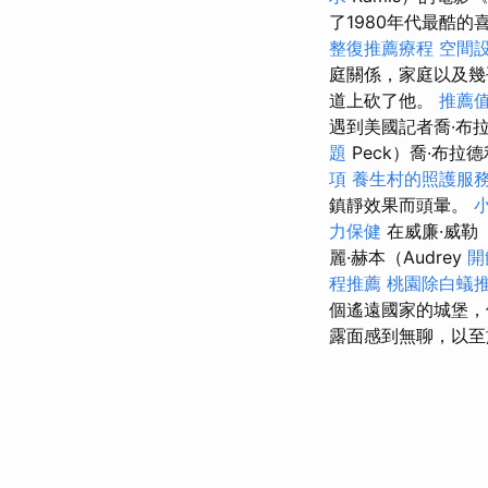
了1980年代最酷
整復推薦療程
空間
庭關係，家庭以及幾
道上砍了他。
推薦
遇到美國記者喬·布拉德
題
Peck）喬·布拉德
項
養生村的照護服
鎮靜效果而頭暈。
力保健
在威廉·威勒（W
麗·赫本（Audrey
開
程推薦
桃園除白蟻
個遙遠國家的城堡
露面感到無聊，以至