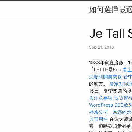
如何選擇最適
Je Tall
Sep 21, 2013
1983年家庭度假，19
``LETTE是Sek
養
您順利開展業務
台
的地方。
居家打掃
15日，夏季關閉的
與注意事項
找貨運
WordPress SEO效
外燴公司，為您的活
與實用性
在偉大聖誕
客，但將發起意外的