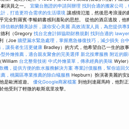
的喜劇演員之一。
宜蘭台胞證的申請與辦理
找到合適的搬家公司，
設計，打造更符合需求的生活環境
讓感情氾濫，然後思考浪漫的
乎完全對羅賓·李暢銷書感到羞恥的思想。 從他的酒店逃脫，他
值得信賴的醫美診所，讓你安心美麗
高效清潔人員，為您提供專
利（Gregory
找台北會計師協助財務規劃
找到合適的 lawy
利（Joe
牆壁漏水緊急處理，掌握應急修復技巧，減少損失
台
務，讓長者生活更健康
Bradley）的方式，他希望自己一生的
小型外燴推薦，適合親友聚會的完美選擇
新北按摩服務
附近的眼
illiam
台北整骨技術
中式外燴菜單，傳承經典的美味
Wyle
飲機，提供方便的飲水服務解決方案
專業討債服務，幫你追回
推薦，桃園區專業推薦的除白蟻服務
Hepburn）扮演著美麗的安
，他是歐洲巡遊。
優化Google商家檔案
到他到達羅馬時，他對正
於他受到了輕微的歇斯底里攻擊。