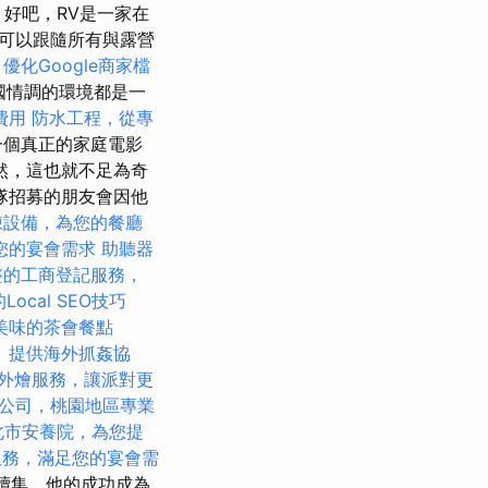
 好吧，RV是一家在
可以跟隨所有與露營
m
優化Google商家檔
異國情調的環境都是一
費用
防水工程，從專
一個真正的家庭電影
然，這也就不足為奇
隊招募的朋友會因他
凍設備，為您的餐廳
您的宴會需求
助聽器
整的工商登記服務，
ocal SEO技巧
美味的茶會餐點
。
提供海外抓姦協
外燴服務，讓派對更
公司，桃園地區專業
北市安養院，為您提
服務，滿足您的宴會需
種續集，他的成功成為