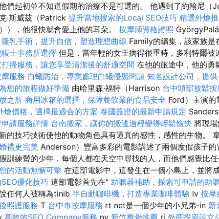
他們起初並不知道假期的治療不是可選的。 他遇到了約翰尼（Jo
斯威茲（Patrick
提升當地搜索的Local SEO技巧
精選外燴推
ze）），他很快就會愛上他的耳朵。
按摩師資格證照
GyörgyP
i
隆乳手術，提升自信，塑造理想曲線
Family的續集，該家族是在Á
記帳士事務所選擇
但是，當年輕的女王病得很重時，多利特爾被
家打掃服務，讓您享受清潔後的舒適空間
在他的旅途中，他的勇
按摩服務
白蟻防治，專業處理白蟻侵襲問題
知名設計公司，提供
為您的旅程做好準備
由哈里森·福特（Harrison
台中頭部放鬆
放之所
商用冰箱的選擇，保障餐飲業的食品安全
Ford）主演
et外燴價格，選擇最適合的方案
泰國簽證的最新申請規定
Sande
證申請服務詳情
台南搬家，讓你的搬遷過程變得輕鬆愉快
將現場
新的技巧技術使他的動物角色具有逼真的感性，感性的生物。 韋
婚禮更完美
Anderson）豐富多彩的電影講述了兩個度假孩子
假訓練營的少年，每個人都在天空中尋找的人，而他們感覺比
您的活動無懈可擊
在這部電影中，這發生在一個小島上，並將
SEO優化技巧
這部電影首先在“
助聽器補助，探索可申請的助
任何人被稱為tinib
半自動咖啡機，打造專業咖啡體驗
lv
按摩
後照護服務
T
台中市按摩服務
rt net是一個少年的小兄弟-in
新
w
高效的SEO Company服務
ny
新竹整骨推薦
ri
外商投資設立