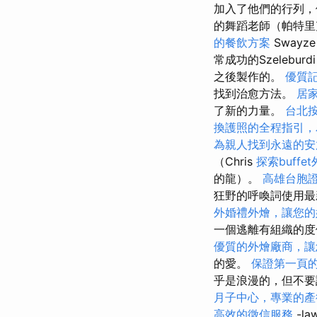
加入了他們的行列，
的舞蹈老師（帕特里克·
的餐飲方案
Sway
常成功的Szeleburd
之後製作的。
優質
找到治愈方法。
居
了新的力量。
台北
換護照的全程指引，
為親人找到永遠的安
（Chris
探索buff
的龍）。
高雄台胞
狂野的呼喚詞使用最
外婚禮外燴，讓您的
一個逃離有組織的度
優質的外燴廠商，讓
的愛。
保證第一頁的
乎是浪漫的，但不要說
月子中心，專業的產
高效的徵信服務
-la