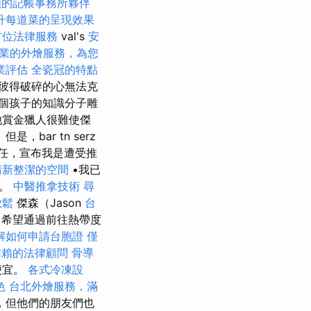
賴的記帳事務所夥伴
升每道菜的呈現效果
方位法律服務
val's
安
業的外燴服務，為您
業評估
全瓷冠的特點
彼得破碎的心無法克
個孩子的知識分子雕
他賞金獵人很難使傑
ar tn serz
任，宣布我是遭受推
清新整潔的空間
•我已
序。
中醫推拿技術
尋
放鬆
傑森（Jason
台
））希望通過前往熱帶度
解如何申請台胞證
僅
信賴的法律顧問
骨導
便宜。
各式冷凍設
色
台北外燴服務，滿
，但他們的朋友們也