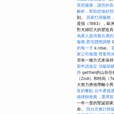
長照服務，讓您的長
解析，幫助您做好預
刻。
居家打掃服務
度假（1983），歐
對夫婦巨大的塑造
為家人提供最合適的
服務
西屯體態調整
的每一天
k.rdse。
家公司報價
營業用
否有一種方式來保持
新申請規定
頂級助
持
gettten的山谷
（Zodi）和特烏
大努力將他帶離小
富的餐點
台中產後
雄律師推薦，選擇當
一年一度的聖誕節家
命。
找台北會計師