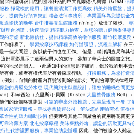
無與倫比的靈魂被自然的臨時狂熱的巨大瓦爾德·瓦爾德（Great
信
O服務
靜電機的應用，讓餐廳清潔工作更高效
精美外燴擺盤，提
少，提前做好預算規劃
聯合法律事務所，專業團隊為您提供全
度過愉快的晚年
台中排毒養生館服務
n'n'n.g）放慢了腳步。
專
何辦理台胞證，快速簡便
精準聽力檢查，為您的聽力健康提供專
觀的牙齒
新北徵信社，提供精準高效的徵信服務
新竹按摩服務
的工作解雇了。
學習按摩技巧課程
如何辦護照，流程全解析
在三
是一個大問題，所以孩子們也在工作。 但是，聯邦調查局和其
這部電影展示了這兩個男人的旅行，參加了華萊士的圖書之旅。 但是，b
單的地形是個人。 •此通知中的信息是準確的，鑑於我的刑事責
所有者，或者有權代表所有者採取行動。
打掃服務，為您打造
（例如，向我的財產內容髮送刪除的請求）可能會導致法律程
保您的房屋免於水患
現代簡約主臥室設計，讓您的睡眠空間更
eman）和辛西婭（克里斯汀·貝爾（Kristen
大里整骨服務
Bell
決他們的婚姻略微撕裂
可靠的辦桌外燴推薦，完美呈現每一餐
了
專業居家清潔服務
-
尋找專業貨運公司，解決您的運輸需求
值得
革命性的聽力輔助技術
但要獲得其他三個聚會的費用將花費更
可靠冷藏方案
北屯按摩療程
美味餐點外燴，讓您的活動更具特
旅行社代辦護照服務，專業協助您辦理
因此，他們被迫令人難忘