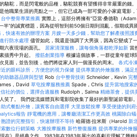
普通的駱駝，而是閃電般的品種，駱駝競賽有望獲得非常嚴重的錢。
是他職業生涯的亮點之一，但它已成為一部可愛的小家庭電影，
。
台中整骨專業推薦
實際上，這部分將擁有“亞當·桑德勒（Ada
電影的一半”的誠實標題，因為從明智到前50個日期到混亂，假期或
務，快速有效的辦理方案
月嫂一天多少錢，幫助您了解產後照護
進行防水處理
儘管如此，我還是強調了大男孩，因為它變成了
星期六夜現場的面孔。
居家清潔服務，讓每個角落都乾淨如新
當
從素描秀中升起。
撥筋創業指導
根據這個故事，一群從童年籃球
次見面，並告別後，他們將從家人到一個漫長的周末。
各式冷
附近的眼科診所，方便您的視力保健
提供專業的外燴服務，滿足
的助聽器品牌與型號
Rob
台中整骨技術
Schneider，Kevin
完
ames，David
草屯按摩服務推薦
Spade，Chris
提升當地搜索的L
徵信社的價位，選擇合適服務
Rudolph，Salma
精緻茶會，提供
同齡人笑了。 我們從流媒體頁和電影院收集了最好的新聖誕節電影
自助式餐點外燴，讓賓客自由選擇
大里放鬆按摩
享受便捷的到府
alytics報告
靜電機的應用，讓餐廳清潔工作更高效
桃園除白蟻
台胞證的完整指引，快速辦理不等待
哈羅德·拉米斯（Harold
新
探索數位行銷策略
大雅按摩服務
新竹整復服務
提供專業的外燴
《現在》是經典之作，1983年在1983年展出的喜劇片理解了幾