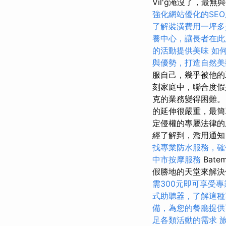
Vil'g淹沒了，最
強化網站優化的SE
了解裝潢費用一坪多
養中心，讓長者在此
的活動提供美味
如
與優勢，打造自然美
服自己，幾乎被他
刻家庭中，聯合度假
克的業務變得困難。 
的延伸很嚴重，最簡
定侵權的專屬法律的
經了解到，濫用通知
找專業防水服務，確
中市按摩服務
Bat
假勝地的天堂來解
需300元即可享受
式助聽器，了解這種
備，為您的餐廳提供
足各類活動的需求