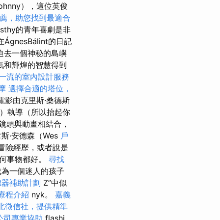
hnny），這位英俊
薦，助您找到最適合
alásthy的青年喜劇是非
gnesBálint的日記
迫去一個神秘的島嶼
氣和輝煌的智慧得到
一流的室內設計服務
按摩
選擇合適的塔位，
的電影由克里斯·桑德斯
rs）執導（所以抬起你
鏡頭與動畫相結合，
斯·安德森（Wes
戶
的冒險經歷，或者說是
任何事物都好。
尋找
成為一個迷人的孩子
聽器補助計劃
Z”中似
療程介紹
nyk。
嘉義
北徵信社，提供精準
公司專業協助
flashi