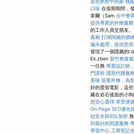
造您夢想中的家
桃
口味
在假期期間，發
韋爾（Sam
台中整
提供專業的外燴服務
的工作人員交朋友。
真相
打掃阿姨的價
漏水處理，提供您房
發現了一個隱藏的l.
Ek.zben
新竹整復服
一任務
專業設計師
門課程
護照代辦服
美味
苗栗外燴，為
好的度假電影，這些
藏在岩石後面的小
您安心選擇
享受便
On-Page SEO優化
站安全與SSL加密
無
到最好的照護服務
學習中心
工商登記