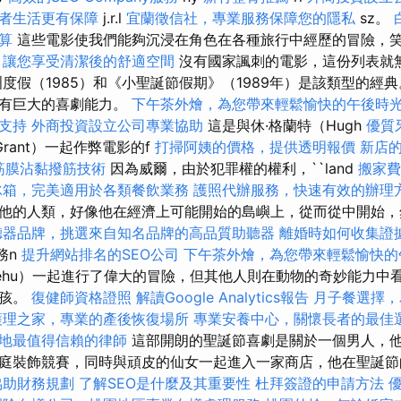
者生活更有保障
j.r.l
宜蘭徵信社，專業服務保障您的隱私
sz。
算
這些電影使我們能夠沉浸在角色在各種旅行中經歷的冒險，
，讓您享受清潔後的舒適空間
沒有國家諷刺的電影，這份列表就
洲度假（1985）和《小聖誕節假期》（1989年）是該類型的經
具有巨大的喜劇能力。
下午茶外燴，為您帶來輕鬆愉快的午後時
支持
外商投資設立公司專業協助
這是與休·格蘭特（Hugh
優質
Grant）一起作弊電影的f
打掃阿姨的價格，提供透明報價
新店
筋膜沾黏撥筋技術
因為威爾，由於犯罪權的權利，``land
搬家費
冰箱，完美適用於各類餐飲業務
護照代辦服務，快速有效的辦理
他的人類，好像他在經濟上可能開始的島嶼上，從而從中開始，
聽器品牌，挑選來自知名品牌的高品質助聽器
離婚時如何收集證
任務n
提升網站排名的SEO公司
下午茶外燴，為您帶來輕鬆愉快的
（Tehu）一起進行了偉大的冒險，但其他人則在動物的奇妙能力中
男孩。
復健師資格證照
解讀Google Analytics報告
月子餐選擇，
護理之家，專業的產後恢復場所
專業安養中心，關懷長者的最佳
地最值得信賴的律師
這部開朗的聖誕節喜劇是關於一個男人，
庭裝飾競賽，同時與頑皮的仙女一起進入一家商店，他在聖誕節
協助財務規劃
了解SEO是什麼及其重要性
杜拜簽證的申請方法