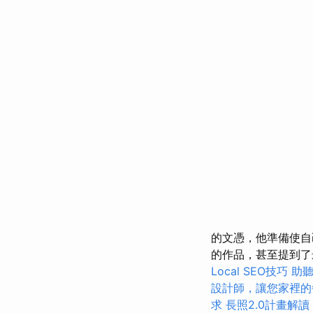
的文憑，他準備使
的作品，甚至提到
Local SEO技巧
助
設計師，讓您家裡的
求
長照2.0計畫解