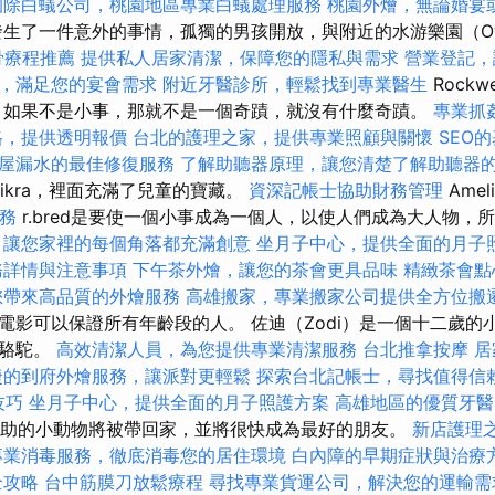
園除白蟻公司，桃園地區專業白蟻處理服務
桃園外燴，無論婚宴
生了一件意外的事情，孤獨的男孩開放，與附近的水游樂園（Ow
骨療程推薦
提供私人居家清潔，保障您的隱私與需求
營業登記，
，滿足您的宴會需求
附近牙醫診所，輕鬆找到專業醫生
Rock
 如果不是小事，那就不是一個奇蹟，就沒有什麼奇蹟。
專業抓
格，提供透明報價
台北的護理之家，提供專業照顧與關懷
SEO
屋漏水的最佳修復服務
了解助聽器原理，讓您清楚了解助聽器
dikra，裡面充滿了兒童的寶藏。
資深記帳士協助財務管理
Amel
務
r.bred是要使一個小事成為一個人，以使人們成為大人物，
，讓您家裡的每個角落都充滿創意
坐月子中心，提供全面的月子
務詳情與注意事項
下午茶外燴，讓您的茶會更具品味
精緻茶會點
您帶來高品質的外燴服務
高雄搬家，專業搬家公司提供全方位搬
電影可以保證所有年齡段的人。 佐迪（Zodi）是一個十二歲的
狗駱駝。
高效清潔人員，為您提供專業清潔服務
台北推拿按摩
居
捷的到府外燴服務，讓派對更輕鬆
探索台北記帳士，尋找值得信
技巧
坐月子中心，提供全面的月子照護方案
高雄地區的優質牙醫
助的小動物將被帶回家，並將很快成為最好的朋友。
新店護理
專業消毒服務，徹底消毒您的居住環境
白內障的早期症狀與治療
全攻略
台中筋膜刀放鬆療程
尋找專業貨運公司，解決您的運輸需