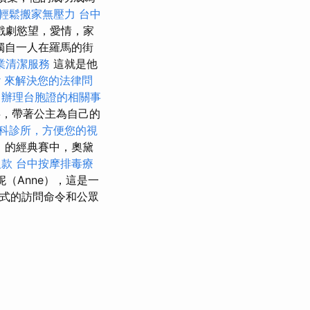
輕鬆搬家無壓力
台中
戲劇慾望，愛情，家
獨自一人在羅馬的街
業清潔服務
這就是他
er 來解決您的法律問
中辦理台胞證的相關事
故事，帶著公主為自己的
科診所，方便您的視
r）的經典賽中，奧黛
欠款
台中按摩排毒療
妮（Anne），這是一
式的訪問命令和公眾