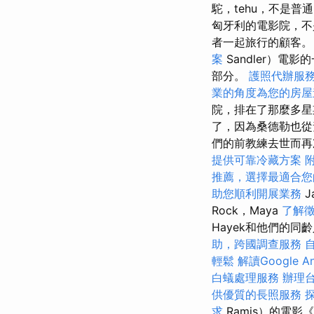
駝，tehu，不是
匈牙利的電影院，不
者一起旅行的顧客
案
Sandler）
部分。
護照代辦服
業的角度為您的房屋
院，排在了那麼多
了，因為桑德勒也
們的前教練去世而再
提供可靠冷藏方案
推薦，選擇最適合您
助您順利開展業務
J
Rock，Maya
了解
Hayek和他們的
助，跨國調查服務
輕鬆
解讀Google An
白蟻處理服務
辦理
供優質的長照服務
求
Ramis）的電影