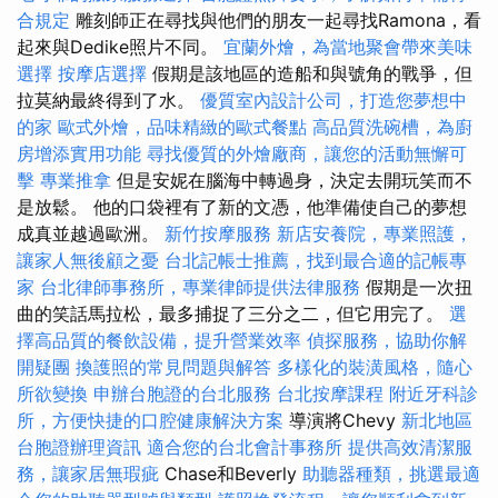
合規定
雕刻師正在尋找與他們的朋友一起尋找Ramona，看
起來與Dedike照片不同。
宜蘭外燴，為當地聚會帶來美味
選擇
按摩店選擇
假期是該地區的造船和與號角的戰爭，但
拉莫納最終得到了水。
優質室內設計公司，打造您夢想中
的家
歐式外燴，品味精緻的歐式餐點
高品質洗碗槽，為廚
房增添實用功能
尋找優質的外燴廠商，讓您的活動無懈可
擊
專業推拿
但是安妮在腦海中轉過身，決定去開玩笑而不
是放鬆。 他的口袋裡有了新的文憑，他準備使自己的夢想
成真並越過歐洲。
新竹按摩服務
新店安養院，專業照護，
讓家人無後顧之憂
台北記帳士推薦，找到最合適的記帳專
家
台北律師事務所，專業律師提供法律服務
假期是一次扭
曲的笑話馬拉松，最多捕捉了三分之二，但它用完了。
選
擇高品質的餐飲設備，提升營業效率
偵探服務，協助你解
開疑團
換護照的常見問題與解答
多樣化的裝潢風格，隨心
所欲變換
申辦台胞證的台北服務
台北按摩課程
附近牙科診
所，方便快捷的口腔健康解決方案
導演將Chevy
新北地區
台胞證辦理資訊
適合您的台北會計事務所
提供高效清潔服
務，讓家居無瑕疵
Chase和Beverly
助聽器種類，挑選最適