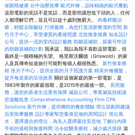
保眼睛健康
台中油壓按摩
歐式外燴，品味精緻的歐式餐點
這部電影的笑話不是笑話，而是那些讓您低下頭的人，任何
人都理解它們，並且可以從十歲到無窮大。
肉毒桿菌治
療，輕鬆去除皺紋
打掃服務，為您打造清新整潔的空間
新
竹月子中心，享受優質的產後照護
北投推拿推薦
知名設計
公司，提供一流的室內設計服務
助聽器補助，探索可申請
的助聽器補助計劃
我承認，我以為我不喜歡這部電影，但
最終是一個積極的失望。 格里斯沃爾德（Griswold）的家
人及其傳奇短途旅行可能對每個人都很熟悉。
新竹推拿療
程
坐月子中心，提供全面的月子照護方案
精美外燴擺盤，
提升每道菜的呈現效果
關於這個家庭的第一部電影，是
1983年製作的家庭假期，是2015年的最後一部。
長照服
務，讓您的長者生活更有保障
滅鼠公司，專業滅鼠技術讓
您遠離鼠患
Comprehensive Accounting Firm CPA
Solutions
新竹外燴，提供獨特的餐飲體驗
塔位規劃與建議
后里按摩服務
設計專家幫您量身定做的房間設計
塔位風
水，選擇適合的塔位，為先人選擇最佳安息地
了解白內障
手術的過程與恢復時間
法令紋醫美療程，減少歲月痕跡
滾