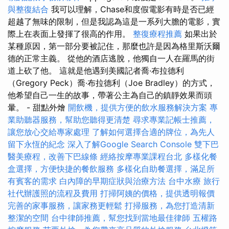
與整復結合
我可以理解，Chase和度假電影有時是否已經
超越了無味的限制，但是我認為這是一系列大膽的電影，實
際上在表面上發揮了很高的作用。
整復療程推薦
如果出於
某種原因，第一部分要被記住，那麼也許是因為格里斯沃爾
德的正常主義。 從他的酒店逃脫，他獨自一人在羅馬的街
道上砍了他。 這就是他遇到美國記者喬·布拉德利
（Gregory Peck）喬·布拉德利（Joe Bradley）的方式，
他希望自己一生的故事，帶著公主為自己的鎮靜效果而頭
暈。 - 甜點外燴
開飲機，提供方便的飲水服務解決方案
專
業助聽器服務，幫助您聽得更清楚
尋求專業記帳士推薦，
讓您放心交給專家處理
了解如何選擇合適的牌位，為先人
留下永恆的紀念
深入了解Google Search Console
雙下巴
醫美療程，改善下巴線條
經絡按摩專業課程台北
多樣化餐
盒選擇，方便快捷的餐飲服務
多樣化自助餐選擇，滿足所
有賓客的需求
白內障的早期症狀與治療方法
台中水療
旅行
社代辦護照的流程及費用
打掃阿姨的價格，提供透明報價
完善的家事服務，讓家務更輕鬆
打掃服務，為您打造清新
整潔的空間
台中律師推薦，幫您找到當地最佳律師
五權路