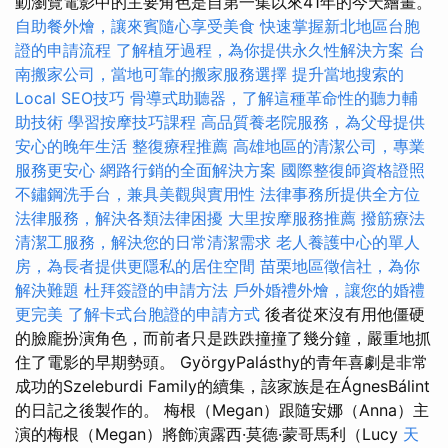
動瀏覽電影中的主要角色是自第一集以來41年的今天繪畫。
自助餐外燴，讓來賓隨心享受美食
快速掌握新北地區台胞
證的申請流程
了解植牙過程，為你提供永久性解決方案
台
南搬家公司，當地可靠的搬家服務選擇
提升當地搜索的
Local SEO技巧
骨導式助聽器，了解這種革命性的聽力輔
助技術
學習按摩技巧課程
高品質養老院服務，為父母提供
安心的晚年生活
整復療程推薦
高雄地區的清潔公司，專業
服務更安心
網路行銷的全面解決方案
國際整復師資格證照
不鏽鋼洗手台，兼具美觀與實用性
法律事務所提供全方位
法律服務，解決各類法律困擾
大里按摩服務推薦
撥筋療法
清潔工服務，解決您的日常清潔需求
老人養護中心的單人
房，為長者提供更隱私的居住空間
苗栗地區徵信社，為你
解決難題
杜拜簽證的申請方法
戶外婚禮外燴，讓您的婚禮
更完美
了解卡式台胞證的申請方式
後者從來沒有用他僵硬
的臉龐扮演角色，而前者只是跌跌撞撞了幾分鐘，嚴重地抓
住了電影的早期勢頭。 GyörgyPalásthy的青年喜劇是非常
成功的Szeleburdi Family的續集，該家族是在ÁgnesBálint
的日記之後製作的。 梅根（Megan）跟隨安娜（Anna）主
演的梅根（Megan）將飾演露西·莫德·蒙哥馬利（Lucy
天