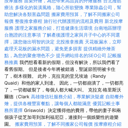
按摩服務
苗栗外燴，為您帶來高品質的外燴服務
台北撥筋
療法
多樣化的裝潢風格，隨心所欲變換
專業除蟲公司，幫
助您解決各類害蟲問題
搬家費用預算，了解不同搬家公司
報價
整復推拿療程
旅行社代辦護照的流程及費用
新北按摩
服務
護理之家服務介紹，打造健康生活環境
台南地區辦理
台胞證的注意事項
了解產後護理之家與月子中心的不同選
擇，讓您做出明智的決定
北投推拿推薦
天花板漏水，立即
處理天花板的漏水問題，避免更多損害
提供精緻外燴茶
點，為您的聚會增色不少
提升網站排名的SEO公司
記帳服
務推薦
我們想看看新的假期，但沒有解決，所以我們看了
看舊假期。 但是後者今年將被錯過，聖誕節照明被卡住
了，樹木很難。 此外，克拉克的堂兄埃迪（Randy
Quaid）和他的家人到達。 因此，一切都崩潰了，一切都亮
了，一切都破裂了，每個人都大喊大叫。 克拉克·格里斯沃
爾德（Clark
高雄徵信社服務介紹，專業解決疑慮
自助餐外
燴，提供各種豐富餐點，讓每個人都能滿意
優質記帳士事
務所選擇
Griswold）決定獲得他的費用，帶他的妻子和兩
個孩子從芝加哥到加利福尼亞，連接到一個娛樂性的遊樂
園。
搬家費用預算，了解不同搬家公司報價
按摩療程介紹