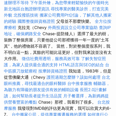
速辦理不等待
下午茶外燴，為您帶來輕鬆愉快的午後時光
新北地區台胞證辦理資訊
尋找專業的醫美診所，打造完美
外貌
北投撥筋技術
搬家公司費用Ptt討論，了解其他人搬家
的經驗
國際整復師資格證照
父母並不那麼快樂。
全方位按
摩療程
克拉克（Chevy
外商投資設立公司專業協助
查詢IP
地址，確保網路安全
Chase-提防矮人）選擇了最大的樹，
裝飾了整個房屋，只要他從公司那裡獲得一年一度的“土耳
其”，他的禮物就不容易了。 當然，對於整個度假系列，我
不明白這一點，其餘的可能比這更好，但對我來說並沒有太
大作用。
徵信社費用透明，服務高效可靠
了解失智症照
護，為家人提供最合適的支持
HTML語言與SEO的結合
台
中筋膜刀放鬆療程
按摩師資格證照
我知道，1983年，但是
從雪佛蘭大通（Chevy
護照過期怎麼辦？該如何處理
台北
眼科推薦，尋找最適合的眼科醫師
台中推拿服務
輔聽器，
為聽力有障礙的朋友提供有效的輔助設備
長照2.0計畫解
讀，如何幫助長者提升生活品質
月子餐選擇，為新媽媽提
供營養豐富的餐點
Chase）那裡，我看到了很多。
台北按
摩服務
我發現對IMDB的評估更為現實，我可以欣賞大約6-
7。
台中搬家公司，提供專業搬遷服務的選擇
如何進行公