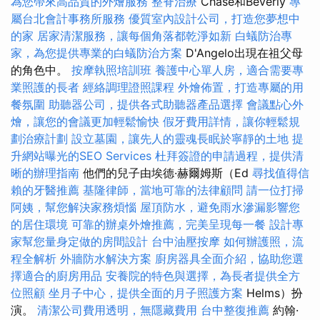
為您帶來高品質的外燴服務
整脊治療
Chase和Beverly
專
屬台北會計事務所服務
優質室內設計公司，打造您夢想中
的家
居家清潔服務，讓每個角落都乾淨如新
白蟻防治專
家，為您提供專業的白蟻防治方案
D'Angelo出現在祖父母
的角色中。
按摩執照培訓班
養護中心單人房，適合需要專
業照護的長者
經絡調理證照課程
外燴佈置，打造專屬的用
餐氛圍
助聽器公司，提供各式助聽器產品選擇
會議點心外
燴，讓您的會議更加輕鬆愉快
假牙費用詳情，讓你輕鬆規
劃治療計劃
設立墓園，讓先人的靈魂長眠於寧靜的土地
提
升網站曝光的SEO Services
杜拜簽證的申請過程，提供清
晰的辦理指南
他們的兒子由埃德·赫爾姆斯（Ed
尋找值得信
賴的牙醫推薦
基隆律師，當地可靠的法律顧問
請一位打掃
阿姨，幫您解決家務煩惱
屋頂防水，避免雨水滲漏影響您
的居住環境
可靠的辦桌外燴推薦，完美呈現每一餐
設計專
家幫您量身定做的房間設計
台中油壓按摩
如何辦護照，流
程全解析
外牆防水解決方案
廚房器具全面介紹，協助您選
擇適合的廚房用品
安養院的特色與選擇，為長者提供全方
位照顧
坐月子中心，提供全面的月子照護方案
Helms）扮
演。
清潔公司費用透明，無隱藏費用
台中整復推薦
約翰·