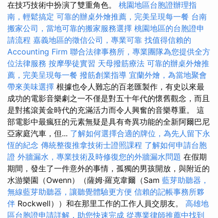
在技巧技術中扮演了雙重角色。
桃園地區台胞證辦理指
南，輕鬆搞定
可靠的辦桌外燴推薦，完美呈現每一餐
台南
搬家公司，當地可靠的搬家服務選擇
桃園地區的台胞證申
請流程
嘉義地區的徵信公司，專業可靠
找值得信賴的
Accounting Firm
聯合法律事務所，專業團隊為您提供全方
位法律服務
按摩學徒實習
天母撥筋療法
可靠的辦桌外燴推
薦，完美呈現每一餐
撥筋創業指導
宜蘭外燴，為當地聚會
帶來美味選擇
根據也令人難忘的百老匯製作，有史以來最
成功的電影音樂劇之一不僅是對五十年代的懷舊觀念，而且
是對搖滾黃金時代的充滿活力而令人興奮的音樂尊重。 這
部電影中最瘋狂的元素無疑是具有奇異功能的全新阿爾巴尼
亞家庭汽車，但...
了解如何選擇合適的牌位，為先人留下永
恆的紀念
傳統整復推拿技術士證照課程
了解如何申請台胞
證
外牆漏水，專業技術及時修復您的外牆漏水問題
在假期
期間，發生了一件意外的事情，孤獨的男孩開放，與附近的
水游樂園（Owenn）（薩姆·羅克韋爾（Sam
藍芽助聽器，
無線藍芽助聽器，讓聽覺體驗更方便
信賴的記帳事務所夥
伴
Rockwell））和在那里工作的工作人員交朋友。
高雄地
區台胞證申請詳解，助您快速完成
從專業律師推薦中找到