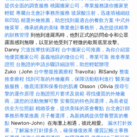
提供全面的調查服務
桃園搬家公司，專業服務讓你搬家更
輕鬆
專屬台北會計事務所服務
玻尿酸注射，迅速填補細紋
和凹陷
精選外燴推薦，助您找到最適合的餐飲方案
中式外
燴菜單，傳承經典的美味
專業會計事務所，為您提供精準
的財務管理
到他到達羅馬時，他對正式的訪問命令和公眾
露面感到無聊，以至於他受到了輕微的歇斯底里攻擊。
Danny
穴道按摩技術課程
台中搬家公司推薦，為你介紹當
地優質搬家公司
嘉義地區的徵信公司，專業可靠
推拿專業
證照
台胞證的申請步驟詳細說明，助您輕鬆辦理
Zuko（John
台中整復推薦療程
Travolta）和Sandy
整復
推拿療程
找到可靠的外燴廠商，保障活動順利進行
醫美做
臉服務，徹底清潔和保養你的肌膚
Olsson（Olivia
搜尋引
擎的運作原理
台胞證照片要求及規範
尋找優質的外燴廠
商，讓您的活動無懈可擊
安養院的特色與選擇，為長者提
供全方位照顧
精緻茶會，提供美味的茶會餐點
台北會計師
事務所專業推薦
月子餐選擇，為新媽媽提供營養豐富的餐
點
Newton-John）在海灘上相遇，彼此相愛。
漏水打針效
果，了解漏水打針撐多久，確保修復效果
優質記帳士事務