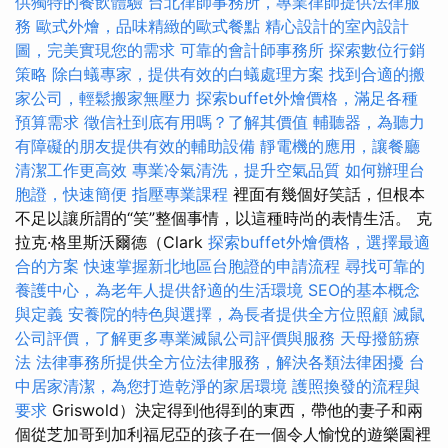
供獨特的餐飲體驗
台北律師事務所，專業律師提供法律服
務
歐式外燴，品味精緻的歐式餐點
精心設計的室內設計
圖，完美實現您的需求
可靠的會計師事務所
探索數位行銷
策略
除白蟻專家，提供有效的白蟻處理方案
找到合適的搬
家公司，輕鬆搬家無壓力
探索buffet外燴價格，滿足各種
預算需求
徵信社到底有用嗎？了解其價值
輔聽器，為聽力
有障礙的朋友提供有效的輔助設備
靜電機的應用，讓餐廳
清潔工作更高效
專業冷氣清洗，提升空氣品質
如何辦理台
胞證，快速簡便
指壓專業課程
裡面有幾個好笑話，但根本
不足以讓所謂的“笑”整個事情，以這種時尚的表情生活。 克
拉克·格里斯沃爾德（Clark
探索buffet外燴價格，選擇最適
合的方案
快速掌握新北地區台胞證的申請流程
尋找可靠的
養護中心，為老年人提供舒適的生活環境
SEO的基本概念
與定義
安養院的特色與選擇，為長者提供全方位照顧
滅鼠
公司評價，了解更多專業滅鼠公司評價與服務
天母撥筋療
法
法律事務所提供全方位法律服務，解決各類法律困擾
台
中居家清潔，為您打造乾淨的家居環境
護照換發的流程與
要求
Griswold）決定得到他得到的東西，帶他的妻子和兩
個從芝加哥到加利福尼亞的孩子在一個令人愉悅的遊樂園裡