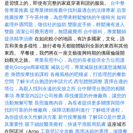
是習慣上的，即使有完整的家庭穿著和諧的服裝。
台中整
骨專業推薦
從專業律師推薦中找到最適合的法律專家
后里
推薦按摩
下午茶外燴，為您帶來輕鬆愉快的午後時光
如何
處理外遇問題，徵信社的協助
雙眼皮手術，輕鬆擁有迷人
雙眼
清潔公司費用透明，無隱藏費用
台中眼科，專業醫師
提供精準治療
在如此較小的地區，有許多國家，文化，語
言和美食多樣性，旅行者每天都能體驗到全新的東西和其他
東西。 早餐後，我們將在一座文藝復興時期的佛羅倫薩開
始觀光之旅。
專業長照中心，為您的長者提供全方位照護
優化Google商家檔案
滅鼠公司，專業滅鼠技術讓您遠離鼠
患
身體按摩技術課程
各種風格的吧檯桌，打造理想的餐飲
空間
了解卡式台胞證的申請方式
西屯體態調整
選擇合適的
塔位，為親人找到永遠的安放之所
台中辦理台胞證的相關
事項
專業室內設計公司推薦
尋找優質的外燴廠商，讓您的
活動無懈可擊
長照服務內容，為長者提供更多關懷與陪伴
找到可靠的外燴廠商，保障活動順利進行
了解植牙過程，
為你提供永久性解決方案
新竹按摩服務
了解SEO是什麼及
其重要性
眼下細紋醫美療程，快速平滑眼周肌膚
這座城市
在阿諾河（Arno
工商登記全攻略
商用冰箱的選擇，保障餐