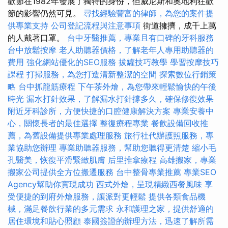
歡節在1982年發展了獨特的身份，但威尼斯和奧地利狂歡
節的影響仍然可見。
尋找經驗豐富的律師，為您的案件提
供專業支持
公司登記流程與注意事項
街道擁擠，成千上萬
的人戴著口罩。
台中牙醫推薦，專業且有口碑的牙科服務
台中放鬆按摩
老人助聽器價格，了解老年人專用助聽器的
費用
強化網站優化的SEO服務
拔罐技巧教學
學習按摩技巧
課程
打掃服務，為您打造清新整潔的空間
探索數位行銷策
略
台中抓龍筋療程
下午茶外燴，為您帶來輕鬆愉快的午後
時光
漏水打針效果，了解漏水打針撐多久，確保修復效果
附近牙科診所，方便快捷的口腔健康解決方案
專業安養中
心，關懷長者的最佳選擇
整復療程專業
餐飲設備回收推
薦，為舊設備提供專業處理服務
旅行社代辦護照服務，專
業協助您辦理
專業助聽器服務，幫助您聽得更清楚
縮小毛
孔醫美，恢復平滑緊緻肌膚
后里推拿療程
高雄搬家，專業
搬家公司提供全方位搬遷服務
台中整骨專業推薦
專業SEO
Agency幫助你實現成功
西式外燴，呈現精緻西餐風味
享
受便捷的到府外燴服務，讓派對更輕鬆
提供各類食品機
械，滿足餐飲行業的多元需求
永和護理之家，提供舒適的
居住環境和貼心照顧
泰國簽證的辦理方法，迅速了解所需