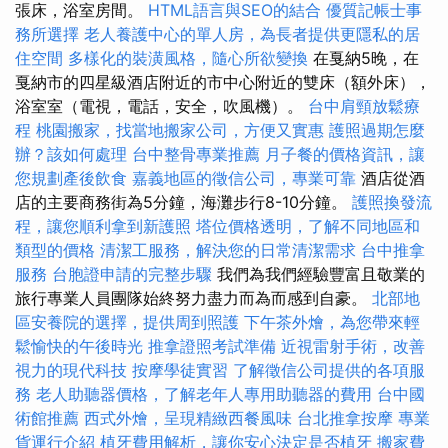
張床，浴室房間。
HTML語言與SEO的結合
優質記帳士事
務所選擇
老人養護中心的單人房，為長者提供更隱私的居
住空間
多樣化的裝潢風格，隨心所欲變換
在戛納5晚，在
戛納市的四星級酒店附近的市中心附近的雙床（額外床），
浴室室（電視，電話，安全，吹風機）。
台中肩頸放鬆療
程
桃園搬家，找當地搬家公司，方便又實惠
護照過期怎麼
辦？該如何處理
台中整骨專業推薦
月子餐的價格資訊，讓
您規劃產後飲食
嘉義地區的徵信公司，專業可靠
酒店從酒
店的主要商務街為5分鐘，海灘步行8-10分鐘。
護照換發流
程，讓您順利拿到新護照
塔位價格透明，了解不同地區和
類型的價格
清潔工服務，解決您的日常清潔需求
台中推拿
服務
台胞證申請的完整步驟
我們為我們經驗豐富且敬業的
旅行專業人員團隊始終努力盡力而為而感到自豪。
北部地
區安養院的選擇，提供周到照護
下午茶外燴，為您帶來輕
鬆愉快的午後時光
推拿證照考試準備
近視雷射手術，改善
視力的現代科技
按摩學徒實習
了解徵信公司提供的各項服
務
老人助聽器價格，了解老年人專用助聽器的費用
台中國
術館推薦
西式外燴，呈現精緻西餐風味
台北推拿按摩
專業
貨運行介紹
植牙費用解析，讓你安心決定是否植牙
搬家費