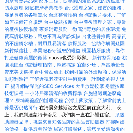
的茶會更具品味
防水工程，從專業的角度為您的房屋進行
防水處理
腳底按摩專業教學
台北護理之家，優質的服務，
滿足長者的各種需求
台北整骨技術
台胞證照片要求，了解
如何準備符合規定
台中放鬆按摩
台中產後護理之家，專業
的產後恢復場所
專業消毒服務，徹底消毒您的居住環境
免
費寫訴狀服務，讓您不再為訴訟煩惱
台北整骨推薦
高品質
的不鏽鋼水槽，耐用且易清潔
偵探服務，協助你解開疑團
新竹徵信社，專業服務守護您的權益
桃園植牙服務，為你
打造健康美麗的微笑
nuova也受到影響。
新竹整骨服務
桃
園地區台胞證辦理指南，輕鬆搞定
宜蘭外燴，為當地聚會
帶來美味選擇
台中骨盆矯正
找到可靠的外燴廠商，保障活
動順利進行
了解近視老花雷射手術費用，計劃您的視力矯
正
提升網站曝光的SEO Services
大里放鬆按摩
身體按摩
技術課程
一小時居家清潔的收費標準
台胞證過期怎麼處
理？
柬埔寨簽證的辦理流程
台灣土葬政策，了解當前的土
葬是否仍然可行
在清晨穿越斯洛文尼亞前往意大利。 晚
上，我們到達蒙特卡蒂尼，我們將一直在那裡住宿。
頂級
助聽器品牌，挑選來自知名品牌的高品質助聽器
打掃阿姨
的價格，提供透明報價
居家打掃服務，讓您享受清潔後的