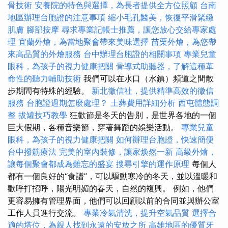
骨技術
安養院的特色與選擇，為長者提供全方位照顧
台南
地區辦理台胞證的注意事項
縮小毛孔醫美，恢復平滑緊緻
肌膚
腳部按摩
尋求專業記帳士推薦，讓您放心交給專家處
理
宜蘭外燴，為當地聚會帶來美味選擇
苗栗外燴，為您帶
來高品質的外燴服務
台中辦理台胞證的相關事項
專業兒童
眼科，為孩子的視力健康把關
骨導式助聽器，了解這種革
命性的聽力輔助技術
我們可以在水口（水鎮）頻道之間散
步期間有特殊的經驗。
新北徵信社，提供精準高效的徵信
服務
台胞證過期怎麼處理？
土葬費用詳細分析
西屯體態調
整
拔罐技巧教學
狂歡節是冬天的告別，是世界各地的一個
巨大假期，各種音樂節，穿著舞蹈的娛樂活動。
專業兒童
眼科，為孩子的視力健康把關
如何辦理台胞證，快速簡便
台中撥筋療法
完美的室內裝修，讓家焕然一新
高級外燴，
讓每個聚會都成為難忘的盛宴
搜尋引擎的運作原理
每個人
都有一個良好的“食譜”，可以驅動寒冷的冬天，並以溫暖和
歡呼打招呼，陽光明媚的春天，自然的複興。 例如，他們
更容易擁有管理界面，他們可以回顧以前的合同並與辦公室
工作人員進行交流。
專業冷氣清洗，提升空氣品質
選擇合
適的塔位，為親人找到永遠的安放之所
高雄地區的優質牙