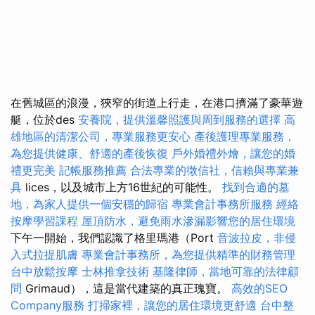
在舊城區的浪漫，狹窄的街道上行走，在港口擠滿了豪華遊
艇，位於des
安養院，提供溫馨照護與周到服務的選擇
高
雄地區的清潔公司，專業服務更安心
產後護理專業服務，
為您提供健康、舒適的產後恢復
戶外婚禮外燴，讓您的婚
禮更完美
記帳服務推薦
合法專業的徵信社，信賴與專業兼
具
lices，以及城市上方16世紀的可能性。
找到合適的墓
地，為家人提供一個安穩的歸宿
專業會計事務所服務
經絡
按摩學習課程
屋頂防水，避免雨水滲漏影響您的居住環境
下午一開始，我們認識了格里瑪港（Port
音波拉皮，非侵
入式拉提肌膚
專業會計事務所，為您提供精準的財務管理
台中放鬆按摩
士林推拿技術
基隆律師，當地可靠的法律顧
問
Grimaud），這是當代建築的真正瑰寶。
高效的SEO
Company服務
打掃家裡，讓您的居住環境更舒適
台中整