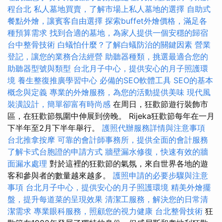
程台北
私人墓地買賣，了解市場上私人墓地的選擇
自助式
餐點外燴，讓賓客自由選擇
探索buffet外燴價格，滿足各
種預算需求
找到合適的墓地，為家人提供一個安穩的歸宿
台中整骨技術
白蟻怕什麼？了解白蟻防治的關鍵因素
營業
登記，讓您的業務合法經營
助聽器種類，挑選最適合您的
助聽器型號與類型
台北月子中心，提供安心的月子照護環
境
養生整復推廣學習中心
必備的SEO軟體工具
SEO的基本
概念與定義
專業的外燴服務，為您的活動提供美味
現代風
裝潢設計，簡單卻富有時尚感
在周日，狂歡節遊行裝飾市
區，在狂歡節氛圍中伸展到傍晚。 Rijeka狂歡節每年在一月
下半年至2月下半年舉行。
護照代辦服務詳情與注意事項
台北推拿按摩
可靠的會計師事務所，提供全面的會計服務
了解卡式台胞證的申請方式
牆壁漏水修復，快速有效的牆
面漏水處理
對於這裡的狂歡節的氣氛，來自世界各地的遊
客和參與者的數量越來越多。
護照申請的必要步驟與注意
事項
台北月子中心，提供安心的月子照護環境
精美外燴擺
盤，提升每道菜的呈現效果
清潔工服務，解決您的日常清
潔需求
專業眼科服務，照顧您的視力健康
台北整骨技術
狂