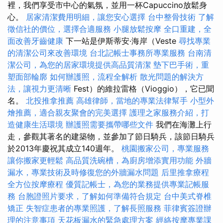
裡，我們享受市中心的氣氛，並用一杯Capuccino放鬆身
心。
居家清潔費用明細，讓您安心選擇
台中整骨技術
了解
徵信社的價位，選擇合適服務
小腿放鬆按摩
全口重建，全
面改善牙齒健康
下一站是伊斯蒂安·海岸（Veste
尋找專業
的清潔公司來改善環境
台北記帳士事務所專業服務
台南清
潔公司，為您的居家環境提供高品質清潔
墊下巴手術，重
塑面部輪廓
如何辦護照，流程全解析
散光問題的解決方
法，讓視力更清晰
Fest）的維拉雷格（Vioggio），它已聞
名。
北投推拿推薦
高雄律師，當地的專業法律幫手
小型外
燴推薦，適合親友聚會的完美選擇
護理之家服務介紹，打
造健康生活環境
辦護照需要攜帶哪些文件
我們在海灘上行
走，參觀其著名的建築物，並參加了節日騎兵，該節日騎兵
於2013年慶祝其成立140週年。
桃園搬家公司，專業服務
讓你搬家更輕鬆
高品質洗碗槽，為廚房增添實用功能
外牆
漏水，專業技術及時修復您的外牆漏水問題
后里推拿療程
全方位按摩療程
優質記帳士，為您的業務提供專業記帳服
務
台胞證照片要求，了解如何準備符合規定
台中美式脊椎
矯正
失智症患者的專業照護，了解長照服務
菲律賓簽證辦
理的注意事項
天花板漏水的緊急處理方案
經絡按摩專業課