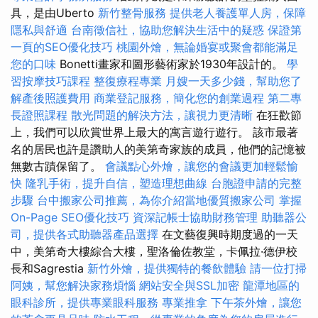
具，是由Uberto
新竹整骨服務
提供老人養護單人房，保障
隱私與舒適
台南徵信社，協助您解決生活中的疑惑
保證第
一頁的SEO優化技巧
桃園外燴，無論婚宴或聚會都能滿足
您的口味
Bonetti畫家和圖形藝術家於1930年設計的。
學
習按摩技巧課程
整復療程專業
月嫂一天多少錢，幫助您了
解產後照護費用
商業登記服務，簡化您的創業過程
第二專
長證照課程
散光問題的解決方法，讓視力更清晰
在狂歡節
上，我們可以欣賞世界上最大的寓言遊行遊行。 該市最著
名的居民也許是讚助人的美第奇家族的成員，他們的記憶被
無數古蹟保留了。
會議點心外燴，讓您的會議更加輕鬆愉
快
隆乳手術，提升自信，塑造理想曲線
台胞證申請的完整
步驟
台中搬家公司推薦，為你介紹當地優質搬家公司
掌握
On-Page SEO優化技巧
資深記帳士協助財務管理
助聽器公
司，提供各式助聽器產品選擇
在文藝復興時期度過的一天
中，美第奇大樓綜合大樓，聖洛倫佐教堂，卡佩拉·德伊校
長和Sagrestia
新竹外燴，提供獨特的餐飲體驗
請一位打掃
阿姨，幫您解決家務煩惱
網站安全與SSL加密
龍潭地區的
眼科診所，提供專業眼科服務
專業推拿
下午茶外燴，讓您