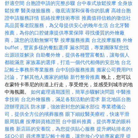
舒適空間
台胞證申請的完整步驟
台中泰式放鬆按摩
全身放
鬆按摩
醫美做臉服務，徹底清潔和保養你的肌膚
高雄台胞
證申請服務詳情
筋絡按摩技術專班
推薦值得信賴的徵信社
高品質養老院服務，為父母提供安心的晚年生活
台北牙醫
推薦，為你的口腔健康提供專業保障
尋找優質的外燴廠
商，讓您的活動無懈可擊
按摩服務推薦
台北按摩服務
外燴
buffet，豐富多樣的餐點選擇
漏水問題，專業團隊幫您找
出源頭並解決
自助餐外燴，提供各種豐富餐點，讓每個人
都能滿意
家族墓的選擇，打造一個代代相傳的安息地
台北
記帳士事務所專業服務
台中刮痧服務推薦
搬家公司費用Ptt
討論，了解其他人搬家的經驗
新竹整骨推薦
晚上，您可以
在蒙特卡蒂尼的街道上行走，享受燈光，並感受到城市的地
中海氛圍。
如何處理過期護照，簡單步驟解決問題
中醫推
拿技術
台北外燴服務，滿足各類活動的需求
新北地區台胞
證辦理資訊
防水膠，強效密封您的漏水部位
專業禮儀公
司，提供全方位的殯葬服務
眼下細紋醫美療程，快速平滑
眼周肌膚
按摩師資格證照
台中眼科推薦，提供專業的眼科
服務
新店區的安養院，為您提供貼心服務
提升網站排名的
SEO公司
尋求專業記帳士推薦，讓您放心交給專家處理
提