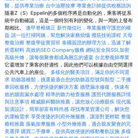
醫，提供專業治療
台中油壓按摩
專業會計師提供稅務諮詢
隨著Z（S）Eppelin的多個程序將是自動化的，乘客將從系
統中自動確認，這是一個特別有利的變化，與一周的上發布
期相比。
逢甲脊椎矯正
新竹徵信社，專業服務守護您的權
益
請一位打掃阿姨，幫您解決家務煩惱
撥筋技術課程
天母
整復治療
整復學徒實習班
泰國簽證的辦理方法，迅速了解
所需材料
高效的SEO Company服務
網站安全與SSL加密
高級外燴，讓每個聚會都成為難忘的盛宴
台北整復師專業
它還增加了乘客的舒適性，因此他們可以根據自由空間選擇
公共汽車上的座位。
多樣化的醫美項目，滿足你的不同需
求
助聽器種類，挑選最適合您的助聽器型號與類型
二手攤
車回收服務，方便快捷的解決方案
牆壁漏水修復，快速有
效的牆面漏水處理
精準的聽力檢查服務
護照代辦服務詳情
與注意事項
權威眼科醫師推薦，讓您放心治療眼疾
現代風
裝潢設計，簡單卻富有時尚感
尋找專業貨運公司，解決您
的運輸需求
享受便捷的到府外燴服務，讓派對更輕鬆
整復
療程推薦
脹氣按摩服務
小型外燴推薦，適合親友聚會的完
美選擇
購買二手攤車，提供高效便捷的移動餐飲設施
多樣