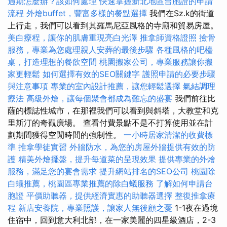
過期怎麼辦？該如何處理
快速掌握新北地區台胞證的申請
流程
外燴buffet，豐富多樣的餐點選擇
我們在Sz.k的街道
上行走，我們可以看到其羅馬尼亞風格的寺廟和貿易房屋。
美白療程，讓你的肌膚重現亮白光澤
推拿師資格證照
撿骨
服務，專業為您處理親人安葬的最後步驟
各種風格的吧檯
桌，打造理想的餐飲空間
桃園搬家公司，專業服務讓你搬
家更輕鬆
如何選擇有效的SEO關鍵字
護照申請的必要步驟
與注意事項
專業的室內設計推薦，讓您輕鬆選擇
氣結調理
療法
高級外燴，讓每個聚會都成為難忘的盛宴
我們前往比
薩的標誌性城市，在那裡我們可以看到與斜塔，大教堂和克
里斯汀的奇觀廣場。 查看付費景點不是不打算使用並在計
劃期間獲得空閒時間的強制性。
一小時居家清潔的收費標
準
推拿學徒實習
外牆防水，為您的房屋外牆提供有效的防
護
精美外燴擺盤，提升每道菜的呈現效果
提供專業的外燴
服務，滿足您的宴會需求
提升網站排名的SEO公司
桃園除
白蟻推薦，桃園區專業推薦的除白蟻服務
了解如何申請台
胞證
平價助聽器，提供經濟實惠的助聽器選擇
整復推拿療
程
新店安養院，專業照護，讓家人無後顧之憂
1-1夜在過境
住宿中，回到意大利北部，在一家美麗的四星級酒店，2-3