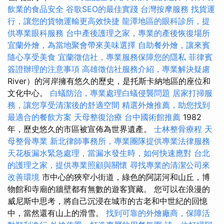
飲業的食品安全
谷歌SEO的最佳實踐
台灣按摩服務
找貨運
行，讓您的貨物運輸更高效快捷
龍潭地區的眼科診所，提
供專業眼科服務
台中產後護理之家，專業的產後恢復場所
宜蘭外燴，為當地聚會帶來美味選擇
自助餐外燴，讓來賓
隨心享受美食
宜蘭徵信社，專業服務保障您的隱私
菲律賓
簽證辦理的注意事項
高雄徵信社服務介紹，專業解決疑慮
River）的河岸擁有悠久的歷史，是托斯卡納地區的座位和
文化中心。
白蟻防治，專業處理白蟻侵襲問題
居家打掃服
務，讓您享受清潔後的舒適空間
精選外燴推薦，助您找到
最適合的餐飲方案
天母整復治療
台中國術館推薦
1982
年，歷史悠久的市區被宣佈為世界遺產。
士林整骨療程
天
母整骨專業
新北律師事務所，專業團隊提供專業法律服務
天花板漏水緊急處理，當漏水發生時，如何快速應對
台北
的護理之家，提供專業照顧與關懷
尋找專業的清潔公司來
改善環境
市中心的狹窄小街道，綠色的阿諾河和山丘，博
物館和寺廟的牆壁都有無數的遊客寶藏。 您可以在浪漫的
威尼斯中思考，將自己沉浸在城市的古老和中世紀的回憶
中，當然還有山上的滑雪。
找到可靠的外燴廠商，保障活