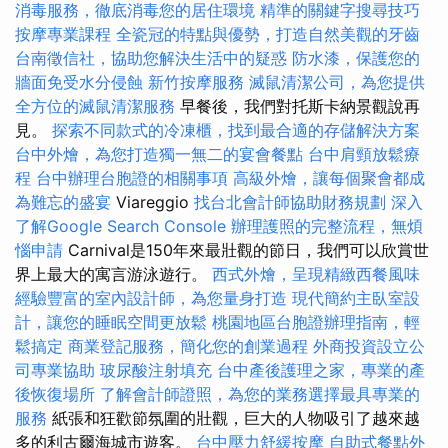
消毒服務，徹底消毒您的居住環境
精準的關鍵字搜尋技巧
按摩專業課程
全瓷冠的特點與優勢，打造自然美觀的牙齒
台南徵信社，協助您解決生活中的疑惑
防水漆，保護您的
牆面免受水分侵蝕
新竹按摩服務
滅鼠清潔公司，為您提供
全方位的滅鼠清潔服務
早餐後，我們對托斯卡納景觀說再
見。
探索不同款式的冷凍櫃，找到最合適的存儲解決方案
台中外燴，為您打造獨一無二的宴會餐點
台中肩頸放鬆療
程
台中辦理台胞證的相關事項
高級外燴，讓每個聚會都成
為難忘的盛宴
Viareggio
找台北會計師協助財務規劃
深入
了解Google Search Console
辦理護照的完整流程，無煩
惱申請
Carnival是150年來最壯觀的節日，我們可以欣賞世
界上最大的寓言游泳遊行。
西式外燴，呈現精緻西餐風味
經驗豐富的室內設計師，為您量身打造
現代簡約主臥室設
計，讓您的睡眠空間更放鬆
桃園地區台胞證辦理指南，輕
鬆搞定
商業登記服務，簡化您的創業過程
外商投資設立公
司專業協助
玻尿酸注射填充
台中產後護理之家，專業的產
後恢復場所
了解會計師證照，為您的業務選擇最具專業的
服務
紙張和狂歡節氛圍的壯觀，巨大的人物吸引了越來越
多的利古爾海城市遊客。
台中壓力舒緩按摩
自助式餐點外