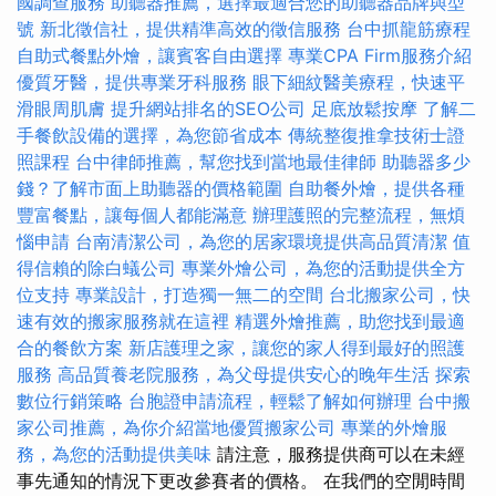
國調查服務
助聽器推薦，選擇最適合您的助聽器品牌與型
號
新北徵信社，提供精準高效的徵信服務
台中抓龍筋療程
自助式餐點外燴，讓賓客自由選擇
專業CPA Firm服務介紹
優質牙醫，提供專業牙科服務
眼下細紋醫美療程，快速平
滑眼周肌膚
提升網站排名的SEO公司
足底放鬆按摩
了解二
手餐飲設備的選擇，為您節省成本
傳統整復推拿技術士證
照課程
台中律師推薦，幫您找到當地最佳律師
助聽器多少
錢？了解市面上助聽器的價格範圍
自助餐外燴，提供各種
豐富餐點，讓每個人都能滿意
辦理護照的完整流程，無煩
惱申請
台南清潔公司，為您的居家環境提供高品質清潔
值
得信賴的除白蟻公司
專業外燴公司，為您的活動提供全方
位支持
專業設計，打造獨一無二的空間
台北搬家公司，快
速有效的搬家服務就在這裡
精選外燴推薦，助您找到最適
合的餐飲方案
新店護理之家，讓您的家人得到最好的照護
服務
高品質養老院服務，為父母提供安心的晚年生活
探索
數位行銷策略
台胞證申請流程，輕鬆了解如何辦理
台中搬
家公司推薦，為你介紹當地優質搬家公司
專業的外燴服
務，為您的活動提供美味
請注意，服務提供商可以在未經
事先通知的情況下更改參賽者的價格。 在我們的空閒時間