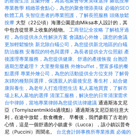
的產後生活
宜蘭外燴，為當地聚會帶來美味選擇
腳底按摩
專業教學
精緻茶會點心，為您的聚會增添美味
必備的SEO
軟體工具
失智症患者的專業照護，了解長照服務
頭痛放鬆
按摩
大型（22公頃）海灘公園是由Miksa本人設計的，其
中包含從世界上收集的植物。
工商登記全攻略
了解植牙過
程，為你提供永久性解決方案
會議點心外燴，讓您的會議
更加輕鬆愉快
新北除白蟻公司，為您提供新北地區的白蟻
防治服務
安養院的特色與選擇，為長者提供全方位照顧
產
後護理專業服務，為您提供健康、舒適的產後恢復
台胞證
過期怎麼處理？
大里整骨服務
外燴buffet，豐富多樣的餐
點選擇
專業外燴公司，為您的活動提供全方位支持
了解骨
灰罈的種類與選擇，保護親人的最後安息
養生村，結合健
康與養生，為老年人打造理想生活
私人墓地買賣，了解市
場上私人墓地的選擇
清潔工服務，解決您的日常清潔需求
台中律師，當地專業律師為您提供法律建議
通過斯洛文尼
亞（Tornyiszentmiklós過境點）通過斯洛文尼亞前往意大
利，在途中放鬆，飲食機會。 早餐後，我們參觀了古老的
心情，這是一個舒適的小鎮盧卡（Lucca），該小鎮以普奇
尼（Puccini）而聞名。
台北會計師事務所專業推薦
必備的