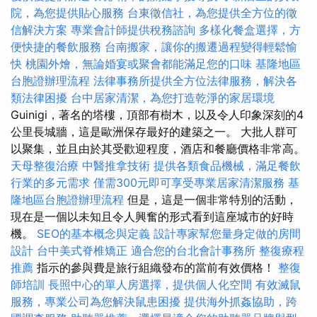
院，為您提供貼心服務
台東徵信社，為您提供全方位的徵
信解決方案
專業會計師提供稅務諮詢
多樣化餐盒選擇，方
便快捷的餐飲服務
台南搬家，讓你的搬遷過程變得輕鬆愉
快
桃園外燴，無論婚宴或聚會都能滿足您的口味
基隆地區
台胞證辦理流程
法律事務所提供全方位法律服務，解決各
類法律困擾
台中居家清潔，為您打造乾淨的家居環境
Guinigi，著名的塔樓，頂部有樹木，以及令人印象深刻的4
公里長城牆，這是歐洲保存最好的建築之一。 大批人群可
以聚集，並且由於其受歡迎程度，酒店和餐廳價格非常高。
天母整復治療
中醫推拿技術
提供各類食品機械，滿足餐飲
行業的多元需求
僅需300元即可享受專業居家清潔服務
基
隆地區台胞證辦理流程
但是，這是一個非常特別的活動，
現在是一個以未知且令人興奮的形式看到這座城市的好時
機。
SEO的基本概念與定義
設計專家幫您量身定做的房間
設計
台中美式脊椎矯正
適合您的台北會計事務所
整復療程
推薦
指示的參與費是旅行組織發布的當前有效價格！
整復
師培訓
長照中心的單人房選擇，提供個人化空間
有效滅鼠
服務，專業公司為您解決鼠患困擾
提供海外抓姦協助，跨