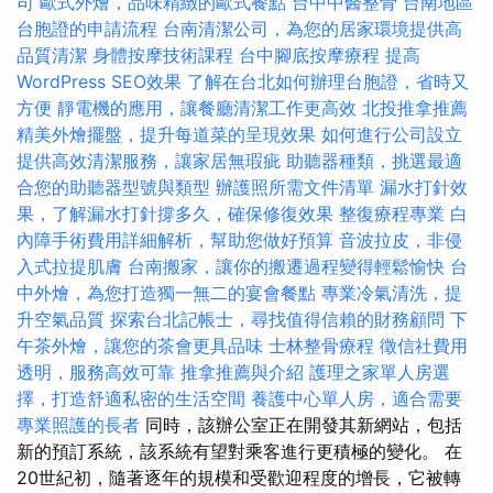
司
歐式外燴，品味精緻的歐式餐點
台中中醫整骨
台南地區
台胞證的申請流程
台南清潔公司，為您的居家環境提供高
品質清潔
身體按摩技術課程
台中腳底按摩療程
提高
WordPress SEO效果
了解在台北如何辦理台胞證，省時又
方便
靜電機的應用，讓餐廳清潔工作更高效
北投推拿推薦
精美外燴擺盤，提升每道菜的呈現效果
如何進行公司設立
提供高效清潔服務，讓家居無瑕疵
助聽器種類，挑選最適
合您的助聽器型號與類型
辦護照所需文件清單
漏水打針效
果，了解漏水打針撐多久，確保修復效果
整復療程專業
白
內障手術費用詳細解析，幫助您做好預算
音波拉皮，非侵
入式拉提肌膚
台南搬家，讓你的搬遷過程變得輕鬆愉快
台
中外燴，為您打造獨一無二的宴會餐點
專業冷氣清洗，提
升空氣品質
探索台北記帳士，尋找值得信賴的財務顧問
下
午茶外燴，讓您的茶會更具品味
士林整骨療程
徵信社費用
透明，服務高效可靠
推拿推薦與介紹
護理之家單人房選
擇，打造舒適私密的生活空間
養護中心單人房，適合需要
專業照護的長者
同時，該辦公室正在開發其新網站，包括
新的預訂系統，該系統有望對乘客進行更積極的變化。 在
20世紀初，隨著逐年的規模和受歡迎程度的增長，它被轉