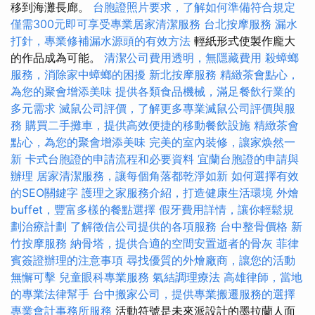
移到海灘長廊。
台胞證照片要求，了解如何準備符合規定
僅需300元即可享受專業居家清潔服務
台北按摩服務
漏水
打針，專業修補漏水源頭的有效方法
輕紙形式使製作龐大
的作品成為可能。
清潔公司費用透明，無隱藏費用
殺蟑螂
服務，消除家中蟑螂的困擾
新北按摩服務
精緻茶會點心，
為您的聚會增添美味
提供各類食品機械，滿足餐飲行業的
多元需求
滅鼠公司評價，了解更多專業滅鼠公司評價與服
務
購買二手攤車，提供高效便捷的移動餐飲設施
精緻茶會
點心，為您的聚會增添美味
完美的室內裝修，讓家焕然一
新
卡式台胞證的申請流程和必要資料
宜蘭台胞證的申請與
辦理
居家清潔服務，讓每個角落都乾淨如新
如何選擇有效
的SEO關鍵字
護理之家服務介紹，打造健康生活環境
外燴
buffet，豐富多樣的餐點選擇
假牙費用詳情，讓你輕鬆規
劃治療計劃
了解徵信公司提供的各項服務
台中整骨價格
新
竹按摩服務
納骨塔，提供合適的空間安置逝者的骨灰
菲律
賓簽證辦理的注意事項
尋找優質的外燴廠商，讓您的活動
無懈可擊
兒童眼科專業服務
氣結調理療法
高雄律師，當地
的專業法律幫手
台中搬家公司，提供專業搬遷服務的選擇
專業會計事務所服務
活動符號是未來派設計的墨拉蘭人面