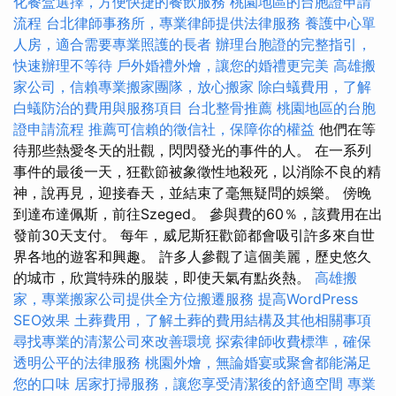
化餐盒選擇，方便快捷的餐飲服務
桃園地區的台胞證申請
流程
台北律師事務所，專業律師提供法律服務
養護中心單
人房，適合需要專業照護的長者
辦理台胞證的完整指引，
快速辦理不等待
戶外婚禮外燴，讓您的婚禮更完美
高雄搬
家公司，信賴專業搬家團隊，放心搬家
除白蟻費用，了解
白蟻防治的費用與服務項目
台北整骨推薦
桃園地區的台胞
證申請流程
推薦可信賴的徵信社，保障你的權益
他們在等
待那些熱愛冬天的壯觀，閃閃發光的事件的人。 在一系列
事件的最後一天，狂歡節被象徵性地殺死，以消除不良的精
神，說再見，迎接春天，並結束了毫無疑問的娛樂。 傍晚
到達布達佩斯，前往Szeged。 參與費的60％，該費用在出
發前30天支付。 每年，威尼斯狂歡節都會吸引許多來自世
界各地的遊客和興趣。 許多人參觀了這個美麗，歷史悠久
的城市，欣賞特殊的服裝，即使天氣有點炎熱。
高雄搬
家，專業搬家公司提供全方位搬遷服務
提高WordPress
SEO效果
土葬費用，了解土葬的費用結構及其他相關事項
尋找專業的清潔公司來改善環境
探索律師收費標準，確保
透明公平的法律服務
桃園外燴，無論婚宴或聚會都能滿足
您的口味
居家打掃服務，讓您享受清潔後的舒適空間
專業