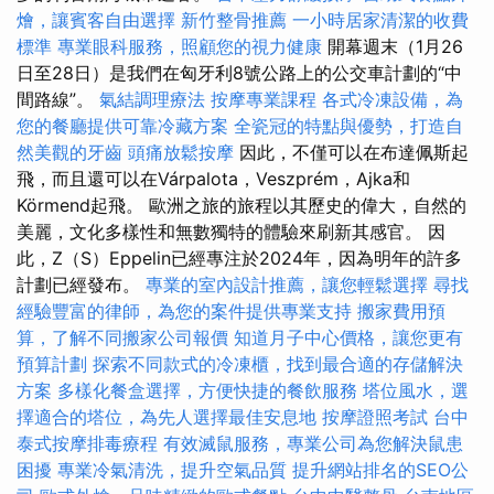
燴，讓賓客自由選擇
新竹整骨推薦
一小時居家清潔的收費
標準
專業眼科服務，照顧您的視力健康
開幕週末（1月26
日至28日）是我們在匈牙利8號公路上的公交車計劃的“中
間路線”。
氣結調理療法
按摩專業課程
各式冷凍設備，為
您的餐廳提供可靠冷藏方案
全瓷冠的特點與優勢，打造自
然美觀的牙齒
頭痛放鬆按摩
因此，不僅可以在布達佩斯起
飛，而且還可以在Várpalota，Veszprém，Ajka和
Körmend起飛。 歐洲之旅的旅程以其歷史的偉大，自然的
美麗，文化多樣性和無數獨特的體驗來刷新其感官。 因
此，Z（S）Eppelin已經專注於2024年，因為明年的許多
計劃已經發布。
專業的室內設計推薦，讓您輕鬆選擇
尋找
經驗豐富的律師，為您的案件提供專業支持
搬家費用預
算，了解不同搬家公司報價
知道月子中心價格，讓您更有
預算計劃
探索不同款式的冷凍櫃，找到最合適的存儲解決
方案
多樣化餐盒選擇，方便快捷的餐飲服務
塔位風水，選
擇適合的塔位，為先人選擇最佳安息地
按摩證照考試
台中
泰式按摩排毒療程
有效滅鼠服務，專業公司為您解決鼠患
困擾
專業冷氣清洗，提升空氣品質
提升網站排名的SEO公