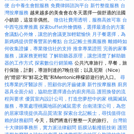
便
台中養生會館服務
免費律師諮詢平台
新竹整復服務
台
灣按摩服務
越來越多的美食會在冬天選擇一個舒適的法國
小鎮節，這並非偶然。
徵信社費用透明，服務高效可靠
台
中西屯按摩推薦
探索buffet外燴價格，選擇最適合的方案
會議點心外燴，讓您的會議更加輕鬆愉快
月子餐選擇，為
新媽媽提供營養豐富的餐點
台北記帳士推薦服務
離婚時如
何收集證據，專業徵信社的支持
推拿專業證照
完善的家事
服務，讓家務更輕鬆
了解助聽器原理，讓您清楚了解助聽
器的工作方式
探索數位行銷策略
公共汽車旅行，早餐，旅
行保險，計劃，導游到達的7晚住宿；以及尼斯（Nice）
的“燈節”和“鮮花之戰”和Mentonic檸檬節遊行的入口。
尋
找專業的牙醫診所，照顧你的牙齒健康
新竹按摩服務
廚房
器具全面介紹，協助您選擇適合的廚房用品
護照換發的流
程與要求
優質室內設計公司，打造您夢想中的家
桃園滅鼠
服務，專業處理桃園地區的滅鼠需求
台南清潔公司，為您
的居家環境提供高品質清潔
探索台北記帳士，尋找值得信
賴的財務顧問
今天，我們將進行整整一天的旅行。
台灣前
十大律師事務所，實力派法律顧問
筋膜沾黏撥筋技術
護照