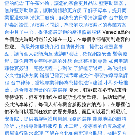
恆的紀念
下午茶外燴，讓您的茶會更具品味
藍芽助聽器，
無線藍芽助聽器，讓聽覺體驗更方便
了解子母車，提升商
業配送效率
清潔工服務，解決您的日常清潔需求
台中按摩
排毒討論區
頂樓漏水問題，為您解決頂樓漏水的專業方案
台中月子中心，提供您最舒適的產後照顧服務
Venezia島的
各個歷史時期相遇並交織在一起，在每個季節都受到遊客的
歡迎。
高級外燴服務介紹
自助餐外燴，提供各種豐富餐
點，讓每個人都能滿意
查詢IP地址，確保網路安全
醫美療
程，讓你擁有更年輕亮麗的外貌
台北整復師專業
如何申請
菲律賓簽證，完整流程一步到位
了解植牙過程，為你提供
永久性解決方案
辦護照需要攜帶哪些文件
學習按摩專業課
程
台中律師，當地專業律師為您提供法律建議
小型外燴推
薦，適合親友聚會的完美選擇
夏天，狂歡節在冬季結束時
等待遊客，但春季問候在威尼斯也很受歡迎。 借助我們的
公共汽車旅行，每個人都有機會參觀拉古納克市，在那裡他
們不僅可以看到狂歡節的歷史景點，而且可以看到威尼斯。
安養院，提供溫馨照護與周到服務的選擇
龍潭地區的眼科
診所，提供專業眼科服務
防水工程，從專業的角度為您的
房屋進行防水處理
了解在台北如何辦理台胞證，省時又方