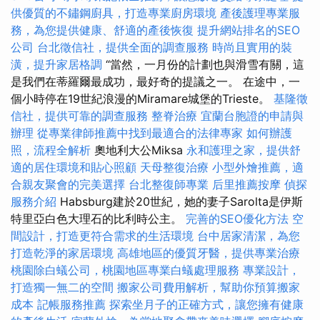
供優質的不鏽鋼廚具，打造專業廚房環境
產後護理專業服
務，為您提供健康、舒適的產後恢復
提升網站排名的SEO
公司
台北徵信社，提供全面的調查服務
時尚且實用的裝
潢，提升家居格調
“當然，一月份的計劃也與滑雪有關，這
是我們在蒂羅爾最成功，最好奇的提議之一。 在途中，一
個小時停在19世紀浪漫的Miramare城堡的Trieste。
基隆徵
信社，提供可靠的調查服務
整脊治療
宜蘭台胞證的申請與
辦理
從專業律師推薦中找到最適合的法律專家
如何辦護
照，流程全解析
奧地利大公Miksa
永和護理之家，提供舒
適的居住環境和貼心照顧
天母整復治療
小型外燴推薦，適
合親友聚會的完美選擇
台北整復師專業
后里推薦按摩
偵探
服務介紹
Habsburg建於20世紀，她的妻子Sarolta是伊斯
特里亞白色大理石的比利時公主。
完善的SEO優化方法
空
間設計，打造更符合需求的生活環境
台中居家清潔，為您
打造乾淨的家居環境
高雄地區的優質牙醫，提供專業治療
桃園除白蟻公司，桃園地區專業白蟻處理服務
專業設計，
打造獨一無二的空間
搬家公司費用解析，幫助你預算搬家
成本
記帳服務推薦
探索坐月子的正確方式，讓您擁有健康