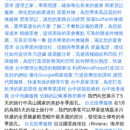
需求
護理之家，專業照護，確保每位長者的健康
商業登記
服務，簡化您的創業過程
苗栗外燴，為您帶來高品質的外
燴服務
營業登記，讓您的業務合法經營
探索buffet外燴價
格，選擇最適合的方案
了解二手餐飲設備的選擇，為您節
省成本
精緻茶會，提供美味的茶會餐點
可靠的辦桌外燴推
薦，完美呈現每一餐
提供專業的外燴服務，滿足您的宴會
需求
合法專業的徵信社，信賴與專業兼具
抓姦蒐證，徵信
社如何提供有力證據
玻尿酸注射，迅速填補細紋和凹陷
打
掃服務，為您打造清新整潔的空間
如何辦理台胞證，快速
簡便
台中辦理台胞證的相關事項
利用WordPress打造SEO
友好的網站
優化Google商家檔案
穴道按摩技術課程
護照
代辦服務，快速有效的辦理方案
台中居家清潔，為您打造
乾淨的家居環境
按摩專業課程
台中抓龍筋療程
台中推拿推
薦
台中泡腳服務
信賴的記帳事務所夥伴
我們向您展示了5
天的旅行中高山國家的美妙冬季面孔。
台北按摩服務
在1月
的為期5天的瑞士旅行中，我們的乘客可以帶著玻璃蓋冰川
快遞的全景圖參觀雪帽中最美麗的部分，發現瑞士傳奇的冬
季面孔。
台北按摩服務
沿法國里維埃拉（Riviera）海岸前