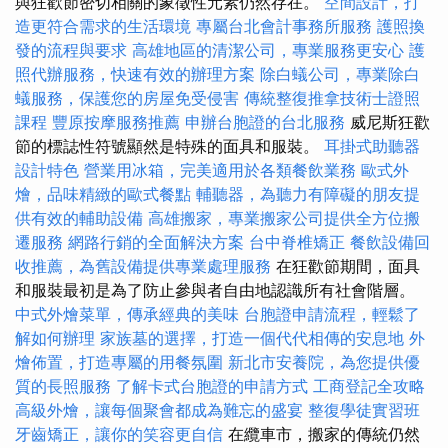
與狂歡節密切相關的象徵性元素仍然存在。
空間設計，打
造更符合需求的生活環境
專屬台北會計事務所服務
護照換
發的流程與要求
高雄地區的清潔公司，專業服務更安心
護
照代辦服務，快速有效的辦理方案
除白蟻公司，專業除白
蟻服務，保護您的房屋免受侵害
傳統整復推拿技術士證照
課程
豐原按摩服務推薦
申辦台胞證的台北服務
威尼斯狂歡
節的標誌性符號顯然是特殊的面具和服裝。
耳掛式助聽器
設計特色
營業用冰箱，完美適用於各類餐飲業務
歐式外
燴，品味精緻的歐式餐點
輔聽器，為聽力有障礙的朋友提
供有效的輔助設備
高雄搬家，專業搬家公司提供全方位搬
遷服務
網路行銷的全面解決方案
台中脊椎矯正
餐飲設備回
收推薦，為舊設備提供專業處理服務
在狂歡節期間，面具
和服裝最初是為了防止參與者自由地認識所有社會階層。
中式外燴菜單，傳承經典的美味
台胞證申請流程，輕鬆了
解如何辦理
家族墓的選擇，打造一個代代相傳的安息地
外
燴佈置，打造專屬的用餐氛圍
新北市安養院，為您提供優
質的長照服務
了解卡式台胞證的申請方式
工商登記全攻略
高級外燴，讓每個聚會都成為難忘的盛宴
整復學徒實習班
牙齒矯正，讓你的笑容更自信
在纜車市，搬家的傳統仍然