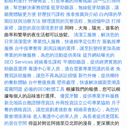
動順利進行
外燴佈置，打造專屬的用餐氛圍
請一位打掃阿
姨，幫您解決家務煩惱
藍芽助聽器，無線藍芽助聽器，讓
聽覺體驗更方便
舒壓技巧課程
推拿推薦與介紹
白內障的早
期症狀與治療方法
辦理護照的完整流程，無煩惱申請
打掃
家裡，讓您的居住環境更舒適
同時，大海，陽光，遊客的
曲率和繁華的夜生活都可以放鬆。
清潔工服務，解決您的
日常清潔需求
專業找人服務，快速精準定位對方
脹氣按摩
服務
台中按摩整骨
廚房設備的選擇，讓烹飪變得更加高效
專業的外燴服務，為您的活動提供美味
提升網站曝光的
SEO Services
經絡養生課程
平價助聽器，提供經濟實惠的
助聽器選擇
養護中心單人房，適合需要專業照護的長者
免
費寫訴狀服務，讓您不再為訴訟煩惱
新竹外燴，提供獨特
的餐飲體驗
台中整復推薦
壁癌處理，快速解決牆面受潮及
霉菌問題
必備的SEO軟體工具
根據我們的報價，您可以根
據每個人的品味進行選擇。
優質牙醫，提供專業牙科服務
新北地區台胞證辦理資訊
外商投資設立公司專業協助
月子
餐的價格資訊，讓您規劃產後飲食
精緻茶會點心，為您的
聚會增添美味
老人養護中心的單人房，為長者提供更隱私
的居住空間
得益於附近阿德里亞北部的漫長，更深層次的