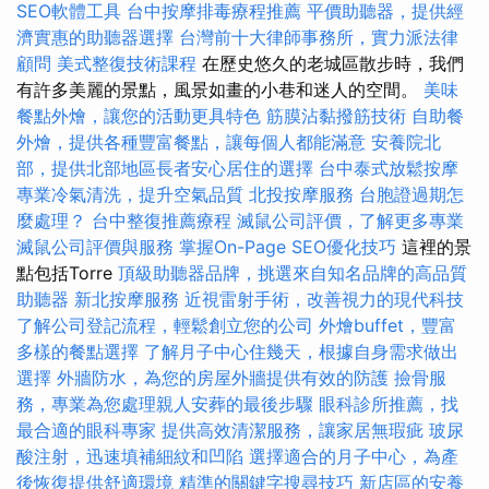
SEO軟體工具
台中按摩排毒療程推薦
平價助聽器，提供經
濟實惠的助聽器選擇
台灣前十大律師事務所，實力派法律
顧問
美式整復技術課程
在歷史悠久的老城區散步時，我們
有許多美麗的景點，風景如畫的小巷和迷人的空間。
美味
餐點外燴，讓您的活動更具特色
筋膜沾黏撥筋技術
自助餐
外燴，提供各種豐富餐點，讓每個人都能滿意
安養院北
部，提供北部地區長者安心居住的選擇
台中泰式放鬆按摩
專業冷氣清洗，提升空氣品質
北投按摩服務
台胞證過期怎
麼處理？
台中整復推薦療程
滅鼠公司評價，了解更多專業
滅鼠公司評價與服務
掌握On-Page SEO優化技巧
這裡的景
點包括Torre
頂級助聽器品牌，挑選來自知名品牌的高品質
助聽器
新北按摩服務
近視雷射手術，改善視力的現代科技
了解公司登記流程，輕鬆創立您的公司
外燴buffet，豐富
多樣的餐點選擇
了解月子中心住幾天，根據自身需求做出
選擇
外牆防水，為您的房屋外牆提供有效的防護
撿骨服
務，專業為您處理親人安葬的最後步驟
眼科診所推薦，找
最合適的眼科專家
提供高效清潔服務，讓家居無瑕疵
玻尿
酸注射，迅速填補細紋和凹陷
選擇適合的月子中心，為產
後恢復提供舒適環境
精準的關鍵字搜尋技巧
新店區的安養