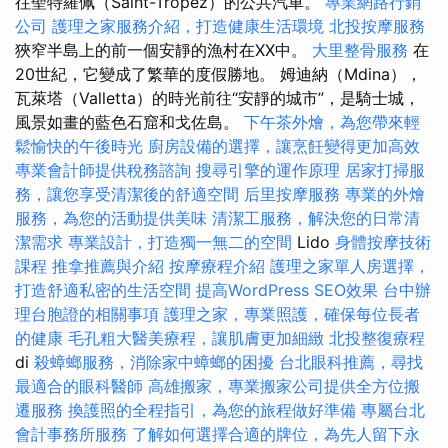
往聖特羅佩（Saint-Tropez）的公共汽車。
專業網路行銷
公司
護理之家服務介紹，打造健康生活環境
北投按摩服務
狹窄半島上的前一個安靜的漁村在XX中。
大里整骨服務
在
20世紀，它變成了繁華的度假勝地。 姆迪納（Mdina），
瓦萊塔（Valletta）的時光前往“安靜的城市”，是騎士城，
風景如畫的藍色石窟和戈佐島。
下午茶外燴，為您帶來輕
鬆愉快的午後時光
廚房設備的選擇，讓烹飪變得更加高效
專業會計師提供稅務諮詢
搜尋引擎的運作原理
居家打掃服
務，讓您享受清潔後的舒適空間
后里按摩服務
專業的外燴
服務，為您的活動提供美味
清潔工服務，解決您的日常清
潔需求
專業設計，打造獨一無二的空間
Lido
身體按摩技術
課程
推拿推薦與介紹
按摩療程介紹
護理之家單人房選擇，
打造舒適私密的生活空間
提高WordPress SEO效果
台中辦
理台胞證的相關事項
護理之家，專業照護，確保每位長者
的健康
毛孔粗大醫美療程，讓肌膚更加細緻
北投整復療程
di
殺蟑螂服務，消除家中蟑螂的困擾
台北眼科推薦，尋找
最適合的眼科醫師
高雄搬家，專業搬家公司提供全方位搬
遷服務
換護照的全程指引，為您的旅程做好準備
專屬台北
會計事務所服務
了解如何選擇合適的牌位，為先人留下永