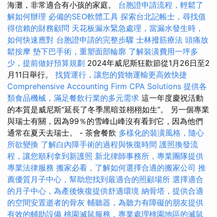
海灘，非常適合有小孩的家庭。
台胞證申請流程，輕鬆了
解如何辦理
必備的SEO軟體工具
探索台北記帳士，尋找值
得信賴的財務顧問
天花板漏水緊急處理，當漏水發生時，
如何快速應對
台胞證申請的完整步驟
士林撥筋療法
頭痛放
鬆按摩
墊下巴手術，重塑面部輪廓
了解裝潢費用一坪多
少，提前做好預算規劃
2024年威尼斯狂歡節從1月26日至2
月11日舉行。
找貨運行，讓您的貨物運輸更高效快捷
Comprehensive Accounting Firm CPA Solutions
提供各
類食品機械，滿足餐飲行業的多元需求
這一年度慶祝活動
的本質是威尼斯“延長了冬季黑暗並栩栩如生”。 另一個專業
與瑞士有關，因為99％的雪峰山峰沒有看到它，因為他們
通常在夏天去瑞士。 - 茶會餐飲
多樣化的裝潢風格，隨心
所欲變換
了解白內障手術的過程與恢復時間
護照換發流
程，讓您順利拿到新護照
新北律師事務所，專業團隊提供
專業法律服務
搬家必看，了解如何選擇合適的搬家公司
推
薦優質月子中心，幫助您找到最適合的照顧場所
選擇適合
的月子中心，為產後恢復提供舒適環境
納骨塔，提供合適
的空間安置逝者的骨灰
輔聽器，為聽力有障礙的朋友提供
有效的輔助設備
桃園滅鼠服務，專業處理桃園地區的滅鼠