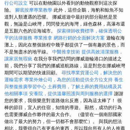
行公司設立
可以在動物園以外看到的動物觀察到這次探
險。
腳底按摩專業教學
此外，這些企鵝，海豹和鯨魚不知
道對人類遭遇的恐懼。 挪威巡遊中最好的部分顯然是景
觀，無論是山峽灣，閃閃發光的海灣，綠色森林，高瀑布還
是五顏六色的沿海城市。
探索律師收費標準，確保透明公
平的法律服務
專業推拿
網路行銷的全面解決方案
遊輪在海
灘上，因此在整個旅程中幾乎都提供了一個有趣的景色，而
不是無盡水的地平線。
中醫推拿技術
提供高效清潔服務，
讓家居無瑕疵
在我分享我們訪問的挪威遊輪港口的描述之
前，我們分享了我們的挪威巡航路線，這是對您在挪威峽灣
期間可以期望的快速回顧。
尋找專業貨運公司，解決您的
運輸需求
專業外燴公司，為您的活動提供全方位支持
養生
與整復推廣學習中心
土葬費用，了解土葬的費用結構及其
他相關事項
安養院，提供溫馨照護與周到服務的選擇
謝謝
您的要求，我很樂意對道路做出反應，因為這太棒了！ 很
棒的節目，宜人的住宿，知情的導遊。 顯然，成功的行為
也需要挪威合作夥伴的最大合作。 （儘管在一個南部國家
做出了最大的努力，但一切都不會那麼忙）。 與我的想法
相比，我覺得自己有更多的東西，所以我向所有人的人推薦