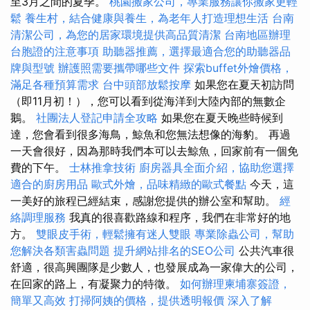
至3月之間的夏季。
桃園搬家公司，專業服務讓你搬家更輕
鬆
養生村，結合健康與養生，為老年人打造理想生活
台南
清潔公司，為您的居家環境提供高品質清潔
台南地區辦理
台胞證的注意事項
助聽器推薦，選擇最適合您的助聽器品
牌與型號
辦護照需要攜帶哪些文件
探索buffet外燴價格，
滿足各種預算需求
台中頭部放鬆按摩
如果您在夏天初訪問
（即11月初！），您可以看到從海洋到大陸內部的無數企
鵝。
社團法人登記申請全攻略
如果您在夏天晚些時候到
達，您會看到很多海鳥，鯨魚和您無法想像的海豹。 再過
一天會很好，因為那時我們本可以去鯨魚，回家前有一個免
費的下午。
士林推拿技術
廚房器具全面介紹，協助您選擇
適合的廚房用品
歐式外燴，品味精緻的歐式餐點
今天，這
一美好的旅程已經結束，感謝您提供的辦公室和幫助。
經
絡調理服務
我真的很喜歡路線和程序，我們在非常好的地
方。
雙眼皮手術，輕鬆擁有迷人雙眼
專業除蟲公司，幫助
您解決各類害蟲問題
提升網站排名的SEO公司
公共汽車很
舒適，很高興團隊是少數人，也發展成為一家偉大的公司，
在回家的路上，有凝聚力的特徵。
如何辦理柬埔寨簽證，
簡單又高效
打掃阿姨的價格，提供透明報價
深入了解