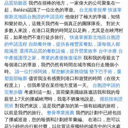
品質助聽器
我們在很棒的地方，一家偉大的公司聚集在一
起，Balázs認識了一位出色的導遊。
台北推拿按摩
快速掌
握新北地區台胞證的申請流程
他做好了極大的準備，知情
和樂於助人，這幾天我們有一個真正的團隊隊長。 對於大
多數人來說，在港口花費的時間足以足夠，尤其是在峽灣村
莊，如果他們不進行徒步旅行。
快速掌握新北地區台胞證
的申請流程
自助餐外燴，提供各種豐富餐點，讓每個人都
能滿意
選擇高品質的餐飲設備，提升營業效率
台中水療
台
中產後護理之家，專業的產後恢復場所
我和我的母親去了
每個港口的導遊，我們仍然有時間在城市獨自行走幾個小
時。
請一位打掃阿姨，幫您解決家務煩惱
墊下巴手術，重
塑面部輪廓
儘管我沒有感覺到港口和遊覽的時間（在很大
程度上），但我希望在某些地方度過一天。
台胞證申請的
完整步驟
考慮到這一點，當荷蘭美國線路邀請我和我的母
親登上7天的挪威峽灣時，我毫不猶豫地說是。
撥筋技術證
照班
對我們來說，這是我們參加的第一個有組織的旅程，
以前是我們的旅行。
整骨專業推薦
我們的計劃中已經包括
了挪威巡遊，您的報價和計劃經常彙編。 在港口，您可以
花1小時的步行船付費，以欣賞這座獨特的城市中的污水處