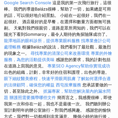
Google Search Console
這是我的第一次飛行旅行，這很
棒。 我們的導遊Balázs很棒，幫助了一切，如果總是可用
的話，可以很好地介紹景點。 小組在一起很好，我們在一
起很好。 酒店最好的是早餐，在選擇和數量方面都無可挑
剔。 天氣對我們很親切，道路是眾所周知的，我們可以在
陽光下看到Sommaroy，最令人期待的角探險隊成功了。
龍潭地區的眼科診所，提供專業眼科服務
找專業會計公司
處理帳務
根據Balázs的說法，我們看到了最壯觀，最激烈
的現象之一。
尋找專業的清潔公司來改善環境
專業的外燴
服務，為您的活動提供美味
感謝您的要求，我的計劃包括
在道路上寫我的意見。
專業SEO Agency幫助你實現成功
出色的組織，計劃，非常好的住宿和護理，出色的導遊。
眼下細紋醫美療程，快速平滑眼周肌膚
了解如何選擇合適
的法律顧問，確保您的權益
西屯按摩服務
您承諾要做的一
切，甚至除此之外。
抓漏專家，幫助您解決屋內的漏水問
題
辦護照需要攜帶哪些文件
簡而言之，我感覺很棒，即使
我第一次和你在一起，我也不是最後一次。 我們聽到辦公
室計劃明年的辦公室旅行 - 對我們感興趣。 感謝您的愉快
方式 - 我們對一切都感到非常滿意。 幾個小時的旅行後，