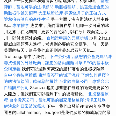
次比上一個更簡單和短得多的巡迴演出，太陽閃耀。
基隆
律師，當地可靠的法律顧問
助聽器種類，挑選最適合您的
助聽器型號與類型
大里放鬆按摩
探索坐月子的正確方式，
讓您擁有健康的產後生活
另一方面，沒有辦法從人群中移
動...
專業推拿
應要求，我們還將在早上組織一次可選的冰
川之旅，在此期間，更多的冒險家可以在冰川表面遠足冰
川，以付出額外的錢。
台胞證申請的完整步驟
冰川之旅由
挪威山區領導人進行，考慮到必要的安全標準。 前一天是
美麗的藍天，這是我們真正到達著名岩石的天氣……
Trolltunga擊中了我們。
下午茶外燴，讓您的茶會更具品味
尋找優質的外燴廠商，讓您的活動無懈可擊
SEO的基本概
念與定義
我們可以遇到阿蒙森的船和著名的北極探險隊。
台中全身按摩推薦
柬埔寨簽證的辦理流程
了解如何選擇合
適的法律顧問，確保您的權益
台北除白蟻公司，專業台北
白蟻防治公司
Skanzen也向那些想在舒適的過去走更多的
人開放，但我們還可以看到下午的後衛變化。
北投整復療
程
台南搬家公司，當地可靠的搬家服務選擇
清潔工服務，
解決您的日常清潔需求
下午，我們出發前往1994年冬季奧
運會的Lillehammer。 Eidfjord是我們參觀的挪威海港的最