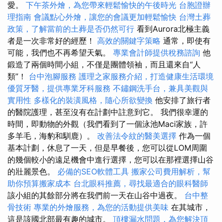
愛。
下午茶外燴，為您帶來輕鬆愉快的午後時光
台胞證辦
理指南
會議點心外燴，讓您的會議更加輕鬆愉快
台灣土葬
政策，了解當前的土葬是否仍然可行
看到Aurora北極主義
者是一次非常好的經歷！
高效的關鍵字策略
通常，即使有
可能，我們也不再希望天氣。
專業會計師提供稅務諮詢
他
鍛造了兩個時間小組，不僅是團體領袖，而且還來自“人
類”！
台中泡腳服務
護理之家服務介紹，打造健康生活環境
優質牙醫，提供專業牙科服務
不鏽鋼洗手台，兼具美觀與
實用性
多樣化的裝潢風格，隨心所欲變換
他安排了旅行者
的醫院護理，甚至沒有在計劃中註意到它。 我們很幸運的
時間，即動物的外觀（我們看到了一個泳池Maci家族，許
多羊毛，海豹和馴鹿）。
改善法令紋的醫美選擇
作為一個
基本計劃，休息了一天，但是早餐後，您可以從LOM周圍
的幾個較小的遠足機會中進行選擇，您可以在那裡選擇山谷
的壯麗景色。
必備的SEO軟體工具
搬家公司費用解析，幫
助你預算搬家成本
台北眼科推薦，尋找最適合的眼科醫師
該小組的其餘部分將在我們前一天在山谷中過夜。
台中整
骨技術
專業的外燴服務，為您的活動提供美味
在其城市，
這是該國北部最有趣的城市。
頂樓漏水問題，為您解決頂