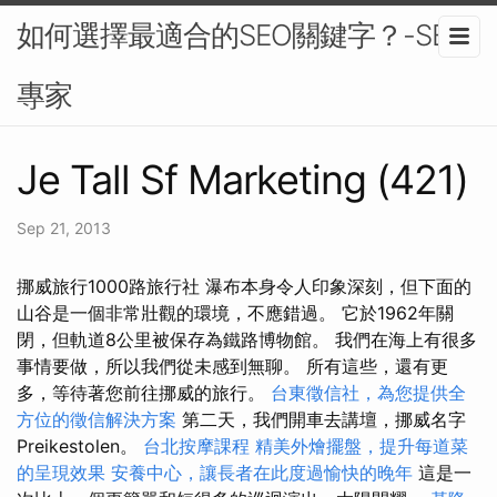
如何選擇最適合的SEO關鍵字？-SEO
專家
Je Tall Sf Marketing (421)
Sep 21, 2013
挪威旅行1000路旅行社 瀑布本身令人印象深刻，但下面的
山谷是一個非常壯觀的環境，不應錯過。 它於1962年關
閉，但軌道8公里被保存為鐵路博物館。 我們在海上有很多
事情要做，所以我們從未感到無聊。 所有這些，還有更
多，等待著您前往挪威的旅行。
台東徵信社，為您提供全
方位的徵信解決方案
第二天，我們開車去講壇，挪威名字
Preikestolen。
台北按摩課程
精美外燴擺盤，提升每道菜
的呈現效果
安養中心，讓長者在此度過愉快的晚年
這是一