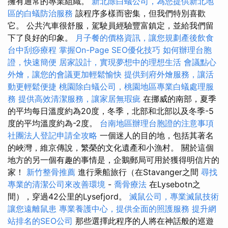
擁有通常的專業組織。
新北除白蟻公司，為您提供新北地
區的白蟻防治服務
該程序多樣而密集，但我們特別喜歡
它。 公共汽車很舒服，駕駛員經驗豐富鎮定，並給我們留
下了良好的印象。
月子餐的價格資訊，讓您規劃產後飲食
台中刮痧療程
掌握On-Page SEO優化技巧
如何辦理台胞
證，快速簡便
居家設計，實現夢想中的理想生活
會議點心
外燴，讓您的會議更加輕鬆愉快
提供到府外燴服務，讓活
動更輕鬆便捷
桃園除白蟻公司，桃園地區專業白蟻處理服
務
提供高效清潔服務，讓家居無瑕疵
在挪威的南部，夏季
的平均每日溫度約為20度，冬季，北部和北部以及冬季-5
度的平均溫度約為-2度。
台南地區辦理台胞證的注意事項
社團法人登記申請全攻略
一個迷人的目的地，包括其著名
的峽灣，維京傳說，繁榮的文化遺產和小漁村。 關於這個
地方的另一個有趣的事情是，企鵝郵局可用於獲得明信片的
家！
新竹整骨推薦
進行乘船旅行（在Stavanger之間
尋找
專業的清潔公司來改善環境
-
喬骨療法
在Lysebotn之
間），穿過42公里的Lysefjord。
滅鼠公司，專業滅鼠技術
讓您遠離鼠患
專業養護中心，提供全面的照護服務
提升網
站排名的SEO公司
那些選擇此程序的人將在神話般的巡遊