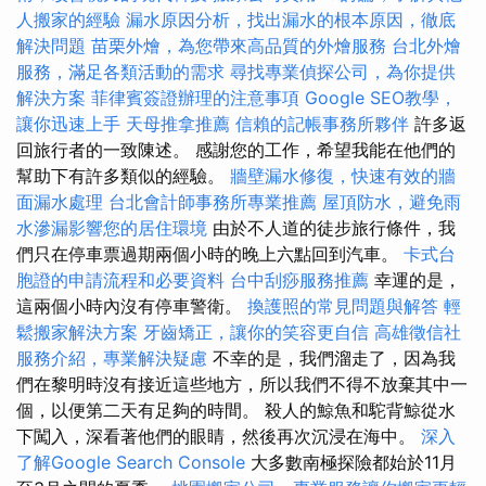
人搬家的經驗
漏水原因分析，找出漏水的根本原因，徹底
解決問題
苗栗外燴，為您帶來高品質的外燴服務
台北外燴
服務，滿足各類活動的需求
尋找專業偵探公司，為你提供
解決方案
菲律賓簽證辦理的注意事項
Google SEO教學，
讓你迅速上手
天母推拿推薦
信賴的記帳事務所夥伴
許多返
回旅行者的一致陳述。 感謝您的工作，希望我能在他們的
幫助下有許多類似的經驗。
牆壁漏水修復，快速有效的牆
面漏水處理
台北會計師事務所專業推薦
屋頂防水，避免雨
水滲漏影響您的居住環境
由於不人道的徒步旅行條件，我
們只在停車票過期兩個小時的晚上六點回到汽車。
卡式台
胞證的申請流程和必要資料
台中刮痧服務推薦
幸運的是，
這兩個小時內沒有停車警衛。
換護照的常見問題與解答
輕
鬆搬家解決方案
牙齒矯正，讓你的笑容更自信
高雄徵信社
服務介紹，專業解決疑慮
不幸的是，我們溜走了，因為我
們在黎明時沒有接近這些地方，所以我們不得不放棄其中一
個，以便第二天有足夠的時間。 殺人的鯨魚和駝背鯨從水
下闖入，深看著他們的眼睛，然後再次沉浸在海中。
深入
了解Google Search Console
大多數南極探險都始於11月