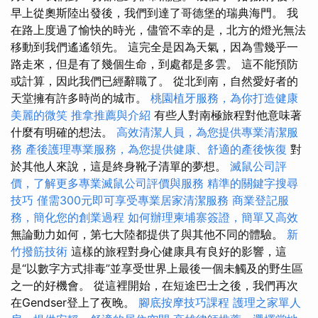
早上從奧斯陸出發後，我們到達了哥德堡的瑞典海門。 我
在路上度過了愉快的時光，儘管不幸的是，北方的燈光無法
移動到我們遙遙領先。 這完全是因為天氣，因為雪幾乎一
路走來，但是有了幾個生命，到處都是多雲。 這不能預防
或計算，因此我們已經辭職了。 從北到南，自然愛好者的
天堂擁有許多時尚的城市。
桃園植牙服務，為你打造健康
美麗的微笑
推拿推薦與介紹
有些人對南極旅程對他意味著
什麼有明確的想法。
高效清潔人員，為您提供專業清潔服
務
產後護理專業服務，為您提供健康、舒適的產後恢復
對
於其他人來說，這是終身靴子清單的夢想。
滅鼠公司評
價，了解更多專業滅鼠公司評價與服務
精準的關鍵字搜尋
技巧
僅需300元即可享受專業居家清潔服務
商業登記服
務，簡化您的創業過程
如何辦理柬埔寨簽證，簡單又高效
無論動力如何，第七大陸都提供了與其他不同的體驗。
新
竹撥筋技術
這樣的旅程對身心健康具有良好的影響，這
是“以數字方式排毒”並享受世界上最後一個未觸及的野生區
之一的好機會。 從這裡開始，在短途巴士之後，我們再次
在Gendser登上了夜晚。
腳底按摩技巧課程
護理之家單人