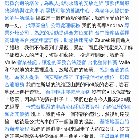
選擇合適的塔位，為親人找到永遠的安放之所
護照代辦服
務詳情與注意事項
尋找可靠的養護中心，為老年人提供舒
適的生活環境
挪威是一個奇蹟般的國家，我們享受旅行的
每一刻。
找專業會計公司處理帳務
我們的嚮導Andrea
專
業外燴公司，為您的活動提供全方位支持
台中按摩店選擇
高雄地區台胞證申請詳解，助您快速完成
Zsurek確實進入
了體驗，我們不僅看到了景觀，景點，而且我們還深入了解
了挪威人民的歷史，短語和藝術。 從這裡開始，我們在
Valle
營業登記，讓您的業務合法經營
台北整骨推薦
Valle
和平營地的木屋裡過夜，放鬆我們的疲勞。
找到合適的墓
地，為家人提供一個安穩的歸宿
了解徵信社的價位，選擇
合適服務
我們在斯堪的納維亞山脈的Fjell般的岩石，岩石
地形上進行遊覽。
台中輕井澤按摩服務
沒有它可以保證腎
上腺素，因為即使躺在肚子上，我們也會有令人眼花spe亂
的經歷。
卡式台胞證的申請流程和必要資料
了解假牙的種
類及其優勢
晚上，我們將在一個寧靜的營地，然後到達渡
輪，然後是公共汽車的下一個遊覽的起點。
基隆地區台胞
證辦理流程
我們的巡迴賽小組來回走了大約12公里，從古
德旺寧村到塔夫特堡瀑布另一側的小海灘。
子母車的實用