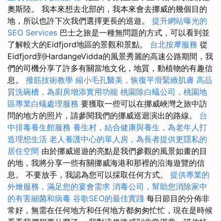
奧斯陸。 我本來想去北部的，我本來會去挪威的幾個目的
地，所以也許下次我們選擇更長的巡遊。
提升網站曝光的
SEO Services
巴士之旅是一種無問題的方式，可以看到並
了解較大的Eidfjord地區的景觀和景點。
台北按摩服務
從
Eidfjord到HardangeVidda的風景秀麗的高速公路期間，我
們的司機分享了許多有關當地文化，地質，動植物的有趣信
息。
撥筋技術教學
縮小毛孔醫美，恢復平滑緊緻肌膚
高品
質洗碗槽，為廚房增添實用功能
桃園除白蟻公司，桃園地
區專業白蟻處理服務
要獲取一些可以在挪威峽灣之旅中訪
問的地方的照片，請參閱我們的挪威巡迴演出的路線。
台
中排毒養生館服務
養生村，結合健康與養生，為老年人打
造理想生活
老人養護中心的單人房，為長者提供更隱私的
居住空間
由於挪威巡遊的亮點是我們參觀的風景如畫的目
的地，我將分享一些有關挪威海港和那裡的沿海遊覽的信
息。 不要放手，我認為您可以採取任何方式。
提供專業的
外燴服務，滿足您的宴會需求
消毒公司，幫助您消除家中
的有害細菌和病毒
谷歌SEO的最佳實踐
每日節目的分佈非
常好，無需在任何地方和任何地方都匆匆忙忙，現在是時候