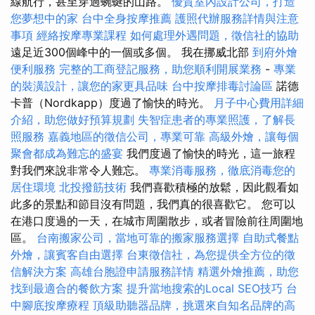
線航行，甚至穿過蜿蜒的山路。
優質室內設計公司，打造
您夢想中的家
台中全身按摩推薦
護照代辦服務詳情與注意
事項
經絡按摩專業課程
如何處理外遇問題，徵信社的協助
遠足近300個峰中的一個或多個。 我在挪威北部
到府外燴
便利服務
完整的工商登記服務，助您順利開展業務
-
專業
的裝潢設計，讓您的家更具品味
台中按摩排毒討論區
諾德
卡普（Nordkapp）度過了愉快的時光。
月子中心費用詳細
介紹，助您做好預算規劃
失智症患者的專業照護，了解長
照服務
嘉義地區的徵信公司，專業可靠
高級外燴，讓每個
聚會都成為難忘的盛宴
我們度過了愉快的時光，這一旅程
對我們來說非常令人難忘。
專業消毒服務，徹底消毒您的
居住環境
北投撥筋技術
我們喜歡積極的放鬆，因此觀看如
此多的景點和節目沒有問題，我們真的很喜歡它。 您可以
在港口度過的一天，在城市周圍散步，或者冒險前往周圍地
區。
台南搬家公司，當地可靠的搬家服務選擇
自助式餐點
外燴，讓賓客自由選擇
台東徵信社，為您提供全方位的徵
信解決方案
高雄台胞證申請服務詳情
精選外燴推薦，助您
找到最適合的餐飲方案
提升當地搜索的Local SEO技巧
台
中腳底按摩療程
頂級助聽器品牌，挑選來自知名品牌的高