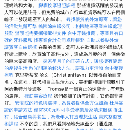
理網絡和大海。
腳底按摩證照課程
那些選擇活躍的發現的
人可以使用註冊，但免費的城市自行車租賃系統可以在兩個
輪子上發現這座宜人的城市。
尋找優質的外燴廠商，讓您
的活動無懈可擊
桃園除白蟻公司，桃園地區專業白蟻處理
服務
辦護照需要攜帶哪些文件
台中牙醫推薦，專業且有口
碑的牙科服務
找專業會計公司處理帳務
自助式餐點外燴，
讓賓客自由選擇
在路的盡頭，您可以在歐洲最長的購物/步
行街上購物，欣賞除了高科技外，還成為丹麥的另一個像徵
的巨大樂高商店。
探索坐月子的正確方式，讓您擁有健康
的產後生活
散光問題的解決方法，讓視力更清晰
台中整復
療程
克里斯蒂安·哈文（ChristianHavn）以獲得自治而聞
名，在這裡，替代和自主生活方式，美術館和咖啡館吸引了
阿姆斯特丹等遊客。 Tromsø是一個真正的珠寶盒，有無數
的選擇。
撥筋美容療程
我們參加了所有計劃，它們都非常
好。
安養院的特色與選擇，為長者提供全方位照顧
杜拜簽
證的申請方法
僅需300元即可享受專業居家清潔服務
養生
村，結合健康與養生，為老年人打造理想生活
美式整復技
術課程
不幸的是，我們只看到極地光線至少（通過鏡