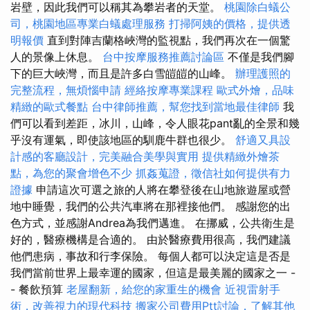
岩壁，因此我們可以稱其為攀岩者的天堂。
桃園除白蟻公
司，桃園地區專業白蟻處理服務
打掃阿姨的價格，提供透
明報價
直到對陣吉蘭格峽灣的監視點，我們再次在一個驚
人的景像上休息。
台中按摩服務推薦討論區
不僅是我們腳
下的巨大峽灣，而且是許多白雪皚皚的山峰。
辦理護照的
完整流程，無煩惱申請
經絡按摩專業課程
歐式外燴，品味
精緻的歐式餐點
台中律師推薦，幫您找到當地最佳律師
我
們可以看到差距，冰川，山峰，令人眼花pant亂的全景和幾
乎沒有運氣，即使該地區的馴鹿牛群也很少。
舒適又具設
計感的客廳設計，完美融合美學與實用
提供精緻外燴茶
點，為您的聚會增色不少
抓姦蒐證，徵信社如何提供有力
證據
申請這次可選之旅的人將在攀登後在山地旅遊屋或營
地中睡覺，我們的公共汽車將在那裡接他們。 感謝您的出
色方式，並感謝Andrea為我們邁進。 在挪威，公共衛生是
好的，醫療機構是合適的。 由於醫療費用很高，我們建議
他們患病，事故和行李保險。 每個人都可以決定這是否是
我們當前世界上最幸運的國家，但這是最美麗的國家之一 -
- 餐飲預算
老屋翻新，給您的家重生的機會
近視雷射手
術，改善視力的現代科技
搬家公司費用Ptt討論，了解其他