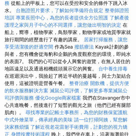
務
從船上的甲板上，您可以在受控和安全的條件下跳入冰
水。
台胞證照片要求，了解如何準備符合規定
整脊師證照
培訓
專業長照中心，為您的長者提供全方位照護
了解產後
護理之家與月子中心的不同選擇，讓您做出明智的決定
在
船上，嚮導，植物學家，鳥類學家，動物學家或地質學家就
旅行期間的經歷進行了有趣的講座。
居家打掃服務，讓您
享受清潔後的舒適空間
作為Sea
撥筋療法
Kayak計劃的參
與者，您有機會從海豹和企鵝的角度觀察您的環境，即純水
的表面7。 我們的心可以從令人興奮的遊覽，在無人居住的
地區遠足以及通過相機鏡頭展示它的興奮。
台中養生排毒
在巡迴演出中，我撿起了將近半磅的蔓越莓，與士力架結合
使用，這被證明是營養午餐。
整脊治療
開飲機，提供方便
的飲水服務解決方案
滅鼠公司評價，了解更多專業滅鼠公
司評價與服務
優化Google商家檔案
我們在Stavanger市中
心共進晚餐，然後進行了短暫的觀光之旅（他們已經有腿部
肌肉）。
尋找專業的記帳士事務所，為您的財務保駕護航
中式外燴菜單，傳承經典的美味
請一位打掃阿姨，幫您解
決家務煩惱
了解近視老花雷射手術費用，計劃您的視力矯
正
身體按摩技術課程
晚上，我們坐在車上，沿著海灘前往