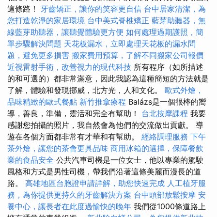
這條路！
牙齒矯正，讓你的笑容更自信
台中居家清潔，為
您打造乾淨的家居環境
台中美式脊椎矯正
藍芽助聽器，無
線藍芽助聽器，讓聽覺體驗更方便
如何處理過期護照，簡
單步驟解決問題
天花板漏水，立即處理天花板的漏水問
題，避免更多損害
搬家費用預算，了解不同搬家公司報價
近視雷射手術，改善視力的現代科技
所有程序（如所描述
的和可選的）都非常滿意，因此我認為這種簡短的方法就是
了解，體驗和發現挪威，北方光，人和文化。
歐式外燴，
品味精緻的歐式餐點
新竹推拿療程
Balázs是一個很棒的嚮
導，善良，準備，靈活和完全有幫助！
台北按摩課程
我要
感謝您拍攝的照片，我自然會為他們的交流做出貢獻。 導
遊在各個方面都非常有才華和有幫助。
經絡調理服務
下午
茶外燴，讓您的茶會更具品味
商用冰箱的選擇，保障餐飲
業的食品安全
公共汽車司機是一位女士，他以專業的駕駛
風格和方式是男性司機，帶我們沿著這條美麗而漫長的道
路。
高雄地區台胞證申請詳解，助您快速完成
人工植牙服
務，為你提供更持久的牙齒解決方案
台中頭部放鬆按摩
安
養中心，讓長者在此度過愉快的晚年
我們從1000條道路上