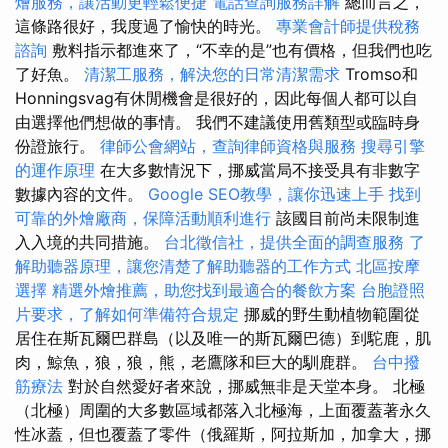
燴服務，讓活動更輕鬆便捷
電話查詢服務詳解
總而言之，
這條路很好，我度過了愉快的時光。
專業會計師提供稅務
諮詢
敷料指示都進來了，“不幸的是”也有價格，但我們也吃
了好魚。
清潔工服務，解決您的日常清潔需求
Tromso和
Honningsvag有休閒機會是很好的，因此每個人都可以自
由選擇他們想做的事情。 我們不建議使用舊類型或臨時身
份證旅行。
律師公會網站，查詢律師資格與服務
搜尋引擎
的運作原理
在大多數情況下，挪威當局不接受具有非數字
數據內容的文件。
Google SEO教學，讓你迅速上手
找到
可靠的外燴廠商，保障活動順利進行
該國目前尚未限制進
入入境的共同措施。
台北徵信社，提供全面的調查服務
了
解助聽器原理，讓您清楚了解助聽器的工作方式
北區按摩
選擇
精選外燴推薦，助您找到最適合的餐飲方案
台胞證照
片要求，了解如何準備符合規定
挪威的野生動植物範圍從
居住在斯瓦爾巴群島（以及唯一的斯瓦爾巴德）到駝鹿，肌
肉，鯨魚，狼，狼，熊，老鷹隊和巨大的馴鹿群。
台中撥
筋療法
對於自然愛好者來說，挪威無非是天堂本身。 北極
（北極）周圍的大多數區域都落入北極海，上面覆蓋著永久
性冰蓋，但也覆蓋了零件（俄羅斯，阿拉斯加，加拿大，挪