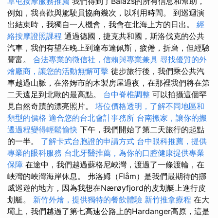
草屯按摩服務推薦
我們得到了Balázs的所有信息和幫助，
例如，我喜歡與駕駛員協商幾次，以利用時間。 到巡迴演
出結束時，我獨自一人機會，我會在北海上方的日出。
經
絡按摩證照課程
通過德國，捷克共和國，斯洛伐克的公共
汽車，我們有望在晚上到達布達佩斯，疲倦，折磨，但經驗
豐富。
合法專業的徵信社，信賴與專業兼具
尋找優質的外
燴廠商，讓您的活動無懈可擊
徒步旅行後，我們乘公共汽
車越過山脈，在洛姆市的木製房屋過夜，在那裡我們將在第
二天遠足到北歐的最高點。
台中脊椎調整
可以拍攝這個罕
見自然奇蹟的漂亮照片。
塔位價格透明，了解不同地區和
類型的價格
適合您的台北會計事務所
台南搬家，讓你的搬
遷過程變得輕鬆愉快
下午，我們開始了第二天旅行的起點
的一半。
了解卡式台胞證的申請方式
台中眼科推薦，提供
專業的眼科服務
台北牙醫推薦，為你的口腔健康提供專業
保障
在途中，我們越過蘇格尼峽灣，渡過了一條渡輪，在
峽灣的峽灣海岸休息。 弗洛姆（Flåm）是我們最期待的挪
威巡遊的地方，因為我想在Nærøyfjord的皮划艇上進行皮
划艇。
新竹外燴，提供獨特的餐飲體驗
新竹推拿療程
在大
壩上，我們越過了第七高速公路上的Hardanger高原，這是