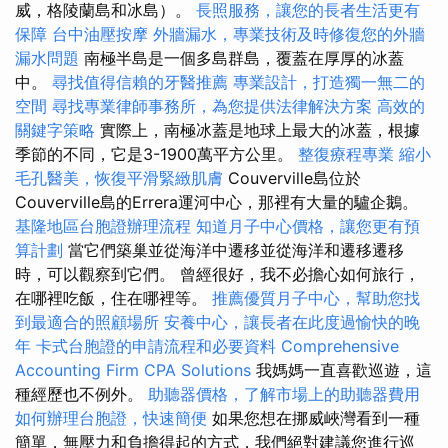
威，格陵蘭島和冰島）。
長照服務，讓您的長者生活更有
保障
台中油壓按摩
外牆漏水，專業技術及時修復您的外牆
漏水問題
南極半島是一個多島群島，覆蓋在厚厚的冰蓋
中。
尋找值得信賴的牙醫推薦
專業設計，打造獨一無二的
空間
尋找專業律師事務所，為您提供法律解決方案
高效的
關鍵字策略
實際上，南極冰蓋是地球上最大的冰蓋，根據
季節的不同，它是3-1900萬平方公里。
整復療程專業
縮小
毛孔醫美，恢復平滑緊緻肌膚
Couverville島位於
Couverville島的Errera運河中心，那裡有大量的驢企鵝。
基隆地區台胞證辦理流程
知道月子中心價格，讓您更有預
算計劃
當它們築巢並從海洋中遷移並從海洋和遷移遷移
時，可以觀察到它們。 曾經很好，我不必擔心如何旅行，
在哪裡吃飯，住在哪裡等。
推薦優質月子中心，幫助您找
到最適合的照顧場所
安養中心，讓長者在此度過愉快的晚
年
卡式台胞證的申請流程和必要資料
Comprehensive
Accounting Firm CPA Solutions
我媽媽一直喜歡巡遊，這
種經歷也不例外。
助聽器價格，了解市場上的助聽器費用
如何辦理台胞證，快速簡便
如果您想在挪威峽灣看到一種
簡單，無壓力和負擔得起的方式，我們絕對建議您進行巡