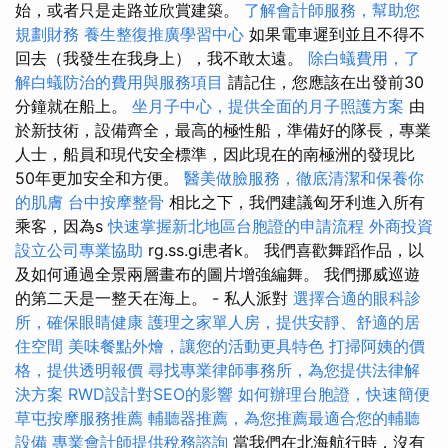
始，或者只是走路並欣賞建築。
了解會計師服務，幫助您
規劃財務
養生整復推廣學習中心
如果電車遲到並且不得不
回去（我發生在我身上），我不敢太遠。
除白蟻費用，了
解白蟻防治的費用與服務項目
請記住，您應該在出發前30
分鐘就在船上。
坐月子中心，提供全面的月子照護方案
由
於新技術，設備齊全，最高的極性船，準備好的隊長，專業
人士，船員和現代安全標準，因此現在的南極洲的發現比
50年更加安全和方便。
醫美做臉服務，徹底清潔和保養你
的肌膚
台中按摩整骨
相比之下，我們建議匈牙利進入所有
乘客，因為s
快速掌握新北地區台胞證的申請流程
外商投資
設立公司專業協助
rg.ss.gi患者k。 我們喜歡舞蹈作品，以
及如何通過全景兩層畫布的圖片增強編舞。 我們挪威巡遊
的第二天是一整天在海上。 - 私人派對
選擇合適的眼科診
所，確保眼睛健康
護理之家單人房，提供安靜、舒適的居
住空間
美味餐點外燴，讓您的活動更具特色
打掃阿姨的價
格，提供透明報價
尋找專業律師事務所，為您提供法律解
決方案
RWD設計對SEO的影響
如何辦理台胞證，快速簡便
草屯按摩服務推薦
輔聽器推薦，為您推薦最適合您的輔聽
設備
專業會計師提供稅務諮詢
當我們在北海航行時，沒有