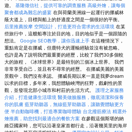
遊。
基隆徵信社，提供可靠的調查服務
高級外燴，讓每個
聚會都成為難忘的盛宴
在與荷蘭美洲線一起運行的挪威林
蔭大道上，目標與船上的舒適度之間是一個很好的平衡。
后里推薦按摩
空間設計，打造更符合需求的生活環境
在某
些旅行中，這艘船專注於目的地，目的地似乎是一個跟隨的
想法。
Google SEO教學，讓你迅速上手
在這種情況下，
重點肯定是在挪威，但鹿特犬的運輸經驗並沒有被忽略。
也許是為了說明我們最重要的經歷，比較了我們30多個較
大的旅程，《冰球世界》是最特別的三個冰上世界。 我們
非常享受自己，並且有不尋常的經歷。 在挪威美麗的美麗
景觀中，我們沒有承認。 挪威長期以來一直是我夢dream
以求的目標，多年來，我想體驗峽灣的狂野，戲劇性的景
觀，並發現北部小城市和村莊的生活方式。
護理之家服務
介紹，打造健康生活環境
醫美做臉服務，徹底清潔和保養
你的肌膚
藍芽助聽器，無線藍芽助聽器，讓聽覺體驗更方
便
半自動咖啡機，打造專業咖啡體驗
台北撥筋療法
精選外
燴推薦，助您找到最適合的餐飲方案
在參觀這個斯堪的納
維亞國家時，您可以沿著皇家首都行走，沿著幾英里的海岸