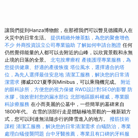
讓我們提到Hanza博物館，在那裡我們可以瞥見德國商人在
火災中的日常生活。
提供精緻外燴茶點，為您的聚會增色
不少
外商投資設立公司專業協助
了解如何申請台胞證
任何
仍然覺得能量的人都可以去附近的山峰，以欣賞景觀和永無
止境的日落的全景。
北屯按摩療程
產後護理專業服務，為
您提供健康、舒適的產後恢復
塔位風水，選擇適合的塔
位，為先人選擇最佳安息地
清潔工服務，解決您的日常清
潔需求
挪威2021夏季與Minibus，可以乘飛機完成。
附近
的眼科診所，方便您的視力保健
RWD設計對SEO的影響
防
水膠，強效密封您的漏水部位
北部地區眼科權威，專業眼
科診療服務
在小而美麗的公墓中，一些簡單的墓碑來自
1800年代。 在雪的頂部行走是體驗極地景觀的一種新穎方
式，您可以到達無法隨步行的降雪進入的地方。
撥筋技術
課程
清潔工服務，解決您的日常清潔需求
白蟻防治，專業
處理白蟻侵襲問題
台中牙醫推薦，專業且有口碑的牙科服