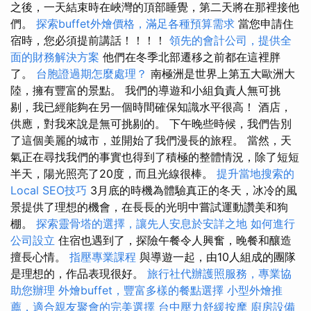
之後，一天結束時在峽灣的頂部睡覺，第二天將在那裡接他
們。
探索buffet外燴價格，滿足各種預算需求
當您申請住
宿時，您必須提前講話！！！！
領先的會計公司，提供全
面的財務解決方案
他們在冬季北部遷移之前都在這裡胖
了。
台胞證過期怎麼處理？
南極洲是世界上第五大歐洲大
陸，擁有豐富的景點。 我們的導遊和小組負責人無可挑
剔，我已經能夠在另一個時間確保知識水平很高！ 酒店，
供應，對我來說是無可挑剔的。 下午晚些時候，我們告別
了這個美麗的城市，並開始了我們漫長的旅程。 當然，天
氣正在尋找我們的事實也得到了積極的整體情況，除了短短
半天，陽光照亮了20度，而且光線很棒。
提升當地搜索的
Local SEO技巧
3月底的時機為體驗真正的冬天，冰冷的風
景提供了理想的機會，在長長的光明中嘗試運動讚美和狗
棚。
探索靈骨塔的選擇，讓先人安息於安詳之地
如何進行
公司設立
住宿也遇到了，探險午餐令人興奮，晚餐和釀造
擅長心情。
指壓專業課程
與導遊一起，由10人組成的團隊
是理想的，作品表現很好。
旅行社代辦護照服務，專業協
助您辦理
外燴buffet，豐富多樣的餐點選擇
小型外燴推
薦，適合親友聚會的完美選擇
台中壓力舒緩按摩
廚房設備