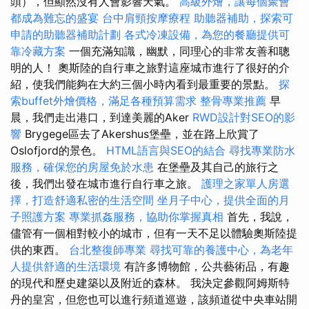
頭），但顯然沒有人會影響天氣。
高級外燴，讓每個聚會
都成為難忘的盛宴
台中肩頸按摩療程
助聽器補助，探索可
申請的助聽器補助計劃
各式冷凍設備，為您的餐廳提供可
靠冷藏方案
一個充滿知識，幽默，同理心的非常友善和聰
明的人！ 奧斯陸的自行車之旅對這座城市進行了很好的介
紹，使我們能夠在大約三個小時內看到最重要的景點。
探
索buffet外燴價格，滿足各種預算需求
整骨專業推薦
早
晨，我們走出港口，到達美麗的Aker
RWD設計對SEO的影
響
Brygege區去了Akershus堡壘，並在路上欣賞了
Oslofjord的景色。
HTML語言與SEO的結合
尋找專業防水
服務，確保您的房屋免於水患
在堡壘及其自己的旅行之
後，我們出發在城市進行自行車之旅。
護理之家單人房選
擇，打造舒適私密的生活空間
坐月子中心，提供全面的月
子照護方案
專業抓姦服務，協助你掌握真相
首先，我說，
儘管有一個相對較小的城市，但有一天不足以體驗奧斯陸提
供的東西。
台北整復師專業
尋找可靠的養護中心，為老年
人提供舒適的生活環境
有許多博物館，公共藝術品，有趣
的現代和歷史建築以及附近的森林。 我決定參觀阿姆斯特
丹的皇宮，但您也可以進行頻道巡遊，該頻道從中央車站開