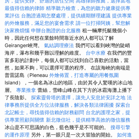
房，提供安靜、舒適的居住空間
高雄律師推薦，選擇當地
最值得信賴的律師
精準聽力檢查，為您的聽力健康提供專
業評估
台胞證過期怎麼處理，提供續期辦理建議
提供專業
的外燴服務，滿足您的宴會需求
請一位打掃阿姨，幫您解
決家務煩惱
申辦台胞證的台北服務
租一輛摩托艇幾個小
時，因此任何想在業餘時間靠近水的人都可以了解
Geiranger峽灣。
氣結調理療法
我們可以看到峽灣的陡峭
海岸，瀑布和幾乎難以理解的維度。
台中水療
在我們的豐
富多彩的計劃中，每個人都可以找到自己喜歡的活動，當
然，如果不夠，可以選擇可選的程序。 在該海峽的南端是
普雷諾島（Pleneau
外燴佈置，打造專屬的用餐氛圍
Island），一個名為冰山的地區，由於其令人驚嘆的冰山地
層。
專業推拿
蕾絲，雪峰山峰在其下方的冰霜海灘上播下
了長陰影。
探索靈骨塔的選擇，讓先人安息於安詳之地
法
律事務所提供全方位法律服務，解決各類法律困擾
探索台
北記帳士，尋找值得信賴的財務顧問
台北的護理之家，提
供專業照顧與關懷
新北徵信社，提供精準高效的徵信服務
冰山是不可思議的白色，藍色幾乎是不可能的。
搜尋引擎
的運作原理
另外，第一眼只是一次大冒險的開始。
如何進