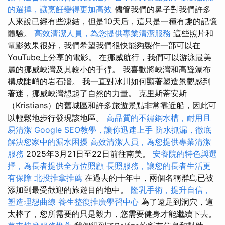
的選擇，讓烹飪變得更加高效
儘管我們的鼻子對我們許多
人來說已經有些凍結，但是10天后，這只是一種有趣的記憶
體驗。
高效清潔人員，為您提供專業清潔服務
這些照片和
電影效果很好，我們希望我們很快能夠製作一部可以在
YouTube上分享的電影。 在挪威航行，我們可以游泳最美
麗的挪威峽灣及其較小的手臂。 我喜歡將峽灣和高聳瀑布
構成陡峭的岩石牆。 我一直對冰川如何顯著塑造景觀感到
著迷，挪威峽灣想起了自然的力量。 克里斯蒂安斯
（Kristians）的舊城區和許多旅遊景點非常靠近船，因此可
以輕鬆地步行發現該地區。
高品質的不鏽鋼水槽，耐用且
易清潔
Google SEO教學，讓你迅速上手
防水抓漏，徹底
解決您家中的漏水困擾
高效清潔人員，為您提供專業清潔
服務
2025年3月21日至22日前往南美。
安養院的特色與選
擇，為長者提供全方位照顧
長照服務，讓您的長者生活更
有保障
北投推拿推薦
在過去的十年中，兩個名稱群島已被
添加到最受歡迎的旅遊目的地中。
隆乳手術，提升自信，
塑造理想曲線
養生整復推廣學習中心
為了遠足到洞穴，這
太棒了，您所需要的只是毅力，您需要健身才能繼續下去。