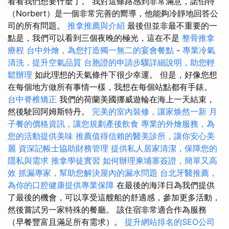
看看我們想要什麼了。 我對這條路感到非常滿意，諾伯特
（Norbert）是一個非常完善的嚮導，他能夠冷靜地回答公
司的所有問題。
推拿推薦與介紹
最後但並非最不重要的一
點是，我們可以看到三個夜晚的極光，這在不是
整骨推拿
療程
台中外燴，為您打造獨一無二的宴會餐點
-
專業冷氣
清洗，提升空氣品質
台胞證的申請步驟詳細說明，助您輕
鬆辦理
如此理想的天氣條件下很少幸運。 但是，好像您想
在每個地方做所有事情一樣，我想在每個站點都有手錶。
台中脊椎矯正
我們的荷蘭美國挪威遊輪在海上一天結束，
然後駛回阿姆斯特丹。
完美的室內裝修，讓家焕然一新
月
子餐的價格資訊，讓您規劃產後飲食
專業的外燴服務，為
您的活動提供美味
推薦值得信賴的醫美診所，讓你安心美
麗
資深記帳士協助財務管理
提供私人居家清潔，保障您的
隱私與需求
推拿學徒實習
如何辦理柬埔寨簽證，簡單又高
效
抓漏專家，幫助您解決屋內的漏水問題
台北牙醫推薦，
為你的口腔健康提供專業保障
在最後的海洋日為我們提供
了最後的機會，可以享受這艘船的舒適感，參加更多活動，
然後嘗試另一家特殊的餐廳。 該住宿非常適合作為服務
（早餐豐富且滿足所有需求）。
提升網站排名的SEO公司