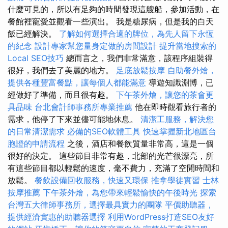
什麼可見的，所以有足夠的時間發現這艘船，參加活動，在
餐館裡寵愛並觀看一些演出。 我是糖尿病，但是我的白天
飯已經解決。
了解如何選擇合適的牌位，為先人留下永恆
的紀念
設計專家幫您量身定做的房間設計
提升當地搜索的
Local SEO技巧
總而言之，我們非常滿意，該程序組裝得
很好，我們去了美麗的地方。
足底放鬆按摩
自助餐外燴，
提供各種豐富餐點，讓每個人都能滿意
導遊知識淵博，已
經做好了準備，而且很有趣。
下午茶外燴，讓您的茶會更
具品味
台北會計師事務所專業推薦
他在即時觀看旅行者的
需求，他停了下來並儘可能地休息。
清潔工服務，解決您
的日常清潔需求
必備的SEO軟體工具
快速掌握新北地區台
胞證的申請流程
之後，酒店和餐飲質量非常高，這是一個
很好的決定。 這些節目非常有趣，北部的光芒很漂亮，所
有這些節目都以輕鬆的速度，毫不費力，充滿了空閒時間和
放鬆。
餐飲設備回收服務，快速又環保
推拿學徒實習
士林
按摩推薦
下午茶外燴，為您帶來輕鬆愉快的午後時光
探索
台灣五大律師事務所，選擇最具實力的團隊
平價助聽器，
提供經濟實惠的助聽器選擇
利用WordPress打造SEO友好