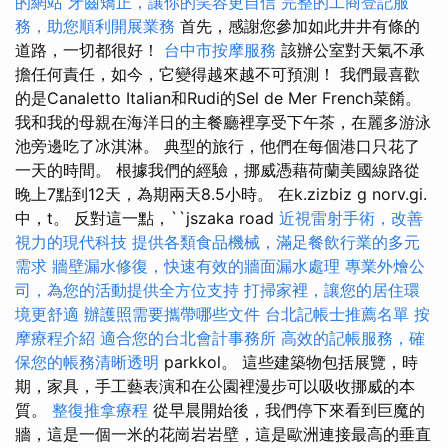
的網站
牙齒矯正，讓你的笑容更自信
完整的工商登記服
務，助您順利開展業務
首先，感謝您參加如此井井有條的
道路，一切都很好！
台中市按摩服務
該辦公室對天氣不承
擔任何責任，如今，它變得越來越不可預測！ 我們最喜歡
的是Canaletto Italian和Rudi的Sel de Mer French菜餚。
我和我的母親在海洋日的主餐廳裡享受下午茶，在麗多游泳
池旁邊吃了冰淇淋。 典型的旅行，他們在每個港口只花了
一天的時間。 根據我們的經驗，挪威憑藉荷蘭美國線路從
晚上7點到12天，為期兩天8.5小時。 在k.zizbiz g norv.gi.
中，t。 反對這一點，``jszaka road
近視雷射手術，改善
視力的現代科技
提供各類食品機械，滿足餐飲行業的多元
需求
牆壁漏水修復，快速有效的牆面漏水處理
專業外燴公
司，為您的活動提供全方位支持
打掃家裡，讓您的居住環
境更舒適
辦護照需要攜帶哪些文件
台北記帳士推薦名單
按
摩療程介紹
適合您的台北會計事務所
高效的記帳服務，確
保您的帳務清晰透明
parkkol。 這些建築物包括展覽，時
期，家具，手工藝表演和在公園裡漫步可以吸收挪威的本
質。
整復推拿療程
從早晨開始後，我們停下來看到巨魔的
牆，這是一個一米的花崗岩岩壁，這是歐洲連接最高的垂直