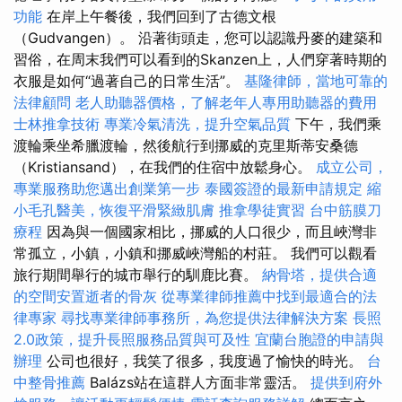
功能
在岸上午餐後，我們回到了古德文根
（Gudvangen）。 沿著街頭走，您可以認識丹麥的建築和
習俗，在周末我們可以看到的Skanzen上，人們穿著時期的
衣服是如何“過著自己的日常生活”。
基隆律師，當地可靠的
法律顧問
老人助聽器價格，了解老年人專用助聽器的費用
士林推拿技術
專業冷氣清洗，提升空氣品質
下午，我們乘
渡輪乘坐希臘渡輪，然後航行到挪威的克里斯蒂安桑德
（Kristiansand），在我們的住宿中放鬆身心。
成立公司，
專業服務助您邁出創業第一步
泰國簽證的最新申請規定
縮
小毛孔醫美，恢復平滑緊緻肌膚
推拿學徒實習
台中筋膜刀
療程
因為與一個國家相比，挪威的人口很少，而且峽灣非
常孤立，小鎮，小鎮和挪威峽灣船的村莊。 我們可以觀看
旅行期間舉行的城市舉行的馴鹿比賽。
納骨塔，提供合適
的空間安置逝者的骨灰
從專業律師推薦中找到最適合的法
律專家
尋找專業律師事務所，為您提供法律解決方案
長照
2.0政策，提升長照服務品質與可及性
宜蘭台胞證的申請與
辦理
公司也很好，我笑了很多，我度過了愉快的時光。
台
中整骨推薦
Balázs站在這群人方面非常靈活。
提供到府外