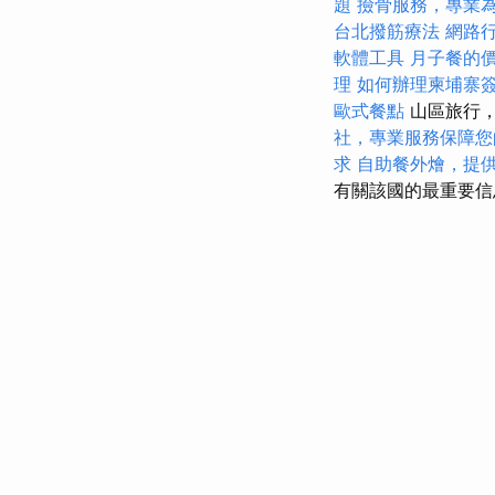
題
撿骨服務，專業
台北撥筋療法
網路
軟體工具
月子餐的
理
如何辦理柬埔寨
歐式餐點
山區旅行，
社，專業服務保障您
求
自助餐外燴，提
有關該國的最重要信