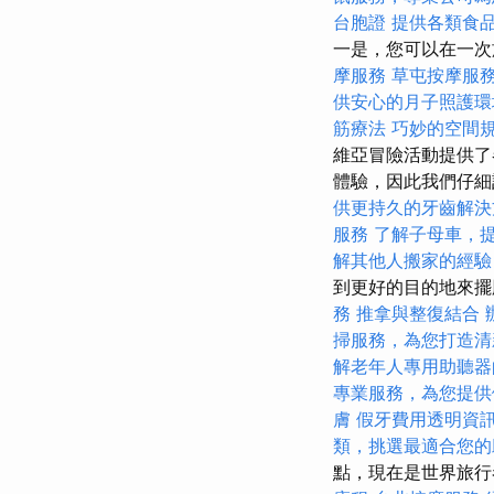
台胞證
提供各類食
一是，您可以在一次
摩服務
草屯按摩服
供安心的月子照護環
筋療法
巧妙的空間
維亞冒險活動提供了
體驗，因此我們仔
供更持久的牙齒解決
服務
了解子母車，
解其他人搬家的經驗
到更好的目的地來
務
推拿與整復結合
掃服務，為您打造清
解老年人專用助聽器
專業服務，為您提供
膚
假牙費用透明資
類，挑選最適合您的
點，現在是世界旅