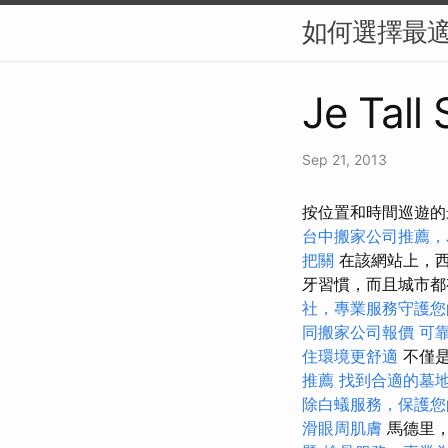
如何選擇最適
Je Tall
Sep 21, 2013
按位置和時間巡遊的
台中搬家公司推薦，
把關
在該網站上，西
牙習慣，而且城市
社，專業服務守護您
同搬家公司報價
可
住環境更舒適
不僅是
推薦
找到合適的墓
除白蟻服務，保護您
滑眼周肌膚
馬德里，