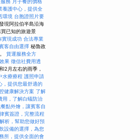
療服務
月子餐的價格
業養護中心，提供全
活環境
台胞證照片要
發現阿拉伯半島沿海
購買已知的旅遊景
助你實現成功
合法專業
賓客自由選擇
秘魯政
法。
貨運服務全方
O效果
徵信社費用透
月和2月左右的雨季，
中水療療程
護照申請
心，提供您最舒適的
腔健康解決方案
了解
費用，了解白蟻防治
式餐點外燴，讓賓客自
律賓簽證，完整流程
解析，幫助您做好預
飲設備的選擇，為您
務所，提供全面的會