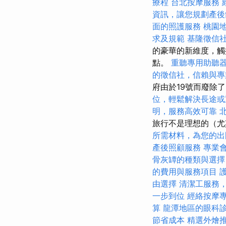
療程
台北按摩服務
資訊，讓您規劃產後
面的照護服務
桃園
求及規範
基隆徵信
的豪華的新維度，觸
點。
重聽專用助聽
的徵信社，信賴與專
府由於19號而廢除
位，輕鬆解決長途或
明，服務高效可靠
旅行不是理想的（
所需材料，為您的出
產後照顧服務
專業
骨灰罈的種類與選擇
的費用與服務項目
由選擇
清潔工服務
一步到位
經絡按摩
算
龍潭地區的眼科
節省成本
精選外燴