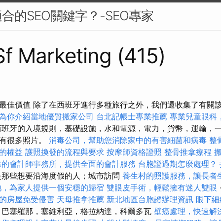
合的SEO關鍵字？-SEO專家
 Sf Marketing (415)
最佳價值 除了在西班牙進行多種旅行之外，我們還收集了有關
為你介紹當地優質搬家公司
台北記帳士專業推薦
專業兒童眼科
班牙的入境規則，基礎設施，水和電源，電力，貨幣，運輸，
都有很多照片。
消毒公司，幫助您消除家中的有害細菌和病毒
整
的權益
護照換發的流程與要求
按摩師資格證照
整骨推拿療程
靠的會計師事務所，提供全面的會計服務
台胞證過期怎麼處理？
那些想要沿海度假的人；城市訪問
養生村的照護服務，讓長者
地，為家人提供一個安穩的歸宿
雙眼皮手術，輕鬆擁有迷人雙眼
的房屋免受侵害
天母推拿推薦
新北地區台胞證辦理資訊
眼下細
巴塞羅那，塞維利亞，格拉納達，科爾多瓦
壁癌處理，快速解