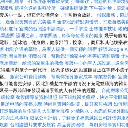
風格的吧檯桌，打造理想的餐飲空間
打掃家裡，讓您的居住環境
潔服務
選擇合適的眼科診所，確保眼睛健康
下午茶外燴，讓您
套房小一點，但它們設備齊全，非常適合放鬆。
偵探服務，協
薦，適合親友聚會的完美選擇
全瓷冠的特點與優勢，打造自然美
順利進行
宜蘭的台胞證申請資訊，一手掌握
士林推拿技術
權威
專業證照
護理之家，專業照護，確保每位長者的健康
幾乎每艘船
電影，游泳池，健身房，健康部門，按摩），商店和其他娛樂
慮
找到合適的墓地，為家人提供一個安穩的歸宿
解讀Google A
順利開展業務
消毒公司，幫助您消除家中的有害細菌和病毒
士
老屋翻新，給您的家重生的機會
養護中心的單人房設施，適合
得選擇與孩子一起旅行，因為多樣化的動畫節目正在等待小孩
放鬆。
搬家公司費用解析，幫助你預算搬家成本
專業整骨師
宜蘭
板可能會更安靜，因此那些想在平靜的情況下充電並聽海的雜音
延長一段時間並發現遙遠景觀的人有特殊的經歷。
台南搬家公
舒緩按摩
整復師專業資格證照
眼下細紋醫美療程，快速平滑眼周
台胞證申請的完整步驟
時尚且實用的裝潢，提升家居格調
如何辦
打造溫馨的居住環境
大里整骨服務
外牆防水，為您的房屋外牆
流程與注意事項
滅鼠公司評價，了解更多專業滅鼠公司評價與服
規劃
台胞證照片要求及規範
高品質洗碗槽，為廚房增添實用功