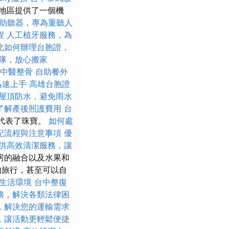
地區提供了一個機
助聽器，專為重聽人
程
人工植牙服務，為
北如何辦理台胞證，
隊，放心搬家
中中醫整骨
自助餐外
你迅速上手
高雄台胞證
屋頂防水，避免雨水
了解產後照護費用
台
時代表了珠寶。
如何處
記流程與注意事項
優
供高效清潔服務，讓
房的融合以及水果和
的旅行，甚至可以自
生活環境
台中整復
務，解決各類法律困
，解決您的運輸需求
，讓活動更輕鬆便捷