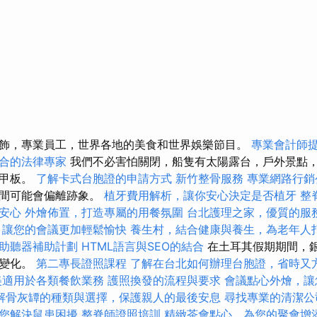
飾，專業員工，世界各地的美食和世界娛樂節目。
專業會計師
合的法律專家
我們不必害怕關閉，船隻有太陽露台，戶外景點
景甲板。
了解卡式台胞證的申請方式
新竹整骨服務
專業網路行銷
時間可能會偏離跡象。
植牙費用解析，讓你安心決定是否植牙
整
安心
外燴佈置，打造專屬的用餐氛圍
台北護理之家，優質的服
，讓您的會議更加輕鬆愉快
養生村，結合健康與養生，為老年人
助聽器補助計劃
HTML語言與SEO的結合
在土耳其假期期間，
生變化。
第二專長證照課程
了解在台北如何辦理台胞證，省時又
美適用於各類餐飲業務
護照換發的流程與要求
會議點心外燴，讓
解骨灰罈的種類與選擇，保護親人的最後安息
尋找專業的清潔公
您解決鼠患困擾
整脊師證照培訓
精緻茶會點心，為您的聚會增