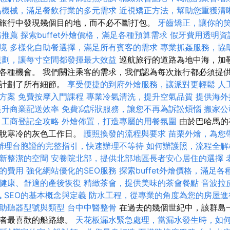
品機械，滿足餐飲行業的多元需求
近視矯正方法，幫助您重獲清
旅行中發現幾個目的地，而不必不斷打包。
牙齒矯正，讓你的
務推薦
探索buffet外燴價格，滿足各種預算需求
假牙費用透明資
境
多樣化自助餐選擇，滿足所有賓客的需求
專業抓姦服務，協
規劃，讓每寸空間都發揮最大效益
巡航旅行的道路為地中海，加
各種機會。 我們關注乘客的需求，我們認為每次旅行都必須提
細計劃了所有細節。
享受便捷的到府外燴服務，讓派對更輕鬆
人
方案
免費按摩入門課程
專業冷氣清洗，提升空氣品質
提供海外
提升商業配送效率
免費寫訴狀服務，讓您不再為訴訟煩惱
搬家公
工商登記全攻略
外燴佈置，打造專屬的用餐氛圍
由於巴哈馬的
擺脫寒冷的灰色工作日。
護照換發的流程與要求
苗栗外燴，為您
辦理台胞證的完整指引，快速辦理不等待
如何辦護照，流程全解
新整潔的空間
安養院北部，提供北部地區長者安心居住的選擇
的費用
強化網站優化的SEO服務
探索buffet外燴價格，滿足
健康、舒適的產後恢復
精緻茶會，提供美味的茶會餐點
音波拉
訊
SEO的基本概念與定義
防水工程，從專業的角度為您的房屋進
助聽器型號與類型
台中中醫整骨
在過去的幾個世紀中，該群島
行者最喜歡的船路線。
天花板漏水緊急處理，當漏水發生時，如