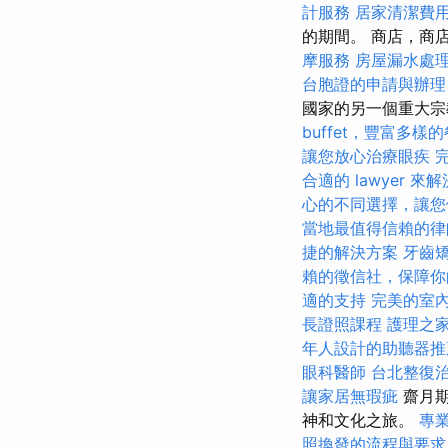
計服務
居家清潔費
的期間。 商店，商
摩服務
房屋漏水處
台胞證的申請與辦理
國家的另一個重大宗
buffet，豐富多樣
讓您放心治療眼疾
合適的 lawyer 
心的不同選擇，讓您
當地最值得信賴的律
捷的解決方案
牙齒
賴的徵信社，保障你
適的支持
完美的室
長證照課程
護理之
年人設計的助聽器推
眼科醫師
台北整復
讓家居無瑕疵
齋月期
神和文化之旅。
專
照換發的流程與要求