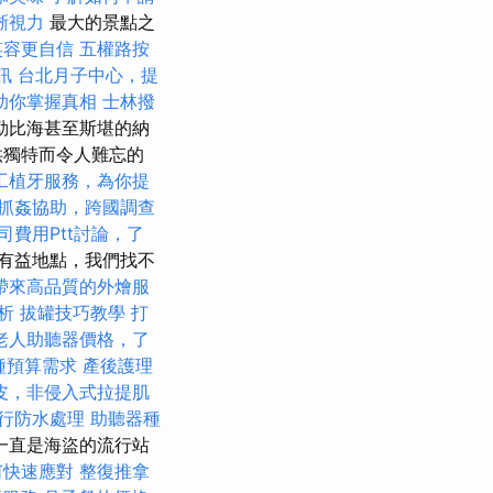
晰視力
最大的景點之
笑容更自信
五權路按
訊
台北月子中心，提
助你掌握真相
士林撥
勒比海甚至斯堪的納
供獨特而令人難忘的
工植牙服務，為你提
抓姦協助，跨國調查
司費用Ptt討論，了
有益地點，我們找不
帶來高品質的外燴服
析
拔罐技巧教學
打
老人助聽器價格，了
各種預算需求
產後護理
皮，非侵入式拉提肌
行防水處理
助聽器種
一直是海盜的流行站
何快速應對
整復推拿