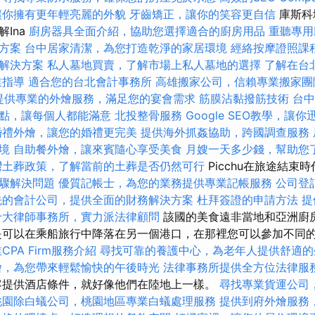
讓你擁有更年輕亮麗的外貌
牙齒矯正，讓你的笑容更自信
庫斯科
Ina
廚房器具全面介紹，協助您選擇適合的廚房用品
重聽專用
方案
台中居家清潔，為您打造乾淨的家居環境
經絡按摩證照課
解決方案
私人墓地買賣，了解市場上私人墓地的選擇
了解在台
業指導
適合您的台北會計事務所
高雄搬家公司，信賴專業搬家團
提供專業的外燴服務，滿足您的宴會需求
筋膜沾黏撥筋技術
台
點，讓每個人都能滿意
北投整骨服務
Google SEO教學，讓
婚禮外燴，讓您的婚禮更完美
提供海外抓姦協助，跨國調查服務
境
自助餐外燴，讓來賓隨心享受美食
月嫂一天多少錢，幫助您
灣土葬政策，了解當前的土葬是否仍然可行
Picchu在旅途結束
驟解決問題
優質記帳士，為您的業務提供專業記帳服務
公司登
先的會計公司，提供全面的財務解決方案
杜拜簽證的申請方法
提
十大律師事務所，實力派法律顧問
該國的美食遠非當地和亞洲廚
是可以在乘船旅行中降落在另一個港口，在那裡您可以參加不同
CPA Firm服務介紹
尋找可靠的養護中心，為老年人提供舒適的
燴，為您帶來輕鬆愉快的午後時光
法律事務所提供全方位法律服
客提供酒店條件，就好像他們在陸地上一樣。
尋找專業貨運公司
桃園除白蟻公司，桃園地區專業白蟻處理服務
提供到府外燴服務