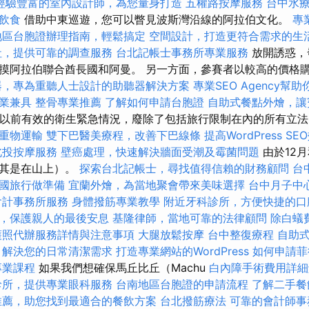
經驗豐富的室內設計師，為您量身打造
五權路按摩服務
台中水
飲食
借助中東巡遊，您可以瞥見波斯灣沿線的阿拉伯文化。
專
地區台胞證辦理指南，輕鬆搞定
空間設計，打造更符合需求的生
社，提供可靠的調查服務
台北記帳士事務所專業服務
放開誘惑，
摸阿拉伯聯合酋長國和阿曼。 另一方面，參賽者以較高的價格
器，專為重聽人士設計的助聽器解決方案
專業SEO Agency幫
業兼具
整骨專業推薦
了解如何申請台胞證
自助式餐點外燴，讓
了以前有效的衛生緊急情況，廢除了包括旅行限制在內的所有立
重物運輸
雙下巴醫美療程，改善下巴線條
提高WordPress SE
北投按摩服務
壁癌處理，快速解決牆面受潮及霉菌問題
由於12
尤其是在山上）。
探索台北記帳士，尋找值得信賴的財務顧問
台
國旅行做準備
宜蘭外燴，為當地聚會帶來美味選擇
台中月子中
會計事務所服務
身體撥筋專業教學
附近牙科診所，方便快捷的口
，保護親人的最後安息
基隆律師，當地可靠的法律顧問
除白蟻
護照代辦服務詳情與注意事項
大腿放鬆按摩
台中整復療程
自助
，解決您的日常清潔需求
打造專業網站的WordPress
如何申請菲
專業課程
如果我們想確保馬丘比丘（Machu
白內障手術費用詳細
診所，提供專業眼科服務
台南地區台胞證的申請流程
了解二手餐
推薦，助您找到最適合的餐飲方案
台北撥筋療法
可靠的會計師事