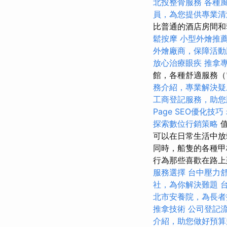
北投整骨服務
各種
員，為您提供專業清
比普通的酒店房間和
鬆按摩
小型外燴推
外燴廠商，保障活動
放心治療眼疾
推拿
館，各種舒適服務（
務介紹，專業解決疑
工商登記服務，助您
Page SEO優化技巧
探索數位行銷策略
值
可以在日常生活中
同時，船隻的各種甲
行為那些喜歡在路上
服務選擇
台中壓力
社，為你解決難題
北市安養院，為長者
推拿技術
公司登記
介紹，助您做好預算