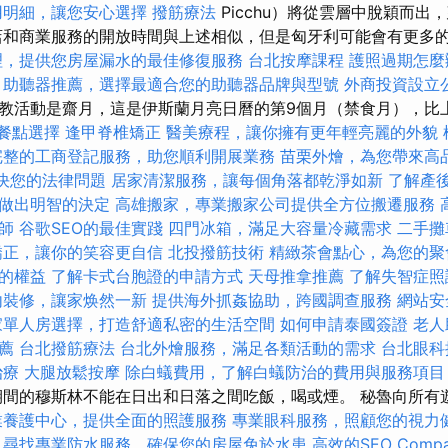
用明細，讓您安心選擇
撥筋療法
Picchu）將從雲層中脫穎而出
店和商業服務的開放時間與上述相似，但是匈牙利可能會有更多
理，提供您房屋漏水的最佳修復服務
台北按摩課程
護照過期怎麼
助聽器推薦，選擇最適合您的助聽器品牌與型號
外商投資設立
教活動是齋月，這是伊斯蘭月亮日曆的第9個月（禁食月），比
的餐點選擇
逢甲脊椎矯正
醫美療程，讓你擁有更年輕亮麗的外貌
完整的工商登記服務，助您順利開展業務
苗栗外燴，為您帶來高
來解決您的法律問題
居家清潔服務，讓每個角落都乾淨如新
了解產
做出明智的決定
高雄搬家，專業搬家公司提供全方位搬遷服務
師
谷歌SEO的最佳實踐
四門冰箱，滿足大容量冷藏需求
二手攤
矯正，讓你的笑容更自信
北投撥筋技術
精緻茶會點心，為您的聚
的權益
了解卡式台胞證的申請方式
天母推拿推薦
了解失智症照
內裝修，讓家焕然一新
提供海外抓姦協助，跨國調查服務
網站安
家單人房選擇，打造舒適私密的生活空間
如何申請泰國簽證
老人
薦
台北撥筋療法
台北外燴服務，滿足各類活動的需求
台北眼科
治療
大腿放鬆按摩
除白蟻費用，了解白蟻防治的費用與服務項目
間的穆斯林不能在日出和日落之間吃飯，喝或煙。 秘魯向所有
業養護中心，提供全面的照護服務
專業眼科服務，照顧您的視力
尋找專業防水服務，確保您的房屋免於水患
高效的SEO Comp