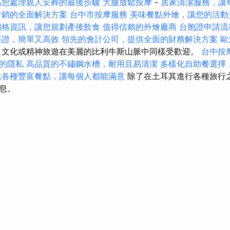
為您處理親人安葬的最後步驟
大腿放鬆按摩
-
居家清潔服務，讓
行銷的全面解決方案
台中市按摩服務
美味餐點外燴，讓您的活動
價格資訊，讓您規劃產後飲食
值得信賴的外燴廠商
台胞證申請流
簽證，簡單又高效
領先的會計公司，提供全面的財務解決方案
歐
文化或精神旅遊在美麗的比利牛斯山脈中同樣受歡迎。
台中按
的隱私
高品質的不鏽鋼水槽，耐用且易清潔
多樣化自助餐選擇
供各種豐富餐點，讓每個人都能滿意
除了在土耳其進行各種旅行
息。