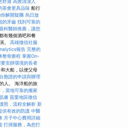
更舒適
高效清潔人
的茶會更具品味
船行
助你解開疑團
烏日放
觀的牙齒
找到可靠的
眼科醫師推薦，讓您
都有幾個酒吧和餐
表演。
高雄徵信社服
nalytics報告
完整的
林整骨療程
掌握On-
需要安靜環境的長者
子和大船，以便父母
台胞證的申請與辦理
的人。 海洋船的旅
司，當地可靠的搬家
肌膚
苗栗地區徵信
護照，流程全解析
新
提供有效的防護
中醫
務
月子中心費用詳細
能
打掃服務，為您打