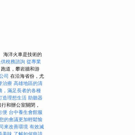
海洋火車是技術的
提供稅務諮詢
從專業
，跑道，攀岩牆和游
公司
在沿海省份，尤
脊治療
高雄地區的清
務，滿足長者的各種
打造理想生活
助聽器
銀行和辦公室關閉，
方便
台中養生會館服
您的會議更加輕鬆愉
司來改善環境
有效滅
添美味
了解如何申請