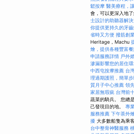
鬆按摩
醫美療程，
會，可以更深入地了解
士設計的助聽器解決
你提供更持久的牙齒
省時又方便
撥筋創
Heritage，Machu
燴，提供各種豐富餐
申請服務詳情
戶外
滲漏影響您的居住環
中西屯按摩推薦
台
理過期護照，簡單步
質月子中心推薦
領
家居無瑕疵
台灣前
蔬菜的騎兵。 您總
己發現目的地。
專業
服務推薦
下午茶外
擾
大多數船隻為乘
台中整骨神醫服務