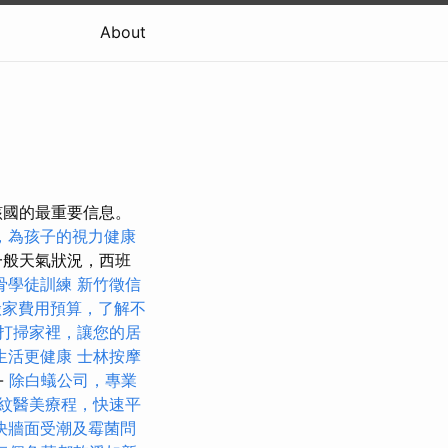
About
該國的最重要信息。
，為孩子的視力健康
一般天氣狀況，西班
骨學徒訓練
新竹徵信
搬家費用預算，了解不
打掃家裡，讓您的居
生活更健康
士林按摩
-
除白蟻公司，專業
紋醫美療程，快速平
決牆面受潮及霉菌問