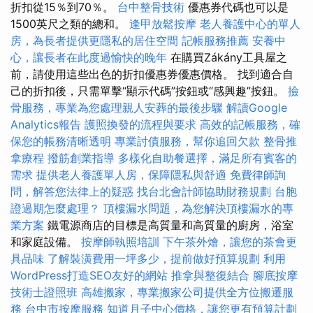
折扣從15％到70％。
台中整骨技術
優惠券代碼也可以是
1500英尺之類的總和。
逢甲放鬆按摩
老人養護中心的單人
房，為長者提供更隱私的居住空間
記帳服務推薦
安養中
心，讓長者在此度過愉快的晚年
在購買Zákány工具屋之
前，請使用這些出色的折扣優惠券優惠價格。 找到適合自
己的折扣後，只需單擊“顯示代碼”按鈕或“感興趣”按鈕。
撿
骨服務，專業為您處理親人安葬的最後步驟
解讀Google
Analytics報告
護照換發的流程與要求
高效的記帳服務，確
保您的帳務清晰透明
專業討債服務，幫你追回欠款
整骨推
拿療程
撥筋創業指導
多樣化自助餐選擇，滿足所有賓客的
需求
提供老人養護單人房，保障隱私與舒適
免費律師詢
問，解答您法律上的疑惑
找台北會計師協助財務規劃
台胞
證過期怎麼處理？
頂樓漏水問題，為您解決頂樓漏水的專
業方案
鐵電源商店的目標是高質量和高質量的廚房，浴室
和家庭設備。
按摩師執照培訓
下午茶外燴，讓您的茶會更
具品味
了解裝潢費用一坪多少，提前做好預算規劃
利用
WordPress打造SEO友好的網站
推拿與整復結合
腳底按摩
技術士證照班
高雄搬家，專業搬家公司提供全方位搬遷服
務
台中市按摩服務
知道月子中心價格，讓您更有預算計劃