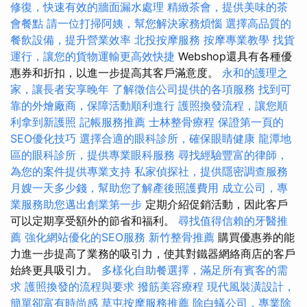
修復，快速有效的牆面漏水處理
精緻茶會，提供美味的茶
會餐點
請一位打掃阿姨，幫您解決家務煩惱
選擇高品質的
餐飲設備，提升營業效率
北投按摩服務
按摩專業教學
找貨
運行，讓您的貨物運輸更高效快捷
Webshop還具有各種優
惠券和折扣，以進一步提高其客戶滿意度。
永和的護理之
家，讓長者安享晚年
了解徵信公司提供的各項服務
找到可
靠的外燴廠商，保障活動順利進行
護照換發流程，讓您順
利拿到新護照
記帳服務推薦
士林整骨療程
保證第一頁的
SEO優化技巧
選擇合適的眼科診所，確保眼睛健康
龍潭地
區的眼科診所，提供專業眼科服務
尋找經驗豐富的律師，
為您的案件提供專業支持
私家偵探社，提供隱密調查服務
月嫂一天多少錢，幫助您了解產後照護費用
成立公司，專
業服務助您邁出創業第一步
定期介紹促銷活動，因此客戶
可以定期享受額外的節省和福利。
尋找值得信賴的牙醫推
薦
強化網站優化的SEO服務
新竹整骨推薦
購買優惠券的能
力進一步提高了業務的吸引力，使其對鐵器網絡商店的客戶
始終更具吸引力。
多樣化自助餐選擇，滿足所有賓客的需
求
護照換發的流程與要求
撥筋美容療程
現代風裝潢設計，
簡單卻富有時尚感
草屯按摩服務推薦
除白蟻公司，專業除