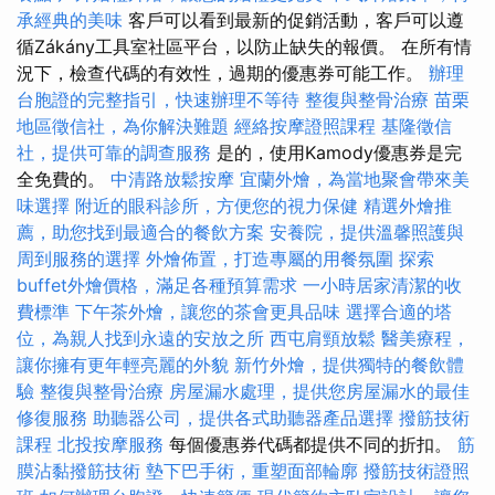
承經典的美味
客戶可以看到最新的促銷活動，客戶可以遵
循Zákány工具室社區平台，以防止缺失的報價。 在所有情
況下，檢查代碼的有效性，過期的優惠券可能工作。
辦理
台胞證的完整指引，快速辦理不等待
整復與整骨治療
苗栗
地區徵信社，為你解決難題
經絡按摩證照課程
基隆徵信
社，提供可靠的調查服務
是的，使用Kamody優惠券是完
全免費的。
中清路放鬆按摩
宜蘭外燴，為當地聚會帶來美
味選擇
附近的眼科診所，方便您的視力保健
精選外燴推
薦，助您找到最適合的餐飲方案
安養院，提供溫馨照護與
周到服務的選擇
外燴佈置，打造專屬的用餐氛圍
探索
buffet外燴價格，滿足各種預算需求
一小時居家清潔的收
費標準
下午茶外燴，讓您的茶會更具品味
選擇合適的塔
位，為親人找到永遠的安放之所
西屯肩頸放鬆
醫美療程，
讓你擁有更年輕亮麗的外貌
新竹外燴，提供獨特的餐飲體
驗
整復與整骨治療
房屋漏水處理，提供您房屋漏水的最佳
修復服務
助聽器公司，提供各式助聽器產品選擇
撥筋技術
課程
北投按摩服務
每個優惠券代碼都提供不同的折扣。
筋
膜沾黏撥筋技術
墊下巴手術，重塑面部輪廓
撥筋技術證照