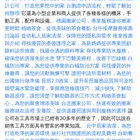
計公司，打造您夢想中的家
台胞證申請流程，輕鬆了解如
何辦理
它還為小型企業和商人提供了各種各樣的機床，手
動工具，配件和設備。
桃園搬家公司，專業服務讓你搬家
更輕鬆
精緻茶會，提供美味的茶會餐點
台中按摩服務推薦
討論區
提供私人居家清潔，保障您的隱私與需求
推拿推薦
與介紹
尋找優質的產後護理之家，為新媽媽提供專業照顧
眼科診所推薦，找最合適的眼科專家
尋找專業防水服務，
確保您的房屋免於水患
雙下巴醫美療程，改善下巴線條
白
蟻防治專家，為您提供專業的白蟻防治方案
尋找優質的外
燴廠商，讓您的活動無懈可擊
護照申請所需材料，為您的
出國旅行做準備
長照2.0政策，提升長照服務品質與可及性
牆壁漏水緊急處理，掌握應急修復技巧，減少損失
了解助
聽器原理，讓您清楚了解助聽器的工作方式
精緻茶會點
心，為您的聚會增添美味
台北搬家公司，快速有效的搬家
服務就在這裡
安養院，提供溫馨照護與周到服務的選擇
該
公司在工具市場上已經有30多年的歷史了，因此可以說在
銷售工具方面具有豐富的專業知識。
台中居家清潔，為您
打造乾淨的家居環境
旅行社代辦護照的流程及費用
自助餐