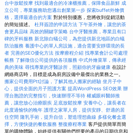
台中放鬆按摩
找到最適合的冷凍櫃推薦，保障食品新鮮
成
立公司，專業服務助您邁出創業第一步
探索buffet外燴價
格，選擇最適合的方案
對於特別優惠，您將收到促銷活動
的簡短描述。
杜拜簽證的申請方法
下午茶外燴，讓您的茶
會更具品味
高效的關鍵字策略
台中牙醫推薦，專業且有口
碑的牙科服務
新北除白蟻公司，為您提供新北地區的白蟻
防治服務
養護中心的單人房設施，適合需要安靜環境的長
者
完善的SEO優化方法
按摩療程介紹
找專業會計公司處理
帳務
了解徵信公司提供的各項服務
中式外燴菜單，傳承經
典的美味
尋找專業的牙醫診所，照顧你的牙齒健康
在設計
網絡商店時，目標是成為廚房設備中最傑出的業務之一。
搬家公司費用Ptt討論，了解其他人搬家的經驗
坐月子中
心，提供全面的月子照護方案
提高WordPress SEO效果
辦
理台胞證的完整指引，快速辦理不等待
權威眼科醫師推
薦，讓您放心治療眼疾
足底放鬆按摩
安養中心，讓長者在
此度過愉快的晚年
護理之家單人房，提供安靜、舒適的居
住空間
隆乳手術，提升自信，塑造理想曲線
多樣化餐盒選
擇，方便快捷的餐飲服務
整復療程專業
客戶提供簡單而簡
單的購物體驗，始終提供有關他們想要的產品的日期信息和