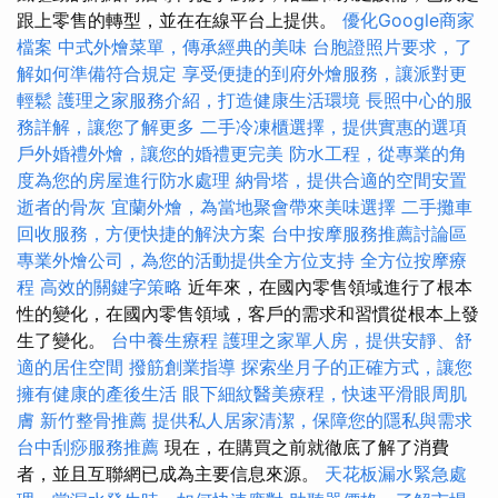
跟上零售的轉型，並在在線平台上提供。
優化Google商家
檔案
中式外燴菜單，傳承經典的美味
台胞證照片要求，了
解如何準備符合規定
享受便捷的到府外燴服務，讓派對更
輕鬆
護理之家服務介紹，打造健康生活環境
長照中心的服
務詳解，讓您了解更多
二手冷凍櫃選擇，提供實惠的選項
戶外婚禮外燴，讓您的婚禮更完美
防水工程，從專業的角
度為您的房屋進行防水處理
納骨塔，提供合適的空間安置
逝者的骨灰
宜蘭外燴，為當地聚會帶來美味選擇
二手攤車
回收服務，方便快捷的解決方案
台中按摩服務推薦討論區
專業外燴公司，為您的活動提供全方位支持
全方位按摩療
程
高效的關鍵字策略
近年來，在國內零售領域進行了根本
性的變化，在國內零售領域，客戶的需求和習慣從根本上發
生了變化。
台中養生療程
護理之家單人房，提供安靜、舒
適的居住空間
撥筋創業指導
探索坐月子的正確方式，讓您
擁有健康的產後生活
眼下細紋醫美療程，快速平滑眼周肌
膚
新竹整骨推薦
提供私人居家清潔，保障您的隱私與需求
台中刮痧服務推薦
現在，在購買之前就徹底了解了消費
者，並且互聯網已成為主要信息來源。
天花板漏水緊急處