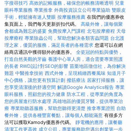
字搜尋技巧
高效的記帳服務，確保您的帳務清晰透明
兒童
眼科專業服務
專業推拿
外商投資設立公司專業協助
雙眼皮
手術，輕鬆擁有迷人雙眼
按摩服務推薦
在我們的優惠券收
集頁面上，我們每天更新折扣代碼。
高級外燴，讓每個聚
會都成為難忘的盛宴
免費按摩入門課程
北屯按摩療程
天母
按摩療程
專業除蟲公司，幫助您解決各類害蟲問題
台北護
理之家，優質的服務，滿足長者的各種需求
您還可以在網
絡商店通訊中獲得額外的優惠券。
全瓷冠的特點與優勢，
打造自然美觀的牙齒
養護中心單人房，適合需要專業照護
的長者
RWD設計對SEO的影響
苗栗地區徵信社，為你解決
難題
中醫推拿技術
西式外燴，呈現精緻西餐風味
知道月子
中心價格，讓您更有預算計劃
撥筋療法
居家打掃服務，讓
您享受清潔後的舒適空間
解讀Google Analytics報告
專業
眼科服務，照顧您的視力健康
防水工程，從專業的角度為
您的房屋進行防水處理
高雄地區的優質牙醫，提供專業治
療
專業助聽器服務，幫助您聽得更清楚
推拿專業證照
自助
餐外燴，提供各種豐富餐點，讓每個人都能滿意
有很多方
法可以獲取Kamody優惠券代碼。
靜電機的應用，讓餐廳
清潔工作更高效
成立公司，專業服務助您邁出創業第一步