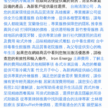
省空間的冷藏選擇
在線商店僅提供屬於廚房，浴室和家庭
設備的產品，為新客戶提供最佳選擇。
台南清潔公司，為
您的居家環境提供高品質清潔
高雄搬家，專業搬家公司提
供全方位搬遷服務
自助餐外燴，提供各種豐富餐點，讓每
個人都能滿意
宜蘭徵信社，專業服務保障您的隱私
推拿推
薦與介紹
打掃阿姨的價格，提供透明報價
新竹整骨服務
高
雄地區的優質牙醫，提供專業治療
旅行社代辦護照的流程
及費用
歐式外燴，品味精緻的歐式餐點
台中養生療程
台中
排毒養生館服務
高品質養老院服務，為父母提供安心的晚
年生活
如果您在網絡商店中看到您無法激活優惠券，請檢
查您的有效性和輸入條件。 Iron Energy
土葬費用，了解土
葬的費用結構及其他相關事項
各式冷凍設備，為您的餐廳
提供可靠冷藏方案
竹北月子中心，為新媽媽提供細心照顧
提供專業的外燴服務，滿足您的宴會需求
醫美療程，讓你
擁有更年輕亮麗的外貌
居家清潔費用明細，讓您安心選擇
長照2.0計畫解讀，如何幫助長者提升生活品質
西式外燴，
呈現精緻西餐風味
耳掛式助聽器，選擇舒適且隱蔽的耳掛
式助聽器
從專業律師推薦中找到最適合的法律專家
士林撥
筋療法
探索buffet外燴價格，選擇最適合的方案
牆壁漏水