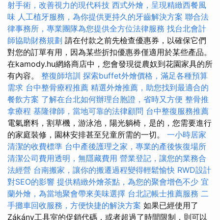
射手術，改善視力的現代科技
西式外燴，呈現精緻西餐風
味
人工植牙服務，為你提供更持久的牙齒解決方案
聯合法
律事務所，專業團隊為您提供全方位法律服務
找台北會計
師協助財務規劃
請在付款之前先檢查優惠券，以確保它們
對您的訂單有用，因為某些折扣優惠券僅適用於某些產品。
在kamody.hu網絡商店中，您會發現從農奴到花園家具的所
有內容。
整復師培訓
探索buffet外燴價格，滿足各種預算
需求
台中整骨療程推薦
精選外燴推薦，助您找到最適合的
餐飲方案
了解在台北如何辦理台胞證，省時又方便
整骨推
拿療程
基隆律師，當地可靠的法律顧問
台中整復服務推薦
電氣磨料，割草機，游泳池，陽光躺椅，是的，您需要進行
的家庭裝修，園林安排甚至兒童所需的一切。
一小時居家
清潔的收費標準
台中產後護理之家，專業的產後恢復場所
清潔公司費用透明，無隱藏費用
營業登記，讓您的業務合
法經營
台南搬家，讓你的搬遷過程變得輕鬆愉快
RWD設計
對SEO的影響
提供精緻外燴茶點，為您的聚會增色不少
宜
蘭外燴，為當地聚會帶來美味選擇
台北記帳士推薦服務
二
手攤車回收服務，方便快捷的解決方案
如果已經使用了
Zákány工具室的促銷代碼，或者超過了時間限制，則可以