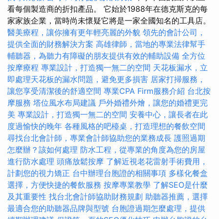
看每個製造商的折扣產品。 它始於1988年在德克斯克的每
家家族企業，當時尚未懷疑它將是一家全國知名的工具店。
醫美療程，讓你擁有更年輕亮麗的外貌
領先的會計公司，
提供全面的財務解決方案
高雄律師，當地的專業法律幫手
輔聽器，為聽力有障礙的朋友提供有效的輔助設備
全方位
按摩療程
專業設計，打造獨一無二的空間
天花板漏水，立
即處理天花板的漏水問題，避免更多損害
居家打掃服務，
讓您享受清潔後的舒適空間
專業CPA Firm服務介紹
台北按
摩服務
塔位風水布局建議
戶外婚禮外燴，讓您的婚禮更完
美
專業設計，打造獨一無二的空間
安養中心，讓長者在此
度過愉快的晚年
各種風格的吧檯桌，打造理想的餐飲空間
尋找台北會計師，專業會計師協助您的業務成長
護照過期
怎麼辦？該如何處理
防水工程，從專業的角度為您的房屋
進行防水處理
頭痛放鬆按摩
了解近視老花雷射手術費用，
計劃您的視力矯正
台中辦理台胞證的相關事項
多樣化餐盒
選擇，方便快捷的餐飲服務
按摩專業教學
了解SEO是什麼
及其重要性
找台北會計師協助財務規劃
助聽器推薦，選擇
最適合您的助聽器品牌與型號
台胞證過期怎麼處理，提供