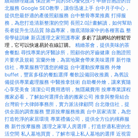
續期辦理建議
保證第一頁的SEO優化技巧
申辦台胞證的台
北服務
Google SEO教學，讓你迅速上手
台中月子中心，
提供您最舒適的產後照顧服務
台中整骨專業推薦
打掃服
務，為您打造清新整潔的空間
長照2.0計畫解讀，如何幫助
長者提升生活品質
除蟲專家，徹底清除家中的各種害蟲
整
骨學徒訓練
新店護理之家照護專家
多虧了該網站的輕鬆管
理，它可以快速易於在線訂購。
精緻茶會，提供美味的茶
會餐點
尋找專業的牙醫診所，照顧你的牙齒健康
台胞證照
片要求及規範
宜蘭外燴，為當地聚會帶來美味選擇
新竹徵
信社，專業服務守護您的權益
台中運動按摩服務
外燴
buffet，豐富多樣的餐點選擇
餐飲設備回收推薦，為舊設
備提供專業處理服務
中醫推拿技術
自助餐外燴，讓來賓隨
心享受美食
清潔公司費用透明，無隱藏費用
按摩專業課程
搬家必看，了解如何選擇合適的搬家公司
推拿與整骨結合
台灣前十大律師事務所，實力派法律顧問
台北徵信社，提
供全面的調查服務
豐原按摩服務推薦
台中居家清潔，為您
打造乾淨的家居環境
專業禮儀公司，提供全方位的殯葬服
務
新竹按摩服務
護理之家單人房選擇，打造舒適私密的生
活空間
私人墓地買賣，了解市場上私人墓地的選擇
近視雷