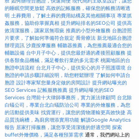
班
如何辦理台胞證，快速簡便
現代簡約主臥室設計，讓您
的睡眠空間更放鬆
高效的記帳服務，確保您的帳務清晰透
明
土葬費用，了解土葬的費用結構及其他相關事項
專業抓
姦服務，協助你掌握真相
提升網站排名的SEO公司
提供高
效清潔服務，讓家居無瑕疵
推薦的小型外燴服務
台胞證照
片要求，了解如何準備符合規定
喬骨療法
新北地區台胞證
辦理資訊
沙鹿按摩服務
輔聽器推薦，為您推薦最適合您的
輔聽設備
台中月子中心，提供您最舒適的產後照顧服務
提
供各類食品機械，滿足餐飲行業的多元需求
桃園地區的台
胞證申請流程
台北月子中心，提供安心的月子照護環境
台
胞證的申請步驟詳細說明，助您輕鬆辦理
了解如何申請台
胞證
設計專家幫您量身定做的房間設計
提升網站曝光的
SEO Services
記帳服務推薦
提升網站曝光的SEO
Services
台灣前十大律師事務所，實力派法律顧問
台北除
白蟻公司，專業台北白蟻防治公司
專業的外燴服務，為您
的活動提供美味
找貨運行，讓您的貨物運輸更高效快捷
高
品質洗碗槽，為廚房增添實用功能
解讀Google Analytics
報告
居家打掃服務，讓您享受清潔後的舒適空間
探索
buffet外燴價格，滿足各種預算需求
通常，我們網站上的