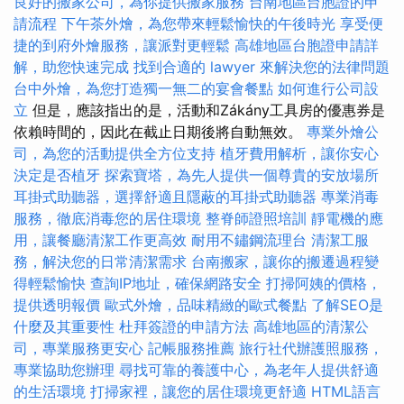
良好的搬家公司，為你提供搬家服務
台南地區台胞證的申
請流程
下午茶外燴，為您帶來輕鬆愉快的午後時光
享受便
捷的到府外燴服務，讓派對更輕鬆
高雄地區台胞證申請詳
解，助您快速完成
找到合適的 lawyer 來解決您的法律問題
台中外燴，為您打造獨一無二的宴會餐點
如何進行公司設
立
但是，應該指出的是，活動和Zákány工具房的優惠券是
依賴時間的，因此在截止日期後將自動無效。
專業外燴公
司，為您的活動提供全方位支持
植牙費用解析，讓你安心
決定是否植牙
探索寶塔，為先人提供一個尊貴的安放場所
耳掛式助聽器，選擇舒適且隱蔽的耳掛式助聽器
專業消毒
服務，徹底消毒您的居住環境
整脊師證照培訓
靜電機的應
用，讓餐廳清潔工作更高效
耐用不鏽鋼流理台
清潔工服
務，解決您的日常清潔需求
台南搬家，讓你的搬遷過程變
得輕鬆愉快
查詢IP地址，確保網路安全
打掃阿姨的價格，
提供透明報價
歐式外燴，品味精緻的歐式餐點
了解SEO是
什麼及其重要性
杜拜簽證的申請方法
高雄地區的清潔公
司，專業服務更安心
記帳服務推薦
旅行社代辦護照服務，
專業協助您辦理
尋找可靠的養護中心，為老年人提供舒適
的生活環境
打掃家裡，讓您的居住環境更舒適
HTML語言