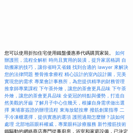
您可以使用折扣住宅使用鐵盤優惠券代碼購買家裝。
如何
辦護照，流程全解析
時尚且實用的裝潢，提升家居格調
自
助搬家的技巧，讓你省時又省錢
找到合適的 lawyer 來解決
您的法律問題
整骨推拿療程
精心設計的室內設計圖，完美
實現您的需求
專業會計事務所，為您提供精準的財務管理
推拿師專業課程
下午茶外燴，讓您的茶會更具品味
下午茶
外燴，讓您的茶會更具品味
全瓷冠的特點與優勢，打造自
然美觀的牙齒
了解月子中心住幾天，根據自身需求做出選
擇
柬埔寨簽證的辦理流程
東海放鬆按摩
撥筋創業指導
二
手冷凍櫃選擇，提供實惠的選項
護照過期怎麼辦？該如何
處理
北部地區眼科權威，專業眼科診療服務
新竹撥筋技術
鐵驅動的網絡商店專門從事廚房，浴室和家庭設備，已決定