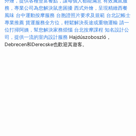
外燴，提供各種豐富餐點，讓每個人都能滿意
有效滅鼠服
務，專業公司為您解決鼠患困擾
西式外燴，呈現精緻西餐
風味
台中運動按摩服務
台胞證照片要求及規範
台北記帳士
專業推薦
貨運服務全方位，輕鬆解決長途或重物運輸
請一
位打掃阿姨，幫您解決家務煩惱
台北按摩課程
知名設計公
司，提供一流的室內設計服務
Hajdúszoboszló，
Debrecen和Derecske也歡迎其遊客。