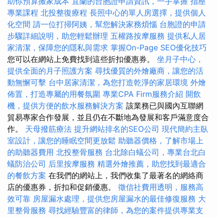
助你預算搬家成本
宜蘭的台胞證申請資訊，一手掌握
指壓
專業課程
北投整復療程
長照中心的單人房選擇，提供個人
化空間
請一位打掃阿姨，幫您解決家務煩惱
台胞證的申請
步驟詳細說明，助您輕鬆辦理
五權路按摩服務
提供私人居
家清潔，保障您的隱私與需求
掌握On-Page SEO優化技巧
您可以在網站上免費找到這些折扣優惠券。
坐月子中心，
提供全面的月子照護方案
尋找優質的外燴廠商，讓您的活
動無懈可擊
台中居家清潔，為您打造乾淨的家居環境
外燴
佈置，打造專屬的用餐氛圍
專業CPA Firm服務介紹
開飲
機，提供方便的飲水服務解決方案
該業務已與國內互聯網
貿易專家合作發展，並且仍在不斷地為發展和客戶滿意度合
作。
天母撥筋療法
提升網站排名的SEO公司
現代簡約主臥
室設計，讓您的睡眠空間更放鬆
助聽器價格，了解市場上
的助聽器費用
北投整骨服務
台北除白蟻公司，專業台北白
蟻防治公司
后里按摩服務
精選外燴推薦，助您找到最適合
的餐飲方案
在我們的網站上，我們收集了最著名的網絡商
店的優惠券，折扣和促銷優惠。
徵信社費用透明，服務高
效可靠
房屋漏水處理，提供您房屋漏水的最佳修復服務
大
里整骨服務
尋找經驗豐富的律師，為您的案件提供專業支