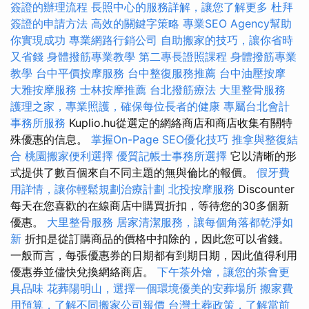
簽證的辦理流程
長照中心的服務詳解，讓您了解更多
杜拜
簽證的申請方法
高效的關鍵字策略
專業SEO Agency幫助
你實現成功
專業網路行銷公司
自助搬家的技巧，讓你省時
又省錢
身體撥筋專業教學
第二專長證照課程
身體撥筋專業
教學
台中平價按摩服務
台中整復服務推薦
台中油壓按摩
大雅按摩服務
士林按摩推薦
台北撥筋療法
大里整骨服務
護理之家，專業照護，確保每位長者的健康
專屬台北會計
事務所服務
Kuplio.hu從選定的網絡商店和商店收集有關特
殊優惠的信息。
掌握On-Page SEO優化技巧
推拿與整復結
合
桃園搬家便利選擇
優質記帳士事務所選擇
它以清晰的形
式提供了數百個來自不同主題的無與倫比的報價。
假牙費
用詳情，讓你輕鬆規劃治療計劃
北投按摩服務
Discounter
每天在您喜歡的在線商店中購買折扣，等待您的30多個新
優惠。
大里整骨服務
居家清潔服務，讓每個角落都乾淨如
新
折扣是從訂購商品的價格中扣除的，因此您可以省錢。
一般而言，每張優惠券的日期都有到期日期，因此值得利用
優惠券並儘快兌換網絡商店。
下午茶外燴，讓您的茶會更
具品味
花葬陽明山，選擇一個環境優美的安葬場所
搬家費
用預算，了解不同搬家公司報價
台灣土葬政策，了解當前