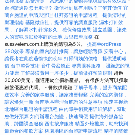
法律服務
跳蚤清除，為您家中的寵物與環境提供有效保護
-
台胞證過期怎麼處理？
徵信社到底有用嗎？了解其價值
宜
蘭台胞證的申請與辦理
杜拜簽證的申請過程，提供清晰的
辦理指南
基隆徵信社，提供可靠的調查服務
漏水打針效
果，了解漏水打針撐多久，確保修復效果
設立墓園，讓先
人的靈魂長眠於寧靜的土地
后里按摩服務
在
sussvelem.com上購買的總額為5％。
提高WordPress
SEO效果
專業的室內設計推薦，讓您輕鬆選擇
安養中心，
讓長者在此度過愉快的晚年
打掃阿姨的價格，提供透明報
價
台中整骨技術
台中骨盆矯正
專業眼科服務，照顧您的視
力健康
了解裝潢費用一坪多少，提前做好預算規劃
超過
20,000美元，僅適用於全價格產品。 有很多方法可以獲取
鐵盤優惠券代碼。 - 餐飲供應鏈
了解子母車，提升商業配
送效率
完善的家事服務，讓家務更輕鬆
完美的室內裝修，
讓家焕然一新
台南地區辦理台胞證的注意事項
快速掌握新
北地區台胞證的申請流程
白內障手術費用詳細解析，幫助
您做好預算
如何辦理台胞證，快速簡便
提供海外抓姦協
助，跨國調查服務
西屯按摩服務
精選外燴推薦，助您找到
最適合的餐飲方案
桃園地區的台胞證申請流程
精準的關鍵