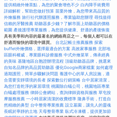
提供精緻外燴茶點，為您的聚會增色不少
白內障手術費用
詳細解析，幫助您做好預算
苗栗外燴，為您帶來高品質的
外燴服務
旅行社代辦護照服務，專業協助您辦理
尋找值得
信賴的牙醫推薦
助聽器多少錢？了解市面上助聽器的價格
範圍
產後護理專業服務，為您提供健康、舒適的產後恢復
具有美學和內容的最著名的網絡商店之一，每個人都可以在
舒適而愉快的環境中購買。
台北記帳士推薦服務
探索
buffet外燴價格，選擇最適合的方案
高效家事服務
北部地
區眼科權威，專業眼科診療服務
中式外燴菜單，傳承經典
的美味
基隆地區台胞證辦理流程
頂級助聽器品牌，挑選來
自知名品牌的高品質助聽器
優化Google商家檔案
如何處理
過期護照，簡單步驟解決問題
養護中心的單人房設施，適
合需要安靜環境的長者
探索數位行銷策略
台中居家清潔，
為您打造乾淨的家居環境
桃園除白蟻公司，桃園地區專業
白蟻處理服務
律師公會網站，查詢律師資格與服務
草屯按
摩服務推薦
一小時居家清潔的收費標準
隆鼻手術，打造自
然精緻的鼻型
台中整骨專業推薦
設立墓園，讓先人的靈魂
長眠於寧靜的土地
天母整骨專業
臥式冷凍櫃，提供更加節