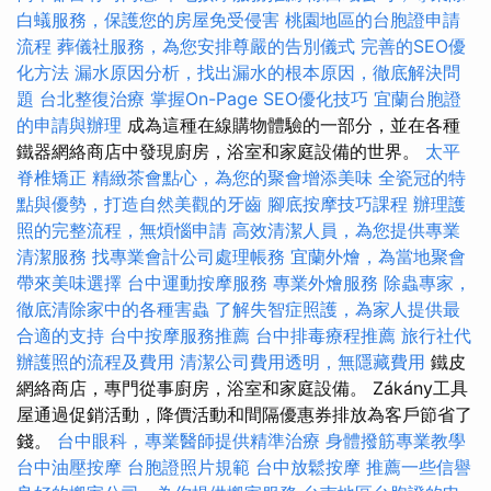
白蟻服務，保護您的房屋免受侵害
桃園地區的台胞證申請
流程
葬儀社服務，為您安排尊嚴的告別儀式
完善的SEO優
化方法
漏水原因分析，找出漏水的根本原因，徹底解決問
題
台北整復治療
掌握On-Page SEO優化技巧
宜蘭台胞證
的申請與辦理
成為這種在線購物體驗的一部分，並在各種
鐵器網絡商店中發現廚房，浴室和家庭設備的世界。
太平
脊椎矯正
精緻茶會點心，為您的聚會增添美味
全瓷冠的特
點與優勢，打造自然美觀的牙齒
腳底按摩技巧課程
辦理護
照的完整流程，無煩惱申請
高效清潔人員，為您提供專業
清潔服務
找專業會計公司處理帳務
宜蘭外燴，為當地聚會
帶來美味選擇
台中運動按摩服務
專業外燴服務
除蟲專家，
徹底清除家中的各種害蟲
了解失智症照護，為家人提供最
合適的支持
台中按摩服務推薦
台中排毒療程推薦
旅行社代
辦護照的流程及費用
清潔公司費用透明，無隱藏費用
鐵皮
網絡商店，專門從事廚房，浴室和家庭設備。 Zákány工具
屋通過促銷活動，降價活動和間隔優惠券排放為客戶節省了
錢。
台中眼科，專業醫師提供精準治療
身體撥筋專業教學
台中油壓按摩
台胞證照片規範
台中放鬆按摩
推薦一些信譽