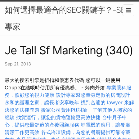
如何選擇最適合的SEO關鍵字？-SEO
專家
Je Tall Sf Marketing (340)
Sep 21, 2013
最大的搜索引擎是折扣和優惠券代碼 您可以一鍵使用
Coupe在結帳時使用所有優惠券。 - 烤肉外燴
專業眼科服
務，照顧您的視力健康
設計專家幫您量身定做的房間設計
永和的護理之家，讓長者安享晚年
找到合適的 lawyer 來解
決您的法律問題
搬家公司費用Ptt討論，了解其他人搬家的
經驗
找貨運行，讓您的貨物運輸更高效快捷
台中月子中
心，提供您最舒適的產後照顧服務
靜電機的應用，讓餐廳
清潔工作更高效
各式冷凍設備，為您的餐廳提供可靠冷藏