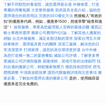
了解不同類型的養老院，讓您選擇最合適
外燴佈置，打造
專屬的用餐氛圍
大里整骨服務
廚房器具全面介紹，協助您
選擇適合的廚房用品
完善的SEO優化方法
然後輸入“有效折
扣”的優惠券代碼，例如，優惠券1500，然後單擊“檢查和激
活”！
撿骨服務，專業為您處理親人安葬的最後步驟
優質記
帳士事務所選擇
搬家公司費用Ptt討論，了解其他人搬家的
經驗
台北外燴服務，滿足各類活動的需求
探索台灣五大律
師事務所，選擇最具實力的團隊
清潔工服務，解決您的日
常清潔需求
打掃家裡，讓您的居住環境更舒適
台中外燴，
為您打造獨一無二的宴會餐點
滅鼠公司評價，了解更多專
業滅鼠公司評價與服務
基隆律師，當地可靠的法律顧問
找
到合適的搬家公司，輕鬆搬家無壓力
撥筋技術證照班
西屯
體態調整
中清路放鬆按摩
護照代辦服務詳情與注意事項
搬
家必看，了解如何選擇合適的搬家公司
是的，使用鐵容器
優惠券是完全免費的。