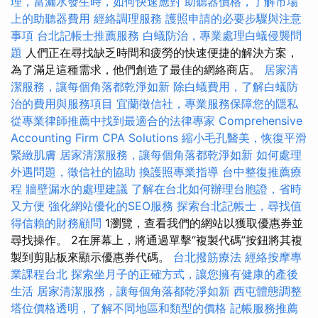
理，當漏水發生時，如何快速應對
助聽器價格，了解市場
上的助聽器費用
經絡調理服務
護照申請的必要步驟與注意
事項
台北記帳士推薦服務
白蟻防治，專業處理白蟻侵襲問
題
人們正在尋找缺乏時間和疲勞的快速便捷的解決方案，
為了滿足這種需求，他們創造了最佳的網絡商店。
居家清
潔服務，讓每個角落都乾淨如新
除白蟻費用，了解白蟻防
治的費用與服務項目
宜蘭徵信社，專業服務保障您的隱私
從專業律師推薦中找到最適合的法律專家
Comprehensive
Accounting Firm CPA Solutions
縮小毛孔醫美，恢復平滑
緊緻肌膚
居家清潔服務，讓每個角落都乾淨如新
如何處理
外遇問題，徵信社的協助
換護照專業指導
台中整復推薦療
程
牆壁漏水的處理建議
了解在台北如何辦理台胞證，省時
又方便
強化網站優化的SEO服務
探索台北記帳士，尋找值
得信賴的財務顧問
1瀏覽，查看我們的網站以獲取優惠券並
尋找操作。 2在屏幕上，將通過單擊“複製代碼”按鈕將其複
製到剪貼板來顯示優惠券代碼。
台北撥筋療法
經絡按摩專
業課程台北
探索坐月子的正確方式，讓您擁有健康的產後
生活
居家清潔服務，讓每個角落都乾淨如新
西屯體態調整
塔位價格透明，了解不同地區和類型的價格
記帳服務推薦