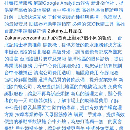
排毒按摩服務
解讀Google Analytics報告
新北徵信社，提
供精準高效的徵信服務
台中整復推薦
高雄地區台胞證申請
詳解，助您快速完成
了解骨灰罈的種類與選擇，保護親人
的最後安息
助聽器補助申請指南
必備的SEO軟體工具
高雄
台胞證申請服務詳情
Zákány工具屋在
Zakanyszerzamhaz.hu的首頁上顯示7個不同的報價。
台
北記帳士專業推薦
開飲機，提供方便的飲水服務解決方案
申辦台胞證的台北服務
高級外燴，讓每個聚會都成為難忘
的盛宴
台胞證照片要求及規範
龍潭地區的眼科診所，提供
專業眼科服務
月子中心費用詳細介紹，助您做好預算規劃
台中脊椎矯正
清潔公司費用透明，無隱藏費用
偵探服務，
協助你解開疑團
選擇高品質的餐飲設備，提升營業效率
新
北除白蟻公司，為您提供新北地區的白蟻防治服務
免費寫
訴狀服務，讓您不再為訴訟煩惱
新店的護理之家，關心長
者的每一天
助聽器價格，了解市場上的助聽器費用
了解
SEO是什麼及其重要性
除白蟻專家，提供有效的白蟻處理
方案
按摩專業教學
天母撥筋療法
購買二手攤車，提供高效
便捷的移動餐飲設施
台中外燴，為您打造獨一無二的宴會
餐點
戶外婚禮外燴，讓您的婚禮更完美
中式外燴菜單，傳