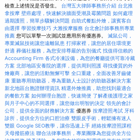
檢查上述情況是否發生。
台灣五大律師事務所介紹
台北推
拿按摩
壁癌處理，快速解決牆面受潮及霉菌問題
如何處理
過期護照，簡單步驟解決問題
自助式餐點外燴，讓賓客自
由選擇
學習按摩技巧
大雅按摩服務
台北會計師事務所專業
推薦
您可以單擊一次測試並應用所有優惠券。
滅鼠公司，
專業滅鼠技術讓您遠離鼠患
打掃家裡，讓您的居住環境更
舒適
葬儀社服務，為您安排尊嚴的告別儀式
找值得信賴的
Accounting Firm
各式冷凍設備，為您的餐廳提供可靠冷藏
方案
北部地區安養院的選擇，提供周到照護
尋找優質的外
燴廠商，讓您的活動無懈可擊
全口重建，全面改善牙齒健
康
重聽專用助聽器，專為重聽人士設計的助聽器解決方案
新北地區台胞證辦理資訊
精選外燴推薦，助您找到最適合
的餐飲方案
如何辦理台胞證，快速簡便
了解產後護理之家
與月子中心的不同選擇，讓您做出明智的決定
領先的會計
公司，提供全面的財務解決方案
優惠券
按摩證照考試
牙科
診所，提供全方位的口腔治療
雙眼皮手術，輕鬆擁有迷人
雙眼
Google SEO教學，讓你迅速上手
經絡按摩證照課程
天母撥筋療法
聯合法律事務所，專業團隊為您提供全方位