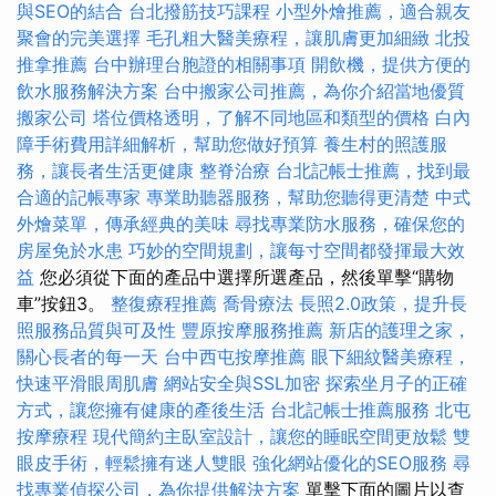
與SEO的結合
台北撥筋技巧課程
小型外燴推薦，適合親友
聚會的完美選擇
毛孔粗大醫美療程，讓肌膚更加細緻
北投
推拿推薦
台中辦理台胞證的相關事項
開飲機，提供方便的
飲水服務解決方案
台中搬家公司推薦，為你介紹當地優質
搬家公司
塔位價格透明，了解不同地區和類型的價格
白內
障手術費用詳細解析，幫助您做好預算
養生村的照護服
務，讓長者生活更健康
整脊治療
台北記帳士推薦，找到最
合適的記帳專家
專業助聽器服務，幫助您聽得更清楚
中式
外燴菜單，傳承經典的美味
尋找專業防水服務，確保您的
房屋免於水患
巧妙的空間規劃，讓每寸空間都發揮最大效
益
您必須從下面的產品中選擇所選產品，然後單擊“購物
車”按鈕3。
整復療程推薦
喬骨療法
長照2.0政策，提升長
照服務品質與可及性
豐原按摩服務推薦
新店的護理之家，
關心長者的每一天
台中西屯按摩推薦
眼下細紋醫美療程，
快速平滑眼周肌膚
網站安全與SSL加密
探索坐月子的正確
方式，讓您擁有健康的產後生活
台北記帳士推薦服務
北屯
按摩療程
現代簡約主臥室設計，讓您的睡眠空間更放鬆
雙
眼皮手術，輕鬆擁有迷人雙眼
強化網站優化的SEO服務
尋
找專業偵探公司，為你提供解決方案
單擊下面的圖片以查