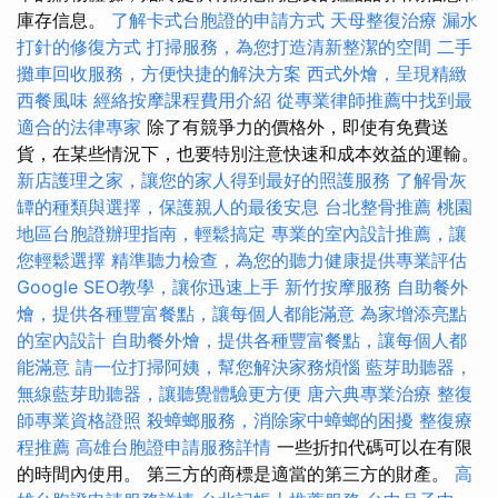
庫存信息。
了解卡式台胞證的申請方式
天母整復治療
漏水
打針的修復方式
打掃服務，為您打造清新整潔的空間
二手
攤車回收服務，方便快捷的解決方案
西式外燴，呈現精緻
西餐風味
經絡按摩課程費用介紹
從專業律師推薦中找到最
適合的法律專家
除了有競爭力的價格外，即使有免費送
貨，在某些情況下，也要特別注意快速和成本效益的運輸。
新店護理之家，讓您的家人得到最好的照護服務
了解骨灰
罈的種類與選擇，保護親人的最後安息
台北整骨推薦
桃園
地區台胞證辦理指南，輕鬆搞定
專業的室內設計推薦，讓
您輕鬆選擇
精準聽力檢查，為您的聽力健康提供專業評估
Google SEO教學，讓你迅速上手
新竹按摩服務
自助餐外
燴，提供各種豐富餐點，讓每個人都能滿意
為家增添亮點
的室內設計
自助餐外燴，提供各種豐富餐點，讓每個人都
能滿意
請一位打掃阿姨，幫您解決家務煩惱
藍芽助聽器，
無線藍芽助聽器，讓聽覺體驗更方便
唐六典專業治療
整復
師專業資格證照
殺蟑螂服務，消除家中蟑螂的困擾
整復療
程推薦
高雄台胞證申請服務詳情
一些折扣代碼可以在有限
的時間內使用。 第三方的商標是適當的第三方的財產。
高