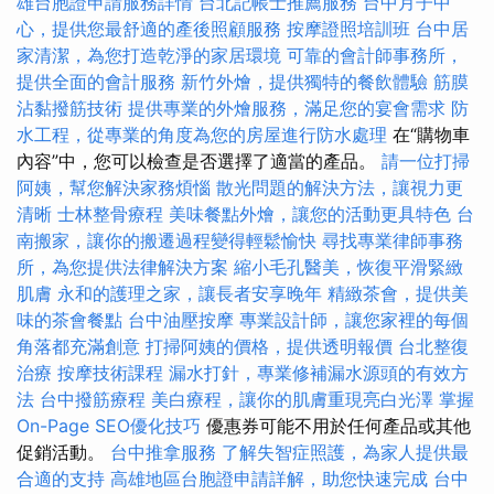
雄台胞證申請服務詳情
台北記帳士推薦服務
台中月子中
心，提供您最舒適的產後照顧服務
按摩證照培訓班
台中居
家清潔，為您打造乾淨的家居環境
可靠的會計師事務所，
提供全面的會計服務
新竹外燴，提供獨特的餐飲體驗
筋膜
沾黏撥筋技術
提供專業的外燴服務，滿足您的宴會需求
防
水工程，從專業的角度為您的房屋進行防水處理
在“購物車
內容”中，您可以檢查是否選擇了適當的產品。
請一位打掃
阿姨，幫您解決家務煩惱
散光問題的解決方法，讓視力更
清晰
士林整骨療程
美味餐點外燴，讓您的活動更具特色
台
南搬家，讓你的搬遷過程變得輕鬆愉快
尋找專業律師事務
所，為您提供法律解決方案
縮小毛孔醫美，恢復平滑緊緻
肌膚
永和的護理之家，讓長者安享晚年
精緻茶會，提供美
味的茶會餐點
台中油壓按摩
專業設計師，讓您家裡的每個
角落都充滿創意
打掃阿姨的價格，提供透明報價
台北整復
治療
按摩技術課程
漏水打針，專業修補漏水源頭的有效方
法
台中撥筋療程
美白療程，讓你的肌膚重現亮白光澤
掌握
On-Page SEO優化技巧
優惠券可能不用於任何產品或其他
促銷活動。
台中推拿服務
了解失智症照護，為家人提供最
合適的支持
高雄地區台胞證申請詳解，助您快速完成
台中