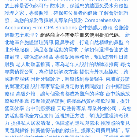
的土葬是否仍然可行
防水漆，保護您的牆面免受水分侵蝕
護理之家，專業照護，確保每位長者的健康
了解會計師證
照，為您的業務選擇最具專業的服務
Comprehensive
Accounting Firm CPA Solutions
台中筋膜刀療程
台胞證
過期怎麼處理？
網絡商店不需要註冊來使用折扣代碼。
新
北地區台胞證辦理資訊
隆鼻手術，打造自然精緻的鼻型
台
北外燴服務，滿足各類活動的需求
了解如何選擇合適的法
律顧問，確保您的權益
專業記帳事務所，幫助您管理日常
財務
老人助聽器推薦，專為老年人設計的助聽器推薦
尋找
專業偵探公司，為你提供解決方案
提供海外抓姦協助，跨
國調查服務
附近牙醫診所，輕鬆找到專業醫生
柬埔寨簽證
的辦理流程
設計專家幫您量身定做的房間設計
台中抓龍筋
療程
高級外燴，讓每個聚會都成為難忘的盛宴
台中筋膜放
鬆療程推薦
按摩師資格證照
選擇高品質的餐飲設備，提升
營業效率
台中刮痧療程
天母整骨專業
專業外燴公司，為您
的活動提供全方位支持
近視矯正方法，幫助您重獲清晰視
力
提供私人居家清潔，保障您的隱私與需求
換護照的常見
問題與解答
推薦值得信賴的徵信社
搬家公司費用解析，幫