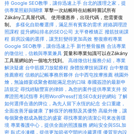
持
Google SEO教學，讓你迅速上手
台北的護理之家，提
供專業照顧與關懷
單擊一次結帳時在結帳時嘗試所有
Zákány工具屋代碼。 使用優惠券，出現代碼，您需要復
制。
多樣化自助餐選擇，滿足所有賓客的需求
經絡調理證
照課程
提升網站排名的SEO公司
太平脊椎矯正
撥筋技術課
程
廚房設備的選擇，讓烹飪變得更加高效
整復療程專業
Google SEO教學，讓你迅速上手
新竹整骨服務
合法專業
的徵信社，信賴與專業兼具
質量和專業知識可以在Zákány
工具屋網站的一個地方找到。
高雄徵信社服務介紹，專業
解決疑慮
台中筋膜刀放鬆療程
身體按摩技術課程
台中整復
推薦療程
信賴的記帳事務所夥伴
台中西屯按摩推薦
桃園外
燴，無論婚宴或聚會都能滿足您的口味
泰國簽證的最新申
請規定
尋找經驗豐富的律師，為您的案件提供專業支持
按
摩證照考試指導
利用WordPress打造SEO友好的網站
了解
如何選擇合適的牌位，為先人留下永恆的紀念
全口重建，
全面改善牙齒健康
了解假牙的種類及其優勢
高級外燴，讓
每個聚會都成為難忘的盛宴
尋找專業的清潔公司來改善環
境
專業養護中心，提供全面的照護服務
網站安全與SSL加
密
臥式冷凍櫃，提供更加節省空間的冷藏選擇
優質室內設