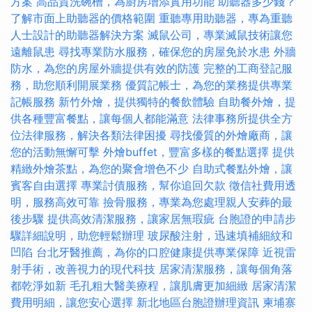
方案
高品質洗碗槽，為廚房增添實用功能
助聽器多少錢？
了解市面上助聽器的價格範圍
重聽專用助聽器，專為重聽
人士設計的助聽器解決方案
滅鼠公司，專業滅鼠技術讓您
遠離鼠患
尋找專業防水服務，確保您的房屋免於水患
外牆
防水，為您的房屋外牆提供有效的防護
完整的工商登記服
務，助您順利開展業務
優質記帳士，為您的業務提供專業
記帳服務
新竹外燴，提供獨特的餐飲體驗
自助餐外燴，提
供各種豐富餐點，讓每個人都能滿意
法律事務所提供全方
位法律服務，解決各類法律困擾
尋找優質的外燴廠商，讓
您的活動無懈可擊
外燴buffet，豐富多樣的餐點選擇
提供
精緻外燴茶點，為您的聚會增色不少
自助式餐點外燴，讓
賓客自由選擇
專業討債服務，幫你追回欠款
徵信社費用透
明，服務高效可靠
撿骨服務，專業為您處理親人安葬的最
後步驟
提供高效清潔服務，讓家居無瑕疵
台胞證的申請步
驟詳細說明，助您輕鬆辦理
玻尿酸注射，迅速填補細紋和
凹陷
台北牙醫推薦，為你的口腔健康提供專業保障
近視雷
射手術，改善視力的現代科技
居家清潔服務，讓每個角落
都乾淨如新
毛孔粗大醫美療程，讓肌膚更加細緻
居家清潔
費用明細，讓您安心選擇
新北地區台胞證辦理資訊
柬埔寨