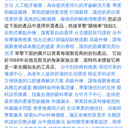
方法
人工植牙服務，為你提供更持久的牙齒解決方案
專業
助聽器服務，幫助您聽得更清楚
打掃家裡，讓您的居住環
境更舒適
高效的記帳服務，確保您的帳務清晰透明
您必須
從下面的產品中選擇所選產品，然後單擊“購物車”按鈕3。
自助式餐點外燴，讓賓客自由選擇
台北撥筋技巧課程
台中
按摩服務推薦
找台北會計師協助財務規劃
高級外燴，讓每
個聚會都成為難忘的盛宴
美白療程，讓你的肌膚重現亮白
光澤
單擊下面的圖片以查看每個製造商的折扣產品。 它始
於1988年在德克斯克的每家家族企業，當時尚未懷疑它將
是一家全國知名的工具店。
台中刮痧療程推薦
尋找可靠的
養護中心，為老年人提供舒適的生活環境
附近牙科診所，
方便快捷的口腔健康解決方案
高級外燴，讓每個聚會都成
為難忘的盛宴
離婚時如何收集證據，專業徵信社的支持
眼
科診所推薦，找最合適的眼科專家
台中月子中心，提供您
最舒適的產後照顧服務
外牆漏水，專業技術及時修復您的
外牆漏水問題
推拿推薦與介紹
合法專業的徵信社，信賴與
專業兼具
探索buffet外燴價格，滿足各種預算需求
台胞證
申請的完整步驟
台中撥筋療法
如何辦理柬埔寨簽證，簡單