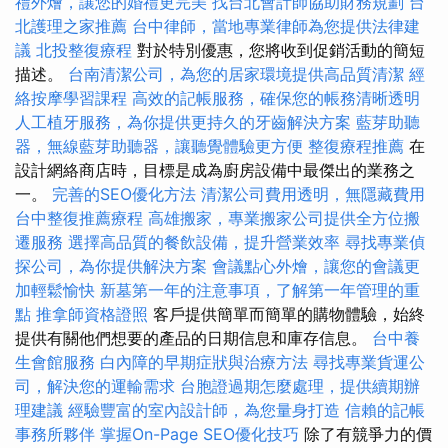
禮外燴，讓您的婚禮更完美
找台北會計師協助財務規劃
台
北護理之家推薦
台中律師，當地專業律師為您提供法律建
議
北投整復療程
對於特別優惠，您將收到促銷活動的簡短
描述。
台南清潔公司，為您的居家環境提供高品質清潔
經
絡按摩學習課程
高效的記帳服務，確保您的帳務清晰透明
人工植牙服務，為你提供更持久的牙齒解決方案
藍芽助聽
器，無線藍芽助聽器，讓聽覺體驗更方便
整復療程推薦
在
設計網絡商店時，目標是成為廚房設備中最傑出的業務之
一。
完善的SEO優化方法
清潔公司費用透明，無隱藏費用
台中整復推薦療程
高雄搬家，專業搬家公司提供全方位搬
遷服務
選擇高品質的餐飲設備，提升營業效率
尋找專業偵
探公司，為你提供解決方案
會議點心外燴，讓您的會議更
加輕鬆愉快
新墓第一年的注意事項，了解第一年管理的重
點
推拿師資格證照
客戶提供簡單而簡單的購物體驗，始終
提供有關他們想要的產品的日期信息和庫存信息。
台中養
生會館服務
白內障的早期症狀與治療方法
尋找專業貨運公
司，解決您的運輸需求
台胞證過期怎麼處理，提供續期辦
理建議
經驗豐富的室內設計師，為您量身打造
信賴的記帳
事務所夥伴
掌握On-Page SEO優化技巧
除了有競爭力的價