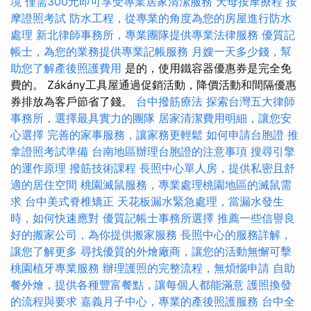
境
僅需300元即可享受專業居家清潔服務
天母按摩療程
按
摩證照考試
防水工程，從專業的角度為您的房屋進行防水
處理
新北律師事務所，專業團隊提供專業法律服務
優質記
帳士，為您的業務提供專業記帳服務
月嫂一天多少錢，幫
助您了解產後照護費用
是的，使用鐵容器優惠券是完全免
費的。 Zákány工具屋通過促銷活動，降價活動和間隔優惠
券排放為客戶節省了錢。
台中撥筋療法
探索台灣五大律師
事務所，選擇最具實力的團隊
居家清潔費用明細，讓您安
心選擇
完善的家事服務，讓家務更輕鬆
如何申請台胞證
推
拿證照考試準備
台南地區辦理台胞證的注意事項
搜尋引擎
的運作原理
撥筋技術課程
長照中心單人房，提供私密且舒
適的居住空間
桃園滅鼠服務，專業處理桃園地區的滅鼠需
求
台中美式脊椎矯正
天花板漏水緊急處理，當漏水發生
時，如何快速應對
優質記帳士事務所選擇
推薦一些信譽良
好的搬家公司，為你提供搬家服務
長照中心的服務詳解，
讓您了解更多
尋找優質的外燴廠商，讓您的活動無懈可擊
桃園植牙專業服務
辦理護照的完整流程，無煩惱申請
自助
餐外燴，提供各種豐富餐點，讓每個人都能滿意
護照換發
的流程與要求
嘉義月子中心，專業的產後照護服務
台中全