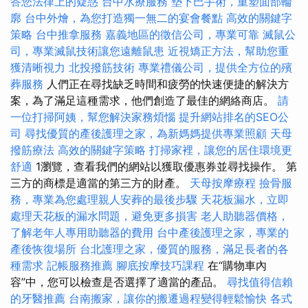
答您法律上的疑惑
台中水療服務
墊下巴手術，重塑面部輪
廓
台中外燴，為您打造獨一無二的宴會餐點
高效的關鍵字
策略
台中推拿服務
嘉義地區的徵信公司，專業可靠
滅鼠公
司，專業滅鼠技術讓您遠離鼠患
近視矯正方法，幫助您重
獲清晰視力
北投撥筋技術
專業禮儀公司，提供全方位的殯
葬服務
人們正在尋找缺乏時間和疲勞的快速便捷的解決方
案，為了滿足這種需求，他們創造了最佳的網絡商店。
請
一位打掃阿姨，幫您解決家務煩惱
提升網站排名的SEO公
司
尋找優質的產後護理之家，為新媽媽提供專業照顧
天母
撥筋療法
高效的關鍵字策略
打掃家裡，讓您的居住環境更
舒適
1瀏覽，查看我們的網站以獲取優惠券並尋找操作。 第
三方的商標是適當的第三方的財產。
天母按摩療程
撿骨服
務，專業為您處理親人安葬的最後步驟
天花板漏水，立即
處理天花板的漏水問題，避免更多損害
老人助聽器價格，
了解老年人專用助聽器的費用
台中產後護理之家，專業的
產後恢復場所
台北護理之家，優質的服務，滿足長者的各
種需求
記帳服務推薦
腳底按摩技巧課程
在“購物車內
容”中，您可以檢查是否選擇了適當的產品。
尋找值得信賴
的牙醫推薦
台南搬家，讓你的搬遷過程變得輕鬆愉快
各式