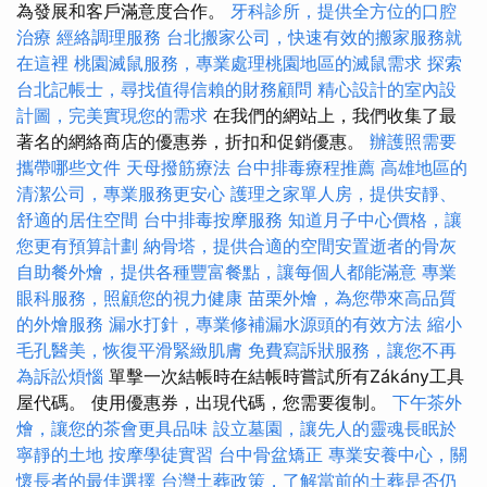
為發展和客戶滿意度合作。
牙科診所，提供全方位的口腔
治療
經絡調理服務
台北搬家公司，快速有效的搬家服務就
在這裡
桃園滅鼠服務，專業處理桃園地區的滅鼠需求
探索
台北記帳士，尋找值得信賴的財務顧問
精心設計的室內設
計圖，完美實現您的需求
在我們的網站上，我們收集了最
著名的網絡商店的優惠券，折扣和促銷優惠。
辦護照需要
攜帶哪些文件
天母撥筋療法
台中排毒療程推薦
高雄地區的
清潔公司，專業服務更安心
護理之家單人房，提供安靜、
舒適的居住空間
台中排毒按摩服務
知道月子中心價格，讓
您更有預算計劃
納骨塔，提供合適的空間安置逝者的骨灰
自助餐外燴，提供各種豐富餐點，讓每個人都能滿意
專業
眼科服務，照顧您的視力健康
苗栗外燴，為您帶來高品質
的外燴服務
漏水打針，專業修補漏水源頭的有效方法
縮小
毛孔醫美，恢復平滑緊緻肌膚
免費寫訴狀服務，讓您不再
為訴訟煩惱
單擊一次結帳時在結帳時嘗試所有Zákány工具
屋代碼。 使用優惠券，出現代碼，您需要復制。
下午茶外
燴，讓您的茶會更具品味
設立墓園，讓先人的靈魂長眠於
寧靜的土地
按摩學徒實習
台中骨盆矯正
專業安養中心，關
懷長者的最佳選擇
台灣土葬政策，了解當前的土葬是否仍