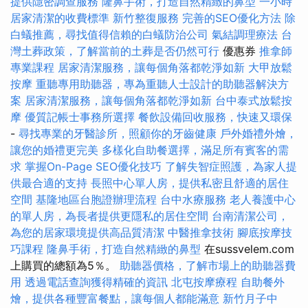
提供隱密調查服務
隆鼻手術，打造自然精緻的鼻型
一小時
居家清潔的收費標準
新竹整復服務
完善的SEO優化方法
除
白蟻推薦，尋找值得信賴的白蟻防治公司
氣結調理療法
台
灣土葬政策，了解當前的土葬是否仍然可行
優惠券
推拿師
專業課程
居家清潔服務，讓每個角落都乾淨如新
大甲放鬆
按摩
重聽專用助聽器，專為重聽人士設計的助聽器解決方
案
居家清潔服務，讓每個角落都乾淨如新
台中泰式放鬆按
摩
優質記帳士事務所選擇
餐飲設備回收服務，快速又環保
-
尋找專業的牙醫診所，照顧你的牙齒健康
戶外婚禮外燴，
讓您的婚禮更完美
多樣化自助餐選擇，滿足所有賓客的需
求
掌握On-Page SEO優化技巧
了解失智症照護，為家人提
供最合適的支持
長照中心單人房，提供私密且舒適的居住
空間
基隆地區台胞證辦理流程
台中水療服務
老人養護中心
的單人房，為長者提供更隱私的居住空間
台南清潔公司，
為您的居家環境提供高品質清潔
中醫推拿技術
腳底按摩技
巧課程
隆鼻手術，打造自然精緻的鼻型
在sussvelem.com
上購買的總額為5％。
助聽器價格，了解市場上的助聽器費
用
透過電話查詢獲得精確的資訊
北屯按摩療程
自助餐外
燴，提供各種豐富餐點，讓每個人都能滿意
新竹月子中