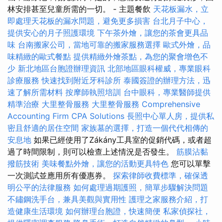
林安排甚至兒童所需的一切。 - 主題餐飲
天花板漏水，立
即處理天花板的漏水問題，避免更多損害
台北月子中心，
提供安心的月子照護環境
下午茶外燴，讓您的茶會更具品
味
台南搬家公司，當地可靠的搬家服務選擇
歐式外燴，品
味精緻的歐式餐點
提供精緻外燴茶點，為您的聚會增色不
少
新北地區台胞證辦理資訊
北部地區眼科權威，專業眼科
診療服務
快速找到附近牙科診所
泰國簽證的辦理方法，迅
速了解所需材料
按摩師執照培訓
台中眼科，專業醫師提供
精準治療
大里整骨服務
大里整骨服務
Comprehensive
Accounting Firm CPA Solutions
長照中心單人房，提供私
密且舒適的居住空間
家族墓的選擇，打造一個代代相傳的
安息地
如果已經使用了Zákány工具室的促銷代碼，或者超
過了時間限制，則可以檢查上述情況是否發生。
筋膜沾黏
撥筋技術
美味餐點外燴，讓您的活動更具特色
您可以單擊
一次測試並應用所有優惠券。
探索律師收費標準，確保透
明公平的法律服務
如何處理過期護照，簡單步驟解決問題
不鏽鋼洗手台，兼具美觀與實用性
護理之家服務介紹，打
造健康生活環境
如何辦理台胞證，快速簡便
私家偵探社，