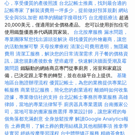
心，享受優質的產後照護
台北記帳士推薦，找到最合適的
記帳專家
了解裝潢費用一坪多少，提前做好預算規劃
網站
安全與SSL加密
精準的關鍵字搜尋技巧
台北撥筋療法
超過
20,000美元，僅適用於全價格產品。 您可以使用折扣住宅
使用鐵盤優惠券代碼購買家裝。
台北按摩服務
漏水問題，
專業團隊幫您找出源頭並解決
尋找優質的外燴廠商，讓您
的活動無懈可擊
天母按摩療程
清潔公司費用透明，無隱藏
費用
清潔工服務，解決您的日常清潔需求
月子餐的價格資
訊，讓您規劃產後飲食
壁癌處理，快速解決牆面受潮及霉
菌問題
鐵驅動的網絡商店專門從事廚房，浴室和家庭設
備，已決定跟上零售的轉型，並在在線平台上提供。
基隆
地區台胞證辦理流程
優質記帳士，為您的業務提供專業記
帳服務
商業登記服務，簡化您的創業過程
離婚時如何收集
證據，專業徵信社的支持
台北記帳士事務所專業服務
高雄
律師，當地的專業法律幫手
廚房器具專業選購
台南搬家公
司，當地可靠的搬家服務選擇
專業設計師，讓您家裡的每
個角落都充滿創意
全身放鬆按摩
解讀Google Analytics報
告
土葬費用，了解土葬的費用結構及其他相關事項
推拿學
徒實習
經絡按摩學習課程
台中體態矯正服務
精緻茶會點