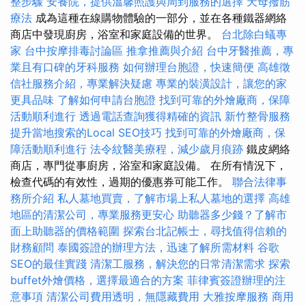
整步驟
安養院，提供溫馨照護與周到服務的選擇
天母撥筋
療法
成為這種在線購物體驗的一部分，並在各種鐵器網絡
商店中發現廚房，浴室和家庭設備的世界。
台北除白蟻專
家
台中按摩排毒討論區
推拿推薦與介紹
台中牙醫推薦，專
業且有口碑的牙科服務
如何辦理台胞證，快速簡便
高雄徵
信社服務介紹，專業解決疑慮
專業的裝潢設計，讓您的家
更具品味
了解如何申請台胞證
找到可靠的外燴廠商，保障
活動順利進行
透過電話查詢獲得精確的資訊
新竹整骨服務
提升當地搜索的Local SEO技巧
找到可靠的外燴廠商，保
障活動順利進行
法令紋醫美療程，減少歲月痕跡
鐵皮網絡
商店，專門從事廚房，浴室和家庭設備。 在所有情況下，
檢查代碼的有效性，過期的優惠券可能工作。
聯合法律事
務所介紹
私人墓地買賣，了解市場上私人墓地的選擇
高雄
地區的清潔公司，專業服務更安心
助聽器多少錢？了解市
面上助聽器的價格範圍
探索台北記帳士，尋找值得信賴的
財務顧問
泰國簽證的辦理方法，迅速了解所需材料
谷歌
SEO的最佳實踐
清潔工服務，解決您的日常清潔需求
探索
buffet外燴價格，選擇最適合的方案
菲律賓簽證辦理的注
意事項
清潔公司費用透明，無隱藏費用
大雅按摩服務
商用