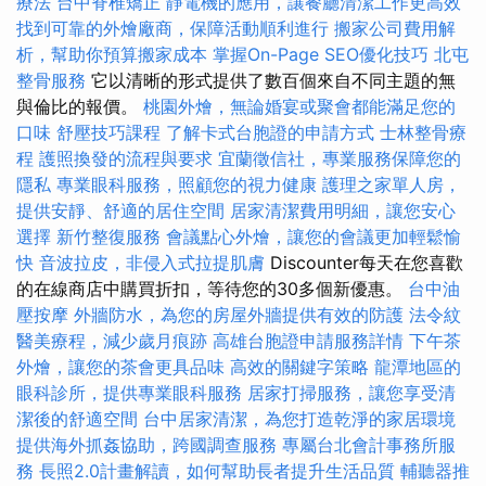
療法
台中脊椎矯正
靜電機的應用，讓餐廳清潔工作更高效
找到可靠的外燴廠商，保障活動順利進行
搬家公司費用解
析，幫助你預算搬家成本
掌握On-Page SEO優化技巧
北屯
整骨服務
它以清晰的形式提供了數百個來自不同主題的無
與倫比的報價。
桃園外燴，無論婚宴或聚會都能滿足您的
口味
舒壓技巧課程
了解卡式台胞證的申請方式
士林整骨療
程
護照換發的流程與要求
宜蘭徵信社，專業服務保障您的
隱私
專業眼科服務，照顧您的視力健康
護理之家單人房，
提供安靜、舒適的居住空間
居家清潔費用明細，讓您安心
選擇
新竹整復服務
會議點心外燴，讓您的會議更加輕鬆愉
快
音波拉皮，非侵入式拉提肌膚
Discounter每天在您喜歡
的在線商店中購買折扣，等待您的30多個新優惠。
台中油
壓按摩
外牆防水，為您的房屋外牆提供有效的防護
法令紋
醫美療程，減少歲月痕跡
高雄台胞證申請服務詳情
下午茶
外燴，讓您的茶會更具品味
高效的關鍵字策略
龍潭地區的
眼科診所，提供專業眼科服務
居家打掃服務，讓您享受清
潔後的舒適空間
台中居家清潔，為您打造乾淨的家居環境
提供海外抓姦協助，跨國調查服務
專屬台北會計事務所服
務
長照2.0計畫解讀，如何幫助長者提升生活品質
輔聽器推