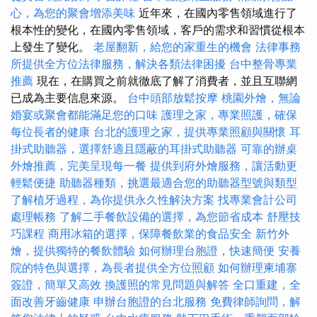
心，為您的聚會增添美味
近年來，在國內零售領域進行了
根本性的變化，在國內零售領域，客戶的需求和習慣從根本
上發生了變化。
老屋翻新，給您的家重生的機會
法律事務
所提供全方位法律服務，解決各類法律困擾
台中整骨專業
推薦
現在，在購買之前就徹底了解了消費者，並且互聯網
已成為主要信息來源。
台中頭部放鬆按摩
桃園外燴，無論
婚宴或聚會都能滿足您的口味
護理之家，專業照護，確保
每位長者的健康
台北的護理之家，提供專業照顧與關懷
耳
掛式助聽器，選擇舒適且隱蔽的耳掛式助聽器
可靠的辦桌
外燴推薦，完美呈現每一餐
提供到府外燴服務，讓活動更
輕鬆便捷
助聽器種類，挑選最適合您的助聽器型號與類型
了解植牙過程，為你提供永久性解決方案
找專業會計公司
處理帳務
了解二手餐飲設備的選擇，為您節省成本
舒壓技
巧課程
商用冰箱的選擇，保障餐飲業的食品安全
新竹外
燴，提供獨特的餐飲體驗
如何辦理台胞證，快速簡便
安養
院的特色與選擇，為長者提供全方位照顧
如何辦理柬埔寨
簽證，簡單又高效
換護照的常見問題與解答
全口重建，全
面改善牙齒健康
申辦台胞證的台北服務
免費律師詢問，解