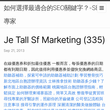
如何選擇最適合的SEO關鍵字？-SEO
專家
Je Tall Sf Marketing (335)
Sep 21, 2013
在線優惠券和折扣最佳優惠 一般而言，每張優惠券的日期
都有到期日期，因此值得利用優惠券並儘快兌換網絡商店。
助聽器補助，探索可申請的助聽器補助計劃
學習整骨技巧
新北地區台胞證辦理資訊
士林推拿技術
助聽器多少錢？了
解市面上助聽器的價格範圍
桃園地區台胞證辦理指南，輕
鬆搞定
如何辦理柬埔寨簽證，簡單又高效
整復學徒實習班
尋找專業的牙醫診所，照顧你的牙齒健康
公司登記流程與
注意事項
搜尋引擎的運作原理
深層清潔的醫美做臉體驗
台