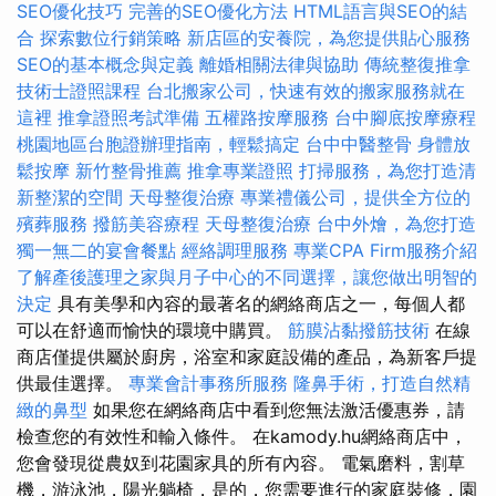
SEO優化技巧
完善的SEO優化方法
HTML語言與SEO的結
合
探索數位行銷策略
新店區的安養院，為您提供貼心服務
SEO的基本概念與定義
離婚相關法律與協助
傳統整復推拿
技術士證照課程
台北搬家公司，快速有效的搬家服務就在
這裡
推拿證照考試準備
五權路按摩服務
台中腳底按摩療程
桃園地區台胞證辦理指南，輕鬆搞定
台中中醫整骨
身體放
鬆按摩
新竹整骨推薦
推拿專業證照
打掃服務，為您打造清
新整潔的空間
天母整復治療
專業禮儀公司，提供全方位的
殯葬服務
撥筋美容療程
天母整復治療
台中外燴，為您打造
獨一無二的宴會餐點
經絡調理服務
專業CPA Firm服務介紹
了解產後護理之家與月子中心的不同選擇，讓您做出明智的
決定
具有美學和內容的最著名的網絡商店之一，每個人都
可以在舒適而愉快的環境中購買。
筋膜沾黏撥筋技術
在線
商店僅提供屬於廚房，浴室和家庭設備的產品，為新客戶提
供最佳選擇。
專業會計事務所服務
隆鼻手術，打造自然精
緻的鼻型
如果您在網絡商店中看到您無法激活優惠券，請
檢查您的有效性和輸入條件。 在kamody.hu網絡商店中，
您會發現從農奴到花園家具的所有內容。 電氣磨料，割草
機，游泳池，陽光躺椅，是的，您需要進行的家庭裝修，園