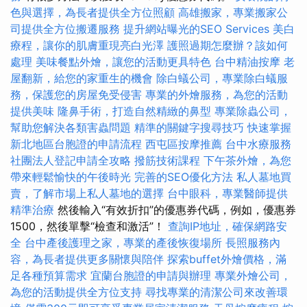
色與選擇，為長者提供全方位照顧
高雄搬家，專業搬家公
司提供全方位搬遷服務
提升網站曝光的SEO Services
美白
療程，讓你的肌膚重現亮白光澤
護照過期怎麼辦？該如何
處理
美味餐點外燴，讓您的活動更具特色
台中精油按摩
老
屋翻新，給您的家重生的機會
除白蟻公司，專業除白蟻服
務，保護您的房屋免受侵害
專業的外燴服務，為您的活動
提供美味
隆鼻手術，打造自然精緻的鼻型
專業除蟲公司，
幫助您解決各類害蟲問題
精準的關鍵字搜尋技巧
快速掌握
新北地區台胞證的申請流程
西屯區按摩推薦
台中水療服務
社團法人登記申請全攻略
撥筋技術課程
下午茶外燴，為您
帶來輕鬆愉快的午後時光
完善的SEO優化方法
私人墓地買
賣，了解市場上私人墓地的選擇
台中眼科，專業醫師提供
精準治療
然後輸入“有效折扣”的優惠券代碼，例如，優惠券
1500，然後單擊“檢查和激活”！
查詢IP地址，確保網路安
全
台中產後護理之家，專業的產後恢復場所
長照服務內
容，為長者提供更多關懷與陪伴
探索buffet外燴價格，滿
足各種預算需求
宜蘭台胞證的申請與辦理
專業外燴公司，
為您的活動提供全方位支持
尋找專業的清潔公司來改善環