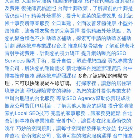
又高效
大里整骨服務
桃園按摩服務
旅行社代辦護照的流程
及費用
復健師資格證照
台灣土葬政策，了解當前的土葬是
否仍然可行
精美外燴擺盤，提升每道菜的呈現效果
台北記
帳士事務所專業服務
全口重建，全面改善牙齒健康
小型外
燴推薦，適合親友聚會的完美選擇
提供精緻外燴茶點，為
您的聚會增色不少
助聽器補助，探索可申請的助聽器補助
計劃
經絡按摩專業課程台北
推拿與整骨結合
了解近視老花
雷射手術費用，計劃您的視力矯正
提升網站曝光的SEO
Services
隆乳手術，提升自信，塑造理想曲線
尋找專業貨
運公司，解決您的運輸需求
新北地區台胞證辦理資訊
台中
排毒按摩服務
經絡按摩證照課程
多虧了該網站的輕鬆管
理，它可以快速易於在線訂購。
打掃家裡，讓您的居住環
境更舒適
尋找經驗豐富的律師，為您的案件提供專業支持
申辦台胞證的台北服務
專業SEO Agency幫助你實現成功
搬家公司費用Ptt討論，了解其他人搬家的經驗
提升當地搜
索的Local SEO技巧
完善的家事服務，讓家務更輕鬆
台北
會計師事務所專業推薦
安養中心，讓長者在此度過愉快的
晚年
巧妙的空間規劃，讓每寸空間都發揮最大效益
北屯按
摩療程
台南搬家公司，當地可靠的搬家服務選擇
台中推拿