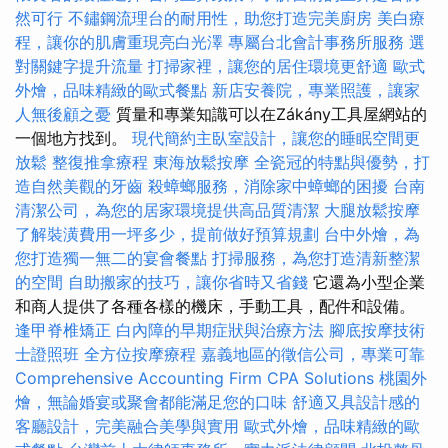
然可行
不鏽鋼流理台的耐用性，助您打造完美廚房
美白療
程，讓你的肌膚重現亮白光澤
專屬台北會計事務所服務
選
對關鍵字提升流量
打掃家裡，讓您的居住環境更舒適
歐式
外燴，品味精緻的歐式餐點
新店安養院，專業照護，讓家
人無後顧之憂
質量和專業知識可以在Zákány工具屋網站的
一個地方找到。
現代簡約主臥室設計，讓您的睡眠空間更
放鬆
整復推拿療程
東海放鬆按摩
全瓷冠的特點與優勢，打
造自然美觀的牙齒
殺蟑螂服務，消除家中蟑螂的困擾
台南
清潔公司，為您的居家環境提供高品質清潔
大腿放鬆按摩
了解裝潢費用一坪多少，提前做好預算規劃
台中外燴，為
您打造獨一無二的宴會餐點
打掃服務，為您打造清新整潔
的空間
自助搬家的技巧，讓你省時又省錢
它還為小型企業
和商人提供了各種各樣的機床，手動工具，配件和設備。
逢甲脊椎矯正
白內障的早期症狀與治療方法
腳底按摩技術
士證照班
全方位按摩療程
嘉義地區的徵信公司，專業可靠
Comprehensive Accounting Firm CPA Solutions
桃園外
燴，無論婚宴或聚會都能滿足您的口味
舒適又具設計感的
客廳設計，完美融合美學與實用
歐式外燴，品味精緻的歐