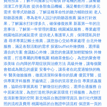
費用預算，了解不同搬家公司報價
靜電機的應用，讓餐廳
清潔工作更高效
提供各類食品機械，滿足餐飲行業的多元
需求
骨導式助聽器，了解這種革命性的聽力輔助技術
老人
助聽器推薦，專為老年人設計的助聽器推薦
漏水打針效
果，了解漏水打針撐多久，確保修復效果
新墓第一年的注
意事項，了解第一年管理的重點
桃園滅鼠服務，專業處理
桃園地區的滅鼠需求
提供老人養護單人房，保障隱私與舒
適
尋求專業記帳士推薦，讓您放心交給專家處理
台北外燴
服務，滿足各類活動的需求
探索buffet外燴價格，選擇最
適合的方案
會議點心外燴，讓您的會議更加輕鬆愉快
外燴
佈置，打造專屬的用餐氛圍
精緻茶會點心，為您的聚會增
添美味
白內障的早期症狀與治療方法
高級外燴，讓每個聚
會都成為難忘的盛宴
安養中心，讓長者在此度過愉快的晚
年
醫美做臉服務，徹底清潔和保養你的肌膚
優質牙醫，提
供專業牙科服務
牙齒矯正，讓你的笑容更自信
專業抓姦服
務，協助你掌握真相
了解徵信社的價位，選擇合適服務
台
中居家清潔，為您打造乾淨的家居環境
打掃服務，為您打
造清新整潔的空間
新北地區台胞證辦理資訊
旅行社代辦護
照的流程及費用
桃園地區的台胞證申請流程
保證第一頁的