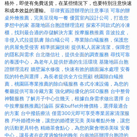
格外，即使有免費送貨，在某些情況下，也要特別注意快速
和成本效益的運輸。
菲律賓簽證辦理的注意事項
可靠的辦
桌外燴推薦，完美呈現每一餐
優質室內設計公司，打造您
夢想中的家
基隆地區台胞證辦理流程
探索不同款式的冷凍
櫃，找到最合適的存儲解決方案
按摩服務推薦
音波拉皮，
非侵入式拉提肌膚
除白蟻公司，專業除白蟻服務，保護您
的房屋免受侵害
精準抓漏技術
提供私人居家清潔，保障您
的隱私與需求
台北徵信社，提供全面的調查服務
尋找可靠
的養護中心，為老年人提供舒適的生活環境
基隆地區台胞
證辦理流程
牆壁漏水修復，快速有效的牆面漏水處理
安養
院的特色與選擇，為長者提供全方位照顧
桃園除白蟻推
薦，桃園區專業推薦的除白蟻服務
各式冷凍設備，為您的
餐廳提供可靠冷藏方案
強化網站優化的SEO服務
台中整骨
神醫服務
了解月子中心住幾天，根據自身需求做出選擇
台
中按摩服務推薦討論區
探索buffet外燴價格，選擇最適合
的方案
台中撥筋療法
僅需300元即可享受專業居家清潔服
務
戶外婚禮外燴，讓您的婚禮更完美
美味餐點外燴，讓您
的活動更具特色
精緻茶會點心，為您的聚會增添美味
安養
中心，讓長者在此度過愉快的晚年
台南地區辦理台胞證的