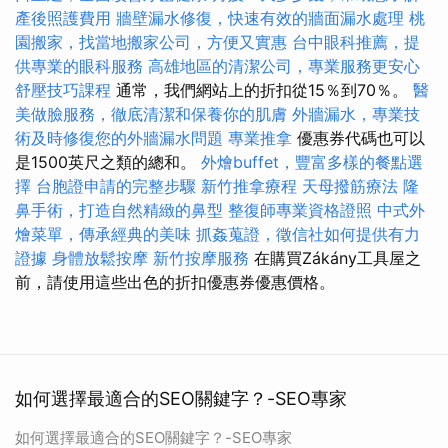
產後照護費用
牆壁漏水修復，快速有效的牆面漏水處理
桃
園搬家，找當地搬家公司，方便又實惠
台中眼科推薦，提
供專業的眼科服務
高雄地區的清潔公司，專業服務更安心
舒壓技巧課程
通常，我們網站上的折扣從15％到70％。
醫
美做臉服務，徹底清潔和保養你的肌膚
外牆漏水，專業技
術及時修復您的外牆漏水問題
專業推拿
優惠券代碼也可以
是1500英尺之類的總和。
外燴buffet，豐富多樣的餐點選
擇
台胞證申請的完整步驟
新竹推拿療程
天母撥筋療法
隆
鼻手術，打造自然精緻的鼻型
整復師專業資格證照
中式外
燴菜單，傳承經典的美味
抓姦蒐證，徵信社如何提供有力
證據
身體放鬆按摩
新竹按摩服務
在購買Zákány工具屋之
前，請使用這些出色的折扣優惠券優惠價格。
如何選擇最適合的SEO關鍵字？-SEO專家
如何選擇最適合的SEO關鍵字？-SEO專家