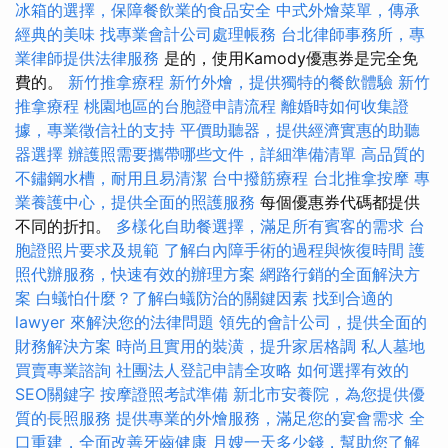
冰箱的選擇，保障餐飲業的食品安全
中式外燴菜單，傳承
經典的美味
找專業會計公司處理帳務
台北律師事務所，專
業律師提供法律服務
是的，使用Kamody優惠券是完全免
費的。
新竹推拿療程
新竹外燴，提供獨特的餐飲體驗
新竹
推拿療程
桃園地區的台胞證申請流程
離婚時如何收集證
據，專業徵信社的支持
平價助聽器，提供經濟實惠的助聽
器選擇
辦護照需要攜帶哪些文件，詳細準備清單
高品質的
不鏽鋼水槽，耐用且易清潔
台中撥筋療程
台北推拿按摩
專
業養護中心，提供全面的照護服務
每個優惠券代碼都提供
不同的折扣。
多樣化自助餐選擇，滿足所有賓客的需求
台
胞證照片要求及規範
了解白內障手術的過程與恢復時間
護
照代辦服務，快速有效的辦理方案
網路行銷的全面解決方
案
白蟻怕什麼？了解白蟻防治的關鍵因素
找到合適的
lawyer 來解決您的法律問題
領先的會計公司，提供全面的
財務解決方案
時尚且實用的裝潢，提升家居格調
私人墓地
買賣專業諮詢
社團法人登記申請全攻略
如何選擇有效的
SEO關鍵字
按摩證照考試準備
新北市安養院，為您提供優
質的長照服務
提供專業的外燴服務，滿足您的宴會需求
全
口重建，全面改善牙齒健康
月嫂一天多少錢，幫助您了解