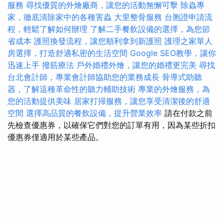
服務
尋找優質的外燴廠商，讓您的活動無懈可擊
除蟲專
家，徹底清除家中的各種害蟲
大里整骨服務
台胞證申請流
程，輕鬆了解如何辦理
了解二手餐飲設備的選擇，為您節
省成本
護照換發流程，讓您順利拿到新護照
護理之家單人
房選擇，打造舒適私密的生活空間
Google SEO教學，讓你
迅速上手
撥筋療法
戶外婚禮外燴，讓您的婚禮更完美
尋找
台北會計師，專業會計師協助您的業務成長
骨導式助聽
器，了解這種革命性的聽力輔助技術
專業的外燴服務，為
您的活動提供美味
居家打掃服務，讓您享受清潔後的舒適
空間
選擇高品質的餐飲設備，提升營業效率
請在付款之前
先檢查優惠券，以確保它們對您的訂單有用，因為某些折扣
優惠券僅適用於某些產品。