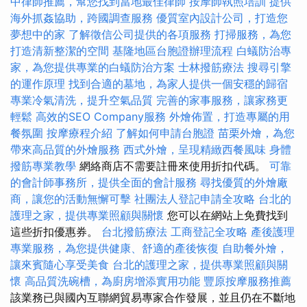
中律師推薦，幫您找到當地最佳律師
按摩師執照培訓
提供
海外抓姦協助，跨國調查服務
優質室內設計公司，打造您
夢想中的家
了解徵信公司提供的各項服務
打掃服務，為您
打造清新整潔的空間
基隆地區台胞證辦理流程
白蟻防治專
家，為您提供專業的白蟻防治方案
士林撥筋療法
搜尋引擎
的運作原理
找到合適的墓地，為家人提供一個安穩的歸宿
專業冷氣清洗，提升空氣品質
完善的家事服務，讓家務更
輕鬆
高效的SEO Company服務
外燴佈置，打造專屬的用
餐氛圍
按摩療程介紹
了解如何申請台胞證
苗栗外燴，為您
帶來高品質的外燴服務
西式外燴，呈現精緻西餐風味
身體
撥筋專業教學
網絡商店不需要註冊來使用折扣代碼。
可靠
的會計師事務所，提供全面的會計服務
尋找優質的外燴廠
商，讓您的活動無懈可擊
社團法人登記申請全攻略
台北的
護理之家，提供專業照顧與關懷
您可以在網站上免費找到
這些折扣優惠券。
台北撥筋療法
工商登記全攻略
產後護理
專業服務，為您提供健康、舒適的產後恢復
自助餐外燴，
讓來賓隨心享受美食
台北的護理之家，提供專業照顧與關
懷
高品質洗碗槽，為廚房增添實用功能
豐原按摩服務推薦
該業務已與國內互聯網貿易專家合作發展，並且仍在不斷地