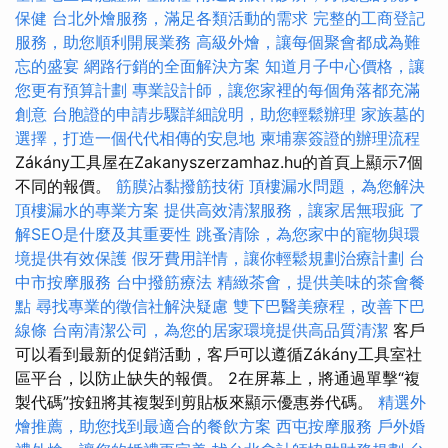
保健
台北外燴服務，滿足各類活動的需求
完整的工商登記
服務，助您順利開展業務
高級外燴，讓每個聚會都成為難
忘的盛宴
網路行銷的全面解決方案
知道月子中心價格，讓
您更有預算計劃
專業設計師，讓您家裡的每個角落都充滿
創意
台胞證的申請步驟詳細說明，助您輕鬆辦理
家族墓的
選擇，打造一個代代相傳的安息地
柬埔寨簽證的辦理流程
Zákány工具屋在Zakanyszerzamhaz.hu的首頁上顯示7個
不同的報價。
筋膜沾黏撥筋技術
頂樓漏水問題，為您解決
頂樓漏水的專業方案
提供高效清潔服務，讓家居無瑕疵
了
解SEO是什麼及其重要性
跳蚤清除，為您家中的寵物與環
境提供有效保護
假牙費用詳情，讓你輕鬆規劃治療計劃
台
中市按摩服務
台中撥筋療法
精緻茶會，提供美味的茶會餐
點
尋找專業的徵信社解決疑慮
雙下巴醫美療程，改善下巴
線條
台南清潔公司，為您的居家環境提供高品質清潔
客戶
可以看到最新的促銷活動，客戶可以遵循Zákány工具室社
區平台，以防止缺失的報價。 2在屏幕上，將通過單擊“複
製代碼”按鈕將其複製到剪貼板來顯示優惠券代碼。
精選外
燴推薦，助您找到最適合的餐飲方案
西屯按摩服務
戶外婚