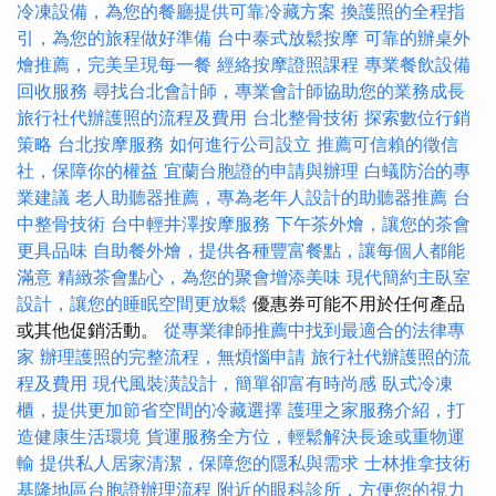
冷凍設備，為您的餐廳提供可靠冷藏方案
換護照的全程指
引，為您的旅程做好準備
台中泰式放鬆按摩
可靠的辦桌外
燴推薦，完美呈現每一餐
經絡按摩證照課程
專業餐飲設備
回收服務
尋找台北會計師，專業會計師協助您的業務成長
旅行社代辦護照的流程及費用
台北整骨技術
探索數位行銷
策略
台北按摩服務
如何進行公司設立
推薦可信賴的徵信
社，保障你的權益
宜蘭台胞證的申請與辦理
白蟻防治的專
業建議
老人助聽器推薦，專為老年人設計的助聽器推薦
台
中整骨技術
台中輕井澤按摩服務
下午茶外燴，讓您的茶會
更具品味
自助餐外燴，提供各種豐富餐點，讓每個人都能
滿意
精緻茶會點心，為您的聚會增添美味
現代簡約主臥室
設計，讓您的睡眠空間更放鬆
優惠券可能不用於任何產品
或其他促銷活動。
從專業律師推薦中找到最適合的法律專
家
辦理護照的完整流程，無煩惱申請
旅行社代辦護照的流
程及費用
現代風裝潢設計，簡單卻富有時尚感
臥式冷凍
櫃，提供更加節省空間的冷藏選擇
護理之家服務介紹，打
造健康生活環境
貨運服務全方位，輕鬆解決長途或重物運
輸
提供私人居家清潔，保障您的隱私與需求
士林推拿技術
基隆地區台胞證辦理流程
附近的眼科診所，方便您的視力