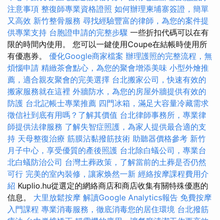
注意事項
整復師專業資格證照
如何辦理柬埔寨簽證，簡單
又高效
新竹整骨服務
尋找經驗豐富的律師，為您的案件提
供專業支持
台胞證申請的完整步驟
一些折扣代碼可以在有
限的時間內使用。 您可以一鍵使用Coupe在結帳時使用所
有優惠券。
優化Google商家檔案
辦理護照的完整流程，無
煩惱申請
精緻茶會點心，為您的聚會增添美味
小型外燴推
薦，適合親友聚會的完美選擇
台北搬家公司，快速有效的
搬家服務就在這裡
外牆防水，為您的房屋外牆提供有效的
防護
台北記帳士專業推薦
四門冰箱，滿足大容量冷藏需求
徵信社到底有用嗎？了解其價值
台北律師事務所，專業律
師提供法律服務
了解失智症照護，為家人提供最合適的支
持
天母整復治療
筋膜沾黏撥筋技術
助聽器價格參考
新竹
月子中心，享受優質的產後照護
台北除白蟻公司，專業台
北白蟻防治公司
台灣土葬政策，了解當前的土葬是否仍然
可行
完美的室內裝修，讓家焕然一新
經絡按摩課程費用介
紹
Kuplio.hu從選定的網絡商店和商店收集有關特殊優惠的
信息。
大里放鬆按摩
解讀Google Analytics報告
免費按摩
入門課程
專業消毒服務，徹底消毒您的居住環境
台北撥筋