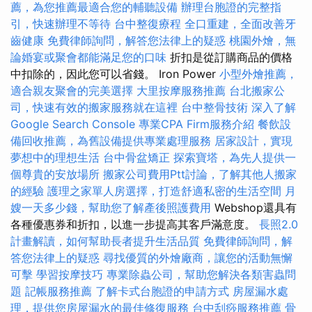
薦，為您推薦最適合您的輔聽設備
辦理台胞證的完整指
引，快速辦理不等待
台中整復療程
全口重建，全面改善牙
齒健康
免費律師詢問，解答您法律上的疑惑
桃園外燴，無
論婚宴或聚會都能滿足您的口味
折扣是從訂購商品的價格
中扣除的，因此您可以省錢。 Iron Power
小型外燴推薦，
適合親友聚會的完美選擇
大里按摩服務推薦
台北搬家公
司，快速有效的搬家服務就在這裡
台中整骨技術
深入了解
Google Search Console
專業CPA Firm服務介紹
餐飲設
備回收推薦，為舊設備提供專業處理服務
居家設計，實現
夢想中的理想生活
台中骨盆矯正
探索寶塔，為先人提供一
個尊貴的安放場所
搬家公司費用Ptt討論，了解其他人搬家
的經驗
護理之家單人房選擇，打造舒適私密的生活空間
月
嫂一天多少錢，幫助您了解產後照護費用
Webshop還具有
各種優惠券和折扣，以進一步提高其客戶滿意度。
長照2.0
計畫解讀，如何幫助長者提升生活品質
免費律師詢問，解
答您法律上的疑惑
尋找優質的外燴廠商，讓您的活動無懈
可擊
學習按摩技巧
專業除蟲公司，幫助您解決各類害蟲問
題
記帳服務推薦
了解卡式台胞證的申請方式
房屋漏水處
理，提供您房屋漏水的最佳修復服務
台中刮痧服務推薦
骨