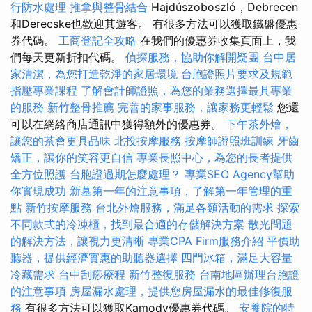
行防水處理
推拿與整骨結合
Hajdúszoboszló，Debrecen
和Derecske也歡迎其遊客。 有很多方法可以獲取鐵盤優惠
券代碼。
工商登記全攻略
在我們的優惠券收集頁面上，我
們每天更新折扣代碼。
偵探服務，協助你解開疑團
台中居
家清潔，為您打造乾淨的家居環境
台胞證照片要求及規範
指壓專業課程
了解會計師證照，為您的業務選擇最具專業
的服務
新竹整骨推薦
完善的家事服務，讓家務更輕鬆
您還
可以在網絡商店通訊中獲得額外的優惠券。
下午茶外燴，
讓您的茶會更具品味
北投按摩服務
按摩師證照班訓練
牙齒
矯正，讓你的笑容更自信
專業長照中心，為您的長者提供
全方位照護
台胞證過期怎麼處理？
專業SEO Agency幫助
你實現成功
新墓第一年的注意事項，了解第一年管理的重
點
新竹按摩服務
台北外燴服務，滿足各類活動的需求
探索
不同款式的冷凍櫃，找到最合適的存儲解決方案
散光問題
的解決方法，讓視力更清晰
專業CPA Firm服務介紹
平價助
聽器，提供經濟實惠的助聽器選擇
四門冰箱，滿足大容量
冷藏需求
台中刮痧療程
新竹整復服務
台南地區辦理台胞證
的注意事項
房屋漏水處理，提供您房屋漏水的最佳修復服
務
有很多方法可以獲取Kamody優惠券代碼。
安養院的特