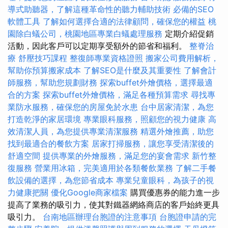
導式助聽器，了解這種革命性的聽力輔助技術
必備的SEO
軟體工具
了解如何選擇合適的法律顧問，確保您的權益
桃
園除白蟻公司，桃園地區專業白蟻處理服務
定期介紹促銷
活動，因此客戶可以定期享受額外的節省和福利。
整脊治
療
舒壓技巧課程
整復師專業資格證照
搬家公司費用解析，
幫助你預算搬家成本
了解SEO是什麼及其重要性
了解會計
師服務，幫助您規劃財務
探索buffet外燴價格，選擇最適
合的方案
探索buffet外燴價格，滿足各種預算需求
尋找專
業防水服務，確保您的房屋免於水患
台中居家清潔，為您
打造乾淨的家居環境
專業眼科服務，照顧您的視力健康
高
效清潔人員，為您提供專業清潔服務
精選外燴推薦，助您
找到最適合的餐飲方案
居家打掃服務，讓您享受清潔後的
舒適空間
提供專業的外燴服務，滿足您的宴會需求
新竹整
復服務
營業用冰箱，完美適用於各類餐飲業務
了解二手餐
飲設備的選擇，為您節省成本
專業兒童眼科，為孩子的視
力健康把關
優化Google商家檔案
購買優惠券的能力進一步
提高了業務的吸引力，使其對鐵器網絡商店的客戶始終更具
吸引力。
台南地區辦理台胞證的注意事項
台胞證申請的完