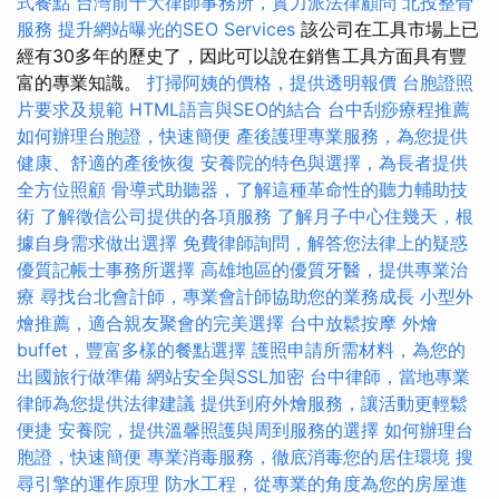
式餐點
台灣前十大律師事務所，實力派法律顧問
北投整骨
服務
提升網站曝光的SEO Services
該公司在工具市場上已
經有30多年的歷史了，因此可以說在銷售工具方面具有豐
富的專業知識。
打掃阿姨的價格，提供透明報價
台胞證照
片要求及規範
HTML語言與SEO的結合
台中刮痧療程推薦
如何辦理台胞證，快速簡便
產後護理專業服務，為您提供
健康、舒適的產後恢復
安養院的特色與選擇，為長者提供
全方位照顧
骨導式助聽器，了解這種革命性的聽力輔助技
術
了解徵信公司提供的各項服務
了解月子中心住幾天，根
據自身需求做出選擇
免費律師詢問，解答您法律上的疑惑
優質記帳士事務所選擇
高雄地區的優質牙醫，提供專業治
療
尋找台北會計師，專業會計師協助您的業務成長
小型外
燴推薦，適合親友聚會的完美選擇
台中放鬆按摩
外燴
buffet，豐富多樣的餐點選擇
護照申請所需材料，為您的
出國旅行做準備
網站安全與SSL加密
台中律師，當地專業
律師為您提供法律建議
提供到府外燴服務，讓活動更輕鬆
便捷
安養院，提供溫馨照護與周到服務的選擇
如何辦理台
胞證，快速簡便
專業消毒服務，徹底消毒您的居住環境
搜
尋引擎的運作原理
防水工程，從專業的角度為您的房屋進