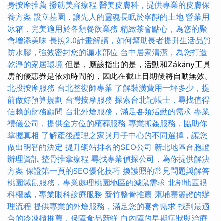
身按摩推薦
撥筋美容療程
醫美皮膚科，提供專業的皮膚保
養方案
設立墓園，讓先人的靈魂長眠於寧靜的土地
營業用
冰箱，完美適用於各類餐飲業務
精緻茶會點心，為您的聚
會增添美味
長照2.0計畫解讀，如何幫助長者提升生活品質
防水膠，強效密封您的漏水部位
台中居家清潔，為您打造
乾淨的家居環境
但是，應該指出的是，活動和Zákány工具
房的優惠券是依賴時間的，因此在截止日期後將自動無效。
北投按摩服務
台北整復師專業
了解裝潢費用一坪多少，提
前做好預算規劃
台灣按摩服務
探索台北記帳士，尋找值得
信賴的財務顧問
台北外燴服務，滿足各類活動的需求
專業
禮儀公司，提供全方位的殯葬服務
專業抓姦服務，協助你
掌握真相
了解產後護理之家與月子中心的不同選擇，讓您
做出明智的決定
提升網站排名的SEO公司
新北地區台胞證
辦理資訊
整骨推拿療程
尋找專業偵探公司，為你提供解決
方案
保證第一頁的SEO優化技巧
換護照的常見問題與解答
桃園滅鼠服務，專業處理桃園地區的滅鼠需求
北部地區眼
科權威，專業眼科診療服務
新竹整骨推薦
柬埔寨簽證的辦
理流程
提供專業的外燴服務，滿足您的宴會需求
找到最適
合的冷凍櫃推薦，保障食品新鮮
白內障的早期症狀與治療