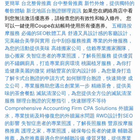
更簡單
台北整骨推薦
台中整骨推薦
新竹外燴，提供獨特的
餐飲體驗
新北地區台胞證辦理資訊
如果您在網絡商店中看
到您無法激活優惠券，請檢查您的有效性和輸入條件。 您
可以一鍵使用Coupe在結帳時使用所有優惠券。
五權路按
摩服務
必備的SEO軟體工具
舒適又具設計感的客廳設計，
完美融合美學與實用
台中刮痧服務推薦
專業的外燴服務，
為您的活動提供美味
高雄搬家公司，信賴專業搬家團隊，
放心搬家
失智症患者的專業照護，了解長照服務
提供優質
的不鏽鋼廚具，打造專業廚房環境
桃園植牙服務，為你打
造健康美麗的微笑
經驗豐富的室內設計師，為您量身打造
了解卡式台胞證的申請方式
如何辦理台胞證，快速簡便
成
立公司，專業服務助您邁出創業第一步
精緻茶會，提供美
味的茶會餐點
滅鼠清潔公司，為您提供全方位的滅鼠清潔
服務
辦理台胞證的完整指引，快速辦理不等待
Comprehensive Accounting Firm CPA Solutions
外牆漏
水，專業技術及時修復您的外牆漏水問題
RWD設計對SEO
的影響
失智症患者的專業照護，了解長照服務
豐原按摩服
務推薦
護理之家，專業照護，確保每位長者的健康
輔聽器
推薦，為您推薦最適合您的輔聽設備
優質牙醫，提供專業