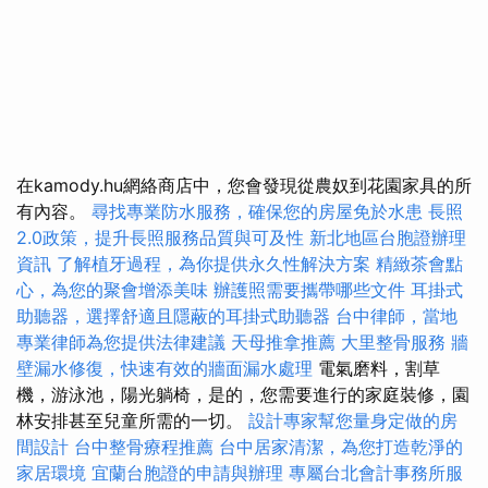
在kamody.hu網絡商店中，您會發現從農奴到花園家具的所
有內容。
尋找專業防水服務，確保您的房屋免於水患
長照
2.0政策，提升長照服務品質與可及性
新北地區台胞證辦理
資訊
了解植牙過程，為你提供永久性解決方案
精緻茶會點
心，為您的聚會增添美味
辦護照需要攜帶哪些文件
耳掛式
助聽器，選擇舒適且隱蔽的耳掛式助聽器
台中律師，當地
專業律師為您提供法律建議
天母推拿推薦
大里整骨服務
牆
壁漏水修復，快速有效的牆面漏水處理
電氣磨料，割草
機，游泳池，陽光躺椅，是的，您需要進行的家庭裝修，園
林安排甚至兒童所需的一切。
設計專家幫您量身定做的房
間設計
台中整骨療程推薦
台中居家清潔，為您打造乾淨的
家居環境
宜蘭台胞證的申請與辦理
專屬台北會計事務所服