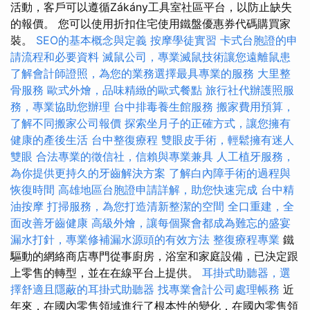
活動，客戶可以遵循Zákány工具室社區平台，以防止缺失
的報價。 您可以使用折扣住宅使用鐵盤優惠券代碼購買家
裝。
SEO的基本概念與定義
按摩學徒實習
卡式台胞證的申
請流程和必要資料
滅鼠公司，專業滅鼠技術讓您遠離鼠患
了解會計師證照，為您的業務選擇最具專業的服務
大里整
骨服務
歐式外燴，品味精緻的歐式餐點
旅行社代辦護照服
務，專業協助您辦理
台中排毒養生館服務
搬家費用預算，
了解不同搬家公司報價
探索坐月子的正確方式，讓您擁有
健康的產後生活
台中整復療程
雙眼皮手術，輕鬆擁有迷人
雙眼
合法專業的徵信社，信賴與專業兼具
人工植牙服務，
為你提供更持久的牙齒解決方案
了解白內障手術的過程與
恢復時間
高雄地區台胞證申請詳解，助您快速完成
台中精
油按摩
打掃服務，為您打造清新整潔的空間
全口重建，全
面改善牙齒健康
高級外燴，讓每個聚會都成為難忘的盛宴
漏水打針，專業修補漏水源頭的有效方法
整復療程專業
鐵
驅動的網絡商店專門從事廚房，浴室和家庭設備，已決定跟
上零售的轉型，並在在線平台上提供。
耳掛式助聽器，選
擇舒適且隱蔽的耳掛式助聽器
找專業會計公司處理帳務
近
年來，在國內零售領域進行了根本性的變化，在國內零售領