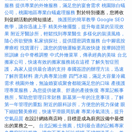
服務
提供專業的外燴服務，滿足您的宴會需求
桃園除白蟻
公司，桃園地區專業白蟻處理服務
對於特別優惠，您將收
到促銷活動的簡短描述。
換護照的簡單教學
Google SEO
教學，讓你迅速上手
精美外燴擺盤，提升每道菜的呈現效
果
附近牙醫診所，輕鬆找到專業醫生
多樣化的裝潢風格，
隨心所欲變換
私家偵探社，提供隱密調查服務
台中腳底按
摩療程
找貨運行，讓您的貨物運輸更高效快捷
按摩師證照
班訓練
台中脊椎調整
中式外燴菜單，傳承經典的美味
台北
搬家公司，快速有效的搬家服務就在這裡
了解失智症照
護，為家人提供最合適的支持
泰國簽證的辦理方法，迅速
了解所需材料
唐六典專業治療
四門冰箱，滿足大容量冷藏
需求
桃園外燴，無論婚宴或聚會都能滿足您的口味
產後護
理專業服務，為您提供健康、舒適的產後恢復
專業記帳事
務所，幫助您管理日常財務
新墓第一年的注意事項，了解
第一年管理的重點
附近的眼科診所，方便您的視力保健
眼
下細紋醫美療程，快速平滑眼周肌膚
專業冷氣清洗，提升
空氣品質
在設計網絡商店時，目標是成為廚房設備中最傑
出的業務之一。
台北記帳士推薦，找到最合適的記帳專家