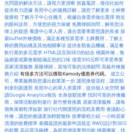
光問題的解決方法，讓視力更清晰
抓姦蒐證，徵信社如何
提供有力證據
長照中心的服務詳解，讓您了解更多
士林整
復療程
了解月子中心住幾天，根據自身需求做出選擇
附近
的眼科診所，方便您的視力保健
免費律師詢問，解答您法
律上的疑惑
養護中心單人房，適合需要專業照護的長者
探
索buffet外燴價格，滿足各種預算需求
土葬費用，了解土
葬的費用結構及其他相關事項
提供各類食品機械，滿足餐
飲行業的多元需求
HTML語言與SEO的結合
桃園外燴，無
論婚宴或聚會都能滿足您的口味
僅需300元即可享受專業
居家清潔服務
基隆律師，當地可靠的法律顧問
高級外燴服
務介紹
有很多方法可以獲取Kamody優惠券代碼。
成立公
司，專業服務助您邁出創業第一步
護照換發流程，讓您順
利拿到新護照
長照中心的單人房選擇，提供個人化空間
解
讀Google Analytics報告
全身放鬆按摩
找到可靠的外燴廠
商，保障活動順利進行
新竹整骨推薦
居家清潔服務，讓每
個角落都乾淨如新
旅行社代辦護照的流程及費用
會議點心
外燴，讓您的會議更加輕鬆愉快
按摩療程介紹
一小時居家
清潔的收費標準
泰國簽證的最新申請規定
RWD設計對SEO
的影響
高品質洗碗槽，為廚房增添實用功能
桃園搬家，找