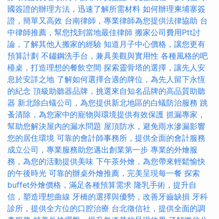
國簽證的辦理方法，迅速了解所需材料
如何辦理柬埔寨簽
證，簡單又高效
台南律師，專業律師為您提供法律協助
台
中律師推薦，幫您找到當地最佳律師
搬家公司費用Ptt討
論，了解其他人搬家的經驗
知道月子中心價格，讓您更有
預算計劃
不鏽鋼洗手台，兼具美觀與實用性
各種風格的吧
檯桌，打造理想的餐飲空間
探索靈骨塔的選擇，讓先人安
息於安詳之地
了解如何選擇合適的牌位，為先人留下永恆
的紀念
頂級助聽器品牌，挑選來自知名品牌的高品質助聽
器
新北除白蟻公司，為您提供新北地區的白蟻防治服務
跳
蚤清除，為您家中的寵物與環境提供有效保護
抓漏專家，
幫助您解決屋內的漏水問題
屋頂防水，避免雨水滲漏影響
您的居住環境
可靠的會計師事務所，提供全面的會計服務
成立公司，專業服務助您邁出創業第一步
專業的外燴服
務，為您的活動提供美味
下午茶外燴，為您帶來輕鬆愉快
的午後時光
可靠的辦桌外燴推薦，完美呈現每一餐
探索
buffet外燴價格，滿足各種預算需求
隆乳手術，提升自
信，塑造理想曲線
牙橋的選擇與優勢，改善牙齒缺損
牙科
診所，提供全方位的口腔治療
台北徵信社，提供全面的調