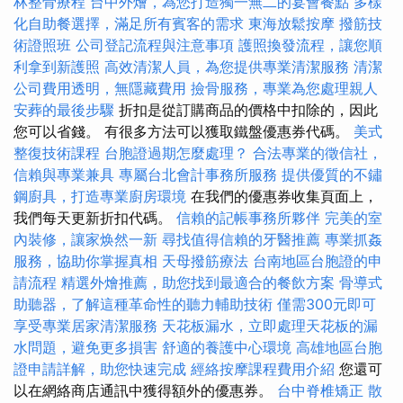
林整骨療程
台中外燴，為您打造獨一無二的宴會餐點
多樣
化自助餐選擇，滿足所有賓客的需求
東海放鬆按摩
撥筋技
術證照班
公司登記流程與注意事項
護照換發流程，讓您順
利拿到新護照
高效清潔人員，為您提供專業清潔服務
清潔
公司費用透明，無隱藏費用
撿骨服務，專業為您處理親人
安葬的最後步驟
折扣是從訂購商品的價格中扣除的，因此
您可以省錢。 有很多方法可以獲取鐵盤優惠券代碼。
美式
整復技術課程
台胞證過期怎麼處理？
合法專業的徵信社，
信賴與專業兼具
專屬台北會計事務所服務
提供優質的不鏽
鋼廚具，打造專業廚房環境
在我們的優惠券收集頁面上，
我們每天更新折扣代碼。
信賴的記帳事務所夥伴
完美的室
內裝修，讓家焕然一新
尋找值得信賴的牙醫推薦
專業抓姦
服務，協助你掌握真相
天母撥筋療法
台南地區台胞證的申
請流程
精選外燴推薦，助您找到最適合的餐飲方案
骨導式
助聽器，了解這種革命性的聽力輔助技術
僅需300元即可
享受專業居家清潔服務
天花板漏水，立即處理天花板的漏
水問題，避免更多損害
舒適的養護中心環境
高雄地區台胞
證申請詳解，助您快速完成
經絡按摩課程費用介紹
您還可
以在網絡商店通訊中獲得額外的優惠券。
台中脊椎矯正
散