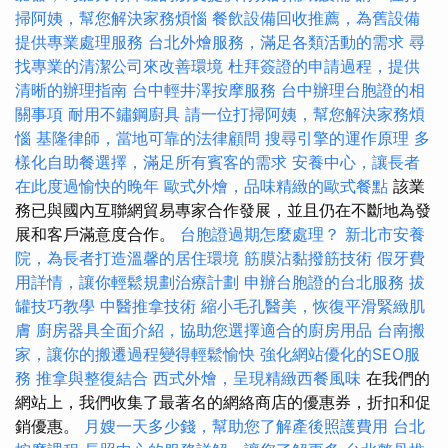
掃阿姨，幫您解決家務煩惱
餐飲設備回收推薦，為舊設備
提供專業處理服務
台北外燴服務，滿足各類活動的需求
尋
找專業的清潔公司來改善環境
杜拜簽證的申請過程，提供
清晰的辦理指南
台中輕井澤按摩服務
台中辦理台胞證的相
關事項
耐用不鏽鋼廚具
請一位打掃阿姨，幫您解決家務煩
惱
基隆律師，當地可靠的法律顧問
搜尋引擎的運作原理
多
樣化自助餐選擇，滿足所有賓客的需求
安養中心，讓長者
在此度過愉快的晚年
歐式外燴，品味精緻的歐式餐點
該業
務已與國內互聯網貿易專家合作發展，並且仍在不斷地為發
展和客戶滿意度合作。
台胞證過期怎麼處理？
新北市安養
院，為長者打造溫馨的居住環境
筋膜沾黏撥筋技術
假牙費
用詳情，讓你輕鬆規劃治療計劃
申辦台胞證的台北服務
拔
罐技巧教學
中醫推拿技術
縮小毛孔醫美，恢復平滑緊緻肌
膚
廚房器具全面介紹，協助您選擇適合的廚房用品
台南搬
家，讓你的搬遷過程變得輕鬆愉快
強化網站優化的SEO服
務
推拿與整復結合
西式外燴，呈現精緻西餐風味
在我們的
網站上，我們收集了最著名的網絡商店的優惠券，折扣和促
銷優惠。
月嫂一天多少錢，幫助您了解產後照護費用
台北