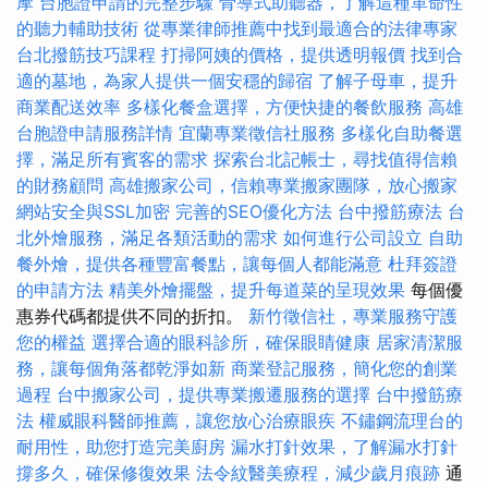
摩
台胞證申請的完整步驟
骨導式助聽器，了解這種革命性
的聽力輔助技術
從專業律師推薦中找到最適合的法律專家
台北撥筋技巧課程
打掃阿姨的價格，提供透明報價
找到合
適的墓地，為家人提供一個安穩的歸宿
了解子母車，提升
商業配送效率
多樣化餐盒選擇，方便快捷的餐飲服務
高雄
台胞證申請服務詳情
宜蘭專業徵信社服務
多樣化自助餐選
擇，滿足所有賓客的需求
探索台北記帳士，尋找值得信賴
的財務顧問
高雄搬家公司，信賴專業搬家團隊，放心搬家
網站安全與SSL加密
完善的SEO優化方法
台中撥筋療法
台
北外燴服務，滿足各類活動的需求
如何進行公司設立
自助
餐外燴，提供各種豐富餐點，讓每個人都能滿意
杜拜簽證
的申請方法
精美外燴擺盤，提升每道菜的呈現效果
每個優
惠券代碼都提供不同的折扣。
新竹徵信社，專業服務守護
您的權益
選擇合適的眼科診所，確保眼睛健康
居家清潔服
務，讓每個角落都乾淨如新
商業登記服務，簡化您的創業
過程
台中搬家公司，提供專業搬遷服務的選擇
台中撥筋療
法
權威眼科醫師推薦，讓您放心治療眼疾
不鏽鋼流理台的
耐用性，助您打造完美廚房
漏水打針效果，了解漏水打針
撐多久，確保修復效果
法令紋醫美療程，減少歲月痕跡
通