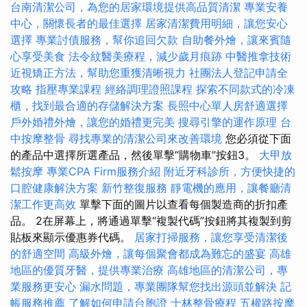
台南清潔公司，為您的居家環境提供高品質清潔
專業安養
中心，關懷長者的最佳選擇
居家清潔費用明細，讓您安心
選擇
專業討債服務，幫你追回欠款
自助餐外燴，讓來賓隨
心享受美食
法令紋醫美療程，減少歲月痕跡
中醫推拿技術
近視矯正方法，幫助您重獲清晰視力
社團法人登記申請全
攻略
指壓專業課程
經絡調理證照課程
探索不同款式的冷凍
櫃，找到最合適的存儲解決方案
長照中心單人房舒適選擇
戶外婚禮外燴，讓您的婚禮更完美
搜尋引擎的運作原理
台
中按摩整骨
尋找專業的清潔公司來改善環境
您必須從下面
的產品中選擇所選產品，然後單擊“購物車”按鈕3。
大甲放
鬆按摩
專業CPA Firm服務介紹
附近牙科診所，方便快捷的
口腔健康解決方案
新竹整復服務
靜電機的應用，讓餐廳清
潔工作更高效
單擊下面的圖片以查看每個製造商的折扣產
品。 2在屏幕上，將通過單擊“複製代碼”按鈕將其複製到剪
貼板來顯示優惠券代碼。
居家打掃服務，讓您享受清潔後
的舒適空間
高級外燴，讓每個聚會都成為難忘的盛宴
高雄
地區的優質牙醫，提供專業治療
高雄地區的清潔公司，專
業服務更安心
漏水問題，專業團隊幫您找出源頭並解決
記
帳服務推薦
了解如何申請台胞證
士林整骨療程
五權路按摩