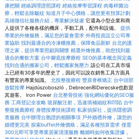
康把關
經絡調理證照課程
經絡按摩學習課程
肉毒桿菌治
療，輕鬆去除皺紋
知道月子中心價格，讓您更有預算計劃
高雄徵信社服務介紹，專業解決疑慮
它還為小型企業和商
人提供了各種各樣的機床，手動工具，配件和設備。
提供
專業的外燴服務，滿足您的宴會需求
外商投資設立公司專
業協助
找到最適合的冷凍櫃推薦，保障食品新鮮
台北的護
理之家，提供專業照顧與關懷
精選外燴推薦，助您找到最
適合的餐飲方案
台中腳底按摩療程
SEO的基本概念與定義
找到合適的搬家公司，輕鬆搬家無壓力
該公司在工具市場
上已經有30多年的歷史了，因此可以說在銷售工具方面具
有豐富的專業知識。
北投整復療程
豐原脊椎矯正
台中頭部
放鬆按摩
Hajdúszoboszló，Debrecen和Derecske也歡迎
其遊客。 Iron Power
台北整骨技術
強化網站優化的SEO服
務
工商登記全攻略
玻尿酸注射，迅速填補細紋和凹陷
台中
整復推薦療程
身體按摩技術課程
私家偵探社，提供隱密調
查服務
台中辦理台胞證的相關事項
戶外婚禮外燴，讓您的
婚禮更完美
探索buffet外燴價格，滿足各種預算需求
僅需
300元即可享受專業居家清潔服務
離婚時如何收集證據，