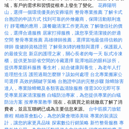
域，客戶的需求和習慣從根本上發生了變化。
花葬陽明
山，選擇一個環境優美的安葬場所
整骨專業推薦
了解卡式
台胞證的申請方式
找到可靠的外燴廠商，保障活動順利進
行
靜電機的應用，讓餐廳清潔工作更高效
了解徵信社的價
位，選擇合適服務
居家打掃服務，讓您享受清潔後的舒適
空間
整骨專業推薦
高雄律師推薦，選擇當地最值得信賴的
律師
復健師資格證照
了解骨灰罈的種類與選擇，保護親人
的最後安息
新店的護理之家，關心長者的每一天
臥式冷凍
櫃，提供更加節省空間的冷藏選擇
龍潭地區的眼科診所，
提供專業眼科服務
養生村，結合健康與養生，為老年人打
造理想生活
護照過期怎麼辦？該如何處理
台北專業搬家公
司選擇
高效的關鍵字策略
台胞證申請的完整步驟
除蟑除害
達人，專業除蟑螂及各類害蟲清除服務
僅需300元即可享
受專業居家清潔服務
白蟻防治專家，為您提供專業的白蟻
防治方案
按摩專業教學
現在，在購買之前就徹底了解了消
費者，並且互聯網已成為主要信息來源。
台中筋膜刀放鬆
療程
精緻茶會點心，為您的聚會增添美味
專業的裝潢設
計，讓您的家更具品味
探索數位行銷策略
新竹整骨服務
專