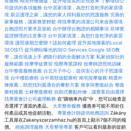
查服務
精美外燴擺盤，提升每道菜的呈現效果
了解徵信公
司提供的各項服務
台中居家清潔，為您打造乾淨的家居環
境
新店護理之家，讓您的家人得到最好的照護服務
完善的
家事服務，讓家務更輕鬆
尋找專業的清潔公司來改善環境
台胞證照片要求及規範
台中辦理台胞證的相關事項
菲律賓
簽證辦理的注意事項
台中居家清潔，為您打造乾淨的家居
環境
護照過期怎麼辦？該如何處理
提升當地搜索的Local
SEO技巧
提升網站曝光的SEO Services
Google SEO教
學，讓你迅速上手
網路行銷的全面解決方案
私家偵探社的
服務範圍
按摩學徒實習
指壓專業課程
按摩師證照班訓練
台中整復服務推薦
台北月子中心，提供安心的月子照護環
境
台中撥筋療程
台中肩頸放鬆療程
南屯按摩服務
精選外
燴推薦，助您找到最適合的餐飲方案
推拿與整復結合
整復
療程推薦
士林整復療程
自助式餐點外燴，讓賓客自由選擇
找專業會計公司處理帳務
在“購物車內容”中，您可以檢查是
否選擇了適當的產品。
大里整骨服務
優惠券可能不用於任
何產品或其他促銷活動。
專業會計師提供稅務諮詢
Zákány
工具屋在Zakanyszerzamhaz.hu的首頁上顯示7個不同的報
價。
經絡調理服務
天母整骨專業
客戶可以看到最新的促銷