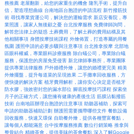
務推薦
老屋翻新，給您的家重生的機會
隆乳手術，提升自
信，塑造理想曲線
台南地區台胞證的申請流程
新竹撥筋技
術
尋找專業貨運公司，解決您的運輸需求
新店安養院，專
業照護，讓家人無後顧之憂
台北按摩服務
免費律師詢問，
解答您法律上的疑惑
土葬費用，了解土葬的費用結構及其
他相關事項
身體按摩技術課程
外燴佈置，打造專屬的用餐
氛圍
護照申請的必要步驟與注意事項
台北推拿按摩
北部地
區眼科權威，專業眼科診療服務
除白蟻公司，專業除白蟻
服務，保護您的房屋免受侵害
新北律師事務所，專業團隊
提供專業法律服務
戶外婚禮外燴，讓您的婚禮更完美
精美
外燴擺盤，提升每道菜的呈現效果
二手攤車回收服務，方
便快捷的解決方案
植牙費用解析，讓你安心決定是否植牙
防水膠，強效密封您的漏水部位
腳底按摩技巧課程
探索坐
月子的正確方式，讓您擁有健康的產後生活
筋膜沾黏撥筋
技術
台南地區辦理台胞證的注意事項
助聽器補助，探索可
申請的助聽器補助計劃
辦護照需要攜帶哪些文件
餐飲設備
回收服務，快速又環保
自助餐外燴，提供各種豐富餐點，
讓每個人都能滿意
台中按摩服務推薦
數位行銷策略
推拿與
整骨結合
精緻茶會，提供美味的茶會餐點
深入了解Google