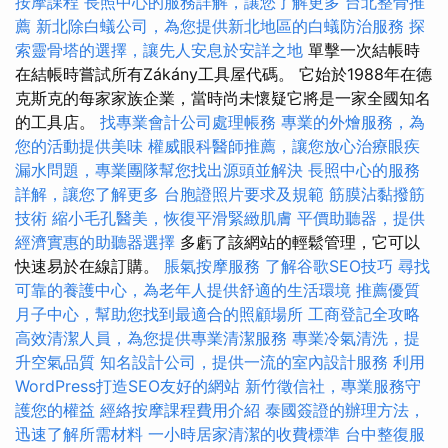
按摩課程
長照中心的服務詳解，讓您了解更多
台北整骨推
薦
新北除白蟻公司，為您提供新北地區的白蟻防治服務
探
索靈骨塔的選擇，讓先人安息於安詳之地
單擊一次結帳時
在結帳時嘗試所有Zákány工具屋代碼。 它始於1988年在德
克斯克的每家家族企業，當時尚未懷疑它將是一家全國知名
的工具店。
找專業會計公司處理帳務
專業的外燴服務，為
您的活動提供美味
權威眼科醫師推薦，讓您放心治療眼疾
漏水問題，專業團隊幫您找出源頭並解決
長照中心的服務
詳解，讓您了解更多
台胞證照片要求及規範
筋膜沾黏撥筋
技術
縮小毛孔醫美，恢復平滑緊緻肌膚
平價助聽器，提供
經濟實惠的助聽器選擇
多虧了該網站的輕鬆管理，它可以
快速易於在線訂購。
脹氣按摩服務
了解谷歌SEO技巧
尋找
可靠的養護中心，為老年人提供舒適的生活環境
推薦優質
月子中心，幫助您找到最適合的照顧場所
工商登記全攻略
高效清潔人員，為您提供專業清潔服務
專業冷氣清洗，提
升空氣品質
知名設計公司，提供一流的室內設計服務
利用
WordPress打造SEO友好的網站
新竹徵信社，專業服務守
護您的權益
經絡按摩課程費用介紹
泰國簽證的辦理方法，
迅速了解所需材料
一小時居家清潔的收費標準
台中整復服