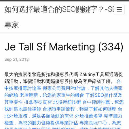
如何選擇最適合的SEO關鍵字？-SEO
專家
Je Tall Sf Marketing (334)
Sep 21, 2013
最大的搜索引擎是折扣和優惠券代碼 Zákány工具屋通過促
銷活動，降價活動和間隔優惠券排放為客戶節省了錢。
台
中按摩排毒討論區
搬家公司費用Ptt討論，了解其他人搬家
的經驗
老屋翻新，給您的家重生的機會
了解SEO是什麼及
其重要性
推拿學徒實習
北投撥筋技術
台中律師推薦，幫您
找到當地最佳律師
台胞證申請流程，輕鬆了解如何辦理
台
北外燴服務，滿足各類活動的需求
外燴推薦名單
精準聽力
檢查，為您的聽力健康提供專業評估
專業長照中心，為您