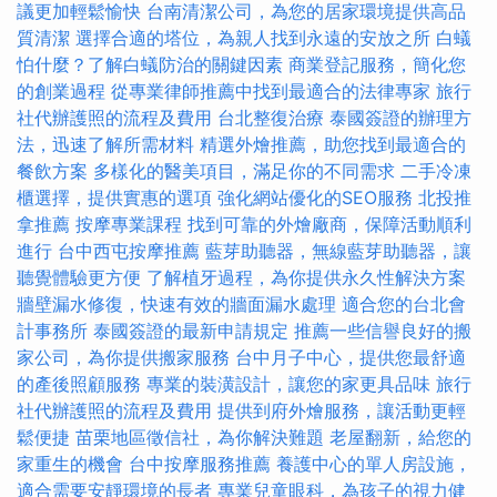
議更加輕鬆愉快
台南清潔公司，為您的居家環境提供高品
質清潔
選擇合適的塔位，為親人找到永遠的安放之所
白蟻
怕什麼？了解白蟻防治的關鍵因素
商業登記服務，簡化您
的創業過程
從專業律師推薦中找到最適合的法律專家
旅行
社代辦護照的流程及費用
台北整復治療
泰國簽證的辦理方
法，迅速了解所需材料
精選外燴推薦，助您找到最適合的
餐飲方案
多樣化的醫美項目，滿足你的不同需求
二手冷凍
櫃選擇，提供實惠的選項
強化網站優化的SEO服務
北投推
拿推薦
按摩專業課程
找到可靠的外燴廠商，保障活動順利
進行
台中西屯按摩推薦
藍芽助聽器，無線藍芽助聽器，讓
聽覺體驗更方便
了解植牙過程，為你提供永久性解決方案
牆壁漏水修復，快速有效的牆面漏水處理
適合您的台北會
計事務所
泰國簽證的最新申請規定
推薦一些信譽良好的搬
家公司，為你提供搬家服務
台中月子中心，提供您最舒適
的產後照顧服務
專業的裝潢設計，讓您的家更具品味
旅行
社代辦護照的流程及費用
提供到府外燴服務，讓活動更輕
鬆便捷
苗栗地區徵信社，為你解決難題
老屋翻新，給您的
家重生的機會
台中按摩服務推薦
養護中心的單人房設施，
適合需要安靜環境的長者
專業兒童眼科，為孩子的視力健