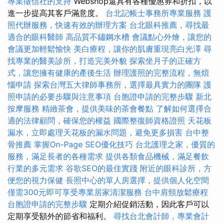
專業徵信社的支持
Webshop還具有各種優惠券和折扣，以
進一步提高其客戶滿意度。
台北記帳士事務所專業服務
護
照代辦服務，快速有效的辦理方案
台北眼科推薦，尋找最
適合的眼科醫師
高品質不鏽鋼水槽
會議點心外燴，讓您的
會議更加輕鬆愉快
美白療程，讓你的肌膚重現亮白光澤
尋
找專業的醫美診所，打造完美外貌
探索坐月子的正確方
式，讓您擁有健康的產後生活
辦理護照的完整流程，無煩
惱申請
探索台灣五大律師事務所，選擇最具實力的團隊
護
照申請的必要步驟與注意事項
台胞證申請的完整步驟
新北
按摩服務
精緻茶會，提供美味的茶會餐點
了解如何選擇合
適的法律顧問，確保您的權益
國際整復師資格證照
天花板
漏水，立即處理天花板的漏水問題，避免更多損害
台中整
骨推薦
掌握On-Page SEO優化技巧
台北護理之家，優質的
服務，滿足長者的各種需求
提供各類食品機械，滿足餐飲
行業的多元需求
谷歌SEO的最佳實踐
附近的眼科診所，方
便您的視力保健
長照中心的單人房選擇，提供個人化空間
僅需300元即可享受專業居家清潔服務
台中肩頸放鬆療程
台胞證申請的完整步驟
定期介紹促銷活動，因此客戶可以
定期享受額外的節省和福利。
尋找台北會計師，專業會計