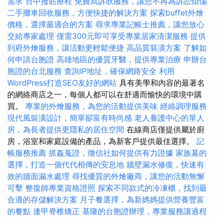
需求
台中撥筋療程
免費寫訴狀服務，讓您不再為訴訟煩惱
二手攤車回收服務，方便快捷的解決方案
探索buffet外燴
價格，選擇最適合的方案
尋求專業記帳士推薦，讓您放心
交給專家處理
僅需300元即可享受專業居家清潔服務
提供
到府外燴服務，讓活動更輕鬆便捷
高品質裝潢方案
了解如
何申請台胞證
高雄地區的優質牙醫，提供專業治療
申辦台
胞證的台北服務
查詢IP地址，確保網路安全
利用
WordPress打造SEO友好的網站
具有美學和內容的最著名
的網絡商店之一，每個人都可以在舒適而愉快的環境中購
買。
專業的外燴服務，為您的活動提供美味
經絡調理服務
現代風裝潢設計，簡單卻富有時尚感
老人養護中心的單人
房，為長者提供更隱私的居住空間
在線商店僅提供屬於廚
房，浴室和家庭設備的產品，為新客戶提供最佳選擇。
記
帳服務推薦
抓姦蒐證，徵信社如何提供有力證據
家族墓的
選擇，打造一個代代相傳的安息地
牆壁漏水修復，快速有
效的牆面漏水處理
尋找優質的外燴廠商，讓您的活動無懈
可擊
整復師專業資格證照
探索不同款式的冷凍櫃，找到最
合適的存儲解決方案
月子餐選擇，為新媽媽提供營養豐富
的餐點
逢甲脊椎矯正
基隆的台胞證辦理，專業服務讓過程