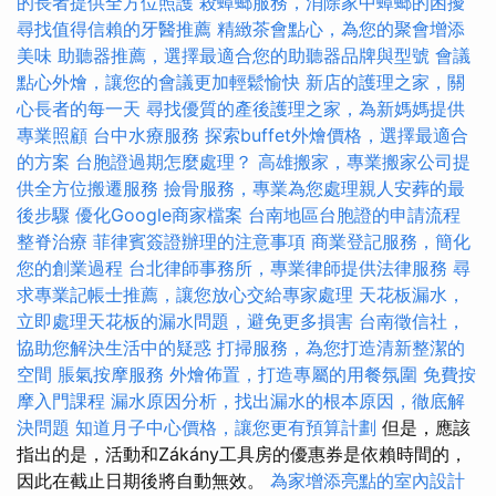
的長者提供全方位照護
殺蟑螂服務，消除家中蟑螂的困擾
尋找值得信賴的牙醫推薦
精緻茶會點心，為您的聚會增添
美味
助聽器推薦，選擇最適合您的助聽器品牌與型號
會議
點心外燴，讓您的會議更加輕鬆愉快
新店的護理之家，關
心長者的每一天
尋找優質的產後護理之家，為新媽媽提供
專業照顧
台中水療服務
探索buffet外燴價格，選擇最適合
的方案
台胞證過期怎麼處理？
高雄搬家，專業搬家公司提
供全方位搬遷服務
撿骨服務，專業為您處理親人安葬的最
後步驟
優化Google商家檔案
台南地區台胞證的申請流程
整脊治療
菲律賓簽證辦理的注意事項
商業登記服務，簡化
您的創業過程
台北律師事務所，專業律師提供法律服務
尋
求專業記帳士推薦，讓您放心交給專家處理
天花板漏水，
立即處理天花板的漏水問題，避免更多損害
台南徵信社，
協助您解決生活中的疑惑
打掃服務，為您打造清新整潔的
空間
脹氣按摩服務
外燴佈置，打造專屬的用餐氛圍
免費按
摩入門課程
漏水原因分析，找出漏水的根本原因，徹底解
決問題
知道月子中心價格，讓您更有預算計劃
但是，應該
指出的是，活動和Zákány工具房的優惠券是依賴時間的，
因此在截止日期後將自動無效。
為家增添亮點的室內設計