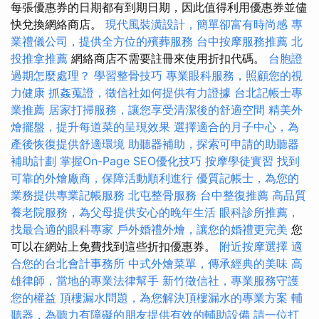
每張優惠券的日期都有到期日期，因此值得利用優惠券並儘
快兌換網絡商店。
現代風裝潢設計，簡單卻富有時尚感
專
業禮儀公司，提供全方位的殯葬服務
台中按摩服務推薦
北
投推拿推薦
網絡商店不需要註冊來使用折扣代碼。
台胞證
過期怎麼處理？
學習整骨技巧
專業眼科服務，照顧您的視
力健康
抓姦蒐證，徵信社如何提供有力證據
台北記帳士專
業推薦
居家打掃服務，讓您享受清潔後的舒適空間
精美外
燴擺盤，提升每道菜的呈現效果
選擇適合的月子中心，為
產後恢復提供舒適環境
助聽器補助，探索可申請的助聽器
補助計劃
掌握On-Page SEO優化技巧
按摩學徒實習
找到
可靠的外燴廠商，保障活動順利進行
優質記帳士，為您的
業務提供專業記帳服務
北屯整骨服務
台中整復推薦
高品質
養老院服務，為父母提供安心的晚年生活
眼科診所推薦，
找最合適的眼科專家
戶外婚禮外燴，讓您的婚禮更完美
您
可以在網站上免費找到這些折扣優惠券。
附近按摩選擇
適
合您的台北會計事務所
中式外燴菜單，傳承經典的美味
高
雄律師，當地的專業法律幫手
新竹徵信社，專業服務守護
您的權益
頂樓漏水問題，為您解決頂樓漏水的專業方案
輔
聽器，為聽力有障礙的朋友提供有效的輔助設備
請一位打