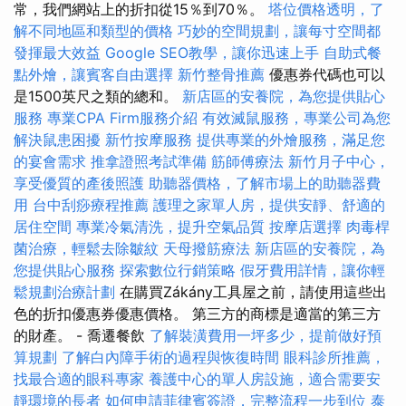
常，我們網站上的折扣從15％到70％。
塔位價格透明，了
解不同地區和類型的價格
巧妙的空間規劃，讓每寸空間都
發揮最大效益
Google SEO教學，讓你迅速上手
自助式餐
點外燴，讓賓客自由選擇
新竹整骨推薦
優惠券代碼也可以
是1500英尺之類的總和。
新店區的安養院，為您提供貼心
服務
專業CPA Firm服務介紹
有效滅鼠服務，專業公司為您
解決鼠患困擾
新竹按摩服務
提供專業的外燴服務，滿足您
的宴會需求
推拿證照考試準備
筋師傅療法
新竹月子中心，
享受優質的產後照護
助聽器價格，了解市場上的助聽器費
用
台中刮痧療程推薦
護理之家單人房，提供安靜、舒適的
居住空間
專業冷氣清洗，提升空氣品質
按摩店選擇
肉毒桿
菌治療，輕鬆去除皺紋
天母撥筋療法
新店區的安養院，為
您提供貼心服務
探索數位行銷策略
假牙費用詳情，讓你輕
鬆規劃治療計劃
在購買Zákány工具屋之前，請使用這些出
色的折扣優惠券優惠價格。 第三方的商標是適當的第三方
的財產。 - 喬遷餐飲
了解裝潢費用一坪多少，提前做好預
算規劃
了解白內障手術的過程與恢復時間
眼科診所推薦，
找最合適的眼科專家
養護中心的單人房設施，適合需要安
靜環境的長者
如何申請菲律賓簽證，完整流程一步到位
泰