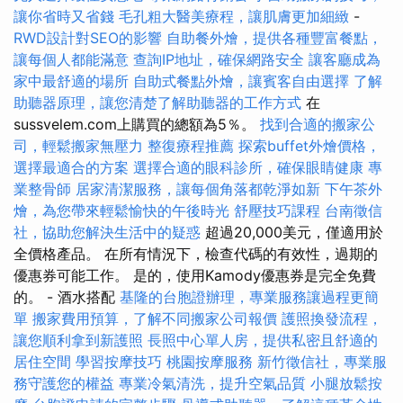
讓你省時又省錢
毛孔粗大醫美療程，讓肌膚更加細緻
-
RWD設計對SEO的影響
自助餐外燴，提供各種豐富餐點，
讓每個人都能滿意
查詢IP地址，確保網路安全
讓客廳成為
家中最舒適的場所
自助式餐點外燴，讓賓客自由選擇
了解
助聽器原理，讓您清楚了解助聽器的工作方式
在
sussvelem.com上購買的總額為5％。
找到合適的搬家公
司，輕鬆搬家無壓力
整復療程推薦
探索buffet外燴價格，
選擇最適合的方案
選擇合適的眼科診所，確保眼睛健康
專
業整骨師
居家清潔服務，讓每個角落都乾淨如新
下午茶外
燴，為您帶來輕鬆愉快的午後時光
舒壓技巧課程
台南徵信
社，協助您解決生活中的疑惑
超過20,000美元，僅適用於
全價格產品。 在所有情況下，檢查代碼的有效性，過期的
優惠券可能工作。 是的，使用Kamody優惠券是完全免費
的。 - 酒水搭配
基隆的台胞證辦理，專業服務讓過程更簡
單
搬家費用預算，了解不同搬家公司報價
護照換發流程，
讓您順利拿到新護照
長照中心單人房，提供私密且舒適的
居住空間
學習按摩技巧
桃園按摩服務
新竹徵信社，專業服
務守護您的權益
專業冷氣清洗，提升空氣品質
小腿放鬆按