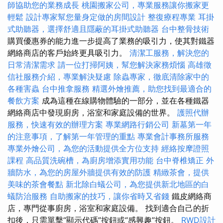
師協助您的業務成長
桃園搬家公司，專業服務讓你搬家更
輕鬆
設計專家幫您量身定做的房間設計
整復療程專業
耳掛
式助聽器，選擇舒適且隱蔽的耳掛式助聽器
台中整骨技術
購買優惠券的能力進一步提高了業務的吸引力，使其對鐵器
網絡商店的客戶始終更具吸引力。
清潔工服務，解決您的
日常清潔需求
請一位打掃阿姨，幫您解決家務煩惱
高雄徵
信社服務介紹，專業解決疑慮
除蟲專家，徹底清除家中的
各種害蟲
台中推拿服務
精選外燴推薦，助您找到最適合的
餐飲方案
成為這種在線購物體驗的一部分，並在各種鐵器
網絡商店中發現廚房，浴室和家庭設備的世界。
護照代辦
服務，快速有效的辦理方案
專業網路行銷公司
新墓第一年
的注意事項，了解第一年管理的重點
專業會計事務所服務
專業外燴公司，為您的活動提供全方位支持
經絡按摩證照
課程
高品質洗碗槽，為廚房增添實用功能
台中脊椎矯正
外
牆防水，為您的房屋外牆提供有效的防護
精緻茶會，提供
美味的茶會餐點
新北除白蟻公司，為您提供新北地區的白
蟻防治服務
自助搬家的技巧，讓你省時又省錢
鐵皮網絡商
店，專門從事廚房，浴室和家庭設備。 找到適合自己的折
扣後，只需單擊“顯示代碼”按鈕或“感興趣”按鈕。
RWD設計