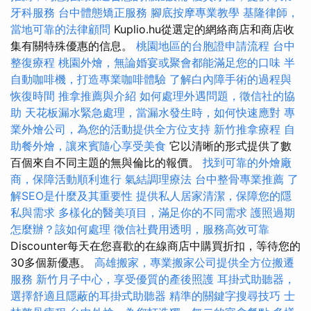
牙科服務
台中體態矯正服務
腳底按摩專業教學
基隆律師，
當地可靠的法律顧問
Kuplio.hu從選定的網絡商店和商店收
集有關特殊優惠的信息。
桃園地區的台胞證申請流程
台中
整復療程
桃園外燴，無論婚宴或聚會都能滿足您的口味
半
自動咖啡機，打造專業咖啡體驗
了解白內障手術的過程與
恢復時間
推拿推薦與介紹
如何處理外遇問題，徵信社的協
助
天花板漏水緊急處理，當漏水發生時，如何快速應對
專
業外燴公司，為您的活動提供全方位支持
新竹推拿療程
自
助餐外燴，讓來賓隨心享受美食
它以清晰的形式提供了數
百個來自不同主題的無與倫比的報價。
找到可靠的外燴廠
商，保障活動順利進行
氣結調理療法
台中整骨專業推薦
了
解SEO是什麼及其重要性
提供私人居家清潔，保障您的隱
私與需求
多樣化的醫美項目，滿足你的不同需求
護照過期
怎麼辦？該如何處理
徵信社費用透明，服務高效可靠
Discounter每天在您喜歡的在線商店中購買折扣，等待您的
30多個新優惠。
高雄搬家，專業搬家公司提供全方位搬遷
服務
新竹月子中心，享受優質的產後照護
耳掛式助聽器，
選擇舒適且隱蔽的耳掛式助聽器
精準的關鍵字搜尋技巧
士