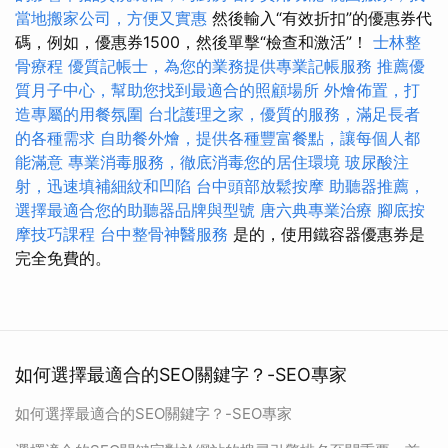
當地搬家公司，方便又實惠
然後輸入“有效折扣”的優惠券代
碼，例如，優惠券1500，然後單擊“檢查和激活”！
士林整
骨療程
優質記帳士，為您的業務提供專業記帳服務
推薦優
質月子中心，幫助您找到最適合的照顧場所
外燴佈置，打
造專屬的用餐氛圍
台北護理之家，優質的服務，滿足長者
的各種需求
自助餐外燴，提供各種豐富餐點，讓每個人都
能滿意
專業消毒服務，徹底消毒您的居住環境
玻尿酸注
射，迅速填補細紋和凹陷
台中頭部放鬆按摩
助聽器推薦，
選擇最適合您的助聽器品牌與型號
唐六典專業治療
腳底按
摩技巧課程
台中整骨神醫服務
是的，使用鐵容器優惠券是
完全免費的。
如何選擇最適合的SEO關鍵字？-SEO專家
如何選擇最適合的SEO關鍵字？-SEO專家