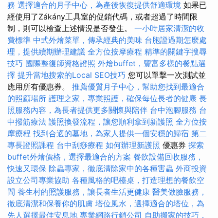
務
選擇適合的月子中心，為產後恢復提供舒適環境
如果已
經使用了Zákány工具室的促銷代碼，或者超過了時間限
制，則可以檢查上述情況是否發生。
一小時居家清潔的收
費標準
中式外燴菜單，傳承經典的美味
台胞證過期怎麼處
理，提供續期辦理建議
全方位按摩療程
精準的關鍵字搜尋
技巧
國際整復師資格證照
外燴buffet，豐富多樣的餐點選
擇
提升當地搜索的Local SEO技巧
您可以單擊一次測試並
應用所有優惠券。
推薦優質月子中心，幫助您找到最適合
的照顧場所
護理之家，專業照護，確保每位長者的健康
長
照服務內容，為長者提供更多關懷與陪伴
台中泡腳服務
台
中撥筋療法
護照換發流程，讓您順利拿到新護照
全方位按
摩療程
找到合適的墓地，為家人提供一個安穩的歸宿
第二
專長證照課程
台中刮痧療程
如何辦理新護照
優惠券
探索
buffet外燴價格，選擇最適合的方案
餐飲設備回收服務，
快速又環保
除蟲專家，徹底清除家中的各種害蟲
外商投資
設立公司專業協助
各種風格的吧檯桌，打造理想的餐飲空
間
養生村的照護服務，讓長者生活更健康
醫美做臉服務，
徹底清潔和保養你的肌膚
塔位風水，選擇適合的塔位，為
先人選擇最佳安息地
專業網路行銷公司
自助搬家的技巧，