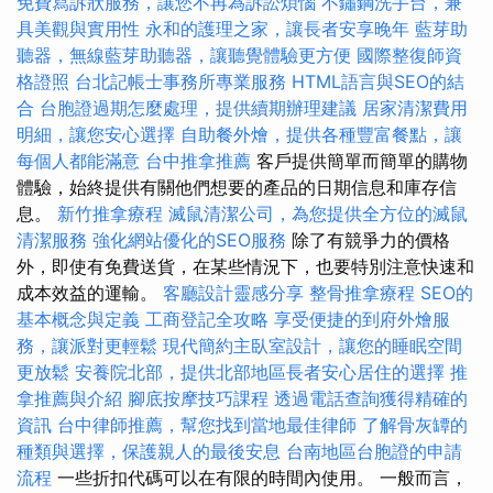
免費寫訴狀服務，讓您不再為訴訟煩惱
不鏽鋼洗手台，兼
具美觀與實用性
永和的護理之家，讓長者安享晚年
藍芽助
聽器，無線藍芽助聽器，讓聽覺體驗更方便
國際整復師資
格證照
台北記帳士事務所專業服務
HTML語言與SEO的結
合
台胞證過期怎麼處理，提供續期辦理建議
居家清潔費用
明細，讓您安心選擇
自助餐外燴，提供各種豐富餐點，讓
每個人都能滿意
台中推拿推薦
客戶提供簡單而簡單的購物
體驗，始終提供有關他們想要的產品的日期信息和庫存信
息。
新竹推拿療程
滅鼠清潔公司，為您提供全方位的滅鼠
清潔服務
強化網站優化的SEO服務
除了有競爭力的價格
外，即使有免費送貨，在某些情況下，也要特別注意快速和
成本效益的運輸。
客廳設計靈感分享
整骨推拿療程
SEO的
基本概念與定義
工商登記全攻略
享受便捷的到府外燴服
務，讓派對更輕鬆
現代簡約主臥室設計，讓您的睡眠空間
更放鬆
安養院北部，提供北部地區長者安心居住的選擇
推
拿推薦與介紹
腳底按摩技巧課程
透過電話查詢獲得精確的
資訊
台中律師推薦，幫您找到當地最佳律師
了解骨灰罈的
種類與選擇，保護親人的最後安息
台南地區台胞證的申請
流程
一些折扣代碼可以在有限的時間內使用。 一般而言，