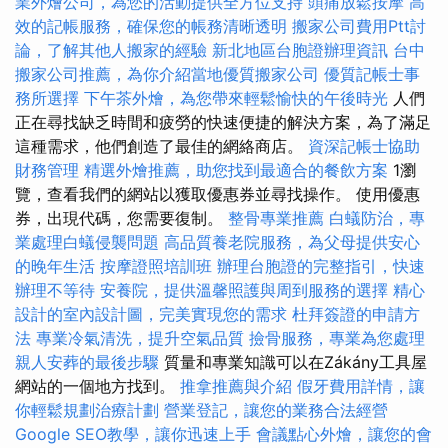
業外燴公司，為您的活動提供全方位支持
頭痛放鬆按摩
高
效的記帳服務，確保您的帳務清晰透明
搬家公司費用Ptt討
論，了解其他人搬家的經驗
新北地區台胞證辦理資訊
台中
搬家公司推薦，為你介紹當地優質搬家公司
優質記帳士事
務所選擇
下午茶外燴，為您帶來輕鬆愉快的午後時光
人們
正在尋找缺乏時間和疲勞的快速便捷的解決方案，為了滿足
這種需求，他們創造了最佳的網絡商店。
資深記帳士協助
財務管理
精選外燴推薦，助您找到最適合的餐飲方案
1瀏
覽，查看我們的網站以獲取優惠券並尋找操作。 使用優惠
券，出現代碼，您需要復制。
整骨專業推薦
白蟻防治，專
業處理白蟻侵襲問題
高品質養老院服務，為父母提供安心
的晚年生活
按摩證照培訓班
辦理台胞證的完整指引，快速
辦理不等待
安養院，提供溫馨照護與周到服務的選擇
精心
設計的室內設計圖，完美實現您的需求
杜拜簽證的申請方
法
專業冷氣清洗，提升空氣品質
撿骨服務，專業為您處理
親人安葬的最後步驟
質量和專業知識可以在Zákány工具屋
網站的一個地方找到。
推拿推薦與介紹
假牙費用詳情，讓
你輕鬆規劃治療計劃
營業登記，讓您的業務合法經營
Google SEO教學，讓你迅速上手
會議點心外燴，讓您的會