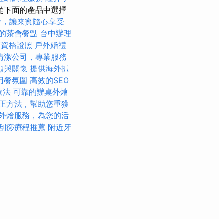
從下面的產品中選擇
燴，讓來賓隨心享受
的茶會餐點
台中辦理
師資格證照
戶外婚禮
清潔公司，專業服務
顧與關懷
提供海外抓
用餐氛圍
高效的SEO
療法
可靠的辦桌外燴
正方法，幫助您重獲
外燴服務，為您的活
刮痧療程推薦
附近牙