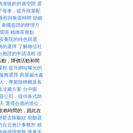
清潔後的舒適空間
選
子母車，提升商業配
過程與恢復時間
助聽
。
泰國簽證的辦理方
環境
精緻茶會點
安養院的特色與選
務的選擇
了解徵信社
台胞證的申請流程
按
銷活動，降價活動和間
課程
提升網站曝光的
服務選擇
房屋漏水處
人，專業除蟑螂及各
靠冷藏方案
台中眼
器公司，提供各式助
天
選擇合適的塔位，
是依賴時間的，因此在
輕鬆去除皺紋
助聽器
的台北會計事務所
精
經絡調理服務
隆鼻手