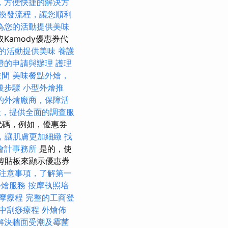
，方便快捷的解決方
換發流程，讓您順利
為您的活動提供美味
Kamody優惠券代
的活動提供美味
養護
證的申請與辦理
護理
空間
美味餐點外燴，
後步驟
小型外燴推
的外燴廠商，保障活
社，提供全面的調查服
代碼，例如，優惠券
，讓肌膚更加細緻
找
會計事務所
是的，使
剪貼板來顯示優惠券
注意事項，了解第一
外燴服務
按摩執照培
按摩療程
完整的工商登
中刮痧療程
外燴佈
解決牆面受潮及霉菌