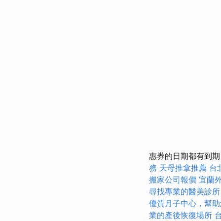
惠券的日期都有到期
務
天母推拿推薦
台
搬家公司報價
宜蘭
尋找專業的醫美診所
優質月子中心，幫助
業的產後恢復場所