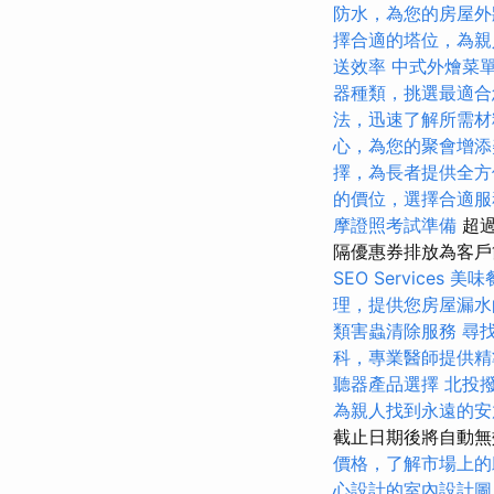
防水，為您的房屋外
擇合適的塔位，為親
送效率
中式外燴菜
器種類，挑選最適合
法，迅速了解所需材
心，為您的聚會增添
擇，為長者提供全方
的價位，選擇合適服
摩證照考試準備
超過
隔優惠券排放為客
SEO Services
美味
理，提供您房屋漏水
類害蟲清除服務
尋
科，專業醫師提供精
聽器產品選擇
北投
為親人找到永遠的安
截止日期後將自動
價格，了解市場上的
心設計的室內設計圖