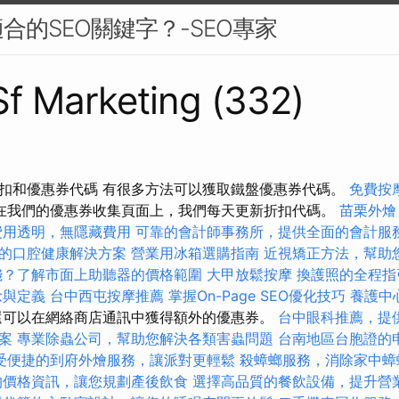
合的SEO關鍵字？-SEO專家
 Sf Marketing (332)
扣和優惠券代碼 有很多方法可以獲取鐵盤優惠券代碼。
免費按
在我們的優惠券收集頁面上，我們每天更新折扣代碼。
苗栗外燴
費用透明，無隱藏費用
可靠的會計師事務所，提供全面的會計服
的口腔健康解決方案
營業用冰箱選購指南
近視矯正方法，幫助
錢？了解市面上助聽器的價格範圍
大甲放鬆按摩
換護照的全程指
念與定義
台中西屯按摩推薦
掌握On-Page SEO優化技巧
養護中
可以在網絡商店通訊中獲得額外的優惠券。
台中眼科推薦，提
案
專業除蟲公司，幫助您解決各類害蟲問題
台南地區台胞證的
受便捷的到府外燴服務，讓派對更輕鬆
殺蟑螂服務，消除家中蟑
的價格資訊，讓您規劃產後飲食
選擇高品質的餐飲設備，提升營