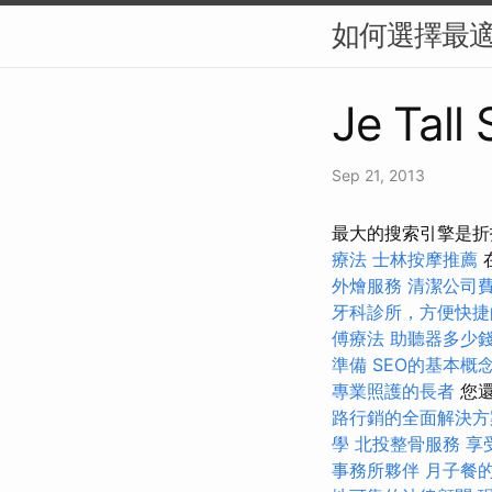
如何選擇最適
Je Tall
Sep 21, 2013
最大的搜索引擎是折
療法
士林按摩推薦
外燴服務
清潔公司
牙科診所，方便快捷
傅療法
助聽器多少
準備
SEO的基本概
專業照護的長者
您還
路行銷的全面解決方
學
北投整骨服務
享
事務所夥伴
月子餐