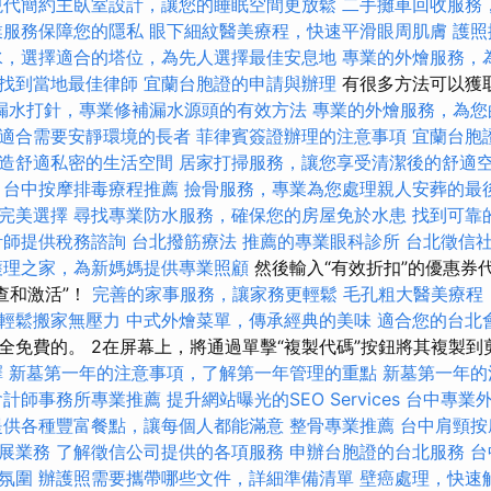
現代簡約主臥室設計，讓您的睡眠空間更放鬆
二手攤車回收服務
業服務保障您的隱私
眼下細紋醫美療程，快速平滑眼周肌膚
護照
水，選擇適合的塔位，為先人選擇最佳安息地
專業的外燴服務，
找到當地最佳律師
宜蘭台胞證的申請與辦理
有很多方法可以獲取
漏水打針，專業修補漏水源頭的有效方法
專業的外燴服務，為您
適合需要安靜環境的長者
菲律賓簽證辦理的注意事項
宜蘭台胞
造舒適私密的生活空間
居家打掃服務，讓您享受清潔後的舒適
台中按摩排毒療程推薦
撿骨服務，專業為您處理親人安葬的最
完美選擇
尋找專業防水服務，確保您的房屋免於水患
找到可靠
計師提供稅務諮詢
台北撥筋療法
推薦的專業眼科診所
台北徵信
護理之家，為新媽媽提供專業照顧
然後輸入“有效折扣”的優惠券
檢查和激活”！
完善的家事服務，讓家務更輕鬆
毛孔粗大醫美療程
輕鬆搬家無壓力
中式外燴菜單，傳承經典的美味
適合您的台北
全免費的。 2在屏幕上，將通過單擊“複製代碼”按鈕將其複製到
擇
新墓第一年的注意事項，了解第一年管理的重點
新墓第一年的
會計師事務所專業推薦
提升網站曝光的SEO Services
台中專業
提供各種豐富餐點，讓每個人都能滿意
整骨專業推薦
台中肩頸
展業務
了解徵信公司提供的各項服務
申辦台胞證的台北服務
台
氛圍
辦護照需要攜帶哪些文件，詳細準備清單
壁癌處理，快速