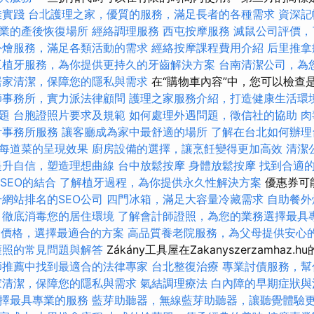
佳實踐
台北護理之家，優質的服務，滿足長者的各種需求
資深記
業的產後恢復場所
經絡調理服務
西屯按摩服務
滅鼠公司評價，
外燴服務，滿足各類活動的需求
經絡按摩課程費用介紹
后里推拿
工植牙服務，為你提供更持久的牙齒解決方案
台南清潔公司，為
居家清潔，保障您的隱私與需求
在“購物車內容”中，您可以檢查
師事務所，實力派法律顧問
護理之家服務介紹，打造健康生活環
題
台胞證照片要求及規範
如何處理外遇問題，徵信社的協助
肉
計事務所服務
讓客廳成為家中最舒適的場所
了解在台北如何辦理
每道菜的呈現效果
廚房設備的選擇，讓烹飪變得更加高效
清潔
提升自信，塑造理想曲線
台中放鬆按摩
身體放鬆按摩
找到合適
與SEO的結合
了解植牙過程，為你提供永久性解決方案
優惠券可
升網站排名的SEO公司
四門冰箱，滿足大容量冷藏需求
自助餐外
，徹底消毒您的居住環境
了解會計師證照，為您的業務選擇最具
外燴價格，選擇最適合的方案
高品質養老院服務，為父母提供安心
護照的常見問題與解答
Zákány工具屋在Zakanyszerzamhaz
師推薦中找到最適合的法律專家
台北整復治療
專業討債服務，幫
家清潔，保障您的隱私與需求
氣結調理療法
白內障的早期症狀與
擇最具專業的服務
藍芽助聽器，無線藍芽助聽器，讓聽覺體驗