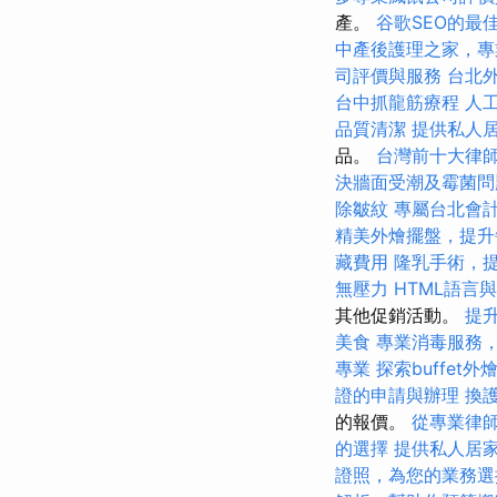
產。
谷歌SEO的最
中產後護理之家，專
司評價與服務
台北
台中抓龍筋療程
人
品質清潔
提供私人
品。
台灣前十大律
決牆面受潮及霉菌問
除皺紋
專屬台北會
精美外燴擺盤，提升
藏費用
隆乳手術，
無壓力
HTML語言
其他促銷活動。
提
美食
專業消毒服務
專業
探索buffet
證的申請與辦理
換
的報價。
從專業律
的選擇
提供私人居
證照，為您的業務選