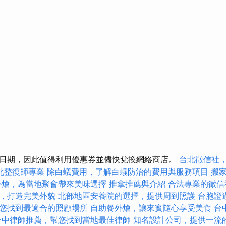
日期，因此值得利用優惠券並儘快兌換網絡商店。
台北徵信社
北整復師專業
除白蟻費用，了解白蟻防治的費用與服務項目
搬
外燴，為當地聚會帶來美味選擇
推拿推薦與介紹
合法專業的徵信
，打造完美外貌
北部地區安養院的選擇，提供周到照護
台胞證
您找到最適合的照顧場所
自助餐外燴，讓來賓隨心享受美食
台
台中律師推薦，幫您找到當地最佳律師
知名設計公司，提供一流