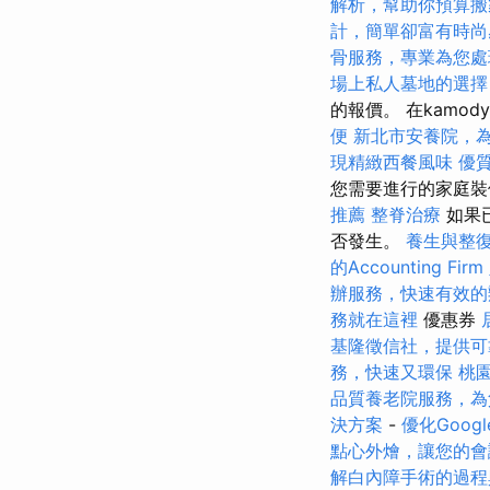
解析，幫助你預算搬
計，簡單卻富有時尚
骨服務，專業為您處
場上私人墓地的選擇
的報價。 在kamo
便
新北市安養院，
現精緻西餐風味
優
您需要進行的家庭裝
推薦
整脊治療
如果
否發生。
養生與整
的Accounting Firm
辦服務，快速有效的
務就在這裡
優惠券
基隆徵信社，提供可
務，快速又環保
桃
品質養老院服務，為
決方案
-
優化Goog
點心外燴，讓您的會
解白內障手術的過程