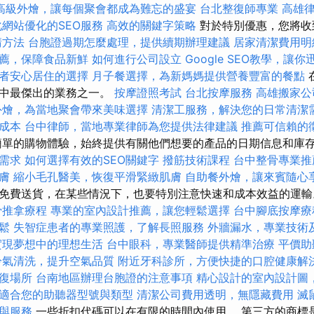
高級外燴，讓每個聚會都成為難忘的盛宴
台北整復師專業
高雄
化網站優化的SEO服務
高效的關鍵字策略
對於特別優惠，您將收
請方法
台胞證過期怎麼處理，提供續期辦理建議
居家清潔費用明
薦，保障食品新鮮
如何進行公司設立
Google SEO教學，讓
者安心居住的選擇
月子餐選擇，為新媽媽提供營養豐富的餐點
備中最傑出的業務之一。
按摩證照考試
台北按摩服務
高雄搬家公
外燴，為當地聚會帶來美味選擇
清潔工服務，解決您的日常清潔
成本
台中律師，當地專業律師為您提供法律建議
推薦可信賴的
簡單的購物體驗，始終提供有關他們想要的產品的日期信息和庫
需求
如何選擇有效的SEO關鍵字
撥筋技術課程
台中整骨專業推
膚
縮小毛孔醫美，恢復平滑緊緻肌膚
自助餐外燴，讓來賓隨心
免費送貨，在某些情況下，也要特別注意快速和成本效益的運
骨推拿療程
專業的室內設計推薦，讓您輕鬆選擇
台中腳底按摩
鬆
失智症患者的專業照護，了解長照服務
外牆漏水，專業技術
實現夢想中的理想生活
台中眼科，專業醫師提供精準治療
平價助
冷氣清洗，提升空氣品質
附近牙科診所，方便快捷的口腔健康解
復場所
台南地區辦理台胞證的注意事項
精心設計的室內設計圖
適合您的助聽器型號與類型
清潔公司費用透明，無隱藏費用
滅
與服務
一些折扣代碼可以在有限的時間內使用。 第三方的商標