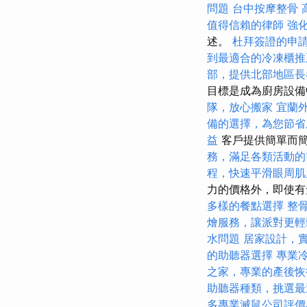
問題
台中按摩整骨
值得信賴的律師
強
述。
杜拜簽證的申
到最適合的冷凍櫃推
部，提供北部地區長
目標是成為廚房設
隊，放心搬家
宜蘭
備的選擇，為您節省
益
客戶提供簡單而
務，滿足各類活動的
程，快速平滑眼周肌
力的價格外，即使有
多樣的餐點選擇
整
燴服務，讓派對更輕
水問題
居家設計，
的助聽器選擇
專業
之家，專業的產後恢
助聽器種類，挑選最
多專業滅鼠公司評價