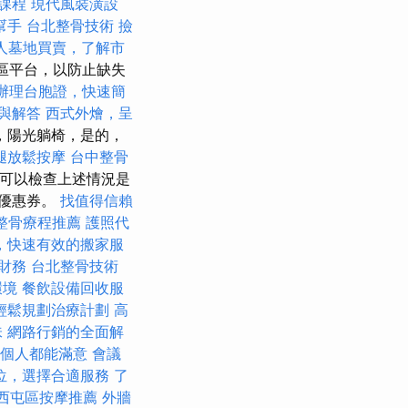
業課程
現代風裝潢設
幫手
台北整骨技術
撿
人墓地買賣，了解市
社區平台，以防止缺失
辦理台胞證，快速簡
與解答
西式外燴，呈
，陽光躺椅，是的，
腿放鬆按摩
台中整骨
則可以檢查上述情況是
優惠券。
找值得信賴
整骨療程推薦
護照代
，快速有效的搬家服
財務
台北整骨技術
環境
餐飲設備回收服
輕鬆規劃治療計劃
高
味
網路行銷的全面解
個人都能滿意
會議
位，選擇合適服務
了
西屯區按摩推薦
外牆