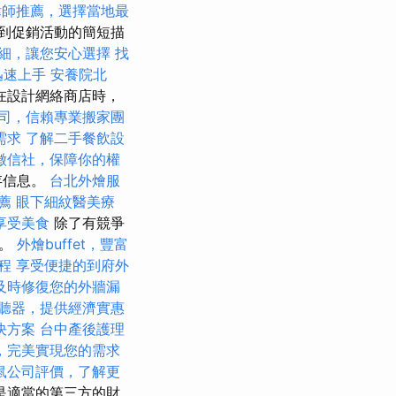
律師推薦，選擇當地最
到促銷活動的簡短描
細，讓您安心選擇
找
你迅速上手
安養院北
在設計網絡商店時，
司，信賴專業搬家團
需求
了解二手餐飲設
徵信社，保障你的權
存信息。
台北外燴服
薦
眼下細紋醫美療
享受美食
除了有競爭
輸。
外燴buffet，豐富
療程
享受便捷的到府外
及時修復您的外牆漏
聽器，提供經濟實惠
決方案
台中產後護理
，完美實現您的需求
鼠公司評價，了解更
是適當的第三方的財