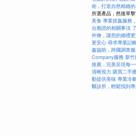
術，打造自然精緻的
所選產品，然後單擊
美食
專業抓姦服務
台胞證的相關事項
外燴，讓您的婚禮更
更安心
尋求專業記
姦協助，跨國調查服
Company服務
新竹
推薦，完美呈現每一
清晰視力
購買二手
動提供美味
專業冷
醫診所，輕鬆找到專