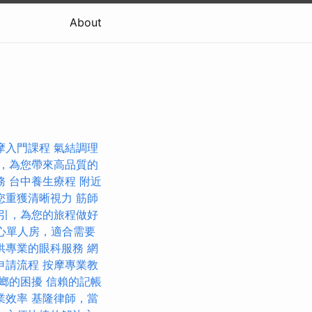
About
摩入門課程
氣結調理
，為您帶來高品質的
務
台中養生療程
附近
您重獲清晰視力
筋師
引，為您的旅程做好
心單人房，適合需要
供專業的眼科服務
網
申請流程
按摩專業教
螂的困擾
信賴的記帳
業效率
基隆律師，當