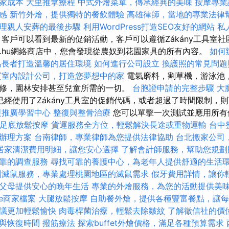
家成本
大里推拿療程
中式外燴菜單，傳承經典的美味
按摩專
感
新竹外燴，提供獨特的餐飲體驗
高雄律師，當地的專業法律
理親人安葬的最後步驟
利用WordPress打造SEO友好的網站
私
客戶可以看到最新的促銷活動，客戶可以遵循Zákány工具室
dy.hu網絡商店中，您會發現從農奴到花園家具的所有內容。
如何
為長者打造溫馨的居住環境
如何進行公司設立
換護照的常見問題
質室內設計公司，打造您夢想中的家
電氣磨料，割草機，游泳池
修，園林安排甚至兒童所需的一切。
台胞證申請的完整步驟
大
已經使用了Zákány工具室的促銷代碼，或者超過了時間限制，
復推廣學習中心
整復與整骨治療
您可以單擊一次測試並應用所有
足底放鬆按摩
貨運服務全方位，輕鬆解決長途或重物運輸
台中
辦理方案
台南律師，專業律師為您提供法律協助
台北搬家公司
居家清潔費用明細，讓您安心選擇
了解會計師服務，幫助您規劃
靠的調查服務
尋找可靠的養護中心，為老年人提供舒適的生活
園滅鼠服務，專業處理桃園地區的滅鼠需求
假牙費用詳情，讓你
父母提供安心的晚年生活
專業的外燴服務，為您的活動提供美
le商家檔案
大腿放鬆按摩
自助餐外燴，提供各種豐富餐點，讓每
議更加輕鬆愉快
肉毒桿菌治療，輕鬆去除皺紋
了解徵信社的價
與恢復時間
撥筋療法
探索buffet外燴價格，滿足各種預算需求