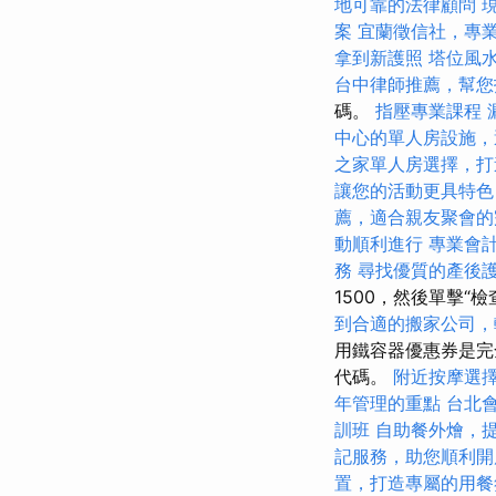
地可靠的法律顧問
案
宜蘭徵信社，專
拿到新護照
塔位風
台中律師推薦，幫您
碼。
指壓專業課程
中心的單人房設施，
之家單人房選擇，打
讓您的活動更具特色
薦，適合親友聚會的
動順利進行
專業會
務
尋找優質的產後
1500，然後單擊“
到合適的搬家公司，
用鐵容器優惠券是完
代碼。
附近按摩選
年管理的重點
台北
訓班
自助餐外燴，
記服務，助您順利開
置，打造專屬的用餐