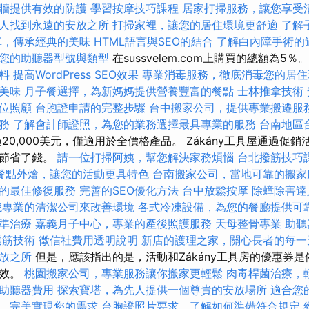
牆提供有效的防護
學習按摩技巧課程
居家打掃服務，讓您享受
人找到永遠的安放之所
打掃家裡，讓您的居住環境更舒適
了解
單，傳承經典的美味
HTML語言與SEO的結合
了解白內障手術的
您的助聽器型號與類型
在sussvelem.com上購買的總額為5％
料
提高WordPress SEO效果
專業消毒服務，徹底消毒您的居住
美味
月子餐選擇，為新媽媽提供營養豐富的餐點
士林推拿技術
位照顧
台胞證申請的完整步驟
台中搬家公司，提供專業搬遷服
務
了解會計師證照，為您的業務選擇最具專業的服務
台南地區
20,000美元，僅適用於全價格產品。 Zákány工具屋通過促
戶節省了錢。
請一位打掃阿姨，幫您解決家務煩惱
台北撥筋技巧
餐點外燴，讓您的活動更具特色
台南搬家公司，當地可靠的搬家
的最佳修復服務
完善的SEO優化方法
台中放鬆按摩
除蟑除害達
找專業的清潔公司來改善環境
各式冷凍設備，為您的餐廳提供可
準治療
嘉義月子中心，專業的產後照護服務
天母整骨專業
助聽
撥筋技術
徵信社費用透明說明
新店的護理之家，關心長者的每一
放之所
但是，應該指出的是，活動和Zákány工具房的優惠券
無效。
桃園搬家公司，專業服務讓你搬家更輕鬆
肉毒桿菌治療，
助聽器費用
探索寶塔，為先人提供一個尊貴的安放場所
適合您
，完美實現您的需求
台胞證照片要求，了解如何準備符合規定