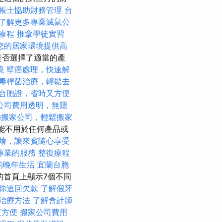
帳士協助財務管理
台
了解更多專業滅鼠公
療程
推拿學徒實習
您的居家環境提供高
是否選擇了適當的產
境
壁癌處理，快速解
毒桿菌治療，輕鬆去
台胞證，省時又方便
公司費用透明，無隱
的搬家公司，輕鬆搬家
能不用於任何產品或
燴，讓來賓隨心享受
專業的服務
整復療程
的晚年生活
宜蘭台胞
.hu的首頁上顯示7個不同
你追回欠款
了解假牙
治療方法
了解會計師
更方便
搬家公司費用