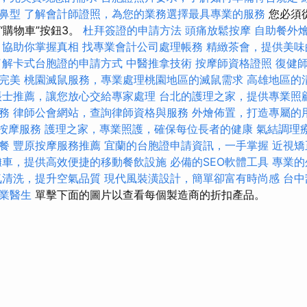
鼻型
了解會計師證照，為您的業務選擇最具專業的服務
您必須
“購物車”按鈕3。
杜拜簽證的申請方法
頭痛放鬆按摩
自助餐外
，協助你掌握真相
找專業會計公司處理帳務
精緻茶會，提供美味
了解卡式台胞證的申請方式
中醫推拿技術
按摩師資格證照
復健
完美
桃園滅鼠服務，專業處理桃園地區的滅鼠需求
高雄地區的
帳士推薦，讓您放心交給專家處理
台北的護理之家，提供專業照
務
律師公會網站，查詢律師資格與服務
外燴佈置，打造專屬的
按摩服務
護理之家，專業照護，確保每位長者的健康
氣結調理
餐
豐原按摩服務推薦
宜蘭的台胞證申請資訊，一手掌握
近視矯
攤車，提供高效便捷的移動餐飲設施
必備的SEO軟體工具
專業的
氣清洗，提升空氣品質
現代風裝潢設計，簡單卻富有時尚感
台中
業醫生
單擊下面的圖片以查看每個製造商的折扣產品。