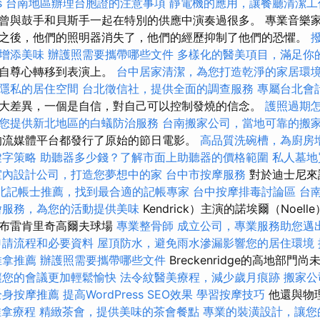
s
台南地區辦理台胞證的注意事項
靜電機的應用，讓餐廳清潔工
曾與鼓手和貝斯手一起在特別的供應中演奏過很多。 專業音樂
之後，他們的照明器消失了，他們的經歷抑制了他們的恐懼。
增添美味
辦護照需要攜帶哪些文件
多樣化的醫美項目，滿足你
和自尊心轉移到表演上。
台中居家清潔，為您打造乾淨的家居環
隱私的居住空間
台北徵信社，提供全面的調查服務
專屬台北會
大差異，一個是自信，對自己可以控制發燒的信念。
護照過期
您提供新北地區的白蟻防治服務
台南搬家公司，當地可靠的搬
的流媒體平台都發行了原始的節日電影。
高品質洗碗槽，為廚房
鍵字策略
助聽器多少錢？了解市面上助聽器的價格範圍
私人墓地
室內設計公司，打造您夢想中的家
台中市按摩服務
對於迪士尼來
北記帳士推薦，找到最合適的記帳專家
台中按摩排毒討論區
台
燴服務，為您的活動提供美味
Kendrick）主演的諾埃爾（Noel
的布雷肯里奇高爾夫球場
專業整骨師
成立公司，專業服務助您邁
申請流程和必要資料
屋頂防水，避免雨水滲漏影響您的居住環境
推拿推薦
辦護照需要攜帶哪些文件
Breckenridge的高地部門
讓您的會議更加輕鬆愉快
法令紋醫美療程，減少歲月痕跡
搬家公
全身按摩推薦
提高WordPress SEO效果
學習按摩技巧
他還與物
推拿療程
精緻茶會，提供美味的茶會餐點
專業的裝潢設計，讓您