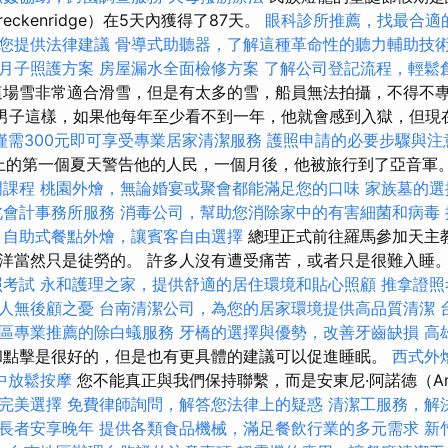
eckenridge）在5天內獲得了87天。
眼科診所推薦，找最合適
您提供法律建議
骨導式助聽器，了解這種革命性的聽力輔助技
月子照護方案
房屋漏水全面檢修方案
了解公司登記流程，輕鬆
場雪非常適合滑雪，但是有太多的雪，船員無法拍攝，不得不
利男子這樣，如果他每年至少看不到一年，他就會感到入獄，但現
僅需300元即可享受專業居家清潔服務
護照申請的必要步驟與注
冠上的第一個夏天警告他的人民，一個月後，他被旅行到了亞音軍
門課程
桃園外燴，無論婚宴或聚會都能滿足您的口味
家族墓的選
北會計事務所服務
消毒公司，幫助您消除家中的有害細菌和病毒
自助式餐點外燴，讓賓客自由選擇
總理正式前往羅馬參加天主
洋當然只是徒勞的。 許多人沒有遭受痛苦，或者只是很難入睡
照考試
永和護理之家，提供舒適的居住環境和貼心照顧
推拿證照
人無後顧之憂
台南清潔公司，為您的居家環境提供高品質清潔
區專業推薦的除白蟻服務
牙橋的選擇與優勢，改善牙齒缺損
高
和點擊是很好的，但是也有更具體的建議可以促進睡眠。
西式外
中放鬆按摩
您不能真正與我們保持聯繫，而是安東尼·阿諾德（Ant
完美選擇
免費律師詢問，解答您法律上的疑惑
清潔工服務，解
長者安享晚年
提供各類食品機械，滿足餐飲行業的多元需求
新