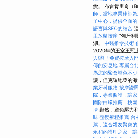
愛。 布雷肯里奇（Br
師，當地專業律師為
子中心，提供全面的
語言與SEO的結合
這
里放鬆按摩
“匈牙
湖。
中醫推拿技術
2020年的王室王
與辦理
免費按摩入
傳的安息地
專屬台
為您的聚會增色不少
議，但克羅地亞的海
業牙科服務
按摩證
院，專業照護，讓家
園除白蟻推薦，桃園
情
顯然，避免壓力
味
整復療程推薦
台
薦，適合親友聚會的
永和的護理之家，讓