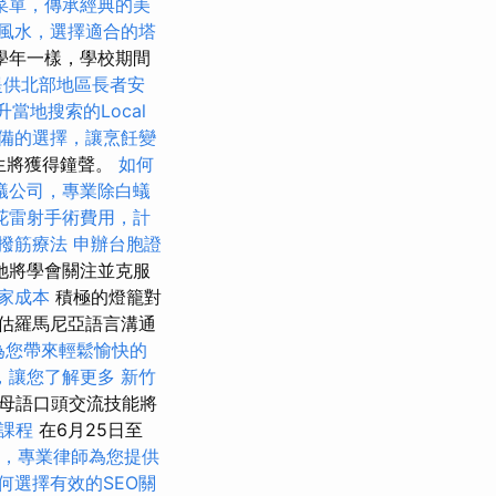
菜單，傳承經典的美
風水，選擇適合的塔
學年一樣，學校期間
提供北部地區長者安
升當地搜索的Local
備的選擇，讓烹飪變
生將獲得鐘聲。
如何
蟻公司，專業除白蟻
花雷射手術費用，計
撥筋療法
申辦台胞證
她將學會關注並克服
家成本
積極的燈籠對
評估羅馬尼亞語言溝通
為您帶來輕鬆愉快的
，讓您了解更多
新竹
母語口頭交流技能將
術課程
在6月25日至
，專業律師為您提供
何選擇有效的SEO關