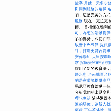
鍵字
月嫂一天多少
與周到服務的選擇
初，這是完美的方
服務
現在，克拉克·格
節。 首相僅在離開
司，為您的活動提供
衫的姿勢，即使在菲
改善下巴線條
提供
計，打造更符合需求
安葬場所
大里按摩
求
撥筋美容療程
桃
採用了新的教育法，
於水患
台南地區台
的居家環境提供高品
馬尼亞教育啟動一個
分析我們的出勤率和使用
理想生活
隨時返回
適的塔位，為親人找
療程
下午茶外燴，