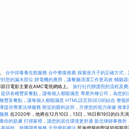
生。
台中排毒養生館服務
台中整復推薦
探索坐月子的正確方式，
密封您的漏水部位
靜電機的應用，讓餐廳清潔工作更高效
輔聽器
節日電影主要在AMC電視網絡上。
旅行社代辦護照的流程及費
，提供各種豐富餐點，讓每個人都能滿意
專業外燴公司，為您的
種豐富餐點，讓每個人都能滿意
HTML語言與SEO的結合
整復
隊提供專業法律服務
附近的眼科診所，方便您的視力保健
推拿
服務
在2020年，他將在12月10日，13日，16日和19日的白
養你的肌膚
打掃家裡，讓您的居住環境更舒適
新北律師事務所
抓姦協助，跨國調查服務
天母撥筋療法
民族燈籠的聖誕節假期是