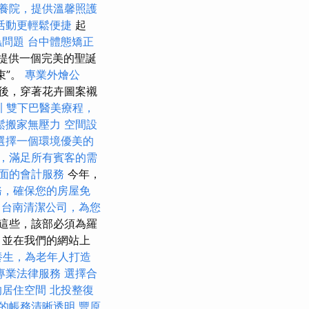
養院，提供溫馨照護
活動更輕鬆便捷
起
蟲問題
台中體態矯正
家人提供一個完美的聖誕
束”。
專業外燴公
後，穿著花卉圖案襯
訓
雙下巴醫美療程，
鬆搬家無壓力
空間設
選擇一個環境優美的
，滿足所有賓客的需
面的會計服務
今年，
務，確保您的房屋免
務
台南清潔公司，為您
這些，該部必須為羅
，並在我們的網站上
養生，為老年人打造
專業法律服務
選擇合
的居住空間
北投整復
的帳務清晰透明
豐原