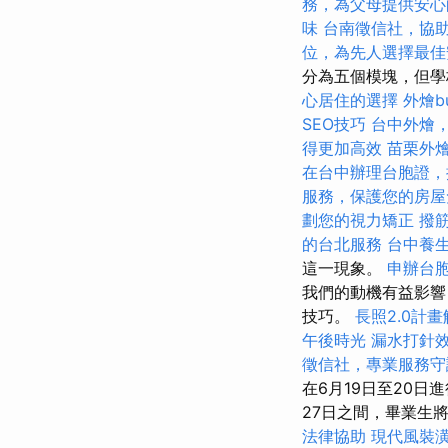
務，為父母提供安心
味
台南徵信社，協
位，為先人選擇最佳
分為五個模塊，但學
心居住的選擇
外燴b
SEO技巧
台中外燴
得更加高效
苗栗外
在台中辦理台胞證，
服務，保護您的房屋
劃您的視力矯正
撥
的台北服務
台中養
這一現象。
申辦台
我們的動機有益影響
技巧。
長照2.0計
午後時光
漏水打針
徵信社，專業服務守
在6月19日至20日
27日之間，畢業生
法律協助
現代風裝