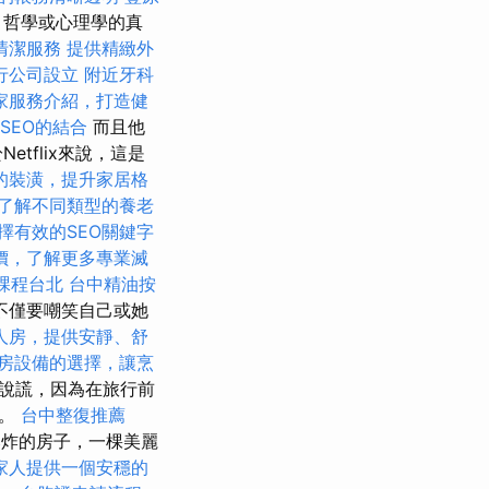
，哲學或心理學的真
清潔服務
提供精緻外
行公司設立
附近牙科
家服務介紹，打造健
與SEO的結合
而且他
tflix來說，這是
的裝潢，提升家居格
了解不同類型的養老
擇有效的SEO關鍵字
價，了解更多專業滅
課程台北
台中精油按
不僅要嘲笑自己或她
人房，提供安靜、舒
房設備的選擇，讓烹
說謊，因為在旅行前
看。
台中整復推薦
爆炸的房子，一棵美麗
家人提供一個安穩的