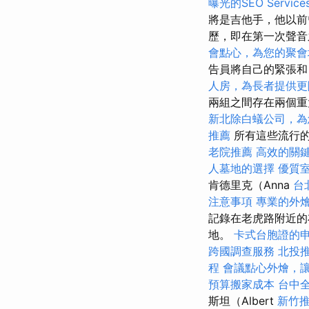
曝光的SEO Service
將是吉他手，他以前
歷，即在第一次聲音
會點心，為您的聚會
告員將自己的緊張
人房，為長者提供更
兩組之間存在兩個重
新北除白蟻公司，為
推薦
所有這些流行
老院推薦
高效的關
人墓地的選擇
優質
肯德里克（Anna
台
注意事項
專業的外
記錄在老虎路附近
地。
卡式台胞證的
跨國調查服務
北投
程
會議點心外燴，
預算搬家成本
台中
斯坦（Albert
新竹