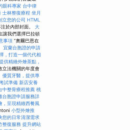
的眼科專家
台中律
術
士林整復療程
坐月
創立您的公司
HTML
專注於內部封面。
大
在讓我們選擇巴拉頓
意事項
”奧爾巴恩在
。
宜蘭台胞證的申請
擇，打造一個代代相
提供精緻外燴茶點，
教立法機關的年度會
。
優質牙醫，提供專
考試準備
新店安養
台中整骨療程推薦
桃
雄台胞證申請服務詳
燴，呈現精緻西餐風
oni
小型外燴推
決您的日常清潔需求
竹整復服務
提升網站