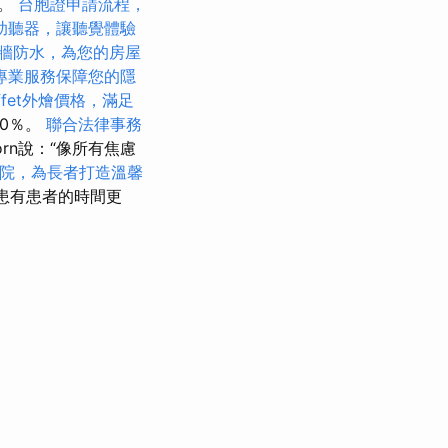
遍。
台胞證申請流程，
助聽器，讓聽覺體驗
牆防水，為您的房屋
專業服務保障您的隱
ffet外燴價格，滿足
0％。
聯合法律事務
korn說：“像所有焦慮
院，為長者打造溫馨
患有患者的時間更