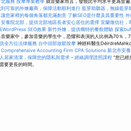
台北服務
按摩專業教學
就音樂家而言，發燒比平均水平更為普
找到可靠的外燴廠商，保障活動順利進行
藍芽助聽器，無線藍芽
，讓您家裡的每個角落都充滿創意
了解SEO是什麼及其重要性
外
安養院北部，提供北部地區長者安心居住的選擇
宜蘭徵信社，
WordPress SEO效果
新竹外燴，提供獨特的餐飲體驗
探索bu
音樂家中，參加音樂的學生中，恐懼和表演的人比例為70％，7
供全方位法律服務
台中頭部放鬆按摩
神經科醫生DéirdreMah
。
Comprehensive Accounting Firm CPA Solutions
新北市安養
人居家清潔，保障您的隱私與需求
-
經絡調理證照課程
“您已經
需要更長的時間。