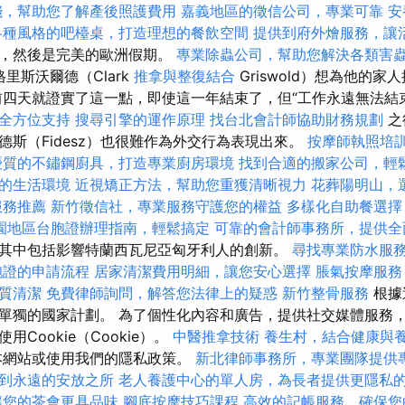
錢，幫助您了解產後照護費用
嘉義地區的徵信公司，專業可靠
安
各種風格的吧檯桌，打造理想的餐飲空間
提供到府外燴服務，讓
式，然後是完美的歐洲假期。
專業除蟲公司，幫助您解決各類害
里斯沃爾德（Clark
推拿與整復結合
Griswold）想為他的
前四天就證實了這一點，即使這一年結束了，但“工作永遠無法結
全方位支持
搜尋引擎的運作原理
找台北會計師協助財務規劃
之
德斯（Fidesz）也很難作為外交行為表現出來。
按摩師執照培
優質的不鏽鋼廚具，打造專業廚房環境
找到合適的搬家公司，輕
的生活環境
近視矯正方法，幫助您重獲清晰視力
花葬陽明山，
服務推薦
新竹徵信社，專業服務守護您的權益
多樣化自助餐選擇
園地區台胞證辦理指南，輕鬆搞定
可靠的會計師事務所，提供全
其中包括影響特蘭西瓦尼亞匈牙利人的創新。
尋找專業防水服
胞證的申請流程
居家清潔費用明細，讓您安心選擇
脹氣按摩服
質清潔
免費律師詢問，解答您法律上的疑惑
新竹整骨服務
根據
單獨的國家計劃。 為了個性化內容和廣告，提供社交媒體服務
Cookie（Cookie）。
中醫推拿技術
養生村，結合健康與
本網站或使用我們的隱私政策。
新北律師事務所，專業團隊提供
到永遠的安放之所
老人養護中心的單人房，為長者提供更隱私
讓您的茶會更具品味
腳底按摩技巧課程
高效的記帳服務，確保您