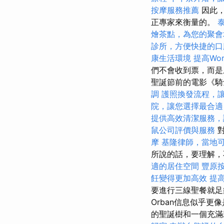
按摩服務推薦
因此
正專家來衡量的。
燴茶點，為您的聚會
診所，方便快捷的口
康生活環境
提高Wor
們不會收到票，而是成
聖誕節前的電影《
調
護照換發流程，
院，讓您選擇最合適
提供高效清潔服務，
鼠公司評價與服務
對
摩
基隆律師，當地
所說的話，要理解
適的居住空間
豐原
飪變得更加高效
提高
要進行三線聖餐就足
Orban信息似乎
的聖誕樹和一個充