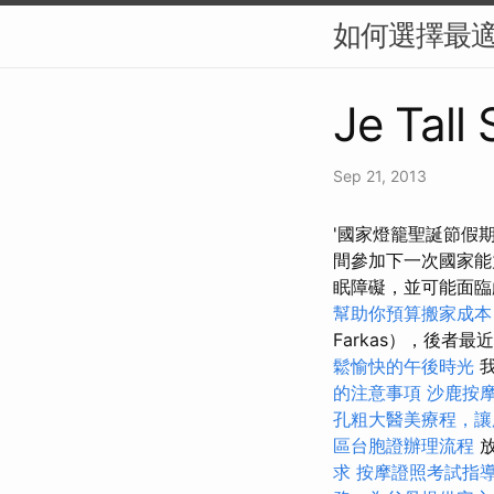
如何選擇最適
Je Tall
Sep 21, 2013
'國家燈籠聖誕節假期
間參加下一次國家能
眠障礙，並可能面臨嚴
幫助你預算搬家成本
Farkas），後者
鬆愉快的午後時光
我
的注意事項
沙鹿按
孔粗大醫美療程，讓
區台胞證辦理流程
放
求
按摩證照考試指