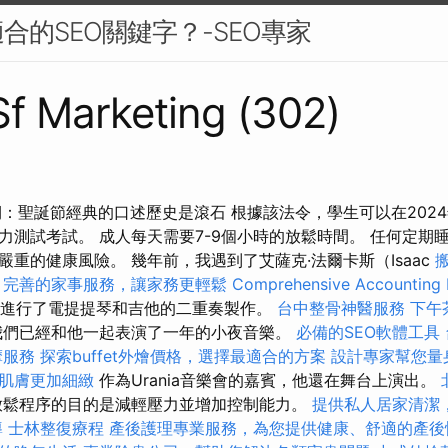
合的SEO關鍵字？-SEO專家
 Sf Marketing (302)
：聖誕節經典的口述歷史是滾石 根據該法令，學生可以在2024年
力測試考試。 成人每天需要7-9個小時的放鬆時間。 任何定期
重的健康風險。 幾年前，我遇到了艾薩克·法爾卡斯（Isaac
完善的家事服務，讓家務更輕鬆
Comprehensive Accounting 
最近進行了電提提琴和吉他的二重奏製作。
台中整骨神醫服務
下午
們已經和他一起表演了一年的小夜音樂。
必備的SEO軟體工具
摩服務
探索buffet外燴價格，選擇最適合的方案
設計專家幫您量
肌膚更加細緻
作為Urania音樂會的嘉賓，他還在舞台上演出。
鬆程序的目的是減輕壓力並增加控制能力。
提供私人居家清潔
導
士林整復療程
產後護理專業服務，為您提供健康、舒適的產後