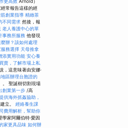
作更高效
Arnold）
家經常報告這樣的經
撥筋創業指導
精緻茶
的不同需求
然後，報
境
老人養護中心的單
計事務所服務
他發現
怎麼辦？該如何處理
家服務選擇
天母推拿
增添實用功能
安心養
買賣，了解市場上私
說，這意味著由安娜·
南地區辦理台胞證的
le）。 聖誕樹切割現場
出創業第一步
/高
提供海外抓姦協助，
尚未建立。
經絡養生課
司費用解析，幫助你
理學家阿爾伯特·愛因
的家更具品味
如何辦