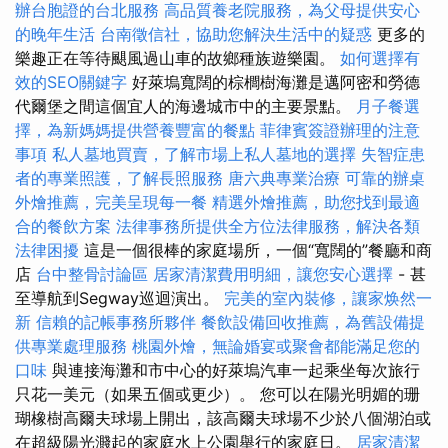
辦台胞證的台北服務
高品質養老院服務，為父母提供安心
的晚年生活
台南徵信社，協助您解決生活中的疑惑
更多的
樂趣正在等待颶風過山車的故鄉種族遊樂園。
如何選擇有
效的SEO關鍵字
好萊塢寬闊的棕櫚樹海灘是邁阿密和勞德
代爾堡之間這個宜人的海邊城市中的主要景點。
月子餐選
擇，為新媽媽提供營養豐富的餐點
菲律賓簽證辦理的注意
事項
私人墓地買賣，了解市場上私人墓地的選擇
失智症患
者的專業照護，了解長照服務
唐六典專業治療
可靠的辦桌
外燴推薦，完美呈現每一餐
精選外燴推薦，助您找到最適
合的餐飲方案
法律事務所提供全方位法律服務，解決各類
法律困擾
這是一個很棒的家庭場所，一個“寬闊的”餐廳和商
店
台中整骨討論區
居家清潔費用明細，讓您安心選擇
- 甚
至導航到Segway巡迴演出。
完美的室內裝修，讓家焕然一
新
信賴的記帳事務所夥伴
餐飲設備回收推薦，為舊設備提
供專業處理服務
桃園外燴，無論婚宴或聚會都能滿足您的
口味
與連接海灘和市中心的好萊塢汽車一起乘坐每次旅行
只花一美元（如果五個或更少）。 您可以在陽光明媚的珊
瑚橡樹高爾夫球場上開出，該高爾夫球場不少於八個湖泊或
在超級陽光濺起的家庭水上公園舉行的家庭日。
居家清潔