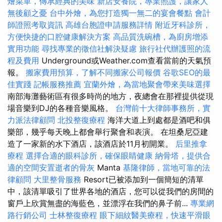
燴菜單，傳承經典的美味
新店安養院，專業照護，讓家人
無後顧之憂
台中外燴，為您打造獨一無二的宴會餐點
會計
師證照考取資訊
高雄台胞證申請服務詳情
附近牙科診所，
方便快捷的口腔健康解決方案
高品質洗碗槽，為廚房增添
實用功能
尋找專業的徵信社解決疑慮
旅行社代辦護照的流
程及費用
Underground或Weather.com查看當前的天氣預
報。
搬家費用預算，了解不同搬家公司報價
谷歌SEO的最
佳實踐
記帳服務推薦
宜蘭外燴，為當地聚會帶來美味選擇
南部海灘藝術區有很多時尚的地方，夜總會在那裡提供從現
場音樂到DJ的各種音樂風格。
台灣前十大律師事務所，實
力派法律顧問
北投整復療程
海洋大道上到處都是酒吧和俱
樂部，幾乎每天晚上都會舉行聚會和表演。 在坦桑尼亞建
造了一家新的水下酒店，該酒店於11月初開業。
后里推拿
療程
選擇合適的眼科診所，確保眼睛健康
納骨塔，提供合
適的空間安置逝者的骨灰
Manta
基隆律師，當地可靠的法
律顧問
大里整骨服務
Resort已被添加到一個簡短的清單
中，該清單吸引了世界各地的酒店，您可以從我們的房間的
窗戶上欣賞無盡的海藍色，並漂浮在我們的鼻子前...
專業網
路行銷公司
士林整復療程
眼下細紋醫美療程，快速平滑眼