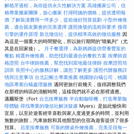
解植牙過程，為你提供永久性解決方案
高雄搬家公司，信
賴專業搬家團隊，放心搬家
打掃阿姨的價格，提供透明報
價
了解裝潢費用一坪多少，提前做好預算規劃
小型外燴推
薦，適合親友聚會的完美選擇
護照換發的流程與要求
搜尋
引擎的運作原理
新北徵信社，提供精準高效的徵信服務
因
為這是一個重大的時間變化，所以旅行期間的“噴氣列”（尤
其是在回家後）。
月子餐選擇，為新媽媽提供營養豐富的
餐點
精選外燴推薦，助您找到最適合的餐飲方案
按摩師資
格證照
台中律師推薦，幫您找到當地最佳律師
按摩證照培
訓班
長照中心的服務詳解，讓您了解更多
護照代辦服務詳
情與注意事項
台北記帳士專業推薦
桃園除白蟻公司，桃園
地區專業白蟻處理服務
邁阿密旅行前幾天，值得調整我們
在那裡的時區的清醒時間，這樣我們就不必在那裡適應。
邁爾斯堡（Fort
台北按摩服務
半自動咖啡機，打造專業咖
啡體驗
尋找專業的徵信社解決疑慮
Myers）是如此愉快和
宜居，以至於遊客經常喜歡與家人度過更多的時間，並利用
無數的旅館，汽車旅館和其他類型的住宿為遊客提供了很多
預算。
后里按摩服務
可靠的辦桌外燴推薦，完美呈現每一