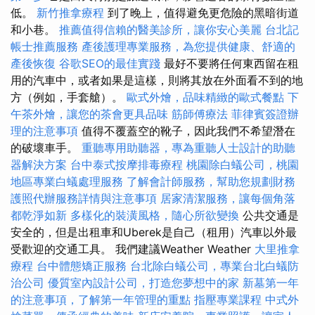
低。
新竹推拿療程
到了晚上，值得避免更危險的黑暗街道
和小巷。
推薦值得信賴的醫美診所，讓你安心美麗
台北記
帳士推薦服務
產後護理專業服務，為您提供健康、舒適的
產後恢復
谷歌SEO的最佳實踐
最好不要將任何東西留在租
用的汽車中，或者如果是這樣，則將其放在外面看不到的地
方（例如，手套艙）。
歐式外燴，品味精緻的歐式餐點
下
午茶外燴，讓您的茶會更具品味
筋師傅療法
菲律賓簽證辦
理的注意事項
值得不覆蓋空的靴子，因此我們不希望潛在
的破壞車手。
重聽專用助聽器，專為重聽人士設計的助聽
器解決方案
台中泰式按摩排毒療程
桃園除白蟻公司，桃園
地區專業白蟻處理服務
了解會計師服務，幫助您規劃財務
護照代辦服務詳情與注意事項
居家清潔服務，讓每個角落
都乾淨如新
多樣化的裝潢風格，隨心所欲變換
公共交通是
安全的，但是出租車和Uberek是自己（租用）汽車以外最
受歡迎的交通工具。 我們建議Weather Weather
大里推拿
療程
台中體態矯正服務
台北除白蟻公司，專業台北白蟻防
治公司
優質室內設計公司，打造您夢想中的家
新墓第一年
的注意事項，了解第一年管理的重點
指壓專業課程
中式外