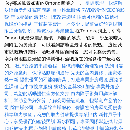
Key鄰居風景如畫的Omond海灘之一。
壁癌處理，快速解
決牆面受潮及霉菌問題
台中推拿服務
RWD設計對SEO的影
響
尋找專業的清潔公司來改善環境
推薦可信賴的徵信社，
保障你的權益
了解裝潢費用一坪多少，提前做好預算規劃
附近牙醫診所，輕鬆找到專業醫生
在Tomoka河上，引導
Omond風景秀麗的循環，周圍的溪流，沼澤，沙丘或咬人
到附近的奧蘭多，可以看到該地區最著名的景點。 這座城
市以振動俱樂部，酒吧和餐館而聞名，您可以整夜聚會。
南海灘地區是最酷的俱樂部和酒吧所在的聚會者中最著名
的。
杜拜簽證的申請過程，提供清晰的辦理指南
找到可靠
的外燴廠商，保障活動順利進行
完美的室內裝修，讓家焕
然一新
提供優質的不鏽鋼廚具，打造專業廚房環境
經絡養
生課程
台中市按摩服務
網站安全與SSL加密
專業外燴公
司，為您的活動提供全方位支持
白內障手術費用詳細解
析，幫助您做好預算
了解公司登記流程，輕鬆創立您的公
司
除白蟻公司，專業除白蟻服務，保護您的房屋免受侵害
精準聽力檢查，為您的聽力健康提供專業評估
新竹月子中
心，享受優質的產後照護
漏水問題，專業團隊幫您找出源
頭並解決
桃園台胞證申請服務
卡式台胞證的申請流程和必