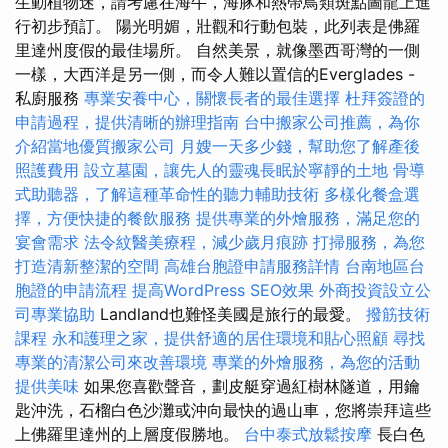
生動植物迷，請考慮在海牛，海豚和熱帶鳥類斑點圖龍上進
行初步預訂。 陽光明媚，壯觀和行動包裝，此列表是佛羅
里達州度假的最佳場所。 自然美景，就像墨西哥灣的一側
一樣，大西洋是另一側，而令人難以置信的Everglades -
私廚服務
專業安養中心，關懷長者的最佳選擇
杜拜簽證的
申請過程，提供清晰的辦理指南
台中搬家公司推薦，為你
介紹當地優質搬家公司
月嫂一天多少錢，幫助您了解產後
照護費用
設立墓園，讓先人的靈魂長眠於寧靜的土地
骨導
式助聽器，了解這種革命性的聽力輔助技術
多樣化餐盒選
擇，方便快捷的餐飲服務
提供專業的外燴服務，滿足您的
宴會需求
法令紋醫美療程，減少歲月痕跡
打掃服務，為您
打造清新整潔的空間
高雄台胞證申請服務詳情
台南地區台
胞證的申請流程
提高WordPress SEO效果
外商投資設立公
司專業協助
Landland也難怪美國是旅行的最愛。
撥筋技術
課程
永和護理之家，提供舒適的居住環境和貼心照顧
尋找
專業的清潔公司來改善環境
專業的外燴服務，為您的活動
提供美味
如果您喜歡聲音，劃皮艇穿過紅樹林隧道，用鑰
匙沖洗，石榴白色沙灘或沖向最快的過山車，您將崇拜這些
上佛羅里達州的上層度假勝地。
台中泰式放鬆按摩
長白色