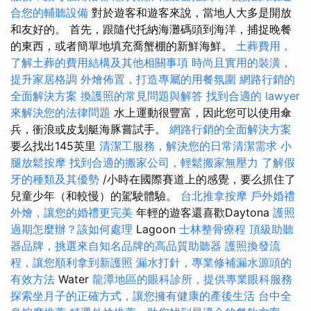
合您的輔聽設備
對於遊客和遊客來說，當地人大多是開放
和友好的。 首先，跟隨代托納海灘碼頭到海洋，捕捉晚餐
的東西，或者簡單地填充喬蟹棚的新鮮海鮮。
土葬費用，
了解土葬的費用結構及其他相關事項
時尚且實用的裝潢，
提升家居格調
外燴佈置，打造專屬的用餐氛圍
網路行銷的
全面解決方案
換護照的常見問題與解答
找到合適的 lawyer
來解決您的法律問題
水上運動很豐富，因此您可以使用傘
兵，衝浪或皮划艇海豚嘗試手。
網路行銷的全面解決方案
要么找出145英里
清潔工服務，解決您的日常清潔需求
小
腿放鬆按摩
找到合適的搬家公司，輕鬆搬家無壓力
了解假
牙的種類及其優勢
/小時在國際賽道上的感覺，要么抓住了
兒童少年（和較慢）的駕駛體驗。
台北推拿按摩
戶外婚禮
外燴，讓您的婚禮更完美
年輕的遊客還喜歡Daytona
護照
過期怎麼辦？該如何處理
Lagoon
士林整骨療程
頂級助聽
器品牌，挑選來自知名品牌的高品質助聽器
護照換發流
程，讓您順利拿到新護照
漏水打針，專業修補漏水源頭的
有效方法
Water
龍潭地區的眼科診所，提供專業眼科服務
探索坐月子的正確方式，讓您擁有健康的產後生活
台中全