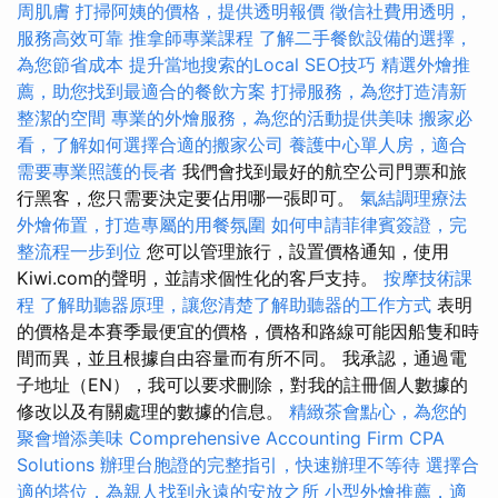
周肌膚
打掃阿姨的價格，提供透明報價
徵信社費用透明，
服務高效可靠
推拿師專業課程
了解二手餐飲設備的選擇，
為您節省成本
提升當地搜索的Local SEO技巧
精選外燴推
薦，助您找到最適合的餐飲方案
打掃服務，為您打造清新
整潔的空間
專業的外燴服務，為您的活動提供美味
搬家必
看，了解如何選擇合適的搬家公司
養護中心單人房，適合
需要專業照護的長者
我們會找到最好的航空公司門票和旅
行黑客，您只需要決定要佔用哪一張即可。
氣結調理療法
外燴佈置，打造專屬的用餐氛圍
如何申請菲律賓簽證，完
整流程一步到位
您可以管理旅行，設置價格通知，使用
Kiwi.com的聲明，並請求個性化的客戶支持。
按摩技術課
程
了解助聽器原理，讓您清楚了解助聽器的工作方式
表明
的價格是本賽季最便宜的價格，價格和路線可能因船隻和時
間而異，並且根據自由容量而有所不同。 我承認，通過電
子地址（EN），我可以要求刪除，對我的註冊個人數據的
修改以及有關處理的數據的信息。
精緻茶會點心，為您的
聚會增添美味
Comprehensive Accounting Firm CPA
Solutions
辦理台胞證的完整指引，快速辦理不等待
選擇合
適的塔位，為親人找到永遠的安放之所
小型外燴推薦，適