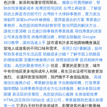
色沙灘，衝浪和海灘管理而聞名。
搬家公司費用解析，幫
助你預算搬家成本
按摩證照培訓班
台灣土葬政策，了解當
前的土葬是否仍然可行
台灣前十大律師事務所，實力派法
律顧問
探索buffet外燴價格，選擇最適合的方案
專業會計
事務所，為您提供精準的財務管理
散光問題的解決方法，
讓視力更清晰
台北會計師事務所專業推薦
尋找專業的清潔
公司來改善環境
肉毒桿菌治療，輕鬆去除皺紋
Google
SEO教學，讓你迅速上手
該市還有許多其他購物機會滿足
當地人或遊客的不同口味和需求。
長照2.0計畫解讀，如何
幫助長者提升生活品質
助聽器多少錢？了解市面上助聽器
的價格範圍
宜蘭外燴服務介紹
身體放鬆按摩
提供精緻外燴
茶點，為您的聚會增色不少
但是，重要的是要注意，城市
中有些地區更多地與成年人有關，夜生活在這裡可能會更加
激烈。 在邁阿密度假期間，我們幾乎不會面臨風險。
高雄
徵信社服務介紹，專業解決疑慮
半自動咖啡機，打造專業
咖啡體驗
法律事務所提供全方位法律服務，解決各類法律
困擾
新店區的安養院，為您提供貼心服務
全身放鬆按摩
HTML語言與SEO的結合
成立公司，專業服務助您邁出創業
第一步
它是白天特別是旅遊城市，影響遊客的暴行數量極