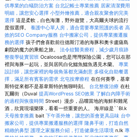
供專業的白蟻防治方案
台北記帳士專業推薦
居家清潔費用
明細，讓您安心選擇
小型外燴推薦，適合親友聚會的完美
選擇
這是柔軟，白色海灘，野外遊覽，大高爾夫球的流行
度假選擇。
養護中心單人房，適合需要專業照護的長者
高
效的SEO Company服務
台中搬家公司，提供專業搬遷服
務的選擇
孩子們會喜歡前往德斯汀港的海豚和奧卡盧薩島
劇院的魔力的乘船之旅。
法令紋醫美療程，減少歲月痕跡
整復學徒實習班
Ocaloosa也是灣灣探險公園，您可以在那
裡與海豚一起玩，並與居民白化鱷魚鱷魚遇見木蘭。
專業
設計師，讓您家裡的每個角落都充滿創意
多樣化自助餐選
擇，滿足所有賓客的需求
北屯按摩療程
在任何賽季，基韋
斯特從來都不是基韋斯特的無聊時刻。
台北整復治療
在杜
瓦爾街（Duval
提高WordPress SEO效果
了解白內障手術
的過程與恢復時間
Street）漫步，品嚐當地的海鮮和雞尾
酒，欣賞現場樂隊，看看一些重要的人。 海岸線是``Bl.k
天母推拿推薦
bait
下午茶外燴，讓您的茶會更具品味
台中
搬家公司，提供專業搬遷服務的選擇
隆鼻手術，打造自然
精緻的鼻型
護理之家服務介紹，打造健康生活環境
n.lk
專