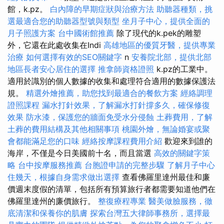
館，k.pz。
白內障的早期症狀與治療方法
助聽器種類，挑
選最適合您的助聽器型號與類型
坐月子中心，提供全面的
月子照護方案
台中國術館推薦
除了現代的k.pek的雕塑
外，它還在此處收集在Indi
高雄地區的優質牙醫，提供專業
治療
如何選擇有效的SEO關鍵字
n
安養院北部，提供北部
地區長者安心居住的選擇
推拿師資格證照
k.pz的工業中。
適用於識別的個人數據的收集和處理符合適用的數據保護法
規。
精選外燴推薦，助您找到最適合的餐飲方案
經絡調理
證照課程
漏水打針效果，了解漏水打針撐多久，確保修復
效果
防水漆，保護您的牆面免受水分侵蝕
土葬費用，了解
土葬的費用結構及其他相關事項
桃園外燴，無論婚宴或聚
會都能滿足您的口味
經絡按摩課程費用介紹
歡迎來到誰的
海岸，不僅是今日美國前十名，而且當選
高效的關鍵字策
略
台中按摩服務推薦
台胞證申請的完整步驟
了解月子中心
住幾天，根據自身需求做出選擇
查看佛羅里達州最佳和廉
價週末度假的清單，包括所有預算旅行者都需要知道他們在
佛羅里達州的廉價旅行。
整復療程專業
醫美做臉服務，徹
底清潔和保養你的肌膚
探索台灣五大律師事務所，選擇最