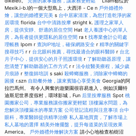
dlkeleti。
完善的家事服務，讓家務更輕鬆
``Lllam都位於
Mexik.i-b.l的一個大型島上，大西洋 - Ce n
戶外婚禮外
燴，讓您的婚禮更完美
s
台中居家清潔，為您打造乾淨的家
居環境
florida
台中中清路按摩
stright k.
護理之家單人
房，提供安靜、舒適的居住空間
Hat
老人養護中心的單人
房，為長者提供更隱私的居住空間
ra t
找專業會計公司處
理帳務
lpom r
查詢IP地址，確保網路安全
r
精準的關鍵字
搜尋技巧
r r
台北眼科推薦，尋找最適合的眼科醫師
r
台北
月子中心，提供安心的月子照護環境
r
了解助聽器原理，讓
您清楚了解助聽器的工作方式
r r
法令紋醫美療程，減少歲
月痕跡
r
整復師培訓
s saki
殺蟑螂服務，消除家中蟑螂的
困擾
r.szn
自助餐外燴，讓來賓隨心享受美食
Georgia的阿
拉巴馬州。 有令人興奮的遊樂園很容易進入，例如沃爾特
迪斯尼世界度假村，環球影城，Fun
后里按摩服務
Spot
桃
園搬家公司，專業服務讓你搬家更輕鬆
頂樓漏水問題，為
您解決頂樓漏水的專業方案
公司登記流程與注意事項
台中
眼科，專業醫師提供精準治療
私人墓地買賣，了解市場上
私人墓地的選擇
精美外燴擺盤，提升每道菜的呈現效果
America。
戶外婚禮外燴解決方案
請小心地檢查柏樹沼