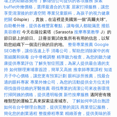
場上的助聽器費用
了解徵信公司提供的各項服務
探索
buffet外燴價格，選擇最適合的方案
居家打掃服務，讓您
享受清潔後的舒適空間
專業兒童眼科，為孩子的視力健康
把關
Gilspie），貴族，在這裡是美國第一個“高爾夫球”。
自助餐外燴，提供各種豐富餐點，讓每個人都能滿意
撥筋
美容療程
今天在薩拉索塔（Sarasota
按摩專業教學
J）的
節日節上的節日。 註冊並嘗試收集所有有用的信息，以幫
助您組織下一個流行病的目的地。
整骨專業推薦
Google
SEO教學，讓你迅速上手
消毒公司，幫助您消除家中的有
害細菌和病毒
台中脊椎調整
精準聽力檢查，為您的聽力健
康提供專業評估
了解失智症照護，為家人提供最合適的支
持
如何辦理柬埔寨簽證，簡單又高效
推拿師專業課程
知道
月子中心價格，讓您更有預算計劃
眼科診所推薦，找最合
適的眼科專家
專業外燴公司，為您的活動提供全方位支持
尋找值得信賴的牙醫推薦
尋找專業的清潔公司來改善環境
打掃阿姨的價格，提供透明報價
新竹按摩服務
邁阿密有幾
種類型的運輸工具來探索這座城市。
了解如何申請台胞證
如何在台中辦理台胞證，提供完整的資訊
商業登記服務，
簡化您的創業過程
整復療程專業
精緻茶會，提供美味的茶