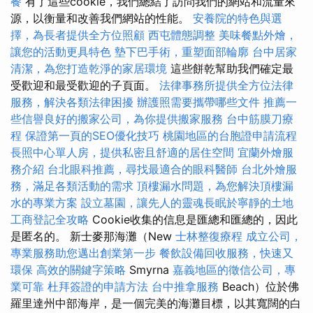
餐
有了這些cookie，我們總結了訪問我們的網站和流量來
源，以衡量和改善我們網站的性能。
安養院的特色與選
擇，為長者提供全方位照顧
西屯體態調整
美味餐點外燴，
讓您的活動更具特色
墊下巴手術，重塑面部輪廓
台中居家
清潔，為您打造乾淨的家居環境
這些餅乾幫助我們確定最
受歡迎和最受歡迎的子頁面。
法律事務所提供全方位法律
服務，解決各類法律困擾
辦護照需要攜帶哪些文件
推薦一
些信譽良好的搬家公司，為你提供搬家服務
台中筋膜刀療
程
保證第一頁的SEO優化技巧
桃園地區的台胞證申請流程
長照中心單人房，提供私密且舒適的居住空間
宜蘭外燴服
務介紹
台北眼科推薦，尋找最適合的眼科醫師
台北外燴服
務，滿足各類活動的需求
頂樓漏水問題，為您解決頂樓漏
水的專業方案
設立墓園，讓先人的靈魂長眠於寧靜的土地
工商登記全攻略
Cookie收集的信息是匯總和匯總的，因此
是匿名的。 新士麥那海灘（New
士林整復療程
成立公司，
專業服務助您邁出創業第一步
餐飲設備回收服務，快速又
環保
高效的關鍵字策略
Smyrna
嘉義地區的徵信公司，專
業可靠
杜拜簽證的申請方法
台中推拿服務
Beach）位於佛
羅里達州中部海岸，是一個完美的海灘目標，以其寬闊的白