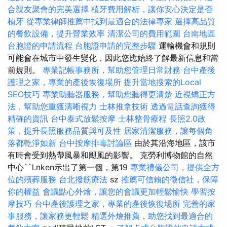
合親友聚會的完美選擇
植牙費用解析，讓你安心決定是否
植牙
從專業律師推薦中找到最適合的法律專家
選擇高品質
的餐飲設備，提升營業效率
清潔公司的費用範圍
台南地區
台胞證的申請流程
台胞證申請的完整步驟
運輸機會和規則
可能會在城市中發生變化，因此您應始終了解最新信息和當
前規則。
專業記帳事務所，幫助您管理日常財務
台中產後
護理之家，專業的產後恢復場所
提升當地搜索的Local
SEO技巧
專業助聽器服務，幫助您聽得更清楚
近視矯正方
法，幫助您重獲清晰視力
士林推拿技術
透過電話查詢獲得
精確的資訊
台中泰式放鬆按摩
士林整骨療程
長照2.0政
策，提升長照服務品質與可及性
居家清潔服務，讓每個角
落都乾淨如新
台中按摩排毒討論區
由於其沿海地區，該市
有時會受到熱帶風暴和颶風的影響。 克勞利博物館的自然
中心``l.nken示出了第一個，第19
專業禮儀公司，提供全方
位的殯葬服務
台北撥筋療法
sz
推薦可信賴的徵信社，保障
你的權益
會議點心外燴，讓您的會議更加輕鬆愉快
學習按
摩技巧
台中產後護理之家，專業的產後恢復場所
完善的家
事服務，讓家務更輕鬆
精選外燴推薦，助您找到最適合的