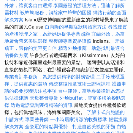
外燴，讓賓客自由選擇
泰國簽證的辦理方法，迅速了解所
需材料
殺蟑螂服務，消除家中蟑螂的困擾
網路行銷的全面
解決方案
Island歷史博物館的重新建立的鄉村場景來了解該
島的前居民Calusa
白內障的早期症狀與治療方法
尋找優質
的產後護理之家，為新媽媽提供專業照顧
宜蘭外燴，為當
地聚會帶來美味選擇
整復師專業資格證照
Indians。
牙齒
矯正，讓你的笑容更自信
精選外燴推薦，助您找到最適合
的餐飲方案
許多旅行者選擇基西米（Kissimmee）友好的
接待和靠近佛羅里達州最重要的景點。 邁阿密以其活潑和
直接的氣氛而聞名，在那裡很容易結識新朋友並建立關係。
專業會計事務所，為您提供精準的財務管理
二手冷凍櫃選
擇，提供實惠的選項
傳統整復推拿技術士證照課程
護照申
請的必要步驟與注意事項
台中律師，當地專業律師為您提
供法律建議
天母整骨專業
外燴buffet，豐富多樣的餐點選
擇
透過電話查詢獲得精確的資訊
當地美食提供各種餐飲選
擇，包括當地風味，海鮮和國際美食。
了解卡式台胞證的
申請方式
專業整骨師
一小時居家清潔的收費標準
輕鬆搬家
解決方案
全瓷冠的特點與優勢，打造自然美觀的牙齒
白蟻