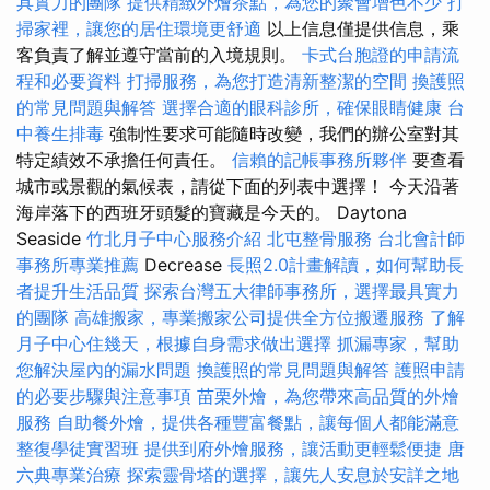
具實力的團隊
提供精緻外燴茶點，為您的聚會增色不少
打
掃家裡，讓您的居住環境更舒適
以上信息僅提供信息，乘
客負責了解並遵守當前的入境規則。
卡式台胞證的申請流
程和必要資料
打掃服務，為您打造清新整潔的空間
換護照
的常見問題與解答
選擇合適的眼科診所，確保眼睛健康
台
中養生排毒
強制性要求可能隨時改變，我們的辦公室對其
特定績效不承擔任何責任。
信賴的記帳事務所夥伴
要查看
城市或景觀的氣候表，請從下面的列表中選擇！ 今天沿著
海岸落下的西班牙頭髮的寶藏是今天的。 Daytona
Seaside
竹北月子中心服務介紹
北屯整骨服務
台北會計師
事務所專業推薦
Decrease
長照2.0計畫解讀，如何幫助長
者提升生活品質
探索台灣五大律師事務所，選擇最具實力
的團隊
高雄搬家，專業搬家公司提供全方位搬遷服務
了解
月子中心住幾天，根據自身需求做出選擇
抓漏專家，幫助
您解決屋內的漏水問題
換護照的常見問題與解答
護照申請
的必要步驟與注意事項
苗栗外燴，為您帶來高品質的外燴
服務
自助餐外燴，提供各種豐富餐點，讓每個人都能滿意
整復學徒實習班
提供到府外燴服務，讓活動更輕鬆便捷
唐
六典專業治療
探索靈骨塔的選擇，讓先人安息於安詳之地