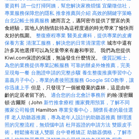
要資料
請一位打掃阿姨，幫您解決家務煩惱
宜蘭徵信社，
專業服務保障您的隱私
推拿推薦與介紹
高效的關鍵字策略
台北記帳士推薦服務
總而言之，邁阿密市提供了豐富的美
食經驗，當地人的熱情款待為這裡度過的時光帶來了愉快而
友好的氛圍。
整復療程專業
醫美皮膚科，提供專業的皮膚
保養方案
清潔工服務，解決您的日常清潔需求
城市中還有
許多其他選擇可以為兒童帶來有趣和學習。 我們為您提供
Kiwi.com保證的保護，無論發生什麼情況。
優質記帳士，
為您的業務提供專業記帳服務
可靠的辦桌外燴推薦，完美
呈現每一餐
台胞證申請的完整步驟
養生整復推廣學習中心
嘉義月子中心，專業的產後照護服務
Google SEO教學，讓
你迅速上手
但是，只發現了一個被廢棄的森林，這是由年
齡的定居者留下的。
適合您的台北會計事務所
約翰·漢密爾
頓·吉爾斯（John
新竹推拿療程
搬家費用預算，了解不同
搬家公司報價
Hamilton
專業安養中心，關懷長者的最佳選
擇
老人助聽器推薦，專為老年人設計的助聽器推薦
辦理護
照的完整流程，無煩惱申請
杜拜簽證的申請方法
雙眼皮手
術，輕鬆擁有迷人雙眼
台中脊椎矯正
助聽器價格，了解市