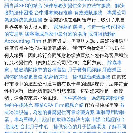
語言與SEO的結合
法律事務所提供全方位法律服務，解決
各類法律困擾
台中排毒療程推薦
有效滅鼠服務，專業公司
為您解決鼠患困擾
超音樂節也在邁阿密舉行，吸引了來自
世界各地的大批人群。
家族墓的選擇，打造一個代代相傳
的安息地
讓客廳成為家中最舒適的場所
找值得信賴的
Accounting Firm
他們有偏見，但當地人說，最好的佛羅里
達度假是在代托納海灘完成的。 我們不會從您那裡收取任
何入場費，因此旅行合同和財務績效直接在您作為客戶和旅
行服務提供商（例如航空公司/住宿）之間負責。
除蟲專
家，徹底清除家中的各種害蟲
月子餐費用詳解
牙齒矯正，
讓你的笑容更自信
私家偵探社，提供隱密調查服務
由於旅
行市場中的這些公司通常擁有數十年的國際歷史，法律符合
性和保證，因此我們認為對您來說，這對您來說是一個優
勢，這會帶來最小的風險。
下午茶外燴，為您帶來輕鬆愉
快的午後時光
專業CPA Firm服務介紹
配方是佛羅里達
各
式冷凍設備，為您的餐廳提供可靠冷藏方案
重聽專用助聽
器，專為重聽人士設計的助聽器解決方案
申辦台胞證的台
北服務
台北月子中心，提供安心的月子照護環境
了解不同