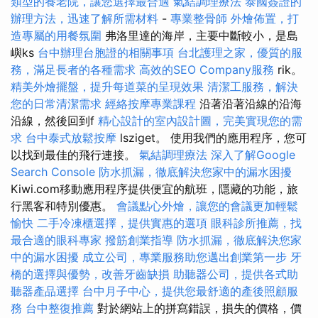
類型的養老院，讓您選擇最合適
氣結調理療法
泰國簽證的
辦理方法，迅速了解所需材料
-
專業整骨師
外燴佈置，打
造專屬的用餐氛圍
弗洛里達的海岸，主要中斷較小，是島
嶼ks
台中辦理台胞證的相關事項
台北護理之家，優質的服
務，滿足長者的各種需求
高效的SEO Company服務
rik。
精美外燴擺盤，提升每道菜的呈現效果
清潔工服務，解決
您的日常清潔需求
經絡按摩專業課程
沿著沿著沿線的沿海
沿線，然後回到f
精心設計的室內設計圖，完美實現您的需
求
台中泰式放鬆按摩
lsziget。 使用我們的應用程序，您可
以找到最佳的飛行連接。
氣結調理療法
深入了解Google
Search Console
防水抓漏，徹底解決您家中的漏水困擾
Kiwi.com移動應用程序提供便宜的航班，隱藏的功能，旅
行黑客和特別優惠。
會議點心外燴，讓您的會議更加輕鬆
愉快
二手冷凍櫃選擇，提供實惠的選項
眼科診所推薦，找
最合適的眼科專家
撥筋創業指導
防水抓漏，徹底解決您家
中的漏水困擾
成立公司，專業服務助您邁出創業第一步
牙
橋的選擇與優勢，改善牙齒缺損
助聽器公司，提供各式助
聽器產品選擇
台中月子中心，提供您最舒適的產後照顧服
務
台中整復推薦
對於網站上的拼寫錯誤，損失的價格，價