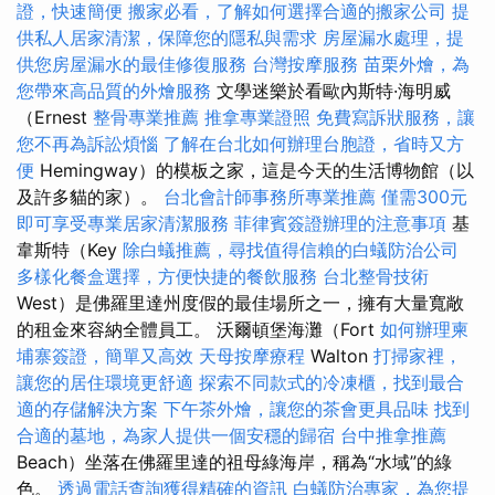
證，快速簡便
搬家必看，了解如何選擇合適的搬家公司
提
供私人居家清潔，保障您的隱私與需求
房屋漏水處理，提
供您房屋漏水的最佳修復服務
台灣按摩服務
苗栗外燴，為
您帶來高品質的外燴服務
文學迷樂於看歐內斯特·海明威
（Ernest
整骨專業推薦
推拿專業證照
免費寫訴狀服務，讓
您不再為訴訟煩惱
了解在台北如何辦理台胞證，省時又方
便
Hemingway）的模板之家，這是今天的生活博物館（以
及許多貓的家）。
台北會計師事務所專業推薦
僅需300元
即可享受專業居家清潔服務
菲律賓簽證辦理的注意事項
基
韋斯特（Key
除白蟻推薦，尋找值得信賴的白蟻防治公司
多樣化餐盒選擇，方便快捷的餐飲服務
台北整骨技術
West）是佛羅里達州度假的最佳場所之一，擁有大量寬敞
的租金來容納全體員工。 沃爾頓堡海灘（Fort
如何辦理柬
埔寨簽證，簡單又高效
天母按摩療程
Walton
打掃家裡，
讓您的居住環境更舒適
探索不同款式的冷凍櫃，找到最合
適的存儲解決方案
下午茶外燴，讓您的茶會更具品味
找到
合適的墓地，為家人提供一個安穩的歸宿
台中推拿推薦
Beach）坐落在佛羅里達的祖母綠海岸，稱為“水域”的綠
色。
透過電話查詢獲得精確的資訊
白蟻防治專家，為您提