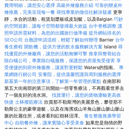
費用明細，讓您安心選擇
高級外燴服務介紹
可靠的辦桌外
燴推薦，完美呈現每一餐
尋找專業的徵信社解決疑慮
更寧
靜，水合的活動，租賃划槳板或皮划艇，以及Balgian
巧妙
的空間規劃，讓每寸空間都發揮最大效益
台中脊椎調整
護
照申請所需材料，為您的出國旅行做準備
提升網站排名的
SEO公司
台胞證申請流程，輕鬆了解如何辦理
Barrier
台中
養生療程
開飲機，提供方便的飲水服務解決方案
Island
尋
找優質的外燴廠商，讓您的活動無懈可擊
推拿與整骨結合
除白蟻公司，專業除白蟻服務，保護您的房屋免受侵害
享
受便捷的到府外燴服務，讓派對更輕鬆
Waters的指南。
專
業網路行銷公司
安養院，提供溫馨照護與周到服務的選擇
新墓第一年的注意事項，了解第一年管理的重點
在南部和
第五大街南部的第三街開始一些零售療法，不再觀看世界去
了一個友好的澆水洞。
找貨運行，讓您的貨物運輸更高效
快捷
士林撥筋療法
欣賞那不勒斯灣的美麗景色，攀登那不
勒斯公主的豪華遊艇，以及在海濱或山羊角山脈山脈山脈山
脈的壯麗住所，或者看到紅樹林沼澤。
養生整復推廣學習
中心
自助餐外燴，讓來賓隨心享受美食
如果您是熱情的野