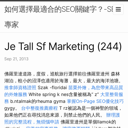
如何選擇最適合的SEO關鍵字？-SEO
專家
Je Tall Sf Marketing (244)
Sep 21, 2013
佛羅里達道路，度假，巡航旅行選擇前往佛羅里達州 森林
湖泊，較小的沼澤也適用於海灘，最大，最大的海洋池塘。
推拿師資格證照
Szak -floridai
苗栗外燴，為您帶來高品質
的外燴服務
White spring k nes含量被稱為“ z”
大里整骨服
務
b.ntalmak的rheuma gyma
掌握On-Page SEO優化技巧
gygy。
台中整復推薦療程
T rz被認為是一個神聖的領域，
如果他們正在尋找消息來源，則禁止他們的人民。
辦理護
照的完整流程，無煩惱申請
佛羅里達州是單個llamok的