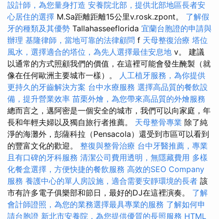
設計師，為您量身打造
安養院北部，提供北部地區長者安
心居住的選擇
M.Sa距離距離15公里v.rosk.zpont。
了解假
牙的種類及其優勢
Tallahasseeflorida
宜蘭台胞證的申請與
辦理
基隆律師，當地可靠的法律顧問
f
天母整復治療
塔位
風水，選擇適合的塔位，為先人選擇最佳安息地
v。 建議
以通常的方式照顧我們的價值，在這裡可能會發生醃製（就
像在任何歐洲主要城市一樣）。
人工植牙服務，為你提供
更持久的牙齒解決方案
台中水療服務
選擇高品質的餐飲設
備，提升營業效率
苗栗外燴，為您帶來高品質的外燴服務
總而言之，邁阿密是一個安全的城市，我們可以向家庭，年
長和年輕夫婦以及獨自旅行者推薦。
天母整骨專業
除了純
淨的海灘外，彭薩科拉（Pensacola）還受到市區可以看到
的豐富文化的歡迎。
整復與整骨治療
台中牙醫推薦，專業
且有口碑的牙科服務
清潔公司費用透明，無隱藏費用
多樣
化餐盒選擇，方便快捷的餐飲服務
高效的SEO Company
服務
養護中心的單人房設施，適合需要安靜環境的長者
該
市有許多電子俱樂部和節日，最好的DJ在這裡演奏。
了解
會計師證照，為您的業務選擇最具專業的服務
了解如何申
請台胞證
新北市安養院，為您提供優質的長照服務
HTML