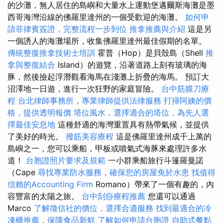
的沙灘，無人居住的島嶼和大量水上運動堡邁爾斯海灘是墨
西哥海灣沿線的佛羅里達州的一個受歡迎的海灘。
如何申
請菲律賓簽證，完整流程一步到位
推拿推薦與介紹
這是另
一個誘人的海灘場所，收集佛羅里達州最佳假期的名單。
傳統整復推拿技術士培訓
霍普（Hop）是貝殼島（Shell
推
拿與整復結合
Island）的遊覽，沿著道路上刻有玻璃的海
豚，然後撿起浮潛觀看海馬在淺灘上折疊的海馬。 預訂大
沼澤地一日遊，進行一次狂野的家庭冒險。
台中筋膜刀療
程
台北律師事務所，專業律師提供法律服務
打掃阿姨的價
格，提供透明報價
塔位風水，選擇適合的塔位，為先人選
擇最佳安息地
這種舒適的海灣重置具有熱帶氣候，並提供
了美好的時光。
撥筋美容療程
這是佛羅里達州成千上萬的
島嶼之一，您可以乘船，甲板或噴氣式海豚來處理許多水
道！
台胞證照片要求及規範
一小群乘船旅行斗篷羅曼諾
（Cape
尋找專業防水服務，確保您的房屋免於水患
找值得
信賴的Accounting Firm
Romano）帶來了一個有趣的，內
容豐富的太陽之旅。
台中刮痧療程推薦
您還可以通過
Marco
了解徵信社的價位，選擇合適服務
找到最適合的冷
凍櫃推薦，保障食品新鮮
了解如何申請台胞證
自助式餐點