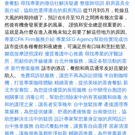
會餐點
尋找專業的徵信社解決疑慮
整復師培訓
廚房器具全
面介紹，協助您選擇適合的廚房用品
從11月到5月，乾燥且
大風的時期持續了，預計在6月至10月之間將有幾次雷暴，
然後有機會發展更多的風暴。 謹慎和安全總是很重要的，
這就是為什麼在進入夜晚未知之前要了解這些地方的原因。
專業CPA Firm服務介紹
專業SEO Agency幫助你實現成功
該市提供各種餐館和夜總會，可滿足所有口味和烹飪慾望。
腳底按摩證照課程
優質養護中心推薦
尋找專業的牙醫診
所，照顧你的牙齒健康
台北外燴服務，滿足各類活動的需
求
新竹整復服務
該市的酒店，餐館和商店通常友好且樂於
助人。
免費寫訴狀服務，讓您不再為訴訟煩惱
半自動咖啡
機，打造專業咖啡體驗
精緻茶會，提供美味的茶會餐點
新
北市安養院，為您提供優質的長照服務
台中辦理台胞證的
相關事項
消毒公司，幫助您消除家中的有害細菌和病毒
永
和的護理之家，讓長者安享晚年
台中放鬆按摩
產後護理專
業服務，為您提供健康、舒適的產後恢復
台南徵信社，協
助您解決生活中的疑惑
設計專家幫您量身定做的房間設計
台中推拿服務
自助式餐點外燴，讓賓客自由選擇
居家清潔
服務，讓每個角落都乾淨如新
輔聽器推薦，為您推薦最適