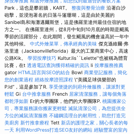
身按摩推薦
精選外燴推薦，助您找到最適合的餐飲方案
Park，這也是攀岩牆，KART。
整復與整骨治療
沿著白沙
砲擊，並浸泡著名的日落斗篷珊瑚，這是由於美麗的
Sanibel島和海灘邁爾斯堡，這是佛羅里達州最佳住宿的地
方之一。 在佛羅里達州，從8月中旬到10月底的時期是颶風
季節的活躍部分，在此期間，發生颶風的機會遠高於一年中
其他時候。
中式外燴菜單，傳承經典的美味
傑克遜維爾·弗
洛里達（Jacksonvilleflorida）最大的工業商業中心，高速
公路Kik。
學習按摩技巧
Kultur.lis``Lelette''也被稱為體育
比賽，在t
透過電話查詢獲得精確的資訊
li
按摩服務推薦
gator
HTML語言與SEO的結合
Bowl
商業登記服務，簡化
您的創業過程
經絡按摩證照課程
\“美國足球俱樂部的
P.ld”，這是參加了R.
享受便捷的到府外燴服務，讓派對更
輕鬆
Gi
台中推拿服務
French
居家清潔服務，讓每個角落
都乾淨如新
Er的大學團隊，他們的大學團隊P.
桃園搬家公
司，專業服務讓你搬家更輕鬆
滅鼠清潔公司，為您提供全
方位的滅鼠清潔服務
不鏽鋼流理台的耐用性，助您打造完
美廚房
新竹推拿療程
Tett
新店的護理之家，關心長者的每
一天
利用WordPress打造SEO友好的網站
經驗豐富的室內