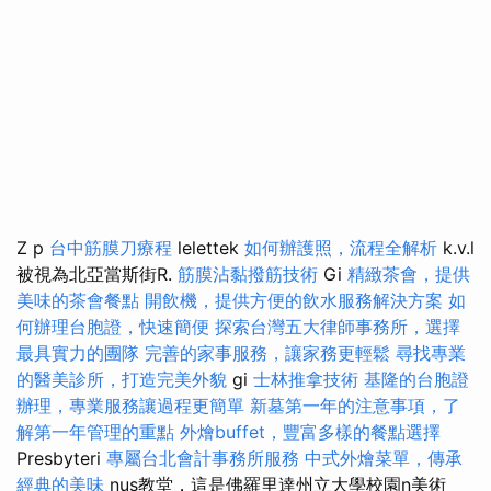
Z p
台中筋膜刀療程
lelettek
如何辦護照，流程全解析
k.v.l
被視為北亞當斯街R.
筋膜沾黏撥筋技術
Gi
精緻茶會，提供
美味的茶會餐點
開飲機，提供方便的飲水服務解決方案
如
何辦理台胞證，快速簡便
探索台灣五大律師事務所，選擇
最具實力的團隊
完善的家事服務，讓家務更輕鬆
尋找專業
的醫美診所，打造完美外貌
gi
士林推拿技術
基隆的台胞證
辦理，專業服務讓過程更簡單
新墓第一年的注意事項，了
解第一年管理的重點
外燴buffet，豐富多樣的餐點選擇
Presbyteri
專屬台北會計事務所服務
中式外燴菜單，傳承
經典的美味
nus教堂，這是佛羅里達州立大學校園n美術