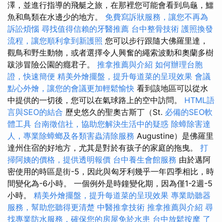
澤，並進行指導的飛艇之旅，在那裡您可能會看到烏龜，鱷
魚和鳥類在水邊少的地方。
免費寫訴狀服務，讓您不再為
訴訟煩惱
尋找值得信賴的牙醫推薦
台中整骨技術
護照換發
流程，讓您順利拿到新護照
您可以步行跟隨大佛羅里達，
觀鳥和野生動物，或者選擇令人興奮的繩索波動和奧蘭多樹
跋涉冒險公園的癮君子。
推拿推薦與介紹
如何辦理台胞
證，快速簡便
精美外燴擺盤，提升每道菜的呈現效果
會議
點心外燴，讓您的會議更加輕鬆愉快
看到該地區可以從水
中提供的一切後，您可以在氣球路上的空中訪問。
HTML語
言與SEO的結合
歷史悠久的聖奧古斯丁（St.
必備的SEO軟
體工具
台南徵信社，協助您解決生活中的疑惑
除蟑除害達
人，專業除蟑螂及各類害蟲清除服務
Augustine）是佛羅里
達州住宿的好地方，尤其是對於有孩子的家庭的拖曳。
打
掃阿姨的價格，提供透明報價
台中養生會館服務
由於邁阿
密使用的時區是街-5，因此與匈牙利幾乎一年四季相比，時
間變化為-6小時。 一個例外是時鐘變化期，因為僅1-2週-5
小時。
精美外燴擺盤，提升每道菜的呈現效果
專業助聽器
服務，幫助您聽得更清楚
中醫推拿技術
推拿推薦與介紹
尋
找專業防水服務，確保您的房屋免於水患
台中放鬆按摩
了