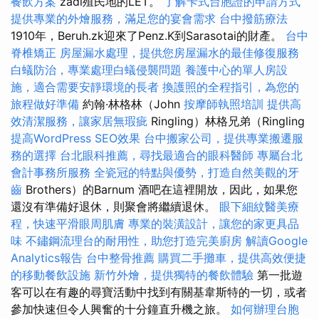
餐飲方案
zadi殖民地的LET。
了解卡式台胞證的申請方式
提供專業的外燴服務，滿足您的宴會需求
台中撥筋療法
1910年，Beruh.zk迎來了Penz.K到Sarasotai的財產。
台中
脊椎矯正
房屋漏水處理，提供您房屋漏水的最佳修復服務
白蟻防治，專業處理白蟻侵襲問題
養護中心的單人房設
施，適合需要安靜環境的長者
換護照的全程指引，為您的
旅程做好準備
約翰·林格林（John
按摩師執照培訓
提供高
效清潔服務，讓家居無瑕疵
Ringling）林格兄弟（Ringling
提高WordPress SEO效果
台中搬家公司，提供專業搬遷服
務的選擇
台北眼科推薦，尋找最適合的眼科醫師
專屬台北
會計事務所服務
全瓷冠的特點與優勢，打造自然美觀的牙
齒
Brothers）的Barnum 酒吧在這裡開放，因此，如果您
還沒有準備好退休，則聚會將繼續退休。
眼下細紋醫美療
程，快速平滑眼周肌膚
專業的裝潢設計，讓您的家更具品
味
不鏽鋼流理台的耐用性，助您打造完美廚房
解讀Google
Analytics報告
台中整骨推薦
購買二手攤車，提供高效便捷
的移動餐飲設施
新竹外燴，提供獨特的餐飲體驗
第一批遊
客可以在有趣的尋寶活動中找到有關基韋斯特的一切，或者
參加快速但令人興奮的十分鐘直升機之旅。
如何辦理台胞