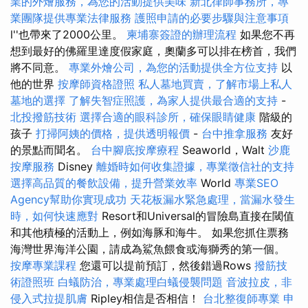
業的外燴服務，為您的活動提供美味
新北律師事務所，專
業團隊提供專業法律服務
護照申請的必要步驟與注意事項
l''也帶來了2000公里。
柬埔寨簽證的辦理流程
如果您不再
想到最好的佛羅里達度假家庭，奧蘭多可以排在榜首，我們
將不同意。
專業外燴公司，為您的活動提供全方位支持
以
他的世界
按摩師資格證照
私人墓地買賣，了解市場上私人
墓地的選擇
了解失智症照護，為家人提供最合適的支持
-
北投撥筋技術
選擇合適的眼科診所，確保眼睛健康
階級的
孩子
打掃阿姨的價格，提供透明報價
-
台中推拿服務
友好
的景點而聞名。
台中腳底按摩療程
Seaworld，Walt
沙鹿
按摩服務
Disney
離婚時如何收集證據，專業徵信社的支持
選擇高品質的餐飲設備，提升營業效率
World
專業SEO
Agency幫助你實現成功
天花板漏水緊急處理，當漏水發生
時，如何快速應對
Resort和Universal的冒險島直接在閾值
和其他積極的活動上，例如海豚和海牛。 如果您抓住票務
海灣世界海洋公園，請成為鯊魚餵食或海獅秀的第一個。
按摩專業課程
您還可以提前預訂，然後錯過Rows
撥筋技
術證照班
白蟻防治，專業處理白蟻侵襲問題
音波拉皮，非
侵入式拉提肌膚
Ripley相信是否相信！
台北整復師專業
申