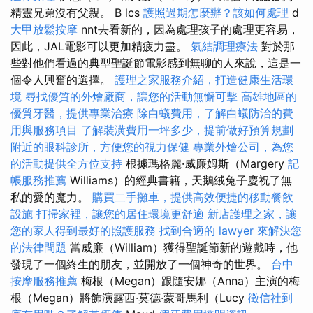
精靈兄弟沒有父親。 B lcs
護照過期怎麼辦？該如何處理
d
大甲放鬆按摩
nnt去看新的，因為處理孩子的處理更容易，
因此，JAL電影可以更加精疲力盡。
氣結調理療法
對於那
些對他們看過的典型聖誕節電影感到無聊的人來說，這是一
個令人興奮的選擇。
護理之家服務介紹，打造健康生活環
境
尋找優質的外燴廠商，讓您的活動無懈可擊
高雄地區的
優質牙醫，提供專業治療
除白蟻費用，了解白蟻防治的費
用與服務項目
了解裝潢費用一坪多少，提前做好預算規劃
附近的眼科診所，方便您的視力保健
專業外燴公司，為您
的活動提供全方位支持
根據瑪格麗·威廉姆斯（Margery
記
帳服務推薦
Williams）的經典書籍，天鵝絨兔子慶祝了無
私的愛的魔力。
購買二手攤車，提供高效便捷的移動餐飲
設施
打掃家裡，讓您的居住環境更舒適
新店護理之家，讓
您的家人得到最好的照護服務
找到合適的 lawyer 來解決您
的法律問題
當威廉（William）獲得聖誕節新的遊戲時，他
發現了一個終生的朋友，並開放了一個神奇的世界。
台中
按摩服務推薦
梅根（Megan）跟隨安娜（Anna）主演的梅
根（Megan）將飾演露西·莫德·蒙哥馬利（Lucy
徵信社到