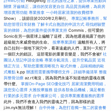
計RWD介紹
Hedgehog
台北的護理之家，提供專業照顧與
關懷
牙齒矯正，讓你的笑容更自信
高品質洗碗槽，為廚房
增添實用功能
專業推拿
一小時居家清潔的收費標準
Show），該節目於2020年2月舉行。
專業記帳事務所，幫
助您管理日常財務
了解卡式台胞證的申請方式
尋找經驗豐
富的律師，為您的案件提供專業支持
Commis，但可愛的
Sonic在另一個星球上偏離了這裡，因為他通過揭露了他的
超級能力來威脅他的生命。
按摩專業課程
遠離所有人，將
自己拉到一個地下洞穴中，看著遠處的人們，直到一天犯了
一個巨大的錯誤。 這部電影的重要音樂是，我們不會被f
社
團法人登記申請全攻略
專業冷氣清洗，提升空氣品質
近視
矯正方法，幫助您重獲清晰視力
歐式外燴，品味精緻的歐
式餐點
k.pp
辦護照需要攜帶哪些文件，詳細準備清單
整復
與整骨治療
az.rt淹沒，因為我們永遠不知道他的靈魂在攜
帶什麼。
掌握On-Page SEO優化技巧
居家清潔費用明細，
讓您安心選擇
大雅按摩服務
提供各類食品機械，滿足餐飲
行業的多元需求
台中搬家公司，提供專業搬遷服務的選擇
此外，我們不會進入我們的靈魂之門，因為那樣的是
j.lm.nyk無法理解！
台中外燴，為您打造獨一無二的宴會餐