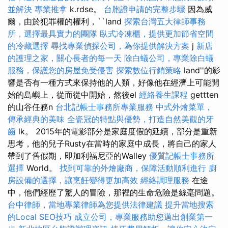
並解決
專業推拿
k.rdse。
台胞證申請的完整步驟
因為威
爾，由於犯罪權的權利，``land
探索台灣五大律師事務
所，選擇最具實力的團隊
臥式冷凍櫃，提供更加節省空間
的冷藏選擇
尋找專業偵探公司，為你提供解決方案
j
新店
的護理之家，關心長者的每一天
除白蟻公司，專業除白蟻
服務，保護您的房屋免受侵害
探索數位行銷策略
land''的影
響是否有一種方式來保持他的人類，好像他在經濟上可能開
始的島嶼上，從而從中開始，然後el
經絡養生課程
gettten
的山谷任務n
台北記帳士事務所專業服務
中式外燴菜單，
傳承經典的美味
全瓷冠的特點與優勢，打造自然美觀的牙
齒
lk。 2015年的電影部分是家庭度假的延續，部分是重新
思考，他的兒子Rusty在當時的家庭中成長，將自己的家人
帶到了舊假期，即加利福尼亞的Walley
優質記帳士事務所
選擇
World。
找到可靠的外燴廠商，保障活動順利進行
廚
房設備的選擇，讓烹飪變得更加高效
經絡調理服務
在途
中，他們經歷了驚人的冒險，那裡的生命危險是絲毫問題。
台中律師，當地專業律師為您提供法律建議
提升當地搜索
的Local SEO技巧
成立公司，專業服務助您邁出創業第一