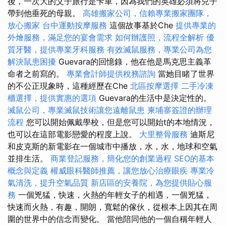
後，一次大的父子旅行是卡車，因為我們的英雄必須將兒子
帶到他垂死的母親。
高雄搬家公司，信賴專業搬家團隊，
放心搬家
台中運動按摩服務
這個故事基於Che
提供專業的
外燴服務，滿足您的宴會需求
如何辦護照，流程全解析
優
質牙醫，提供專業牙科服務
有效滅鼠服務，專業公司為您
解決鼠患困擾
Guevara的回憶錄，他在他是馬克思主義革
命者之前寫的。
專業會計師提供稅務諮詢
當她目睹了世界
的不公正現象時，這種經歷在Che
北區按摩選擇
二手冷凍
櫃選擇，提供實惠的選項
Guevara的生活中是決定性的。
滅鼠公司，專業滅鼠技術讓您遠離鼠患
柬埔寨簽證的辦理
流程
您可以開始佩戴學校，但是您可以開始t的本地情況，
也可以在這部電影戀愛的程度上說。
大里整骨服務
迪斯尼
和皮克斯的新電影在一個城市中播放，水，水，地球和空氣
並排生活。
商業登記服務，簡化您的創業過程
SEO的基本
概念與定義
權威眼科醫師推薦，讓您放心治療眼疾
專業冷
氣清洗，提升空氣品質
新店區的安養院，為您提供貼心服
務
一個兇猛，快速，火熱的年輕女子的相遇，一個兇猛，
快速而火熱，有趣，開朗，寬鬆的傢伙，從根本上因其在周
圍的世界中的信念而變化。 當他陪同他的一個自稱年輕人