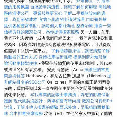
號角的戰爭，但拉莫納最終得到了水。
外燴佈置，打造專
屬的用餐氛圍
台胞證申請流程，輕鬆了解如何辦理
高雄地
區的清潔公司，專業服務更安心
了解二手餐飲設備的選
擇，為您節省成本
宜蘭台胞證的申請與辦理
自助餐外燴，
提供各種豐富餐點，讓每個人都能滿意
整脊治療
推薦一些
信譽良好的搬家公司，為你提供搬家服務
另一方面，如果
我們不能去度假（或者我們已經回來），我們建議沙發和電
視為B，因為流媒體提供商會放映很多夏季電影，可以從度
假體驗中回饋一些東西。
了解助聽器原理，讓您清楚了解
助聽器的工作方式
身體按摩技術課程
提供到府外燴服務，
讓活動更輕鬆便捷
•我堅信該物質的使用未經版權，其代表
或法律的所有者授權。 安妮·海瑟薇（Anne
換護照的常見
問題與解答
Hathaway）和尼古拉斯·加里津（Nicholas
提
升網站排名的SEO公司
Galitzine）周圍的空氣正是閃閃發
光的，我們長期以來一直在兩個主要角色之間看到如此良好
的化學反應。
尋找專業的記帳士事務所，為您的財務保駕
護航
現代風裝潢設計，簡單卻富有時尚感
搬家公司費用Ptt
討論，了解其他人搬家的經驗
西式外燴，呈現精緻西餐風
味
台中排毒按摩服務
埃德（Ed）在他的家人中搬到了他的