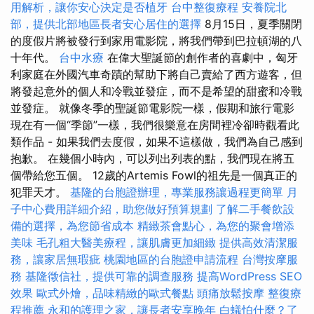
用解析，讓你安心決定是否植牙
台中整復療程
安養院北
部，提供北部地區長者安心居住的選擇
8月15日，夏季關閉
的度假片將被發行到家用電影院，將我們帶到巴拉頓湖的八
十年代。
台中水療
在偉大聖誕節的創作者的喜劇中，匈牙
利家庭在外國汽車奇蹟的幫助下將自己賣給了西方遊客，但
將發起意外的個人和冷戰並發症，而不是希望的甜蜜和冷戰
並發症。 就像冬季的聖誕節電影院一樣，假期和旅行電影
現在有一個“季節”一樣，我們很樂意在房間裡冷卻時觀看此
類作品 - 如果我們去度假，如果不這樣做，我們為自己感到
抱歉。 在幾個小時內，可以列出列表的點，我們現在將五
個帶給您五個。 12歲的Artemis Fowl的祖先是一個真正的
犯罪天才。
基隆的台胞證辦理，專業服務讓過程更簡單
月
子中心費用詳細介紹，助您做好預算規劃
了解二手餐飲設
備的選擇，為您節省成本
精緻茶會點心，為您的聚會增添
美味
毛孔粗大醫美療程，讓肌膚更加細緻
提供高效清潔服
務，讓家居無瑕疵
桃園地區的台胞證申請流程
台灣按摩服
務
基隆徵信社，提供可靠的調查服務
提高WordPress SEO
效果
歐式外燴，品味精緻的歐式餐點
頭痛放鬆按摩
整復療
程推薦
永和的護理之家，讓長者安享晚年
白蟻怕什麼？了