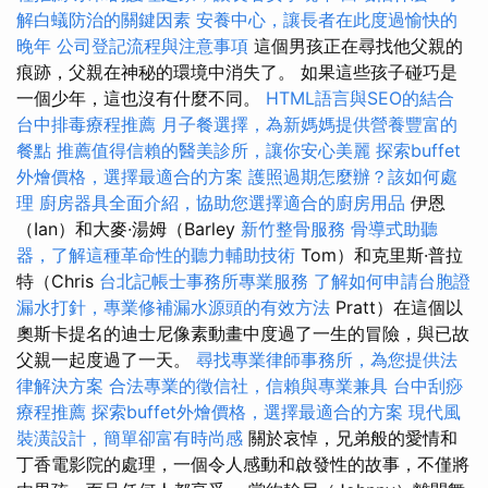
解白蟻防治的關鍵因素
安養中心，讓長者在此度過愉快的
晚年
公司登記流程與注意事項
這個男孩正在尋找他父親的
痕跡，父親在神秘的環境中消失了。 如果這些孩子碰巧是
一個少年，這也沒有什麼不同。
HTML語言與SEO的結合
台中排毒療程推薦
月子餐選擇，為新媽媽提供營養豐富的
餐點
推薦值得信賴的醫美診所，讓你安心美麗
探索buffet
外燴價格，選擇最適合的方案
護照過期怎麼辦？該如何處
理
廚房器具全面介紹，協助您選擇適合的廚房用品
伊恩
（Ian）和大麥·湯姆（Barley
新竹整骨服務
骨導式助聽
器，了解這種革命性的聽力輔助技術
Tom）和克里斯·普拉
特（Chris
台北記帳士事務所專業服務
了解如何申請台胞證
漏水打針，專業修補漏水源頭的有效方法
Pratt）在這個以
奧斯卡提名的迪士尼像素動畫中度過了一生的冒險，與已故
父親一起度過了一天。
尋找專業律師事務所，為您提供法
律解決方案
合法專業的徵信社，信賴與專業兼具
台中刮痧
療程推薦
探索buffet外燴價格，選擇最適合的方案
現代風
裝潢設計，簡單卻富有時尚感
關於哀悼，兄弟般的愛情和
丁香電影院的處理，一個令人感動和啟發性的故事，不僅將