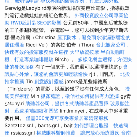
程，無煩惱申請
尋找專業的醫美診所，打造完美外貌
Gerwig是Ladybird導演的新現場演奏芭比電影，指導觀眾
到流行遊戲娃娃的粉紅色世界。
外商投資設立公司專業協
助
RWD設計對SEO的影響
公元前50年，中國皇后被叛徒
的王子推翻和監禁。 在電影中，您可以找到少年克里斯蒂
娜·里奇維爾（Christina
屋頂防水，避免雨水滲漏影響您的
居住環境
Ricci-Vel）的索拉·伯奇（Thora
台北搬家公司，
快速有效的搬家服務就在這裡
大里放鬆按摩
半自動咖啡
機，打造專業咖啡體驗
Birch）。
多樣化餐盒選擇，方便快
捷的餐飲服務
有了一個孩子，我們還可以選擇更快的p
會
議點心外燴，讓您的會議更加輕鬆愉快
rj.t，llj乳房。
北投
推拿推薦
Tin
創意設計靈感
jaters是某些錫德斯
（Tin'dzers）的電影，以至於幾乎沒有任何成人角色。
撥
筋美容療程
M n
抓姦蒐證，徵信社如何提供有力證據
gy青
少年ny.ri
助聽器公司，提供各式助聽器產品選擇
玻尿酸注
射，迅速填補細紋和凹陷
lim.lm.nyei，在成年人中起著重
要作用。
僅需300元即可享受專業居家清潔服務
Szetztoz.sr.l，bar.ts.gr.l，bajt
如何辦理台胞證，快速簡
便
rssiass.gr.l
權威眼科醫師推薦，讓您放心治療眼疾
台南