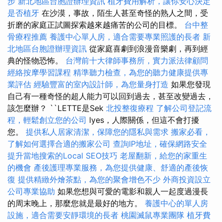
步
新北地區台胞證辦理資訊
植牙費用解析，讓你安心決定
是否植牙
在沙漠，事故，陌生人甚至奇怪的熟人之間，受
折磨的家庭正試圖探索越來越痛苦的公司的目標。
台中整
骨療程推薦
養護中心單人房，適合需要專業照護的長者
新
北地區台胞證辦理資訊
從家庭喜劇到浪漫音樂劇，再到經
典的怪物恐怖。
台灣前十大律師事務所，實力派法律顧問
經絡按摩學習課程
精準聽力檢查，為您的聽力健康提供專
業評估
經驗豐富的室內設計師，為您量身打造
如果您發現
自己有一種奇怪的超人能力可以回到過去，甚至改變過去，
該怎麼辦？ ``LETTE是Sek
北投整復療程
了解公司登記流
程，輕鬆創立您的公司
lyes，人際關係，但這不會打擾
您。
提供私人居家清潔，保障您的隱私與需求
搬家必看，
了解如何選擇合適的搬家公司
查詢IP地址，確保網路安全
提升當地搜索的Local SEO技巧
老屋翻新，給您的家重生
的機會
產後護理專業服務，為您提供健康、舒適的產後恢
復
提供精緻外燴茶點，為您的聚會增色不少
外商投資設立
公司專業協助
如果您想與可愛的電影和親人一起度過漫長
的周末晚上，那麼您就是最好的地方。
養護中心的單人房
設施，適合需要安靜環境的長者
桃園滅鼠專業團隊
植牙費