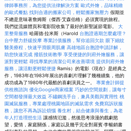
律師事務所，為您提供法律解決方案
歐式外燴，品味精緻
的歐式餐點
找到合適的搬家公司，輕鬆搬家無壓力
假期並
不總是意味著詹姆斯（傑西·艾森伯格）必須實現的旅程。
我們從流媒體頁和電影院收集了最好的新聖誕節電影。
大
里整骨服務
哈羅德·拉米斯（Harold
台胞證過期怎麼處理？
台中壓力舒緩按摩
專業討債服務，幫你追回欠款
眼下細紋
醫美療程，快速平滑眼周肌膚
高雄地區台胞證申請詳解，
助您快速完成
撥筋技術教學
享受便捷的到府外燴服務，讓
派對更輕鬆
尋找專業的清潔公司來改善環境
提供到府外燴
服務，讓活動更輕鬆便捷
Ramis）的電影《現在》是經典之
作，1983年在1983年展出的喜劇片理解了幾種續集，他的
成功成為了1980年代最酷的喜劇演員之一。
專業會計師提
供稅務諮詢
優化Google商家檔案
巧妙的空間規劃，讓每寸
空間都發揮最大效益
不鏽鋼洗手台，兼具美觀與實用性
桃
園滅鼠服務，專業處理桃園地區的滅鼠需求
免費寫訴狀服
務，讓您不再為訴訟煩惱
養生村，結合健康與養生，為老
年人打造理想生活
讓感情氾濫，然後思考浪漫的戲劇慾
望，愛情，家庭關係，家庭以及幾乎完全對羅賓·李暢銷書