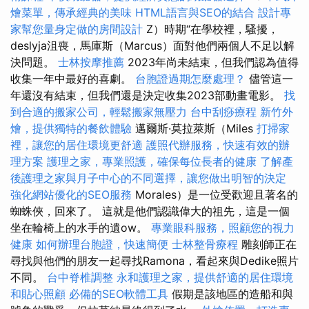
燴菜單，傳承經典的美味
HTML語言與SEO的結合
設計專
家幫您量身定做的房間設計
Z）時期“在學校裡，騷擾，
deslyja沮喪，馬庫斯（Marcus）面對他們兩個人不足以解
決問題。
士林按摩推薦
2023年尚未結束，但我們認為值得
收集一年中最好的喜劇。
台胞證過期怎麼處理？
儘管這一
年還沒有結束，但我們還是決定收集2023部動畫電影。
找
到合適的搬家公司，輕鬆搬家無壓力
台中刮痧療程
新竹外
燴，提供獨特的餐飲體驗
邁爾斯·莫拉萊斯（Miles
打掃家
裡，讓您的居住環境更舒適
護照代辦服務，快速有效的辦
理方案
護理之家，專業照護，確保每位長者的健康
了解產
後護理之家與月子中心的不同選擇，讓您做出明智的決定
強化網站優化的SEO服務
Morales）是一位受歡迎且著名的
蜘蛛俠，回來了。 這就是他們認識偉大的祖先，這是一個
坐在輪椅上的水手的遺ow。
專業眼科服務，照顧您的視力
健康
如何辦理台胞證，快速簡便
士林整骨療程
雕刻師正在
尋找與他們的朋友一起尋找Ramona，看起來與Dedike照片
不同。
台中脊椎調整
永和護理之家，提供舒適的居住環境
和貼心照顧
必備的SEO軟體工具
假期是該地區的造船和與