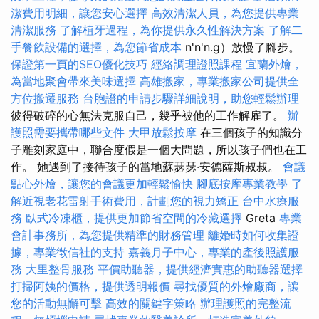
潔費用明細，讓您安心選擇
高效清潔人員，為您提供專業
清潔服務
了解植牙過程，為你提供永久性解決方案
了解二
手餐飲設備的選擇，為您節省成本
n'n'n.g）放慢了腳步。
保證第一頁的SEO優化技巧
經絡調理證照課程
宜蘭外燴，
為當地聚會帶來美味選擇
高雄搬家，專業搬家公司提供全
方位搬遷服務
台胞證的申請步驟詳細說明，助您輕鬆辦理
彼得破碎的心無法克服自己，幾乎被他的工作解雇了。
辦
護照需要攜帶哪些文件
大甲放鬆按摩
在三個孩子的知識分
子雕刻家庭中，聯合度假是一個大問題，所以孩子們也在工
作。 她遇到了接待孩子的當地蘇瑟瑟·安德薩斯叔叔。
會議
點心外燴，讓您的會議更加輕鬆愉快
腳底按摩專業教學
了
解近視老花雷射手術費用，計劃您的視力矯正
台中水療服
務
臥式冷凍櫃，提供更加節省空間的冷藏選擇
Greta
專業
會計事務所，為您提供精準的財務管理
離婚時如何收集證
據，專業徵信社的支持
嘉義月子中心，專業的產後照護服
務
大里整骨服務
平價助聽器，提供經濟實惠的助聽器選擇
打掃阿姨的價格，提供透明報價
尋找優質的外燴廠商，讓
您的活動無懈可擊
高效的關鍵字策略
辦理護照的完整流