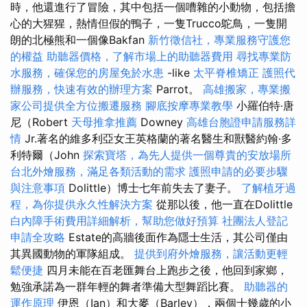
時，他還進行了冒險，其中包括一個嘈雜的小動物，包括擔
心的大猩猩，熱情但假的鴨子，一隻Trucco鴕鳥，一隻開
朗的北極熊和一個像Bakfan
新竹徵信社，專業服務守護您
的權益
助聽器價格，了解市場上的助聽器費用
尋找專業防
水服務，確保您的房屋免於水患
-like
太平脊椎矯正
護照代
辦服務，快速有效的辦理方案
Parrot。
高雄搬家，專業搬
家公司提供全方位搬遷服務
腳底按摩專業教學
小羅伯特·唐
尼（Robert
天母推拿推薦
Downey
高雄台胞證申請服務詳
情
Jr.著名的維多利亞女王英格蘭的著名醫生和獸醫約翰·多
利特爾（John
探索寶塔，為先人提供一個尊貴的安放場所
台北外燴服務，滿足各類活動的需求
護照申請的必要步驟
與注意事項
Dolittle）博士七年前失去了妻子。
了解植牙過
程，為你提供永久性解決方案
從那以後，他一直在Dolittle
白內障手術費用詳細解析，幫助您做好預算
社團法人登記
申請全攻略
Estate的高牆後面作為隱士生活，其公司僅由
其異國動物的軍隊組成。
提供到府外燴服務，讓活動更輕
鬆便捷
四月未能在百老匯舞台上跑步之後，他回到家鄉，
勉強承諾為一群年輕的舞者準備大型舞蹈比賽。
助聽器的
運作原理
伊恩（Ian）和大麥（Barley），兩個十幾歲的小