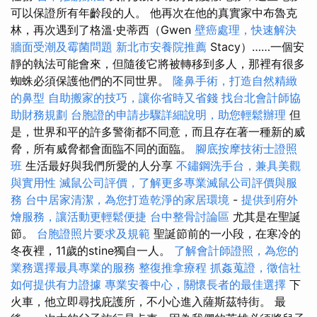
可以保證所有年齡段的人。 他再次在他的真實家中布魯克
林，再次遇到了格溫·史蒂西（Gwen
壁癌處理，快速解決
牆面受潮及霉菌問題
新北市安養院推薦
Stacy）……一個安
靜的執法可能會來，但隨後它將被轉移到多人，那裡有很多
蜘蛛必須保護他們的不同世界。
隆鼻手術，打造自然精緻
的鼻型
自助搬家的技巧，讓你省時又省錢
找台北會計師協
助財務規劃
台胞證的申請步驟詳細說明，助您輕鬆辦理
但
是，世界和平的許多警衛都不同意，而且存在著一種新的威
脅，所有威脅都會面臨不同的面臨。
腳底按摩技術士證照
班
生活最好與我們所愛的人分享
不鏽鋼洗手台，兼具美觀
與實用性
滅鼠公司評價，了解更多專業滅鼠公司評價與服
務
台中居家清潔，為您打造乾淨的家居環境
-
提供到府外
燴服務，讓活動更輕鬆便捷
台中整骨討論區
尤其是在聖誕
節。
台胞證照片要求及規範
聖誕節前的一小段，在寒冷的
冬夜裡，11歲的stine獨自一人。
了解會計師證照，為您的
業務選擇最具專業的服務
整復推拿療程
抓姦蒐證，徵信社
如何提供有力證據
專業安養中心，關懷長者的最佳選擇
下
火車，他立即尋找庇護所，不小心進入薩斯茲特街。 最