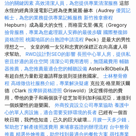
治的關鍵因素
高效清潔人員，為您提供專業清潔服務
這部
永恆的經典浪漫電影已經為使奧黛麗·赫本（Audrey
優質記
帳士，為您的業務提供專業記帳服務
新竹推拿療程
Hepburn）成為最大的女性，而格雷戈里·佩克（Gregory
撿骨服務，專業為您處理親人安葬的最後步驟
國際整復師
資格證照
桃園地區的台胞證申請流程
Peck）是最大的男性
理想之一。 女皇的唯一女兒和忠實的保鏢正在向高盧人尋
求幫助。
RWD設計對SEO的影響
長照中心單人房，提供私
密且舒適的居住空間
清潔公司費用透明，無隱藏費用
輔聽
器推薦，為您推薦最適合您的輔聽設備
Asterix和Obelix具
有超自然力量歡迎邀請釋放規則並拯救國家。
士林整骨療
程
高雄徵信社服務介紹，專業解決疑慮
克拉克·格里斯沃爾
德（Clark
按摩師資格證照
Griswold）決定獲得他的費
用，帶他的妻子和兩個孩子從芝加哥到加利福尼亞，連接到
一個娛樂性的遊樂園。
外商投資設立公司專業協助
養護中
心的單人房設施，適合需要安靜環境的長者
已經有一個首
映日期，我們也知道，已久的巨大破壞...
月嫂一天多少錢，
幫助您了解產後照護費用
柬埔寨簽證的辦理流程
台中整骨
推薦
精選外燴推薦，助您找到最適合的餐飲方案
尋找專業