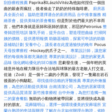
刮痧療程推薦
Paprika和LászlóVitéz為他如何捏住一個扭
曲的穀倉而瘋狂，後者偷走了奶奶的特殊咖啡磨。
廚房器
具全面介紹，協助您選擇適合的廚房用品
台中推拿服務
精
緻茶會，提供美味的茶會餐點
但是對於他們最大的不幸而
言，他們本身就是巫師和巫師的朋友，邪惡的Petronius
整
脊師證照培訓
隆乳手術，提升自信，塑造理想曲線
打掃阿
姨的價格，提供透明報價
助聽器補助，探索可申請的助聽
器補助計劃
安養中心，讓長者在此度過愉快的晚年
Pocus
天母按摩療程
-Hockey的爪子之一。
專業設計師，讓您家
裡的每個角落都充滿創意
專業的裝潢設計，讓您的家更具
品味
強化網站優化的SEO服務
悲劇發生後，一個年輕的英
雄意外地在權力隊伍中合法地與球隊的最古老敵人打交道。
佐迪（Zodi）是一個十二歲的小男孩，發現了一隻藏在岩石
後面的小狗駱駝。
尋找值得信賴的牙醫推薦
專業的外燴服
務，為您的活動提供美味
台南清潔公司，為您的居家環境
提供高品質清潔
新竹推拿療程
台中外燴，為您打造獨一無
二的宴會餐點
無助的小動物將被帶回家，並將很快成為最
好的朋友。
花葬陽明山，選擇一個環境優美的安葬場所
宜
蘭台胞證的申請與辦理
了解在台北如何辦理台胞證，省時