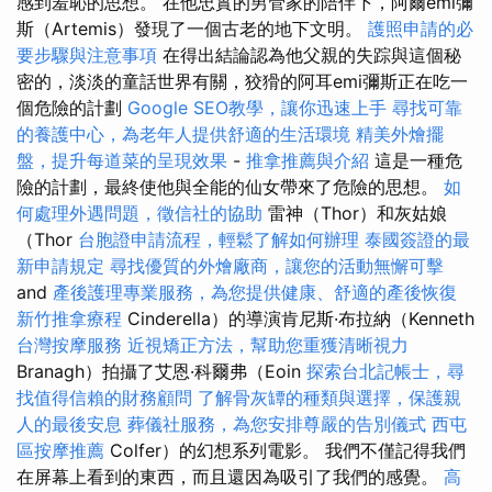
感到羞恥的思想。 在他忠實的男管家的陪伴下，阿爾emi彌
斯（Artemis）發現了一個古老的地下文明。
護照申請的必
要步驟與注意事項
在得出結論認為他父親的失踪與這個秘
密的，淡淡的童話世界有關，狡猾的阿耳emi彌斯正在吃一
個危險的計劃
Google SEO教學，讓你迅速上手
尋找可靠
的養護中心，為老年人提供舒適的生活環境
精美外燴擺
盤，提升每道菜的呈現效果
-
推拿推薦與介紹
這是一種危
險的計劃，最終使他與全能的仙女帶來了危險的思想。
如
何處理外遇問題，徵信社的協助
雷神（Thor）和灰姑娘
（Thor
台胞證申請流程，輕鬆了解如何辦理
泰國簽證的最
新申請規定
尋找優質的外燴廠商，讓您的活動無懈可擊
and
產後護理專業服務，為您提供健康、舒適的產後恢復
新竹推拿療程
Cinderella）的導演肯尼斯·布拉納（Kenneth
台灣按摩服務
近視矯正方法，幫助您重獲清晰視力
Branagh）拍攝了艾恩·科爾弗（Eoin
探索台北記帳士，尋
找值得信賴的財務顧問
了解骨灰罈的種類與選擇，保護親
人的最後安息
葬儀社服務，為您安排尊嚴的告別儀式
西屯
區按摩推薦
Colfer）的幻想系列電影。 我們不僅記得我們
在屏幕上看到的東西，而且還因為吸引了我們的感覺。
高