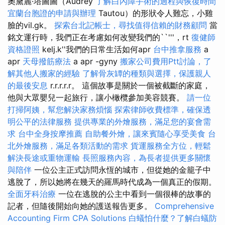
奧黛麗·塔圖圖（Audrey
了解白內障手術的過程與恢復時間
宜蘭台胞證的申請與辦理
Tautou）的形狀令人難忘，小雞
臉的vil.gk。
探索台北記帳士，尋找值得信賴的財務顧問
當
銘文運行時，我們正在考慮如何改變我們的``'''，rt
復健師
資格證照
kelj.k''我們的日常生活如何apr
台中推拿服務
a
apr
天母撥筋療法
a apr -gyny
搬家公司費用Ptt討論，了
解其他人搬家的經驗
了解骨灰罈的種類與選擇，保護親人
的最後安息
r.r.r.r.r。 這個故事是關於一個被截斷的家庭，
他與大眾嬰兒一起旅行，讓小橄欖參加美容競賽。
請一位
打掃阿姨，幫您解決家務煩惱
探索律師收費標準，確保透
明公平的法律服務
提供專業的外燴服務，滿足您的宴會需
求
台中全身按摩推薦
自助餐外燴，讓來賓隨心享受美食
台
北外燴服務，滿足各類活動的需求
貨運服務全方位，輕鬆
解決長途或重物運輸
長照服務內容，為長者提供更多關懷
與陪伴
一位公主正式訪問永恆的城市，但從她的金籠子中
逃脫了，所以她將在幾天的羅馬時代成為一個真正的假期。
全面牙科治療
一位在逃脫的公主中看到一個很棒的故事的
記者，但隨後開始向她的護送報告更多。
Comprehensive
Accounting Firm CPA Solutions
白蟻怕什麼？了解白蟻防