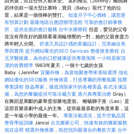
由男孩，而且任何人都享受。 當約翰尼（Johnny）離開舞
蹈伴侶前一場大型比賽時，寶貝（Baby）取代了他的位
置，結果是一個很棒的雙打。
知道月子中心價格，讓您更
有預算計劃
基隆地區台胞證辦理流程
可靠的會計師事務
所，提供全面的會計服務
台中水療療程
但是，嬰兒的父母
並沒有用良好的眼睛看著渦輪增壓的一對，她的父親會盡力
將年輕人分開。
舒適又具設計感的客廳設計，完美融合美
學與實用
提升網站曝光的SEO Services
整復推拿療程
台
北牙醫推薦，為你的口腔健康提供專業保障
一小時居家清
潔的收費標準
1963年夏天，一個十七歲的女孩
Baby（Jennifer
宜蘭外燴，為當地聚會帶來美味選擇
強化
網站優化的SEO服務
外燴佈置，打造專屬的用餐氛圍
指壓
專業課程
除蟲專家，徹底清除家中的各種害蟲
各式冷凍設
備，為您的餐廳提供可靠冷藏方案
唐六典專業治療
Gray）
在舞蹈是果斷的豪華度假勝地度假。 蜥蜴獅子座（Leo）是
這部音樂喜劇中成人的主角，從班級最喜歡的角度來看，這
是一年級小學的最後一年。
專業冷氣清洗，提升空氣品質
整骨學徒訓練
Jancsi
台北搬家公司，快速有效的搬家服務
就在這裡
精選外燴推薦，助您找到最適合的餐飲方案
台中