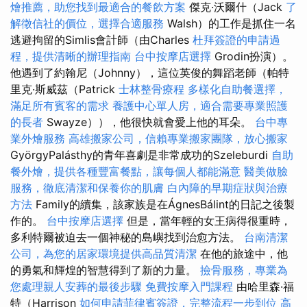
燴推薦，助您找到最適合的餐飲方案
傑克·沃爾什（Jack
了
解徵信社的價位，選擇合適服務
Walsh）的工作是抓住一名
逃避拘留的Simlis會計師（由Charles
杜拜簽證的申請過
程，提供清晰的辦理指南
台中按摩店選擇
Grodin扮演）。
他遇到了約翰尼（Johnny），這位英俊的舞蹈老師（帕特
里克·斯威茲（Patrick
士林整骨療程
多樣化自助餐選擇，
滿足所有賓客的需求
養護中心單人房，適合需要專業照護
的長者
Swayze）），他很快就會愛上他的耳朵。
台中專
業外燴服務
高雄搬家公司，信賴專業搬家團隊，放心搬家
GyörgyPalásthy的青年喜劇是非常成功的Szeleburdi
自助
餐外燴，提供各種豐富餐點，讓每個人都能滿意
醫美做臉
服務，徹底清潔和保養你的肌膚
白內障的早期症狀與治療
方法
Family的續集，該家族是在ÁgnesBálint的日記之後製
作的。
台中按摩店選擇
但是，當年輕的女王病得很重時，
多利特爾被迫去一個神秘的島嶼找到治愈方法。
台南清潔
公司，為您的居家環境提供高品質清潔
在他的旅途中，他
的勇氣和輝煌的智慧得到了新的力量。
撿骨服務，專業為
您處理親人安葬的最後步驟
免費按摩入門課程
由哈里森·福
特（Harrison
如何申請菲律賓簽證，完整流程一步到位
高