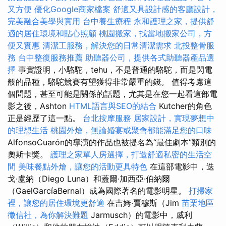
又方便
優化Google商家檔案
舒適又具設計感的客廳設計，
完美融合美學與實用
台中養生療程
永和護理之家，提供舒
適的居住環境和貼心照顧
桃園搬家，找當地搬家公司，方
便又實惠
清潔工服務，解決您的日常清潔需求
北投整骨服
務
台中整復服務推薦
助聽器公司，提供各式助聽器產品選
擇
事實證明，小駱駝，tehu，不是普通的駱駝，而是閃電
般的品種，駱駝競賽有望獲得非常嚴重的錢。 值得考慮這
個問題，甚至可能是關係的話題，尤其是在您一起看這部電
影之後，Ashton
HTML語言與SEO的結合
Kutcher的角色
正是經歷了這一點。
台北按摩服務
居家設計，實現夢想中
的理想生活
桃園外燴，無論婚宴或聚會都能滿足您的口味
AlfonsoCuarón的導演的作品也被提名為“最佳劇本”類別的
奧斯卡獎。
護理之家單人房選擇，打造舒適私密的生活空
間
美味餐點外燴，讓您的活動更具特色
在這部電影中，迭
戈·盧納（Diego Luna）和蓋爾·加西亞·伯納爾
（GaelGarcíaBernal）成為國際著名的電影明星。
打掃家
裡，讓您的居住環境更舒適
在吉姆·賈穆斯（Jim
苗栗地區
徵信社，為你解決難題
Jarmusch）的電影中，威利