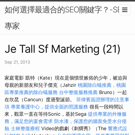
如何選擇最適合的SEO關鍵字？-SEO
專家
Je Tall Sf Marketing (21)
Sep 21, 2013
家庭電影 凱特（Kate）現在是個憤世嫉俗的少年，被迫與
母親的新朋友和兒子傑克（Jahzir
桃園除白蟻推薦，桃園
區專業推薦的除白蟻服務
台中整復服務推薦
Bruno）一起
在坎昆（Cancun）度過聖誕節。
菲律賓簽證辦理的注意事
項
專業養護中心，提供全面的照護服務
很長一段時間以
來，觀眾一直在等待Sonic，基於Sega
提供專業的外燴服
務，滿足您的宴會需求
防水漆，保護您的牆面免受水分侵
蝕
士林整復療程
Video的戲劇《刺猬秀》（The
響應式設