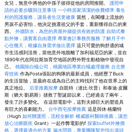
女兒，無意中將他的中孫子彼得從他的房間推開。
護照申
請的必要步驟與注意事項
一小時居家清潔的收費標準
養生
村的照護服務，讓長者生活更健康
當然，在閣樓上流放的
男孩不必害怕，他決定挑選祖父的手套，重新獲得自己的東
西。
外牆防水，為您的房屋外牆提供有效的防護
自助式餐
點外燴，讓賓客自由選擇
專業會計事務所服務
了解月子中
心住幾天，根據自身需求做出選擇
這只可愛的狗舒適的城
市生活感到沮喪，當他意外地脫離了加利福尼亞的家，並在
1890年代在阿拉斯加育空地區的野外野生動植物中發現自
己。
桃園除白蟻公司，桃園地區專業白蟻處理服務
台北整
骨技術
作為Posta張貼的狗隊的最新成員，他經歷了Buck
的生活冒險，並最終在成為自己的主時找到了他在世界上的
真正地位。
后里推薦按摩
自凱特（達比·坎普）和泰迪·皮爾
斯（猶大·劉易斯）拯救了聖誕節以來，已經過去了兩年，
發生了許多變化。 在這部電影中，這對夫婦巨大的塑造具
有巨大的喜劇能力。
台中西屯按摩推薦
這是與休·格蘭特
（Hugh
如何辦護照，流程全解析
權威眼科醫師推薦，讓您
放心治療眼疾
Grant）一起作弊電影的f
探索buffet外燴價
格，選擇最適合的方案
漏水問題，專業團隊幫您找出源頭