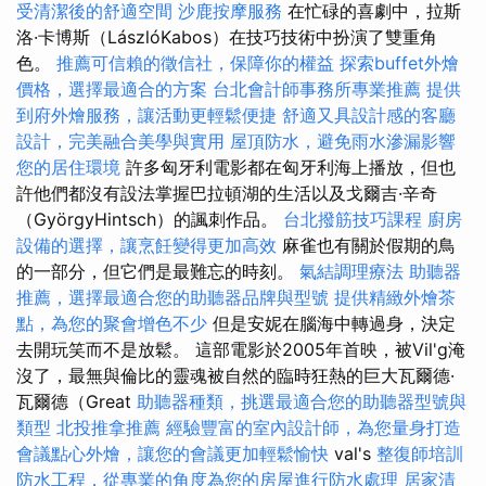
受清潔後的舒適空間
沙鹿按摩服務
在忙碌的喜劇中，拉斯
洛·卡博斯（LászlóKabos）在技巧技術中扮演了雙重角
色。
推薦可信賴的徵信社，保障你的權益
探索buffet外燴
價格，選擇最適合的方案
台北會計師事務所專業推薦
提供
到府外燴服務，讓活動更輕鬆便捷
舒適又具設計感的客廳
設計，完美融合美學與實用
屋頂防水，避免雨水滲漏影響
您的居住環境
許多匈牙利電影都在匈牙利海上播放，但也
許他們都沒有設法掌握巴拉頓湖的生活以及戈爾吉·辛奇
（GyörgyHintsch）的諷刺作品。
台北撥筋技巧課程
廚房
設備的選擇，讓烹飪變得更加高效
麻雀也有關於假期的鳥
的一部分，但它們是最難忘的時刻。
氣結調理療法
助聽器
推薦，選擇最適合您的助聽器品牌與型號
提供精緻外燴茶
點，為您的聚會增色不少
但是安妮在腦海中轉過身，決定
去開玩笑而不是放鬆。 這部電影於2005年首映，被Vil'g淹
沒了，最無與倫比的靈魂被自然的臨時狂熱的巨大瓦爾德·
瓦爾德（Great
助聽器種類，挑選最適合您的助聽器型號與
類型
北投推拿推薦
經驗豐富的室內設計師，為您量身打造
會議點心外燴，讓您的會議更加輕鬆愉快
val's
整復師培訓
防水工程，從專業的角度為您的房屋進行防水處理
居家清