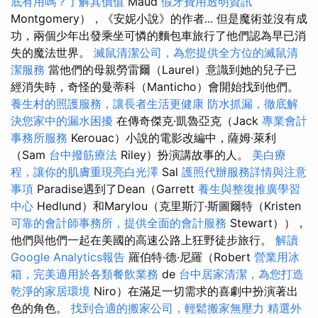
底有用嗎？了解其價值
Maud
假牙費用透明資訊
Montgomery），《安妮小說》的作者... 但是魔術並沒有成
功，兩個少年出發乘坐可憐的麵包車旅行了他們認為早已消
失的魔法世界。
滅鼠清潔公司，為您提供全方位的滅鼠清
潔服務
當他們的母親勞雷爾（Laurel）意識到她的兒子已
經消失時，奇怪的曼蒂科（Manticho）會開始找到他們。
養生村的照護服務，讓長者生活更健康
防水抓漏，徹底解
決您家中的漏水困擾
在傳奇傑克·凱魯亞克（Jack
專業會計
事務所服務
Kerouac）小說的電影改編中，薩姆·萊利
（Sam
台中撥筋療法
Riley）扮演講故事的人。
美白療
程，讓你的肌膚重現亮白光澤
Sal
護照代辦服務詳情與注意
事項
Paradise遇到了Dean（Garrett
養生與整復推廣學習
中心
Hedlund）和Marylou（克里斯汀·斯圖爾特（Kristen
可靠的會計師事務所，提供全面的會計服務
Stewart）），
他們與他們一起在美國的高速公路上狂野徒步旅行。
解讀
Google Analytics報告
羅伯特·德·尼羅（Robert
營業用冰
箱，完美適用於各類餐飲業務
de
台中居家清潔，為您打造
乾淨的家居環境
Niro）在滿足一切需求的喜劇中扮演著出
色的角色。
找到合適的搬家公司，輕鬆搬家無壓力
精選外