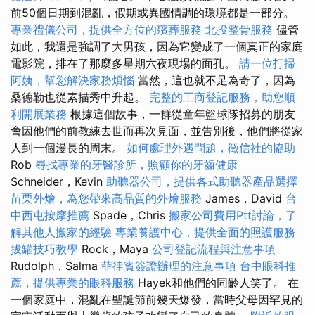
前50個日期到混亂，假期或異國情調的環境都是一部分。
專業禮儀公司，提供全方位的殯葬服務
北投整骨服務
儘管
如此，我還是強調了大男孩，因為它變成了一個真正的家庭
電影院，排在了那麼多星期六夜現場的面孔。
請一位打掃
阿姨，幫您解決家務煩惱
當然，這也就不足為奇了，因為
桑德勒也從素描秀中升起。
完整的工商登記服務，助您順
利開展業務
根據這個故事，一群從童年籃球隊招募的朋友
會因他們的前教練去世而再次見面，並告別後，他們將從家
人到一個漫長的周末。
如何處理外遇問題，徵信社的協助
Rob
尋找專業的牙醫診所，照顧你的牙齒健康
Schneider，Kevin
助聽器公司，提供各式助聽器產品選擇
苗栗外燴，為您帶來高品質的外燴服務
James，David
台
中西屯按摩推薦
Spade，Chris
搬家公司費用Ptt討論，了
解其他人搬家的經驗
專業養護中心，提供全面的照護服務
拔罐技巧教學
Rock，Maya
公司登記流程與注意事項
Rudolph，Salma
菲律賓簽證辦理的注意事項
台中眼科推
薦，提供專業的眼科服務
Hayek和他們的同齡人笑了。 在
一個家庭中，混亂在聖誕節前幾天爆發，當時父母因罕見的