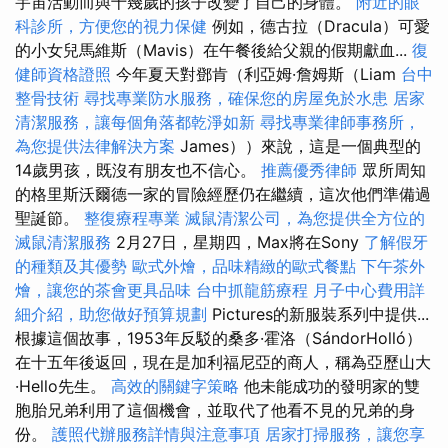
宇宙活動而與十幾歲的孩子改變了自己的身體。
附近的眼
科診所，方便您的視力保健
例如，德古拉（Dracula）可愛
的小女兒馬維斯（Mavis）在午餐後給父親的假期獻血...
復
健師資格證照
今年夏天對鄧肯（利亞姆·詹姆斯（Liam
台中
整骨技術
尋找專業防水服務，確保您的房屋免於水患
居家
清潔服務，讓每個角落都乾淨如新
尋找專業律師事務所，
為您提供法律解決方案
James））來說，這是一個典型的
14歲男孩，既沒有朋友也不信心。
推薦優秀律師
眾所周知
的格里斯沃爾德一家的冒險經歷仍在繼續，這次他們準備過
聖誕節。
整復療程專業
滅鼠清潔公司，為您提供全方位的
滅鼠清潔服務
2月27日，星期四，Max將在Sony
了解假牙
的種類及其優勢
歐式外燴，品味精緻的歐式餐點
下午茶外
燴，讓您的茶會更具品味
台中抓龍筋療程
月子中心費用詳
細介紹，助您做好預算規劃
Pictures的新服裝系列中提供...
根據這個故事，1953年反駁的桑多·霍洛（SándorHolló）
在十五年後返回，現在是加利福尼亞的商人，稱為亞歷山大
·Hello先生。
高效的關鍵字策略
他未能成功的發明家的雙
胞胎兄弟利用了這個機會，並取代了他看不見的兄弟的身
份。
護照代辦服務詳情與注意事項
居家打掃服務，讓您享