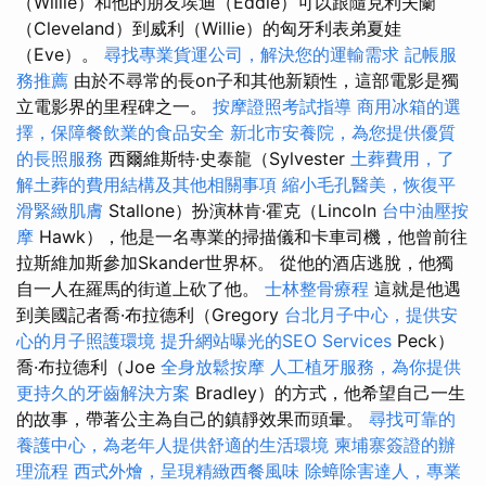
（Willie）和他的朋友埃迪（Eddie）可以跟隨克利夫蘭
（Cleveland）到威利（Willie）的匈牙利表弟夏娃
（Eve）。
尋找專業貨運公司，解決您的運輸需求
記帳服
務推薦
由於不尋常的長on子和其他新穎性，這部電影是獨
立電影界的里程碑之一。
按摩證照考試指導
商用冰箱的選
擇，保障餐飲業的食品安全
新北市安養院，為您提供優質
的長照服務
西爾維斯特·史泰龍（Sylvester
土葬費用，了
解土葬的費用結構及其他相關事項
縮小毛孔醫美，恢復平
滑緊緻肌膚
Stallone）扮演林肯·霍克（Lincoln
台中油壓按
摩
Hawk），他是一名專業的掃描儀和卡車司機，他曾前往
拉斯維加斯參加Skander世界杯。 從他的酒店逃脫，他獨
自一人在羅馬的街道上砍了他。
士林整骨療程
這就是他遇
到美國記者喬·布拉德利（Gregory
台北月子中心，提供安
心的月子照護環境
提升網站曝光的SEO Services
Peck）
喬·布拉德利（Joe
全身放鬆按摩
人工植牙服務，為你提供
更持久的牙齒解決方案
Bradley）的方式，他希望自己一生
的故事，帶著公主為自己的鎮靜效果而頭暈。
尋找可靠的
養護中心，為老年人提供舒適的生活環境
柬埔寨簽證的辦
理流程
西式外燴，呈現精緻西餐風味
除蟑除害達人，專業