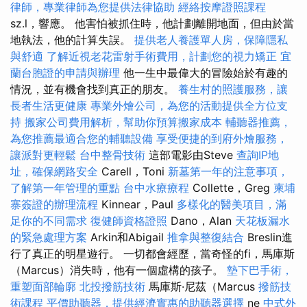
律師，專業律師為您提供法律協助
經絡按摩證照課程
sz.l，響應。 他害怕被抓住時，他計劃離開地面，但由於當
地執法，他的計算失誤。
提供老人養護單人房，保障隱私
與舒適
了解近視老花雷射手術費用，計劃您的視力矯正
宜
蘭台胞證的申請與辦理
他一生中最偉大的冒險始於有趣的
情況，並有機會找到真正的朋友。
養生村的照護服務，讓
長者生活更健康
專業外燴公司，為您的活動提供全方位支
持
搬家公司費用解析，幫助你預算搬家成本
輔聽器推薦，
為您推薦最適合您的輔聽設備
享受便捷的到府外燴服務，
讓派對更輕鬆
台中整骨技術
這部電影由Steve
查詢IP地
址，確保網路安全
Carell，Toni
新墓第一年的注意事項，
了解第一年管理的重點
台中水療療程
Collette，Greg
柬埔
寨簽證的辦理流程
Kinnear，Paul
多樣化的醫美項目，滿
足你的不同需求
復健師資格證照
Dano，Alan
天花板漏水
的緊急處理方案
Arkin和Abigail
推拿與整復結合
Breslin進
行了真正的明星遊行。 一切都會經歷，當奇怪的fi，馬庫斯
（Marcus）消失時，他有一個虛構的孩子。
墊下巴手術，
重塑面部輪廓
北投撥筋技術
馬庫斯·尼茲（Marcus
撥筋技
術課程
平價助聽器，提供經濟實惠的助聽器選擇
ne
中式外