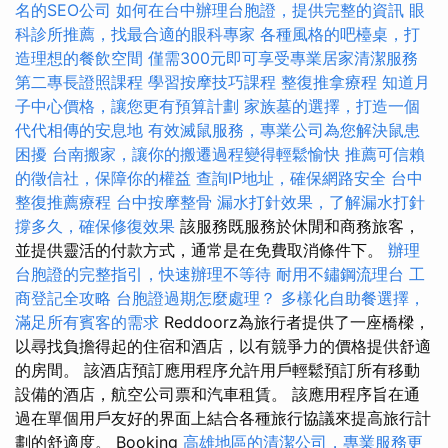
名的SEO公司
如何在台中辦理台胞證，提供完整的資訊
眼
科診所推薦，找最合適的眼科專家
各種風格的吧檯桌，打
造理想的餐飲空間
僅需300元即可享受專業居家清潔服務
第二專長證照課程
學習按摩技巧課程
整復推拿療程
知道月
子中心價格，讓您更有預算計劃
家族墓的選擇，打造一個
代代相傳的安息地
有效滅鼠服務，專業公司為您解決鼠患
困擾
台南搬家，讓你的搬遷過程變得輕鬆愉快
推薦可信賴
的徵信社，保障你的權益
查詢IP地址，確保網路安全
台中
整復推薦療程
台中按摩整骨
漏水打針效果，了解漏水打針
撐多久，確保修復效果
該服務既服務於休閒和商務旅客，
並提供靈活的付款方式，通常是在免費取消條件下。
辦理
台胞證的完整指引，快速辦理不等待
耐用不鏽鋼流理台
工
商登記全攻略
台胞證過期怎麼處理？
多樣化自助餐選擇，
滿足所有賓客的需求
Reddoorz為旅行者提供了一座橋樑，
以尋找負擔得起的住宿和酒店，以有競爭力的價格提供舒適
的房間。 該酒店預訂應用程序允許用戶輕鬆預訂所有移動
設備的酒店，航空公司票和汽車租賃。 該應用程序旨在通
過在單個用戶友好的界面上結合各種旅行協議來提高旅行計
劃的舒適度。 Booking
高雄地區的清潔公司，專業服務更