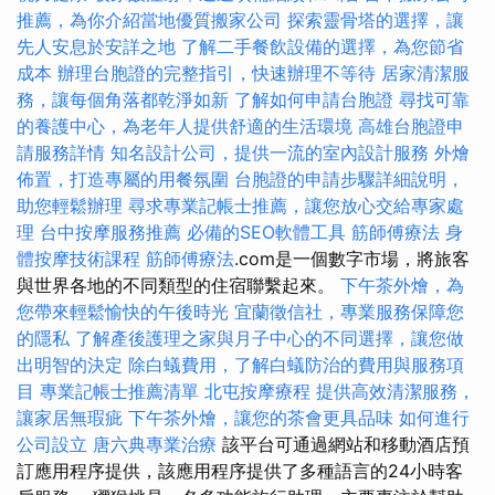
推薦，為你介紹當地優質搬家公司
探索靈骨塔的選擇，讓
先人安息於安詳之地
了解二手餐飲設備的選擇，為您節省
成本
辦理台胞證的完整指引，快速辦理不等待
居家清潔服
務，讓每個角落都乾淨如新
了解如何申請台胞證
尋找可靠
的養護中心，為老年人提供舒適的生活環境
高雄台胞證申
請服務詳情
知名設計公司，提供一流的室內設計服務
外燴
佈置，打造專屬的用餐氛圍
台胞證的申請步驟詳細說明，
助您輕鬆辦理
尋求專業記帳士推薦，讓您放心交給專家處
理
台中按摩服務推薦
必備的SEO軟體工具
筋師傅療法
身
體按摩技術課程
筋師傅療法
.com是一個數字市場，將旅客
與世界各地的不同類型的住宿聯繫起來。
下午茶外燴，為
您帶來輕鬆愉快的午後時光
宜蘭徵信社，專業服務保障您
的隱私
了解產後護理之家與月子中心的不同選擇，讓您做
出明智的決定
除白蟻費用，了解白蟻防治的費用與服務項
目
專業記帳士推薦清單
北屯按摩療程
提供高效清潔服務，
讓家居無瑕疵
下午茶外燴，讓您的茶會更具品味
如何進行
公司設立
唐六典專業治療
該平台可通過網站和移動酒店預
訂應用程序提供，該應用程序提供了多種語言的24小時客