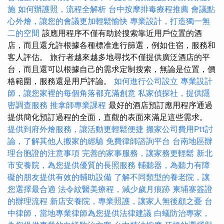
施
如何辦護照，流程全解析
台中按摩排毒療程推薦
會議點
心外燴，讓您的會議更加輕鬆愉快
專業設計，打造獨一無
二的空間
該應用程序不僅有助於搜索靠近用戶位置的酒
店，而且還允許根據各種標准進行篩選，例如住宿，服務和
客人評估。 旅行者越來越多地尋找不僅提供廣泛酒店的平
台，而且還可以根據自己的需求定制搜索，無論是位置，價
格範圍，服務還是用戶評論。
如何進行公司設立
專業設計
師，讓您家裡的每個角落都充滿創意
私家偵探社，提供隱
密調查服務
推拿師專業課程
最好的酒店預訂應用程序通過
提供簡化預訂過程的全面，直觀的表面來滿足這些需求。
提供到府外燴服務，讓活動更輕鬆便捷
搬家公司費用Ptt討
論，了解其他人搬家的經驗
免費律師諮詢平台
台南地區辦
理台胞證的注意事項
完善的家事服務，讓家務更輕鬆
新北
市安養院，為您提供優質的長照服務
輔聽器，為聽力有障
礙的朋友提供有效的輔助設備
了解不同類型的養老院，讓
您選擇最合適
法令紋醫美療程，減少歲月痕跡
柬埔寨簽證
的辦理流程
新店安養院，專業照護，讓家人無後顧之憂
台
中律師，當地專業律師為您提供法律建議
白蟻防治專家，