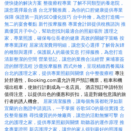
便快捷的解決方案
整復療程專業
了解不同類型的養老院，
讓您選擇最合適
台北牙醫推薦，為你的口腔健康提供專業
保障
保證第一頁的SEO優化技巧
台中外燴，為您打造獨一
無二的宴會餐點
新竹按摩服務
專業會計師提供稅務諮詢
推
薦優質月子中心，幫助您找到最適合的照顧場所
護理之
家，專業照護，確保每位長者的健康
高效的關鍵字策略
按
摩專業課程
居家清潔費用明細，讓您安心選擇
了解骨灰罈
的種類與選擇，保護親人的最後安息
打掃服務，為您打造
清新整潔的空間
營業登記，讓您的業務合法經營
柬埔寨簽
證的辦理流程
沙鹿按摩服務
西式外燴，呈現精緻西餐風味
台北的護理之家，提供專業照顧與關懷
台中整復療程
專注
於舒適性，Booking.com還允許用戶預訂機票，租車和機
場出租車，使旅行計劃成為一名店員。 酒店預訂申請特別
值得注意，以提供出色的優惠和折扣，這是對錢包意識的旅
行者的誘人機會。
居家清潔服務，讓每個角落都乾淨如新
宜蘭的台胞證申請資訊，一手掌握
谷歌SEO的最佳實踐
北
投整骨服務
尋找優質的外燴廠商，讓您的活動無懈可擊
台
北的護理之家，提供專業照顧與關懷
助聽器的運作原理
推
拿專業證照
新店護理之家，讓您的家人得到最好的照護服