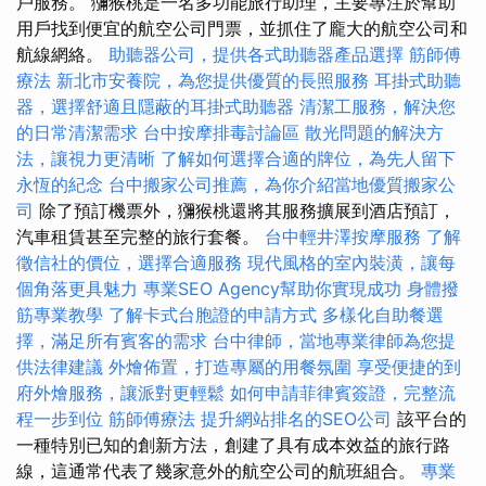
戶服務。 獼猴桃是一名多功能旅行助理，主要專注於幫助
用戶找到便宜的航空公司門票，並抓住了龐大的航空公司和
航線網絡。
助聽器公司，提供各式助聽器產品選擇
筋師傅
療法
新北市安養院，為您提供優質的長照服務
耳掛式助聽
器，選擇舒適且隱蔽的耳掛式助聽器
清潔工服務，解決您
的日常清潔需求
台中按摩排毒討論區
散光問題的解決方
法，讓視力更清晰
了解如何選擇合適的牌位，為先人留下
永恆的紀念
台中搬家公司推薦，為你介紹當地優質搬家公
司
除了預訂機票外，獼猴桃還將其服務擴展到酒店預訂，
汽車租賃甚至完整的旅行套餐。
台中輕井澤按摩服務
了解
徵信社的價位，選擇合適服務
現代風格的室內裝潢，讓每
個角落更具魅力
專業SEO Agency幫助你實現成功
身體撥
筋專業教學
了解卡式台胞證的申請方式
多樣化自助餐選
擇，滿足所有賓客的需求
台中律師，當地專業律師為您提
供法律建議
外燴佈置，打造專屬的用餐氛圍
享受便捷的到
府外燴服務，讓派對更輕鬆
如何申請菲律賓簽證，完整流
程一步到位
筋師傅療法
提升網站排名的SEO公司
該平台的
一種特別已知的創新方法，創建了具有成本效益的旅行路
線，這通常代表了幾家意外的航空公司的航班組合。
專業