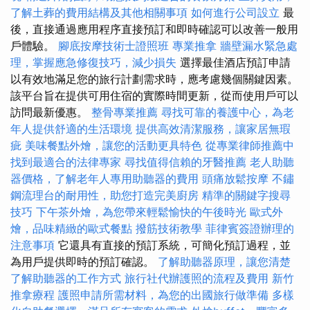
了解土葬的費用結構及其他相關事項
如何進行公司設立
最
後，直接通過應用程序直接預訂和即時確認可以改善一般用
戶體驗。
腳底按摩技術士證照班
專業推拿
牆壁漏水緊急處
理，掌握應急修復技巧，減少損失
選擇最佳酒店預訂申請
以有效地滿足您的旅行計劃需求時，應考慮幾個關鍵因素。
該平台旨在提供可用住宿的實際時間更新，從而使用戶可以
訪問最新優惠。
整骨專業推薦
尋找可靠的養護中心，為老
年人提供舒適的生活環境
提供高效清潔服務，讓家居無瑕
疵
美味餐點外燴，讓您的活動更具特色
從專業律師推薦中
找到最適合的法律專家
尋找值得信賴的牙醫推薦
老人助聽
器價格，了解老年人專用助聽器的費用
頭痛放鬆按摩
不鏽
鋼流理台的耐用性，助您打造完美廚房
精準的關鍵字搜尋
技巧
下午茶外燴，為您帶來輕鬆愉快的午後時光
歐式外
燴，品味精緻的歐式餐點
撥筋技術教學
菲律賓簽證辦理的
注意事項
它還具有直接的預訂系統，可簡化預訂過程，並
為用戶提供即時的預訂確認。
了解助聽器原理，讓您清楚
了解助聽器的工作方式
旅行社代辦護照的流程及費用
新竹
推拿療程
護照申請所需材料，為您的出國旅行做準備
多樣