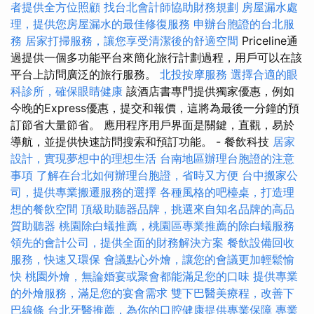
者提供全方位照顧
找台北會計師協助財務規劃
房屋漏水處
理，提供您房屋漏水的最佳修復服務
申辦台胞證的台北服
務
居家打掃服務，讓您享受清潔後的舒適空間
Priceline通
過提供一個多功能平台來簡化旅行計劃過程，用戶可以在該
平台上訪問廣泛的旅行服務。
北投按摩服務
選擇合適的眼
科診所，確保眼睛健康
該酒店書專門提供獨家優惠，例如
今晚的Express優惠，提交和報價，這將為最後一分鐘的預
訂節省大量節省。 應用程序用戶界面是關鍵，直觀，易於
導航，並提供快速訪問搜索和預訂功能。 - 餐飲科技
居家
設計，實現夢想中的理想生活
台南地區辦理台胞證的注意
事項
了解在台北如何辦理台胞證，省時又方便
台中搬家公
司，提供專業搬遷服務的選擇
各種風格的吧檯桌，打造理
想的餐飲空間
頂級助聽器品牌，挑選來自知名品牌的高品
質助聽器
桃園除白蟻推薦，桃園區專業推薦的除白蟻服務
領先的會計公司，提供全面的財務解決方案
餐飲設備回收
服務，快速又環保
會議點心外燴，讓您的會議更加輕鬆愉
快
桃園外燴，無論婚宴或聚會都能滿足您的口味
提供專業
的外燴服務，滿足您的宴會需求
雙下巴醫美療程，改善下
巴線條
台北牙醫推薦，為你的口腔健康提供專業保障
專業