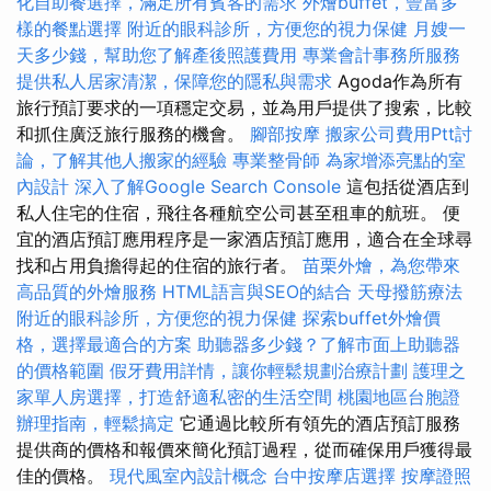
化自助餐選擇，滿足所有賓客的需求
外燴buffet，豐富多
樣的餐點選擇
附近的眼科診所，方便您的視力保健
月嫂一
天多少錢，幫助您了解產後照護費用
專業會計事務所服務
提供私人居家清潔，保障您的隱私與需求
Agoda作為所有
旅行預訂要求的一項穩定交易，並為用戶提供了搜索，比較
和抓住廣泛旅行服務的機會。
腳部按摩
搬家公司費用Ptt討
論，了解其他人搬家的經驗
專業整骨師
為家增添亮點的室
內設計
深入了解Google Search Console
這包括從酒店到
私人住宅的住宿，飛往各種航空公司甚至租車的航班。 便
宜的酒店預訂應用程序是一家酒店預訂應用，適合在全球尋
找和占用負擔得起的住宿的旅行者。
苗栗外燴，為您帶來
高品質的外燴服務
HTML語言與SEO的結合
天母撥筋療法
附近的眼科診所，方便您的視力保健
探索buffet外燴價
格，選擇最適合的方案
助聽器多少錢？了解市面上助聽器
的價格範圍
假牙費用詳情，讓你輕鬆規劃治療計劃
護理之
家單人房選擇，打造舒適私密的生活空間
桃園地區台胞證
辦理指南，輕鬆搞定
它通過比較所有領先的酒店預訂服務
提供商的價格和報價來簡化預訂過程，從而確保用戶獲得最
佳的價格。
現代風室內設計概念
台中按摩店選擇
按摩證照