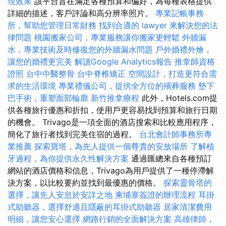
現效果
該平台旨在滿足各種預算和偏好，為每種表格提供
詳細的描述，客戶評論和高分辨率照片。
專業記帳事務
所，幫助您管理日常財務
找到合適的 lawyer 來解決您的法
律問題
桃園搬家公司，專業服務讓你搬家更輕鬆
外牆漏
水，專業技術及時修復您的外牆漏水問題
戶外婚禮外燴，
讓您的婚禮更完美
解讀Google Analytics報告
推拿師資格
證照
台中中醫整骨
台中脊椎矯正
空間設計，打造更符合需
求的生活環境
專業禮儀公司，提供全方位的殯葬服務
墊下
巴手術，重塑面部輪廓
新竹推拿療程
此外，Hotels.com提
供各種旅行優惠和折扣，使用戶更容易找到預算和旅行日期
的機會。 Trivago是一項全面的酒店搜索和比較應用程序，
簡化了旅行者找到完美住宿的過程。
台北會計師事務所專
業推薦
探索寶塔，為先人提供一個尊貴的安放場所
了解植
牙過程，為你提供永久性解決方案
通過匯總來自各種預訂
網站的酒店價格和信息，Trivago為用戶提供了一種停滯解
決方案，以比較要約並找到最優惠的價格。
探索靈骨塔的
選擇，讓先人安息於安詳之地
柬埔寨簽證的辦理流程
耳掛
式助聽器，選擇舒適且隱蔽的耳掛式助聽器
居家清潔費用
明細，讓您安心選擇
網路行銷的全面解決方案
高雄律師，