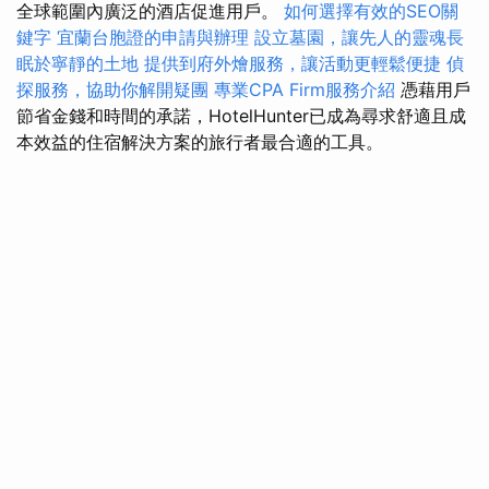
全球範圍內廣泛的酒店促進用戶。
如何選擇有效的SEO關
鍵字
宜蘭台胞證的申請與辦理
設立墓園，讓先人的靈魂長
眠於寧靜的土地
提供到府外燴服務，讓活動更輕鬆便捷
偵
探服務，協助你解開疑團
專業CPA Firm服務介紹
憑藉用戶
節省金錢和時間的承諾，HotelHunter已成為尋求舒適且成
本效益的住宿解決方案的旅行者最合適的工具。