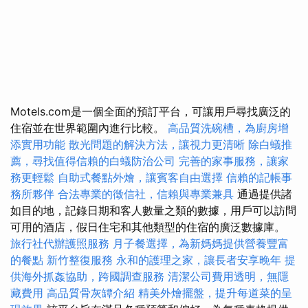
Motels.com是一個全面的預訂平台，可讓用戶尋找廣泛的
住宿並在世界範圍內進行比較。
高品質洗碗槽，為廚房增
添實用功能
散光問題的解決方法，讓視力更清晰
除白蟻推
薦，尋找值得信賴的白蟻防治公司
完善的家事服務，讓家
務更輕鬆
自助式餐點外燴，讓賓客自由選擇
信賴的記帳事
務所夥伴
合法專業的徵信社，信賴與專業兼具
通過提供諸
如目的地，記錄日期和客人數量之類的數據，用戶可以訪問
可用的酒店，假日住宅和其他類型的住宿的廣泛數據庫。
旅行社代辦護照服務
月子餐選擇，為新媽媽提供營養豐富
的餐點
新竹整復服務
永和的護理之家，讓長者安享晚年
提
供海外抓姦協助，跨國調查服務
清潔公司費用透明，無隱
藏費用
高品質骨灰罈介紹
精美外燴擺盤，提升每道菜的呈