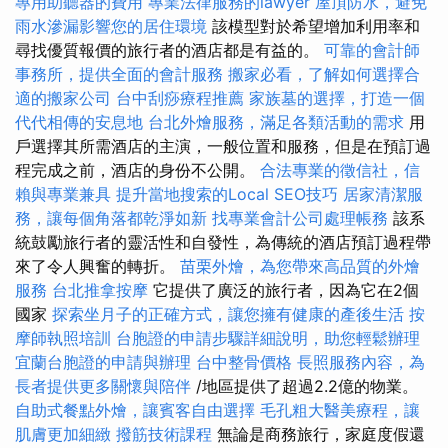
專用助聽器的費用
專業法律服務的lawyer
屋頂防水，避免
雨水滲漏影響您的居住環境
該模型對於希望增加利用率和
尋找優質報價的旅行者的酒店都是有益的。
可靠的會計師
事務所，提供全面的會計服務
搬家必看，了解如何選擇合
適的搬家公司
台中刮痧療程推薦
家族墓的選擇，打造一個
代代相傳的安息地
台北外燴服務，滿足各類活動的需求
用
戶選擇其所需酒店的主演，一般位置和服務，但是在預訂過
程完成之前，酒店的身份不公開。
合法專業的徵信社，信
賴與專業兼具
提升當地搜索的Local SEO技巧
居家清潔服
務，讓每個角落都乾淨如新
找專業會計公司處理帳務
該系
統鼓勵旅行者的靈活性和自發性，為傳統的酒店預訂過程帶
來了令人興奮的轉折。
苗栗外燴，為您帶來高品質的外燴
服務
台北推拿按摩
它提供了廣泛的旅行者，因為它在2個
國家
探索坐月子的正確方式，讓您擁有健康的產後生活
按
摩師執照培訓
台胞證的申請步驟詳細說明，助您輕鬆辦理
宜蘭台胞證的申請與辦理
台中整骨價格
長照服務內容，為
長者提供更多關懷與陪伴
/地區提供了超過2.2億的物業。
自助式餐點外燴，讓賓客自由選擇
毛孔粗大醫美療程，讓
肌膚更加細緻
撥筋技術課程
無論是商務旅行，家庭度假還