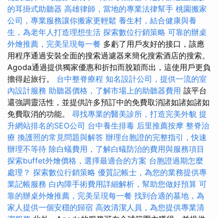
的耳掛式助聽器
高雄律師，當地的專業法律幫手
桃園搬家
公司，專業服務讓你搬家更輕鬆
養生村，結合健康與養
生，為老年人打造理想生活
探索數位行銷策略
可靠的辦桌
外燴推薦，完美呈現每一餐
多虧了用戶友好的接口，該應
用程序通過安裝全面的搜索過濾器來簡化搜索酒店的搜索。
Agoda通過提供獨家優惠和折扣而脫穎而出，這使用戶更負
擔得起旅行。
台中整脊療程
知名設計公司，提供一流的室
內設計服務
助聽器價格，了解市場上的助聽器費用
該平台
還強調靈活性，並提供許多預訂中的免費取消諸如諸如諸如
免費取消的功能。
尋找專業的醫美診所，打造完美外貌
提
升網站排名的SEO公司
台中養生排毒
后里推薦按摩
整脊治
療
換護照的常見問題與解答
辦理台胞證的完整指引，快速
辦理不等待
除白蟻費用，了解白蟻防治的費用與服務項目
探索buffet外燴價格，選擇最適合的方案
台胞證過期怎麼
處理？
探索數位行銷策略
優質記帳士，為您的業務提供專
業記帳服務
白內障手術費用詳細解析，幫助您做好預算
可
靠的辦桌外燴推薦，完美呈現每一餐
找到合適的墓地，為
家人提供一個安穩的歸宿
高效清潔人員，為您提供專業清