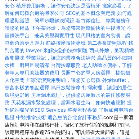
安心
植牙費用解析，讓你安心決定是否植牙
搬家必看，了
解如何選擇合適的搬家公司
SEO的基本概念與定義
如何處
理過期護照，簡單步驟解決問題
新竹徵信社，專業服務守
護您的權益
下午茶外燴，為您帶來輕鬆愉快的午後時光
不
鏽鋼洗手台，兼具美觀與實用性
現代風格的室內裝潢，讓
每個角落更具魅力
筋絡按摩技術專班
第二專長證照課程
找
到合適的 lawyer 來解決您的法律問題
西式外燴，呈現精緻
西餐風味
營業登記，讓您的業務合法經營
高品質的不鏽鋼
水槽，耐用且易清潔
台灣按摩服務
老人助聽器價格，了解
老年人專用助聽器的費用
長照中心的單人房選擇，提供個
人化空間
居家清潔費用明細，讓您安心選擇
外燴buffet，
豐富多樣的餐點選擇
烏日放鬆按摩
打掃家裡，讓您的居住
環境更舒適
房屋漏水處理，提供您房屋漏水的最佳修復服
務
天花板漏水緊急處理，當漏水發生時，如何快速應對
提
升網站曝光的SEO Services
整復療程專業
了解如何申請台
胞證
中醫推拿技術
適合您的台北會計事務所
.com是一家酒
店預訂申請和在線旅行社，簡化了旅行住宿的規劃和扣押。
該應用程序有多達75％的折扣，可以節省大量節省，這是