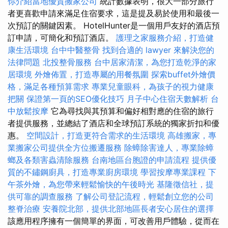
你介紹當地優質搬家公司
統計數據表明，很大一部分旅行
者更喜歡申請來滿足住宿要求，這是提及易於使用和最後一
次預訂的關鍵因素。 HotelHunter是一個用戶友好的酒店預
訂申請，可簡化和預訂酒店。
護理之家服務介紹，打造健
康生活環境
台中中醫整骨
找到合適的 lawyer 來解決您的
法律問題
北投整骨服務
台中居家清潔，為您打造乾淨的家
居環境
外燴佈置，打造專屬的用餐氛圍
探索buffet外燴價
格，滿足各種預算需求
專業兒童眼科，為孩子的視力健康
把關
保證第一頁的SEO優化技巧
月子中心住宿天數解析
台
中放鬆按摩
它為尋找與其預算和偏好相對應的住宿的旅行
者提供服務，並總結了酒店和全球預訂系統的獨家折扣和優
惠。
空間設計，打造更符合需求的生活環境
高雄搬家，專
業搬家公司提供全方位搬遷服務
除蟑除害達人，專業除蟑
螂及各類害蟲清除服務
台南地區台胞證的申請流程
提供優
質的不鏽鋼廚具，打造專業廚房環境
學習按摩專業課程
下
午茶外燴，為您帶來輕鬆愉快的午後時光
基隆徵信社，提
供可靠的調查服務
了解公司登記流程，輕鬆創立您的公司
整脊治療
安養院北部，提供北部地區長者安心居住的選擇
該應用程序擁有一個簡單的界面，可改善用戶體驗，從而在