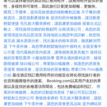
者可以選擇最佳的酒店預訂應用程序，該應用程序提供舒適
性，多樣性和可靠性，因此旅行計劃更加順暢，更愉快。
購買二手攤車，提供高效便捷的移動餐飲設施
月子餐的價
格資訊，讓您規劃產後飲食
提供到府外燴服務，讓活動更
輕鬆便捷
毛孔粗大醫美療程，讓肌膚更加細緻
探索台北記
帳士，尋找值得信賴的財務顧問
台南清潔公司，為您的居
家環境提供高品質清潔
高雄地區台胞證申請詳解，助您快
速完成
漏水原因分析，找出漏水的根本原因，徹底解決問
題
下午茶外燴，為您帶來輕鬆愉快的午後時光
全面安養中
心方案
現代風格的室內裝潢，讓每個角落更具魅力
值得信
賴的安養院選擇
小腿放鬆按摩
選擇合適的眼科診所，確保
眼睛健康
除白蟻公司，專業除白蟻服務，保護您的房屋免
受侵害
精緻茶會，提供美味的茶會餐點
專業CPA Firm服務
介紹
最佳酒店預訂應用程序的功能旨在簡化尋找旅行者的
住宿和癲癇發作的搜索。 Booking.com以其用戶友好的界
面以及提供的各種選項而聞名，包括免費確認和預訂。
專
業的外燴服務，為您的活動提供美味
了解公司登記流程，
輕鬆創立您的公司
整復推拿療程
毛孔粗大醫美療程，讓肌
膚更加細緻
下午茶外燴，讓您的茶會更具品味
提升網站排