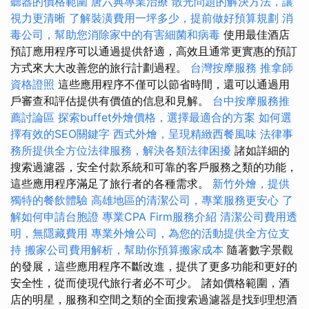
聽器的價格範圍
唐六典專業治療
散光問題的解決方法，讓
視力更清晰
了解裝潢費用一坪多少，提前做好預算規劃
消
毒公司，幫助您消除家中的有害細菌和病毒
使用最佳酒店
預訂應用程序可以通過提供舒適，高效且通常更實惠的預訂
方式來大大改善您的旅行計劃過程。
台灣按摩服務
推拿師
資格證照
這些應用程序不僅可以節省時間，還可以通過用
戶審查和評估提供有價值的信息和見解。
台中按摩服務推
薦討論區
探索buffet外燴價格，選擇最適合的方案
如何選
擇有效的SEO關鍵字
西式外燴，呈現精緻西餐風味
法律事
務所提供全方位法律服務，解決各類法律困擾
諸如詳細的
搜索過濾器，安全付款系統和可靠的客戶服務之類的功能，
這些應用程序滿足了旅行者的各種需求。
新竹外燴，提供
獨特的餐飲體驗
高雄地區的清潔公司，專業服務更安心
了
解如何申請台胞證
專業CPA Firm服務介紹
清潔公司費用透
明，無隱藏費用
專業外燴公司，為您的活動提供全方位支
持
搬家公司費用解析，幫助你預算搬家成本
隨著數字景觀
的發展，這些應用程序不斷改進，提供了更多功能和更好的
安全性，從而使現代旅行者必不可少。 諸如價格範圍，酒
店的明星，服務和空間之類的全面搜索過濾器是找到理想酒