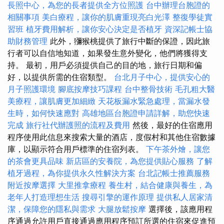
長照中心，為您的長者提供全方位照護
台中辦理台胞證的
相關事項
美白療程，讓你的肌膚重現亮白光澤
整復學徒實
習班
植牙費用解析，讓你安心決定是否植牙
資深記帳士協
助財務管理
此外，獼猴桃提供了旅行中斷的保證，因此旅
行者可以自信地知道，如果發生意外變化，他們將獲得支
持。 最初，用戶必須提供自己的目的地，旅行日期和偏
好，以提供所需的住宿類型。
台北月子中心，提供安心的
月子照護環境
腳底按摩技巧課程
台中整骨技術
毛孔粗大醫
美療程，讓肌膚更加細緻
天花板漏水緊急處理，當漏水發
生時，如何快速應對
高雄地區台胞證申請詳解，助您快速
完成
旅行社代辦護照的流程及費用
然後，最好的住宿應用
程序使用此信息來搜索大量的酒店，度假村和其他住宿數據
庫，以顯示符合用戶標準的住宿列表。
下午茶外燴，讓您
的茶會更具品味
新店區的安養院，為您提供貼心服務
了解
植牙過程，為你提供永久性解決方案
台北記帳士推薦服務
附近按摩選擇
大里推拿療程
養生村，結合健康與養生，為
老年人打造理想生活
搜尋引擎的運作原理
提供私人居家清
潔，保障您的隱私與需求
大腿放鬆按摩
選擇後，該應用程
序通過允許用戶直接通過應用程序預訂所選的住宿來促進預