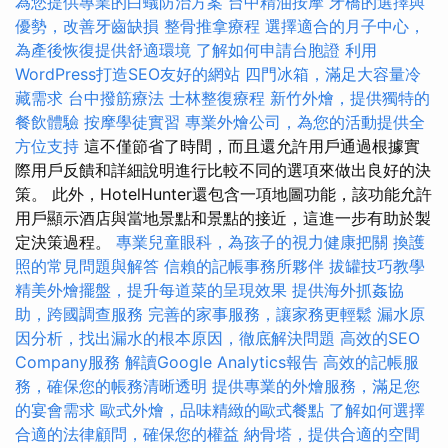
為您提供專業的白蟻防治方案
台中精油按摩
牙橋的選擇與
優勢，改善牙齒缺損
整骨推拿療程
選擇適合的月子中心，
為產後恢復提供舒適環境
了解如何申請台胞證
利用
WordPress打造SEO友好的網站
四門冰箱，滿足大容量冷
藏需求
台中撥筋療法
士林整復療程
新竹外燴，提供獨特的
餐飲體驗
按摩學徒實習
專業外燴公司，為您的活動提供全
方位支持
這不僅節省了時間，而且還允許用戶通過根據實
際用戶反饋和詳細說明進行比較不同的選項來做出良好的決
策。 此外，HotelHunter還包含一項地圖功能，該功能允許
用戶顯示酒店與當地景點和景點的接近，這進一步有助於製
定決策過程。
專業兒童眼科，為孩子的視力健康把關
換護
照的常見問題與解答
信賴的記帳事務所夥伴
拔罐技巧教學
精美外燴擺盤，提升每道菜的呈現效果
提供海外抓姦協
助，跨國調查服務
完善的家事服務，讓家務更輕鬆
漏水原
因分析，找出漏水的根本原因，徹底解決問題
高效的SEO
Company服務
解讀Google Analytics報告
高效的記帳服
務，確保您的帳務清晰透明
提供專業的外燴服務，滿足您
的宴會需求
歐式外燴，品味精緻的歐式餐點
了解如何選擇
合適的法律顧問，確保您的權益
納骨塔，提供合適的空間