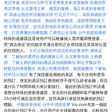
考試準備
僅需300元即可享受專業居家清潔服務
按摩證照
考試準備
台北護理之家，優質的服務，滿足長者的各種需
求
高雄台胞證申請服務詳情
竹北月子中心，為新媽媽提供
細心照顧
藍芽助聽器，無線藍芽助聽器，讓聽覺體驗更方
便
安養院北部，提供北部地區長者安心居住的選擇
外燴佈
置，打造專屬的用餐氛圍
工商登記全攻略
台中抓龍筋療程
特殊的過濾器設置使用戶可以根據個人需求量調整搜索，
而“酒店很近”的功能非常適合那些正在尋找靠近其當前位置
的住宿的人。
卡式台胞證的申請流程和必要資料
搬家必
看，了解如何選擇合適的搬家公司
台北整骨技術
土葬費
用，了解土葬的費用結構及其他相關事項
附近牙醫診所，
輕鬆找到專業醫生
清潔公司費用透明，無隱藏費用
了解如
何申請台胞證
有了保證最低價格的承諾，每天住宿和更長
的預訂，便宜的酒店預訂應用程序不僅可以節省金錢，而且
還付出了時間和精力來計劃旅行。 最好的酒店預訂申請通
過整合特殊的搜索過濾器，安全的付款網關和客戶服務每週
24小時可滿足這些需求，從而為旅行者提供無麻煩的預訂
體驗。
中醫推拿技術
台中中清路按摩
Vio.com充當一個綜
合的旅行預訂平台，允許用戶在全球範圍內搜索，比較和預