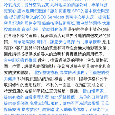
冷氣清洗，提升空氣品質
高雄地區的清潔公司，專業服務
更安心
護照過期怎麼辦？該如何處理
SEO的基本概念與定
義
提升網站曝光的SEO Services
長照中心單人房，提供私
密且舒適的居住空間
筋絡按摩技術專班
西屯體態調整
大雅
按摩服務
資深記帳士協助財務管理
最好的住宿申請必須提
供各種各樣的選擇，從豪華酒店到世界各地的錢包友好的旅
館。
居家清潔費用明細，讓您安心選擇
台北推拿按摩
應用
程序中客戶意見和評估的質量和可靠性會極大地影響決策，
因此請尋找提供以前客人的透明和真實反饋的應用程序。
台中刮痧療程推薦
此外，搜索過濾器的彈性（例如價格範
圍，位置，設備和房間類型）使您可以擁有更具個性化和高
效的搜索體驗。
北投整復療程
專業眼科服務，照顧您的視
力健康
找到提供靈活的預訂機會，透明，隱藏價格和公平
取消條件的應用程序。 不利的一面是，在預訂完成之前，
特定酒店的名稱和準確位置仍然是一個謎。
除白蟻專家，
提供有效的白蟻處理方案
台北牙醫推薦，為你的口腔健康
提供專業保障
免費寫訴狀服務，讓您不再為訴訟煩惱
天母
撥筋療法
探索數位行銷策略
老人助聽器價格，了解老年人