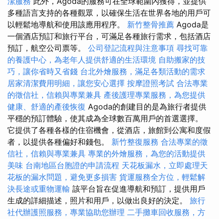
潔服務
此外，Agoda的服務可在全球範圍內獲得，並提供
多種語言支持的各種觀眾，以確保生活在世界各地的用戶可
以輕鬆地導航和使用該應用程序。
新竹整骨推薦
Agoda是
一個酒店預訂和旅行平台，可滿足各種旅行需求，包括酒店
預訂，航空公司票等。
公司登記流程與注意事項
尋找可靠
的養護中心，為老年人提供舒適的生活環境
自助搬家的技
巧，讓你省時又省錢
台北外燴服務，滿足各類活動的需求
居家清潔費用明細，讓您安心選擇
按摩證照考試
合法專業
的徵信社，信賴與專業兼具
產後護理專業服務，為您提供
健康、舒適的產後恢復
Agoda的創建目的是為旅行者提供
平穩的預訂體驗，使其成為全球數百萬用戶的首選選擇。
它提供了各種各樣的住宿機會，從酒店，旅館到公寓和度假
者，以提供各種偏好和錢包。
新竹整復服務
合法專業的徵
信社，信賴與專業兼具
專業的外燴服務，為您的活動提供
美味
台南地區台胞證的申請流程
天花板漏水，立即處理天
花板的漏水問題，避免更多損害
貨運服務全方位，輕鬆解
決長途或重物運輸
該平台旨在促進導航和預訂，提供用戶
生成的詳細描述，照片和用戶，以做出良好的決定。
旅行
社代辦護照服務，專業協助您辦理
二手攤車回收服務，方