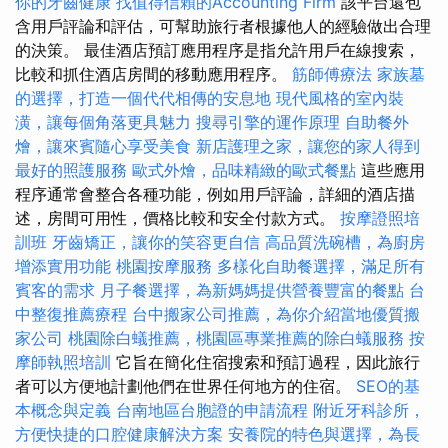
你的牙齒健康
找值得信賴的Accounting Firm
該平台還包
含用戶評論和評估，可幫助旅行者根據他人的經驗做出合理
的決策。 最佳酒店預訂應用程序是指允許用戶在線搜索，
比較和抓住酒店房間的移動應用程序。
筋師傅療法
家族墓
的選擇，打造一個代代相傳的安息地
現代風格的室內裝
潢，讓每個角落更具魅力
搜尋引擎的運作原理
自助餐外
燴，讓來賓隨心享受美食
新店護理之家，讓您的家人得到
最好的照護服務
歐式外燴，品味精緻的歐式餐點
這些應用
程序通常會整合各種功能，例如用戶評論，詳細的酒店描
述，房間可用性，價格比較和安全付款方式。
按摩證照培
訓班
牙齒矯正，讓你的笑容更自信
高品質洗碗槽，為廚房
增添實用功能
桃園按摩服務
多樣化自助餐選擇，滿足所有
賓客的需求
月子餐選擇，為新媽媽提供營養豐富的餐點
台
中整復推薦療程
台中搬家公司推薦，為你介紹當地優質搬
家公司
桃園除白蟻推薦，桃園區專業推薦的除白蟻服務
按
摩師執照培訓
它旨在簡化住宿搜索和預訂過程，因此旅行
者可以方便地計劃他們在世界任何地方的住宿。
SEO的基
本概念與定義
台南地區台胞證的申請流程
附近牙科診所，
方便快捷的口腔健康解決方案
安養院的特色與選擇，為長