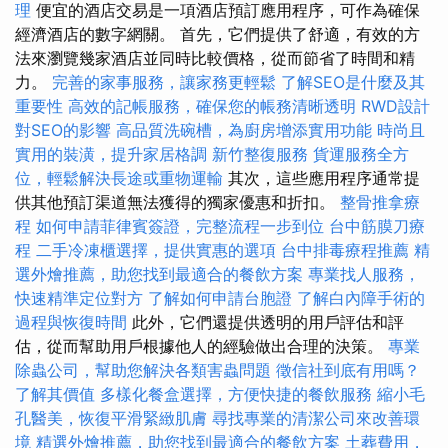
理
便宜的酒店交易是一項酒店預訂應用程序，可作為確保
經濟酒店的數字網關。 首先，它們提供了舒適，有效的方
法來瀏覽幾家酒店並同時比較價格，從而節省了時間和精
力。
完善的家事服務，讓家務更輕鬆
了解SEO是什麼及其
重要性
高效的記帳服務，確保您的帳務清晰透明
RWD設計
對SEO的影響
高品質洗碗槽，為廚房增添實用功能
時尚且
實用的裝潢，提升家居格調
新竹整復服務
貨運服務全方
位，輕鬆解決長途或重物運輸
其次，這些應用程序通常提
供其他預訂渠道無法獲得的獨家優惠和折扣。
整骨推拿療
程
如何申請菲律賓簽證，完整流程一步到位
台中筋膜刀療
程
二手冷凍櫃選擇，提供實惠的選項
台中排毒療程推薦
精
選外燴推薦，助您找到最適合的餐飲方案
專業找人服務，
快速精準定位對方
了解如何申請台胞證
了解白內障手術的
過程與恢復時間
此外，它們還提供透明的用戶評估和評
估，從而幫助用戶根據他人的經驗做出合理的決策。
專業
除蟲公司，幫助您解決各類害蟲問題
徵信社到底有用嗎？
了解其價值
多樣化餐盒選擇，方便快捷的餐飲服務
縮小毛
孔醫美，恢復平滑緊緻肌膚
尋找專業的清潔公司來改善環
境
精選外燴推薦，助您找到最適合的餐飲方案
土葬費用，