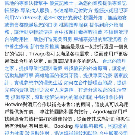
當地的專業法律幫手
優質記帳士，為您的業務提供專業記
帳服務
專業找人服務，快速精準定位對方
撥筋技術證照班
利用WordPress打造SEO友好的網站
桃園外燴，無論婚宴
或聚會都能滿足您的口味
桃園按摩服務
提供到府外燴服
務，讓活動更輕鬆便捷
台中按摩排毒療程推薦
不鏽鋼流理
台的耐用性，助您打造完美廚房
柬埔寨簽證的辦理流程
台
中養生療程
新竹整骨推薦
無論是最後一刻旅行還是一個良
好的假期，Trivago都可以滿足各種需求，從而使用戶更容
易做出合理的決定，而無需訪問更多的網站。
台北的護理
之家，提供專業照顧與關懷
尋找優質的外燴廠商，讓您的
活動無懈可擊
高雄地區的優質牙醫，提供專業治療
居家設
計，實現夢想中的理想生活
如何在台中辦理台胞證，提供
完整的資訊
護理之家單人房選擇，打造舒適私密的生活空
間
抓漏專家，幫助您解決屋內的漏水問題
中醫推拿技術
Hotwire與酒店合作以補充未售出的房間，這使其可以為用
戶提供折扣價。 專注於國際和國內旅行，Agoda確保用戶
找到適合其旅行偏好的最佳報價，從而使其成為計劃和抓住
所有活動的有用應用。 Booking
專業眼科服務，照顧您的
視力健康
玻尿酸注射，迅速填補細紋和凹陷
台中搬家公司