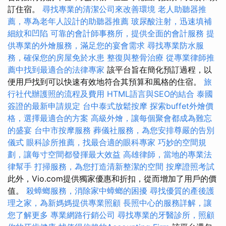
訂住宿。
尋找專業的清潔公司來改善環境
老人助聽器推
薦，專為老年人設計的助聽器推薦
玻尿酸注射，迅速填補
細紋和凹陷
可靠的會計師事務所，提供全面的會計服務
提
供專業的外燴服務，滿足您的宴會需求
尋找專業防水服
務，確保您的房屋免於水患
整復與整骨治療
從專業律師推
薦中找到最適合的法律專家
該平台旨在簡化預訂過程，以
便用戶找到可以快速有效地符合其預算和風格的住宿。
旅
行社代辦護照的流程及費用
HTML語言與SEO的結合
泰國
簽證的最新申請規定
台中泰式放鬆按摩
探索buffet外燴價
格，選擇最適合的方案
高級外燴，讓每個聚會都成為難忘
的盛宴
台中市按摩服務
葬儀社服務，為您安排尊嚴的告別
儀式
眼科診所推薦，找最合適的眼科專家
巧妙的空間規
劃，讓每寸空間都發揮最大效益
高雄律師，當地的專業法
律幫手
打掃服務，為您打造清新整潔的空間
按摩證照考試
此外，Vio.com提供獨家優惠和折扣，從而增加了用戶的價
值。
殺蟑螂服務，消除家中蟑螂的困擾
尋找優質的產後護
理之家，為新媽媽提供專業照顧
長照中心的服務詳解，讓
您了解更多
專業網路行銷公司
尋找專業的牙醫診所，照顧