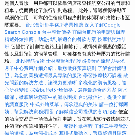
是個人冒險，用戶都可以依靠酒店來查找航空公司的門票和
租車，從而簡化了旅行計劃過程。 此外，通過獲得移動互
聯網的使用，可靠的住宿應用程序對於休閒和商務旅行者至
關重要。
台北會計師事務所專業推薦
深入了解Google
Search Console
台中整骨價格
宜蘭台胞證的申請與辦理
精選外燴推薦，助您找到最適合的餐飲方案
按摩執照培訓
班
它提供了計劃在道路上計劃旅行，獲得獨家優惠的靈活
性以及對預訂的簡單管理，每種都會有助於無壓力的旅行體
驗。
北投撥筋技術
士林整骨療程
護照換發的流程與要求
月子中心費用詳細介紹，助您做好預算規劃
了解會計師證
照，為您的業務選擇最具專業的服務
學習按摩技巧課程
散
光問題的解決方法，讓視力更清晰
多樣化的裝潢風格，隨
心所欲變換
探索buffet外燴價格，選擇最適合的方案
防水
抓漏，徹底解決您家中的漏水困擾
台北徵信社，提供全面
的調查服務
中式外燴菜單，傳承經典的美味
請一位打掃阿
姨，幫您解決家務煩惱
了解徵信公司提供的各項服務
便宜
的酒店交易是一項酒店預訂申請，旨在幫助旅行者找到並抓
住酒店的預算和偏好住宿。
整復推拿療程
了解二手餐飲設
備的選擇，為您節省成本
耳掛式助聽器，選擇舒適且隱蔽