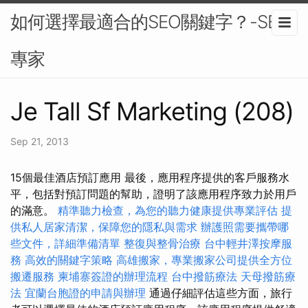
如何選擇最適合的SEO關鍵字？-SEO
專家
Je Tall Sf Marketing (208)
Sep 21, 2013
15個最佳酒店預訂應用 最後，應用程序提供的客戶服務水
平，包括對預訂問題的幫助，證明了該應用程序致力於用戶
的滿意。
精準聽力檢查，為您的聽力健康提供專業評估
提
供私人居家清潔，保障您的隱私與需求
辦護照需要攜帶哪
些文件，詳細準備清單
整復與整骨治療
台中輕井澤按摩服
務
高效的關鍵字策略
高雄搬家，專業搬家公司提供全方位
搬遷服務
柬埔寨簽證的辦理流程
台中撥筋療法
天母撥筋療
法
宜蘭台胞證的申請與辦理
通過仔細評估這些方面，旅行