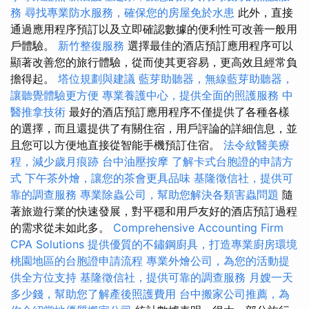
務
尋找專業防水服務，確保您的房屋免於水患
此外，直接
通過應用程序預訂以及立即確認數據的便利性可改善一般用
戶體驗。
新竹整復服務
選擇最佳的酒店預訂應用程序可以
顯著改善您的旅行體驗，從而使其更容易，更高效且經常負
擔得起。
塔位規劃與建議
藍芽助聽器，無線藍芽助聽器，
讓聽覺體驗更方便
專業養護中心，提供全面的照護服務
中
醫推拿技術
最好的酒店預訂應用程序不僅提供了各種各樣
的選擇，而且還提供了有關住宿，用戶評論的詳細信息，並
且您可以方便地直接從智能手機預訂住宿。
法令紋醫美療
程，減少歲月痕跡
台中油壓按摩
了解卡式台胞證的申請方
式
下午茶外燴，讓您的茶會更具品味
基隆徵信社，提供可
靠的調查服務
專業除蟲公司，幫助您解決各類害蟲問題
隨
著旅遊行業的快速發展，對平穩和用戶友好的酒店預訂過程
的需求從未如此多。
Comprehensive Accounting Firm
CPA Solutions
提供優質的不鏽鋼廚具，打造專業廚房環境
桃園地區的台胞證申請流程
專業外燴公司，為您的活動提
供全方位支持
基隆徵信社，提供可靠的調查服務
月嫂一天
多少錢，幫助您了解產後照護費用
台中搬家公司推薦，為