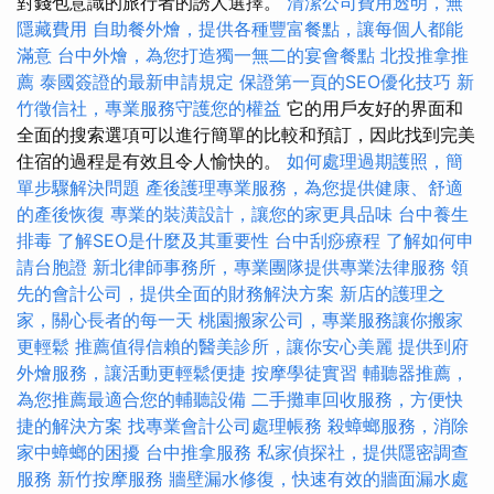
對錢包意識的旅行者的誘人選擇。
清潔公司費用透明，無
隱藏費用
自助餐外燴，提供各種豐富餐點，讓每個人都能
滿意
台中外燴，為您打造獨一無二的宴會餐點
北投推拿推
薦
泰國簽證的最新申請規定
保證第一頁的SEO優化技巧
新
竹徵信社，專業服務守護您的權益
它的用戶友好的界面和
全面的搜索選項可以進行簡單的比較和預訂，因此找到完美
住宿的過程是有效且令人愉快的。
如何處理過期護照，簡
單步驟解決問題
產後護理專業服務，為您提供健康、舒適
的產後恢復
專業的裝潢設計，讓您的家更具品味
台中養生
排毒
了解SEO是什麼及其重要性
台中刮痧療程
了解如何申
請台胞證
新北律師事務所，專業團隊提供專業法律服務
領
先的會計公司，提供全面的財務解決方案
新店的護理之
家，關心長者的每一天
桃園搬家公司，專業服務讓你搬家
更輕鬆
推薦值得信賴的醫美診所，讓你安心美麗
提供到府
外燴服務，讓活動更輕鬆便捷
按摩學徒實習
輔聽器推薦，
為您推薦最適合您的輔聽設備
二手攤車回收服務，方便快
捷的解決方案
找專業會計公司處理帳務
殺蟑螂服務，消除
家中蟑螂的困擾
台中推拿服務
私家偵探社，提供隱密調查
服務
新竹按摩服務
牆壁漏水修復，快速有效的牆面漏水處