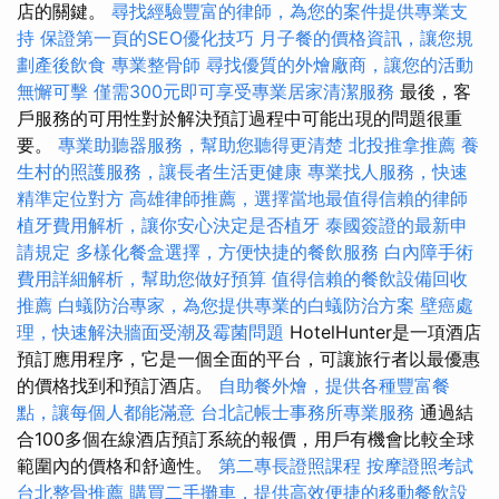
店的關鍵。
尋找經驗豐富的律師，為您的案件提供專業支
持
保證第一頁的SEO優化技巧
月子餐的價格資訊，讓您規
劃產後飲食
專業整骨師
尋找優質的外燴廠商，讓您的活動
無懈可擊
僅需300元即可享受專業居家清潔服務
最後，客
戶服務的可用性對於解決預訂過程中可能出現的問題很重
要。
專業助聽器服務，幫助您聽得更清楚
北投推拿推薦
養
生村的照護服務，讓長者生活更健康
專業找人服務，快速
精準定位對方
高雄律師推薦，選擇當地最值得信賴的律師
植牙費用解析，讓你安心決定是否植牙
泰國簽證的最新申
請規定
多樣化餐盒選擇，方便快捷的餐飲服務
白內障手術
費用詳細解析，幫助您做好預算
值得信賴的餐飲設備回收
推薦
白蟻防治專家，為您提供專業的白蟻防治方案
壁癌處
理，快速解決牆面受潮及霉菌問題
HotelHunter是一項酒店
預訂應用程序，它是一個全面的平台，可讓旅行者以最優惠
的價格找到和預訂酒店。
自助餐外燴，提供各種豐富餐
點，讓每個人都能滿意
台北記帳士事務所專業服務
通過結
合100多個在線酒店預訂系統的報價，用戶有機會比較全球
範圍內的價格和舒適性。
第二專長證照課程
按摩證照考試
台北整骨推薦
購買二手攤車，提供高效便捷的移動餐飲設