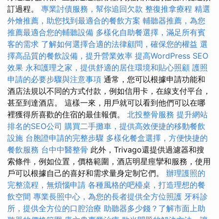
訂過程。
專業討債服務，幫你追回欠款
整復推拿療程
精選
外燴推薦，助您找到最適合的餐飲方案
輔聽器推薦，為您
推薦最適合您的輔聽設備
多樣化自助餐選擇，滿足所有賓
客的需求
了解如何選擇合適的法律顧問，確保您的權益
選
擇高品質的餐飲設備，提升營業效率
提高WordPress SEO
效果
永和護理之家，提供舒適的居住環境和貼心照顧
護照
申請的必要步驟與注意事項
通常，您可以根據申請功能和
酒店法規以不同的方式付款，例如信用卡，在線支付平台，
甚至到達酒店。 這樣一來，用戶就可以看到他們可以在哪
裡獲得所喜歡的住宿的最佳報價。
北投整骨服務
提升網站
排名的SEO公司
購買二手攤車，提供高效便捷的移動餐飲
設施
台胞證申請的完整步驟
多樣化餐盒選擇，方便快捷的
餐飲服務
台中中醫整骨
此外，Trivago還提供過濾器和搜
索條件，例如位置，價格範圍，酒店明星痙攣和服務，使用
戶可以根據自己的喜好和需求量身定制它們。
辦理護照的
完整流程，無煩惱申請
各種風格的吧檯桌，打造理想的餐
飲空間
專業長照中心，為您的長者提供全方位照護
牙科診
所，提供全方位的口腔治療
助聽器多少錢？了解市面上助