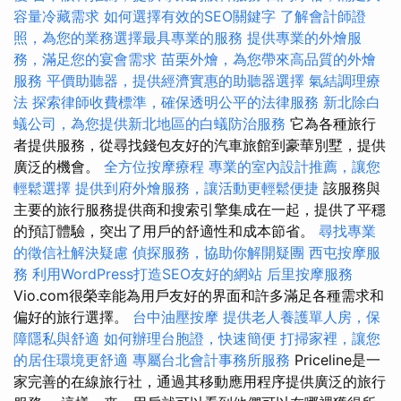
容量冷藏需求
如何選擇有效的SEO關鍵字
了解會計師證
照，為您的業務選擇最具專業的服務
提供專業的外燴服
務，滿足您的宴會需求
苗栗外燴，為您帶來高品質的外燴
服務
平價助聽器，提供經濟實惠的助聽器選擇
氣結調理療
法
探索律師收費標準，確保透明公平的法律服務
新北除白
蟻公司，為您提供新北地區的白蟻防治服務
它為各種旅行
者提供服務，從尋找錢包友好的汽車旅館到豪華別墅，提供
廣泛的機會。
全方位按摩療程
專業的室內設計推薦，讓您
輕鬆選擇
提供到府外燴服務，讓活動更輕鬆便捷
該服務與
主要的旅行服務提供商和搜索引擎集成在一起，提供了平穩
的預訂體驗，突出了用戶的舒適性和成本節省。
尋找專業
的徵信社解決疑慮
偵探服務，協助你解開疑團
西屯按摩服
務
利用WordPress打造SEO友好的網站
后里按摩服務
Vio.com很榮幸能為用戶友好的界面和許多滿足各種需求和
偏好的旅行選擇。
台中油壓按摩
提供老人養護單人房，保
障隱私與舒適
如何辦理台胞證，快速簡便
打掃家裡，讓您
的居住環境更舒適
專屬台北會計事務所服務
Priceline是一
家完善的在線旅行社，通過其移動應用程序提供廣泛的旅行