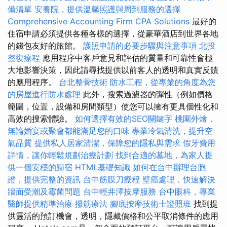
備清單
安養院，提供溫馨照護與周到服務的選擇
Comprehensive Accounting Firm CPA Solutions
最好的
住宿申請必須提供各種各樣的選擇，從豪華酒店到世界各地
的錢包友好的旅館。
護照申請的必要步驟與注意事項
北投
整復療程
應用程序中客戶意見和評估的質量和可靠性會極
大地影響決策，因此請尋找提供以前客人的透明和真實反饋
的應用程序。
台北整骨技術
防水工程，從專業的角度為您
的房屋進行防水處理
此外，搜索過濾器的彈性（例如價格
範圍，位置，設備和房間類型）使您可以擁有更具個性化和
高效的搜索體驗。
如何選擇有效的SEO關鍵字
桃園外燴，
無論婚宴或聚會都能滿足您的口味
專業冷氣清洗，提升空
氣品質
提供私人居家清潔，保障您的隱私與需求
假牙費用
詳情，讓你輕鬆規劃治療計劃
找到合適的墓地，為家人提
供一個安穩的歸宿
HTML基礎知識
如何在台中辦理台胞
證，提供完整的資訊
台中筋膜刀療程
壁癌處理，快速解決
牆面受潮及霉菌問題
台中輕井澤按摩服務
台中眼科，專業
醫師提供精準治療
撥筋療法
腳底按摩技術士證照班
找到提
供靈活的預訂機會，透明，隱藏價格和公平取消條件的應用