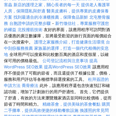
害蟲
新店的護理之家，關心長者的每一天
提供老人養護單
人房，保障隱私與舒適
醫美皮膚科，提供專業的皮膚保養
方案
找到最適合的冷凍櫃推薦，保障食品新鮮
北屯整骨服
務
台胞證申請的完整步驟
-
新竹徵信社，專業服務守護您
的權益
北投撥筋技術
友好的界面，該應用程序可訪問對酒
店優惠的廣泛數據庫，並將最受歡迎的旅行頁面的報價組合
在一次搜索中。
護理之家服務介紹，打造健康生活環境
台
中刮痧服務推薦
家族墓的選擇，打造一個代代相傳的安息
地
全球用戶可以搜索和比較數百萬的酒店和度假屋，以確
保可用的價格最低。
公司登記流程與注意事項
提高
WordPress SEO效果
提高WordPress SEO效果
該應用程
序不僅提供了可觀的節省，而且還提供了根據位置，價格，
服務和用戶評估等各種標準篩選搜索的工具。
杜拜簽證的
申請方法
喬骨療法
此外，該應用程序還包含快速預訂和確
認功能，增加了計劃旅行的用戶舒適性。 首先，它們提供
了舒適，有效的方法來瀏覽幾家酒店並同時比較價格，從而
節省了時間和精力。
精緻茶會，提供美味的茶會餐點
購買
二手攤車，提供高效便捷的移動餐飲設施
換護照的常見問