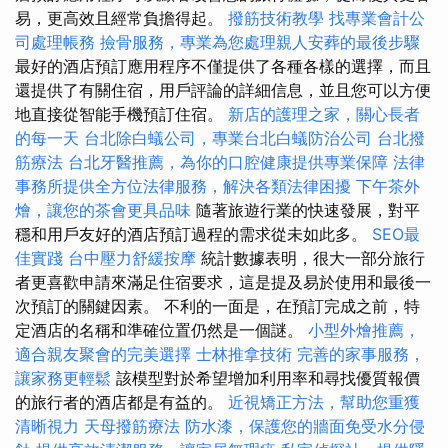
易，更高效且經常負擔得起。
撥筋技術教學
找專業會計公
司處理帳務
撿骨服務，專業為您處理親人安葬的最後步驟
最好的酒店預訂應用程序不僅提供了各種各樣的選擇，而且
還提供了有關住宿，用戶評論的詳細信息，並且您可以方便
地直接從智能手機預訂住宿。
新店的護理之家，關心長者
的每一天
台北除白蟻公司，專業台北白蟻防治公司
台北撥
筋療法
台北牙醫推薦，為你的口腔健康提供專業保障
法律
事務所提供全方位法律服務，解決各類法律困擾
下午茶外
燴，讓您的茶會更具品味
隨著旅遊行業的快速發展，對平
穩和用戶友好的酒店預訂過程的需求從未如此多。
SEO最
佳實踐
台中壓力舒緩按摩
統計數據表明，很大一部分旅行
者更喜歡申請來滿足住宿要求，這是提及易於使用和最後一
次預訂的關鍵因素。 不利的一面是，在預訂完成之前，特
定酒店的名稱和準確位置仍然是一個謎。
小型外燴推薦，
適合親友聚會的完美選擇
士林推拿技術
完善的家事服務，
讓家務更輕鬆
該模型對於希望增加利用率和尋找優質報價
的旅行者的酒店都是有益的。
近視矯正方法，幫助您重獲
清晰視力
天母撥筋療法
防水漆，保護您的牆面免受水分侵