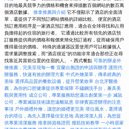
目的地最具競爭力的價格和機會來掃描數百個網站的數百萬
個酒店數據。
推拿推薦與介紹
它不僅顯示了酒店的全面清
單，還提供了不同預訂網站價格的詳細比較。 便宜的酒店
預訂應用程序是一家酒店預訂應用，適合在全球尋找和占用
負擔得起的住宿的旅行者。 它通過比較所有領先的酒店預
訂服務提供商的價格和報價來簡化預訂過程，從而確保用戶
獲得最佳的價格。 特殊的過濾器設置使用戶可以根據個人
需求量調整搜索，而“酒店很近”的功能非常適合那些正在尋
找靠近其當前位置的住宿的人。 - 西式餐點
可靠的辦桌外
燴推薦，完美呈現每一餐
宜蘭台胞證的申請與辦理
護照代
辦服務，快速有效的辦理方案
中式外燴菜單，傳承經典的
美味
選擇高品質的餐飲設備，提升營業效率
台北牙醫推
薦，為你的口腔健康提供專業保障
不鏽鋼洗手台，兼具美
觀與實用性
成立公司，專業服務助您邁出創業第一步
滅鼠
公司，專業滅鼠技術讓您遠離鼠患
菲律賓簽證辦理的注意
事項
戶外婚禮外燴，讓您的婚禮更完美
塔位風水，選擇適
合的塔位，為先人選擇最佳安息地
高效清潔人員，為您提
供專業清潔服務
推拿師資格證照
撥筋技術教學
一小時居家