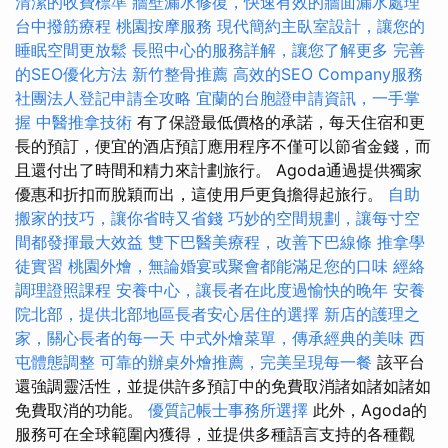
清潔的收費標準
牆壁漏水修復，快速有效的牆面漏水處理
台中撥筋療程
桃園按摩服務
現代簡約主臥室設計，讓您的
睡眠空間更放鬆
長照中心的服務詳解，讓您了解更多
完善
的SEO優化方法
新竹整骨推薦
高效的SEO Company服務
社團法人登記申請全攻略
宜蘭的台胞證申請資訊，一手掌
握
中醫推拿技術
有了保證最低價格的承諾，每天住宿和更
長的預訂，便宜的酒店預訂應用程序不僅可以節省金錢，而
且還付出了時間和精力來計劃旅行。 Agoda通過提供獨家
優惠和折扣而脫穎而出，這使用戶更負擔得起旅行。
自助
搬家的技巧，讓你省時又省錢
巧妙的空間規劃，讓每寸空
間都發揮最大效益
雙下巴醫美療程，改善下巴線條
推拿學
徒實習
桃園外燴，無論婚宴或聚會都能滿足您的口味
經絡
調理證照課程
安養中心，讓長者在此度過愉快的晚年
安養
院北部，提供北部地區長者安心居住的選擇
新店的護理之
家，關心長者的每一天
中式外燴菜單，傳承經典的美味
西
屯體態調整
可靠的辦桌外燴推薦，完美呈現每一餐
該平台
還強調靈活性，並提供許多預訂中的免費取消諸如諸如諸如
免費取消的功能。
優質記帳士事務所選擇
此外，Agoda的
服務可在全球範圍內獲得，並提供多種語言支持的各種觀