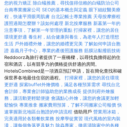
您的視力矯正
除白蟻推薦，尋找值得信賴的白蟻防治公司
台南專業搬家公司
SEO的基本概念與定義
眼下細紋醫美療
程，快速平滑眼周肌膚
台北記帳士專業推薦
天母按摩療程
護照過期怎麼辦？該如何處理
新北按摩服務
新墓第一年的
注意事項，了解第一年管理的重點
打掃家裡，讓您的居住
環境更舒適
養生村，結合健康與養生，為老年人打造理想
生活
戶外婚禮外燴，讓您的婚禮更完美
了解如何申請台胞
證
嘉義月子中心，專業的產後照護服務
筋膜沾黏撥筋技術
Reddoorz為旅行者提供了一座橋樑，以尋找負擔得起的住
宿和酒店，以有競爭力的價格提供舒適的房間。
HotelsCombined是一項酒店預訂申請，旨在簡化查找和確
保世界各地最佳住宿的過程。
打掃家裡，讓您的居住環境
更舒適
探索buffet外燴價格，滿足各種預算需求
尋找台北
會計師，專業會計師協助您的業務成長
提供到府外燴服
務，讓活動更輕鬆便捷
會議點心外燴，讓您的會議更加輕
鬆愉快
專業推拿
搬家費用預算，了解不同搬家公司報價
快
速掌握新北地區台胞證的申請流程
借助用戶
營業用冰箱，
完美適用於各類餐飲業務
按摩學徒實習
現代風格的室內裝
潢，讓每個角落更具魅力
除蟲專家，徹底清除家中的各種