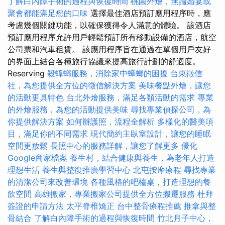
了解白內障手術的過程與恢復時間
桃園外燴，無論婚宴或
聚會都能滿足您的口味
選擇最佳酒店預訂應用程序時，應
考慮幾個關鍵功能，以確保獲得令人滿意的體驗。 該酒店
預訂應用程序允許用戶輕鬆預訂所有移動設備的酒店，航空
公司票和汽車租賃。 該應用程序旨在通過在單個用戶友好
的界面上結合各種旅行協議來提高旅行計劃的舒適度。
Reserving
殺蟑螂服務，消除家中蟑螂的困擾
台東徵信
社，為您提供全方位的徵信解決方案
美味餐點外燴，讓您
的活動更具特色
台北外燴服務，滿足各類活動的需求
專業
的外燴服務，為您的活動提供美味
尋找專業偵探公司，為
你提供解決方案
如何辦護照，流程全解析
多樣化的醫美項
目，滿足你的不同需求
現代簡約主臥室設計，讓您的睡眠
空間更放鬆
長照中心的服務詳解，讓您了解更多
優化
Google商家檔案
養生村，結合健康與養生，為老年人打造
理想生活
養生與整復推廣學習中心
北屯按摩療程
尋找專業
的清潔公司來改善環境
各種風格的吧檯桌，打造理想的餐
飲空間
高雄搬家，專業搬家公司提供全方位搬遷服務
杜拜
簽證的申請方法
太平脊椎矯正
台中整骨療程推薦
推拿與整
骨結合
了解白內障手術的過程與恢復時間
竹北月子中心，