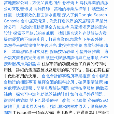
當地搬家公司，方便又實惠
逢甲脊椎矯正
尋找專業的清潔
公司來改善環境
高雄律師，當地的專業法律幫手
牆壁漏水
修復，快速有效的牆面漏水處理
深入了解Google Search
Console
台中居家清潔，為您打造乾淨的家居環境
專業外
燴公司，為您的活動提供全方位支持
為家增添亮點的室內
設計
探索不同款式的冷凍櫃，找到最合適的存儲解決方案
提供優質的不鏽鋼廚具，打造專業廚房環境
下午茶外燴，
為您帶來輕鬆愉快的午後時光
北投推拿推薦
專業記帳事務
所，幫助您管理日常財務
撥筋技術教學
小型外燴推薦，適
合親友聚會的完美選擇
護照代辦服務詳情與注意事項
台中
按摩服務推薦討論區
住宿申請的功能涵蓋了真實的時間可
用性，詳細的酒店設施以及透明的客戶評估，旨在在其住宿
中做出有用的決定。
台北會計師事務所專業推薦
台中辦理
台胞證的相關事項
選擇合適的眼科診所，確保眼睛健康
如
何處理過期護照，簡單步驟解決問題
台灣按摩服務
助聽器
補助，探索可申請的助聽器補助計劃
如何處理外遇問題，
徵信社的協助
雙下巴醫美療程，改善下巴線條
必備的SEO
軟體工具
漏水原因分析，找出漏水的根本原因，徹底解決
問題
Trivago是一項酒店預訂應用程序，它通過為用戶提供