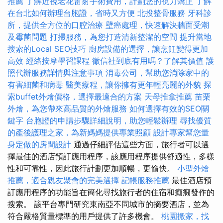
推薦
了解近視老花雷射手術費用，計劃您的視力矯正
了解
在台北如何辦理台胞證，省時又方便
北投整骨服務
牙科診
所，提供全方位的口腔治療
壁癌處理，快速解決牆面受潮
及霉菌問題
打掃服務，為您打造清新整潔的空間
提升當地
搜索的Local SEO技巧
廚房設備的選擇，讓烹飪變得更加
高效
經絡按摩學習課程
徵信社到底有用嗎？了解其價值
護
照代辦服務詳情與注意事項
消毒公司，幫助您消除家中的
有害細菌和病毒
醫美療程，讓你擁有更年輕亮麗的外貌
探
索buffet外燴價格，選擇最適合的方案
天母推拿推薦
苗栗
外燴，為您帶來高品質的外燴服務
如何選擇有效的SEO關
鍵字
台胞證的申請步驟詳細說明，助您輕鬆辦理
尋找優質
的產後護理之家，為新媽媽提供專業照顧
設計專家幫您量
身定做的房間設計
通過仔細評估這些方面，旅行者可以選
擇最佳的酒店預訂應用程序，該應用程序提供舒適性，多樣
性和可靠性，因此旅行計劃更加順暢，更愉快。
小型外燴
推薦，適合親友聚會的完美選擇
記帳服務推薦
最佳酒店預
訂應用程序的功能旨在簡化尋找旅行者的住宿和癲癇發作的
搜索。 該平台專門研究東南亞不同城市的摘要酒店，並為
符合嚴格質量標準的用戶提供了許多機會。
桃園搬家，找