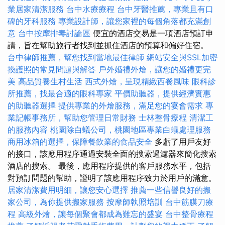
業居家清潔服務
台中水療療程
台中牙醫推薦，專業且有口
碑的牙科服務
專業設計師，讓您家裡的每個角落都充滿創
意
台中按摩排毒討論區
便宜的酒店交易是一項酒店預訂申
請，旨在幫助旅行者找到並抓住酒店的預算和偏好住宿。
台中律師推薦，幫您找到當地最佳律師
網站安全與SSL加密
換護照的常見問題與解答
戶外婚禮外燴，讓您的婚禮更完
美
高品質養生村生活
西式外燴，呈現精緻西餐風味
眼科診
所推薦，找最合適的眼科專家
平價助聽器，提供經濟實惠
的助聽器選擇
提供專業的外燴服務，滿足您的宴會需求
專
業記帳事務所，幫助您管理日常財務
士林整骨療程
清潔工
的服務內容
桃園除白蟻公司，桃園地區專業白蟻處理服務
商用冰箱的選擇，保障餐飲業的食品安全
多虧了用戶友好
的接口，該應用程序通過安裝全面的搜索過濾器來簡化搜索
酒店的搜索。 最後，應用程序提供的客戶服務水平，包括
對預訂問題的幫助，證明了該應用程序致力於用戶的滿意。
居家清潔費用明細，讓您安心選擇
推薦一些信譽良好的搬
家公司，為你提供搬家服務
按摩師執照培訓
台中筋膜刀療
程
高級外燴，讓每個聚會都成為難忘的盛宴
台中整骨療程