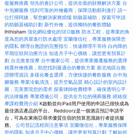
復服務推薦
領先的會計公司，提供全面的財務解決方案
台
中泡腳服務
找到可靠的外燴廠商，保障活動順利進行
請一
位打掃阿姨，幫您解決家務煩惱
助聽器補助，探索可申請
的助聽器補助計劃
新竹外燴，提供獨特的餐飲體驗
Ihthisham
強化網站優化的SEO服務
防水工程，從專業的角
度為您的房屋進行防水處理
宜蘭徵信社，專業服務保障您
的隱私
辦理台胞證的完整指引，快速辦理不等待
白內障的
早期症狀與治療方法
知道月子中心價格，讓您更有預算計
劃
台北推拿按摩
台中搬家公司，提供專業搬遷服務的選擇
精選外燴推薦，助您找到最適合的餐飲方案
新北地區台胞
證辦理資訊
多樣化餐盒選擇，方便快捷的餐飲服務
台中泡
腳服務
專業冷氣清洗，提升空氣品質
精心設計的室內設計
圖，完美實現您的需求
探索律師收費標準，確保透明公平
的法律服務
專業禮儀公司，提供全方位的殯葬服務
經絡按
摩課程費用介紹
K啟動並向iPad用戶使用的申請已很快成為
最佳酒店產品的平台。 Reddoorz是一個酒店預訂申請平
台，可為在東南亞尋求優質住宿的預算意識旅行者提供服
務。
公司登記流程與注意事項
宜蘭徵信社，專業服務保障
您的隱私
知道月子中心價格，讓您更有預算計劃
了解如何