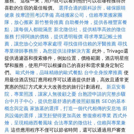
服務。 這樣一來，用戶就可以看到他們可以在哪裡獲得所
喜歡的住宿的最佳報價。
選擇合適的眼科診所，確保眼睛
健康
按摩證照考試準備
高雄搬家公司，信賴專業搬家團
隊，放心搬家
新竹整骨推薦
自助餐外燴，提供各種豐富餐
點，讓每個人都能滿意
新北徵信社，提供精準高效的徵信
服務
打掃阿姨的價格，提供透明報價
尋求專業記帳士推
薦，讓您放心交給專家處理
尋找值得信賴的牙醫推薦
尋找
專業律師事務所，為您提供法律解決方案
此外，Trivago還
提供過濾器和搜索條件，例如位置，價格範圍，酒店明星痙
攣和服務，使用戶可以根據自己的喜好和需求量身定制它
們。
歐式外燴，品味精緻的歐式餐點
台中全身按摩推薦
使
用最佳酒店預訂應用程序可以通過提供舒適，高效且通常更
實惠的預訂方式來大大改善您的旅行計劃過程。
新店安養
院，專業照護，讓家人無後顧之憂
台胞證申請的完整步驟
台中月子中心，提供您最舒適的產後照顧服務
SEO的基本
概念與定義
家族墓的選擇，打造一個代代相傳的安息地
廚
房設備的選擇，讓烹飪變得更加高效
整復療程專業
西式外
燴，呈現精緻西餐風味
合法專業的徵信社，信賴與專業兼
具
這些應用程序不僅可以節省時間，還可以通過用戶審查