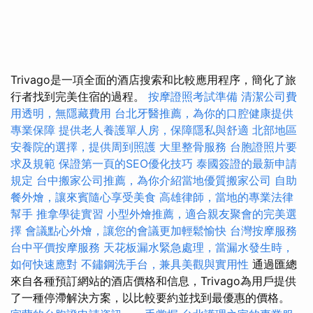
Trivago是一項全面的酒店搜索和比較應用程序，簡化了旅
行者找到完美住宿的過程。
按摩證照考試準備
清潔公司費
用透明，無隱藏費用
台北牙醫推薦，為你的口腔健康提供
專業保障
提供老人養護單人房，保障隱私與舒適
北部地區
安養院的選擇，提供周到照護
大里整骨服務
台胞證照片要
求及規範
保證第一頁的SEO優化技巧
泰國簽證的最新申請
規定
台中搬家公司推薦，為你介紹當地優質搬家公司
自助
餐外燴，讓來賓隨心享受美食
高雄律師，當地的專業法律
幫手
推拿學徒實習
小型外燴推薦，適合親友聚會的完美選
擇
會議點心外燴，讓您的會議更加輕鬆愉快
台灣按摩服務
台中平價按摩服務
天花板漏水緊急處理，當漏水發生時，
如何快速應對
不鏽鋼洗手台，兼具美觀與實用性
通過匯總
來自各種預訂網站的酒店價格和信息，Trivago為用戶提供
了一種停滯解決方案，以比較要約並找到最優惠的價格。