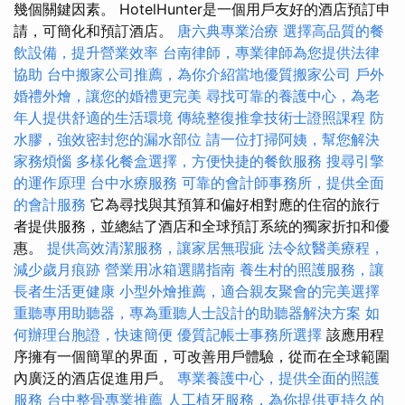
幾個關鍵因素。 HotelHunter是一個用戶友好的酒店預訂申
請，可簡化和預訂酒店。
唐六典專業治療
選擇高品質的餐
飲設備，提升營業效率
台南律師，專業律師為您提供法律
協助
台中搬家公司推薦，為你介紹當地優質搬家公司
戶外
婚禮外燴，讓您的婚禮更完美
尋找可靠的養護中心，為老
年人提供舒適的生活環境
傳統整復推拿技術士證照課程
防
水膠，強效密封您的漏水部位
請一位打掃阿姨，幫您解決
家務煩惱
多樣化餐盒選擇，方便快捷的餐飲服務
搜尋引擎
的運作原理
台中水療服務
可靠的會計師事務所，提供全面
的會計服務
它為尋找與其預算和偏好相對應的住宿的旅行
者提供服務，並總結了酒店和全球預訂系統的獨家折扣和優
惠。
提供高效清潔服務，讓家居無瑕疵
法令紋醫美療程，
減少歲月痕跡
營業用冰箱選購指南
養生村的照護服務，讓
長者生活更健康
小型外燴推薦，適合親友聚會的完美選擇
重聽專用助聽器，專為重聽人士設計的助聽器解決方案
如
何辦理台胞證，快速簡便
優質記帳士事務所選擇
該應用程
序擁有一個簡單的界面，可改善用戶體驗，從而在全球範圍
內廣泛的酒店促進用戶。
專業養護中心，提供全面的照護
服務
台中整骨專業推薦
人工植牙服務，為你提供更持久的