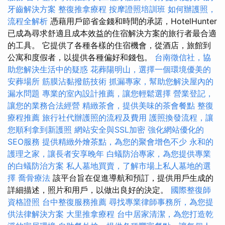
牙齒解決方案
整復推拿療程
按摩證照培訓班
如何辦護照，
流程全解析
憑藉用戶節省金錢和時間的承諾，HotelHunter
已成為尋求舒適且成本效益的住宿解決方案的旅行者最合適
的工具。 它提供了各種各樣的住宿機會，從酒店，旅館到
公寓和度假者，以提供各種偏好和錢包。
台南徵信社，協
助您解決生活中的疑惑
花葬陽明山，選擇一個環境優美的
安葬場所
筋膜沾黏撥筋技術
抓漏專家，幫助您解決屋內的
漏水問題
專業的室內設計推薦，讓您輕鬆選擇
營業登記，
讓您的業務合法經營
精緻茶會，提供美味的茶會餐點
整復
療程推薦
旅行社代辦護照的流程及費用
護照換發流程，讓
您順利拿到新護照
網站安全與SSL加密
強化網站優化的
SEO服務
提供精緻外燴茶點，為您的聚會增色不少
永和的
護理之家，讓長者安享晚年
白蟻防治專家，為您提供專業
的白蟻防治方案
私人墓地買賣，了解市場上私人墓地的選
擇
喬骨療法
該平台旨在促進導航和預訂，提供用戶生成的
詳細描述，照片和用戶，以做出良好的決定。
國際整復師
資格證照
台中整復服務推薦
尋找專業律師事務所，為您提
供法律解決方案
大里推拿療程
台中居家清潔，為您打造乾