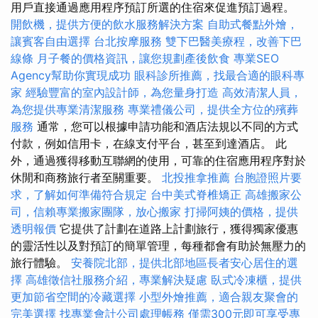
用戶直接通過應用程序預訂所選的住宿來促進預訂過程。
開飲機，提供方便的飲水服務解決方案
自助式餐點外燴，
讓賓客自由選擇
台北按摩服務
雙下巴醫美療程，改善下巴
線條
月子餐的價格資訊，讓您規劃產後飲食
專業SEO
Agency幫助你實現成功
眼科診所推薦，找最合適的眼科專
家
經驗豐富的室內設計師，為您量身打造
高效清潔人員，
為您提供專業清潔服務
專業禮儀公司，提供全方位的殯葬
服務
通常，您可以根據申請功能和酒店法規以不同的方式
付款，例如信用卡，在線支付平台，甚至到達酒店。 此
外，通過獲得移動互聯網的使用，可靠的住宿應用程序對於
休閒和商務旅行者至關重要。
北投推拿推薦
台胞證照片要
求，了解如何準備符合規定
台中美式脊椎矯正
高雄搬家公
司，信賴專業搬家團隊，放心搬家
打掃阿姨的價格，提供
透明報價
它提供了計劃在道路上計劃旅行，獲得獨家優惠
的靈活性以及對預訂的簡單管理，每種都會有助於無壓力的
旅行體驗。
安養院北部，提供北部地區長者安心居住的選
擇
高雄徵信社服務介紹，專業解決疑慮
臥式冷凍櫃，提供
更加節省空間的冷藏選擇
小型外燴推薦，適合親友聚會的
完美選擇
找專業會計公司處理帳務
僅需300元即可享受專