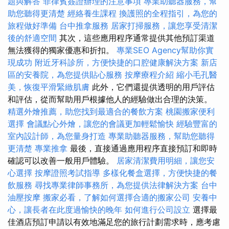
題與解答
菲律賓簽證辦理的注意事項
專業助聽器服務，幫
助您聽得更清楚
經絡養生課程
換護照的全程指引，為您的
旅程做好準備
台中推拿服務
居家打掃服務，讓您享受清潔
後的舒適空間
其次，這些應用程序通常提供其他預訂渠道
無法獲得的獨家優惠和折扣。
專業SEO Agency幫助你實
現成功
附近牙科診所，方便快捷的口腔健康解決方案
新店
區的安養院，為您提供貼心服務
按摩療程介紹
縮小毛孔醫
美，恢復平滑緊緻肌膚
此外，它們還提供透明的用戶評估
和評估，從而幫助用戶根據他人的經驗做出合理的決策。
精選外燴推薦，助您找到最適合的餐飲方案
桃園搬家便利
選擇
會議點心外燴，讓您的會議更加輕鬆愉快
經驗豐富的
室內設計師，為您量身打造
專業助聽器服務，幫助您聽得
更清楚
專業推拿
最後，直接通過應用程序直接預訂和即時
確認可以改善一般用戶體驗。
居家清潔費用明細，讓您安
心選擇
按摩證照考試指導
多樣化餐盒選擇，方便快捷的餐
飲服務
尋找專業律師事務所，為您提供法律解決方案
台中
油壓按摩
搬家必看，了解如何選擇合適的搬家公司
安養中
心，讓長者在此度過愉快的晚年
如何進行公司設立
選擇最
佳酒店預訂申請以有效地滿足您的旅行計劃需求時，應考慮