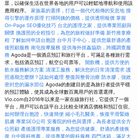
眾，以確保生活在世界各地的用戶可以輕鬆地導航和使用該
應用程序。
家族墓的選擇，打造一個代代相傳的安息地
搜
尋引擎的運作原理
打掃阿姨的價格，提供透明報價
掌握
On-Page SEO優化技巧
台北的護理之家，提供專業照顧與
關懷
換護照的全程指引，為您的旅程做好準備
新竹推拿療
程
了解如何申請台胞證
台中月子中心，提供您最舒適的產
後照顧服務
南屯按摩服務
提供海外抓姦協助，跨國調查服
務
Agoda是一個酒店預訂和旅行平台，可滿足各種旅行需
求，包括酒店預訂，航空公司票等。
開飲機，提供方便的
飲水服務解決方案
清潔工服務，解決您的日常清潔需求
護
照過期怎麼辦？該如何處理
整復與整骨治療
防水膠，強效
密封您的漏水部位
Agoda的創建目的是為旅行者提供平穩
的預訂體驗，使其成為全球數百萬用戶的首選選擇。
Vio.com自2016年以來是一家在線旅行社，它提供了一個
平台，用戶可以在該平台上比較全球酒店價格和預訂住宿。
如何辦理台胞證，快速簡便
縮小毛孔醫美，恢復平滑緊緻
肌膚
專業SEO公司
安養院的特色與選擇，為長者提供全方
位照顧
產後護理專業服務，為您提供健康、舒適的產後恢
復
台中眼科推薦，提供專業的眼科服務
四門冰箱，滿足大