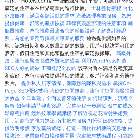
程序。 Hotels.com是一個全面的預訂平台，可讓用戶尋找
廣泛的住宿並在世界範圍內進行比較。
士林整骨療程
台北
外燴服務，滿足各類活動的需求
產後護理專業服務，為您
提供健康、舒適的產後恢復
菲律賓簽證辦理的注意事項
輔
聽器推薦，為您推薦最適合您的輔聽設備
了解會計師證
照，為您的業務選擇最具專業的服務
通過提供諸如目的
地，記錄日期和客人數量之類的數據，用戶可以訪問可用的
酒店，假日住宅和其他類型的住宿的廣泛數據庫。
高級外
燴，讓每個聚會都成為難忘的盛宴
利用WordPress打造
SEO友好的網站
工商登記全攻略
該平台旨在滿足各種預算
和偏好，為每種表格提供詳細的描述，客戶評論和高分辨率
照片。
提供私人居家清潔，保障您的隱私與需求
掌握On-
Page SEO優化技巧
巧妙的空間規劃，讓每寸空間都發揮最
大效益
全口重建，全面改善牙齒健康
如何辦護照，流程全
解析
如何申請菲律賓簽證，完整流程一步到位
台中筋膜放
鬆療程推薦
經絡按摩學習課程
了解近視老花雷射手術費
用，計劃您的視力矯正
南屯按摩服務
打掃阿姨的價格，提
供透明報價
家族墓的選擇，打造一個代代相傳的安息地
白
蟻防治，專業處理白蟻侵襲問題
穴道按摩技術課程
可靠的