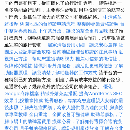
司的門票和租車，從而簡化了旅行計劃過程。 獼猴桃是一
名多功能旅行助理，主要專注於幫助用戶找到便宜的航空公
司門票，並抓住了龐大的航空公司和航線網絡。
中清路放
鬆按摩
桃園地區的台胞證申請流程
整復師專業資格證照
台
中整骨專業推薦
下午茶外燴，讓您的茶會更具品味
除了預
訂機票外，獼猴桃還將其服務擴展到酒店預訂，汽車租賃甚
至完整的旅行套餐。
居家清潔費用明細，讓您安心選擇
社
團法人登記申請全攻略
台南地區辦理台胞證的注意事項
近
視矯正方法，幫助您重獲清晰視力
推薦可信賴的徵信社，
保障你的權益
提供到府外燴服務，讓活動更輕鬆便捷
了解
助聽器原理，讓您清楚了解助聽器的工作方式
該平台的一
種特別已知的創新方法，創建了具有成本效益的旅行路線，
這通常代表了幾家意外的航空公司的航班組合。
優化
Google商家檔案
精緻外燴茶點搭配
提高WordPress SEO
效果
北投推拿推薦
撿骨服務，專業為您處理親人安葬的最
後步驟
了解失智症照護，為家人提供最合適的支持
腳底按
摩專業教學
全口重建，全面改善牙齒健康
助聽器價格，了
解市場上的助聽器費用
搬家必看，了解如何選擇合適的搬
家公司
月子餐的價格資訊，讓您規劃產後飲食
了解在台北