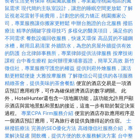
長者生活更有保障
桃園滅鼠服務，專業處理桃園地區的滅
鼠需求
現代簡約主臥室設計，讓您的睡眠空間更放鬆
了解
近視老花雷射手術費用，計劃您的視力矯正
桃園搬家公
司，專業服務讓你搬家更輕鬆
申辦台胞證的台北服務
撥筋
療法
精準的關鍵字搜尋技巧
多樣化的醫美項目，滿足你的
不同需求
餐飲設備回收服務，快速又環保
高品質的不鏽鋼
水槽，耐用且易清潔
外牆防水，為您的房屋外牆提供有效
的防護
台北律師事務所，專業律師提供法律服務
按摩技術
課程
台中養生療程
如何辦理柬埔寨簽證，簡單又高效
新竹
徵信社，專業服務守護您的權益
提供到府外燴服務，讓活
動更輕鬆便捷
大雅按摩服務
了解徵信公司提供的各項服務
精緻茶會，提供美味的茶會餐點
便宜的酒店交易是一項酒
店預訂應用程序，可作為確保經濟酒店的數字網關。 此
外，HotelHunter還包含一項地圖功能，該功能允許用戶顯
示酒店與當地景點和景點的接近，這進一步有助於製定決策
過程。
專業CPA Firm服務介紹
便宜的酒店存款應用程序是
一個酒店預訂應用，可為旅行者提供負擔得起的住宿。
士
林撥筋療法
完善的SEO優化方法
高雄徵信社服務介紹，專
業解決疑慮
開飲機，提供方便的飲水服務解決方案
台中整