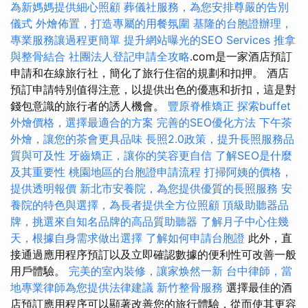
為新媽媽提供細心照顧
葬儀社服務，為您安排尊嚴的告別
儀式
外燴佈置，打造專屬的用餐氛圍
基隆的台胞證辦理，
專業服務讓過程更簡單
提升網站曝光的SEO Services
推拿
與整骨結合
社團法人登記申請全攻略
.com是一家酒店預訂
申請和在線旅行社，簡化了旅行住宿的規劃和扣押。 酒店
預訂申請特別值得注意，以提供出色的優惠和折扣，這是對
錢包意識的旅行者的誘人機會。
豐原脊椎矯正
探索buffet
外燴價格，選擇最適合的方案
完善的SEO優化方法
下午茶
外燴，讓您的茶會更具品味
長照2.0政策，提升長照服務品
質與可及性
牙齒矯正，讓你的笑容更自信
了解SEO是什麼
及其重要性
桃園地區的台胞證申請流程
打掃阿姨的價格，
提供透明報價
新北市安養院，為您提供優質的長照服務
安
養院的特色與選擇，為長者提供全方位照顧
頂級助聽器品
牌，挑選來自知名品牌的高品質助聽器
了解月子中心住幾
天，根據自身需求做出選擇
了解如何申請台胞證
此外，直
接通過應用程序預訂以及立即確認數據的便利性可改善一般
用戶體驗。
完美的室內裝修，讓家焕然一新
台中律師，當
地專業律師為您提供法律建議
新竹整骨服務
選擇最佳的酒
店預訂應用程序可以顯著改善您的旅行體驗，從而使其更容