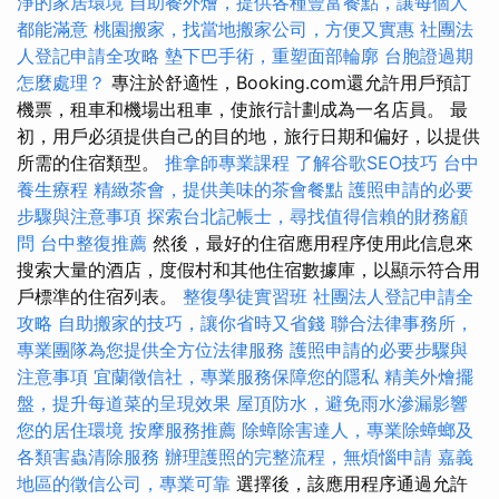
淨的家居環境
自助餐外燴，提供各種豐富餐點，讓每個人
都能滿意
桃園搬家，找當地搬家公司，方便又實惠
社團法
人登記申請全攻略
墊下巴手術，重塑面部輪廓
台胞證過期
怎麼處理？
專注於舒適性，Booking.com還允許用戶預訂
機票，租車和機場出租車，使旅行計劃成為一名店員。 最
初，用戶必須提供自己的目的地，旅行日期和偏好，以提供
所需的住宿類型。
推拿師專業課程
了解谷歌SEO技巧
台中
養生療程
精緻茶會，提供美味的茶會餐點
護照申請的必要
步驟與注意事項
探索台北記帳士，尋找值得信賴的財務顧
問
台中整復推薦
然後，最好的住宿應用程序使用此信息來
搜索大量的酒店，度假村和其他住宿數據庫，以顯示符合用
戶標準的住宿列表。
整復學徒實習班
社團法人登記申請全
攻略
自助搬家的技巧，讓你省時又省錢
聯合法律事務所，
專業團隊為您提供全方位法律服務
護照申請的必要步驟與
注意事項
宜蘭徵信社，專業服務保障您的隱私
精美外燴擺
盤，提升每道菜的呈現效果
屋頂防水，避免雨水滲漏影響
您的居住環境
按摩服務推薦
除蟑除害達人，專業除蟑螂及
各類害蟲清除服務
辦理護照的完整流程，無煩惱申請
嘉義
地區的徵信公司，專業可靠
選擇後，該應用程序通過允許