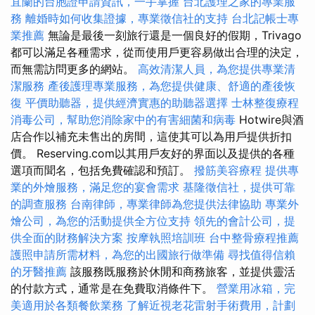
宜蘭的台胞證申請資訊，一手掌握
台北護理之家的專業服
務
離婚時如何收集證據，專業徵信社的支持
台北記帳士專
業推薦
無論是最後一刻旅行還是一個良好的假期，Trivago
都可以滿足各種需求，從而使用戶更容易做出合理的決定，
而無需訪問更多的網站。
高效清潔人員，為您提供專業清
潔服務
產後護理專業服務，為您提供健康、舒適的產後恢
復
平價助聽器，提供經濟實惠的助聽器選擇
士林整復療程
消毒公司，幫助您消除家中的有害細菌和病毒
Hotwire與酒
店合作以補充未售出的房間，這使其可以為用戶提供折扣
價。 Reserving.com以其用戶友好的界面以及提供的各種
選項而聞名，包括免費確認和預訂。
撥筋美容療程
提供專
業的外燴服務，滿足您的宴會需求
基隆徵信社，提供可靠
的調查服務
台南律師，專業律師為您提供法律協助
專業外
燴公司，為您的活動提供全方位支持
領先的會計公司，提
供全面的財務解決方案
按摩執照培訓班
台中整骨療程推薦
護照申請所需材料，為您的出國旅行做準備
尋找值得信賴
的牙醫推薦
該服務既服務於休閒和商務旅客，並提供靈活
的付款方式，通常是在免費取消條件下。
營業用冰箱，完
美適用於各類餐飲業務
了解近視老花雷射手術費用，計劃