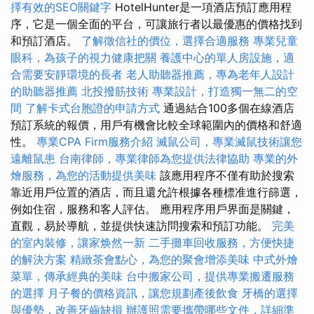
擇有效的SEO關鍵字
HotelHunter是一項酒店預訂應用程
序，它是一個全面的平台，可讓旅行者以最優惠的價格找到
和預訂酒店。
了解徵信社的價位，選擇合適服務
專業兒童
眼科，為孩子的視力健康把關
養護中心的單人房設施，適
合需要安靜環境的長者
老人助聽器推薦，專為老年人設計
的助聽器推薦
北投撥筋技術
專業設計，打造獨一無二的空
間
了解卡式台胞證的申請方式
通過結合100多個在線酒店
預訂系統的報價，用戶有機會比較全球範圍內的價格和舒適
性。
專業CPA Firm服務介紹
滅鼠公司，專業滅鼠技術讓您
遠離鼠患
台南律師，專業律師為您提供法律協助
專業的外
燴服務，為您的活動提供美味
該應用程序不僅有助於搜索
靠近用戶位置的酒店，而且還允許根據各種標准進行篩選，
例如住宿，服務和客人評估。 應用程序用戶界面是關鍵，
直觀，易於導航，並提供快速訪問搜索和預訂功能。
完美
的室內裝修，讓家焕然一新
二手攤車回收服務，方便快捷
的解決方案
精緻茶會點心，為您的聚會增添美味
中式外燴
菜單，傳承經典的美味
台中搬家公司，提供專業搬遷服務
的選擇
月子餐的價格資訊，讓您規劃產後飲食
牙橋的選擇
與優勢，改善牙齒缺損
辦護照需要攜帶哪些文件，詳細準