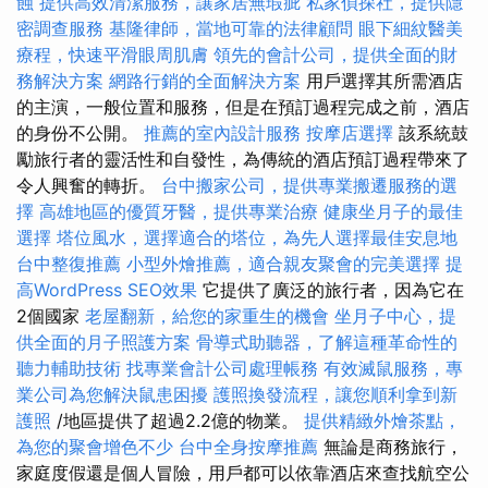
蝕
提供高效清潔服務，讓家居無瑕疵
私家偵探社，提供隱
密調查服務
基隆律師，當地可靠的法律顧問
眼下細紋醫美
療程，快速平滑眼周肌膚
領先的會計公司，提供全面的財
務解決方案
網路行銷的全面解決方案
用戶選擇其所需酒店
的主演，一般位置和服務，但是在預訂過程完成之前，酒店
的身份不公開。
推薦的室內設計服務
按摩店選擇
該系統鼓
勵旅行者的靈活性和自發性，為傳統的酒店預訂過程帶來了
令人興奮的轉折。
台中搬家公司，提供專業搬遷服務的選
擇
高雄地區的優質牙醫，提供專業治療
健康坐月子的最佳
選擇
塔位風水，選擇適合的塔位，為先人選擇最佳安息地
台中整復推薦
小型外燴推薦，適合親友聚會的完美選擇
提
高WordPress SEO效果
它提供了廣泛的旅行者，因為它在
2個國家
老屋翻新，給您的家重生的機會
坐月子中心，提
供全面的月子照護方案
骨導式助聽器，了解這種革命性的
聽力輔助技術
找專業會計公司處理帳務
有效滅鼠服務，專
業公司為您解決鼠患困擾
護照換發流程，讓您順利拿到新
護照
/地區提供了超過2.2億的物業。
提供精緻外燴茶點，
為您的聚會增色不少
台中全身按摩推薦
無論是商務旅行，
家庭度假還是個人冒險，用戶都可以依靠酒店來查找航空公