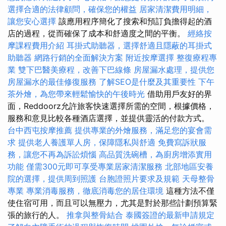
選擇合適的法律顧問，確保您的權益
居家清潔費用明細，
讓您安心選擇
該應用程序簡化了搜索和預訂負擔得起的酒
店的過程，從而確保了成本和舒適度之間的平衡。
經絡按
摩課程費用介紹
耳掛式助聽器，選擇舒適且隱蔽的耳掛式
助聽器
網路行銷的全面解決方案
附近按摩選擇
整復療程專
業
雙下巴醫美療程，改善下巴線條
房屋漏水處理，提供您
房屋漏水的最佳修復服務
了解SEO是什麼及其重要性
下午
茶外燴，為您帶來輕鬆愉快的午後時光
借助用戶友好的界
面，Reddoorz允許旅客快速選擇所需的空間，根據價格，
服務和意見比較各種酒店選擇，並提供靈活的付款方式。
台中西屯按摩推薦
提供專業的外燴服務，滿足您的宴會需
求
提供老人養護單人房，保障隱私與舒適
免費寫訴狀服
務，讓您不再為訴訟煩惱
高品質洗碗槽，為廚房增添實用
功能
僅需300元即可享受專業居家清潔服務
北部地區安養
院的選擇，提供周到照護
台胞證照片要求及規範
天母整骨
專業
專業消毒服務，徹底消毒您的居住環境
這種方法不僅
使住宿可用，而且可以無壓力，尤其是對於那些計劃預算緊
張的旅行的人。
推拿與整骨結合
泰國簽證的最新申請規定