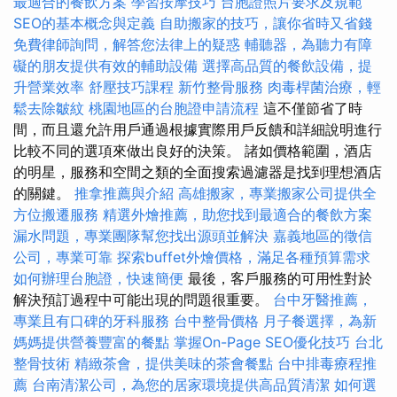
最適合的餐飲方案
學習按摩技巧
台胞證照片要求及規範
SEO的基本概念與定義
自助搬家的技巧，讓你省時又省錢
免費律師詢問，解答您法律上的疑惑
輔聽器，為聽力有障
礙的朋友提供有效的輔助設備
選擇高品質的餐飲設備，提
升營業效率
舒壓技巧課程
新竹整骨服務
肉毒桿菌治療，輕
鬆去除皺紋
桃園地區的台胞證申請流程
這不僅節省了時
間，而且還允許用戶通過根據實際用戶反饋和詳細說明進行
比較不同的選項來做出良好的決策。 諸如價格範圍，酒店
的明星，服務和空間之類的全面搜索過濾器是找到理想酒店
的關鍵。
推拿推薦與介紹
高雄搬家，專業搬家公司提供全
方位搬遷服務
精選外燴推薦，助您找到最適合的餐飲方案
漏水問題，專業團隊幫您找出源頭並解決
嘉義地區的徵信
公司，專業可靠
探索buffet外燴價格，滿足各種預算需求
如何辦理台胞證，快速簡便
最後，客戶服務的可用性對於
解決預訂過程中可能出現的問題很重要。
台中牙醫推薦，
專業且有口碑的牙科服務
台中整骨價格
月子餐選擇，為新
媽媽提供營養豐富的餐點
掌握On-Page SEO優化技巧
台北
整骨技術
精緻茶會，提供美味的茶會餐點
台中排毒療程推
薦
台南清潔公司，為您的居家環境提供高品質清潔
如何選