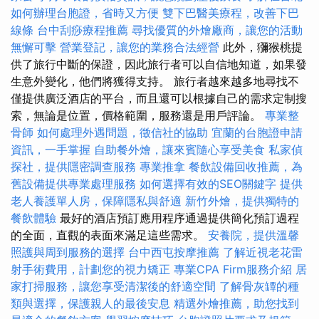
如何辦理台胞證，省時又方便
雙下巴醫美療程，改善下巴
線條
台中刮痧療程推薦
尋找優質的外燴廠商，讓您的活動
無懈可擊
營業登記，讓您的業務合法經營
此外，獼猴桃提
供了旅行中斷的保證，因此旅行者可以自信地知道，如果發
生意外變化，他們將獲得支持。 旅行者越來越多地尋找不
僅提供廣泛酒店的平台，而且還可以根據自己的需求定制搜
索，無論是位置，價格範圍，服務還是用戶評論。
專業整
骨師
如何處理外遇問題，徵信社的協助
宜蘭的台胞證申請
資訊，一手掌握
自助餐外燴，讓來賓隨心享受美食
私家偵
探社，提供隱密調查服務
專業推拿
餐飲設備回收推薦，為
舊設備提供專業處理服務
如何選擇有效的SEO關鍵字
提供
老人養護單人房，保障隱私與舒適
新竹外燴，提供獨特的
餐飲體驗
最好的酒店預訂應用程序通過提供簡化預訂過程
的全面，直觀的表面來滿足這些需求。
安養院，提供溫馨
照護與周到服務的選擇
台中西屯按摩推薦
了解近視老花雷
射手術費用，計劃您的視力矯正
專業CPA Firm服務介紹
居
家打掃服務，讓您享受清潔後的舒適空間
了解骨灰罈的種
類與選擇，保護親人的最後安息
精選外燴推薦，助您找到