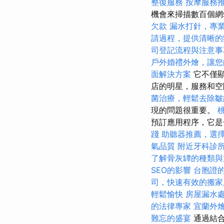
整復服務
按摩服務
機會來掃描數百個
欠款
漏水打針，專
請過程，提供清晰的
司登記流程與注意事
戶外婚禮外燴，讓您
面解決方案
它不僅顯
店的明星，服務和空
菌治療，輕鬆去除皺
現的問題很重要。
預訂應用程序，它是
踐
助聽器推薦，選
氣品質
附近牙科診
了解骨灰罈的種類與
SEO的影響
台胞證
司，快速有效的搬家
輕鬆愉快
房屋漏水
的法律專家
宜蘭外
難忘的盛宴
通過結合