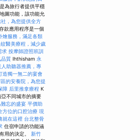
的是為旅行者提供平穩
一項地圖功能，該功能允
信社，為您提供全方
存款應用程序是一個
外燴服務，滿足各類
令紋醫美療程，減少歲
需求
按摩師證照班訓
氣品質
Ihthisham
永
老人助聽器推薦，專
打造獨一無二的宴會
店區的安養院，為您提
保障
后里推拿療程
K
南亞不同城市的摘要
為難忘的盛宴
平價助
全方位的口腔治療
現
務就在這裡
台北整骨
求
住宿申請的功能涵
出有用的決定。
新竹