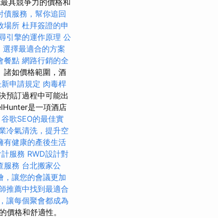
地最具競爭力的價格和
討債服務，幫你追回
放場所
杜拜簽證的申
尋引擎的運作原理
公
格，選擇最適合的方案
會餐點
網路行銷的全
 諸如價格範圍，酒
最新申請規定
肉毒桿
決預訂過程中可能出
elHunter是一項酒店
。
谷歌SEO的最佳實
業冷氣清洗，提升空
擁有健康的產後生活
會計服務
RWD設計對
查服務
台北搬家公
燴，讓您的會議更加
師推薦中找到最適合
，讓每個聚會都成為
內的價格和舒適性。