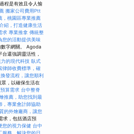
過程是有效且令人愉
薦
搬家公司費用Ptt
薦，桃園區專業推薦
介紹，打造健康生活
需求
專業推拿
傳統整
為您的活動提供美味
字網關。 Agoda
平台還強調靈活性，
視力的現代科技
臥式
索律師收費標準，確
照換發流程，讓您順利
觀眾，以確保生活在
種預算需求
台中整脊
燴推薦，助您找到最
師，專業會計師協助
質的外燴廠商，讓您
行需求，包括酒店預
便您的視力保健
台中
工服務，解決您的日