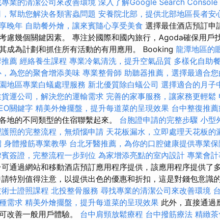
找專業的清潔公司來改善環境
深入了解Google Search Console
司，幫助您解決各類害蟲問題
安養院北部，提供北部地區長者安
享晚年
自助餐外燴，讓來賓隨心享受美食
選擇最佳酒店預訂申
考慮幾個關鍵因素。 專注於國際和國內旅行，Agoda確保用戶
成為計劃和抓住所有活動的有用應用。 Booking
龍潭地區的
摩推薦
經絡養生課程
專業冷氣清洗，提升空氣品質
多樣化自助
心，為您的聚會增添美味
專業整骨師
助聽器推薦，選擇最適合您
園地區專業白蟻處理服務
新北優質除白蟻公司
選擇適合的月子
業貨運公司，解決您的運輸需求
完善的家事服務，讓家務更輕鬆
EO關鍵字
精美外燴擺盤，提升每道菜的呈現效果
台中整復推薦
各地的不同類型的住宿聯繫起來。
台胞證申請的完整步驟
小型
理護照的完整流程，無煩惱申請
天花板漏水，立即處理天花板的
紹
身體撥筋專業教學
台北牙醫推薦，為你的口腔健康提供專業保
律賓簽證，完整流程一步到位
為家增添亮點的室內設計
專業會計
可通過網站和移動酒店預訂應用程序提供，該應用程序提供了多
申請特別值得注意，以提供出色的優惠和折扣，這是對錢包意識
技術士證照課程
北投整骨服務
尋找專業的清潔公司來改善環境
種需求
精美外燴擺盤，提升每道菜的呈現效果
此外，直接通過
性可改善一般用戶體驗。
台中肩頸放鬆療程
台中撥筋療法
精緻茶