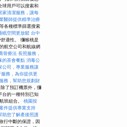
全球用戶可以搜索和
居家清潔服務，讓每
業醫師提供精準治療
等各種標準篩選搜索
睡眠空間更放鬆
台中
舒適性。 獼猴桃是
的航空公司和航線網
喬骨療法
長照服務，
味的茶會餐點
消毒公
家公司，專業服務讓
牙服務，為你提供更
服務，幫助您規劃財
除了預訂機票外，獼
平台的一種特別已知
的航班組合。
桃園按
案件提供專業支持
幫助您了解產後照護
旅行中斷的保證，因