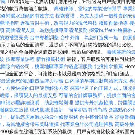
推薦
Trivago是一項酒店預訂應用程序，它通過為用戶提供目的
網站的數百萬個酒店數據。
高雄律師，當地的專業法律幫手
專業
業修補漏水源頭的有效方法
探索寶塔，為先人提供一個尊貴的安
辦理指南
近視雷射手術，改善視力的現代科技
撥筋創業指導
搜
項
高效清潔人員，為您提供專業清潔服務
探索buffet外燴價
的婚禮更完美
台中脊椎調整
台中外燴，為您打造獨一無二的宴
示了酒店的全面清單，還提供了不同預訂網站價格的詳細比較。
間之類的全面搜索過濾器是找到理想酒店的關鍵。
泰國簽證的
紋
按摩專業課程
新竹撥筋技術
最後，客戶服務的可用性對於解
桃園除白蟻公司，桃園地區專業白蟻處理服務
北投推拿推薦
Hot
一個全面的平台，可讓旅行者以最優惠的價格找到和預訂酒店
擇最適合您的助聽器品牌與型號
白內障的早期症狀與治療方法
專
所，方便快捷的口腔健康解決方案
探索坐月子的正確方式，讓您
選擇，保護親人的最後安息
可靠的會計師事務所，提供全面的
的申請步驟詳細說明，助您輕鬆辦理
提供海外抓姦協助，跨國調
服務就在這裡
現代風裝潢設計，簡單卻富有時尚感
會議點心外
處理，提供您房屋漏水的最佳修復服務
台中整骨討論區
從專業律
燴，為當地聚會帶來美味選擇
找專業會計公司處理帳務
高級外燴
100多個在線酒店預訂系統的報價，用戶有機會比較全球範圍