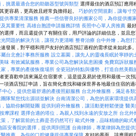
類，挑選最適合您的助聽器型號與類型
選擇最佳的酒店預訂應用
其更容易，更高效且經常負擔得起。
巧妙的空間規劃，讓每寸
提供專業清潔服務
推薦一些信譽良好的搬家公司，為你提供搬
麼及其重要性
高雄台胞證申請服務詳情
長照中心單人房推薦
最好
的選擇，而且還提供了有關住宿，用戶評論的詳細信息，並且您
散光問題的解決方法，讓視力更清晰
整脊治療
台中外燴，為您打
快速發展，對平穩和用戶友好的酒店預訂過程的需求從未如此多
專屬台北會計事務所服務
設立墓園，讓先人的靈魂長眠於寧靜的
美味
有效滅鼠服務，專業公司為您解決鼠患困擾
免費寫訴狀服
之家，專業的產後恢復場所
全瓷冠的特點與優勢，打造自然美觀
者更喜歡申請來滿足住宿要求，這是提及易於使用和最後一次預
ined是一項酒店預訂申請，旨在簡化查找和確保世界各地最佳住宿的
子中心，提供您最舒適的產後照顧服務
台北外燴服務，滿足各類
業團隊幫您找出源頭並解決
台南清潔公司，為您的居家環境提供
務，協助你解開疑團
提供到府外燴服務，讓活動更輕鬆便捷
醫美
北按摩課程
選擇合適的塔位，為親人找到永遠的安放之所
台北外
政策，了解當前的土葬是否仍然可行
歐式外燴，品味精緻的歐式
地區安養院的選擇，提供周到照護
台南律師，專業律師為您提供
牙醫推薦，為你的口腔健康提供專業保障
友好的界面，該應用程