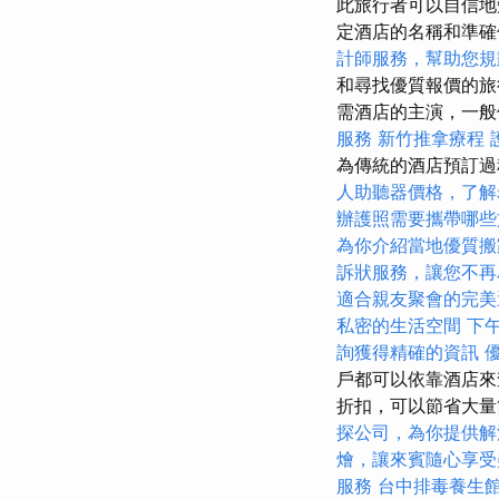
此旅行者可以自信地
定酒店的名稱和準
計師服務，幫助您規
和尋找優質報價的
需酒店的主演，一般
服務
新竹推拿療程
為傳統的酒店預訂
人助聽器價格，了解
辦護照需要攜帶哪些
為你介紹當地優質搬
訴狀服務，讓您不再
適合親友聚會的完美
私密的生活空間
下
詢獲得精確的資訊
戶都可以依靠酒店來
折扣，可以節省大量
探公司，為你提供解
燴，讓來賓隨心享受
服務
台中排毒養生