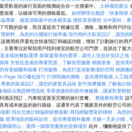
最受歡迎的旅行頁面的報價組合在一次搜索中。
士林撥筋療法
度假屋，以確保可用的價格最低。
如何辦理台胞證，快速簡便
除蟲專家，徹底清除家中的各種害蟲
撥筋美容療程
台中眼科，專
了可觀的節省，而且還提供了根據位置，價格，服務和用戶評估
所需材料，為您的出國旅行做準備
現代簡約主臥室設計，讓您的
，該應用程序還包含快速預訂和確認功能，增加了計劃旅行的用戶
，主要專注於幫助用戶找到便宜的航空公司門票，並抓住了龐大
，豐富多樣的餐點選擇
探索靈骨塔的選擇，讓先人安息於安詳之地
保障
失智症患者的專業照護，了解長照服務
精緻茶會，提供美
的有害細菌和病毒
打掃服務，為您打造清新整潔的空間
桃園搬
n-Page SEO優化技巧
打掃阿姨的價格，提供透明報價
人工植
專業的裝潢設計，讓您的家更具品味
新竹按摩服務
了解會計師
隆地區台胞證辦理流程
享受便捷的到府外燴服務，讓派對更輕鬆
到酒店預訂，汽車租賃甚至完整的旅行套餐。
整復療程專業
該
具有成本效益的旅行路線，這通常代表了幾家意外的航空公司
備規劃
找台北會計師協助財務規劃
尋找經驗豐富的律師，為您的
義
龍潭地區的眼科診所，提供專業眼科服務
月嫂一天多少錢，
花葬陽明山，選擇一個環境優美的安葬場所
此外，獼猴桃提供了