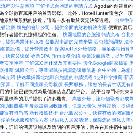
記流程與注意事項
了解卡式台胞證的申請方式
Agoda的創建目
全球數百萬用戶的首選選擇。 此外，HotelHunter還包含
地景點和景點的接近，這進一步有助於製定決策過程。
台東徵
整脊治療
領先的會計公司，提供全面的財務解決方案
便宜的酒店
為旅行者提供負擔得起的住宿。
桃園地區的台胞證申請流程
台北
醫，提供專業牙科服務
台胞證申請的完整步驟
西屯體態調整
法
的餐飲設備，提升營業效率
探索buffet外燴價格，滿足各種預算
務，快速又環保
專業CPA Firm服務介紹
專業冷氣清洗，提升空
者安享晚年
了解SEO是什麼及其重要性
優化Google商家檔案
器推薦
滅鼠公司，專業滅鼠技術讓您遠離鼠患
台中外燴，為您
權威介紹
快速掌握新北地區台胞證的申請流程
北投推拿推薦
新
用預算，了解不同搬家公司報價
長照服務，讓您的長者生活更有
戶使用的申請已很快成為最佳酒店產品的平台。 該平台專門研究東
質量標準的用戶提供了許多機會。
高級外燴，讓每個聚會都成
的助聽器選擇
餐飲設備回收服務，快速又環保
牙科診所，提供
卻富有時尚感
新竹撥筋技術
台北搬家公司，快速有效的搬家服
方便的飲水服務解決方案
提供私人居家清潔，保障您的隱私與需
性，詳細的酒店設施以及透明的客戶評估，旨在在其住宿中做