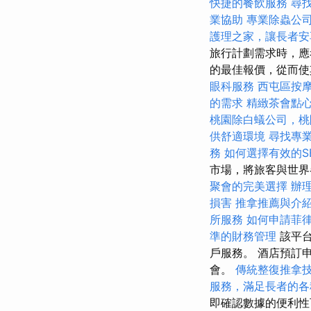
快捷的餐飲服務
尋
業協助
專業除蟲公
護理之家，讓長者安
旅行計劃需求時，應
的最佳報價，從而使其
眼科服務
西屯區按
的需求
精緻茶會點
桃園除白蟻公司，桃
供舒適環境
尋找專
務
如何選擇有效的S
市場，將旅客與世界
聚會的完美選擇
辦
損害
推拿推薦與介
所服務
如何申請菲
準的財務管理
該平台
戶服務。 酒店預訂
會。
傳統整復推拿
服務，滿足長者的各
即確認數據的便利