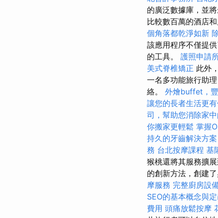
的廣泛數據庫，並將
比較數百萬的酒店和
個角落都乾淨如新
該應用程序不僅提供
的工具。
護照申請
美式脊椎矯正
此外
一名多功能旅行助理
絡。
外燴buffet
讓您的長者生活更有
司，幫助您消除家中
你搬家更輕鬆
掌握O
持久的牙齒解決方案
務
台北按摩課程
基
猴桃還將其服務擴展
的創新方法，創建了
摩服務
完整廚房設
SEO的基本概念與定
費用
頭痛放鬆按摩