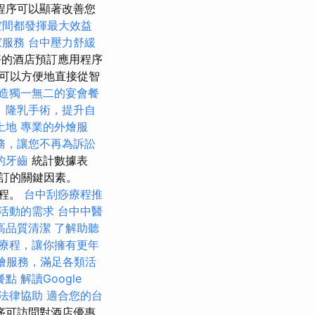
程序可以顯著改善您
空間都發揮最大效益
家服務
台中壓力舒緩
的酒店預訂應用程序
可以方便地直接從智
造獨一無二的宴會餐
。
隆乳手術，提升自
土地
專業的外燴服
務，讓您不再為訴訟
的牙齒
統計數據表
訂的關鍵因素。
過程。
台中刮痧療程推
活動的需求
台中中醫
高品質清潔
了解助聽
療程，讓你擁有更年
燴服務，滿足各類活
餐點
解讀Google
法律協助
適合您的台
序可訪問對酒店優惠