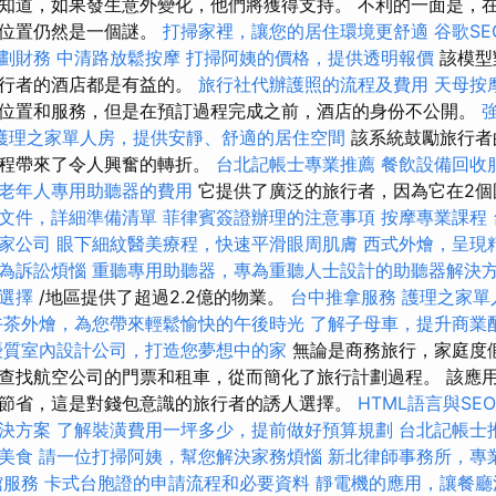
知道，如果發生意外變化，他們將獲得支持。 不利的一面是，
確位置仍然是一個謎。
打掃家裡，讓您的居住環境更舒適
谷歌S
劃財務
中清路放鬆按摩
打掃阿姨的價格，提供透明報價
該模型
旅行者的酒店都是有益的。
旅行社代辦護照的流程及費用
天母按
位置和服務，但是在預訂過程完成之前，酒店的身份不公開。
護理之家單人房，提供安靜、舒適的居住空間
該系統鼓勵旅行者
過程帶來了令人興奮的轉折。
台北記帳士專業推薦
餐飲設備回收
老年人專用助聽器的費用
它提供了廣泛的旅行者，因為它在2
文件，詳細準備清單
菲律賓簽證辦理的注意事項
按摩專業課程
家公司
眼下細紋醫美療程，快速平滑眼周肌膚
西式外燴，呈現
為訴訟煩惱
重聽專用助聽器，專為重聽人士設計的助聽器解決
選擇
/地區提供了超過2.2億的物業。
台中推拿服務
護理之家單
午茶外燴，為您帶來輕鬆愉快的午後時光
了解子母車，提升商業
優質室內設計公司，打造您夢想中的家
無論是商務旅行，家庭度
查找航空公司的門票和租車，從而簡化了旅行計劃過程。 該應用
節省，這是對錢包意識的旅行者的誘人選擇。
HTML語言與SE
決方案
了解裝潢費用一坪多少，提前做好預算規劃
台北記帳士
美食
請一位打掃阿姨，幫您解決家務煩惱
新北律師事務所，專
館服務
卡式台胞證的申請流程和必要資料
靜電機的應用，讓餐廳