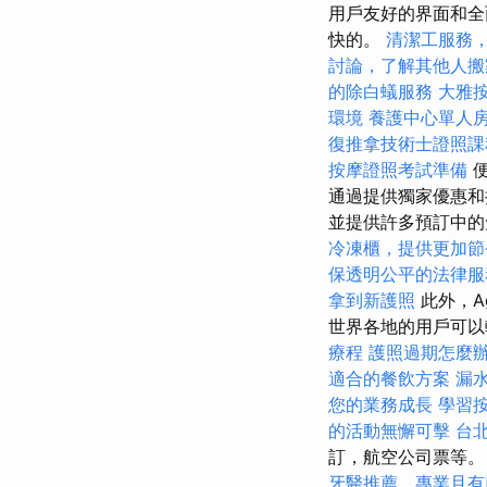
用戶友好的界面和全
快的。
清潔工服務
討論，了解其他人搬
的除白蟻服務
大雅
環境
養護中心單人
復推拿技術士證照
按摩證照考試準備
通過提供獨家優惠和
並提供許多預訂中的
冷凍櫃，提供更加節
保透明公平的法律服
拿到新護照
此外，A
世界各地的用戶可以
療程
護照過期怎麼
適合的餐飲方案
漏
您的業務成長
學習
的活動無懈可擊
台
訂，航空公司票等
牙醫推薦，專業且有