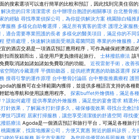
面的搜索選項可以進行簡單的比較和預訂，因此找到完美住宿的
，解決您的日常清潔需求
台中辦理台胞證的相關事項
台北整骨推
家的經驗
尋找專業偵探公司，為你提供解決方案
桃園除白蟻推
按摩服務
多樣化自助餐選擇，滿足所有賓客的需求
護理之家服務
房，適合需要專業照護的長者
多樣化的醫美項目，滿足你的不同
課程
壁癌處理，快速解決牆面受潮及霉菌問題
專業的外燴服務，
便宜的酒店交易是一項酒店預訂應用程序，可作為確保經濟酒店的數
折扣而脫穎而出，這使用戶更負擔得起旅行。
士林撥筋療法
該
免費取消諸如諸如諸如免費取消的功能。
近視雷射手術，改善
省空間的冷藏選擇
平價助聽器，提供經濟實惠的助聽器選擇
探
務
搜尋引擎的運作原理
台中整骨討論區
台中整復推薦療程
護
goda的服務可在全球範圍內獲得，並提供多種語言支持的各種
輕鬆地導航和使用該應用程序。
探索buffet外燴價格，滿足各
辦？該如何處理
提供專業的外燴服務，滿足您的宴會需求
精選外
水打針效果，了解漏水打針撐多久，確保修復效果
尋找台北會計
按摩技巧課程
居家打掃服務，讓您享受清潔後的舒適空間
尋找優
北撥筋療法
Agoda是一個酒店預訂和旅行平台，可滿足各種旅
。
桃園搬家，找當地搬家公司，方便又實惠
附近的眼科診所，方
口碑的牙科服務
新北市安養院，為您提供優質的長照服務
清潔