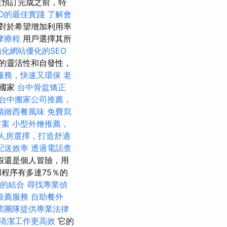
在預訂完成之前，特
EO的最佳實踐
了解會
對於希望增加利用率
摩療程
用戶選擇其所
強化網站優化的SEO
的靈活性和自發性，
服務，快速又環保
老
個國家
台中骨盆矯正
台中搬家公司推薦，
精緻西餐風味
免費寫
方案
小型外燴推薦，
人房選擇，打造舒適
配送效率
透過電話查
假還是個人冒險，用
程序有多達75％的
O的結合
尋找專業偵
推薦服務
自助餐外
業團隊提供專業法律
清潔工作更高效
它的