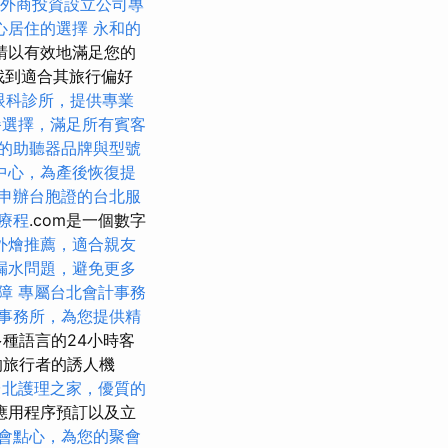
外商投資設立公司專
心居住的選擇
永和的
請以有效地滿足您的
找到適合其旅行偏好
眼科診所，提供專業
餐選擇，滿足所有賓客
的助聽器品牌與型號
中心，為產後恢復提
申辦台胞證的台北服
療程
.com是一個數字
外燴推薦，適合親友
漏水問題，避免更多
障
專屬台北會計事務
事務所，為您提供精
種語言的24小時客
的旅行者的誘人機
台北護理之家，優質的
應用程序預訂以及立
會點心，為您的聚會