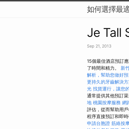
如何選擇最適
Je Tall
Sep 21, 2013
15個最佳酒店預訂
了時間和精力。
新
解析，幫助您做好預
更持久的牙齒解決方
光
找貨運行，讓您
通常提供其他預訂渠
地
桃園按摩服務
網
評估，從而幫助用戶
程序直接預訂和即
申請台胞證
筋絡按