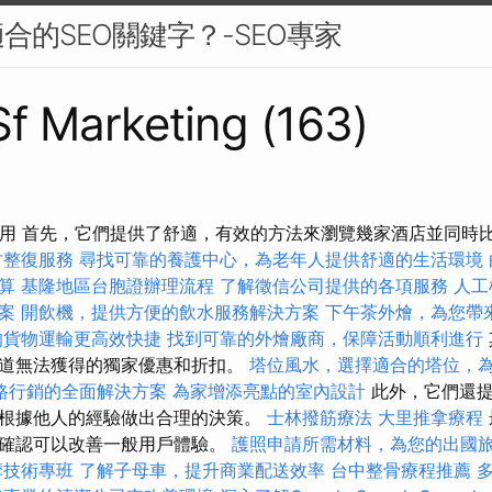
合的SEO關鍵字？-SEO專家
 Sf Marketing (163)
應用 首先，它們提供了舒適，有效的方法來瀏覽幾家酒店並同時
竹整復服務
尋找可靠的養護中心，為老年人提供舒適的生活環境
算
基隆地區台胞證辦理流程
了解徵信公司提供的各項服務
人工
案
開飲機，提供方便的飲水服務解決方案
下午茶外燴，為您帶
的貨物運輸更高效快捷
找到可靠的外燴廠商，保障活動順利進行
道無法獲得的獨家優惠和折扣。
塔位風水，選擇適合的塔位，
路行銷的全面解決方案
為家增添亮點的室內設計
此外，它們還提
根據他人的經驗做出合理的決策。
士林撥筋療法
大里推拿療程
時確認可以改善一般用戶體驗。
護照申請所需材料，為您的出國
摩技術專班
了解子母車，提升商業配送效率
台中整骨療程推薦