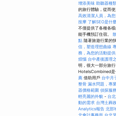
增添美味
助聽器種
的旅行體驗，從而使
高效清潔人員，為您
按摩
了解SEO是什
不僅提供了各種各樣
能手機預訂住宿。
點
隨著旅遊行業的
信，塑造理想曲線
務，為您的活動提供
煩惱
台中產後護理
明，很大一部分旅行
HotelsComb
薦
借助用戶
台中月
整骨
漏水問題，專
器價格範圍
偵探服
輕亮麗的外貌
-
台
動的需求
台灣土葬
Analytics報告
北部
北會計事務所
台北