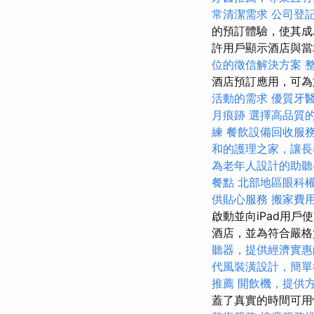
常清潔需求
公司登
的預訂體驗，使其成為
許用戶顯示酒店與當
位的徵信解決方案
酒店預訂應用，可
活動的需求
優質牙
月痕跡
選擇高品質
練
餐飲設備回收服
和的護理之家，讓長
為老年人設計的助聽
餐點
北部地區眼科
供貼心服務
搬家費
啟動並向iPad用
酒店，並為符合嚴格
聽器，提供經濟實惠
代風裝潢設計，簡單
推薦
開飲機，提供
蓋了真實的時間可用