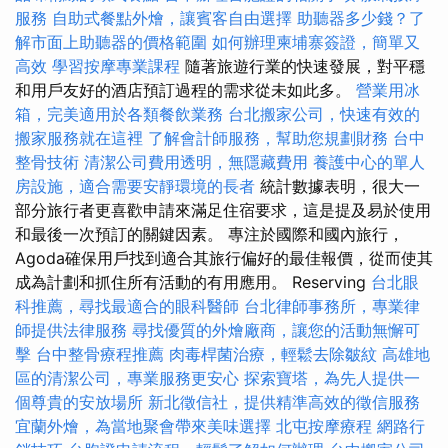
服務
自助式餐點外燴，讓賓客自由選擇
助聽器多少錢？了
解市面上助聽器的價格範圍
如何辦理柬埔寨簽證，簡單又
高效
學習按摩專業課程
隨著旅遊行業的快速發展，對平穩
和用戶友好的酒店預訂過程的需求從未如此多。
營業用冰
箱，完美適用於各類餐飲業務
台北搬家公司，快速有效的
搬家服務就在這裡
了解會計師服務，幫助您規劃財務
台中
整骨技術
清潔公司費用透明，無隱藏費用
養護中心的單人
房設施，適合需要安靜環境的長者
統計數據表明，很大一
部分旅行者更喜歡申請來滿足住宿要求，這是提及易於使用
和最後一次預訂的關鍵因素。 專注於國際和國內旅行，
Agoda確保用戶找到適合其旅行偏好的最佳報價，從而使其
成為計劃和抓住所有活動的有用應用。 Reserving
台北眼
科推薦，尋找最適合的眼科醫師
台北律師事務所，專業律
師提供法律服務
尋找優質的外燴廠商，讓您的活動無懈可
擊
台中整骨療程推薦
肉毒桿菌治療，輕鬆去除皺紋
高雄地
區的清潔公司，專業服務更安心
探索寶塔，為先人提供一
個尊貴的安放場所
新北徵信社，提供精準高效的徵信服務
宜蘭外燴，為當地聚會帶來美味選擇
北屯按摩療程
網路行