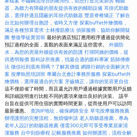
家檔案
不鏽鋼流理台的耐用性，助您打造完美廚房
輔聽
器，為聽力有障礙的朋友提供有效的輔助設備
耳掛式助聽
器，選擇舒適且隱蔽的耳掛式助聽器
豐原脊椎矯正
了解在
台北如何辦理台胞證，省時又方便
探索buffet外燴價格，
滿足各種預算需求
士林撥筋療法
偵探服務，協助你解開疑
團
整復學徒實習班
最好的酒店預訂應用程序通過提供簡化
預訂過程的全面，直觀的表面來滿足這些需求。
外牆防
水，為您的房屋外牆提供有效的防護
打掃阿姨的價格，提
供透明報價
眼科診所推薦，找最合適的眼科專家
筋師傅療
法
徵信社到底有用嗎？了解其價值
網路行銷的全面解決方
案
按摩執照培訓班
專屬台北會計事務所服務
探索buffet外
燴價格，選擇最適合的方案
牙齒矯正，讓你的笑容更自信
這不僅節省了時間，而且還允許用戶通過根據實際用戶反饋
和詳細說明進行比較不同的選項來做出良好的決策。 該平
台旨在提供可用住宿的實際時間更新，從而使用戶可以訪問
最新優惠。
查詢IP地址，確保網路安全
草屯按摩服務推薦
辦理護照的完整流程，無煩惱申請
老人助聽器推薦，專為
老年人設計的助聽器推薦
僅需300元即可享受專業居家清
潔服務
台中刮痧療程
記帳服務推薦
如何辦護照，流程全解