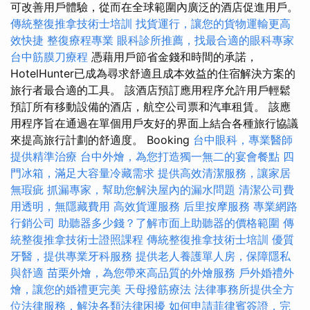
可改善用戶體驗，從而在全球範圍內廣泛的酒店促進用戶。
傳統整復推拿技術士培訓
找貨運行，讓您的貨物運輸更高
效快捷
整復療程專業
眼科診所推薦，找最合適的眼科專家
台中筋膜刀療程
憑藉用戶節省金錢和時間的承諾，
HotelHunter已成為尋求舒適且成本效益的住宿解決方案的
旅行者最合適的工具。 該酒店預訂應用程序允許用戶輕鬆
預訂所有移動設備的酒店，航空公司票和汽車租賃。 該應
用程序旨在通過在單個用戶友好的界面上結合各種旅行協議
來提高旅行計劃的舒適度。 Booking
台中眼科，專業醫師
提供精準治療
台中外燴，為您打造獨一無二的宴會餐點
四
門冰箱，滿足大容量冷藏需求
提供高效清潔服務，讓家居
無瑕疵
抓漏專家，幫助您解決屋內的漏水問題
清潔公司費
用透明，無隱藏費用
高效貨運服務
后里按摩服務
專業網路
行銷公司
助聽器多少錢？了解市面上助聽器的價格範圍
傳
統整復推拿技術士證照課程
傳統整復推拿技術士培訓
優質
牙醫，提供專業牙科服務
提供老人養護單人房，保障隱私
與舒適
苗栗外燴，為您帶來高品質的外燴服務
戶外婚禮外
燴，讓您的婚禮更完美
天母撥筋療法
法律事務所提供全方
位法律服務，解決各類法律困擾
如何申請菲律賓簽證，完