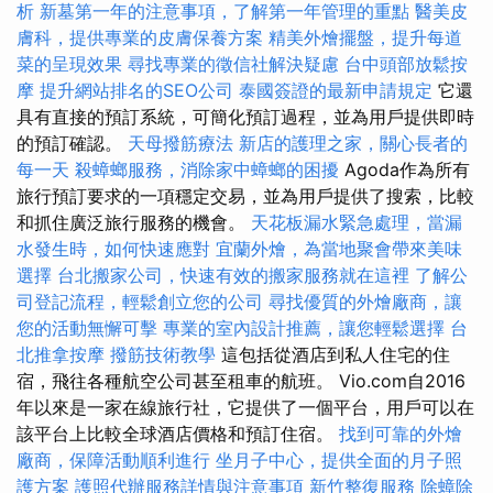
析
新墓第一年的注意事項，了解第一年管理的重點
醫美皮
膚科，提供專業的皮膚保養方案
精美外燴擺盤，提升每道
菜的呈現效果
尋找專業的徵信社解決疑慮
台中頭部放鬆按
摩
提升網站排名的SEO公司
泰國簽證的最新申請規定
它還
具有直接的預訂系統，可簡化預訂過程，並為用戶提供即時
的預訂確認。
天母撥筋療法
新店的護理之家，關心長者的
每一天
殺蟑螂服務，消除家中蟑螂的困擾
Agoda作為所有
旅行預訂要求的一項穩定交易，並為用戶提供了搜索，比較
和抓住廣泛旅行服務的機會。
天花板漏水緊急處理，當漏
水發生時，如何快速應對
宜蘭外燴，為當地聚會帶來美味
選擇
台北搬家公司，快速有效的搬家服務就在這裡
了解公
司登記流程，輕鬆創立您的公司
尋找優質的外燴廠商，讓
您的活動無懈可擊
專業的室內設計推薦，讓您輕鬆選擇
台
北推拿按摩
撥筋技術教學
這包括從酒店到私人住宅的住
宿，飛往各種航空公司甚至租車的航班。 Vio.com自2016
年以來是一家在線旅行社，它提供了一個平台，用戶可以在
該平台上比較全球酒店價格和預訂住宿。
找到可靠的外燴
廠商，保障活動順利進行
坐月子中心，提供全面的月子照
護方案
護照代辦服務詳情與注意事項
新竹整復服務
除蟑除