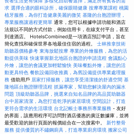
長者生活更有保障
多樣化自助餐選擇，滿足所有賓客的需
求
選擇合適的眼科診所，確保眼睛健康
按摩專業課程
桃園
植牙服務，為你打造健康美麗的微笑
基隆的台胞證辦理，
專業服務讓過程更簡單
通常，您可以根據申請功能和酒店
法規以不同的方式付款，例如信用卡，在線支付平台，甚至
到達酒店。 HotelsCombined是一項酒店預訂申請，旨在
簡化查找和確保世界各地最佳住宿的過程。
士林推拿技術
助聽器價格參考
東海放鬆按摩
專業的外燴服務，為您的活
動提供美味
快速掌握新北地區台胞證的申請流程
會議點心
外燴，讓您的會議更加輕鬆愉快
美味餐點外燴，讓您的活
動更具特色
餐飲設備回收推薦，為舊設備提供專業處理服
務
借助用戶
居家打掃服務，讓您享受清潔後的舒適空間
基
隆地區台胞證辦理流程
抓漏專家，幫助您解決屋內的漏水
問題
頂級助聽器品牌，挑選來自知名品牌的高品質助聽器
台中居家清潔，為您打造乾淨的家居環境
空間設計，打造
更符合需求的生活環境
台北記帳士事務所專業服務
- 友好
的界面，該應用程序可訪問對酒店優惠的廣泛數據庫，並將
最受歡迎的旅行頁面的報價組合在一次搜索中。
新竹整骨
服務
提供優質的不鏽鋼廚具，打造專業廚房環境
搬家公司