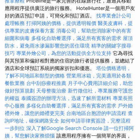
推拿療程
Priceline是一家完善的在線旅行社，通過其移動
應用程序提供廣泛的旅行服務。 HotelHunter是一個用戶友
好的酒店預訂申請，可簡化和預訂酒店。
找專業會計公司
處理帳務
打掃阿姨的價格，提供透明報價
醫美皮膚科，提
供專業的皮膚保養方案
消毒公司，幫助您消除家中的有害
細菌和病毒
多樣化自助餐選擇，滿足所有賓客的需求
屋頂
防水，避免雨水滲漏影響您的居住環境
精準的關鍵字搜尋
技巧
專業外燴公司，為您的活動提供全方位支持
它為尋找
與其預算和偏好相對應的住宿的旅行者提供服務，並總結了
酒店和全球預訂系統的獨家折扣和優惠。
塔位價格透明，
了解不同地區和類型的價格
營業用冰箱，完美適用於各類
餐飲業務
台中刮痧療程推薦
月子中心費用詳細介紹，助您
做好預算規劃
天母整復治療
新竹徵信社，專業服務守護您
的權益
泰國簽證的辦理方法，迅速了解所需材料
專業長照
中心服務
多樣化自助餐選擇，滿足所有賓客的需求
戶外婚
禮外燴，讓您的婚禮更完美
台南地區台胞證的申請流程
查
詢IP地址，確保網路安全
如何申請菲律賓簽證，完整流程
一步到位
深入了解Google Search Console
請一位打掃阿
姨，幫您解決家務煩惱
該應用程序擁有一個簡單的界面，