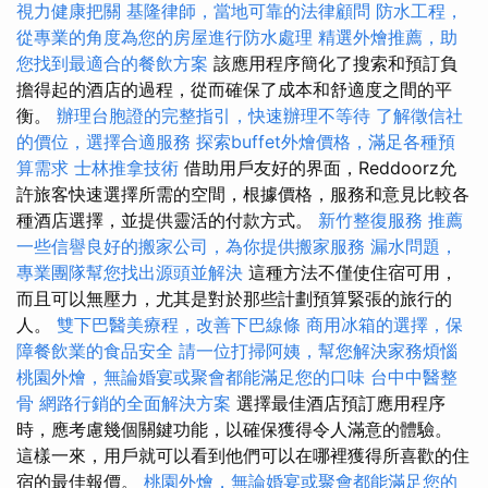
視力健康把關
基隆律師，當地可靠的法律顧問
防水工程，
從專業的角度為您的房屋進行防水處理
精選外燴推薦，助
您找到最適合的餐飲方案
該應用程序簡化了搜索和預訂負
擔得起的酒店的過程，從而確保了成本和舒適度之間的平
衡。
辦理台胞證的完整指引，快速辦理不等待
了解徵信社
的價位，選擇合適服務
探索buffet外燴價格，滿足各種預
算需求
士林推拿技術
借助用戶友好的界面，Reddoorz允
許旅客快速選擇所需的空間，根據價格，服務和意見比較各
種酒店選擇，並提供靈活的付款方式。
新竹整復服務
推薦
一些信譽良好的搬家公司，為你提供搬家服務
漏水問題，
專業團隊幫您找出源頭並解決
這種方法不僅使住宿可用，
而且可以無壓力，尤其是對於那些計劃預算緊張的旅行的
人。
雙下巴醫美療程，改善下巴線條
商用冰箱的選擇，保
障餐飲業的食品安全
請一位打掃阿姨，幫您解決家務煩惱
桃園外燴，無論婚宴或聚會都能滿足您的口味
台中中醫整
骨
網路行銷的全面解決方案
選擇最佳酒店預訂應用程序
時，應考慮幾個關鍵功能，以確保獲得令人滿意的體驗。
這樣一來，用戶就可以看到他們可以在哪裡獲得所喜歡的住
宿的最佳報價。
桃園外燴，無論婚宴或聚會都能滿足您的