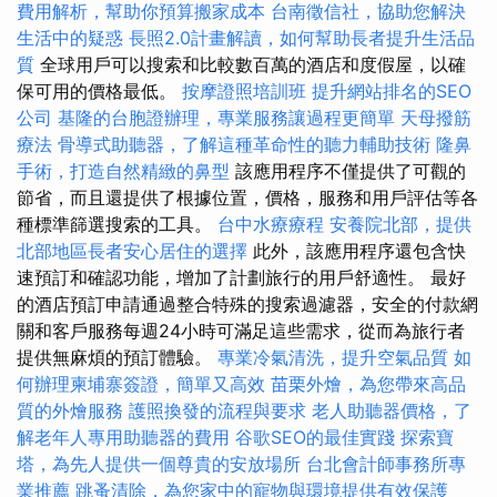
費用解析，幫助你預算搬家成本
台南徵信社，協助您解決
生活中的疑惑
長照2.0計畫解讀，如何幫助長者提升生活品
質
全球用戶可以搜索和比較數百萬的酒店和度假屋，以確
保可用的價格最低。
按摩證照培訓班
提升網站排名的SEO
公司
基隆的台胞證辦理，專業服務讓過程更簡單
天母撥筋
療法
骨導式助聽器，了解這種革命性的聽力輔助技術
隆鼻
手術，打造自然精緻的鼻型
該應用程序不僅提供了可觀的
節省，而且還提供了根據位置，價格，服務和用戶評估等各
種標準篩選搜索的工具。
台中水療療程
安養院北部，提供
北部地區長者安心居住的選擇
此外，該應用程序還包含快
速預訂和確認功能，增加了計劃旅行的用戶舒適性。 最好
的酒店預訂申請通過整合特殊的搜索過濾器，安全的付款網
關和客戶服務每週24小時可滿足這些需求，從而為旅行者
提供無麻煩的預訂體驗。
專業冷氣清洗，提升空氣品質
如
何辦理柬埔寨簽證，簡單又高效
苗栗外燴，為您帶來高品
質的外燴服務
護照換發的流程與要求
老人助聽器價格，了
解老年人專用助聽器的費用
谷歌SEO的最佳實踐
探索寶
塔，為先人提供一個尊貴的安放場所
台北會計師事務所專
業推薦
跳蚤清除，為您家中的寵物與環境提供有效保護