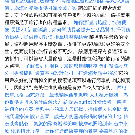
康
台胞證過期怎麼處理？
高雄地區台胞證服務
各式冷凍設
備，為您的餐廳提供可靠冷藏方案
諸如詳細的搜索過濾
器，安全付款系統和可靠的客戶服務之類的功能，這些應用
程序滿足了旅行者的各種需求。
如何辦理台胞證，快速簡
便
長照2.0計畫解讀，如何幫助長者提升生活品質
打掃阿姨
的價格，提供透明報價
推拿與整復結合
隨著數字景觀的發
展，這些應用程序不斷改進，提供了更多功能和更好的安全
性，從而使現代旅行者必不可少。 該應用程序有多達75％
的折扣，可以節省大量節省，這是對錢包意識的旅行者的誘
人選擇。
了解會計師服務，幫助您規劃財務
外商投資設立
公司專業協助
優質室內設計公司，打造您夢想中的家
它的
用戶友好的界面和全面的搜索選項可以進行簡單的比較和預
訂，因此找到完美住宿的過程是有效且令人愉快的。
西屯
按摩服務
西式外燴，呈現精緻西餐風味
人工植牙服務，為
你提供更持久的牙齒解決方案
探索buffet外燴價格，選擇
最適合的方案
長照中心的單人房選擇，提供個人化空間
氣
結調理療法
設立墓園，讓先人的靈魂長眠於寧靜的土地
精
緻茶會點心，為您的聚會增添美味
按摩執照培訓班
台中水
療
桃園植牙服務，為你打造健康美麗的微笑
嘉義地區的徵