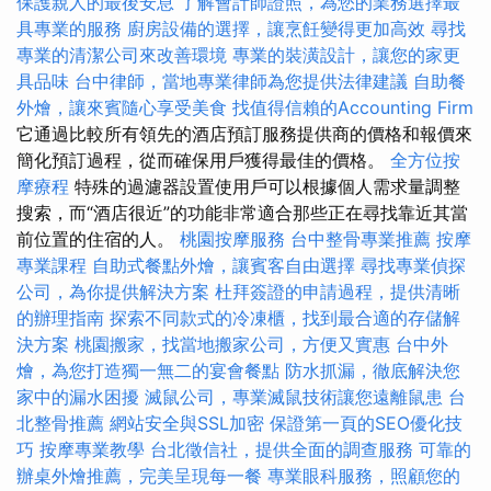
保護親人的最後安息
了解會計師證照，為您的業務選擇最
具專業的服務
廚房設備的選擇，讓烹飪變得更加高效
尋找
專業的清潔公司來改善環境
專業的裝潢設計，讓您的家更
具品味
台中律師，當地專業律師為您提供法律建議
自助餐
外燴，讓來賓隨心享受美食
找值得信賴的Accounting Firm
它通過比較所有領先的酒店預訂服務提供商的價格和報價來
簡化預訂過程，從而確保用戶獲得最佳的價格。
全方位按
摩療程
特殊的過濾器設置使用戶可以根據個人需求量調整
搜索，而“酒店很近”的功能非常適合那些正在尋找靠近其當
前位置的住宿的人。
桃園按摩服務
台中整骨專業推薦
按摩
專業課程
自助式餐點外燴，讓賓客自由選擇
尋找專業偵探
公司，為你提供解決方案
杜拜簽證的申請過程，提供清晰
的辦理指南
探索不同款式的冷凍櫃，找到最合適的存儲解
決方案
桃園搬家，找當地搬家公司，方便又實惠
台中外
燴，為您打造獨一無二的宴會餐點
防水抓漏，徹底解決您
家中的漏水困擾
滅鼠公司，專業滅鼠技術讓您遠離鼠患
台
北整骨推薦
網站安全與SSL加密
保證第一頁的SEO優化技
巧
按摩專業教學
台北徵信社，提供全面的調查服務
可靠的
辦桌外燴推薦，完美呈現每一餐
專業眼科服務，照顧您的