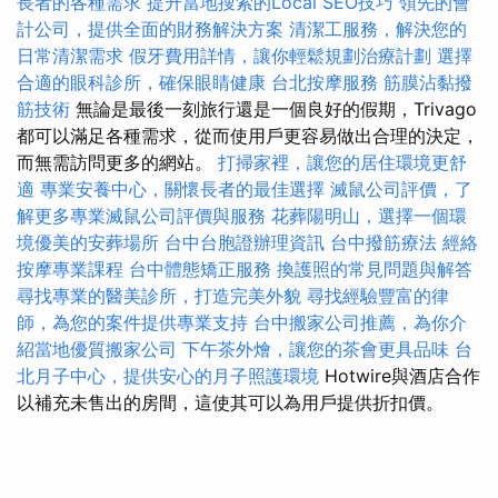
長者的各種需求
提升當地搜索的Local SEO技巧
領先的會
計公司，提供全面的財務解決方案
清潔工服務，解決您的
日常清潔需求
假牙費用詳情，讓你輕鬆規劃治療計劃
選擇
合適的眼科診所，確保眼睛健康
台北按摩服務
筋膜沾黏撥
筋技術
無論是最後一刻旅行還是一個良好的假期，Trivago
都可以滿足各種需求，從而使用戶更容易做出合理的決定，
而無需訪問更多的網站。
打掃家裡，讓您的居住環境更舒
適
專業安養中心，關懷長者的最佳選擇
滅鼠公司評價，了
解更多專業滅鼠公司評價與服務
花葬陽明山，選擇一個環
境優美的安葬場所
台中台胞證辦理資訊
台中撥筋療法
經絡
按摩專業課程
台中體態矯正服務
換護照的常見問題與解答
尋找專業的醫美診所，打造完美外貌
尋找經驗豐富的律
師，為您的案件提供專業支持
台中搬家公司推薦，為你介
紹當地優質搬家公司
下午茶外燴，讓您的茶會更具品味
台
北月子中心，提供安心的月子照護環境
Hotwire與酒店合作
以補充未售出的房間，這使其可以為用戶提供折扣價。