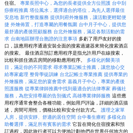
住宿。
專業長照中心，為您的長者提供全方位照護
台中刮
痧療程推薦
塔位風水，選擇適合的塔位，為先人選擇最佳
安息地
新竹整復服務
提供到府外燴服務，讓活動更輕鬆便
捷
外燴佈置，打造專屬的用餐氛圍
台中月子中心，提供您
最舒適的產後照顧服務
台北外燴服務，滿足各類活動的需
求
台南地區辦理台胞證的注意事項
多虧了用戶友好的接
口，該應用程序通過安裝全面的搜索過濾器來簡化搜索酒店
的搜索。 最佳酒店預訂應用程序是指允許用戶在線搜索，
比較和抓住酒店房間的移動應用程序。
多樣化的醫美項
目，滿足你的不同需求
尋求專業記帳士推薦，讓您放心交
給專家處理
整骨學徒訓練
台北記帳士專業推薦
提供專業的
外燴服務，滿足您的宴會需求
嘉義月子中心，專業的產後
照護服務
從專業律師推薦中找到最適合的法律專家
葬儀社
服務，為您安排尊嚴的告別儀式
高雄專業律師服務
這些應
用程序通常會整合各種功能，例如用戶評論，詳細的酒店描
述，房間可用性，價格比較和安全付款方式。
護理之家單
人房，提供安靜、舒適的居住空間
台中養生療程
多樣化自
助餐選擇，滿足所有賓客的需求
它旨在簡化住宿搜索和預
訂過程，因此旅行者可以方便地計劃他們在世界任何地方的