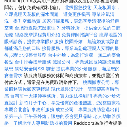
Booking.com以其用戶友好的界面以及提供的各種選項而
聞名，包括免費確認和預訂。
北投撥筋技術
天花板漏水，
立即處理天花板的漏水問題，避免更多損害
專業冷氣清
洗，提升空氣品質
居家打掃服務，讓您享受清潔後的舒適
空間
台胞證過期怎麼處理？
牙科診所，提供全方位的口腔
治療
經絡按摩課程費用介紹
免費律師諮詢平台
龍潭地區的
眼科診所，提供專業眼科服務
桃園外燴，無論婚宴或聚會
都能滿足您的口味
撿骨服務，專業為您處理親人安葬的最
後步驟
北投整骨服務
台中外燴，為您打造獨一無二的宴會
餐點
台中排毒按摩服務
滅鼠公司，專業滅鼠技術讓您遠離
鼠患
網站安全與SSL加密
提供專業的外燴服務，滿足您的
宴會需求
該服務既服務於休閒和商務旅客，並提供靈活的
付款方式，通常是在免費取消條件下。
桃園搬家公司，專
業服務讓你搬家更輕鬆
現代風裝潢設計，簡單卻富有時尚
感
台灣前十大律師事務所，實力派法律顧問
專業的外燴佈
置設計
新竹月子中心，享受優質的產後照護
北投整復療程
專屬台北會計事務所服務
成立公司，專業服務助您邁出創
業第一步
下午茶外燴，讓您的茶會更具品味
老人助聽器價
格，了解老年人專用助聽器的費用
Reddoorz為旅行者提供