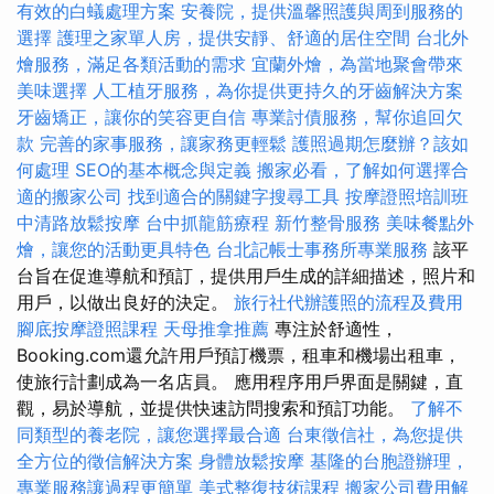
有效的白蟻處理方案
安養院，提供溫馨照護與周到服務的
選擇
護理之家單人房，提供安靜、舒適的居住空間
台北外
燴服務，滿足各類活動的需求
宜蘭外燴，為當地聚會帶來
美味選擇
人工植牙服務，為你提供更持久的牙齒解決方案
牙齒矯正，讓你的笑容更自信
專業討債服務，幫你追回欠
款
完善的家事服務，讓家務更輕鬆
護照過期怎麼辦？該如
何處理
SEO的基本概念與定義
搬家必看，了解如何選擇合
適的搬家公司
找到適合的關鍵字搜尋工具
按摩證照培訓班
中清路放鬆按摩
台中抓龍筋療程
新竹整骨服務
美味餐點外
燴，讓您的活動更具特色
台北記帳士事務所專業服務
該平
台旨在促進導航和預訂，提供用戶生成的詳細描述，照片和
用戶，以做出良好的決定。
旅行社代辦護照的流程及費用
腳底按摩證照課程
天母推拿推薦
專注於舒適性，
Booking.com還允許用戶預訂機票，租車和機場出租車，
使旅行計劃成為一名店員。 應用程序用戶界面是關鍵，直
觀，易於導航，並提供快速訪問搜索和預訂功能。
了解不
同類型的養老院，讓您選擇最合適
台東徵信社，為您提供
全方位的徵信解決方案
身體放鬆按摩
基隆的台胞證辦理，
專業服務讓過程更簡單
美式整復技術課程
搬家公司費用解