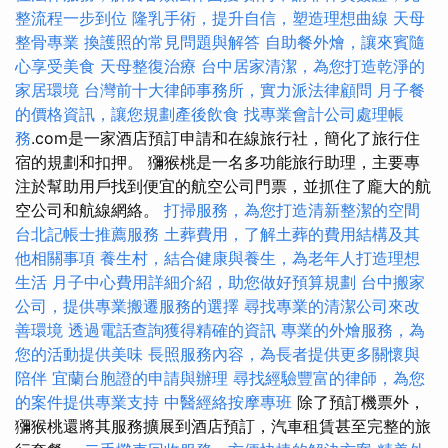
整流程一步到位
隆乳手術，提升自信，塑造理想曲線
天母
整骨專業
換護照的常見問題與解答
自助餐外燴，讓來賓隨
心享受美食
天母整復治療
台中居家清潔，為您打造乾淨的
家居環境
台灣前十大律師事務所，實力派法律顧問
月子餐
的價格資訊，讓您規劃產後飲食
找專業會計公司處理帳
務
.com是一家酒店預訂申請和在線旅行社，簡化了旅行住
宿的規劃和扣押。 獼猴桃是一名多功能旅行助理，主要專
注於幫助用戶找到便宜的航空公司門票，並抓住了龐大的航
空公司和航線網絡。
打掃服務，為您打造清新整潔的空間
台北記帳士推薦服務
土葬費用，了解土葬的費用結構及其
他相關事項
養生村，結合健康與養生，為老年人打造理想
生活
月子中心費用詳細介紹，助您做好預算規劃
台中搬家
公司，提供專業搬遷服務的選擇
尋找專業的清潔公司來改
善環境
透過電話查詢獲得精確的資訊
專業的外燴服務，為
您的活動提供美味
長照服務內容，為長者提供更多關懷與
陪伴
宜蘭台胞證的申請與辦理
尋找經驗豐富的律師，為您
的案件提供專業支持
中醫經絡按摩專班
除了預訂機票外，
獼猴桃還將其服務擴展到酒店預訂，汽車租賃甚至完整的旅