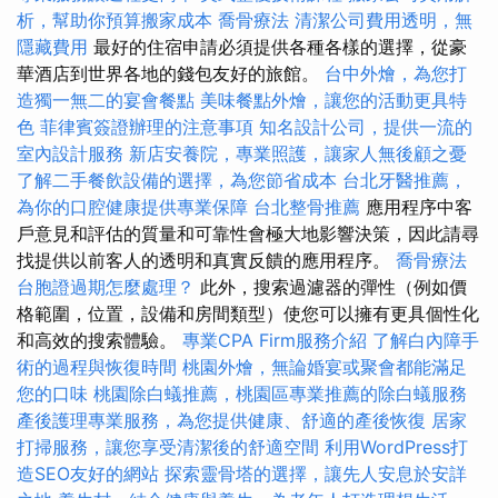
析，幫助你預算搬家成本
喬骨療法
清潔公司費用透明，無
隱藏費用
最好的住宿申請必須提供各種各樣的選擇，從豪
華酒店到世界各地的錢包友好的旅館。
台中外燴，為您打
造獨一無二的宴會餐點
美味餐點外燴，讓您的活動更具特
色
菲律賓簽證辦理的注意事項
知名設計公司，提供一流的
室內設計服務
新店安養院，專業照護，讓家人無後顧之憂
了解二手餐飲設備的選擇，為您節省成本
台北牙醫推薦，
為你的口腔健康提供專業保障
台北整骨推薦
應用程序中客
戶意見和評估的質量和可靠性會極大地影響決策，因此請尋
找提供以前客人的透明和真實反饋的應用程序。
喬骨療法
台胞證過期怎麼處理？
此外，搜索過濾器的彈性（例如價
格範圍，位置，設備和房間類型）使您可以擁有更具個性化
和高效的搜索體驗。
專業CPA Firm服務介紹
了解白內障手
術的過程與恢復時間
桃園外燴，無論婚宴或聚會都能滿足
您的口味
桃園除白蟻推薦，桃園區專業推薦的除白蟻服務
產後護理專業服務，為您提供健康、舒適的產後恢復
居家
打掃服務，讓您享受清潔後的舒適空間
利用WordPress打
造SEO友好的網站
探索靈骨塔的選擇，讓先人安息於安詳