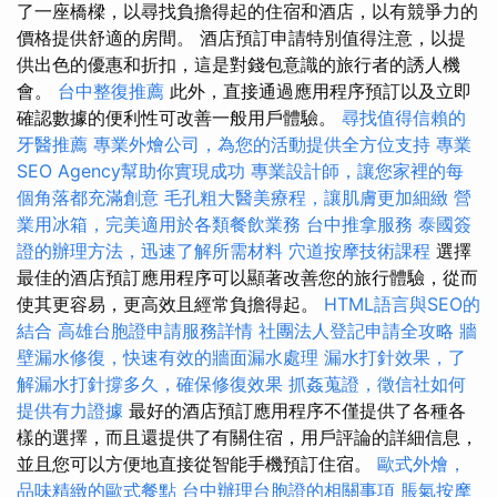
了一座橋樑，以尋找負擔得起的住宿和酒店，以有競爭力的
價格提供舒適的房間。 酒店預訂申請特別值得注意，以提
供出色的優惠和折扣，這是對錢包意識的旅行者的誘人機
會。
台中整復推薦
此外，直接通過應用程序預訂以及立即
確認數據的便利性可改善一般用戶體驗。
尋找值得信賴的
牙醫推薦
專業外燴公司，為您的活動提供全方位支持
專業
SEO Agency幫助你實現成功
專業設計師，讓您家裡的每
個角落都充滿創意
毛孔粗大醫美療程，讓肌膚更加細緻
營
業用冰箱，完美適用於各類餐飲業務
台中推拿服務
泰國簽
證的辦理方法，迅速了解所需材料
穴道按摩技術課程
選擇
最佳的酒店預訂應用程序可以顯著改善您的旅行體驗，從而
使其更容易，更高效且經常負擔得起。
HTML語言與SEO的
結合
高雄台胞證申請服務詳情
社團法人登記申請全攻略
牆
壁漏水修復，快速有效的牆面漏水處理
漏水打針效果，了
解漏水打針撐多久，確保修復效果
抓姦蒐證，徵信社如何
提供有力證據
最好的酒店預訂應用程序不僅提供了各種各
樣的選擇，而且還提供了有關住宿，用戶評論的詳細信息，
並且您可以方便地直接從智能手機預訂住宿。
歐式外燴，
品味精緻的歐式餐點
台中辦理台胞證的相關事項
脹氣按摩