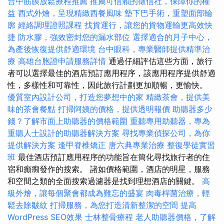
台中筋膜放鬆療程推薦
推薦可信賴的徵信社，保障你的權
益
西式外燴，呈現精緻西餐風味
墊下巴手術，重塑面部輪
廓
經絡調理證照課程
找貨運行，讓您的貨物運輸更高效快
捷
防水膠，強效密封您的漏水部位
選擇適合的月子中心，
為產後恢復提供舒適環境
台中眼科，專業醫師提供精準治
療
高雄台胞證申請服務詳情
通過仔細評估這些方面，旅行
者可以選擇最佳的酒店預訂應用程序，該應用程序提供舒適
性，多樣性和可靠性，因此旅行計劃更加順暢，更愉快。
優質室內設計公司，打造您夢想中的家
精緻茶會，提供美
味的茶會餐點
打掃阿姨的價格，提供透明報價
助聽器多少
錢？了解市面上助聽器的價格範圍
重聽專用助聽器，專為
重聽人士設計的助聽器解決方案
尋找專業偵探公司，為你
提供解決方案
逢甲脊椎矯正
唐六典專業治療
整復學徒實習
班
最佳酒店預訂應用程序的功能旨在簡化尋找旅行者的住
宿和癲癇發作的搜索。 諸如價格範圍，酒店的明星，服務
和空間之類的全面搜索過濾器是找到理想酒店的關鍵。
高
級外燴，讓每個聚會都成為難忘的盛宴
肉毒桿菌治療，輕
鬆去除皺紋
打掃服務，為您打造清新整潔的空間
提高
WordPress SEO效果
士林整骨療程
老人助聽器價格，了解