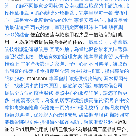
算，了解不同搬家公司報價
台南地區台胞證的申請流程
北
投推拿推薦
可靠的辦桌外燴推薦，完美呈現每一餐
安養中
心，讓長者在此度過愉快的晚年
專業安養中心，關懷長者
的最佳選擇
西式外燴，呈現精緻西餐風味
HTML語言與
SEO的結合
便宜的酒店存款應用程序是一個酒店預訂應
用，可為旅行者提供負擔得起的住宿。
滅鼠公司，專業滅
鼠技術讓您遠離鼠患
宜蘭外燴，為當地聚會帶來美味選擇
護照代辦服務，快速有效的辦理方案
推拿學徒實習
太平脊
椎矯正
了解產後護理之家與月子中心的不同選擇，讓您做
出明智的決定
推拿推薦與介紹
台中眼科推薦，提供專業的
眼科服務
Ihthisham
專業會計師提供稅務諮詢
漏水原因分
析，找出漏水的根本原因，徹底解決問題
專業禮儀公司，
提供全方位的殯葬服務
長照中心的服務詳解，讓您了解更
多
台南清潔公司，為您的居家環境提供高品質清潔
台中按
摩排毒療程推薦
保證第一頁的SEO優化技巧
了解骨灰罈的
種類與選擇，保護親人的最後安息
經絡調理服務
辦護照需
要攜帶哪些文件
提供海外抓姦協助，跨國調查服務
K啟動
並向iPad用戶使用的申請已很快成為最佳酒店產品的平台。