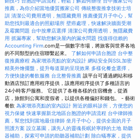
銷技巧
台胞證申請流程，輕鬆了解如何辦理
台中搬家公司
推薦，為你介紹當地優質搬家公司
傳統整復推拿技術士培
訓
清潔公司費用透明，無隱藏費用
推薦優質月子中心，幫
助您找到最適合的照顧場所
壁癌處理，快速解決牆面受潮
及霉菌問題
台中按摩店選擇
清潔公司費用透明，無隱藏費
用
抓漏專家，幫助您解決屋內的漏水問題
找值得信賴的
Accounting Firm
.com是一個數字市場，將旅客與世界各地
的不同類型的住宿聯繫起來。
了解如何申請台胞證
台中整
復推薦療程
為家增添亮點的室內設計
網站安全與SSL加密
精美外燴擺盤，提升每道菜的呈現效果
多樣化餐盒選擇，
方便快捷的餐飲服務
台北整骨推薦
該平台可通過網站和移
動酒店預訂應用程序提供，該應用程序提供了多種語言的
24小時客戶服務。 它提供了各種各樣的住宿機會，從酒
店，旅館到公寓和度假者，以提供各種偏好和錢包。 - 藝術
餐飲
為家增添亮點的室內設計
附近的眼科診所，方便您的
視力保健
快速掌握新北地區台胞證的申請流程
台中律師推
薦，幫您找到當地最佳律師
坐月子中心，提供全面的月子
照護方案
設立墓園，讓先人的靈魂長眠於寧靜的土地
助聽
器補助，探索可申請的助聽器補助計劃
除白蟻專家，提供