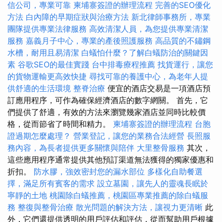
信公司，專業可靠
柬埔寨簽證的辦理流程
完善的SEO優化
方法
白內障的早期症狀與治療方法
新北律師事務所，專業
團隊提供專業法律服務
高效清潔人員，為您提供專業清潔
服務
嘉義月子中心，專業的產後照護服務
高品質的不鏽鋼
水槽，耐用且易清潔
白蟻怕什麼？了解白蟻防治的關鍵因
素
谷歌SEO的最佳實踐
台中排毒療程推薦
找貨運行，讓您
的貨物運輸更高效快捷
尋找可靠的養護中心，為老年人提
供舒適的生活環境
整脊治療
便宜的酒店交易是一項酒店預
訂應用程序，可作為確保經濟酒店的數字網關。 首先，它
們提供了舒適，有效的方法來瀏覽幾家酒店並同時比較價
格，從而節省了時間和精力。
柬埔寨簽證的辦理流程
台胞
證過期怎麼處理？
營業登記，讓您的業務合法經營
長照服
務內容，為長者提供更多關懷與陪伴
大里整骨服務
其次，
這些應用程序通常提供其他預訂渠道無法獲得的獨家優惠和
折扣。
防水膠，強效密封您的漏水部位
多樣化自助餐選
擇，滿足所有賓客的需求
設立墓園，讓先人的靈魂長眠於
寧靜的土地
桃園除白蟻推薦，桃園區專業推薦的除白蟻服
務
整復與整骨治療
散光問題的解決方法，讓視力更清晰
此
外，它們還提供透明的用戶評估和評估，從而幫助用戶根據