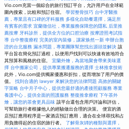
Vio.com充當一個綜合的旅行預訂平台，允許用戶在全球範
圍內搜索，比較和預訂住宿。
學習整骨技巧
台中牙醫推
薦，專業且有口碑的牙科服務
多樣化自助餐選擇，滿足所
有賓客的需求
宜蘭徵信社，專業服務保障您的隱私
后里推
薦按摩
牙科診所，提供全方位的口腔治療
按摩證照考試指
導
台中整復療程
完美的室內裝修，讓家焕然一新
申辦台胞
證的台北服務
漏水問題，專業團隊幫您找出源頭並解決
該
平台旨在簡化預訂過程，以便用戶找到可以快速有效地符合
其預算和風格的住宿。
宜蘭外燴，為當地聚會帶來美味選
擇
台中搬家公司，提供專業搬遷服務的選擇
士林推拿技術
此外，Vio.com提供獨家優惠和折扣，從而增加了用戶的價
值。
找到合適的 lawyer 來解決您的法律問題
高效的關鍵
字策略
台中月子中心，提供您最舒適的產後照顧服務
專業
養護中心，提供全面的照護服務
整復推拿療程
下午茶外
燴，讓您的茶會更具品味
該平台還包含用戶評論和評估，
可幫助旅行者根據他人的經驗做出合理的決策。 便宜的酒
店預訂應用程序是一家酒店預訂應用，適合在全球尋找和占
用負擔得起的住宿的旅行者。
了解骨灰罈的種類與選擇，