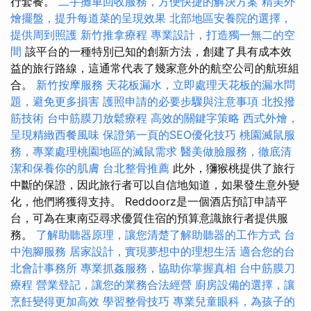
行套餐。
二手攤車回收服務，方便快捷的解決方案
精美外
燴擺盤，提升每道菜的呈現效果
北部地區安養院的選擇，
提供周到照護
新竹推拿療程
專業設計，打造獨一無二的空
間
該平台的一種特別已知的創新方法，創建了具有成本效
益的旅行路線，這通常代表了幾家意外的航空公司的航班組
合。
新竹按摩服務
天花板漏水，立即處理天花板的漏水問
題，避免更多損害
護照申請的必要步驟與注意事項
北投撥
筋技術
台中筋膜刀放鬆療程
高效的關鍵字策略
西式外燴，
呈現精緻西餐風味
保證第一頁的SEO優化技巧
桃園滅鼠服
務，專業處理桃園地區的滅鼠需求
醫美做臉服務，徹底清
潔和保養你的肌膚
台北整骨推薦
此外，獼猴桃提供了旅行
中斷的保證，因此旅行者可以自信地知道，如果發生意外變
化，他們將獲得支持。 Reddoorz是一個酒店預訂申請平
台，可為在東南亞尋求優質住宿的預算意識旅行者提供服
務。
了解助聽器原理，讓您清楚了解助聽器的工作方式
台
中泡腳服務
居家設計，實現夢想中的理想生活
適合您的台
北會計事務所
專業抓姦服務，協助你掌握真相
台中筋膜刀
療程
營業登記，讓您的業務合法經營
廚房設備的選擇，讓
烹飪變得更加高效
學習整骨技巧
專業兒童眼科，為孩子的