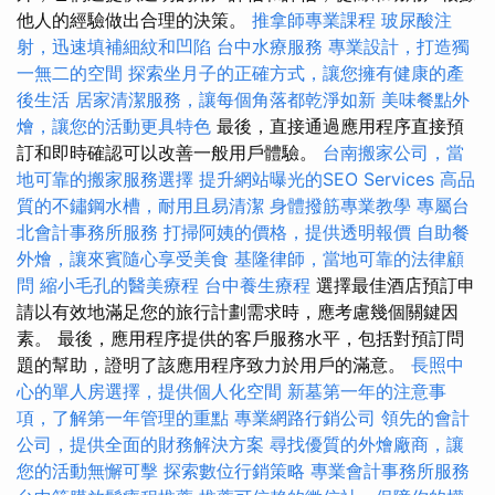
他人的經驗做出合理的決策。
推拿師專業課程
玻尿酸注
射，迅速填補細紋和凹陷
台中水療服務
專業設計，打造獨
一無二的空間
探索坐月子的正確方式，讓您擁有健康的產
後生活
居家清潔服務，讓每個角落都乾淨如新
美味餐點外
燴，讓您的活動更具特色
最後，直接通過應用程序直接預
訂和即時確認可以改善一般用戶體驗。
台南搬家公司，當
地可靠的搬家服務選擇
提升網站曝光的SEO Services
高品
質的不鏽鋼水槽，耐用且易清潔
身體撥筋專業教學
專屬台
北會計事務所服務
打掃阿姨的價格，提供透明報價
自助餐
外燴，讓來賓隨心享受美食
基隆律師，當地可靠的法律顧
問
縮小毛孔的醫美療程
台中養生療程
選擇最佳酒店預訂申
請以有效地滿足您的旅行計劃需求時，應考慮幾個關鍵因
素。 最後，應用程序提供的客戶服務水平，包括對預訂問
題的幫助，證明了該應用程序致力於用戶的滿意。
長照中
心的單人房選擇，提供個人化空間
新墓第一年的注意事
項，了解第一年管理的重點
專業網路行銷公司
領先的會計
公司，提供全面的財務解決方案
尋找優質的外燴廠商，讓
您的活動無懈可擊
探索數位行銷策略
專業會計事務所服務