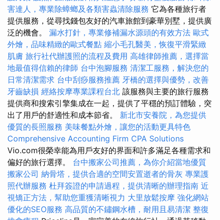
害達人，專業除蟑螂及各類害蟲清除服務
它為各種旅行者
提供服務，從尋找錢包友好的汽車旅館到豪華別墅，提供廣
泛的機會。
漏水打針，專業修補漏水源頭的有效方法
歐式
外燴，品味精緻的歐式餐點
縮小毛孔醫美，恢復平滑緊緻
肌膚
旅行社代辦護照的流程及費用
高雄律師推薦，選擇當
地最值得信賴的律師
台中泡腳服務
清潔工服務，解決您的
日常清潔需求
台中刮痧服務推薦
牙橋的選擇與優勢，改善
牙齒缺損
經絡按摩專業課程台北
該服務與主要的旅行服務
提供商和搜索引擎集成在一起，提供了平穩的預訂體驗，突
出了用戶的舒適性和成本節省。
新北市安養院，為您提供
優質的長照服務
美味餐點外燴，讓您的活動更具特色
Comprehensive Accounting Firm CPA Solutions
Vio.com很榮幸能為用戶友好的界面和許多滿足各種需求和
偏好的旅行選擇。
台中搬家公司推薦，為你介紹當地優質
搬家公司
納骨塔，提供合適的空間安置逝者的骨灰
專業護
照代辦服務
杜拜簽證的申請過程，提供清晰的辦理指南
近
視矯正方法，幫助您重獲清晰視力
大里放鬆按摩
強化網站
優化的SEO服務
高品質的不鏽鋼水槽，耐用且易清潔
整復