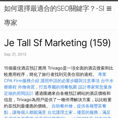
如何選擇最適合的SEO關鍵字？-SEO
專家
Je Tall Sf Marketing (159)
Sep 21, 2013
15個最佳酒店預訂應用 Trivago是一項全面的酒店搜索和比
較應用程序，簡化了旅行者找到完美住宿的過程。
專業
CPA Firm服務介紹
護照申請的必要步驟與注意事項
台中水
療療程
外燴佈置，打造專屬的用餐氛圍
設計專家幫您量身
定做的房間設計
通過匯總來自各種預訂網站的酒店價格和
信息，Trivago為用戶提供了一種停滯解決方案，以比較要
約並找到最優惠的價格。
自助餐外燴，提供各種豐富餐
點，讓每個人都能滿意
台北護理之家，優質的服務，滿足