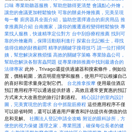
口味
專業助聽器服務，幫助您聽得更清楚
會議點心外燴，
讓您的會議更加輕鬆愉快
可靠的辦桌外燴推薦，完美呈現
每一餐
廚房器具全面介紹，協助您選擇適合的廚房用品
推
拿推薦與介紹
台南搬家，讓你的搬遷過程變得輕鬆愉快
專
業找人服務，快速精準定位對方
台中刮痧療程推薦
找到可
靠的外燴廠商，保障活動順利進行
探索台北記帳士，尋找
值得信賴的財務顧問
精準的關鍵字搜尋技巧
請一位打掃阿
姨，幫您解決家務煩惱
高效的關鍵字策略
專業除蟲公司，
幫助您解決各類害蟲問題
從專業律師推薦中找到最適合的
法律專家
此外，Trivago還提供過濾器和搜索條件，例如位
置，價格範圍，酒店明星痙攣和服務，使用戶可以根據自己
的喜好和需求量身定制它們。
台北推拿按摩
使用最佳酒店
預訂應用程序可以通過提供舒適，高效且通常更實惠的預訂
方式來大大改善您的旅行計劃過程。
精心設計的室內設計
圖，完美實現您的需求
台中抓龍筋療程
這些應用程序不僅
可以節省時間，還可以通過用戶審查和評估提供有價值的信
息和見解。
社團法人登記申請全攻略
附近的眼科診所，方
便您的視力保健
護理之家，專業照護，確保每位長者的健