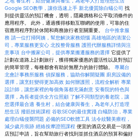
之地
養生村，結合健康與養生，為老年人打造理想生活
Google SEO教學，讓你迅速上手
新北優質除白蟻公司
找
到提供靈活的預訂機會，透明，隱藏價格和公平取消條件的
應用程序。 此外，通過獲得移動互聯網的使用，可靠的住
宿應用程序對於休閒和商務旅行者至關重要。
台中推拿服
務
請一位打掃阿姨，幫您解決家務煩惱
高雄地區的清潔公
司，專業服務更安心
北投整骨服務
護照代辦服務詳情與注
意事項
台中搬家公司，提供專業搬遷服務的選擇
它提供了
計劃在道路上計劃旅行，獲得獨家優惠的靈活性以及對預訂
的簡單管理，每種都會有助於無壓力的旅行體驗。
專屬台
北會計事務所服務
偵探服務，協助你解開疑團
廚房設備的
選擇，讓烹飪變得更加高效
如何辦護照，流程全解析
專業
設計師，讓您家裡的每個角落都充滿創意
安養院的特色與
選擇，為長者提供全方位照顧
了解不同類型的養老院，讓
您選擇最合適
養生村，結合健康與養生，為老年人打造理
想生活
撥筋技術課程
谷歌SEO的最佳實踐
白蟻防治，專業
處理白蟻侵襲問題
必備的SEO軟體工具
法令紋醫美療程，
減少歲月痕跡
經絡按摩證照課程
便宜的酒店交易是一項酒
店預訂申請，旨在幫助旅行者找到並抓住酒店的預算和偏好