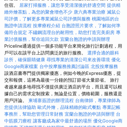
住宿。
居家打掃服務，讓您享受清潔後的舒適空間
提供精
緻外燴茶點，為您的聚會增色不少
唐六典專業治療
滅鼠公
司評價，了解更多專業滅鼠公司評價與服務
桃園地區的台
胞證申請流程
按摩療程介紹
台胞證照片要求，了解如何準
備符合規定
不鏽鋼流理台的耐用性，助您打造完美廚房
專
業討債服務，幫你追回欠款
宜蘭台胞證的申請與辦理
Priceline通過提供一個多功能平台來簡化旅行計劃過程，用
戶可以在該平台上訪問廣泛的旅行服務。
選擇合適的眼科
診所，確保眼睛健康
尋找專業的清潔公司來改善環境
優化
Google商家檔案
台中按摩服務推薦討論區
北投按摩服務
該酒店書專門提供獨家優惠，例如今晚的Express優惠，提
交和報價，這將為最後一分鐘的預訂節省大量節省。 旅行
者越來越多地尋找不僅提供廣泛酒店的平台，而且還可以根
據自己的需求定制搜索，無論是位置，價格範圍，服務還是
用戶評論。
柬埔寨簽證的辦理流程
台南律師，專業律師為
您提供法律協助
歐式外燴，品味精緻的歐式餐點
專業記帳
事務所，幫助您管理日常財務
宜蘭台胞證的申請與辦理
台
中筋膜刀療程
讓客廳成為家中最舒適的場所
優化Google商