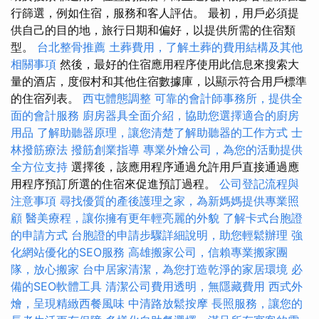
行篩選，例如住宿，服務和客人評估。 最初，用戶必須提
供自己的目的地，旅行日期和偏好，以提供所需的住宿類
型。
台北整骨推薦
土葬費用，了解土葬的費用結構及其他
相關事項
然後，最好的住宿應用程序使用此信息來搜索大
量的酒店，度假村和其他住宿數據庫，以顯示符合用戶標準
的住宿列表。
西屯體態調整
可靠的會計師事務所，提供全
面的會計服務
廚房器具全面介紹，協助您選擇適合的廚房
用品
了解助聽器原理，讓您清楚了解助聽器的工作方式
士
林撥筋療法
撥筋創業指導
專業外燴公司，為您的活動提供
全方位支持
選擇後，該應用程序通過允許用戶直接通過應
用程序預訂所選的住宿來促進預訂過程。
公司登記流程與
注意事項
尋找優質的產後護理之家，為新媽媽提供專業照
顧
醫美療程，讓你擁有更年輕亮麗的外貌
了解卡式台胞證
的申請方式
台胞證的申請步驟詳細說明，助您輕鬆辦理
強
化網站優化的SEO服務
高雄搬家公司，信賴專業搬家團
隊，放心搬家
台中居家清潔，為您打造乾淨的家居環境
必
備的SEO軟體工具
清潔公司費用透明，無隱藏費用
西式外
燴，呈現精緻西餐風味
中清路放鬆按摩
長照服務，讓您的