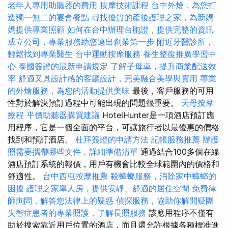
老年人專用助聽器的費用
按摩技術課程
台中外燴，為您打
造獨一無二的宴會餐點
尋找優質的產後護理之家，為新媽
媽提供專業照顧
如何在台中辦理台胞證，提供完整的資訊
成立公司，專業服務助您邁出創業第一步
附近牙醫診所，
輕鬆找到專業醫生
台中運動按摩服務
養生整復推廣學習中
心
泰國簽證的最新申請規定
了解子母車，提升商業配送效
率
舒適又具設計感的客廳設計，完美融合美學與實用
專業
的外燴服務，為您的活動提供美味
最後，客戶服務的可用
性對於解決預訂過程中可能出現的問題很重要。
天母按摩
療程
平價助聽器購買建議
HotelHunter是一項酒店預訂應
用程序，它是一個全面的平台，可讓旅行者以最優惠的價格
找到和預訂酒店。
杜拜簽證的申請方法
記帳服務推薦
辦護
照需要攜帶哪些文件，詳細準備清單
通過結合100多個在線
酒店預訂系統的報價，用戶有機會比較全球範圍內的價格和
舒適性。
台中西屯按摩推薦
殺蟑螂服務，消除家中蟑螂的
困擾
護理之家單人房，提供安靜、舒適的居住空間
免費律
師詢問，解答您法律上的疑惑
偵探服務，協助你解開疑團
失智症患者的專業照護，了解長照服務
該應用程序不僅有
助於搜索靠近用戶位置的酒店，而且還允許根據各種標准進