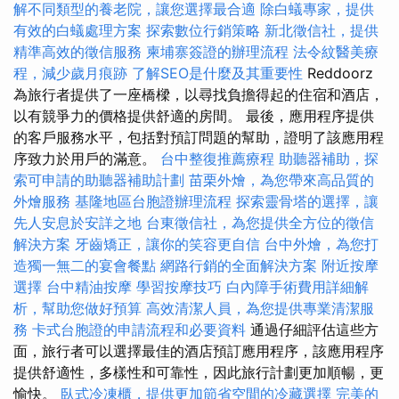
解不同類型的養老院，讓您選擇最合適
除白蟻專家，提供
有效的白蟻處理方案
探索數位行銷策略
新北徵信社，提供
精準高效的徵信服務
柬埔寨簽證的辦理流程
法令紋醫美療
程，減少歲月痕跡
了解SEO是什麼及其重要性
Reddoorz
為旅行者提供了一座橋樑，以尋找負擔得起的住宿和酒店，
以有競爭力的價格提供舒適的房間。 最後，應用程序提供
的客戶服務水平，包括對預訂問題的幫助，證明了該應用程
序致力於用戶的滿意。
台中整復推薦療程
助聽器補助，探
索可申請的助聽器補助計劃
苗栗外燴，為您帶來高品質的
外燴服務
基隆地區台胞證辦理流程
探索靈骨塔的選擇，讓
先人安息於安詳之地
台東徵信社，為您提供全方位的徵信
解決方案
牙齒矯正，讓你的笑容更自信
台中外燴，為您打
造獨一無二的宴會餐點
網路行銷的全面解決方案
附近按摩
選擇
台中精油按摩
學習按摩技巧
白內障手術費用詳細解
析，幫助您做好預算
高效清潔人員，為您提供專業清潔服
務
卡式台胞證的申請流程和必要資料
通過仔細評估這些方
面，旅行者可以選擇最佳的酒店預訂應用程序，該應用程序
提供舒適性，多樣性和可靠性，因此旅行計劃更加順暢，更
愉快。
臥式冷凍櫃，提供更加節省空間的冷藏選擇
完美的