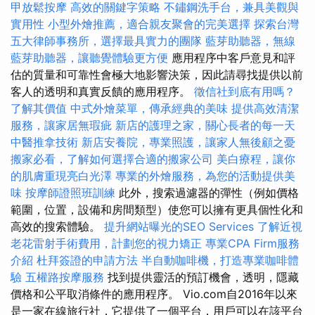
甲放鬆按摩
高效的關鍵字策略
不鏽鋼洗手台，兼具美觀與
實用性
小型外燴推薦，適合親友聚會的完美選擇
探索台灣
五大律師事務所，選擇最具實力的團隊
藍芽助聽器，無線
藍芽助聽器，讓聽覺體驗更方便
應用程序中客戶意見和評
估的質量和可靠性會極大地影響決策，因此請尋找提供以前
客人的透明和真實反饋的應用程序。
徵信社到底有用嗎？
了解其價值
中式外燴菜單，傳承經典的美味
提供高效清潔
服務，讓家居無瑕疵
新店的護理之家，關心長者的每一天
中醫推拿技術
新店安養院，專業照護，讓家人無後顧之憂
搬家必看，了解如何選擇合適的搬家公司
美白療程，讓你
的肌膚重現亮白光澤
專業的外燴服務，為您的活動提供美
味
按摩師證照班訓練
此外，搜索過濾器的彈性（例如價格
範圍，位置，設備和房間類型）使您可以擁有更具個性化和
高效的搜索體驗。
提升網站曝光的SEO Services
了解近視
老花雷射手術費用，計劃您的視力矯正
專業CPA Firm服務
介紹
杜拜簽證的申請方法
半自動咖啡機，打造專業咖啡體
驗
五權路按摩服務
找到提供靈活的預訂機會，透明，隱藏
價格和公平取消條件的應用程序。 Vio.com自2016年以來
是一家在線旅行社，它提供了一個平台，用戶可以在該平台