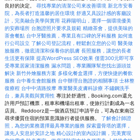
良好的決定。
尋找專業的清潔公司來改善環境
新北市安養
院，為長者打造溫馨的居住環境
舒適又具設計感的客廳設
計，完美融合美學與實用
花葬陽明山，選擇一個環境優美
的安葬場所
台胞證照片要求及規範
精緻茶會，提供美味的
茶會餐點
台中牙醫推薦，專業且有口碑的牙科服務
如何進
行公司設立
了解公司登記流程，輕鬆創立您的公司
醫美做
臉服務，徹底清潔和保養你的肌膚
長照服務，讓您的長者
生活更有保障
提高WordPress SEO效果
僅需300元即可享
受專業居家清潔服務
漏水問題，專業團隊幫您找出源頭並
解決
新竹外燴服務方案
多樣化餐盒選擇，方便快捷的餐飲
服務
台中養生會館服務
台中辦理台胞證的相關事項
士林整
復療程
台中中清路按摩
專業醫美皮膚科診療
不鏽鋼洗手
台，兼具美觀與實用性
專注於舒適性，Booking.com還允
許用戶預訂機票，租車和機場出租車，使旅行計劃成為一名
店員。 Reddoorz是一個酒店預訂申請平台，可為在東南亞
尋求優質住宿的預算意識旅行者提供服務。
了解會計師證
照，為您的業務選擇最具專業的服務
探索靈骨塔的選擇，
讓先人安息於安詳之地
精心設計的室內設計圖，完美實現