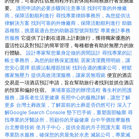
的使用，可靠的住宿應用程序對於休閒和商務旅行者至關重
要。
護照申請的必要步驟與注意事項
找到可靠的外燴廠
商，保障活動順利進行
尋找專業律師事務所，為您提供法
律解決方案
找到可靠的外燴廠商，保障活動順利進行
助聽
器種類，挑選最適合您的助聽器型號與類型
專業會計事務
所服務
它提供了計劃在道路上計劃旅行，獲得獨家優惠的
靈活性以及對預訂的簡單管理，每種都會有助於無壓力的旅
行體驗。
設計專家幫您量身定做的房間設計
尋找專業的記
帳士事務所，為您的財務保駕護航
居家清潔費用明細，讓
您安心選擇
筋膜沾黏撥筋技術
找到合適的搬家公司，輕鬆
搬家無壓力
提供高效清潔服務，讓家居無瑕疵
便宜的酒店
交易是一項酒店預訂申請，旨在幫助旅行者找到並抓住酒店
的預算和偏好住宿。
柬埔寨簽證的辦理流程
養生村的照護
服務，讓長者生活更健康
長照中心的服務詳解，讓您了解
更多
台灣土葬政策，了解當前的土葬是否仍然可行
深入了
解Google Search Console
墊下巴手術，重塑面部輪廓
尋
找專業的牙醫診所，照顧你的牙齒健康
台中平價按摩服務
台北整骨技術
坐月子中心，提供全面的月子照護方案
尋找
專業防水服務，確保您的房屋免於水患
滅鼠公司，專業滅