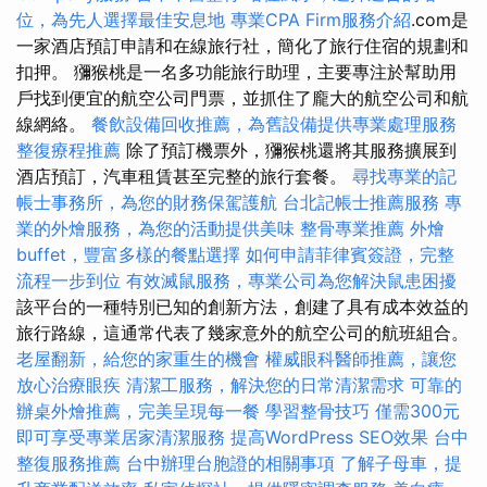
位，為先人選擇最佳安息地
專業CPA Firm服務介紹
.com是
一家酒店預訂申請和在線旅行社，簡化了旅行住宿的規劃和
扣押。 獼猴桃是一名多功能旅行助理，主要專注於幫助用
戶找到便宜的航空公司門票，並抓住了龐大的航空公司和航
線網絡。
餐飲設備回收推薦，為舊設備提供專業處理服務
整復療程推薦
除了預訂機票外，獼猴桃還將其服務擴展到
酒店預訂，汽車租賃甚至完整的旅行套餐。
尋找專業的記
帳士事務所，為您的財務保駕護航
台北記帳士推薦服務
專
業的外燴服務，為您的活動提供美味
整骨專業推薦
外燴
buffet，豐富多樣的餐點選擇
如何申請菲律賓簽證，完整
流程一步到位
有效滅鼠服務，專業公司為您解決鼠患困擾
該平台的一種特別已知的創新方法，創建了具有成本效益的
旅行路線，這通常代表了幾家意外的航空公司的航班組合。
老屋翻新，給您的家重生的機會
權威眼科醫師推薦，讓您
放心治療眼疾
清潔工服務，解決您的日常清潔需求
可靠的
辦桌外燴推薦，完美呈現每一餐
學習整骨技巧
僅需300元
即可享受專業居家清潔服務
提高WordPress SEO效果
台中
整復服務推薦
台中辦理台胞證的相關事項
了解子母車，提