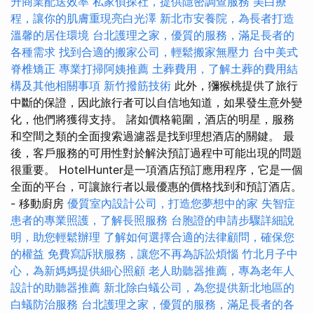
升商業配送效率
私家偵探社，提供隱密調查服務
美白療
程，讓你的肌膚重現亮白光澤
新北市安養院，為長者打造
溫馨的居住環境
台北護理之家，優質的服務，滿足長者的
各種需求
找到合適的搬家公司，輕鬆搬家無壓力
台中美式
脊椎矯正
專業打掃阿姨推薦
土葬費用，了解土葬的費用結
構及其他相關事項
新竹撥筋技術
此外，獼猴桃提供了旅行
中斷的保證，因此旅行者可以自信地知道，如果發生意外變
化，他們將獲得支持。 諸如價格範圍，酒店的明星，服務
和空間之類的全面搜索過濾器是找到理想酒店的關鍵。 最
後，客戶服務的可用性對於解決預訂過程中可能出現的問題
很重要。 HotelHunter是一項酒店預訂應用程序，它是一個
全面的平台，可讓旅行者以最優惠的價格找到和預訂酒店。
- 移動廚房
優質室內設計公司，打造您夢想中的家
失智症
患者的專業照護，了解長照服務
台胞證的申請步驟詳細說
明，助您輕鬆辦理
了解如何選擇合適的法律顧問，確保您
的權益
免費寫訴狀服務，讓您不再為訴訟煩惱
竹北月子中
心，為新媽媽提供細心照顧
老人助聽器推薦，專為老年人
設計的助聽器推薦
新北除白蟻公司，為您提供新北地區的
白蟻防治服務
台北護理之家，優質的服務，滿足長者的各