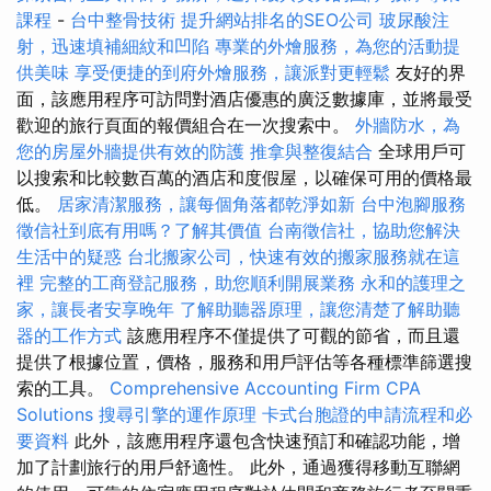
課程
-
台中整骨技術
提升網站排名的SEO公司
玻尿酸注
射，迅速填補細紋和凹陷
專業的外燴服務，為您的活動提
供美味
享受便捷的到府外燴服務，讓派對更輕鬆
友好的界
面，該應用程序可訪問對酒店優惠的廣泛數據庫，並將最受
歡迎的旅行頁面的報價組合在一次搜索中。
外牆防水，為
您的房屋外牆提供有效的防護
推拿與整復結合
全球用戶可
以搜索和比較數百萬的酒店和度假屋，以確保可用的價格最
低。
居家清潔服務，讓每個角落都乾淨如新
台中泡腳服務
徵信社到底有用嗎？了解其價值
台南徵信社，協助您解決
生活中的疑惑
台北搬家公司，快速有效的搬家服務就在這
裡
完整的工商登記服務，助您順利開展業務
永和的護理之
家，讓長者安享晚年
了解助聽器原理，讓您清楚了解助聽
器的工作方式
該應用程序不僅提供了可觀的節省，而且還
提供了根據位置，價格，服務和用戶評估等各種標準篩選搜
索的工具。
Comprehensive Accounting Firm CPA
Solutions
搜尋引擎的運作原理
卡式台胞證的申請流程和必
要資料
此外，該應用程序還包含快速預訂和確認功能，增
加了計劃旅行的用戶舒適性。 此外，通過獲得移動互聯網