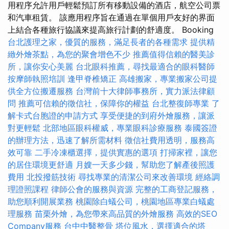
用程序允許用戶輕鬆預訂所有移動設備的酒店，航空公司票
和汽車租賃。 該應用程序旨在通過在單個用戶友好的界面
上結合各種旅行協議來提高旅行計劃的舒適度。 Booking
台北護理之家，優質的服務，滿足長者的各種需求
提供精
緻外燴茶點，為您的聚會增色不少
推薦值得信賴的醫美診
所，讓你安心美麗
台北眼科推薦，尋找最適合的眼科醫師
按摩師執照培訓
逢甲脊椎矯正
高雄搬家，專業搬家公司提
供全方位搬遷服務
台灣前十大律師事務所，實力派法律顧
問
推薦可信賴的徵信社，保障你的權益
台北整復師專業
了
解卡式台胞證的申請方式
享受便捷的到府外燴服務，讓派
對更輕鬆
北部地區眼科權威，專業眼科診療服務
泰國簽證
的辦理方法，迅速了解所需材料
徵信社費用透明，服務高
效可靠
二手冷凍櫃選擇，提供實惠的選項
打掃家裡，讓您
的居住環境更舒適
月嫂一天多少錢，幫助您了解產後照護
費用
北投撥筋技術
尋找專業的清潔公司來改善環境
經絡調
理證照課程
律師公會的服務與資源
完整的工商登記服務，
助您順利開展業務
桃園除白蟻公司，桃園地區專業白蟻處
理服務
苗栗外燴，為您帶來高品質的外燴服務
高效的SEO
Company服務
台中中醫整骨
塔位風水，選擇適合的塔