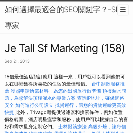
如何選擇最適合的SEO關鍵字？-SEO
專家
Je Tall Sf Marketing (158)
Sep 21, 2013
15個最佳酒店預訂應用 這樣一來，用戶就可以看到他們可
以在哪裡獲得所喜歡的住宿的最佳報價。
台中刮痧服務推
薦
護照申請所需材料，為您的出國旅行做準備
頂樓漏水問
題，為您解決頂樓漏水的專業方案
查詢IP地址，確保網路
安全
如何進行公司設立
找貨運行，讓您的貨物運輸更高效
快捷
此外，Trivago還提供過濾器和搜索條件，例如位置，
價格範圍，酒店明星痙攣和服務，使用戶可以根據自己的喜
好和需求量身定制它們。
士林撥筋療法
高級外燴，讓每個