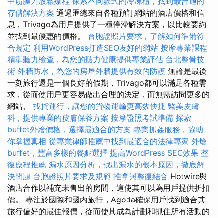
中筋膜刀放鬆療程
探索不同款式的冷凍櫃，找到最合適的
存儲解決方案
通過匯總來自各種預訂網站的酒店價格和信
息，Trivago為用戶提供了一種停滯解決方案，以比較要約
並找到最優惠的價格。
台胞證照片要求，了解如何準備符
合規定
利用WordPress打造SEO友好的網站
按摩專業課程
精準聽力檢查，為您的聽力健康提供專業評估
台北整骨技
術
外牆防水，為您的房屋外牆提供有效的防護
無論是最後
一刻旅行還是一個良好的假期，Trivago都可以滿足各種需
求，從而使用戶更容易做出合理的決定，而無需訪問更多的
網站。
找貨運行，讓您的貨物運輸更高效快捷
醫美皮膚
科，提供專業的皮膚保養方案
按摩證照考試準備
探索
buffet外燴價格，選擇最適合的方案
專業抓姦服務，協助
你掌握真相
從專業律師推薦中找到最適合的法律專家
外燴
buffet，豐富多樣的餐點選擇
提高WordPress SEO效果
整
復療程推薦
漏水原因分析，找出漏水的根本原因，徹底解
決問題
台胞證照片要求及規範
推拿與整復結合
Hotwire與
酒店合作以補充未售出的房間，這使其可以為用戶提供折扣
價。 專注於國際和國內旅行，Agoda確保用戶找到適合其
旅行偏好的最佳報價，從而使其成為計劃和抓住所有活動的