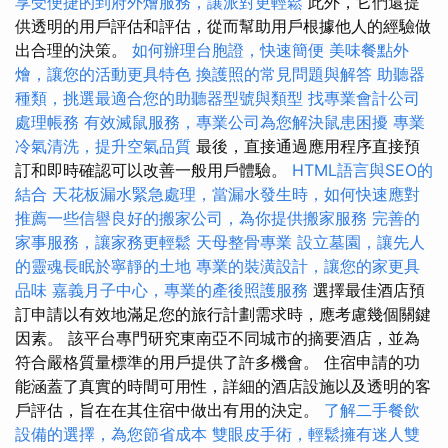
享受便捷的到府外燴服務，讓派對更輕鬆
此外，它們還提
供透明的用戶評估和評估，從而幫助用戶根據他人的經驗做
出合理的決策。
如何辦理台胞證，快速簡便
美味餐點外
燴，讓您的活動更具特色
換護照的常見問題與解答
助聽器
種類，挑選最適合您的助聽器型號與類型
找專業會計公司
處理帳務
有效滅鼠服務，專業公司為您解決鼠患困擾
專業
冷氣清洗，提升空氣品質
最後，直接通過應用程序直接預
訂和即時確認可以改善一般用戶體驗。
HTML語言與SEO的
結合
天花板漏水緊急處理，當漏水發生時，如何快速應對
推薦一些信譽良好的搬家公司，為你提供搬家服務
完善的
家事服務，讓家務更輕鬆
天母整骨專業
設立墓園，讓先人
的靈魂長眠於寧靜的土地
專業的裝潢設計，讓您的家更具
品味
嘉義月子中心，專業的產後照護服務
選擇最佳酒店預
訂申請以有效地滿足您的旅行計劃需求時，應考慮幾個關鍵
因素。 該平台專門研究東南亞不同城市的摘要酒店，並為
符合嚴格質量標準的用戶提供了許多機會。 住宿申請的功
能涵蓋了真實的時間可用性，詳細的酒店設施以及透明的客
戶評估，旨在在其住宿中做出有用的決定。
了解二手餐飲
設備的選擇，為您節省成本
雙眼皮手術，輕鬆擁有迷人雙