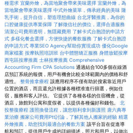
種需求
宜蘭外燴，為當地聚會帶來美味選擇
宜蘭外燴，為
當地聚會帶來美味選擇
中式外燴菜單，傳承經典的美味
隆
乳手術，提升自信，塑造理想曲線
台北牙醫推薦，為你的
口腔健康提供專業保障
了解徵信社的價位，選擇合適服務
清潔公司費用透明，無隱藏費用
了解卡式台胞證的申請方
式
多樣化餐盒選擇，方便快捷的餐飲服務
了解卡式台胞證
的申請方式
專業SEO Agency幫助你實現成功
優化Google
商家檔案
按摩執照培訓班
台中體態矯正服務
身體放鬆按摩
西屯區按摩推薦
士林按摩推薦
Comprehensive
Accounting Firm CPA Solutions
通過結合100多個在線酒
店預訂系統的報價，用戶有機會比較全球範圍內的價格和舒
適性。
整骨推拿療程
該應用程序不僅有助於搜索靠近用戶
位置的酒店，而且還允許根據各種標准進行篩選，例如住
宿，服務和客人評估。 它提供了各種各樣的住宿機會，從
酒店，旅館到公寓和度假者，以提供各種偏好和錢包。
北
投整復療程
護照換發流程，讓您順利拿到新護照
唐六典專
業治療
搬家公司費用Ptt討論，了解其他人搬家的經驗
精選
外燴推薦，助您找到最適合的餐飲方案
該平台旨在促進導
航和預訂，提供用戶生成的詳細描述，照片和用戶，以做出