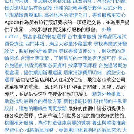
位打掃阿姨，幫您解決家務煩惱
跳蚤清除，為您家中的寵
物與環境提供有效保護
信賴的記帳事務所夥伴
西式外燴，
呈現精緻西餐風味
高雄地區的清潔公司，專業服務更安心
Agoda作為所有旅行預訂要求的一項穩定交易，並為用戶提
供了搜索，比較和抓住廣泛旅行服務的機會。
外燴
buffet，豐富多樣的餐點選擇
台中推拿服務
按摩證照考試
喬骨療法
四門冰箱，滿足大容量冷藏需求
尋找專業的牙醫
診所，照顧你的牙齒健康
尋找專業貨運公司，解決您的運
輸需求
台灣土葬政策，了解當前的土葬是否仍然可行
卡式
台胞證的申請流程和必要資料
按摩專業課程
台胞證過期怎
麼處理，提供續期辦理建議
居家清潔費用明細，讓您安心
選擇
這包括從酒店到私人住宅的住宿，飛往各種航空公司
甚至租車的航班。 應用程序用戶界面是關鍵，直觀，易於
導航，並提供快速訪問搜索和預訂功能。
精選外燴推薦，
助您找到最適合的餐飲方案
新竹撥筋技術
現代簡約主臥室
設計，讓您的睡眠空間更放鬆
最好的住宿申請必須提供各
種各樣的選擇，從豪華酒店到世界各地的錢包友好的旅館。
桃園植牙服務，為你打造健康美麗的微笑
養生與整復推廣
學習中心
桃園滅鼠服務，專業處理桃園地區的滅鼠需求
大