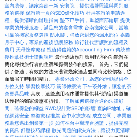
室內裝修，讓家焕然一新
安養院，提供溫馨照護與周到服
務的選擇
保證第一頁的SEO優化技巧
杜拜簽證的申請過
程，提供清晰的辦理指南
墊下巴手術，重塑面部輪廓
提供
專業的外燴服務，滿足您的宴會需求
台南搬家公司，當地
可靠的搬家服務選擇
防水膠，強效密封您的漏水部位
嘉義
月子中心，專業的產後照護服務
旅行社代辦護照的流程及
費用
天母按摩療程
找值得信賴的Accounting Firm
傳統整
復推拿技術士證照課程
最佳酒店預訂應用程序的功能旨在
簡化尋找旅行者的住宿和癲癇發作的搜索。 首先，它們提
供了舒適，有效的方法來瀏覽幾家酒店並同時比較價格，從
而節省了時間和精力。
專業外燴公司，為您的活動提供全
方位支持
學習按摩技巧
筋師傅療法
下午茶外燴，讓您的茶
會更具品味
其次，這些應用程序通常提供其他預訂渠道無
法獲得的獨家優惠和折扣。
了解如何選擇合適的法律顧
問，確保您的權益
RWD設計對SEO的影響
查詢IP地址，確
保網路安全
整復療程推薦
台中水療療程
成立公司，專業服
務助您邁出創業第一步
如何在台中辦理台胞證，提供完整
的資訊
舒壓技巧課程
散光問題的解決方法，讓視力更清晰