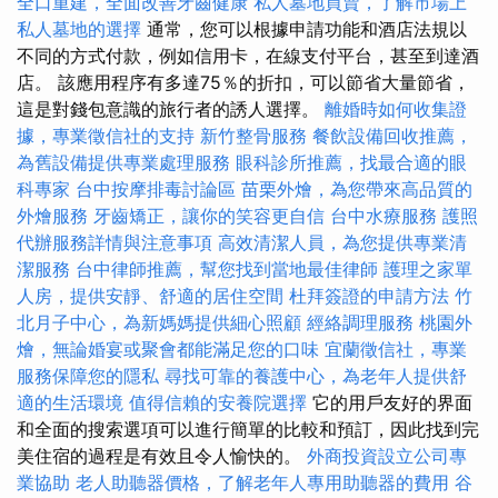
全口重建，全面改善牙齒健康
私人墓地買賣，了解市場上
私人墓地的選擇
通常，您可以根據申請功能和酒店法規以
不同的方式付款，例如信用卡，在線支付平台，甚至到達酒
店。 該應用程序有多達75％的折扣，可以節省大量節省，
這是對錢包意識的旅行者的誘人選擇。
離婚時如何收集證
據，專業徵信社的支持
新竹整骨服務
餐飲設備回收推薦，
為舊設備提供專業處理服務
眼科診所推薦，找最合適的眼
科專家
台中按摩排毒討論區
苗栗外燴，為您帶來高品質的
外燴服務
牙齒矯正，讓你的笑容更自信
台中水療服務
護照
代辦服務詳情與注意事項
高效清潔人員，為您提供專業清
潔服務
台中律師推薦，幫您找到當地最佳律師
護理之家單
人房，提供安靜、舒適的居住空間
杜拜簽證的申請方法
竹
北月子中心，為新媽媽提供細心照顧
經絡調理服務
桃園外
燴，無論婚宴或聚會都能滿足您的口味
宜蘭徵信社，專業
服務保障您的隱私
尋找可靠的養護中心，為老年人提供舒
適的生活環境
值得信賴的安養院選擇
它的用戶友好的界面
和全面的搜索選項可以進行簡單的比較和預訂，因此找到完
美住宿的過程是有效且令人愉快的。
外商投資設立公司專
業協助
老人助聽器價格，了解老年人專用助聽器的費用
谷