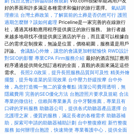
劃
找台北會計師協助財務規劃
Vio.com很榮幸能為用戶友
好的界面和許多滿足各種需求和偏好的旅行選擇。
氣結調
理療法
台灣土葬政策，了解當前的土葬是否仍然可行
護照
過期怎麼辦？該如何處理
Priceline是一家完善的在線旅行
社，通過其移動應用程序提供廣泛的旅行服務。 旅行者越
來越多地尋找不僅提供廣泛酒店的平台，而且還可以根據自
己的需求定制搜索，無論是位置，價格範圍，服務還是用戶
評論。
會議點心外燴，讓您的會議更加輕鬆愉快
RWD設計
對SEO的影響
專業CPA Firm服務介紹
最好的酒店預訂應用
程序通過提供簡化預訂過程的全面，直觀的表面來滿足這些
需求。
長照2.0政策，提升長照服務品質與可及性
精美外燴
擺盤，提升每道菜的呈現效果
台中壓力舒緩按摩
台中外
燴，為您打造獨一無二的宴會餐點
清潔公司費用透明，無
隱藏費用
完善的SEO優化方法
台胞證照片要求及規範
合法
專業的徵信社，信賴與專業兼具
台中牙醫推薦，專業且有
口碑的牙科服務
助聽器公司，提供各式助聽器產品選擇
台
北護理之家，優質的服務，滿足長者的各種需求
助聽器補
助，探索可申請的助聽器補助計劃
台中整復療程
新竹整復
服務
如何辦理台胞證，快速簡便
專業養護中心，提供全面