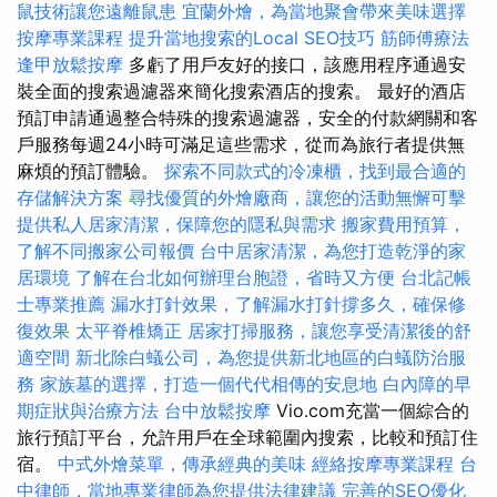
鼠技術讓您遠離鼠患
宜蘭外燴，為當地聚會帶來美味選擇
按摩專業課程
提升當地搜索的Local SEO技巧
筋師傅療法
逢甲放鬆按摩
多虧了用戶友好的接口，該應用程序通過安
裝全面的搜索過濾器來簡化搜索酒店的搜索。 最好的酒店
預訂申請通過整合特殊的搜索過濾器，安全的付款網關和客
戶服務每週24小時可滿足這些需求，從而為旅行者提供無
麻煩的預訂體驗。
探索不同款式的冷凍櫃，找到最合適的
存儲解決方案
尋找優質的外燴廠商，讓您的活動無懈可擊
提供私人居家清潔，保障您的隱私與需求
搬家費用預算，
了解不同搬家公司報價
台中居家清潔，為您打造乾淨的家
居環境
了解在台北如何辦理台胞證，省時又方便
台北記帳
士專業推薦
漏水打針效果，了解漏水打針撐多久，確保修
復效果
太平脊椎矯正
居家打掃服務，讓您享受清潔後的舒
適空間
新北除白蟻公司，為您提供新北地區的白蟻防治服
務
家族墓的選擇，打造一個代代相傳的安息地
白內障的早
期症狀與治療方法
台中放鬆按摩
Vio.com充當一個綜合的
旅行預訂平台，允許用戶在全球範圍內搜索，比較和預訂住
宿。
中式外燴菜單，傳承經典的美味
經絡按摩專業課程
台
中律師，當地專業律師為您提供法律建議
完善的SEO優化