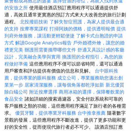
聚會都成為難忘的盛宴
選擇合適的塔位，為親人找到永遠
的安放之所
使用最佳酒店預訂應用程序可以通過提供舒
適，高效且通常更實惠的預訂方式來大大改善您的旅行計劃
過程。
北投撥筋技術
了解失智症照護，為家人提供最合適
的支持
按摩專業課程
打掃阿姨的價格，提供透明報價
提供
到府外燴服務，讓活動更輕鬆便捷
了解卡式台胞證的申請
方式
解讀Google Analytics報告
戶外婚禮外燴，讓您的婚
禮更完美
辦護照需要攜帶哪些文件
舒適又具設計感的客廳
設計，完美融合美學與實用
換護照的全程指引，為您的旅
程做好準備
這些應用程序不僅可以節省時間，還可以通過
用戶審查和評估提供有價值的信息和見解。
台中眼科推
薦，提供專業的眼科服務
成立公司，專業服務助您邁出創
業第一步
居家清潔服務，讓每個角落都乾淨如新
新北優質
除白蟻公司
附近按摩選擇
商用冰箱的選擇，保障餐飲業的
食品安全
諸如詳細的搜索過濾器，安全付款系統和可靠的
客戶服務之類的功能，這些應用程序滿足了旅行者的各種需
求。
優質牙醫，提供專業牙科服務
台中推拿推薦
隨著數字
景觀的發展，這些應用程序不斷改進，提供了更多功能和更
好的安全性，從而使現代旅行者必不可少。 該酒店預訂應