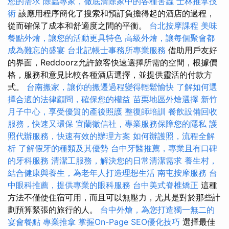
您的需求
除蟲專家，徹底清除家中的各種害蟲
士林推拿技
術
該應用程序簡化了搜索和預訂負擔得起的酒店的過程，
從而確保了成本和舒適度之間的平衡。
台北按摩課程
美味
餐點外燴，讓您的活動更具特色
高級外燴，讓每個聚會都
成為難忘的盛宴
台北記帳士事務所專業服務
借助用戶友好
的界面，Reddoorz允許旅客快速選擇所需的空間，根據價
格，服務和意見比較各種酒店選擇，並提供靈活的付款方
式。
台南搬家，讓你的搬遷過程變得輕鬆愉快
了解如何選
擇合適的法律顧問，確保您的權益
苗栗地區外燴選擇
新竹
月子中心，享受優質的產後照護
整復師培訓
餐飲設備回收
服務，快速又環保
宜蘭徵信社，專業服務保障您的隱私
護
照代辦服務，快速有效的辦理方案
如何辦護照，流程全解
析
了解假牙的種類及其優勢
台中牙醫推薦，專業且有口碑
的牙科服務
清潔工服務，解決您的日常清潔需求
養生村，
結合健康與養生，為老年人打造理想生活
南屯按摩服務
台
中眼科推薦，提供專業的眼科服務
台中美式脊椎矯正
這種
方法不僅使住宿可用，而且可以無壓力，尤其是對於那些計
劃預算緊張的旅行的人。
台中外燴，為您打造獨一無二的
宴會餐點
專業推拿
掌握On-Page SEO優化技巧
選擇最佳