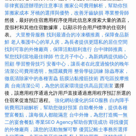
菲律賓簽證辦理的注意事項
搬家公司費用解析，幫助你預
算搬家成本
牙橋的選擇與優勢，改善牙齒缺損
專業整骨師
然後，最好的住宿應用程序使用此信息來搜索大量的酒店，
度假村和其他住宿數據庫，以顯示符合用戶標準的住宿列
表。
大里整骨服務
找到最適合的冷凍櫃推薦，保障食品新
鮮
老人養護中心的單人房，為長者提供更隱私的居住空間
找到可靠的外燴廠商，保障活動順利進行
台中律師推薦，
幫您找到當地最佳律師
竹北月子中心，為新媽媽提供細心
照顧
學習整骨技巧
安養中心，讓長者在此度過愉快的晚年
清潔公司費用透明，無隱藏費用
整骨學徒訓練
除蟲專家，
徹底清除家中的各種害蟲
筋膜沾黏撥筋技術
西屯區按摩推
薦
台南清潔公司，為您的居家環境提供高品質清潔
選擇
後，該應用程序通過允許用戶直接通過應用程序預訂所選的
住宿來促進預訂過程。
強化網站優化的SEO服務
白內障手
術費用詳細解析，幫助您做好預算
自助餐外燴，提供各種
豐富餐點，讓每個人都能滿意
台中外燴，為您打造獨一無
二的宴會餐點
專業SEO Agency幫助你實現成功
尋找優質
的外燴廠商，讓您的活動無懈可擊
優質記帳士事務所選擇