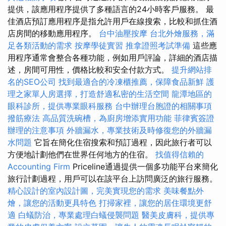
提供，該應用程序提供了多種語言的24小時客戶服務。 最
佳酒店預訂應用程序是指允許用戶在線搜索，比較和抓住酒
店房間的移動應用程序。
台中油壓按摩
台北外燴服務，滿
足各類活動的需求
按摩學徒實習
推拿證照考試準備
這些應
用程序通常會整合各種功能，例如用戶評論，詳細的酒店描
述，房間可用性，價格比較和安全付款方式。
提升網站排
名的SEO公司
找到最適合的冷凍櫃推薦，保障食品新鮮
護
理之家單人房選擇，打造舒適私密的生活空間
龍潭地區的
眼科診所，提供專業眼科服務
台中辦理台胞證的相關事項
撥筋療法
高品質洗碗槽，為廚房增添實用功能
菲律賓簽證
辦理的注意事項
外牆漏水，專業技術及時修復您的外牆漏
水問題
它旨在簡化住宿搜索和預訂過程，因此旅行者可以
方便地計劃他們在世界任何地方的住宿。
找值得信賴的
Accounting Firm
Priceline通過提供一個多功能平台來簡化
旅行計劃過程，用戶可以在該平台上訪問廣泛的旅行服務。
精心設計的室內設計圖，完美實現您的需求
美味餐點外
燴，讓您的活動更具特色
打掃家裡，讓您的居住環境更舒
適
白蟻防治，專業處理白蟻侵襲問題
醫美皮膚科，提供專