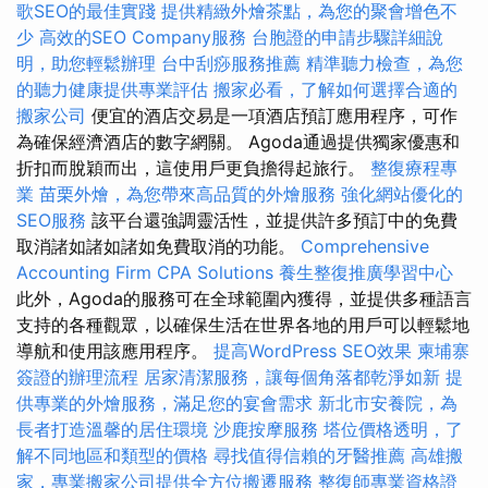
歌SEO的最佳實踐
提供精緻外燴茶點，為您的聚會增色不
少
高效的SEO Company服務
台胞證的申請步驟詳細說
明，助您輕鬆辦理
台中刮痧服務推薦
精準聽力檢查，為您
的聽力健康提供專業評估
搬家必看，了解如何選擇合適的
搬家公司
便宜的酒店交易是一項酒店預訂應用程序，可作
為確保經濟酒店的數字網關。 Agoda通過提供獨家優惠和
折扣而脫穎而出，這使用戶更負擔得起旅行。
整復療程專
業
苗栗外燴，為您帶來高品質的外燴服務
強化網站優化的
SEO服務
該平台還強調靈活性，並提供許多預訂中的免費
取消諸如諸如諸如免費取消的功能。
Comprehensive
Accounting Firm CPA Solutions
養生整復推廣學習中心
此外，Agoda的服務可在全球範圍內獲得，並提供多種語言
支持的各種觀眾，以確保生活在世界各地的用戶可以輕鬆地
導航和使用該應用程序。
提高WordPress SEO效果
柬埔寨
簽證的辦理流程
居家清潔服務，讓每個角落都乾淨如新
提
供專業的外燴服務，滿足您的宴會需求
新北市安養院，為
長者打造溫馨的居住環境
沙鹿按摩服務
塔位價格透明，了
解不同地區和類型的價格
尋找值得信賴的牙醫推薦
高雄搬
家，專業搬家公司提供全方位搬遷服務
整復師專業資格證