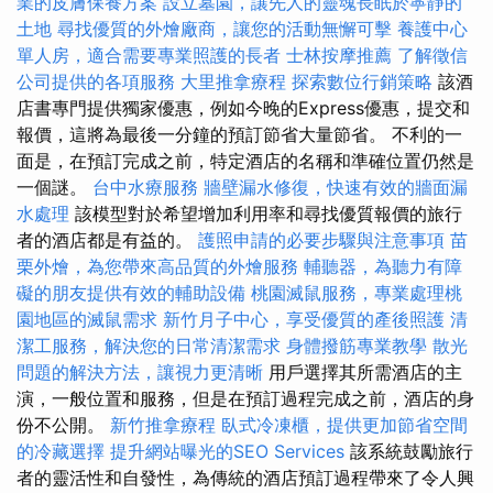
業的皮膚保養方案
設立墓園，讓先人的靈魂長眠於寧靜的
土地
尋找優質的外燴廠商，讓您的活動無懈可擊
養護中心
單人房，適合需要專業照護的長者
士林按摩推薦
了解徵信
公司提供的各項服務
大里推拿療程
探索數位行銷策略
該酒
店書專門提供獨家優惠，例如今晚的Express優惠，提交和
報價，這將為最後一分鐘的預訂節省大量節省。 不利的一
面是，在預訂完成之前，特定酒店的名稱和準確位置仍然是
一個謎。
台中水療服務
牆壁漏水修復，快速有效的牆面漏
水處理
該模型對於希望增加利用率和尋找優質報價的旅行
者的酒店都是有益的。
護照申請的必要步驟與注意事項
苗
栗外燴，為您帶來高品質的外燴服務
輔聽器，為聽力有障
礙的朋友提供有效的輔助設備
桃園滅鼠服務，專業處理桃
園地區的滅鼠需求
新竹月子中心，享受優質的產後照護
清
潔工服務，解決您的日常清潔需求
身體撥筋專業教學
散光
問題的解決方法，讓視力更清晰
用戶選擇其所需酒店的主
演，一般位置和服務，但是在預訂過程完成之前，酒店的身
份不公開。
新竹推拿療程
臥式冷凍櫃，提供更加節省空間
的冷藏選擇
提升網站曝光的SEO Services
該系統鼓勵旅行
者的靈活性和自發性，為傳統的酒店預訂過程帶來了令人興