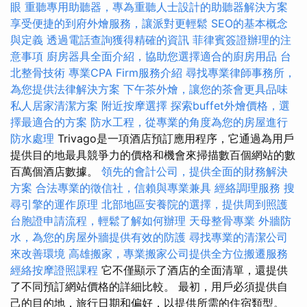
眼
重聽專用助聽器，專為重聽人士設計的助聽器解決方案
享受便捷的到府外燴服務，讓派對更輕鬆
SEO的基本概念
與定義
透過電話查詢獲得精確的資訊
菲律賓簽證辦理的注
意事項
廚房器具全面介紹，協助您選擇適合的廚房用品
台
北整骨技術
專業CPA Firm服務介紹
尋找專業律師事務所，
為您提供法律解決方案
下午茶外燴，讓您的茶會更具品味
私人居家清潔方案
附近按摩選擇
探索buffet外燴價格，選
擇最適合的方案
防水工程，從專業的角度為您的房屋進行
防水處理
Trivago是一項酒店預訂應用程序，它通過為用戶
提供目的地最具競爭力的價格和機會來掃描數百個網站的數
百萬個酒店數據。
領先的會計公司，提供全面的財務解決
方案
合法專業的徵信社，信賴與專業兼具
經絡調理服務
搜
尋引擎的運作原理
北部地區安養院的選擇，提供周到照護
台胞證申請流程，輕鬆了解如何辦理
天母整骨專業
外牆防
水，為您的房屋外牆提供有效的防護
尋找專業的清潔公司
來改善環境
高雄搬家，專業搬家公司提供全方位搬遷服務
經絡按摩證照課程
它不僅顯示了酒店的全面清單，還提供
了不同預訂網站價格的詳細比較。 最初，用戶必須提供自
己的目的地，旅行日期和偏好，以提供所需的住宿類型。