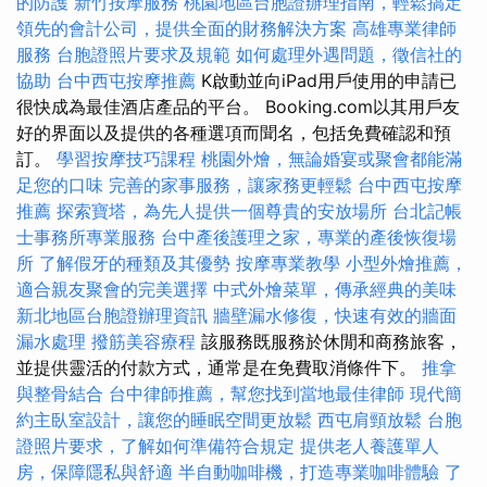
的防護
新竹按摩服務
桃園地區台胞證辦理指南，輕鬆搞定
領先的會計公司，提供全面的財務解決方案
高雄專業律師
服務
台胞證照片要求及規範
如何處理外遇問題，徵信社的
協助
台中西屯按摩推薦
K啟動並向iPad用戶使用的申請已
很快成為最佳酒店產品的平台。 Booking.com以其用戶友
好的界面以及提供的各種選項而聞名，包括免費確認和預
訂。
學習按摩技巧課程
桃園外燴，無論婚宴或聚會都能滿
足您的口味
完善的家事服務，讓家務更輕鬆
台中西屯按摩
推薦
探索寶塔，為先人提供一個尊貴的安放場所
台北記帳
士事務所專業服務
台中產後護理之家，專業的產後恢復場
所
了解假牙的種類及其優勢
按摩專業教學
小型外燴推薦，
適合親友聚會的完美選擇
中式外燴菜單，傳承經典的美味
新北地區台胞證辦理資訊
牆壁漏水修復，快速有效的牆面
漏水處理
撥筋美容療程
該服務既服務於休閒和商務旅客，
並提供靈活的付款方式，通常是在免費取消條件下。
推拿
與整骨結合
台中律師推薦，幫您找到當地最佳律師
現代簡
約主臥室設計，讓您的睡眠空間更放鬆
西屯肩頸放鬆
台胞
證照片要求，了解如何準備符合規定
提供老人養護單人
房，保障隱私與舒適
半自動咖啡機，打造專業咖啡體驗
了