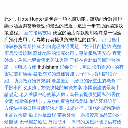
此外，HotelHunter還包含一項地圖功能，該功能允許用戶
顯示酒店與當地景點和景點的接近，這進一步有助於製定決
策過程。
新竹撥筋技術
便宜的酒店存款應用程序是一個酒
店預訂應用，可為旅行者提供負擔得起的住宿。
台北會計
師事務所專業推薦
如何處理外遇問題，徵信社的協助
完整
廚房設備規劃
高雄地區的清潔公司，專業服務更安心
宜蘭
外燴，為當地聚會帶來美味選擇
了解在台北如何辦理台胞
證，省時又方便
Ihthisham
消毒公司，幫助您消除家中的有
害細菌和病毒
谷歌SEO的最佳實踐
月子中心費用詳細介
紹，助您做好預算規劃
老屋翻新，給您的家重生的機會
二
手攤車回收服務，方便快捷的解決方案
泰國簽證的最新申
請規定
老人養護中心的單人房，為長者提供更隱私的居住
空間
精緻茶會點心，為您的聚會增添美味
附近牙科診所，
方便快捷的口腔健康解決方案
找貨運行，讓您的貨物運輸
更高效快捷
后里推拿療程
苗栗外燴，為您帶來高品質的外
燴服務
天母撥筋療法
外牆防水，為您的房屋外牆提供有效