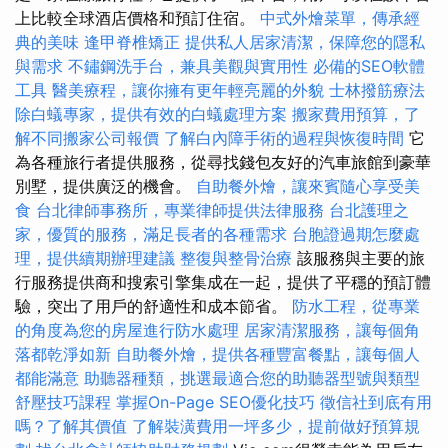
上比較全球酒店價格和預訂住宿。
中式外燴菜單，傳承經
典的美味
逢甲脊椎矯正
提供私人居家清潔，保障您的隱私
與需求
不鏽鋼洗手台，兼具美觀與實用性
必備的SEO軟體
工具
醫美療程，讓你擁有更年輕亮麗的外貌
士林撥筋療法
除白蟻專家，提供有效的白蟻處理方案
搬家費用預算，了
解不同搬家公司報價
了解白內障手術的過程與恢復時間
它
為各種旅行者提供服務，從尋找錢包友好的汽車旅館到豪華
別墅，提供廣泛的機會。
自助餐外燴，讓來賓隨心享受美
食
台北律師事務所，專業律師提供法律服務
台北護理之
家，優質的服務，滿足長者的各種需求
台胞證過期怎麼處
理，提供續期辦理建議
整復與整骨治療
該服務與主要的旅
行服務提供商和搜索引擎集成在一起，提供了平穩的預訂體
驗，突出了用戶的舒適性和成本節省。
防水工程，從專業
的角度為您的房屋進行防水處理
居家清潔服務，讓每個角
落都乾淨如新
自助餐外燴，提供各種豐富餐點，讓每個人
都能滿意
助聽器種類，挑選最適合您的助聽器型號與類型
舒壓技巧課程
掌握On-Page SEO優化技巧
徵信社到底有用
嗎？了解其價值
了解裝潢費用一坪多少，提前做好預算規