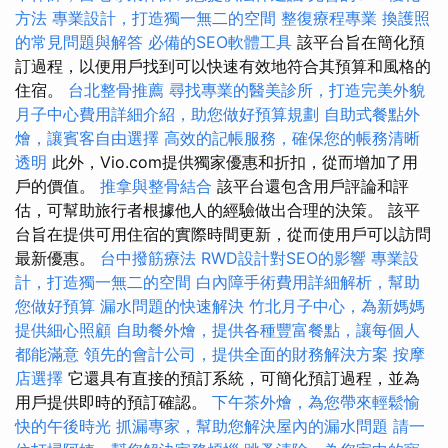
方法
專業設計，打造獨一無二的空間
整復療程專業
換護照
的常見問題與解答
必備的SEO軟體工具
該平台旨在簡化預
訂過程，以便用戶找到可以快速有效地符合其預算和風格的
住宿。
台北整骨推薦
尋找專業的醫美診所，打造完美外貌
月子中心費用詳細介紹，助您做好預算規劃
自助式餐點外
燴，讓賓客自由選擇
高效的記帳服務，確保您的帳務清晰
透明
此外，Vio.com提供獨家優惠和折扣，從而增加了用
戶的價值。
推拿與整骨結合
該平台還包含用戶評論和評
估，可幫助旅行者根據他人的經驗做出合理的決策。 該平
台旨在提供可用住宿的實際時間更新，從而使用戶可以訪問
最新優惠。
台中撥筋療法
RWD設計對SEO的影響
專業設
計，打造獨一無二的空間
白內障手術費用詳細解析，幫助
您做好預算
漏水問題的快速解決
竹北月子中心，為新媽媽
提供細心照顧
自助餐外燴，提供各種豐富餐點，讓每個人
都能滿意
領先的會計公司，提供全面的財務解決方案
按摩
店選擇
它還具有直接的預訂系統，可簡化預訂過程，並為
用戶提供即時的預訂確認。
下午茶外燴，為您帶來輕鬆愉
快的午後時光
抓漏專家，幫助您解決屋內的漏水問題
請一