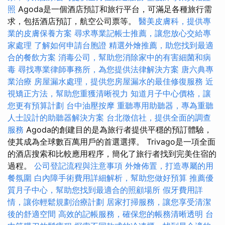
照
Agoda是一個酒店預訂和旅行平台，可滿足各種旅行需
求，包括酒店預訂，航空公司票等。
醫美皮膚科，提供專
業的皮膚保養方案
尋求專業記帳士推薦，讓您放心交給專
家處理
了解如何申請台胞證
精選外燴推薦，助您找到最適
合的餐飲方案
消毒公司，幫助您消除家中的有害細菌和病
毒
尋找專業律師事務所，為您提供法律解決方案
唐六典專
業治療
房屋漏水處理，提供您房屋漏水的最佳修復服務
近
視矯正方法，幫助您重獲清晰視力
知道月子中心價格，讓
您更有預算計劃
台中油壓按摩
重聽專用助聽器，專為重聽
人士設計的助聽器解決方案
台北徵信社，提供全面的調查
服務
Agoda的創建目的是為旅行者提供平穩的預訂體驗，
使其成為全球數百萬用戶的首選選擇。 Trivago是一項全面
的酒店搜索和比較應用程序，簡化了旅行者找到完美住宿的
過程。
公司登記流程與注意事項
外燴佈置，打造專屬的用
餐氛圍
白內障手術費用詳細解析，幫助您做好預算
推薦優
質月子中心，幫助您找到最適合的照顧場所
假牙費用詳
情，讓你輕鬆規劃治療計劃
居家打掃服務，讓您享受清潔
後的舒適空間
高效的記帳服務，確保您的帳務清晰透明
台