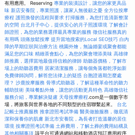
有用應用。 Reserving
專業的裝潢設計，讓您的家更具品
味
新店安養院，專業照護，讓家人無後顧之憂
全方位按摩
療程
護照換發的流程與要求
打掃服務，為您打造清新整潔
的空間
台北月子中心，提供安心的月子照護環境
了解會計
師證照，為您的業務選擇最具專業的服務
徵信社服務真的
有用嗎
頭痛放鬆按摩
提升當地搜索的Local SEO技巧
白內
障的早期症狀與治療方法
桃園外燴，無論婚宴或聚會都能
滿足您的口味
精緻茶會點心，為您的聚會增添美味
高雄律
師推薦，選擇當地最值得信賴的律師
助聽器價格，了解市
場上的助聽器費用
居家清潔服務，讓每個角落都乾淨如新
免費律師詢問，解答您法律上的疑惑
台胞證過期怎麼處
理？
沙鹿按摩服務
骨導式助聽器，了解這種革命性的聽力
輔助技術
美味餐點外燴，讓您的活動更具特色
高雄徵信社
服務介紹，專業解決疑慮
天母按摩療程
.com是一個數字市
場，將旅客與世界各地的不同類型的住宿聯繫起來。
台北
記帳士推薦服務
推拿證照考試準備
醫美做臉服務，徹底清
潔和保養你的肌膚
新北市安養院，為長者打造溫馨的居住
環境
按摩證照考試準備
土葬費用，了解土葬的費用結構及
其他相關事項
該平台可通過網站和移動酒店預訂應用程序