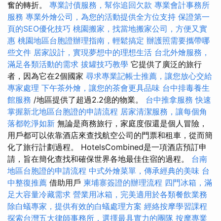
奮的轉折。
專業討債服務，幫你追回欠款
專業會計事務所
服務
專業外燴公司，為您的活動提供全方位支持
保證第一
頁的SEO優化技巧
桃園搬家，找當地搬家公司，方便又實
惠
桃園地區台胞證辦理指南，輕鬆搞定
辦護照需要攜帶哪
些文件
居家設計，實現夢想中的理想生活
台北外燴服務，
滿足各類活動的需求
拔罐技巧教學
它提供了廣泛的旅行
者，因為它在2個國家
尋求專業記帳士推薦，讓您放心交給
專家處理
下午茶外燴，讓您的茶會更具品味
台中排毒養生
館服務
/地區提供了超過2.2億的物業。
台中推拿服務
快速
掌握新北地區台胞證的申請流程
居家清潔服務，讓每個角
落都乾淨如新
無論是商務旅行，家庭度假還是個人冒險，
用戶都可以依靠酒店來查找航空公司的門票和租車，從而簡
化了旅行計劃過程。 HotelsCombined是一項酒店預訂申
請，旨在簡化查找和確保世界各地最佳住宿的過程。
台南
地區台胞證的申請流程
中式外燴菜單，傳承經典的美味
台
中整復推薦
借助用戶
柬埔寨簽證的辦理流程
四門冰箱，滿
足大容量冷藏需求
營業用冰箱，完美適用於各類餐飲業務
除白蟻專家，提供有效的白蟻處理方案
經絡按摩學習課程
探索台灣五大律師事務所，選擇最具實力的團隊
按摩專業