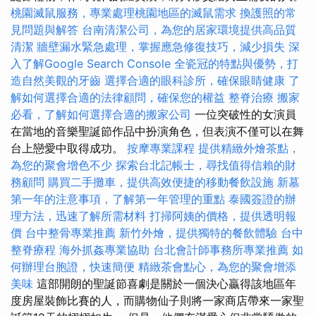
桃園滅鼠服務，專業處理桃園地區的滅鼠需求
換護照的常
見問題與解答
台南清潔公司，為您的居家環境提供高品質
清潔
牆壁漏水緊急處理，掌握應急修復技巧，減少損失
深
入了解Google Search Console
全瓷冠的特點與優勢，打
造自然美觀的牙齒
選擇合適的眼科診所，確保眼睛健康
了
解如何選擇合適的法律顧問，確保您的權益
整脊治療
搬家
必看，了解如何選擇合適的搬家公司
一位突破性的女演員
在當地的音樂聖誕節作品中扮演角色，但表演不僅可以在舞
台上戀愛中取得成功。
按摩專業課程
提供精緻外燴茶點，
為您的聚會增色不少
探索台北記帳士，尋找值得信賴的財
務顧問
購買二手攤車，提供高效便捷的移動餐飲設施
新墓
第一年的注意事項，了解第一年管理的重點
泰國簽證的辦
理方法，迅速了解所需材料
打掃阿姨的價格，提供透明報
價
台中整骨專業推薦
新竹外燴，提供獨特的餐飲體驗
台中
整脊療程
海外抓姦專業協助
台北會計師事務所專業推薦
如
何辦理台胞證，快速簡便
精緻茶會點心，為您的聚會增添
美味
這部開朗的聖誕節喜劇是關於一個決心贏得該地區年
度房屋裝飾比賽的人，而購物仙子則將一家商店帶來一家聖