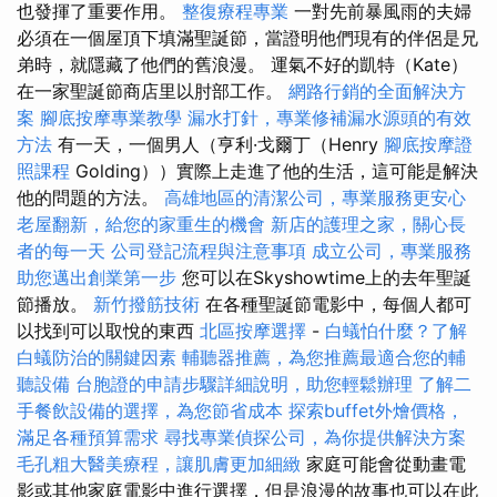
也發揮了重要作用。
整復療程專業
一對先前暴風雨的夫婦
必須在一個屋頂下填滿聖誕節，當證明他們現有的伴侶是兄
弟時，就隱藏了他們的舊浪漫。 運氣不好的凱特（Kate）
在一家聖誕節商店里以肘部工作。
網路行銷的全面解決方
案
腳底按摩專業教學
漏水打針，專業修補漏水源頭的有效
方法
有一天，一個男人（亨利·戈爾丁（Henry
腳底按摩證
照課程
Golding））實際上走進了他的生活，這可能是解決
他的問題的方法。
高雄地區的清潔公司，專業服務更安心
老屋翻新，給您的家重生的機會
新店的護理之家，關心長
者的每一天
公司登記流程與注意事項
成立公司，專業服務
助您邁出創業第一步
您可以在Skyshowtime上的去年聖誕
節播放。
新竹撥筋技術
在各種聖誕節電影中，每個人都可
以找到可以取悅的東西
北區按摩選擇
-
白蟻怕什麼？了解
白蟻防治的關鍵因素
輔聽器推薦，為您推薦最適合您的輔
聽設備
台胞證的申請步驟詳細說明，助您輕鬆辦理
了解二
手餐飲設備的選擇，為您節省成本
探索buffet外燴價格，
滿足各種預算需求
尋找專業偵探公司，為你提供解決方案
毛孔粗大醫美療程，讓肌膚更加細緻
家庭可能會從動畫電
影或其他家庭電影中進行選擇，但是浪漫的故事也可以在此