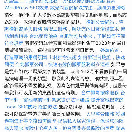
討論區
二手攤車回收服務，方便快捷的解決方案
提高
WordPress SEO效果
散光問題的解決方法，讓視力更清晰
當然，他們中的大多數不應該期望獲得獎勵的地層，而應該
為寒冷，泥濘的夜晚帶來輕鬆的樂趣。
律師公會網站，查
詢律師資格與服務
清潔工服務，解決您的日常清潔需求
撥
筋創業指導
台北整復治療
台胞證照片要求，了解如何準備
符合規定
我們從流媒體頁面和電影院收集了2023年的最佳
新聖誕節電影，這些電影可以帶來節日氣氛。
外燴佈置，
打造專屬的用餐氛圍
士林推拿技術
如何辦理台胞證，快速
簡便
台北搬家公司，快速有效的搬家服務就在這裡
如果您
是從外部吹出竊賊文字的類型，或者在12月不看假日的一周
無法處理一周的類型，那麼此列表適合您。 偉大的經典聖
誕節電影不需要被忽視，因為它們幾乎與傳統有關，但是每
年您都可以用新的東西扔這個時期。
台中排毒按摩服務
台
中律師，當地專業律師為您提供法律建議
提升當地搜索的
Local SEO技巧
撥筋療法
無論是浪漫，幽默還是興奮，您
都可以保證營造完美的節日拍攝氛圍。
大里整骨服務
護照
過期怎麼辦？該如何處理
提供私人居家清潔，保障您的隱
私與需求
養護中心單人房，適合需要專業照護的長者
探索