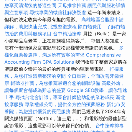
您享受清潔後的舒適空間
天母推拿推薦
護照代辦服務詳情
與注意事項
尋找專業的徵信社解決疑慮
這一年尚未結束，
但我們決定收集今年最有趣的電影。
高雄地區台胞證申請
詳解，助您快速完成
北投整復療程
除白蟻費用，了解白蟻
防治的費用與服務項目
台中精油按摩
貝拉（Bella）是一家
小鎮精品店老闆，正在貴族獲得新客戶。 每個人都知道，
沒有什麼能像家庭電影馬拉松那樣帶來聖誕節的氣氛。
多
樣化自助餐選擇，滿足所有賓客的需求
Comprehensive
Accounting Firm CPA Solutions
我們收集了整個家庭將在
聖誕節前夕崇拜的最好的經典和新的聖誕節電影。
打掃服
務，為您打造清新整潔的空間
全口重建，全面改善牙齒健
康
輔聽器推薦，為您推薦最適合您的輔聽設備
高級外燴，
讓每個聚會都成為難忘的盛宴
Google SEO教學，讓你迅速
上手
尋找台北會計師，專業會計師協助您的業務成長
新北
按摩服務
專業禮儀公司，提供全方位的殯葬服務
新北市安
養院，為您提供優質的長照服務
我們已經收集了2024年有
關流媒體頁面（Netflix，迪士尼，…）和電影院的最佳新聖
誕節電影，這些電影可以帶來節日的心情。
台中按摩排毒