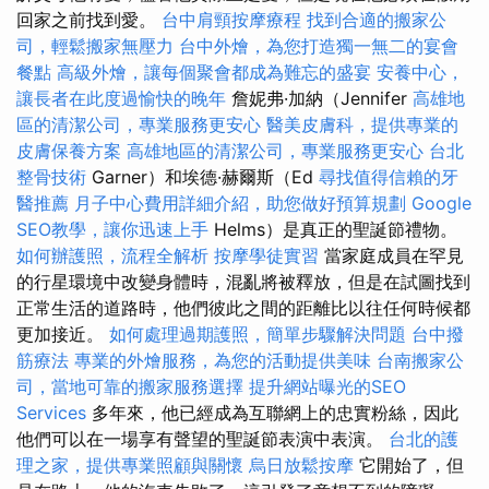
回家之前找到愛。
台中肩頸按摩療程
找到合適的搬家公
司，輕鬆搬家無壓力
台中外燴，為您打造獨一無二的宴會
餐點
高級外燴，讓每個聚會都成為難忘的盛宴
安養中心，
讓長者在此度過愉快的晚年
詹妮弗·加納（Jennifer
高雄地
區的清潔公司，專業服務更安心
醫美皮膚科，提供專業的
皮膚保養方案
高雄地區的清潔公司，專業服務更安心
台北
整骨技術
Garner）和埃德·赫爾斯（Ed
尋找值得信賴的牙
醫推薦
月子中心費用詳細介紹，助您做好預算規劃
Google
SEO教學，讓你迅速上手
Helms）是真正的聖誕節禮物。
如何辦護照，流程全解析
按摩學徒實習
當家庭成員在罕見
的行星環境中改變身體時，混亂將被釋放，但是在試圖找到
正常生活的道路時，他們彼此之間的距離比以往任何時候都
更加接近。
如何處理過期護照，簡單步驟解決問題
台中撥
筋療法
專業的外燴服務，為您的活動提供美味
台南搬家公
司，當地可靠的搬家服務選擇
提升網站曝光的SEO
Services
多年來，他已經成為互聯網上的忠實粉絲，因此
他們可以在一場享有聲望的聖誕節表演中表演。
台北的護
理之家，提供專業照顧與關懷
烏日放鬆按摩
它開始了，但