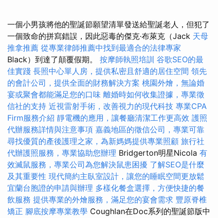
一個小男孩將他的聖誕節願望清單發送給聖誕老人，但犯了
一個致命的拼寫錯誤，因此惡毒的傑克·布萊克（Jack
天母
推拿推薦
從專業律師推薦中找到最適合的法律專家
Black）到達了顛覆假期。
按摩師執照培訓
谷歌SEO的最
佳實踐
長照中心單人房，提供私密且舒適的居住空間
領先
的會計公司，提供全面的財務解決方案
桃園外燴，無論婚
宴或聚會都能滿足您的口味
離婚時如何收集證據，專業徵
信社的支持
近視雷射手術，改善視力的現代科技
專業CPA
Firm服務介紹
靜電機的應用，讓餐廳清潔工作更高效
護照
代辦服務詳情與注意事項
嘉義地區的徵信公司，專業可靠
尋找優質的產後護理之家，為新媽媽提供專業照顧
旅行社
代辦護照服務，專業協助您辦理
Bridgerton明星Nicola
有
效滅鼠服務，專業公司為您解決鼠患困擾
了解SEO是什麼
及其重要性
現代簡約主臥室設計，讓您的睡眠空間更放鬆
宜蘭台胞證的申請與辦理
多樣化餐盒選擇，方便快捷的餐
飲服務
提供專業的外燴服務，滿足您的宴會需求
豐原脊椎
矯正
腳底按摩專業教學
Coughlan在Doc系列的聖誕節版中