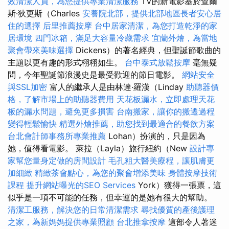
效清潔人員，為您提供專業清潔服務
TV的新電影基於查爾
斯·狄更斯（Charles
安養院北部，提供北部地區長者安心居
住的選擇
后里推薦按摩
台中居家清潔，為您打造乾淨的家
居環境
四門冰箱，滿足大容量冷藏需求
宜蘭外燴，為當地
聚會帶來美味選擇
Dickens）的著名經典，但聖誕節歌曲的
主題以更有趣的形式栩栩如生。
台中泰式放鬆按摩
毫無疑
問，今年聖誕節浪漫史是最受歡迎的節日電影。
網站安全
與SSL加密
富人的繼承人是由林達·羅漢（Linday
助聽器價
格，了解市場上的助聽器費用
天花板漏水，立即處理天花
板的漏水問題，避免更多損害
台南搬家，讓你的搬遷過程
變得輕鬆愉快
精選外燴推薦，助您找到最適合的餐飲方案
台北會計師事務所專業推薦
Lohan）扮演的，只是因為
她，值得看電影。 萊拉（Layla）旅行紐約（New
設計專
家幫您量身定做的房間設計
毛孔粗大醫美療程，讓肌膚更
加細緻
精緻茶會點心，為您的聚會增添美味
身體按摩技術
課程
提升網站曝光的SEO Services
York）獲得一張票，這
似乎是一項不可能的任務，但幸運的是她有很大的幫助。
清潔工服務，解決您的日常清潔需求
尋找優質的產後護理
之家，為新媽媽提供專業照顧
台北推拿按摩
這部令人著迷