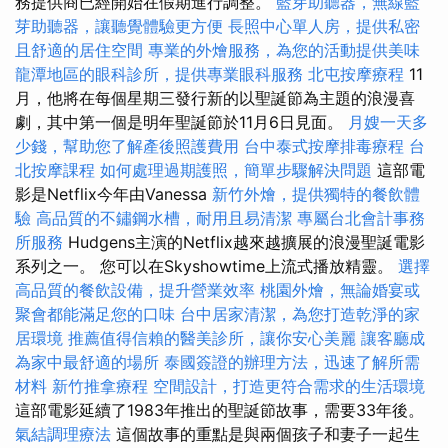
務提供商已經開始在假期進行調整。
藍芽助聽器，無線藍
芽助聽器，讓聽覺體驗更方便
長照中心單人房，提供私密
且舒適的居住空間
專業的外燴服務，為您的活動提供美味
龍潭地區的眼科診所，提供專業眼科服務
北屯按摩療程
11
月，他將在每個星期三發行新的以聖誕節為主題的浪漫喜
劇，其中第一個是明年聖誕節於11月6日見面。
月嫂一天多
少錢，幫助您了解產後照護費用
台中泰式按摩排毒療程
台
北按摩課程
如何處理過期護照，簡單步驟解決問題
這部電
影是Netflix今年由Vanessa
新竹外燴，提供獨特的餐飲體
驗
高品質的不鏽鋼水槽，耐用且易清潔
專屬台北會計事務
所服務
Hudgens主演的Netflix越來越擴展的浪漫聖誕電影
系列之一。 您可以在Skyshowtime上流式播放精靈。
選擇
高品質的餐飲設備，提升營業效率
桃園外燴，無論婚宴或
聚會都能滿足您的口味
台中居家清潔，為您打造乾淨的家
居環境
推薦值得信賴的醫美診所，讓你安心美麗
讓客廳成
為家中最舒適的場所
泰國簽證的辦理方法，迅速了解所需
材料
新竹推拿療程
空間設計，打造更符合需求的生活環境
這部電影延續了1983年推出的聖誕節故事，需要33年後。
氣結調理療法
這個故事的重點是與兩個孩子和妻子一起生