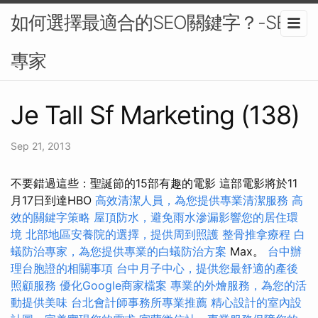
如何選擇最適合的SEO關鍵字？-SEO
專家
Je Tall Sf Marketing (138)
Sep 21, 2013
不要錯過這些：聖誕節的15部有趣的電影 這部電影將於11
月17日到達HBO
高效清潔人員，為您提供專業清潔服務
高
效的關鍵字策略
屋頂防水，避免雨水滲漏影響您的居住環
境
北部地區安養院的選擇，提供周到照護
整骨推拿療程
白
蟻防治專家，為您提供專業的白蟻防治方案
Max。
台中辦
理台胞證的相關事項
台中月子中心，提供您最舒適的產後
照顧服務
優化Google商家檔案
專業的外燴服務，為您的活
動提供美味
台北會計師事務所專業推薦
精心設計的室內設