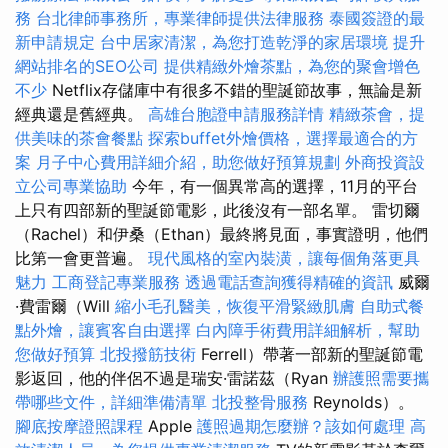
務
台北律師事務所，專業律師提供法律服務
泰國簽證的最
新申請規定
台中居家清潔，為您打造乾淨的家居環境
提升
網站排名的SEO公司
提供精緻外燴茶點，為您的聚會增色
不少
Netflix存儲庫中有很多不錯的聖誕節故事，無論是新
經典還是舊經典。
高雄台胞證申請服務詳情
精緻茶會，提
供美味的茶會餐點
探索buffet外燴價格，選擇最適合的方
案
月子中心費用詳細介紹，助您做好預算規劃
外商投資設
立公司專業協助
今年，有一個異常高的選擇，11月的平台
上只有四部新的聖誕節電影，此後沒有一部名單。 雷切爾
（Rachel）和伊桑（Ethan）最終將見面，事實證明，他們
比第一會更普遍。
現代風格的室內裝潢，讓每個角落更具
魅力
工商登記專業服務
透過電話查詢獲得精確的資訊
威爾
·費雷爾（Will
縮小毛孔醫美，恢復平滑緊緻肌膚
自助式餐
點外燴，讓賓客自由選擇
白內障手術費用詳細解析，幫助
您做好預算
北投撥筋技術
Ferrell）帶著一部新的聖誕節電
影返回，他的伴侶不過是瑞安·雷諾茲（Ryan
辦護照需要攜
帶哪些文件，詳細準備清單
北投整骨服務
Reynolds）。
腳底按摩證照課程
Apple
護照過期怎麼辦？該如何處理
高