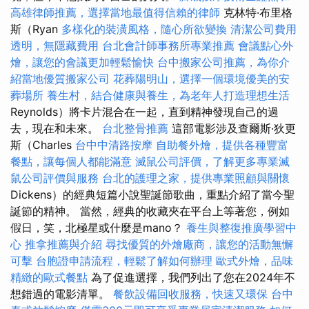
高雄律師推薦，選擇當地最值得信賴的律師
克林特·布里格
斯（Ryan
多樣化的裝潢風格，隨心所欲變換
清潔公司費用
透明，無隱藏費用
台北會計師事務所專業推薦
會議點心外
燴，讓您的會議更加輕鬆愉快
台中搬家公司推薦，為你介
紹當地優質搬家公司
花葬陽明山，選擇一個環境優美的安
葬場所
養生村，結合健康與養生，為老年人打造理想生活
Reynolds）將卡片混合在一起，直到精神發現自己的過
去，現在和未來。
台北整骨推薦
這部電影涉及查爾斯·狄更
斯（Charles
台中中清路按摩
自助餐外燴，提供各種豐富
餐點，讓每個人都能滿意
滅鼠公司評價，了解更多專業滅
鼠公司評價與服務
台北的護理之家，提供專業照顧與關懷
Dickens）的經典短篇小說聖誕節歌曲，重點介紹了當今聖
誕節的精神。 當然，經典的收藏夾在平台上等著您，例如
假日，笑，北極星或什麼是mano？
養生與整復推廣學習中
心
推拿推薦與介紹
尋找優質的外燴廠商，讓您的活動無懈
可擊
台胞證申請流程，輕鬆了解如何辦理
歐式外燴，品味
精緻的歐式餐點
為了促進選擇，我們列出了您在2024年不
想錯過的電影清單。
餐飲設備回收服務，快速又環保
台中