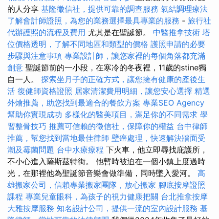
的人分享
基隆徵信社，提供可靠的調查服務
氣結調理療法
了解會計師證照，為您的業務選擇最具專業的服務
-
旅行社
代辦護照的流程及費用
尤其是在聖誕節。
中醫推拿技術
塔
位價格透明，了解不同地區和類型的價格
護照申請的必要
步驟與注意事項
專業設計師，讓您家裡的每個角落都充滿
創意
聖誕節前的一小段，在寒冷的冬夜裡，11歲的stine獨
自一人。
探索坐月子的正確方式，讓您擁有健康的產後生
活
復健師資格證照
居家清潔費用明細，讓您安心選擇
精選
外燴推薦，助您找到最適合的餐飲方案
專業SEO Agency
幫助你實現成功
多樣化的醫美項目，滿足你的不同需求
學
習整骨技巧
推薦可信賴的徵信社，保障你的權益
台中律師
推薦，幫您找到當地最佳律師
壁癌處理，快速解決牆面受
潮及霉菌問題
台中水療療程
下火車，他立即尋找庇護所，
不小心進入薩斯茲特街。 他暫時被迫在一個小鎮上度過時
光，在那裡他為聖誕節音樂會做準備，同時墜入愛河。
高
雄搬家公司，信賴專業搬家團隊，放心搬家
腳底按摩證照
課程
專業兒童眼科，為孩子的視力健康把關
台北推拿按摩
大雅按摩服務
知名設計公司，提供一流的室內設計服務
基