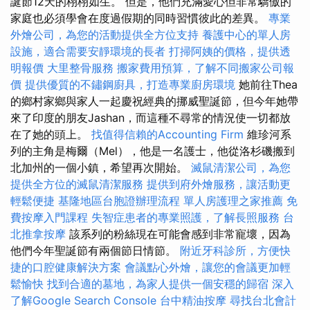
誕節12天的栩栩如生。 但是，他們充滿愛心但非常驕傲的
家庭也必須學會在度過假期的同時習慣彼此的差異。
專業
外燴公司，為您的活動提供全方位支持
養護中心的單人房
設施，適合需要安靜環境的長者
打掃阿姨的價格，提供透
明報價
大里整骨服務
搬家費用預算，了解不同搬家公司報
價
提供優質的不鏽鋼廚具，打造專業廚房環境
她前往Thea
的鄉村家鄉與家人一起慶祝經典的挪威聖誕節，但今年她帶
來了印度的朋友Jashan，而這種不尋常的情況使一切都放
在了她的頭上。
找值得信賴的Accounting Firm
維珍河系
列的主角是梅爾（Mel），他是一名護士，他從洛杉磯搬到
北加州的一個小鎮，希望再次開始。
滅鼠清潔公司，為您
提供全方位的滅鼠清潔服務
提供到府外燴服務，讓活動更
輕鬆便捷
基隆地區台胞證辦理流程
單人房護理之家推薦
免
費按摩入門課程
失智症患者的專業照護，了解長照服務
台
北推拿按摩
該系列的粉絲現在可能會感到非常寵壞，因為
他們今年聖誕節有兩個節日情節。
附近牙科診所，方便快
捷的口腔健康解決方案
會議點心外燴，讓您的會議更加輕
鬆愉快
找到合適的墓地，為家人提供一個安穩的歸宿
深入
了解Google Search Console
台中精油按摩
尋找台北會計