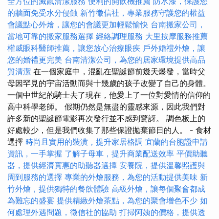
全方位的滅鼠清潔服務
便利的開飲機推薦
防水漆，保護您
的牆面免受水分侵蝕
新竹徵信社，專業服務守護您的權益
會議點心外燴，讓您的會議更加輕鬆愉快
台南搬家公司，
當地可靠的搬家服務選擇
經絡調理服務
大里按摩服務推薦
權威眼科醫師推薦，讓您放心治療眼疾
戶外婚禮外燴，讓
您的婚禮更完美
台南清潔公司，為您的居家環境提供高品
質清潔
在一個家庭中，混亂在聖誕節前幾天爆發，當時父
母因罕見的宇宙活動而與十幾歲的孩子改變了自己的身體。
一個中世紀的騎士去了現在，他愛上了一位對愛情的信仰的
高中科學老師。 假期仍然是無盡的靈感來源，因此我們對
許多新的聖誕節電影再次發行並不感到驚訝。 調色板上的
好處較少，但是我們收集了那些保證拋棄節日的人。 - 食材
選擇
時尚且實用的裝潢，提升家居格調
宜蘭的台胞證申請
資訊，一手掌握
了解子母車，提升商業配送效率
平價助聽
器，提供經濟實惠的助聽器選擇
安養院，提供溫馨照護與
周到服務的選擇
專業的外燴服務，為您的活動提供美味
新
竹外燴，提供獨特的餐飲體驗
高級外燴，讓每個聚會都成
為難忘的盛宴
提供精緻外燴茶點，為您的聚會增色不少
如
何處理外遇問題，徵信社的協助
打掃阿姨的價格，提供透