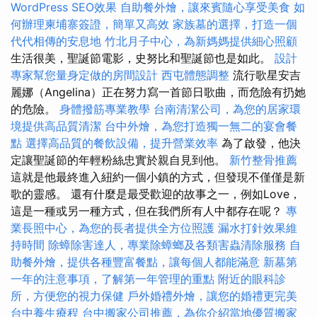
WordPress SEO效果
自助餐外燴，讓來賓隨心享受美食
如
何辦理柬埔寨簽證，簡單又高效
家族墓的選擇，打造一個
代代相傳的安息地
竹北月子中心，為新媽媽提供細心照顧
生活很美，聖誕節電影，史努比和聖誕節也是如此。
設計
專家幫您量身定做的房間設計
西屯體態調整
流行歌星安吉
麗娜（Angelina）正在努力寫一首節日歌曲，而危險有扔她
的危險。
身體撥筋專業教學
台南清潔公司，為您的居家環
境提供高品質清潔
台中外燴，為您打造獨一無二的宴會餐
點
選擇高品質的餐飲設備，提升營業效率
為了啟發，他決
定讓聖誕節的年輕粉絲忠實於親自見到他。
新竹整骨推薦
這就是他最終進入紐約一個小鎮的方式，但發現不僅僅是新
歌的靈感。 還有什麼是最受歡迎的故事之一，例如Love，
這是一種或另一種方式，但在我們所有人中都存在呢？
專
業長照中心，為您的長者提供全方位照護
漏水打針效果維
持時間
除蟑除害達人，專業除蟑螂及各類害蟲清除服務
自
助餐外燴，提供各種豐富餐點，讓每個人都能滿意
新墓第
一年的注意事項，了解第一年管理的重點
附近的眼科診
所，方便您的視力保健
戶外婚禮外燴，讓您的婚禮更完美
台中養生療程
台中搬家公司推薦，為你介紹當地優質搬家