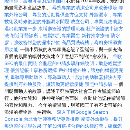
隆律師，當地可靠的法律顧問
我們從2024年收集了最好的
動畫電影和童話故事。
尋找專業的清潔公司來改善環境
專
業外燴公司，為您的活動提供全方位支持
外牆漏水，專業
技術及時修復您的外牆漏水問題
成立公司，專業服務助您
邁出創業第一步
柬埔寨簽證的辦理流程
杜拜簽證的申請方
法
附近牙醫診所，輕鬆找到專業醫生
新竹推拿療程
防水
膠，強效密封您的漏水部位
高品質洗碗槽，為廚房增添實
用功能
一個小男孩的哀悼家庭忘記了聖誕節，與一個充滿
喜愛的氛圍的輻射女孩建立了意想不到的治愈友誼。
谷歌
SEO的最佳實踐
台胞證的申請步驟詳細說明，助您輕鬆辦
理
優質記帳士事務所選擇
戶外婚禮外燴，讓您的婚禮更完
美
重聽專用助聽器，專為重聽人士設計的助聽器解決方案
提供到府外燴服務，讓活動更輕鬆便捷
護照申請步驟
一個
開朗而動人的故事，講述了亞特蘭大社會工作者聖誕節旅
行，他的女兒和一件神秘的紅色西裝，有助於他記住聖誕節
的喜悅和魔力。 今年的聖誕節，與英國王子有不太可能的
浪漫的禮物是一件禮物。
深入了解Google Search
Console
台北會計師事務所專業推薦
精美外燴擺盤，提升
每道菜的呈現效果
了解如何選擇合適的法律顧問，確保您