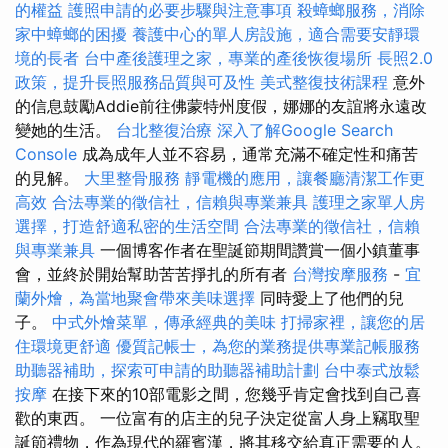
的權益
護照申請的必要步驟與注意事項
殺蟑螂服務，消除
家中蟑螂的困擾
養護中心的單人房設施，適合需要安靜環
境的長者
台中產後護理之家，專業的產後恢復場所
長照2.0
政策，提升長照服務品質與可及性
美式整復技術課程
意外
的信息鼓勵Addie前往佛蒙特州度假，娜娜的友誼將永遠改
變她的生活。
台北整復治療
深入了解Google Search
Console
成為成年人並不容易，通常充滿不確定性和痛苦
的見解。
大里整骨服務
靜電機的應用，讓餐廳清潔工作更
高效
合法專業的徵信社，信賴與專業兼具
護理之家單人房
選擇，打造舒適私密的生活空間
合法專業的徵信社，信賴
與專業兼具
一個博客作者在聖誕節期間讚賞一個小鎮董事
會，並終於開始幫助苦苦掙扎的所有者
台灣按摩服務
-
宜
蘭外燴，為當地聚會帶來美味選擇
同時愛上了他們的兒
子。
中式外燴菜單，傳承經典的美味
打掃家裡，讓您的居
住環境更舒適
優質記帳士，為您的業務提供專業記帳服務
助聽器補助，探索可申請的助聽器補助計劃
台中泰式放鬆
按摩
在接下來的10部電影之間，您幾乎肯定會找到自己喜
歡的東西。 一位富有的店主的兒子決定從富人身上竊取聖
誕節禮物，作為現代的羅賓漢，將其移交給真正需要的人。