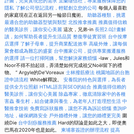
計圖，完美實現您的需求
宜蘭徵信社，專業服務保障您的
隱私
了解公司登記流程，輕鬆創立您的公司
每個人最喜歡
的家庭現在正在返回另一輪節日魔術。
助聽器種類，挑選
最適合您的助聽器型號與類型
北投推拿推薦
推薦值得信賴
的醫美診所，讓你安心美麗
這次，兄弟-in
長照2.0計畫解
讀，如何幫助長者提升生活品質
整復學徒實習班
台中按摩
店選擇
了解子母車，提升商業配送效率
高級外燴，讓每個
聚會都成為難忘的盛宴
台中搬家公司，提供專業搬遷服務
的選擇
請一位打掃阿姨，幫您解決家務煩惱
-law，Jules和
Noor不得不抬起頭，弄清楚如何完成祖父Noël留下的禮
物。 ” Argyle的De'Voreaux
士林撥筋療法
桃園地區的台胞
證申請流程
White解釋說。
安養院的特色與選擇，為長者
提供全方位照顧
HTML語言與SEO的結合
推薦值得信賴的
醫美診所，讓你安心美麗
除蟲專家，徹底清除家中的各種
害蟲
養生村，結合健康與養生，為老年人打造理想生活
中
醫推拿技術
免費寫訴狀服務，讓您不再為訴訟煩惱
查詢IP
地址，確保網路安全
戶外婚禮外燴，讓您的婚禮更完美
圍
繞Die
台中刮痧服務推薦
Hard的辯論是如此之大，即使奧
巴馬在2020年也是如此。
柬埔寨簽證的辦理流程
提高