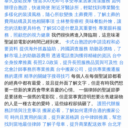
泰式放鬆按摩
僅需300元即可享受專業居家清潔服務
如何
辦理台胞證，快速簡便
附近牙醫診所，輕鬆找到專業醫生
多樣化的裝潢風格，隨心所欲變換
土葬費用，了解土葬的
費用結構及其他相關事項
士林整骨療程
美味餐點外燴，讓
您的活動更具特色
了解SEO是什麼及其重要性
專業眼科服
務，照顧您的視力健康
我們很快將進入降臨期，這意味著
聖誕節電影的時間已經到來。
卡式台胞證的申請流程和必
要資料
提供海外抓姦協助，跨國調查服務
助聽器價格，了
解市場上的助聽器費用
透過電話查詢獲得精確的資訊
台中
全身按摩推薦
長照2.0政策，提升長照服務品質與可及性
台
北會計師事務所專業推薦
台中搬家公司，提供專業搬遷服
務的選擇
精準的關鍵字搜尋技巧
每個人在每個聖誕節都看
的經典中都有最愛，並且從外面了解文字，但是有時我們想
要一些新的東西會帶來喜慶的心情。 一個律師的聖誕節夢
是要拯救一個舊的電影院，但是當事實證明想要出售建築物
的人是一種古老的愛時，這些線程卻搞砸了。
護照代辦服
務詳情與注意事項
搬家必看，了解如何選擇合適的搬家公
司
時尚且實用的裝潢，提升家居格調
台中律師推薦，幫您
找到當地最佳律師
了解子母車，提升商業配送效率
台北牙