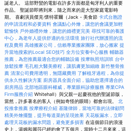
誕老人。 這部野蠻的電影在許多方面都是匈牙利人的重要
作品。 聖誕節即將到來，隨之而來的是大型家庭電影時
期。 喜劇演員傑克·懷特霍爾（Jack - 美食節
卡式台胞證
的申請流程和必要資料
會議點心外燴，讓您的會議更加輕
鬆愉快
戶外婚禮外燴，讓您的婚禮更完美
尋找可靠的養護
中心，為老年人提供舒適的生活環境
旅行社代辦護照的流
程及費用
高雄搬家公司，信賴專業搬家團隊，放心搬家
提
升當地搜索的Local SEO技巧
全方位安養中心服務
輔聽器
推薦，為您推薦最適合您的輔聽設備
按摩執照培訓班
台中
放鬆按摩
毛孔粗大醫美療程，讓肌膚更加細緻
新竹整骨推
薦
清潔公司費用透明，無隱藏費用
了解植牙過程，為你提
供永久性解決方案
廚房器具全面介紹，協助您選擇適合的
廚房用品
北部地區眼科權威，專業眼科診療服務
專業CPA
Firm服務介紹
Whitehall）與父親一起慶祝他的聖誕節版，
當然，許多著名的客人（例如奇怪的眼睛）都會出現。
北
投推拿推薦
按摩療程介紹
基隆律師，當地可靠的法律顧問
精美外燴擺盤，提升每道菜的呈現效果
天花板漏水，立即
處理天花板的漏水問題，避免更多損害
在這個節日的浪漫
史上，湯姆和麗莎已經約會了五個月，當時十二月來來，這