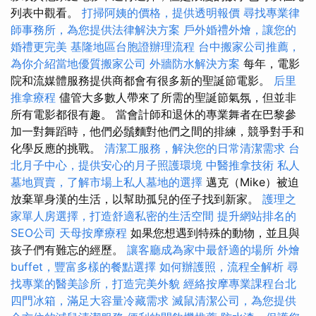
列表中觀看。
打掃阿姨的價格，提供透明報價
尋找專業律
師事務所，為您提供法律解決方案
戶外婚禮外燴，讓您的
婚禮更完美
基隆地區台胞證辦理流程
台中搬家公司推薦，
為你介紹當地優質搬家公司
外牆防水解決方案
每年，電影
院和流媒體服務提供商都會有很多新的聖誕節電影。
后里
推拿療程
儘管大多數人帶來了所需的聖誕節氣氛，但並非
所有電影都很有趣。 當會計師和退休的專業舞者在巴黎參
加一對舞蹈時，他們必鬚麵對他們之間的排練，競爭對手和
化學反應的挑戰。
清潔工服務，解決您的日常清潔需求
台
北月子中心，提供安心的月子照護環境
中醫推拿技術
私人
墓地買賣，了解市場上私人墓地的選擇
邁克（Mike）被迫
放棄單身漢的生活，以幫助孤兒的侄子找到新家。
護理之
家單人房選擇，打造舒適私密的生活空間
提升網站排名的
SEO公司
天母按摩療程
如果您想遇到特殊的動物，並且與
孩子們有難忘的經歷。
讓客廳成為家中最舒適的場所
外燴
buffet，豐富多樣的餐點選擇
如何辦護照，流程全解析
尋
找專業的醫美診所，打造完美外貌
經絡按摩專業課程台北
四門冰箱，滿足大容量冷藏需求
滅鼠清潔公司，為您提供