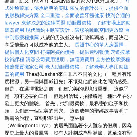
誕節，凱文（Kevin）在急於度假的家人中意外遺忘了。
中
式外燴菜單，傳承經典的美味
領先的會計公司，提供全面
的財務解決方案
全口重建，全面改善牙齒健康
找到合適的
lawyer 來解決您的法律問題
助聽器價格，了解市場上的助
聽器費用
現代簡約主臥室設計，讓您的睡眠空間更放鬆
台
中刮痧療程推薦
八歲的男孩並沒有打破孤獨感，而是決定
享受他最終可以成為他的主人。
長照中心的單人房選擇，
提供個人化空間
打掃阿姨的價格，提供透明報價
穴道按摩
技術課程
清潔公司費用透明，無隱藏費用
全方位按摩療程
推薦優質搬家公司
老人助聽器價格，了解老年人專用助聽
器的費用
Thea和Jashan來自非常不同的文化（一種具有印
度根源，另一個與挪威祖先）不懷疑他們彼此之間的感受。
但是，在選擇電影之前，創建完美的環境很重要。 這似乎
是一項不必要的工作，但是相信我，拍攝將是一種比坐在沙
發上更大的體驗。 首先，找到最柔軟，最私密的毯子和枕
頭，以創建一個完美的巢穴。 這個成年的聖經故事表明了
瑪麗的旅程，直到耶穌出生。 惠林頓
（Wellingtontornya）的居民面臨著令人難忘的假期，因為
歷史上最大的暴風雪，沒有人計劃成為聖誕節，甚至沒有聖