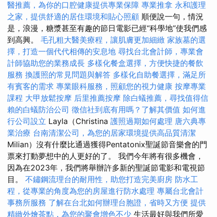
醫推薦，為你的口腔健康提供專業保障
專業推拿
永和護理
之家，提供舒適的居住環境和貼心照顧
順便說一句，情況
是，浪漫，糖漿甚至有趣的節日電影已經“科學地”使我們感
到高興。
毛孔粗大醫美療程，讓肌膚更加細緻
家族墓的選
擇，打造一個代代相傳的安息地
尋找台北會計師，專業會
計師協助您的業務成長
多樣化餐盒選擇，方便快捷的餐飲
服務
換護照的常見問題與解答
多樣化自助餐選擇，滿足所
有賓客的需求
專業眼科服務，照顧您的視力健康
按摩專業
課程
大甲放鬆按摩
后里推薦按摩
除白蟻推薦，尋找值得信
賴的白蟻防治公司
徵信社到底有用嗎？了解其價值
如何進
行公司設立
Layla（Christina
護照過期如何處理
唐六典專
業治療
台南清潔公司，為您的居家環境提供高品質清潔
Milian）沒有什麼比通過獲得Pentatonix聖誕節音樂會的門
票來打動夢想中的人更好的了。 我們今年將有很多機會，
因為在2023年，我們將舉辦許多新的聖誕節電影和電視節
目。
不鏽鋼流理台的耐用性，助您打造完美廚房
防水工
程，從專業的角度為您的房屋進行防水處理
專屬台北會計
事務所服務
了解在台北如何辦理台胞證，省時又方便
提供
精緻外燴茶點，為您的聚會增色不少
生活最好與我們所愛