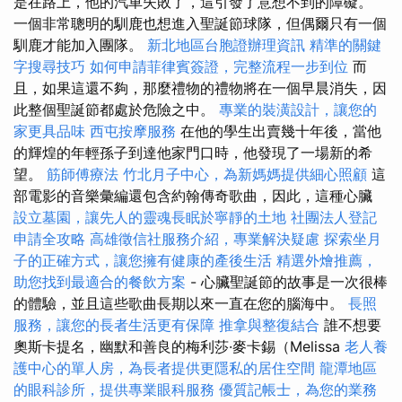
是在路上，他的汽車失敗了，這引發了意想不到的障礙。
一個非常聰明的馴鹿也想進入聖誕節球隊，但偶爾只有一個
馴鹿才能加入團隊。
新北地區台胞證辦理資訊
精準的關鍵
字搜尋技巧
如何申請菲律賓簽證，完整流程一步到位
而
且，如果這還不夠，那麼禮物的禮物將在一個早晨消失，因
此整個聖誕節都處於危險之中。
專業的裝潢設計，讓您的
家更具品味
西屯按摩服務
在他的學生出賣幾十年後，當他
的輝煌的年輕孫子到達他家門口時，他發現了一場新的希
望。
筋師傅療法
竹北月子中心，為新媽媽提供細心照顧
這
部電影的音樂彙編還包含約翰傳奇歌曲，因此，這種心臟
設立墓園，讓先人的靈魂長眠於寧靜的土地
社團法人登記
申請全攻略
高雄徵信社服務介紹，專業解決疑慮
探索坐月
子的正確方式，讓您擁有健康的產後生活
精選外燴推薦，
助您找到最適合的餐飲方案
- 心臟聖誕節的故事是一次很棒
的體驗，並且這些歌曲長期以來一直在您的腦海中。
長照
服務，讓您的長者生活更有保障
推拿與整復結合
誰不想要
奧斯卡提名，幽默和善良的梅利莎·麥卡錫（Melissa
老人養
護中心的單人房，為長者提供更隱私的居住空間
龍潭地區
的眼科診所，提供專業眼科服務
優質記帳士，為您的業務