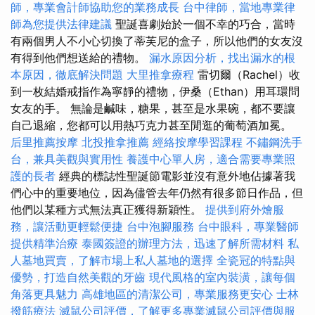
師，專業會計師協助您的業務成長
台中律師，當地專業律
師為您提供法律建議
聖誕喜劇始於一個不幸的巧合，當時
有兩個男人不小心切換了蒂芙尼的盒子，所以他們的女友沒
有得到他們想送給的禮物。
漏水原因分析，找出漏水的根
本原因，徹底解決問題
大里推拿療程
雷切爾（Rachel）收
到一枚結婚戒指作為寧靜的禮物，伊桑（Ethan）用耳環問
女友的手。 無論是鹹味，糖果，甚至是水果碗，都不要讓
自己退縮，您都可以用熱巧克力甚至閒逛的葡萄酒加冕。
后里推薦按摩
北投推拿推薦
經絡按摩學習課程
不鏽鋼洗手
台，兼具美觀與實用性
養護中心單人房，適合需要專業照
護的長者
經典的標誌性聖誕節電影並沒有意外地佔據著我
們心中的重要地位，因為儘管去年仍然有很多節日作品，但
他們以某種方式無法真正獲得新穎性。
提供到府外燴服
務，讓活動更輕鬆便捷
台中泡腳服務
台中眼科，專業醫師
提供精準治療
泰國簽證的辦理方法，迅速了解所需材料
私
人墓地買賣，了解市場上私人墓地的選擇
全瓷冠的特點與
優勢，打造自然美觀的牙齒
現代風格的室內裝潢，讓每個
角落更具魅力
高雄地區的清潔公司，專業服務更安心
士林
撥筋療法
滅鼠公司評價，了解更多專業滅鼠公司評價與服