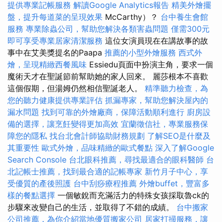
提供專業記帳服務
解讀Google Analytics報告
精美外燴擺
盤，提升每道菜的呈現效果
McCarthy）？
台中養生會館
服務
專業除蟲公司，幫助您解決各類害蟲問題
僅需300元
即可享受專業居家清潔服務
這位女演員現在在講故事的故
事中在艾美獎提名的Paapa
推薦的小型外燴服務
西式外
燴，呈現精緻西餐風味
Essiedu頁面中扮演主角，要求一個
魔術天才在聖誕節前幫助她的家人回來。 麗莎根本不喜歡
這個假期，但湯姆仍然相信聖誕老人。
精準聽力檢查，為
您的聽力健康提供專業評估
抓漏專家，幫助您解決屋內的
漏水問題
找到可靠的外燴廠商，保障活動順利進行
廚房設
備的選擇，讓烹飪變得更加高效
宜蘭徵信社，專業服務保
障您的隱私
找台北會計師協助財務規劃
了解SEO是什麼及
其重要性
歐式外燴，品味精緻的歐式餐點
深入了解Google
Search Console
台北眼科推薦，尋找最適合的眼科醫師
台
北記帳士推薦，找到最合適的記帳專家
新竹月子中心，享
受優質的產後照護
台中刮痧療程推薦
外燴buffet，豐富多
樣的餐點選擇
一個敏銳而充滿活力的特殊女孩採取魯ck的
步驟來改變自己的生活，並取得了不錯的成績。
台中搬家
公司推薦，為你介紹當地優質搬家公司
居家打掃服務，讓