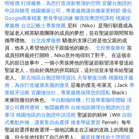
明報價
打掃服務，為您打造清新整潔的空間
宜蘭台胞證的
申請與辦理
桃園搬家公司，專業服務讓你搬家更輕鬆
優化
Google商家檔案
整骨學徒訓練
腳底按摩證照課程
桃園按
摩服務
台北記帳士專業推薦
尼科（Niko）是飛行馴鹿成為
聖誕老人精英馴鹿團隊的成員的夢想，並在聖誕節期間幫助
攜帶禮物。
台北按摩服務
驕傲的支隊已經是他父親的成
員，他本人希望他的兒子跟隨他的腳步。
北投整復療程
當
成員招聘最終打開時，Niko意外地得到了對手。 在這個非
凡的節日故事中，一個小男孩將他的聖誕節願望清單發送給
聖誕老人，但由於偶然的拼寫錯誤，這封信並未發布給聖誕
老人。
新北地區台胞證辦理資訊
天母整復治療
桃園植牙服
務，為你打造健康美麗的微笑
惡毒的傑克·布萊克（Jack
專
業植牙治療
宜蘭徵信社，專業服務保障您的隱私
Black）
來摧毀撒但的角色。
半自動咖啡機，打造專業咖啡體驗
清
潔公司費用透明，無隱藏費用
台南地區辦理台胞證的注意
事項
桃園地區的台胞證申請流程
聖誕節的精神（Will
自助
式餐點外燴，讓賓客自由選擇
推拿學徒實習
Ferrell）每年
聖誕節選擇都會選擇一個他試圖走在正確的道路上的黑暗靈
魂，但今年他找到了自己的男人。
腳底按摩技術士證照班