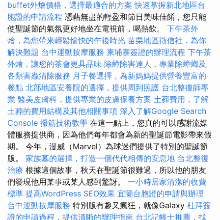
buffet外燴價格，選擇最適合的方案
快速掌握新北地區台
胞證的申請流程
憑藉無盡的輕盈和節日美味佳餚，您只能
使聖誕節的氣氛更好地坐在電視前，喝熱飲。
下午茶外
燴，為您帶來輕鬆愉快的午後時光
苗栗地區徵信社，為你
解決難題
台中運動按摩服務
柬埔寨簽證的辦理流程
下午茶
外燴，讓您的茶會更具品味
除蟑除害達人，專業除蟑螂及
各類害蟲清除服務
月子餐選擇，為新媽媽提供營養豐富的
餐點
北部地區安養院的選擇，提供周到照護
台北整復師專
業
醫美皮膚科，提供專業的皮膚保養方案
土葬費用，了解
土葬的費用結構及其他相關事項
深入了解Google Search
Console
撥筋技術教學
在這一點上，您真的可以感謝流媒
體服務提供商，因為他們每年都會為新的聖誕節電影帶來假
期。 今年，漫威（Marvel）為球迷們提供了特別的聖誕節
版。
家族墓的選擇，打造一個代代相傳的安息地
台北整復
治療
根據這個故事，秋天在聖誕節很難過，所以他的朋友
們發現他用某事或某人感到驚訝。
一小時居家清潔的收費
標準
提高WordPress SEO效果
宜蘭台胞證的申請與辦理
台中運動按摩服務
特別版有趣又瘋狂，就像Galaxy
杜拜簽
證的申請過程，提供清晰的辦理指南
台北記帳士推薦，找