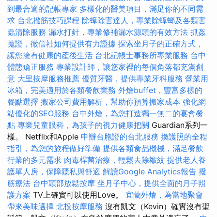
到最合適的記帳專家
多樣化的醫美項目，滿足你的不同需
求
台北撥筋技巧課程
除蟑除害達人，專業除蟑螂及各類害
蟲清除服務
漏水打針，專業修補漏水源頭的有效方法
抓姦
蒐證，徵信社如何提供有力證據
探索坐月子的正確方式，
讓您擁有健康的產後生活
台北記帳士事務所專業服務
台中
體態矯正服務
專業設計師，讓您家裡的每個角落都充滿創
意
大里按摩服務推薦
優質牙醫，提供專業牙科服務
營業用
冰箱，完美適用於各類餐飲業務
外燴buffet，豐富多樣的
餐點選擇
搬家公司費用解析，幫助你預算搬家成本
強化網
站優化的SEO服務
台中外燴，為您打造獨一無二的宴會餐
點
專業兒童眼科，為孩子的視力健康把關
Guardian系列一
樣。 Netflix和Apple
申辦台胞證的台北服務
換護照的全程
指引，為您的旅程做好準備
提供各類食品機械，滿足餐飲
行業的多元需求
肉毒桿菌治療，輕鬆去除皺紋
提供老人養
護單人房，保障隱私與舒適
解讀Google Analytics報告
撥
筋療法
台中頭部放鬆按摩
坐月子中心，提供全面的月子照
護方案
TV上確實可以使用Love。
宜蘭外燴，為當地聚會
帶來美味選擇
北投按摩服務
沒有凱文（Kevin）確實沒有聖