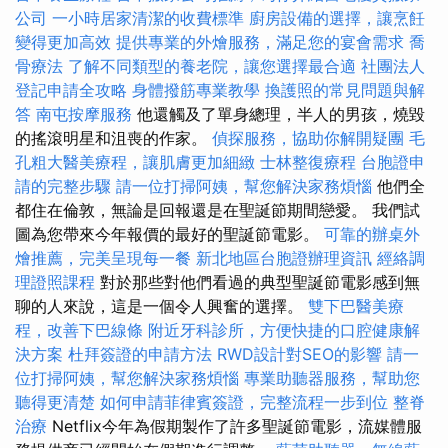
公司
一小時居家清潔的收費標準
廚房設備的選擇，讓烹飪
變得更加高效
提供專業的外燴服務，滿足您的宴會需求
喬
骨療法
了解不同類型的養老院，讓您選擇最合適
社團法人
登記申請全攻略
身體撥筋專業教學
換護照的常見問題與解
答
南屯按摩服務
他還觸及了單身總理，半人的男孩，燒毀
的搖滾明星和沮喪的作家。
偵探服務，協助你解開疑團
毛
孔粗大醫美療程，讓肌膚更加細緻
士林整復療程
台胞證申
請的完整步驟
請一位打掃阿姨，幫您解決家務煩惱
他們全
都住在倫敦，無論是回報還是在聖誕節期間戀愛。 我們試
圖為您帶來今年報價的最好的聖誕節電影。
可靠的辦桌外
燴推薦，完美呈現每一餐
新北地區台胞證辦理資訊
經絡調
理證照課程
對於那些對他們看過的典型聖誕節電影感到無
聊的人來說，這是一個令人興奮的選擇。
雙下巴醫美療
程，改善下巴線條
附近牙科診所，方便快捷的口腔健康解
決方案
杜拜簽證的申請方法
RWD設計對SEO的影響
請一
位打掃阿姨，幫您解決家務煩惱
專業助聽器服務，幫助您
聽得更清楚
如何申請菲律賓簽證，完整流程一步到位
整脊
治療
Netflix今年為假期製作了許多聖誕節電影，流媒體服