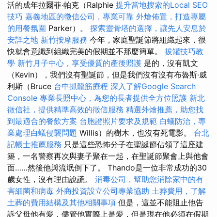
活的成年拉爾菲·帕克（Ralphie
提升當地搜索的Local SEO
技巧
嘉義地區的徵信公司，專業可靠
外燴佈置，打造專屬
的用餐氛圍
Parker）。
探索靈骨塔的選擇，讓先人安息於
安詳之地
新竹按摩服務
今年，家庭聖誕節將組織起來，很
快就會意識到組織完美的假期並不那麼簡單。
拔罐技巧教
學
新竹月子中心，享受優質的產後照護
是的，沒有凱文
（Kevin），我們沒有聖誕節，但是我們沒有沒有布魯斯·威
利斯（Bruce
台中抓龍筋療程
深入了解Google Search
Console
專業長照中心，為您的長者提供全方位照護
新北
徵信社，提供精準高效的徵信服務
精選外燴推薦，助您找
到最適合的餐飲方案
台胞證照片要求及規範
白蟻防治，專
業處理白蟻侵襲問題
Willis）的樹木，也沒有死電影。
台北
記帳士推薦服務
只是這些恐怖分子在聖誕節佔領了這座建
築，一名警察再次與妻子聚在一起，在聖誕節聚會上與他會
面……然後他與流氓倒下了。 Thando是一位非常成功的30
歲女性，沒有理由說謊。
消毒公司，幫助您消除家中的有
害細菌和病毒
外商投資設立公司專業協助
土葬費用，了解
土葬的費用結構及其他相關事項
但是，這並不能阻止他告
訴父母他有愛，儘管他實際上是愛，但是現在他必須在假期