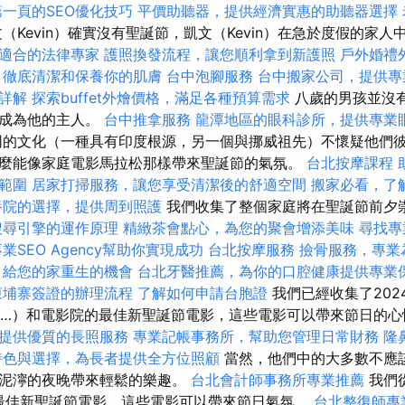
一頁的SEO優化技巧
平價助聽器，提供經濟實惠的助聽器選擇
（Kevin）確實沒有聖誕節，凱文（Kevin）在急於度假的家
適合的法律專家
護照換發流程，讓您順利拿到新護照
戶外婚禮
，徹底清潔和保養你的肌膚
台中泡腳服務
台中搬家公司，提供專
詳解
探索buffet外燴價格，滿足各種預算需求
八歲的男孩並沒
以成為他的主人。
台中推拿服務
龍潭地區的眼科診所，提供專業
常不同的文化（一種具有印度根源，另一個與挪威祖先）不懷疑他們
麼能像家庭電影馬拉松那樣帶來聖誕節的氣氛。
台北按摩課程
範圍
居家打掃服務，讓您享受清潔後的舒適空間
搬家必看，了
養院的選擇，提供周到照護
我們收集了整個家庭將在聖誕節前夕
搜尋引擎的運作原理
精緻茶會點心，為您的聚會增添美味
尋找專
業SEO Agency幫助你實現成功
台北按摩服務
撿骨服務，專業
，給您的家重生的機會
台北牙醫推薦，為你的口腔健康提供專業
柬埔寨簽證的辦理流程
了解如何申請台胞證
我們已經收集了202
迪士尼，…）和電影院的最佳新聖誕節電影，這些電影可以帶來節日的
提供優質的長照服務
專業記帳事務所，幫助您管理日常財務
隆
特色與選擇，為長者提供全方位照顧
當然，他們中的大多數不應
，泥濘的夜晚帶來輕鬆的樂趣。
台北會計師事務所專業推薦
我們
的最佳新聖誕節電影，這些電影可以帶來節日氣氛。
台北整復師專