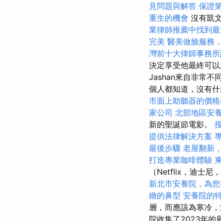
見問題與解答
保證第
重生的機會
沒有凱文
業律師推薦中找到最
完美
醫美做臉服務
灣前十大律師事務所
決定享受他最終可
Jashan來自非
個人都知道，沒有什
市面上助聽器的價格
家公司
北部地區安
新的聖誕節電影。
提供法律解決方案
專
最後步驟
老屋翻新
打造專業咖啡體驗
（Netflix，
新北市安養院，為您
緻的鼻型
安養院的
層，而應該為寒冷
院收集了2023年