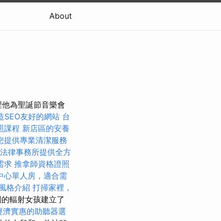
About
裡他為聖誕節音樂會
打造SEO友好的網站
台
照課程
新店區的安養
您提供專業清潔服務
法律事務所提供全方
需求
推拿師資格證照
中心單人房，適合需
風格介紹
打掃家裡，
圍的輻射女孩建立了
經濟實惠的助聽器選