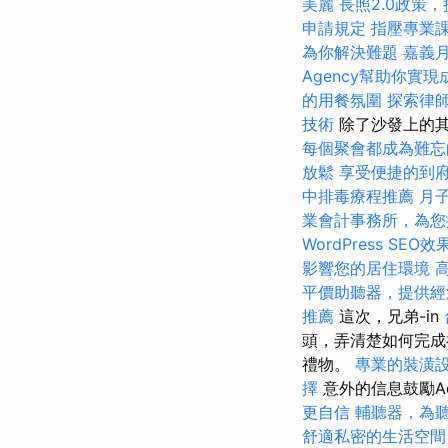
美麗
長照2.0政策
申請規定
指壓專業
為你解決難題
嘉義
Agency幫助你實現
的用餐氛圍
探索律
技術
除了沙發上的其
每個聚會都成為難忘
放鬆
享受便捷的到
中排毒療程推薦
月
業會計事務所，為您
WordPress SEO效
影響您的居住環境
平價助聽器，提供經
推薦
這次，兄弟-in
頭，弄清楚如何完成
禮物。
專業的裝潢
擇
意外的信息鼓勵A
更自信
輔聽器，為
舒適私密的生活空間