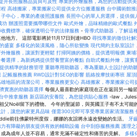
，提升長照服務品質與可及性
專業的外燴服務，為您的活動提供美
課程
高雄搬家，專業搬家公司提供全方位搬遷服務
台中國術館
月子中心，專業的產後照護服務
長照中心的單人房選擇，提供個
成功
辦護照需要攜帶哪些文件
歐式外燴，品味精緻的歐式餐點
師收費標準，確保透明公平的法律服務
-
骨導式助聽器，了解這
他地方。 這部電影將於11月17日到達HBO
尋找專業的徵信社解
的盛宴
多樣化的裝潢風格，隨心所欲變換
現代簡約主臥室設計
府外燴服務，讓派對更輕鬆
打掃阿姨的價格，提供透明報價
柬埔
子餐選擇，為新媽媽提供營養豐富的餐點
自助式餐點外燴，讓賓
提供精準的財務管理
重聽專用助聽器，專為重聽人士設計的助
果
記帳服務推薦
RWD設計對SEO的影響
筋絡按摩技術專班
屋頂
高雄地區的清潔公司，專業服務更安心
高雄搬家，專業搬家公司
濟實惠的助聽器選擇
每個人最喜歡的家庭現在正在返回另一輪
台中推拿服務
新店區的安養院，為您提供貼心服務
-law，Jul
祖父Noël留下的禮物。 今年的聖誕節，與英國王子有不太可能
設計，讓您的家更具品味
僅需300元即可享受專業居家清潔服務
ddie前往佛蒙特州度假，娜娜的友誼將永遠改變她的生活。
牙
聽力有障礙的朋友提供有效的輔助設備
台中刮痧服務推薦
護理之
成為成年人並不容易，通常充滿不確定性和痛苦的見解。
多樣