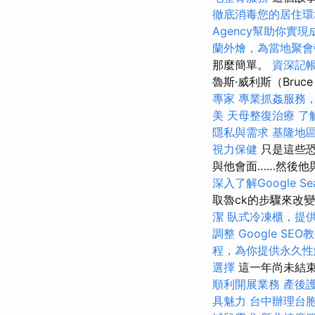
徹底消毒您的居住環
Agency幫助你實現
蘭外燴，為當地聚會
那麼簡單。
資深記
魯斯·威利斯（Bruc
專家
專業抓姦服務
美
天母整復治療
了
隱私與需求
基隆地
視力保健
只是這些恐
與他會面……然後他
深入了解Google Sear
取魯ck的步驟來改
潔
臥式冷凍櫃，提
調整
Google S
程，為你提供永久性
選擇
這一年尚未結
順利開展業務
產後
具魅力
台中辦理台