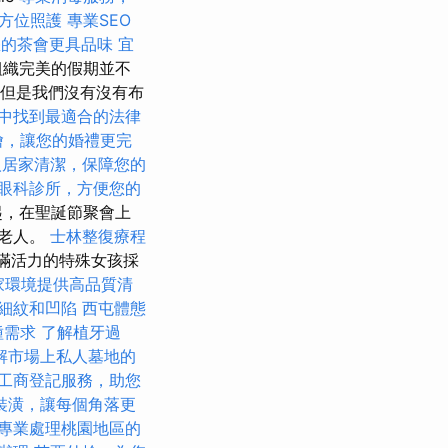
方位照護
專業SEO
您的茶會更具品味
宜
組織完美的假期並不
，但是我們沒有沒有布
中找到最適合的法律
燴，讓您的婚禮更完
人居家清潔，保障您的
眼科診所，方便您的
起，在聖誕節聚會上
誕老人。
士林整復療程
滿活力的特殊女孩採
家環境提供高品質清
細紋和凹陷
西屯體態
種需求
了解植牙過
解市場上私人墓地的
工商登記服務，助您
裝潢，讓每個角落更
專業處理桃園地區的