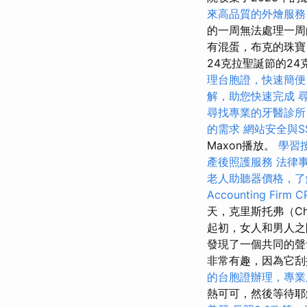
來高品質的外燴服務
的一周無法處理一周
有混蛋，布克的珠
24克拉聖誕節的24
理台胞證，快速簡便
解，助您快速完成
尋找專業的牙醫診所
的需求
網站安全與S
Maxon播放。
學習
產後照護服務
法律
老人助聽器價格，了
Accounting Firm C
天，克里斯托弗（Ch
起初，女人和男人之
發現了一個共同的
非常有趣，因為它刮
的台胞證辦理，專業
熱可可，然後等待