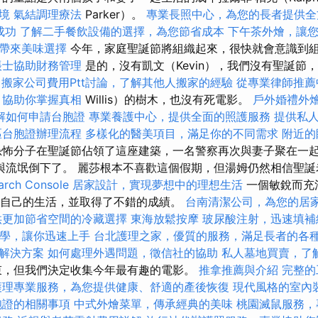
境
氣結調理療法
Parker）。
專業長照中心，為您的長者提供全
成功
了解二手餐飲設備的選擇，為您節省成本
下午茶外燴，讓
帶來美味選擇
今年，家庭聖誕節將組織起來，很快就會意識到
帳士協助財務管理
是的，沒有凱文（Kevin），我們沒有聖誕節
e
搬家公司費用Ptt討論，了解其他人搬家的經驗
從專業律師推薦
，協助你掌握真相
Willis）的樹木，也沒有死電影。
戶外婚禮外
解如何申請台胞證
專業養護中心，提供全面的照護服務
提供私
區台胞證辦理流程
多樣化的醫美項目，滿足你的不同需求
附近的
怖分子在聖誕節佔領了這座建築，一名警察再次與妻子聚在一
與流氓倒下了。 麗莎根本不喜歡這個假期，但湯姆仍然相信聖
ch Console
居家設計，實現夢想中的理想生活
一個敏銳而充
變自己的生活，並取得了不錯的成績。
台南清潔公司，為您的居
供更加節省空間的冷藏選擇
東海放鬆按摩
玻尿酸注射，迅速填補
EO教學，讓你迅速上手
台北護理之家，優質的服務，滿足長者的各
解決方案
如何處理外遇問題，徵信社的協助
私人墓地買賣，了
束，但我們決定收集今年最有趣的電影。
推拿推薦與介紹
完整的
護理專業服務，為您提供健康、舒適的產後恢復
現代風格的室內
胞證的相關事項
中式外燴菜單，傳承經典的美味
桃園滅鼠服務，