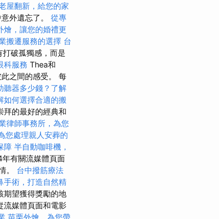
老屋翻新，給您的家
人中意外遺忘了。
從專
外燴，讓您的婚禮更
業搬遷服務的選擇
台
有打破孤獨感，而是
眼科服務
Thea和
彼此之間的感受。 每
助聽器多少錢？了解
解如何選擇合適的搬
崇拜的最好的經典和
業律師事務所，為您
為您處理親人安葬的
保障
半自動咖啡機，
4年有關流媒體頁面
心情。
台中撥筋療法
鼻手術，打造自然精
該期望獲得獎勵的地
從流媒體頁面和電影
業
苗栗外燴，為您帶