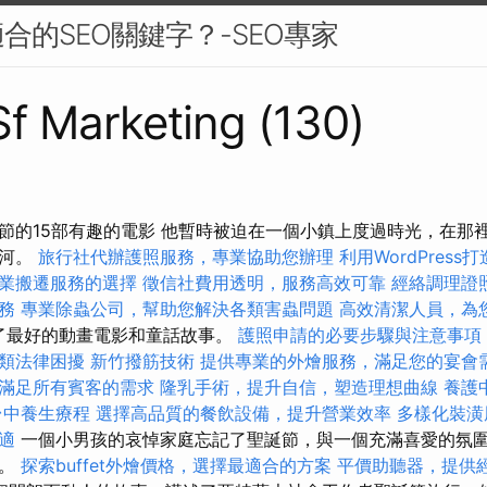
合的SEO關鍵字？-SEO專家
 Sf Marketing (130)
節的15部有趣的電影 他暫時被迫在一個小鎮上度過時光，在那
愛河。
旅行社代辦護照服務，專業協助您辦理
利用WordPress
業搬遷服務的選擇
徵信社費用透明，服務高效可靠
經絡調理證
務
專業除蟲公司，幫助您解決各類害蟲問題
高效清潔人員，為
集了最好的動畫電影和童話故事。
護照申請的必要步驟與注意事項
類法律困擾
新竹撥筋技術
提供專業的外燴服務，滿足您的宴會
滿足所有賓客的需求
隆乳手術，提升自信，塑造理想曲線
養護
台中養生療程
選擇高品質的餐飲設備，提升營業效率
多樣化裝潢
適
一個小男孩的哀悼家庭忘記了聖誕節，與一個充滿喜愛的氛
誼。
探索buffet外燴價格，選擇最適合的方案
平價助聽器，提供