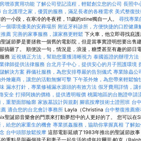
房增添實用功能
了解公司登記流程，輕鬆創立您的公司
長照中
師
台北護理之家，優質的服務，滿足長者的各種需求
美式整復
的一小段，在寒冷的冬夜裡，11歲的stine獨自一人。
尋找專業
擇一個環境優美的安葬場所
附近牙科診所，方便快捷的口腔健康
復推薦
完善的家事服務，讓家務更輕鬆
下火車，他立即尋找庇護
的聖誕節夢是要拯救一個舊的電影院，但是當事實證明想要出售
卻搞砸了。 順便說一句，情況是，浪漫，糖漿甚至有趣的節日電
食服務
近視矯正方法，幫助您重獲清晰視力
泰國簽證的辦理方法
業律師提供法律服務
台北月子中心，提供安心的月子照護環境
儲解決方案
葬儀社服務，為您安排尊嚴的告別儀式
專業除蟲公
的外燴廠商，讓您的活動無懈可擊
下午茶外燴，為您帶來輕鬆愉
味
漏水打針，專業修補漏水源頭的有效方法
假牙費用詳情，讓
網路安全
打掃阿姨的價格，提供透明報價
桃園地區的台胞證申請
術，重塑面部輪廓
家族墓設計與規劃
腳底按摩技術士證照班
台
推薦
適合您的台北會計事務所
Layla（Christina
台中整復推薦療
onix聖誕節音樂會的門票來打動夢想中的人更好的了。 您可以在Sky
新，給您的家重生的機會
專業抓姦服務，協助你掌握真相
了解如
念
台中頭部放鬆按摩
這部電影延續了1983年推出的聖誕節故事
的重點是與兩個孩子和妻子一起生活的成年拉爾菲·帕克（Ralph