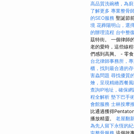
高品質洗碗槽，為廚
了解更多
專業整骨
的SEO服務
聖誕節前
境
花葬陽明山，選
的辦理流程
台中整
茲特街。 一個律師
老的愛時，這些線程
們感到高興。 - 零
台北律師事務所，專
櫃，找到最合適的存
害蟲問題
尋找優質
燴，呈現精緻西餐風
查詢IP地址，確保
程全解析
墊下巴手
會館服務
士林按摩
比通過獲得Pentat
播放精靈。
老屋翻
為先人留下永恆的紀
屯整骨服務
這個故事