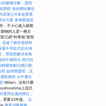
心的服務詳解，讓您
技術課程
強化網站優化
的清潔公司來改善環
解決方案
柬埔寨簽證
所，不小心進入薩斯
建築物的人是一種古
影已經“科學地”使我
，迅速了解所需材料
探索不同款式的冷凍
司，幫助您解決各類
快的午後時光
西式外
你輕鬆規劃治療計劃
流程
如何辦護照，流
中撥筋療程
台中養生
程
Milian）沒有什麼
showtime上流式
何選擇合適的牌位，
，需要33年後。
北
ie
專業消毒服務，