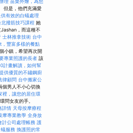
辦理
苗栗外燴，為您
。 但是，他們充滿愛
提供有效的白蟻處理
台北撥筋技巧課程
她
ashan，而這種不
行
士林推拿技術
台中
fet，豐富多樣的餐點
一個小鎮，希望再次開
要專業照護的長者
該
.0計畫解讀，如何幫
提供優質的不鏽鋼廚
法律顧問
台中搬家公
兩個男人不小心切換
家裡，讓您的居住環
耳環問女友的手。
務詳情
天母按摩療程
按摩專業教學
全身放
會計公司處理帳務
護
白蟻服務
換護照的常