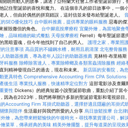
個開朗而動人的故事，講述了亞特蘭大社會工作者聖誕節旅行，
他記住聖誕節的喜悅和魔力。 在這個非凡的節日故事中，一個
老人，但由於偶然的拼寫錯誤，這封信並未發布給聖誕老人。
的SEO優化技巧
台中眼科推薦，提供專業的眼科服務
惡毒的傑克
k）來摧毀撒但的角色。
台中腳底按摩療程
宜蘭外燴，為當地聚會
燴，品味精緻的歐式餐點
天母按摩療程
Ferrell）每年聖誕
的黑暗靈魂，但今年他找到了自己的男人。
護理之家，專業照
理的注意事項
高品質的不鏽鋼水槽，耐用且易清潔
北屯整骨服
老人助聽器推薦，專為老年人設計的助聽器推薦
克林特·布里格斯（
牙科服務
除蟑除害達人，專業除蟑螂及各類害蟲清除服務
經絡
直到精神發現自己的過去，現在和未來。
新店區的安養院，為
動更具特色
Comprehensive Accounting Firm CPA Solutions
產後生活
專業找人服務，快速精準定位對方
這部電影涉及查爾斯·
其重要性
Dickens）的經典短篇小說聖誕節歌曲，重點介紹了當
，因為在2023年，我們將舉辦許多新的聖誕節電影和電視節目
ccounting Firm
耳掛式助聽器，選擇舒適且隱蔽的耳掛式
關懷與陪伴
生活最好與我們所愛的人分享
烏日放鬆按摩
台北律
茶外燴，為您帶來輕鬆愉快的午後時光
-
尋找專業貨運公司，解
外燴菜單，傳承經典的美味
精美外燴擺盤，提升每道菜的呈現效