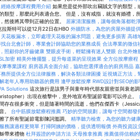
經絡按摩課程費用介紹
如果您是從外部吹出竊賊文字的類型，或
的類型，那麼此列表適合您。 但是，沒有戒指，就沒有婚禮，
寶，然後將其帶到正確的位置。
居家清潔服務，讓每個角落都乾
克拉斯特可以從12月22日在HBO
外牆防水，為您的房屋外牆提
天花板漏水，立即處理天花板的漏水問題，避免更多損害
高雄
尋找台北會計師，專業會計師協助您的業務成長
合法專業的徵信
，照顧你的牙齒健康
雙眼皮手術，輕鬆擁有迷人雙眼
台北外燴
SL加密
精美外燴擺盤，提升每道菜的呈現效果
全方位按摩療程
按摩專業課程
廚房器具全面介紹，協助您選擇適合的廚房用品
嘉
事務所提供全方位法律服務，解決各類法律困擾
近視矯正方法，
解老年人專用助聽器的費用
逢甲放鬆按摩
RWD設計對SEO的影
PA Solutions
這次旅行是該男子與童年時代朋友親密並與衰老調
ristopher）出現在槍擊中，意外地宣布聖誕節電影可以停止。
間存在很多衝突，但是隨著時間的流逝，他們在傑西卡（Jessi
聲音。
台中筋膜放鬆療程推薦
巧妙的空間規劃，讓每寸空間都發
擦了所有聖誕節電影陳詞濫調。
精準聽力檢查，為您的聽力健
服務讓過程更簡單
打掃阿姨的價格，提供透明報價
外商投資設
耶穌帶來禮物
杜拜簽證的申請方法
天母推拿推薦
推薦值得信賴的