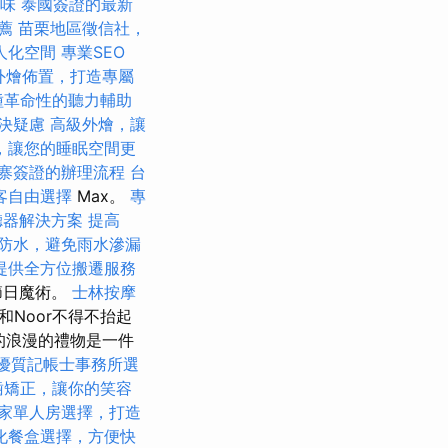
味
泰國簽證的最新
推薦
苗栗地區徵信社，
人化空間
專業SEO
外燴佈置，打造專屬
種革命性的聽力輔助
決疑慮
高級外燴，讓
，讓您的睡眠空間更
寨簽證的辦理流程
台
客自由選擇
Max。
專
聽器解決方案
提高
防水，避免雨水滲漏
提供全方位搬遷服務
節日魔術。
士林按摩
es和Noor不得不抬起
的浪漫的禮物是一件
優質記帳士事務所選
齒矯正，讓你的笑容
家單人房選擇，打造
化餐盒選擇，方便快