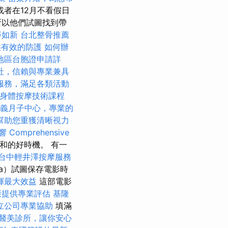
者在12月不看假日
所以他們試圖找到帶
淨如新
台北整骨推薦
供有效的防護
如何辦
地區台胞證申請詳
社，信賴與專業兼具
服務，滿足各類活動
身體按摩技術課程
義月子中心，專業的
幫助您重獲清晰視力
響
Comprehensive
和的好時機。 有一
台中輕井澤按摩服務
ca）試圖保存電影時
揮最大效益
這部電影
康提供專業評估
基隆
立公司專業協助
填滿
醫美診所，讓你安心