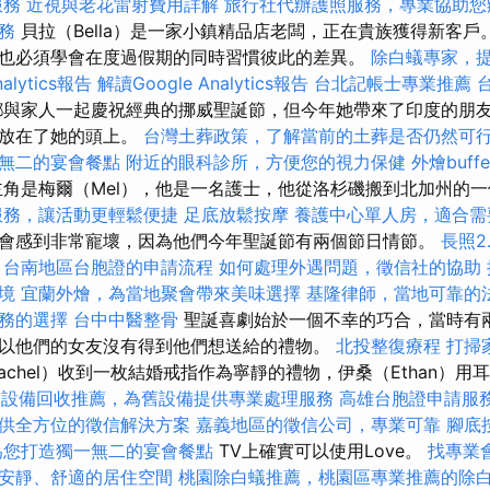
服務
近視與老花雷射費用詳解
旅行社代辦護照服務，專業協助您
務
貝拉（Bella）是一家小鎮精品店老闆，正在貴族獲得新客戶
也必須學會在度過假期的同時習慣彼此的差異。
除白蟻專家，
alytics報告
解讀Google Analytics報告
台北記帳士專業推薦
鄉與家人一起慶祝經典的挪威聖誕節，但今年她帶來了印度的朋友J
都放在了她的頭上。
台灣土葬政策，了解當前的土葬是否仍然可
無二的宴會餐點
附近的眼科診所，方便您的視力保健
外燴buf
角是梅爾（Mel），他是一名護士，他從洛杉磯搬到北加州的
服務，讓活動更輕鬆便捷
足底放鬆按摩
養護中心單人房，適合需
會感到非常寵壞，因為他們今年聖誕節有兩個節日情節。
長照2
台南地區台胞證的申請流程
如何處理外遇問題，徵信社的協助
境
宜蘭外燴，為當地聚會帶來美味選擇
基隆律師，當地可靠的
務的選擇
台中中醫整骨
聖誕喜劇始於一個不幸的巧合，當時有
以他們的女友沒有得到他們想送給的禮物。
北投整復療程
打掃
achel）收到一枚結婚戒指作為寧靜的禮物，伊桑（Ethan）用
飲設備回收推薦，為舊設備提供專業處理服務
高雄台胞證申請服
供全方位的徵信解決方案
嘉義地區的徵信公司，專業可靠
腳底
為您打造獨一無二的宴會餐點
TV上確實可以使用Love。
找專業
安靜、舒適的居住空間
桃園除白蟻推薦，桃園區專業推薦的除