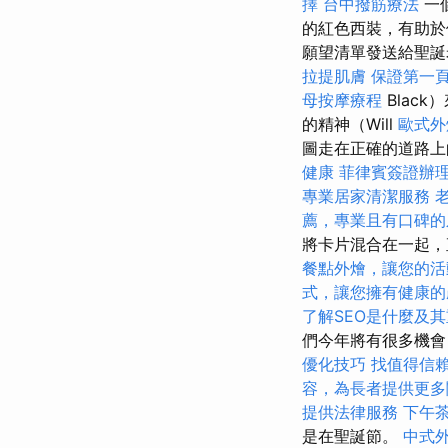
擇
台中撥筋療法
一
的紅色西裝，有助於
願望清單發送給聖誕
拉提肌膚
保證第一頁
母按摩療程
Blac
的精神（Will
歐式外
圖走在正確的道路上
健康
菲律賓簽證辦
專業居家清潔服務
薦，專業且有口碑的
將卡片混合在一起，
餐點外燴，讓您的活
式，讓您擁有健康的
了解SEO是什麼及
們今年將有很多機會
優化技巧
找值得信賴的A
容，為長者提供更多
提供法律服務
下午
是在聖誕節。
中式