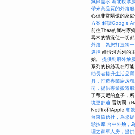
滅鼠需求
新北按摩
帶來高品質的外燴服
心但非常驕傲的家庭
方案
解讀Google An
前往Thea的鄉村家
尋常的情況使一切
外燴，為您打造獨一
選擇
維珍河系列的主
始。
提供到府外燴
系列的粉絲現在可能
助長者提升生活品質
具，打造專業廚房環
司，提供專業搬遷服
了蒂芙尼的盒子，所
境更舒適
雷切爾（R
Netflix和Apple
餐
台東徵信社，為您提
鬆按摩
台中外燴，
理之家單人房，提供