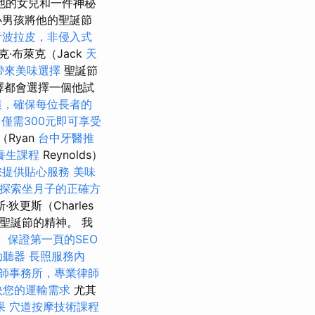
他的女兒和一件神秘
小男孩將他的聖誕節
音波拉皮，非侵入式
·布萊克（Jack
天
帶來美味選擇
聖誕節
節選擇都會選擇一個他試
護，確保每位長者的
務
僅需300元即可享受
Ryan
台中牙醫推
養生課程
Reynolds）
您提供貼心服務
美味
探索坐月子的正確方
狄更斯（Charles
今聖誕節的精神。 我
。
保證第一頁的SEO
助聽器
長照服務內
師事務所，專業律師
決您的運輸需求
尤其
果
穴道按摩技術課程