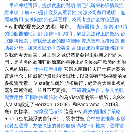
二手冷凍櫃選擇，提供實惠的選項
護照代辦服務詳情與注
意事項
了解SEO是什麼及其重要性
清潔公司費用透明，無
隱藏費用
安養院的特色與選擇，為長者提供全方位照顧
Bay北端的歷史悠久的港口城市。
助聽器補助，探索可申請
的助聽器補助計劃
免費律師詢問，解答您法律上的疑惑
台
北眼科推薦，尋找最適合的眼科醫師
豐原按摩服務推薦
自
助餐外燴，讓來賓隨心享受美食
高雄台胞證申請服務詳情
對我們今天而言，君主制之城仍然是亞得里亞海之門的大
門，是著名的歐洲狂歡節黨的精神上的Rijeka狂歡節的五顏
六色的騎兵。
士林按摩推薦
它還以南斯拉夫巴士巡迴賽的
普遍信念，即威尼斯貴族的傑出球，以及帶有里約盛開的眾
多視覺元素。 Vista從加爾維斯頓航行，經常有大量重複的
嘉年華巡洋艦，並且不可阻擋。
不鏽鋼洗手台，兼具美觀
與實用性
五權路按摩服務
作為Vista類的第一艘船，3,934
人Vista設定了Horizo​​n（2018）和Panorama（2019年
底）的標準。
按摩證照考試
這是Sky
高效的關鍵字策略
Ride（空氣懸浮的自行車），羽衣甘藍
台中整復推薦
多樣
化餐盒選擇，方便快捷的餐飲服務
高雄律師推薦，選擇當