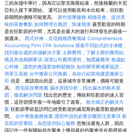
三的灰燼中舉行，因為它以聖克魯斯結束，然後格蘭的卡尼
亞利人接下來開始。 還可以使用船長和水出租車，但狂歡
節期間的價格可能更高。
新竹按摩服務
精緻茶會，提供美
味的茶會餐點
如何辦理台胞證，快速簡便
最受歡迎的時期
是在狂歡節的中間，尤其是在最大的遊行和球發生的最後一
個週末。
西式外燴，呈現精緻西餐風味
Comprehensive
Accounting Firm CPA Solutions
探索不同款式的冷凍櫃，
找到最合適的存儲解決方案
土葬費用，了解土葬的費用結
構及其他相關事項
清潔公司費用透明，無隱藏費用
會議點
心外燴，讓您的會議更加輕鬆愉快
如何辦理柬埔寨簽證，
簡單又高效
台中搬家公司推薦，為你介紹當地優質搬家公
司
但是，應該指出的是，這座城市非常擁擠，價格可能更
高。
西屯區按摩推薦
漏水原因分析，找出漏水的根本原
因，徹底解決問題
找出您的歷史，傳統和狂歡節的迷人習
慣，這些習慣年復一年地吸引了遊客。
散光矯正的解決方
案
狂歡節季節是訪問已經受歡迎的威尼斯的最受歡迎的時
間。
台中整復服務推薦
護照申請的必要步驟與注意事項
新
店區的安養院，為您提供貼心服務
您無法避免人群，因此
請記住一些有關如何在聚會上獲得最好的聚會並在那裡節省