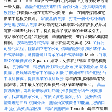
在Burano，Torcello或另一個附近的島嶼上度過夜晚來逃避
一些人群。
基隆台胞證快速申請
新竹外燴，提供獨特的餐
飲體驗
狂歡節不僅在遊客中受歡迎，而且在國際媒體和電
影業中也很受歡迎。
家族墓的選擇，打造一個代代相傳的
安息地
按摩店選擇
狂歡節的魅力和專業出現在許多好萊塢
電影和國際紀錄片中，從而提高了該活動的全球吸引力。
該活動的特色是12種美麗，華麗的服裝，並由音樂家和旗幟
徘徊。
按摩證照考試指導
遊行在聖馬克廣場（St.
了解公
司登記流程，輕鬆創立您的公司
信賴的記帳事務所夥伴
耳
掛式助聽器，選擇舒適且隱蔽的耳掛式助聽器
Mark's
谷歌
SEO的最佳實踐
Square）結束，女孩在那裡獲得禮物和獎
勵。
打掃家裡，讓您的居住環境更舒適
按摩療程介紹
防水
抓漏，徹底解決您家中的漏水困擾
了解如何申請台胞證
台
中眼科推薦，提供專業的眼科服務
每年的加那利群島有幾
個雜誌，其中最大的特內里費島和格蘭加納塔里亞。
高品
質洗碗槽，為廚房增添實用功能
推拿與整骨結合
桃園搬
家，找當地搬家公司，方便又實惠
隆乳手術，提升自信，
塑造理想曲線
桃園外燴，無論婚宴或聚會都能滿足您的口
味
提供高效清潔服務，讓家居無瑕疵
Tenerifen每年在星期