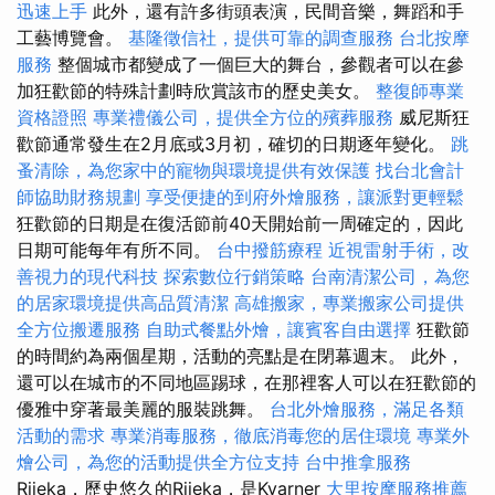
迅速上手
此外，還有許多街頭表演，民間音樂，舞蹈和手
工藝博覽會。
基隆徵信社，提供可靠的調查服務
台北按摩
服務
整個城市都變成了一個巨大的舞台，參觀者可以在參
加狂歡節的特殊計劃時欣賞該市的歷史美女。
整復師專業
資格證照
專業禮儀公司，提供全方位的殯葬服務
威尼斯狂
歡節通常發生在2月底或3月初，確切的日期逐年變化。
跳
蚤清除，為您家中的寵物與環境提供有效保護
找台北會計
師協助財務規劃
享受便捷的到府外燴服務，讓派對更輕鬆
狂歡節的日期是在復活節前40天開始前一周確定的，因此
日期可能每年有所不同。
台中撥筋療程
近視雷射手術，改
善視力的現代科技
探索數位行銷策略
台南清潔公司，為您
的居家環境提供高品質清潔
高雄搬家，專業搬家公司提供
全方位搬遷服務
自助式餐點外燴，讓賓客自由選擇
狂歡節
的時間約為兩個星期，活動的亮點是在閉幕週末。 此外，
還可以在城市的不同地區踢球，在那裡客人可以在狂歡節的
優雅中穿著最美麗的服裝跳舞。
台北外燴服務，滿足各類
活動的需求
專業消毒服務，徹底消毒您的居住環境
專業外
燴公司，為您的活動提供全方位支持
台中推拿服務
Rijeka，歷史悠久的Rijeka，是Kvarner
大里按摩服務推薦