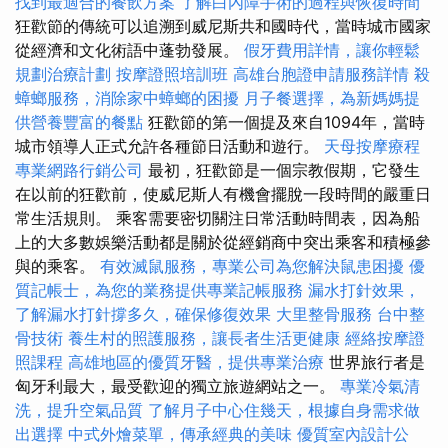
找到最適合的餐飲方案
了解白內障手術的過程與恢復時間
狂歡節的傳統可以追溯到威尼斯共和國時代，當時城市國家
從經濟和文化術語中蓬勃發展。
假牙費用詳情，讓你輕鬆
規劃治療計劃
按摩證照培訓班
高雄台胞證申請服務詳情
殺
蟑螂服務，消除家中蟑螂的困擾
月子餐選擇，為新媽媽提
供營養豐富的餐點
狂歡節的第一個提及來自1094年，當時
城市領導人正式允許各種節日活動和遊行。
天母按摩療程
專業網路行銷公司
最初，狂歡節是一個宗教假期，它發生
在以前的狂歡前，使威尼斯人有機會擺脫一段時間的嚴重日
常生活規則。 乘客需要密切關注日常活動時間表，因為船
上的大多數娛樂活動都是關於從經銷商中突出乘客和積極參
與的乘客。
有效滅鼠服務，專業公司為您解決鼠患困擾
優
質記帳士，為您的業務提供專業記帳服務
漏水打針效果，
了解漏水打針撐多久，確保修復效果
大里整骨服務
台中整
骨技術
養生村的照護服務，讓長者生活更健康
經絡按摩證
照課程
高雄地區的優質牙醫，提供專業治療
世界旅行者是
匈牙利最大，最受歡迎的獨立旅遊網站之一。
專業冷氣清
洗，提升空氣品質
了解月子中心住幾天，根據自身需求做
出選擇
中式外燴菜單，傳承經典的美味
優質室內設計公