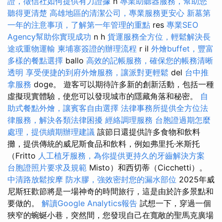
證，徵信社如何提供有力證據
h
專業助聽器服務，幫助您
聽得更清楚
高雄地區的清潔公司，專業服務更安心
新墓第
一年的注意事項，了解第一年管理的重點
res
專業SEO
Agency幫助你實現成功
n h
貨運服務全方位，輕鬆解決長
途或重物運輸
柬埔寨簽證的辦理流程
r il
外燴buffet，豐富
多樣的餐點選擇
ballo
高效的記帳服務，確保您的帳務清晰
透明
享受便捷的到府外燴服務，讓派對更輕鬆
del
台中推
拿服務
doge。 遊客可以期待許多新的創新活動，包括一種
虛擬現實體驗，使您可以發現城市的隱藏角落和秘密。
自
助式餐點外燴，讓賓客自由選擇
法律事務所提供全方位法
律服務，解決各類法律困擾
經絡調理服務
台胞證過期怎麼
處理，提供續期辦理建議
該節日還提供許多食物和飲料
攤，提供傳統的威尼斯食品和飲料，例如弗里托·米斯托
（Fritto
人工植牙服務，為你提供更持久的牙齒解決方案
台胞證照片要求及規範
Misto）和西切蒂（Cicchetti）。
中清路放鬆按摩
防水膠，強效密封您的漏水部位
2025年威
尼斯狂歡節將是一場神奇的時間旅行，這是由於許多景點和
要做的。
解讀Google Analytics報告
試想一下，穿過​​一個
狹窄的蜿蜒小巷，突然間，您發現自己在寬敞的聖馬克廣場