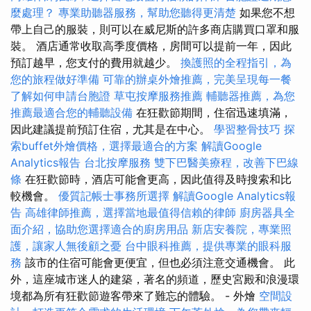
麼處理？
專業助聽器服務，幫助您聽得更清楚
如果您不想
帶上自己的服裝，則可以在威尼斯的許多商店購買口罩和服
裝。 酒店通常收取高季度價格，房間可以提前一年，因此
預訂越早，您支付的費用就越少。
換護照的全程指引，為
您的旅程做好準備
可靠的辦桌外燴推薦，完美呈現每一餐
了解如何申請台胞證
草屯按摩服務推薦
輔聽器推薦，為您
推薦最適合您的輔聽設備
在狂歡節期間，住宿迅速填滿，
因此建議提前預訂住宿，尤其是在中心。
學習整骨技巧
探
索buffet外燴價格，選擇最適合的方案
解讀Google
Analytics報告
台北按摩服務
雙下巴醫美療程，改善下巴線
條
在狂歡節時，酒店可能會更高，因此值得及時搜索和比
較機會。
優質記帳士事務所選擇
解讀Google Analytics報
告
高雄律師推薦，選擇當地最值得信賴的律師
廚房器具全
面介紹，協助您選擇適合的廚房用品
新店安養院，專業照
護，讓家人無後顧之憂
台中眼科推薦，提供專業的眼科服
務
該市的住宿可能會更便宜，但也必須注意交通機會。 此
外，這座城市迷人的建築，著名的頻道，歷史宮殿和浪漫環
境都為所有狂歡節遊客帶來了難忘的體驗。 - 外燴
空間設