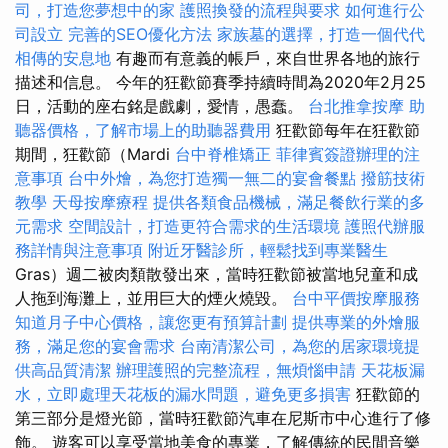
司，打造您夢想中的家
護照換發的流程與要求
如何進行公
司設立
完善的SEO優化方法
家族墓的選擇，打造一個代代
相傳的安息地
有趣而有意義的帳戶，來自世界各地的旅行
描述和信息。 今年的狂歡節賽季持續時間為2020年2月25
日，活動的座右銘是戲劇，愛情，愚蠢。
台北推拿按摩
助
聽器價格，了解市場上的助聽器費用
狂歡節每年在狂歡節
期間，狂歡節（Mardi
台中脊椎矯正
菲律賓簽證辦理的注
意事項
台中外燴，為您打造獨一無二的宴會餐點
撥筋技術
教學
天母按摩療程
提供各類食品機械，滿足餐飲行業的多
元需求
空間設計，打造更符合需求的生活環境
護照代辦服
務詳情與注意事項
附近牙醫診所，輕鬆找到專業醫生
Gras）週二被肉類散發出來，當時狂歡節被當地兒童和成
人拖到海灘上，並用巨大的煙火燒毀。
台中平價按摩服務
知道月子中心價格，讓您更有預算計劃
提供專業的外燴服
務，滿足您的宴會需求
台南清潔公司，為您的居家環境提
供高品質清潔
辦理護照的完整流程，無煩惱申請
天花板漏
水，立即處理天花板的漏水問題，避免更多損害
狂歡節的
第三部分是燈光節，當時狂歡節汽車在尼斯市中心進行了修
飾。 遊客可以享受當地美食的專業，了解傳統的民間音樂