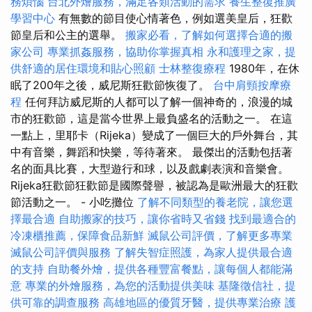
務煩惱
台北外燴服務，滿足各類活動的需求
養生整復推廣
學習中心
有無數的節目使心情著色，例如選美皇后，狂歡
節皇后和公主的選舉。
搬家必看，了解如何選擇合適的搬
家公司
專業抓姦服務，協助你掌握真相
永和護理之家，提
供舒適的居住環境和貼心照顧
士林整復療程
1980年，在休
眠了200年之後，威尼斯狂歡節恢復了。
台中肩頸按摩療
程
任何拜訪威尼斯的人都可以了解一個神奇的，浪漫的城
市的狂歡節，這是當今世界上最負盛名的活動之一。 在這
一點上，里耶卡（Rijeka）變成了一個巨大的戶外舞台，其
中有音樂，舞蹈和快樂，等待著來。 最傑出的活動包括著
名的面具比賽，大型遊行和球，以及戲劇表演和音樂會。
Rijeka狂歡節狂歡節是國際聲譽，被認為是歐洲最大的狂歡
節活動之一。 - 小吃攤位
了解不同類型的養老院，讓您選
擇最合適
自助搬家的技巧，讓你省時又省錢
找到最適合的
冷凍櫃推薦，保障食品新鮮
滅鼠公司評價，了解更多專業
滅鼠公司評價與服務
了解失智症照護，為家人提供最合適
的支持
自助餐外燴，提供各種豐富餐點，讓每個人都能滿
意
專業的外燴服務，為您的活動提供美味
基隆徵信社，提
供可靠的調查服務
高雄地區的優質牙醫，提供專業治療
護