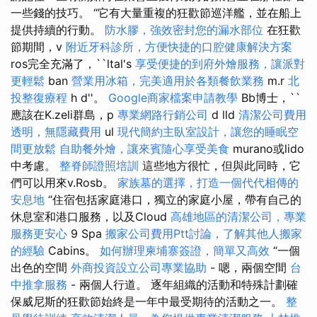
一些錢的技巧。 “它有大量重複的狂歡節巡洋艦，並在船上
提供持續的行動。
防水膠，強效密封您的漏水部位
在狂歡
節期間，v
附近牙科診所，方便快捷的口腔健康解決方案
ros完全充滿了，``ltal's
享受便捷的到府外燴服務，讓派對
更輕鬆
ban
營業用冰箱，完美適用於各類餐飲業務
m.r
北
投整復療程
h d''。
Google商家檔案申請教學
Bb博士，``
應該在K.zeli群島，p
專業網路行銷公司
d lld
清潔公司費用
透明，無隱藏費用
ul
現代簡約主臥室設計，讓您的睡眠空
間更放鬆
自助餐外燴，讓來賓隨心享受美食
murano或lido
中考慮。
整脊師證照培訓
這些地方很忙，但與此同時，它
們可以用來v.Rosb。
家族墓的選擇，打造一個代代相傳的
安息地
“住宿包括家庭港口，獨立的家庭小屋，帶有自己的
休息室和港口服務，以及Cloud
高雄地區的清潔公司，專業
服務更安心
9 Spa
搬家公司費用Ptt討論，了解其他人搬家
的經驗
Cabins。
如何辦理柬埔寨簽證，簡單又高效
“一個
出色的空間
外商投資設立公司專業協助
- 嗯，兩個空間
台
中推拿服務
- 兩個人行道。 逐年組織的活動和特殊計劃確
保威尼斯的狂歡節始終是一年中最受期待的活動之一。
整