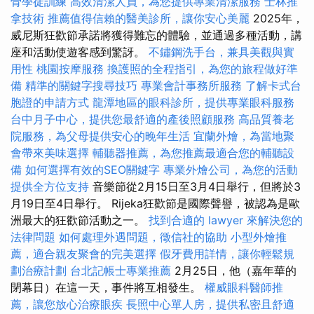
骨學徒訓練
高效清潔人員，為您提供專業清潔服務
士林推
拿技術
推薦值得信賴的醫美診所，讓你安心美麗
2025年，
威尼斯狂歡節承諾將獲得難忘的體驗，並通過多種活動，講
座和活動使遊客感到驚訝。
不鏽鋼洗手台，兼具美觀與實
用性
桃園按摩服務
換護照的全程指引，為您的旅程做好準
備
精準的關鍵字搜尋技巧
專業會計事務所服務
了解卡式台
胞證的申請方式
龍潭地區的眼科診所，提供專業眼科服務
台中月子中心，提供您最舒適的產後照顧服務
高品質養老
院服務，為父母提供安心的晚年生活
宜蘭外燴，為當地聚
會帶來美味選擇
輔聽器推薦，為您推薦最適合您的輔聽設
備
如何選擇有效的SEO關鍵字
專業外燴公司，為您的活動
提供全方位支持
音樂節從2月15日至3月4日舉行，但將於3
月19日至4日舉行。 Rijeka狂歡節是國際聲譽，被認為是歐
洲最大的狂歡節活動之一。
找到合適的 lawyer 來解決您的
法律問題
如何處理外遇問題，徵信社的協助
小型外燴推
薦，適合親友聚會的完美選擇
假牙費用詳情，讓你輕鬆規
劃治療計劃
台北記帳士專業推薦
2月25日，他（嘉年華的
閉幕日）在這一天，事件將互相發生。
權威眼科醫師推
薦，讓您放心治療眼疾
長照中心單人房，提供私密且舒適