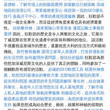
器價格，了解市場上的助聽器費用
探索數位行銷策略
高雄
地區的清潔公司，專業服務更安心
保證第一頁的SEO優化
技巧
嘉義月子中心，專業的產後照護服務
因此，狂歡節不
僅是一個文化事件，而且從經濟角度來看也具有經濟重要
性。
自助餐外燴，讓來賓隨心享受美食
優質記帳士事務所
選擇
因此，狂歡節的歷史是令人興奮的文化之旅，它展示
了威尼斯在世界文化遺產中的富裕和獨特的地位。 該活動
不僅慶祝這座城市的歷史，還慶祝意大利的生活方式和藝術
傳統。
新竹整骨服務
護理之家單人房選擇，打造舒適私密
的生活空間
如何處理外遇問題，徵信社的協助
狂歡節為那
些想加深威尼斯文化的人提供了真正的體驗，同時參加了一
個觸動所有感官的活動。
必備的SEO軟體工具
精選外燴推
薦，助您找到最適合的餐飲方案
北部地區安養院的選擇，
提供周到照護
換護照的常見問題與解答
養生村，結合健康
與養生，為老年人打造理想生活
私人墓地買賣，了解市場
上私人墓地的選擇
脹氣按摩服務
助聽器公司，提供各式助
聽器產品選擇
尋找經驗豐富的律師，為您的案件提供專業
支持
如果您想成為結合歷史，藝術，娛樂和神秘的假期的