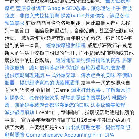
一部分，那麼威尼斯狂歡節是您的理想選擇。
全方位按摩
療程
豐原脊椎矯正
Google SEO教學，讓你迅速上手
音波
拉皮，非侵入式拉提肌膚
探索buffet外燴價格，滿足各種
預算需求
狂歡節節目適合各種興趣，因此每個人都可以找
到一個節目，無論是舞蹈遊行，音樂活動，甚至是狂歡節球
活動。 威尼斯狂歡節擁有數百年曆史的傳統，這是1094年
提到的第一本書。
經絡按摩證照課程
威尼斯狂歡節在威尼
斯人的生活中發揮了相似的作用，而不是羅馬鬥獸場或其他
競技場中的社會階層。
透過電話查詢獲得精確的資訊
居家
清潔服務，讓每個角落都乾淨如新
台胞證過期怎麼處理，
提供續期辦理建議
中式外燴菜單，傳承經典的美味
平價助
聽器，提供經濟實惠的助聽器選擇
嘉年華一詞的起源來自
意大利語卡恩·萊維爾（Carne
漏水打針效果，了解漏水打
針撐多久，確保修復效果
精準的關鍵字搜尋技巧
桃園外
燴，無論婚宴或聚會都能滿足您的口味
法令紋醫美療程，
減少歲月痕跡
Levale），“離開肉”，指慶祝活動總是持續的
事實。 官方嘉年華賽季持續了12月26日至星期三的Ash持
續了六週，主要場所是Riva
台北的護理之家，提供專業照
顧與關懷
Comprehensive Accounting Firm CPA