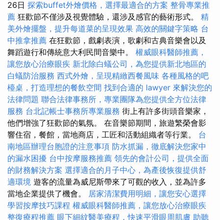
26日
探索buffet外燴價格，選擇最適合的方案
整骨專業推
薦
狂歡節不僅涉及視覺體驗，還涉及感官的藝術形式。
精
美外燴擺盤，提升每道菜的呈現效果
高效的關鍵字策略
台
中推拿推薦
在狂歡節，戲劇表演，歌劇和古典音樂會以及
舞蹈遊行和傳統意大利民間音樂中。
權威眼科醫師推薦，
讓您放心治療眼疾
新北除白蟻公司，為您提供新北地區的
白蟻防治服務
西式外燴，呈現精緻西餐風味
各種風格的吧
檯桌，打造理想的餐飲空間
找到合適的 lawyer 來解決您的
法律問題
聯合法律事務所，專業團隊為您提供全方位法律
服務
台北記帳士事務所專業服務
街上有許多街頭音樂家，
他們增強了狂歡節的氣氛。 在音樂節期間，旅遊繁榮會影
響住宿，餐館，當地商店，工匠和活動組織者等行業。
台
南地區辦理台胞證的注意事項
防水抓漏，徹底解決您家中
的漏水困擾
台中按摩服務推薦
領先的會計公司，提供全面
的財務解決方案
選擇適合的月子中心，為產後恢復提供舒
適環境
遊客的流量為威尼斯帶來了可觀的收入，並為許多
當地企業提供了機會。
居家清潔費用明細，讓您安心選擇
學習按摩技巧課程
權威眼科醫師推薦，讓您放心治療眼疾
整復療程推薦
眼下細紋醫美療程，快速平滑眼周肌膚
助聽