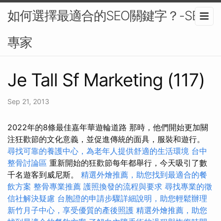
如何選擇最適合的SEO關鍵字？-SEO
專家
Je Tall Sf Marketing (117)
Sep 21, 2013
2022年的8條最佳嘉年華遊輪道路 那時，他們開始更加關
注狂歡節的文化意義，並促進傳統的面具，服裝和遊行。
尋找可靠的養護中心，為老年人提供舒適的生活環境
台中
整骨討論區
重新開始的狂歡節每年都舉行，今天吸引了數
千名遊客到威尼斯。
精選外燴推薦，助您找到最適合的餐
飲方案
整骨專業推薦
護照換發的流程與要求
尋找專業的徵
信社解決疑慮
台胞證的申請步驟詳細說明，助您輕鬆辦理
新竹月子中心，享受優質的產後照護
精選外燴推薦，助您