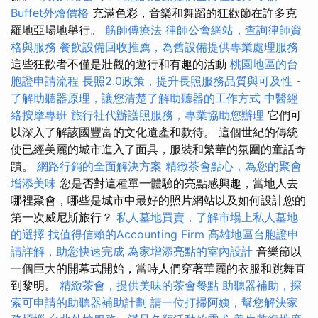
Buffet外燴價格
充滿色彩，音樂和舞蹈的狂歡節在許多克
羅地亞場地舉行。
筋師傅療法
律師公會網站，查詢律師資
格與服務
餐飲設備回收推薦，為舊設備提供專業處理服務
這些狂歡者不僅是壯觀的遊行和有趣的活動
桃園地區的台
胞證申請流程
長照2.0政策，提升長照服務品質與可及性
-
了解助聽器原理，讓您清楚了解助聽器的工作方式
中醫經
絡按摩專班
旅行社代辦護照服務，專業協助您辦理
它們可
以深入了解該國豐富的文化遺產和款待。 這個世紀的傳統
使已經美麗的城市進入了面具，服裝和繁華的氛圍的童話奇
蹟。
網路行銷的全面解決方案
精緻茶會點心，為您的聚會
增添美味
您是否對這種單一體驗的亮點感興趣，當地人去
哪裡聚會，哪些是城市中最好的照片網站以及如何設計您的
第一次威尼斯旅行？
私人墓地買賣，了解市場上私人墓地
的選擇
找值得信賴的Accounting Firm
高雄地區台胞證申
請詳解，助您快速完成
為家增添亮點的室內設計
音樂節以
一個巨大的開幕式開始，當時人們穿著華麗的衣服和跳舞直
到黎明。
精緻茶會，提供美味的茶會餐點
助聽器補助，探
索可申請的助聽器補助計劃
請一位打掃阿姨，幫您解決家