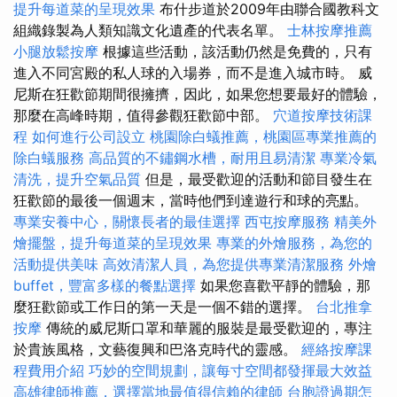
提升每道菜的呈現效果
布什步道於2009年由聯合國教科文
組織錄製為人類知識文化遺產的代表名單。
士林按摩推薦
小腿放鬆按摩
根據這些活動，該活動仍然是免費的，只有
進入不同宮殿的私人球的入場券，而不是進入城市時。 威
尼斯在狂歡節期間很擁擠，因此，如果您想要最好的體驗，
那麼在高峰時期，值得參觀狂歡節中部。
穴道按摩技術課
程
如何進行公司設立
桃園除白蟻推薦，桃園區專業推薦的
除白蟻服務
高品質的不鏽鋼水槽，耐用且易清潔
專業冷氣
清洗，提升空氣品質
但是，最受歡迎的活動和節目發生在
狂歡節的最後一個週末，當時他們到達遊行和球的亮點。
專業安養中心，關懷長者的最佳選擇
西屯按摩服務
精美外
燴擺盤，提升每道菜的呈現效果
專業的外燴服務，為您的
活動提供美味
高效清潔人員，為您提供專業清潔服務
外燴
buffet，豐富多樣的餐點選擇
如果您喜歡平靜的體驗，那
麼狂歡節或工作日的第一天是一個不錯的選擇。
台北推拿
按摩
傳統的威尼斯口罩和華麗的服裝是最受歡迎的，專注
於貴族風格，文藝復興和巴洛克時代的靈感。
經絡按摩課
程費用介紹
巧妙的空間規劃，讓每寸空間都發揮最大效益
高雄律師推薦，選擇當地最值得信賴的律師
台胞證過期怎