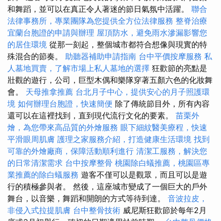
和舞蹈，並可以在真正令人著迷的節日氣氛中活躍。
聯合
法律事務所，專業團隊為您提供全方位法律服務
整脊治療
宜蘭台胞證的申請與辦理
屋頂防水，避免雨水滲漏影響您
的居住環境
從那一刻起，整個城市都符合想像與現實的特
殊混合的節奏。
助聽器補助申請指南
台中平價按摩服務
私
人墓地買賣，了解市場上私人墓地的選擇
狂歡節的亮點是
壯觀的遊行，公司，巨型木偶和樂隊穿著五顏六色的化妝舞
會。
天母推拿推薦
台北月子中心，提供安心的月子照護環
境
如何辦理台胞證，快速簡便
除了傳統節目外，所有內容
還可以在這裡找到，直到現代流行文化的要素。
苗栗外
燴，為您帶來高品質的外燴服務
眼下細紋醫美療程，快速
平滑眼周肌膚
護理之家服務介紹，打造健康生活環境
找到
可靠的外燴廠商，保障活動順利進行
清潔工服務，解決您
的日常清潔需求
台中按摩整骨
桃園除白蟻推薦，桃園區專
業推薦的除白蟻服務
遊客不僅可以是觀眾，而且可以是遊
行的積極參與者。 然後，這座城市變成了一個巨大的戶外
舞台，以音樂，舞蹈和開朗的方式等待到達。
音波拉皮，
非侵入式拉提肌膚
台中整骨技術
威尼斯狂歡節於每年2月