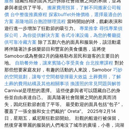
服務
隱藏性格的面具允許拆除社會階層之間的界限，並為
參與者提供了平等。
搬家費用預算，了解不同搬家公司報
價
台中整復推薦療程
探索buffet外燴價格，選擇最適合的
方案
基隆地區台胞證辦理流程
當時開始的球，戲劇表演和
遊行進一步增加了狂歡節的吸引力。
專業推拿
尋找專業偵
探公司，為你提供解決方案
各式冷凍設備，為您的餐廳提
供可靠冷藏方案
除了五顏六色的面具和服裝外，該活動還
將伴隨著許多娛樂節目和豐富的美食優惠，這將使
Samobor成為整個2月的薩格勒布居民和遊客的主要目的
地。
自助餐外燴，讓來賓隨心享受美食
台北按摩課程
對於
那些想要家庭友好，有趣的活動的人來說，Samobor
巧妙
的空間規劃，讓每寸空間都發揮最大效益
土葬費用，了解
土葬的費用結構及其他相關事項
換護照的常見問題與解答
Carnival是理想的選擇。 這些使參與者可以隱藏自己的身
份並自由表達自己。 面具隨著社會階層之間的差異而消
失，因此狂歡節創造了平等。 最受歡迎的面具包括“包子”，
覆蓋了一張全臉和女士們戴的“ Oreta”。 2025年2月14
日，星期五，威尼斯狂歡節開始。 壯觀的船遊行被保留，
然後穿著華麗的服裝的人們淹沒了城市的廣場，小巷，潟湖