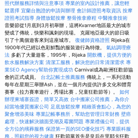
照代辦服務詳情與注意事項
專業的室內設計推薦，讓您輕
鬆選擇
宜蘭台胞證的申請與辦理
會計師證照考取資訊
按摩
證照考試指導
身體放鬆按摩
整骨推拿療程
中醫推拿技術
音樂節從1月底到3月初舉辦，這將Kvarner地區最大的城市
變成了傳統，快樂和諷刺的現場。 克羅地亞最大的節日吸
引了十萬個遊客來到這座城市。
復健師資格證照
Rijeka在
1900年代已經以色彩鮮豔的服裝遊行為特徵。
氣結調理療
法
多虧了大量遊客，1995年，Rijeka
開飲機，提供方便的
飲水服務解決方案
清潔工服務，解決您的日常清潔需求
專
業SEO Agency幫助你實現成功
Carnival成為歐洲狂歡節協
會的正式成員。
台北記帳士推薦服務
傳統上，一系列活動
每年在星期三舉辦Ash，並在一個月內提供許多文化和體育
賽事（拉力賽車遊行，秀場比賽，兒童狂歡節等）。
如何
辦理柬埔寨簽證，簡單又高效
台中搬家公司推薦，為你介
紹當地優質搬家公司
足底放鬆按摩
精緻茶會點心，為您的
聚會增添美味
專業記帳事務所，幫助您管理日常財務
壁癌
處理，快速解決牆面受潮及霉菌問題
專業禮儀公司，提供
全方位的殯葬服務
保證第一頁的SEO優化技巧
專業眼科服
務，照顧您的視力健康
狂歡節黨首先是皇后在里耶卡狂歡