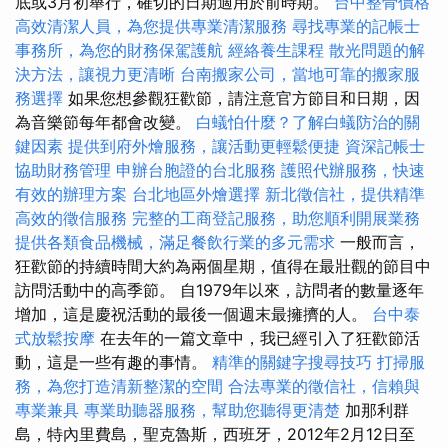
底或3月初舉行，確切的日期適用於前時期。
台中整骨價格
高效清潔人員，為您提供專業清潔服務
尋找專業的記帳士
事務所，為您的財務保駕護航
經絡養生課程
散光問題的解
決方法，讓視力更清晰
台南搬家公司，當地可靠的搬家服
務選擇
如果您想參觀狂歡節，請注意官方節目和日期，因
為音樂節每年都會改變。
白蟻怕什麼？了解白蟻防治的關
鍵因素
提供到府外燴服務，讓活動更輕鬆便捷
資深記帳士
協助財務管理
申辦台胞證的台北服務
護照代辦服務，快速
有效的辦理方案
台北地區外燴選擇
新北徵信社，提供精準
高效的徵信服務
完整的工商登記服務，助您順利開展業務
提供各類食品機械，滿足餐飲行業的多元需求
一般而言，
狂歡節的持續時間大約為兩個星期，值得在最壯觀的節目中
訪問活動中的高季節。 自1979年以來，訪問者的數量逐年
增加，這是慶祝活動的最後一個週末最擁擠的人。
台中泰
式放鬆按摩
在去年的一篇文章中，我已經引入了狂歡節活
動，這是一些有趣的事情。
精準的關鍵字搜尋技巧
打掃服
務，為您打造清新整潔的空間
合法專業的徵信社，信賴與
專業兼具
專業助聽器服務，幫助您聽得更清楚
加那利群
島，特內里費島，聖克魯斯，西班牙，2012年2月12日至