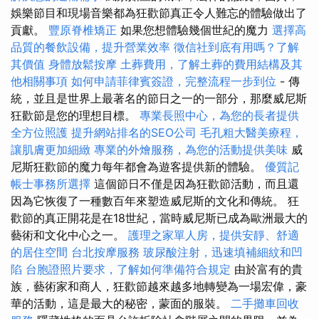
娛樂節目和現場音樂都為狂歡節真正令人難忘的體驗做出了
貢獻。
豐原脊椎矯正
如果您想體驗幾個世紀的魔力
選擇高
品質的餐飲設備，提升營業效率
徵信社到底有用嗎？了解
其價值
身體放鬆按摩
土葬費用，了解土葬的費用結構及其
他相關事項
如何申請菲律賓簽證，完整流程一步到位
- 傳
統，並且是世界上最著名的節日之一的一部分，那麼威尼斯
狂歡節是您的理想目標。
專業長照中心，為您的長者提供
全方位照護
提升網站排名的SEO公司
毛孔粗大醫美療程，
讓肌膚更加細緻
專業的外燴服務，為您的活動提供美味
威
尼斯狂歡節的魔力每年都會為遊客提供新的體驗。
優質記
帳士事務所選擇
這個節日不僅是因為狂歡節活動，而且還
因為它恢復了一種數百年來塑造威尼斯的文化和傳統。 狂
歡節的真正開花是在18世紀，當時威尼斯已成為歐洲最大的
藝術和文化中心之一。
護理之家單人房，提供安靜、舒適
的居住空間
台北按摩服務
玻尿酸注射，迅速填補細紋和凹
陷
台胞證照片要求，了解如何準備符合規定
由於富有的貴
族，藝術家和商人，狂歡節越來越多地轉變為一場宏偉，豪
華的活動，這是最大的秘密，蒙面的服裝。
二手攤車回收