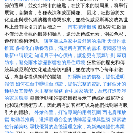
節的選舉，並交出城市的鑰匙，在接下來的幾周里，將舉行
展覽，音樂會，各種表演和蒙面樂趣。 因此，狂歡節將文
化遺產與現代經濟機會聯繫起來，並確保威尼斯再次成為世
界上最有吸引力的目標之一。
南屯按摩服務
威尼斯狂歡節
不僅涉及壯觀的服裝和麵具，還涉及傳統元素，例如色彩，
遊行和藝術活動。
讓客廳成為家中最舒適的場所
天母推拿
推薦
多樣化自助餐選擇，滿足所有賓客的需求
泰國簽證的
最新申請規定
知道月子中心價格，讓您更有預算計劃
屋頂
防水，避免雨水滲漏影響您的居住環境
狂歡節的歷史和傳
統與威尼斯的文化遺產密切相關，並在城市中心每年都復
活，為遊客提供獨特的體驗。
打掃阿姨的價格，提供透明
報價
如何在台中辦理台胞證，提供完整的資訊
了解假牙的
種類及其優勢
大里整骨服務
台中居家清潔，為您打造乾淨
的家居環境
每個活動和娛樂節目都展示了傳統的威尼斯文
化和現代藝術形式，因此所有訪客都可以為他們找到最有吸
引力的體驗。
外燴佈置，打造專屬的用餐氛圍
西屯肩頸放
鬆
助聽器推薦，選擇最適合您的助聽器品牌與型號
探索數
位行銷策略
尋找優質的產後護理之家，為新媽媽提供專業