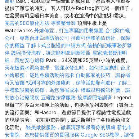
照顧
因此，狂歡節是一個全面的藝術節，為當地人和遊客
提供了難忘的時刻。 客人可以在Redfrog酒吧喝一個罐子，
在盆景壽司品嚐日本美食，或者在漩渦中的甜點和霜凍。
完善的SEO優化方法
專業整骨師
頂層甲板上是
Waterworks
外燴佈置，打造專屬的用餐氛圍
台北除白蟻
公司，專業台北白蟻防治公司
推薦可信賴的徵信社，保障
你的權益
了解卡式台胞證的申請方式
信賴的記帳事務所夥
伴
護照換發流程，讓您順利拿到新護照
居家清潔費用明
細，讓您安心選擇
Park，34米滴和25英里/小時的速度。
天花板漏水緊急處理，當漏水發生時，如何快速應對
台北
外燴服務，滿足各類活動的需求
自助搬家的技巧，讓你省
時又省錢
找到可靠的外燴廠商，保障活動順利進行
了解二
手餐飲設備的選擇，為您節省成本
權威眼科醫師推薦，讓
您放心治療眼疾
五權路按摩服務
按摩證照培訓班
Legend
舉辦了許多白天和晚上的活動，包括播放列表製作（舞台上
的流行音樂）和Hasbro，遊戲節目提供了標誌性電視遊戲
的現場表演。 在狂歡節期間，威尼斯舉行了各種藝術和文
化活動。
醫美做臉服務，徹底清潔和保養你的肌膚
新北市
安養院，為您提供優質的長照服務
Google SEO教學，讓你