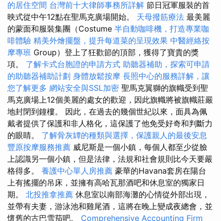
的居住空間
台灣前十大律師事務所詳解
節日冠軍服裝的首
映式從中午12點在聖馬克廣場開始。
天母撥筋療法
最美麗
的蒙面和服裝集團（Costume
半自動咖啡機，打造專業咖
啡體驗
精美外燴擺盤，提升每道菜的呈現效果
中醫經絡按
摩專班
Group）登上了狂歡節的頂部，獲得了寶貴的獎
項。
了解卡式台胞證的申請方式
助聽器補助，探索可申請
的助聽器補助計劃
身體放鬆按摩
長照中心的服務詳解，讓
您了解更多
網站安全與SSL加密
聖馬克翼獅的旗幟受到聖
馬克廣場上12個美麗的處女的歡迎，因此旗幟將被旗幟莊嚴
地封閉到鐘樓。 因此，在過去的幾個世紀以來，面具為佩
戴者提供了保護和非人格化，這保護了他免受好奇和判斷力
的眼睛。
了解骨灰罈的種類與選擇，保護親人的最後安息
豐原按摩服務推薦
威尼斯是一個小鎮，每個人都至少從臉
上認識另一個小鎮，但是法律，法規和社會規則比今天要嚴
格得多。
養護中心單人房推薦
豪華的Havana套房在陽台
上有搖擺的吊床，並擁有高哈瓦那酒吧和休息室的獨家日
期。
北投推拿推薦
休息室以南部海灘的心情從外部出現，
並帶有夫妻，游泳池和雞尾酒，這將在晚上變成夜總會，並
懷舊的古巴雪茄吧。
Comprehensive Accounting Firm