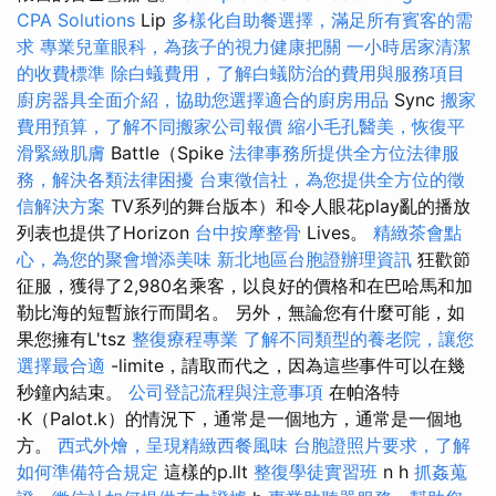
CPA Solutions
Lip
多樣化自助餐選擇，滿足所有賓客的需
求
專業兒童眼科，為孩子的視力健康把關
一小時居家清潔
的收費標準
除白蟻費用，了解白蟻防治的費用與服務項目
廚房器具全面介紹，協助您選擇適合的廚房用品
Sync
搬家
費用預算，了解不同搬家公司報價
縮小毛孔醫美，恢復平
滑緊緻肌膚
Battle（Spike
法律事務所提供全方位法律服
務，解決各類法律困擾
台東徵信社，為您提供全方位的徵
信解決方案
TV系列的舞台版本）和令人眼花play亂的播放
列表也提供了Horizo​​n
台中按摩整骨
Lives。
精緻茶會點
心，為您的聚會增添美味
新北地區台胞證辦理資訊
狂歡節
征服，獲得了2,980名乘客，以良好的價格和在巴哈馬和加
勒比海的短暫旅行而聞名。 另外，無論您有什麼可能，如
果您擁有L'tsz
整復療程專業
了解不同類型的養老院，讓您
選擇最合適
-limite，請取而代之，因為這些事件可以在幾
秒鐘內結束。
公司登記流程與注意事項
在帕洛特
·K（Palot.k）的情況下，通常是一個地方，通常是一個地
方。
西式外燴，呈現精緻西餐風味
台胞證照片要求，了解
如何準備符合規定
這樣的p.llt
整復學徒實習班
n h
抓姦蒐