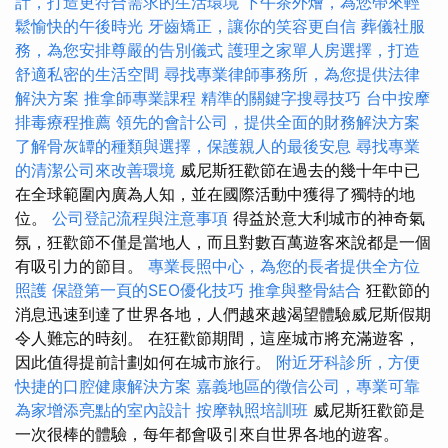
計，打造更符合需求的生活環境
下午茶外燴，為您帶來輕
鬆愉快的午後時光
牙齒矯正，讓你的笑容更自信
葬儀社服
務，為您安排尊嚴的告別儀式
護理之家單人房選擇，打造
舒適私密的生活空間
尋找專業律師事務所，為您提供法律
解決方案
推拿師專業課程
精準的關鍵字搜尋技巧
台中按摩
排毒療程推薦
領先的會計公司，提供全面的財務解決方案
了解骨灰罈的種類與選擇，保護親人的最後安息
尋找專業
的清潔公司來改善環境
威尼斯狂歡節在過去的幾十年中已
在全球範圍內廣為人知，並在國際活動中獲得了獨特的地
位。
公司登記流程與注意事項
得益於意大利城市的神奇氣
氛，狂歡節不僅是當地人，而且對數百萬遊客來說都是一個
有吸引力的節目。
專業長照中心，為您的長者提供全方位
照護
保證第一頁的SEO優化技巧
推拿與整骨結合
狂歡節的
消息迅速到達了世界各地，人們越來越渴望體驗威尼斯假期
令人難忘的時刻。 在狂歡節期間，這座城市將充滿遊客，
因此值得提前計劃如何在城市旅行。
附近牙科診所，方便
快捷的口腔健康解決方案
嘉義地區的徵信公司，專業可靠
為家增添亮點的室內設計
按摩執照培訓班
威尼斯狂歡節是
一次很棒的體驗，每年都會吸引來自世界各地的遊客。