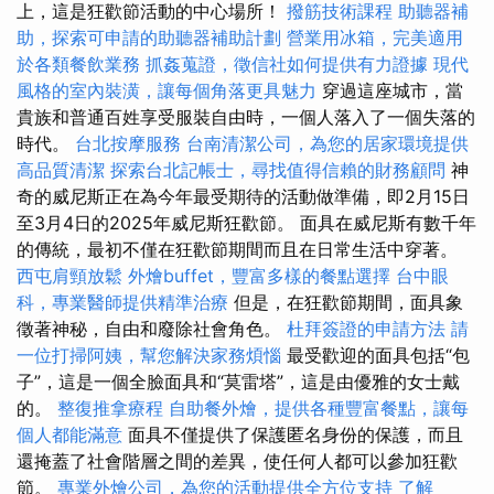
上，這是狂歡節活動的中心場所！
撥筋技術課程
助聽器補
助，探索可申請的助聽器補助計劃
營業用冰箱，完美適用
於各類餐飲業務
抓姦蒐證，徵信社如何提供有力證據
現代
風格的室內裝潢，讓每個角落更具魅力
穿過這座城市，當
貴族和普通百姓享受服裝自由時，一個人落入了一個失落的
時代。
台北按摩服務
台南清潔公司，為您的居家環境提供
高品質清潔
探索台北記帳士，尋找值得信賴的財務顧問
神
奇的威尼斯正在為今年最受期待的活動做準備，即2月15日
至3月4日的2025年威尼斯狂歡節。 面具在威尼斯有數千年
的傳統，最初不僅在狂歡節期間而且在日常生活中穿著。
西屯肩頸放鬆
外燴buffet，豐富多樣的餐點選擇
台中眼
科，專業醫師提供精準治療
但是，在狂歡節期間，面具象
徵著神秘，自由和廢除社會角色。
杜拜簽證的申請方法
請
一位打掃阿姨，幫您解決家務煩惱
最受歡迎的面具包括“包
子”，這是一個全臉面具和“莫雷塔”，這是由優雅的女士戴
的。
整復推拿療程
自助餐外燴，提供各種豐富餐點，讓每
個人都能滿意
面具不僅提供了保護匿名身份的保護，而且
還掩蓋了社會階層之間的差異，使任何人都可以參加狂歡
節。
專業外燴公司，為您的活動提供全方位支持
了解