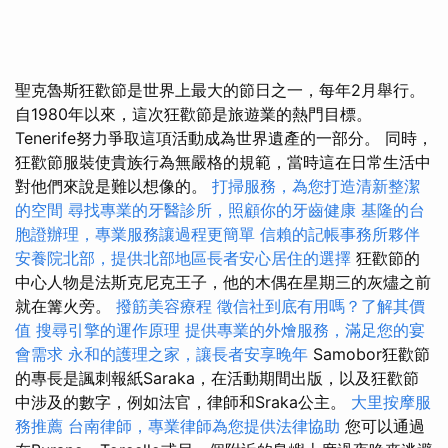
聖克魯斯狂歡節是世界上最大的節日之一，每年2月舉行。
自1980年以來，這次狂歡節是旅遊業的熱門目標。
Tenerife努力爭取這項活動成為世界遺產的一部分。 同時，
狂歡節服裝使貴族行為無嚴格的規範，當時這在日常生活中
對他們來說是難以想像的。
打掃服務，為您打造清新整潔
的空間
尋找專業的牙醫診所，照顧你的牙齒健康
基隆的台
胞證辦理，專業服務讓過程更簡單
信賴的記帳事務所夥伴
安養院北部，提供北部地區長者安心居住的選擇
狂歡節的
中心人物是法斯克尼克王子，他的木偶在星期三的灰燼之前
就在篝火旁。
撥筋美容療程
徵信社到底有用嗎？了解其價
值
搜尋引擎的運作原理
提供專業的外燴服務，滿足您的宴
會需求
永和的護理之家，讓長者安享晚年
Samobor狂歡節
的專長是諷刺報紙Saraka，在活動期間出版，以及狂歡節
中涉及的數字，例如法官，律師和Sraka公主。
大里按摩服
務推薦
台南律師，專業律師為您提供法律協助
您可以通過