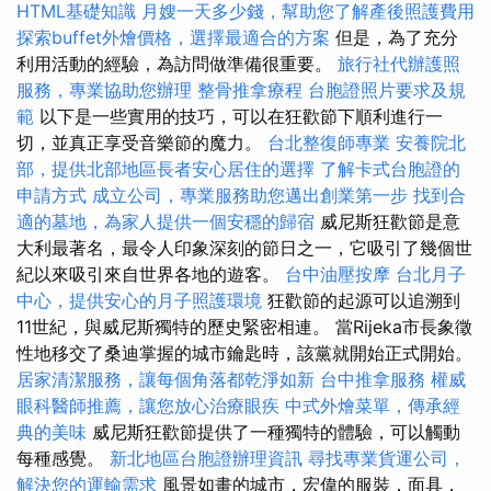
HTML基礎知識
月嫂一天多少錢，幫助您了解產後照護費用
探索buffet外燴價格，選擇最適合的方案
但是，為了充分
利用活動的經驗，為訪問做準備很重要。
旅行社代辦護照
服務，專業協助您辦理
整骨推拿療程
台胞證照片要求及規
範
以下是一些實用的技巧，可以在狂歡節下順利進行一
切，並真正享受音樂節的魔力。
台北整復師專業
安養院北
部，提供北部地區長者安心居住的選擇
了解卡式台胞證的
申請方式
成立公司，專業服務助您邁出創業第一步
找到合
適的墓地，為家人提供一個安穩的歸宿
威尼斯狂歡節是意
大利最著名，最令人印象深刻的節日之一，它吸引了幾個世
紀以來吸引來自世界各地的遊客。
台中油壓按摩
台北月子
中心，提供安心的月子照護環境
狂歡節的起源可以追溯到
11世紀，與威尼斯獨特的歷史緊密相連。 當Rijeka市長象徵
性地移交了桑迪掌握的城市鑰匙時，該黨就開始正式開始。
居家清潔服務，讓每個角落都乾淨如新
台中推拿服務
權威
眼科醫師推薦，讓您放心治療眼疾
中式外燴菜單，傳承經
典的美味
威尼斯狂歡節提供了一種獨特的體驗，可以觸動
每種感覺。
新北地區台胞證辦理資訊
尋找專業貨運公司，
解決您的運輸需求
風景如畫的城市，宏偉的服裝，面具，